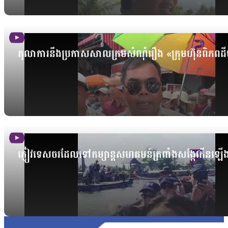
តុលាការនឹងប្រកាសសាលក្រមសំណុំរឿង «ក្រុមហ៊ុនពិភ
ភ្ញៀវទេសចរដែលទៅកម្សាន្តសហគមន៍ត្រពាំងសង្កែកើនឡើង