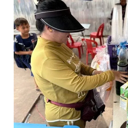
មុនពេលមានភាពតានតឹងតាមព្រំដែន សិស្សមានភាពសកម្ម និងផ្ដោតអារម្មណ៍ល្អជ
ព័ត៌មានអំពីស្ថានការណ៍នៅជួរមុខ និងការផ្សព្វផ្សាយព័ត៌មានក្រៅផ្លូវការលើ
ក្នុងថ្នាក់ និងបាត់បង់ការយកចិត្តទុកដាក់លើការសិក្សា។ លោក និយាយថា «ដ
ហើយមុនសង្គ្រាមនិងក្រោយសង្គ្រាមគឺខុសគ្នា។ ភាគច្រើនពួកគាត់មានការភ័
ការណ៍ដែលគាត់បានមើលតាមបណ្ដាញសារព័ត៌មានផ្សេងៗ នៅពេលដែលគេបង្ហោះថា 
ហើយ ត្រូវត្រៀមកន្លែងនោះហើយ។ អ៊ីចឹងហើយពួកគាត់ព្រួយបារម្ភ អារម្មណ៍
ទៀតថា មិនត្រឹមតែសំឡេងផ្ទុះប៉ុណ្ណោះទេ សូម្បីតែសំឡេងផ្គររន្ទះក៏អាចធ្វើឱ្
ផងដែរ។ ដើម្បីជួយកាត់បន្ថយអារម្មណ៍សិស្ស គ្រូបង្រៀនរូបនេះ ព្យាយាមលើកទឹ
សុវត្ថិភាព។ លោក ចារ្យ ស បានពន្យល់សិស្សថា កុំគិតច្រើន ប្រសិនបើមានស្
នៅជួរមុខនឹងផ្ដល់ព័ត៌មានជាមុន ហើយសាលាក៏បានរៀបចំផែនការបញ្ជូនសិស្សទៅ
ចំណោមសិស្សប្រមាណ ៧០ នាក់ ដែលលោកទទួលបន្ទុក មានសិស្សចំនួន 
សម្រាប់សិស្សក្រុមនេះ លោកថា ការព្រួយបារម្ភមានកម្រិតខ្ពស់ជាងគេ ព្រោ
ឪពុក ឬសាច់ញាតិដែលកំពុងស្ថិតនៅតំបន់ប្រឈម។ យ៉ាងណា ពួកគេក៏បានត្រៀ
ច្រើនជាងសិស្សដទៃផងដែរ។ ភាពតានតឹងនេះមិនត្រឹមតែប៉ះពាល់ដល់សិស្សប៉ុណ្ណ
បង្រៀន​ដូច លោក ចារ្យ ស ដែរ ដោយលោកផ្ទាល់ក៏ត្រៀមសម្ភារ និងថវិកាមួ
កន្លែងមានសុវត្ថិភាព។ បើតាមក្រសួងព័ត៌មាន មានវិធីសាស្ត្រចំនួន ៦ ដើម្បីកំ
ផ្ទៀងផ្ទាត់ព័ត៌មាននោះជាមួយស្ថាប័នព័ត៌មានដទៃទៀត; ត្រិះរិះពិចារណាពេលអាន
ស្ថិតិផ្លូវការ សាក្សីច្បាស់លាស់); សង្កេតរូបភាព (ក្លែងក្លាយ ឬកាត់ត); ន
ព័ត៌មាន ឱ្យដឹងដែរថា ក្នុងអំឡុងពេលឈ្លានពានពីថៃលើកទី២ គិតត្រឹមថ្ងៃទី៧ 
ព័ត៌មានក្លែងក្លាយចំនួន ២១៨ ករណី ដែលថៃបានបង្កើតឡើង ដើម្បីបំភ្លៃ ប្