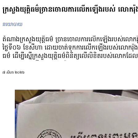
ក្រសួងយុត្តិធម៌ច្រានចោលការលើកឡើងរបស់ លោករ៉ុង 
នយោបាយ
តំណាងក្រសួងយុត្តិធម៌ ច្រានចោលការលើកឡើងរបស់លោករ៉ុង ឈុ
ថ្ងៃទី០៦ ខែសីហា ដោយចាត់ទុកការលើកឡើងរបស់លោករ៉ុង ឈ
ធម៌ ដើម្បី​ស្នើក្រសួងយុត្តិធម៌ពិនិត្យលើលិខិតរបស់លោកដែលប
លោក ឈុន ឡើយ។ លោករ៉ុង ឈុន តាមហ្វេសប៊ុកថា ៖ «នៅព្រឹ
មន្ត្រីរដ្ឋបាលក្រសួងបដិសេធមិនទទួល។ សូមលោករដ្ឋមន្ត្រីក្
៧ សីហា ២០២៦
របស់គណបក្សកម្លាំងជាតិដាក់ជូនទៅកាន់ក្រសួងយុត្តិធម៌កាលពី
ធម៌ លោក ឯម ច័ន្ទមករា លើកឡើងថា ៖ «លិខិតស្នើសុំអន្តរ
ចាត់ការដោយស្មើភាព ដូចលិខិត ឬពាក្យបណ្តឹងដទៃទៀត ដែលប្រជ
ស្រាវជ្រាវហ្មត់ចត់ចប់សព្វគ្រប់ ដើម្បីធានាបាននូវភាព
ប្រក្រតីរបស់មន្រ្តីច្បាប់នៃក្រសួងយុត្តិធម៌»។ លោកកត់
រ៉ុង ឈុន យកលិខិតមកដាក់ជូនក្រសួងយុត្តិធម៌ ប៉ុន្តែត្
ស្នើឱ្យក្រុមរបស់លោក រ៉ុង ឈុន ប្តូរចេញនូវទម្លាប់ដែលមិនល