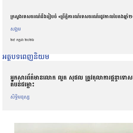
ក្រសួងទេសចរណ៍នឹងរៀបចំ «ព្រឹត្តិការណ៍ទេសចរណ៍រដូវកាលបៃតងឆ្នាំ២០២
សង្គម
២៩ កក្កដា ២០២៦
អត្ថបទពេញនិយម
អ្នកសារព័ត៌មានលោក លួត សុផល ត្រូវតុលាការផ្តន្ទាទោសដាក
តំបន់ជម្លោះ
សិទ្ធិមនុស្ស