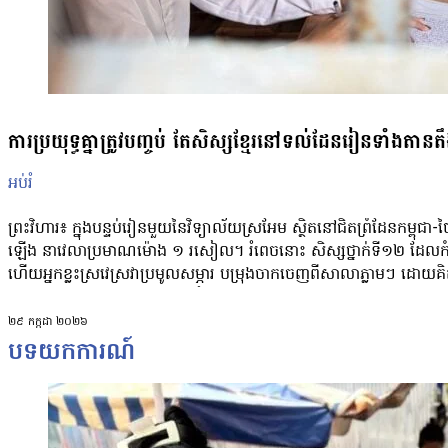
ការប្រយុទ្ធគ្នាត្រូវបញ្ចប់ តែសិស្សខ្មែរនៅទល់ដែនរៀនទាំងតានតឹង
អប់រំ
ព្រះវិហារ៖ ក្នុងបន្ទប់រៀនមួយនៃវិទ្យាល័យស្រអែម ស្ថិតនៅជិតព្រំដែនកម្ពុជ
ឡើង នាវេលាប្រមាណម៉ោង ១ រសៀល។ រំពេចនោះ សិស្សថ្នាក់ទី១២ ដែលកំពុ
ហើយអ្នកខ្លះស្រវេស្រវាប្រមូលសម្ភារ បម្រុងចាកចេញពីសាលាភ្លាមៗ ដោយគិ
បានផ្ទុះឡើងជាថ្មី។ ប៉ុន្តែការពិត សំឡេងផ្ទុះនោះមិនមែនជាការបាញ់ប្រហារពី
គ្រាប់ដែលនៅសេសសល់ពីការបាញ់ផ្លោងកន្លងមក ដោយក្រុមការងារស៊ីម៉ាក
២៩ កក្កដា ២០២៦
នេះបានបង្ហាញយ៉ាងច្បាស់ពីការភ័យព្រួយដែលនៅតែដក់ជាប់ក្នុងចិត្តសិស្សានុសិ
បទយកការណ៍
ថ្នាក់ទី១២ នៅវិទ្យាល័យស្រអែម មួយរូប លោក ចារ្យ ស ដែលរំលឹកពីហេតុការ
នៅតាមព្រំដែនកើតឡើង ការផ្ដោតអារម្មណ៍លើការសិក្សារបស់សិស្សមានការប្រ
ឃើញថា សិស្សជាច្រើនមានការព្រួយបារម្ភ និងពិបាកផ្ដោតលើមេរៀន ជាព
ទៅមាត់មួយ ឬព័ត៌មានមិនផ្លូវការដែលផ្សព្វផ្សាយតាមបណ្ដាញសង្គមពាក់ព័ន