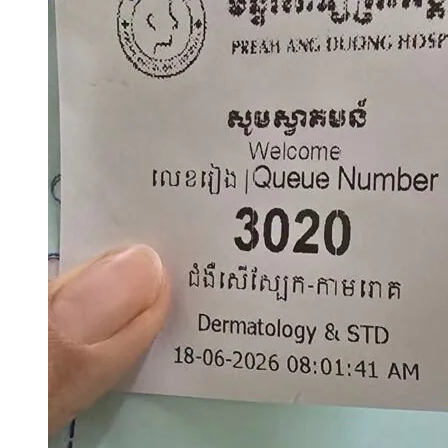
ព័ត៌មាន»៕