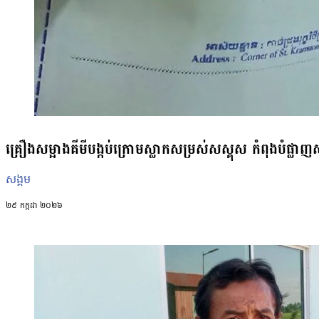
គ្រឿងសម្អាងគីមីបង្កប់ក្រោមស្លាកសម្រស់សស្គុស កំពុងបំផ្លាញសុខ
សង្គម
២៩ កក្កដា ២០២៦