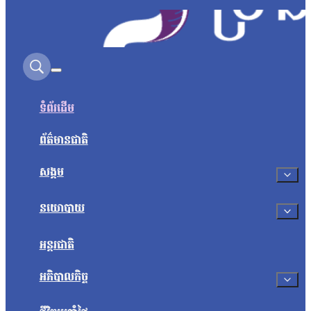
Search on this site
ទំព័រដើម
ព័ត៌មានជាតិ
សង្គម
នយោបាយ
អន្តរជាតិ
អភិបាលកិច្ច