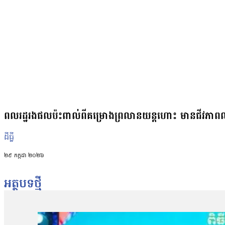
ពលរដ្ឋរងផលប៉ះពាល់ពីគម្រោងព្រលានយន្តហោះ មានជីវភាព
ដីធ្លី
២៩ កក្កដា ២០២៦
អត្ថបទថ្មី