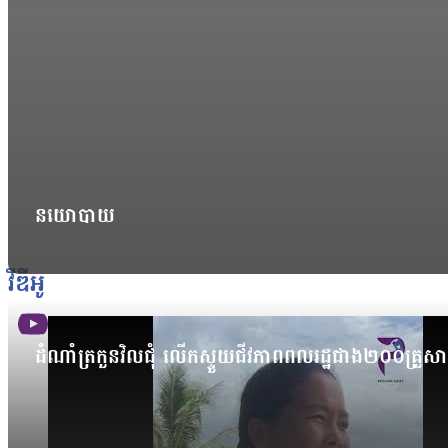
នយោបាយ
វីឌីអូ
ដំណាំត្រកួនវិលជុំ លើកស្ទួយជីវភាពពលរដ្ឋជាង២០០គ្រួស