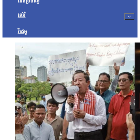
ជីវិតប្រចាំថ្ងៃ
អប់រំ
វីដេអូ