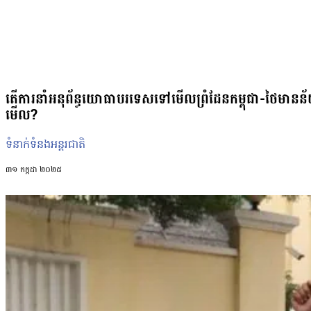
តើការនាំអនុព័ន្ធយោធាបរទេសទៅមើលព្រំដែនកម្ពុជា-ថៃមានន័យយ
មើល?
ទំនាក់ទំនងអន្តរជាតិ
៣១ កក្កដា ២០២៥