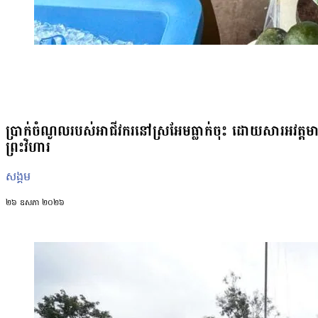
បរិយាកាសព័ត៌មាន និងបង្កចលាចល ការភាន់ច្រឡំក្នុងសាធារណមតិកម្ពុជា និ
ស្រអែម លោក ស៊ុន ប៊ុនធី លើកឡើងថា សិស្សានុសិស្សនៅមិនទាន់អាចបំបាត់ក្ដ
នៅឡើយទេ។ លោក កត់សម្គាល់ថា សិស្សភាគច្រើនទទួលបានព័ត៌មានពីឪពុក
ខ្លះថែមទាំងមិនឱ្យកូនមករៀន នៅពេលដែលគេយល់ថា ស្ថានការណ៍មិនសូវល្អ។
ចំនួនសិស្សដែលបានថយចុះពីចំនួនសិស្សសរុប ៥៤៥ នាក់ បច្ចុប្បន្ននៅស
គ្រួសារមួយចំនួនបានផ្លាស់ទីទៅរស់នៅកន្លែងផ្សេងក្រោយការផ្ទុះជម្លោះ។ ទោះប
មិនប្រាកដប្រជាក៏ដោយ នាយករងរូបនេះ ថា សាលា បានសម្រេចអនុវត្តការលួងលោ
ប្រាក់ចំណូលរបស់អាជីវករនៅស្រអែមធ្លាក់ចុះ ដោយសារអវត្
ផ្ដោតលើការសិក្សា ដោយធានាថា ពួកគេនឹងមិនត្រូវទុកឱ្យប្រឈមគ្រោះថ្ន
ព្រះវិហារ
បន្ថែមថា៖ «យើងបានណែនាំថា យើងរៀន រៀនទៅ កុំខ្វល់អី ចាំដល់ពេលវេលាដ
នៅហ្នឹងទេ យើងអាចនាំប្អូនទៅកន្លែងសុវត្ថិភាពហើយ។ នេះជាការលួងលោមផ្លូវ
សង្គម
អ្នកលក់ភេសជ្ជៈម្នាក់គឺអ្នកស្រី វង់ សុខហេង បានរៀបរាប់ពីការផ្លាស់ប្ដូររបស់
ពេលវិលត្រលប់មកផ្ទះសម្បែង និងទើបចូលរៀនវិញបានថ្មីៗ កូនរបស់គាត់នៅត
២៦ ឧសភា ២០២៦
ស្ថានភាពផ្លូវចិត្តបានប្រសើរឡើង ហើយអាចត្រឡប់ទៅផ្ដោតលើការសិក្សាវិញ
កូនខ្ញុំអត់អី រៀនគ្រាន់។ សង្កេតថា កាលដំបូងៗមុនកើតហេតុភ្លាមៗហ្នឹង គឺក
ឥឡូវគាត់រាងអត់អីទេ រាងធម្មតា ផ្ដោតអារម្មណ៍លើការរៀនវិញ ប្រឹងរៀន ខ្លាចប
ស្រអែម បង្ហាញថា ទោះបីសង្គ្រាមមិនបានផ្ទុះម្ដងទៀត និងភាពតានតឹងម
ផ្ទាល់ក៏ដោយ ក៏ព័ត៌មានក្រៅផ្លូវការ…