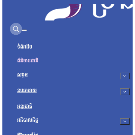
Search on this site
ទំព័រដើម
ព័ត៌មានជាតិ
សង្គម
នយោបាយ
អន្តរជាតិ
អភិបាលកិច្ច