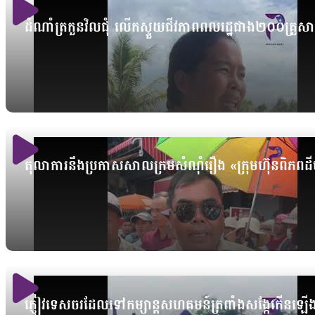
ដំណាំត្រកួនវិលជុំ លើកស្ទួយជីវភាពពលរដ្ឋជាង២០០គ្រួស
តុលាការនឹងប្រកាសសាលក្រមសំណុំរឿង «ក្រុមហ៊ុនពិភ
ភ្ញៀវទេសចរដែលទៅកម្សាន្តសហគមន៍ត្រពាំងសង្កែកើនឡើង