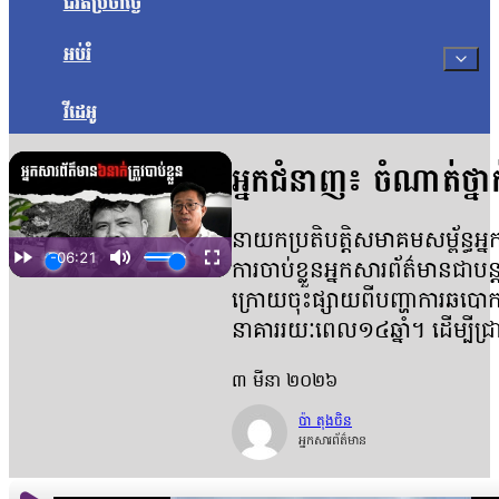
ជីវិតប្រចាំថ្ងៃ
អប់រំ
វីដេអូ
អ្នកជំនាញ៖ ចំណាត់ថ្នា
នាយកប្រតិបត្តិសមាគមសម្ព័ន្ធអ្
ការចាប់ខ្លួនអ្នកសារព័ត៌មានជាបន
ក្រោយចុះផ្សាយពីបញ្ហាការឆបោកតា
នាគាររយៈពេល១៤ឆ្នាំ។ ដើម្បីជ
៣ មីនា ២០២៦
ប៉ា តុងចិន
អ្នកសារព័ត៌មាន