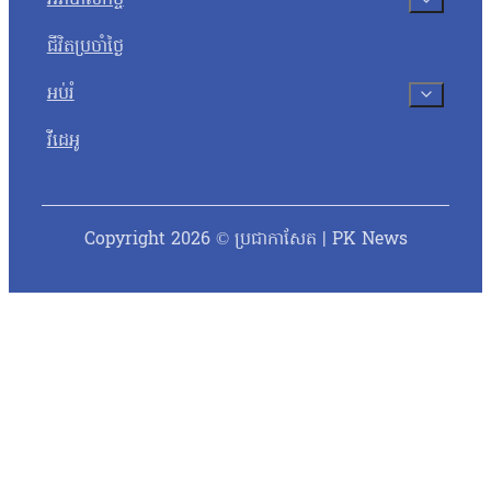
ជីវិតប្រចាំថ្ងៃ
អប់រំ
វីដេអូ
Copyright 2026 © ប្រជាកាសែត | PK News