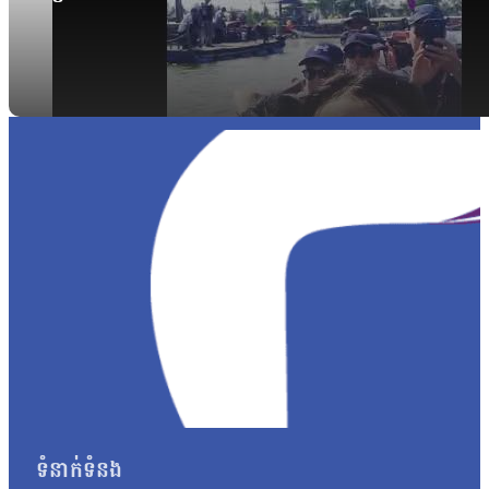
ទំនាក់ទំនង