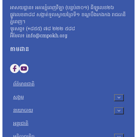
អាសយដ្ឋាន៖ អគារភ្នំពេញវីឡា (បន្ទប់៣០១) ដីឡូលេខ២៦
ផ្លូវលេខ៣៨៨ សង្កាត់ទួលស្វាយព្រៃទី១ ខណ្ឌបឹងកេងកង រាជធានី
ភ្នំពេញ។
ទូរសព្ទ៖ (+៨៥៥) ៧៨ ២២២ ៥៨៨
អ៊ីមែល៖ info@cmpokh.org
តាមដាន
Follow us on Facebook
Follow us on YouTube
ព័ត៌មានជាតិ
សង្គម
នយោបាយ
អន្តរជាតិ
អភិបាលកិច្ច