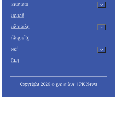
នយោបាយ
អន្តរជាតិ
អភិបាលកិច្ច
ជីវិតប្រចាំថ្ងៃ
អប់រំ
វីដេអូ
Copyright 2026 © ប្រជាកាសែត | PK News