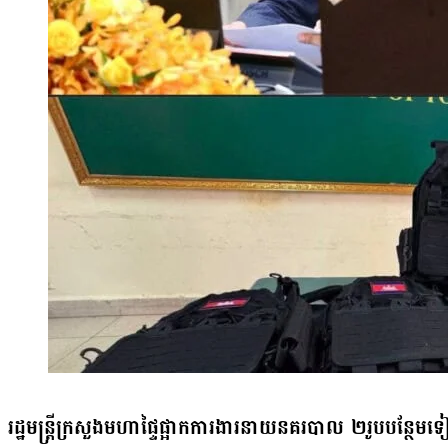
រដ្ឋមន្ត្រីក្រសួងមហាផ្ទៃផ្អាកការងារនាយនគរបាល ២រូបបន្ថែមទៀតករ