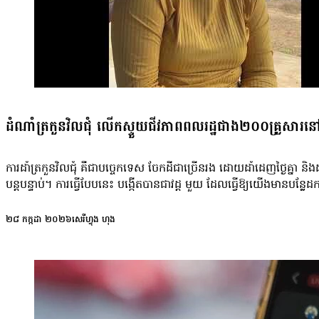
តូចៗ ដែលធ្វើឱ្យអាជ្ញាធរដែនដីពិបាកវាស់វែង អាជ្ញាធរគួរដោះដូរដីកន្លែងផ
ផ្ដល់ដីម្ដុំណាឱ្យគាត់ទៅ បើឆ្វៀលមិនកើត។ ដល់តែយើងមើលឃើញគាត់មានដ
គាត់អត់ដី គាត់ខ្វះ រដ្ឋក៏មានកាតព្វកិច្ចផ្ដល់ដីសម្បទានសង្គមកិច្ចជូនពល
ស.ជ.ណ] ដែលគាត់បញ្ជាក់»។ នៅខែឧសភា ឆ្នាំ២០២២ អតីតនាយករដ្ឋមន្ត្រីកម្ព
ជាក់ស្ដែងនៅក្នុងតំបន់នោះ ដោយថ្លឹងថ្លែងជាមួយកត្តាប្រវត្តិសាស្ដ្រ ជីវភា
ដំណាំត្រកួនវិលជុំ លើកស្ទួយជីវភាពពលរដ្ឋជាង២០០គ្រួសារន
ការដាំត្រកួនវិលជុំ គឺជាបច្ចេកទេស ចែកដីជាច្រើនរង ដោយដាំដេញថ្ងៃគ្ន
បន្តបន្ទាប់។ ការធ្វើបែបនេះ បង្កើតបាន​ជាវដ្ដ មួយ ដែលធ្វើឱ្យយើងមាន
២៨ កក្កដា ២០២៦
សេរីហ្វុង ហុង