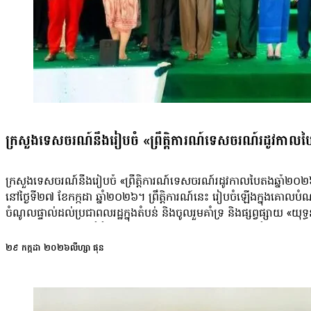
គ្រឿងសម្អាងគ្មានគុណភាព គឺអ្នកស្រី រ៉ូម៉ា ដដែលបានឱ្យដឹងថា ទោះបីបច្ចុ
ចាក់ដោតធ្វើឱ្យអ្នកស្រីសោកស្ដាយស្បែកធម្មជាតិ។ អ្នកស្រីទម្លាយឱ្យដឹងបន្ថែ
កាន់តែដុនដាបជាងមុន។ អ្នកស្រី រ៉ូម៉ា៖ «ដល់ថ្នាក់បងខ្ចីលុយមេជាងណា៎
បទសម្ភាស អ្នកស្រីបានលើកឡើងចំៗពីផលិតផលក្នុងស្រុកមួយចំនួន ដែលធ្វើឱ្យ
និងមិនហ៊ាននិយាយជាសាធារណៈព្រោះខ្លាចគេប្ដឹង…
ក្រសួងទេសចរណ៍នឹងរៀបចំ «ព្រឹត្តិការណ៍ទេសចរណ៍រដូវកាលបៃតង
ក្រសួងទេសចរណ៍នឹងរៀបចំ «ព្រឹត្តិការណ៍ទេសចរណ៍រដូវកាលបៃតងឆ្នាំ២០២៦
នៅថ្ងៃទី២៧ ខែកក្កដា ឆ្នាំ២០២៦។ ព្រឹត្តិការណ៍នេះ រៀបចំឡើងក្នុងគ
ចំណូលផ្ទាល់ដល់ប្រជាពលរដ្ឋក្នុងតំបន់ និងចូលរួមគាំទ្រ និងផ្សព្វផ្សាយ «យ
ផលិតផល មុខម្ហូបប្រចាំតំបន់ភូមិភាគឦសាន ផ្លែឈើធម្មជាតិប្រចាំរដូវក
ឆ្នាំ២០២៦» និងកម្មវិធីកីឡាទេសចរណ៍រត់កម្សាន្តមហាជនក្រោមប្រធានបទ «រត់ដ
២៩ កក្កដា ២០២៦
លីហ្សា ផុន
ខេត្តស្ទឹងត្រែង និងជាជនជាតិកួយ អ្នកស្រី យឹម​ សុធី លើកឡើងថា អ្នកស្រីមិនសូ
មុនៗ។ អ្នកស្រីបញ្ជាក់ថា នឹងយកកសិផល និងដំណាំវល្លិ៍ជាច្រើនមុខដែលមានប
ដែរទេបើសិនជាមាន ជួនកាលអ្នកភូមិគាត់ទិញហូប ហើយសព្វថ្ងៃក៏ដាំសណ្ដែក ត
ឯកជន រដូវកាលបៃតងឆ្នាំ២០២៦ នឹងក្លាយជា «រដូវកាលមាស» ដែលនាំមកនូវស្ន