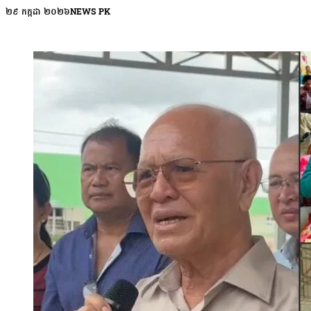
ផ្ទះថ្មទាបផ្ទាល់ដី ប្រក់ដោយស័ង្កសី ទំហំ ៥ គុណនឹង ២០ ម៉ែត្រ លើដីទួ
២៩ កក្កដា ២០២៦
NEWS PK
៥០០ គ្រួសារទៀត បន្តក្រាញននៀលមិនបោះបង់ផ្ទះសម្បែងឡើយ បើទោះជាពួកគេ
ទៅកាន់តំបន់ព្រលានយន្តហោះថ្មី ក្នុងខេត្តកណ្ដាល ទិដ្ឋភាពដែលអ្នកធ្វើដ
និមិត្តរូបនៃ ការរីកចម្រើន និងអនាគតថ្មីរបស់កម្ពុជា។ ប៉ុន្តែនៅមិនឆ្ង
រស់នៅក្នុងលំនៅឋានដែលក្រុមហ៊ុនរៀបចំឱ្យ។ ខាងក្រៅផ្ទះទាំងនេះ អាចមើលទៅឃ
ការរស់នៅ និងប្រកបរបរចិញ្ចឹមជីវិត បន្ទាប់ពីត្រូវចាកចេញពីទីលំនៅចាស់។ 
ជាង ៣ ឆ្នាំ គ្រួសាររបស់លោកមិនទទួលបានក្ដីសង្ឃឹមថ្មី លើសពីភូមិចា
ល្អប្រសើរជាងនេះ បើទោះបីពួកលោក រស់នៅគ្មានភ្លើងអគ្គិសនីប្រើដូចបច្ចុប្ប
ច្រើនជាង។ បច្ចុប្បន្ន លោក ជឿន សង្ហា ធ្វើការជាអ្នកបើកគ្រឿងចក្រជីកដីឱ្យ
ទៅរកត្រីនៅបឹងភូមិចាស់ ដែលក្រុមហ៊ុនកំពុងចាក់ដីបំពេញ តែរកមិនសូវបាន
ភាពក្ដៅហួតហែង ពិសេសដំបូលផ្ទះប្រក់ស័ង្កសីទាបពិបាកទ្រាំរស់នៅ។ លោកថា
សាលាតាព្រហ្មម្នាក់ទៀត គឺលោក ផន សុខនៀង ដែលទើបលក់ផ្ទះពីទីនេះទៅរ
ជ្រៅជ្រះ។ បុរសមាឌស្គមរូបនេះបញ្ជាក់ថា លោកតែងដើររកការងារសំណង់ធ្វើ ដោ
កំពង់តាឡុង ហើយធ្វើផ្ទះឱ្យកូនប្រពន្ធនៅ។ កូនទៅរៀនស្រួលក្បែរសាលាបឋមស
ប្រហាក់ប្រហែលគ្នាថា ពួកគេពីមុនធ្លាប់តែរកត្រីលក់នៅផ្សារ។ ស្របពេលគ្នាន
ក៏សើច ហើយលាន់មាត់ថា ឥឡូវនេះឱ្យតែបានរួចម្ហូប ទឹក ភ្លើង បានហើយ ទៅមុ
កាសែតបណ្ដើរធ្វើត្រីបណ្ដើរថា រាល់ថ្ងៃលោកស្រីគ្មានរបរអ្វីក្រៅពីប្រមូល
ប៉ុន្តែលោកស្រីហាក់គ្មានជម្រើសអ្វីនោះទេ ព្រោះវ័យអ្នកស្រីច្រើន រោងចក្
ដើម្បីសម្អាតមុនយកទៅលក់នៅផ្សារក្នុងភូមិចាស់របស់គាត់។ អ្នកស្រី ចក់ 