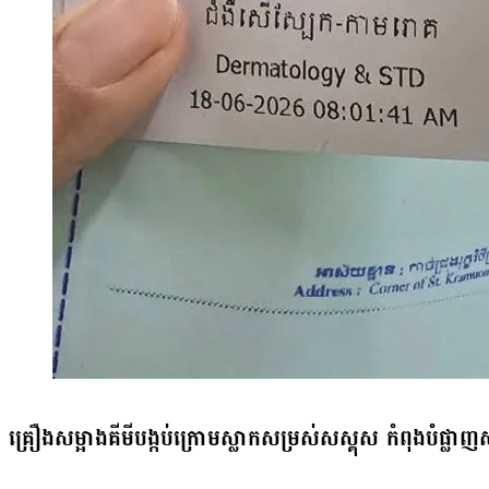
គ្រឿងសម្អាងគីមីបង្កប់ក្រោមស្លាកសម្រស់សស្គុស កំពុងបំផ្លាញសុខ