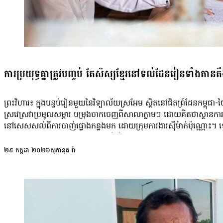
ការប្រយុទ្ធគ្នាត្រូវបញ្ចប់ តែសិស្សខ្មែរនៅទល់ដែនរៀនទាំងតានតឹង
ព្រះវិហារ៖ ក្នុងបន្ទប់រៀនមួយនៃវិទ្យាល័យស្រអែម ស្ថិតនៅជិតព្រំដែនកម
ស្រវេស្រវាប្រមូលសម្ភារ បម្រុងចាកចេញពីសាលាភ្លាមៗ ដោយគិតថាស្ថានការណ៍ប
នៅសេសសល់ពីការបាញ់ផ្លោងកន្លងមក ដោយក្រុមការងារស៊ីម៉ាក់ប៉ុណ្ណោះ។ ទោះ
ស្រអែម មួយរូប លោក ចារ្យ ស ដែលរំលឹកពីហេតុការណ៍នោះ ថ្លែងថា បន្ទាប
ព្រួយបារម្ភ និងពិបាកផ្ដោតលើមេរៀន ជាពិសេសនៅពេលទទួលបានព័ត៌មានពីម
២៩ កក្កដា ២០២៦
សុភានុត វ៉ា
សិស្សមានភាពសកម្ម និងផ្ដោតអារម្មណ៍ល្អជាងបច្ចុប្បន្ន។ ប៉ុន្តែក្រោយមក ព័ត
រសិក្សា។ លោក និយាយថា «ដោយសារខ្ញុំបង្រៀនផ្ទាល់ជាមួយពួកគាត់ ហើយម
ផ្សេងៗ នៅពេលដែលគេបង្ហោះថា ថ្ងៃនេះ ខ្ញុំត្រូវត្រៀមកន្លែងនេះហើយ ត្រូវត
ក៏អាចធ្វើឱ្យសិស្សមួយចំនួនមានអារម្មណ៍តក់ស្លុតផងដែរ។ ដើម្បីជួយកាត់បន្ថ
ការណ៍គ្រោះថ្នាក់កើតឡើង កងកម្លាំងនៅជួរមុខនឹងផ្ដល់ព័ត៌មានជាមុន ហ
ឪពុកជាទាហាននៅជួរមុខ។ សម្រាប់សិស្សក្រុមនេះ លោកថា ការព្រួយបារម្ភ