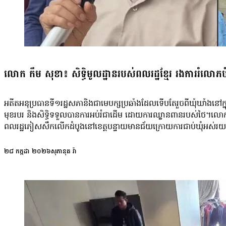
លោក កឹម សុខា៖ សិទ្ធិមូលដ្ឋានរបស់ពលរដ្ឋខ្មែរ រងការរំលោភបំ
អតីតអនុប្រធានទី១រដ្ឋសភានិងជាមេបក្សប្រឆាំងដែលទើបតែរួចពីឃុំឃាំងនៅក្នុ
មុខរបរ និងសិទ្ធិទទួលបានការអប់រំជាដើម ដោយការឈ្លានពានរបស់ថៃ។លោកថ្ល
ពលរដ្ឋភៀសសឹកលើកដំបូងនៅខេត្តបន្ទាយមានជ័យក្រោយការជាប់ឃុំអស់រ
យន្តការអន្តរជាតិ ដោយប្រាប់ឱ្យជួយពលរដ្ឋខ្មែរឱ្យឆាប់បានវិលត្រឡប់ទៅក
ខ្មែរភៀសសឹកកំពុងរងការរំលោភសិទ្ធិមនុស្សជាមូលដ្ឋានធ្ងន់ធ្ងរ ពាក់ព័ន្ធន
២៨ កក្កដា ២០២៦
សុភានុត វ៉ា
និយាយថា៖ «ថ្ងៃនេះ ខ្ញុំបានមកឃើញផ្ទាល់ទៀតនូវការលំបាករបស់បងប្អូន ទ
បញ្ហាទឹកដីយើងនេះ។ ទោះបីខ្ញុំមិនមែនតំណាងរដ្ឋាភិបាលដែលត្រូវដោះស្រាយ ត
ឡើងនេះ ប្រធានគណបក្សប្រជាធិបតេយ្យជឿនលឿនលោក យ៉ែម បុញ្ញឫទ្ធិ យ
យល់ឃើញថា នយោបាយឥតកែប្រែរបស់លោកប្រធាន កឹម សុខា ពាក់ព័ន្ធជាមួយ
ក្នុងជំរំសព្វថ្ងៃ»។ ចំណែកអ្នកវិភាគនយោបាយលោក មាស នី មានប្រសាសន៍ថ
និយាយថា៖ «បើគាត់គ្រាន់តែទៅជួបពលរដ្ឋធម្មតា អាហ្នឹងជាសិទ្ធិសាមញ្ញ