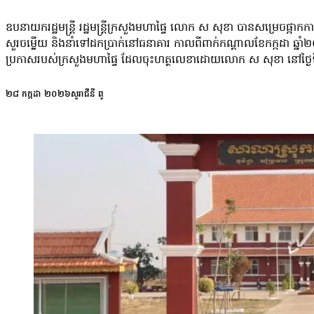
ឧបនាយករដ្ឋមន្ត្រី រដ្ឋមន្ត្រីក្រសួងមហាផ្ទៃ លោក ស សុខា បានសម្រេចផ្
សួរចម្លើយ និងនាំទៅដកប្រាក់នៅធនាគារ កាលពីពាក់កណ្ដាលខែកក្កដា ឆ្នាំ២០២
ប្រកាសរបស់ក្រសួងមហាផ្ទៃ ដែលចុះហត្ថលេខាដោយលោក ស សុខា នៅថ្ងៃទី២៧ ខែ
រម្យ ជាអនុប្រធាននាយកដ្ឋាននគរបាលទេសចរណ៍ និងវរសេនីយ៍ទោ ដាម ឃុនប្រ
ទៅលើ ប្រធាននាយកដ្ឋាននគរបាលទេសចរណ៍ លោក រុន រ័ត្នវាសនា រួចទៅហើ
២៨ កក្កដា ២០២៦
សូរាជីនី ពូ
ការងារនេះ ជាវិធានការបណ្ដោះ​អាសន្ន ដើម្បីបើកផ្លូវឱ្យសមត្ថកិច្ចបន្តស
លទ្ធផលដែលកម្លាំងជំនាញបន្តចុះស៊ើបអង្កេតស្រាវជ្រាវសិន។ ជុំវិញករណីនេ
និងជាវិធានការចាំបាច់ ដើម្បីធានាថាការស៊ើបអង្កេតអាចប្រព្រឹត្តទៅដោយឯករាជ្យ 
ក្នុងការស្វែងរកយុត្តិធម៌ និងទំនុកចិត្តពីជនរងគ្រោះ និងពលរដ្ឋ ក៏ដូចជា
ភារកិច្ចក្នុងករណីនេះ ដើម្បីធានាបានការស្រាវជ្រាវ និងស៊ើបអង្កេត ប្រកបដោយ
បទបញ្ជាកងកម្លាំងនគរបាលជាតិ គោលការណ៍ណែនាំ និងនីតិវិធីតាមផ្លូវច្បាប់ ដើម
វីដេអូលើបណ្ដាញសង្គម ដោយអះអាងថា ពួកគេត្រូវបានកម្លាំងនគរបាលទេស​ចរណ
បញ្ជាក់ថា ការនាំខ្លួនបុគ្គលិកទាំងពីរនាក់នៅថ្ងៃទី១៣ និង១៤ ខែកក្កដា ឆ្ន
សាកសួរធ្វើឡើងក្នុងគោលបំណងសាកសួរពាក់ព័ន្ធជុំវិញបណ្ដឹងរបស់ម្ចាស់ក្រុ