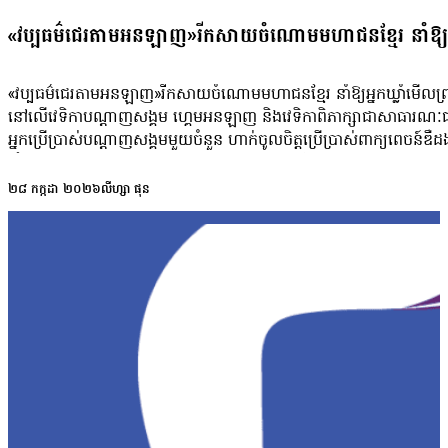
«វប្បធម៌ជេរតាមអនឡាញ»រីកសាយចំណោមមហាជនខ្មែរ នាំឱ្យអ្
«វប្បធម៌ជេរតាមអនឡាញ»រីកសាយចំណោមមហាជនខ្មែរ នាំឱ្យអ្នកឃ្លាំមើលព្រមាន
នៅលើវេទិកាបណ្តាញសង្គម ហ្គេម​អនឡាញ និងវេទិកាពិភាក្សាជាសាធារណៈជាដើម
អ្នកប្រើប្រាស់បណ្តាញសង្គមមួយចំនួន ហាក់ចូលចិត្តប្រើប្រាស់ពាក្យពេច
សំណេររបស់ពួកគេឡើយ។ ការប្រើប្រាស់ពាក្យពេចន៍មិនសមរម្យ មិនមែនកើត
ទៀតឱ្យមានការប្រើប្រាស់ពាក្យពេចន៍មិនសមរម្យដែរ តាមរយៈការផ្តល់ក្បាល
២៨ កក្កដា ២០២៦
លីហ្សា ផុន
ទៅលើជនអត្ថាធិប្បាយនៅលើបណ្តាញសង្គមតែម្តង។ អ្នកប្រឹក្សាផ្នែកសន្តិសុខឌ
ព្រំដែន និងបញ្ហាបន្ទាប់បន្សំដូចជារឿងជម្លោះឯកជនជាដើម។ លោកបន្តថា នៅព
ទៅមក។ ដោយឡែក ភាពអយុត្តិធម៌កើតឡើងក្នុងសង្គម ដែលសាធារណជនមើលឃើញថា
មនុស្សនៅលើបណ្តាញសង្គមដែលមានគេស្គាល់ច្រើន ក៏បានប្រើប្រាស់ភាពល្ប
នេះភាគច្រើនមានវ័យចាប់ពី ១៥ ឆ្នាំឡើងទៅ។ លោកថា៖ «កាលពីមុន មនុស្ស
ប៉ុន្តែរយៈពេលប៉ុន្មានឆ្នាំចុងក្រោយនេះ ខ្ញុំអង្កេតឃើញថា ក្រុមអាយុវ័
ចាស់នេះ គឺដោយសារពួកគេចាប់ផ្តើមប្រើប្រាស់បណ្តាញសង្គម ដោយមិនមានការណែ
សញ្ញាណយេនឌ័រចម្រុះ (LGBTQ+) ជាងក្រុមមនុស្សប្រុស។ ប្រភពដដែលរំលឹកដោ
ប៉ុល ពត ពោលគឺការបែកបាក់សាមគ្គីជាតិ។ លោកនិយាយថា៖ «ដូចយើងឃើញសព្វថ្ង
នោះគឺ វេទិកាឌីជីថលទាំងនោះហាក់មិនខ្វល់ខ្វាយក្នុងការបង្កើនការចំណាយរប
បណ្តាញសង្គម ជាពិសេសហ្វេសប៊ុក (Facebook)។ លោកបញ្ជាក់ថា រឿងនេះគឺខ