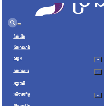
Search on this site
ទំព័រដើម
ព័ត៌មានជាតិ
សង្គម
នយោបាយ
អន្តរជាតិ
អភិបាលកិច្ច