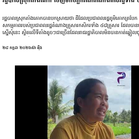
រដ្ឋបាលស្រុកតាំងគោក ចេញមកបំភ្លឺករណីតំណាងពលរដ្ឋទាំង
រដ្ឋបាលស្រុកតាំងគោកបានបកស្រាយថា ដីដែលប្រជាពលរដ្ឋភូមិគោកត្របែក និង
សកម្មភាពរបស់ប្រជាពលរដ្ឋតំណាងគ្រួសារកសិករទាំង ៤៨គ្រួសារ ដែលបានធ្វ
ស្នើសុំនេះ ស្ថិតលើទីតាំងតូចៗជាច្រើនដែលរាជរដ្ឋាភិបាលមិនបានកាត់ឆ្វៀ
រដ្ឋបាលស្រុកតាំងគោក បន្តផ្សព្វផ្សាយ និងទប់ស្កាត់ការទន្ទ្រានដីខុសច្
ទុកដើម្បីផលប្រយោជន៍ជាតិ។ នេះបើតាមសេចក្ដីព័ត៌មានរបស់រដ្ឋបាលស្រុក
២៨ កក្កដា ២០២៦
ស៊ា អុឺង
ស្រុកតាំងគោក ខេត្តកំពង់ធំ បានឡើងមករាជធានីភ្នំពេញ ដើម្បីដាក់ញត្តិ
អស់រយៈពេលជាច្រើនឆ្នាំមកហើយ។ ប្រជាពលរដ្ឋមកពីភូមិគោកត្របែក អ្នកស្
ដែលពួកគេមានស្រាប់ប៉ុណ្ណោះ។ អ្នកស្រីថា អ្នកស្រីអាស្រ័យផលលើដីចំនួន 
ស្រីកាន់កាប់នោះឡើយ។ អ្នកស្រីនិយាយថា៖ «ដីហ្នឹងខ្ញុំធ្វើតាំងពី១៩៩៣ អ៊ុនតា
ទីពឹងលើដីប៉ុណ្ឹង អាស្រ័យផលដើម្បីរស់នៅ។ បើគេធ្វើបែបហ្នឹង ខ្ញុំបានអ្វី
អន្តរាគមន៍ឱ្យផង។ [...] រំពឹងតែលើដីប៉ុណ្ឹង ហើយបើគេបោះបង្គោលថាជាត
ប្រជាពលរដ្ឋខ្លះមានតែឈ្មោះ តែមិនទាន់បានប្លង់នោះឡើយ ក្នុងនោះមាន
តំបន់៣ ដោយដាំដំណាំស្រូវបានតែម្ដងប៉ុណ្ណោះក្នុងមួយឆ្នាំ គឺនៅពេលរដូ
ស្រាប់តាំងពីយូរមកហើយ ចំណែកឯតំបន់៣ ទើបត្រូវបានកំណត់រយៈពេលច
ពលរដ្ឋធ្វើតែរហូតហ្នឹង។ សម្ដេច [លោក ហ៊ុន សែន] ក៏អនុញ្ញាតកាត់ឆ្វៀ
ស្រែដើម្បីចិញ្ចឹមជីវិត ណាមួយជំពាក់ធនាគារ។ បានដីហ្នឹងទៅគ្រាន់ធ្វើ ហើ
សាន្ត យល់ឃើញថា ចំណុចដែលរដ្ឋបាលស្រុកតាំងគោកលើកឡើងថា ដីនៅតំបន់