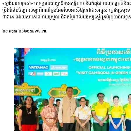
«ស្តង់ដារសម្រស់» បានក្លាយជាឃ្លាដ៏មានឥទ្ធិពល និងកំពុងវាយលុកផ្នត់គំនិតពល
ប្រឹងកែខៃស្បែកសម្បុរពីពណ៌ស្រអែមបែបអាស៊ីឱ្យទៅជាសក្បុស ក្ដោងច្រមុះ
ជាងគេ ដោយសារភាពងាយស្រួល និងតម្លៃដែលមនុស្សស្ទើរគ្រប់រូបមានលទ្ធភាពប្រ
ដាច់ខាតត្រូវពាក់ស្រោមដៃដើម្បីប៉ះ តែវាត្រូវបានដាក់បញ្ចូលក្នុងគ្រឿងសម្
ប្រភេទ អស់រយៈពេលជិត ២០ ឆ្នាំ អ្នកស្រី រ៉ូម៉ា សេសសល់ត្រឹមស្បែកស្ដើង 
២៩ កក្កដា ២០២៦
NEWS PK
ពិសេសក្រោយពេលអ្នកស្រីមានជំងឺអុតស្វាយដែលបន្សល់ស្លាកស្នាមលើស្បែក។ កាល
ផ្ទាំងៗ។ អ្នកស្រី រ៉ូម៉ា យល់ឃើញថា ការរត់តាមស្តង់ដារសម្រស់នៅពេលនោះ
យើងអត់គ្រប់គ្រាន់ទេ យើងគិតថា វាមិនទាន់ស មិនទាន់ត្រូវចិត្ត ដូចជាអត់រ
និស្សិតសិក្សានៅរាជធានីភ្នំពេញ កញ្ញា ម៉េង ម៉ាណ្ណី ឱ្យដឹងថា នាងធ្លាប់ត្
និងខ្មាសអៀន តែនាងប្រឹងជំនះលើផ្នត់គំនិតនេះ ដោយប្ដេជ្ញាថានឹងមិនប៉ះពាល់ស
ជាមួយនិងមិត្តភក្តិស្រីខ្ញុំម្នាក់ដែលគាត់មានសម្បុរស។ វាប៉ះពាល់ផ្លូវចិត្
ជាងមុនទៅ ប៉ុន្តែខ្ញុំអត់ដែលបានផ្លាស់ប្តូរសម្បុររបស់ខ្ញុំដោយសារការល
សម្អាងពោរពាសលើទីផ្សារ។ ដើម្បីទាក់ទាញអតិថិជន អាជីវករ ឬម្ចាស់ម៉ាក
ពីគុណភាពផលិតផល ដូចជា លាប ៣ ថ្ងៃស សភឿក សស្លេក សពីខាងក្នុង គ្មា
ពិចារណា។ នាយិកានៃអង្គការក្លាហាន អ្នកស្រី ម៉ៅ ម៉ាប់ លើកឡើងថា ការកើនឡ
ស្រាយបញ្ហានេះ គឺទាមទារឱ្យមានការចូលរួមពីគ្រប់ភាគី ដោយអ្នកផលិត និងអ្នកផ្ស
សាធារណៈ។ អ្នកស្រីបន្តថា៖ «ការថែរក្សារូបរាង គឺវាជារឿងល្អ ប៉ុន្តែសូ
ដទៃនោះទេ។ ស្ត្រីម្នាក់ៗសុទ្ធតែមានរឿងរ៉ាវ បទពិសោធន៍ និងភាពស្រស់ស្អាតរៀង
គ្រោះជាច្រើនមិនត្រឹមតែត្រូវប្រឈមនឹងការខូចខាតស្បែកមុខអចិន្ត្រៃយ៍ប៉ុណ្ណោះ