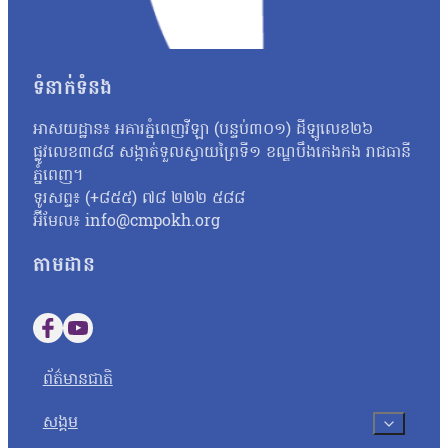
បាន។ អ្នកជំនាញទស្សនវិជ្ជា និងអ្នកឃ្លាំមើលសង្គមនៃរាជបណ្ឌិត្យសភាកម
រឿងឯកជន ឬជម្លោះបុគ្គលប៉ុណ្ណោះទេ ប៉ុន្តែក៏មានអ្នកចេះដឹង អ្នកនិ
ដើម្បីលើកតម្កើងខ្លួនឯង និងបង្អាប់អ្នកដទៃ។ ជាទស្សនៈរបស់លោក បញ្ហាទា
ទំនាក់ទំនង
យល់ថា ការជេរប្រទេច ការដៀលត្មិះគ្នា ការបង្កាច់បង្ខូចផ្សេងៗ ជារឿ
អាចខ្វែងគំនិតគ្នា ក៏ប៉ុន្តែសូមលើកហេតុលើកផល ហើយធ្វើយ៉ាងម៉េចចៀសវា
ត្រូវចេះទប់ ចេះចាប់ហ្វ្រាំង ចេះអត់ធ្មត់ ចេះកំណត់ព្រំដែននៃពាក្យសម្ដីថា 
អាសយដ្ឋាន៖ អគារភ្នំពេញវីឡា (បន្ទប់៣០១) ដីឡូលេខ២៦
លោក សយ ភីសា យល់ឃើញថា ភាគច្រើនអ្នកដែលប្រើប្រាស់ពាក្យមិនសមរម្យល
ផ្លូវលេខ៣៨៨ សង្កាត់ទួលស្វាយព្រៃទី១ ខណ្ឌបឹងកេងកង រាជធានី
ដោយមិនគិតពីផលប៉ះពាល់។ លោកថា៖ «ពាក្យមិនសមរម្យទាំងនេះអាចធ្វើឱ្យកុម
ភ្នំពេញ។
ចូលរួមជេរតបវិញទេ ប្រសិនបើខ្លឹមសារមានលក្ខណៈបំពាន នោះលោកនឹងរាយក
ទូរសព្ទ៖ (+៨៥៥) ៧៨ ២២២ ៥៨៨
មួយរូប អ្នកស្រី ហេង សារុំ មានកូន២នាក់ក្នុងបន្ទុក ដោយកូនទីមួយបានរ
អ៊ីមែល៖ info@cmpokh.org
អ្នកចូលបញ្ចេញមតិយោបល់ហាក់មានច្រើន…
តាមដាន
Follow us on Facebook
Follow us on YouTube
ព័ត៌មានជាតិ
សង្គម