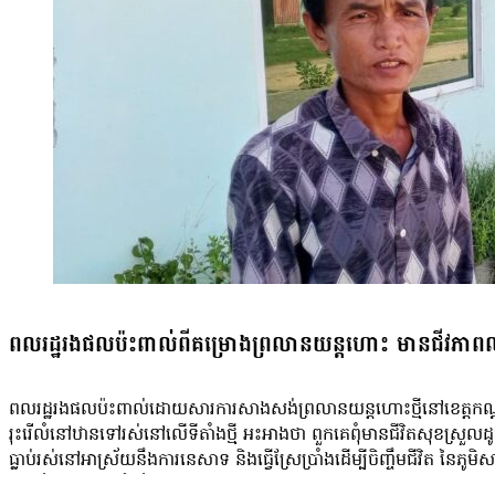
ដឹងអំពីស្ថានការណ៍ច្រើនជាងសិស្សដទៃផងដែរ។ ភាពតានតឹងនេះមិនត្រឹមតែប៉ះ
ជម្លៀសទៅកន្លែងមានសុវត្ថិភាព។ បើតាមក្រសួងព័ត៌មាន មានវិធីសាស្ត្រចំនួន ៦
ជំនាញ ស្ថិតិផ្លូវការ សាក្សីច្បាស់លាស់); សង្កេតរូបភាព (ក្លែងក្លាយ ឬកា
ព័ត៌មានក្លែងក្លាយចំនួន ២១៨ ករណី ដែលថៃបានបង្កើតឡើង ដើម្បីបំភ្លៃ ប្
លោក ស៊ុន ប៊ុនធី លើកឡើងថា សិស្សានុសិស្សនៅមិនទាន់អាចបំបាត់ក្ដីបារ
កូនមករៀន នៅពេលដែលគេយល់ថា ស្ថានការណ៍មិនសូវល្អ។ ផលប៉ះពាល់នេះក៏ឆ
ផ្លាស់ទីទៅរស់នៅកន្លែងផ្សេងក្រោយការផ្ទុះជម្លោះ។ ទោះបីជាប្រឈមនឹងសម្ព
ធានាថា ពួកគេនឹងមិនត្រូវទុកឱ្យប្រឈមគ្រោះថ្នាក់ដោយគ្មានការការពារឡើ
សុវត្ថិភាពហើយ។ នេះជាការលួងលោមផ្លូវចិត្តរបស់គាត់»។ នៅរង្វង់មូលស្រអែម 
ចូលរៀនវិញបានថ្មីៗ កូនរបស់គាត់នៅតែមានអាការភ័យខ្លាច។ ប៉ុន្តែពេលនេះ ស
មុនកើតហេតុភ្លាមៗហ្នឹង គឺកូន រាងភ័យដែរ ឱ្យតែឮអីអត់បានទេ ដល់ឥឡូវគាត់រា
ភាពតានតឹងមិនបានកើតឡើងនៅក្នុងបរិវេណសាលាដោយផ្ទាល់ក៏ដោយ ក៏ព័ត៌មា
ពលរដ្ឋរងផលប៉ះពាល់ពីគម្រោងព្រលានយន្តហោះ មានជីវភាព
ពលរដ្ឋរងផលប៉ះពាល់ដោយសារការសាងសង់ព្រលានយន្តហោះថ្មីនៅខេត្តកណ្ដា
រុះរើលំនៅឋានទៅរស់នៅលើទីតាំងថ្មី អះអាងថា ពួកគេពុំមានជីវិតសុខស្រួ
ធ្លាប់រស់នៅអាស្រ័យនឹងការនេសាទ និងធ្វើស្រែប្រាំងដើម្បីចិញ្ចឹមជីវិត នៃ
ជាប់បឹងធម្មជាតិដ៏ធំល្វឹងល្វើយ ជាមួយសកម្មភាពចែវទូកដាក់មងយកត្រីមួយន