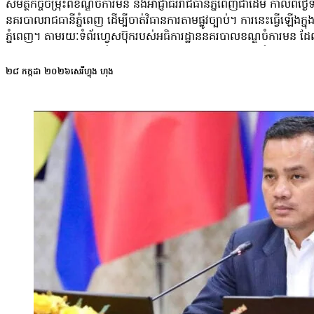
សមត្ថកិច្ចចម្រុះពីខណ្ឌចំការមន និងអាជ្ញាធររាជធានីភ្នំពេញជាដើម កាលពីថ
នគរបាលរាជធានីភ្នំពេញ ដើម្បីចាត់វិធានការតាមផ្លូវច្បាប់។ ការនេះធ្វើឡើង
ភ្នំពេញ។ តាមរយៈទំព័រហ្វេសប៊ុករបស់អធិការដ្ឋាននគរបាលខណ្ឌចំការមន ដែលផ
បញ្ជាការឯកភាពរាជធានីភ្នំពេញ និងគណៈបញ្ជាការឯកភាពខណ្ឌចំការមន បានឆែ
ខ្លួនមនុស្សសរុបចំនួន ៥៥នាក់ ក្នុងនោះមានស្ត្រី ៧នាក់ ពាក់ព័ន្ធបទល្មើស
២៨ កក្កដា ២០២៦
សេរីហ្វុង ហុង
ឆបោកតាមប្រព័ន្ធបច្ចេកវិទ្យា ដូចជាកុំព្យូទ័រយួរដៃ (Laptop) ៨៨គ្រឿង ទ
ត្រូវបានបញ្ជូនទៅការិយាល័យប្រឆាំងបទល្មើសបច្ចេកវិទ្យា។ ជនបរទេសចំនួន ៥៥
ចំការមន លោក កៀង ល័ក្ស បានប្រាប់ថា ជនបរទេសចំនួន ៥៥នាក់ ដែលសមត
សហការពីម្ចាស់អគារបានល្អ ហើយលោកឆ្លៀតអំពាវនាវទៅកាន់ម្ចាស់កន្លែង
ត្រូវសង្ស័យចំពោះអ្នកជួលហ្នឹង និយាយចំពោះអ្នកជួលដែលអត់មានប្រវត្តិអីច្ប
ប្រព្រឹត្តបទល្មើសបានចំនួន ៦៦៥ទីតាំង រកឃើញជនសង្ស័យចំនួន ២ ៧៧៣នាក់ 
ការឆបោកតាមប្រព័ន្ធបច្ចេកវិទ្យាទូទាំងប្រទេស រយៈពេល១ឆ្នាំ» ដែលផ្ស
ក្នុងនោះមាន ៣៨សញ្ជាតិ។ ភាគច្រើននៃជនបរទេសដែលបានបណ្ដេញ ជាជនជាតិច
កម្ពុជាបានបង្ក្រាបបទល្មើសឆបោកតាមប្រព័ន្ធបច្ចេកវិទ្យាបានជាច្រើនករណ
លោកថា៖ «ការបង្ក្រាបនេះមានលក្ខណៈទ្រង់ទ្រាយធំ មានភាពវិជ្ជមានក៏ដោយ 
តូចៗសម្រាប់ការប្រព្រឹត្តបន្តទៅទៀត»។ លោក អំ សំអាត ថា ដើម្បីឱ្យការបង្ក
នេះ នាយកទទួលបន្ទុកកិច្ចការទូទៅនៃអង្គការសិទ្ធិមនុស្សលីកាដូ ក្រើនរំលឹកព
ចេញអនុក្រឹត្យស្ដីពីការគ្រប់គ្រងសន្តិសុខ សុវត្ថិភាពតាមទីតាំងរស់នៅប្រមូល
និងសណ្ដាប់ធ្នាប់សាធារណៈ។ ព្រឹទ្ធសភាក៏បានអនុម័តទាំងស្រុងលើសេចក្តីព្រាងច្