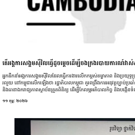
មានទំនាស់ជាមួយអាជ្ញាធរទេ ដូច្នេះការចេញមុខចោទប្រកាន់ជាសាធារណៈ អ
ភាពមិនប្រក្រតីណាមួយដែលជំរុញឱ្យម្ចាស់អាជីវកម្មធ្វើបែបនេះ។ លោកយល់
ណែនាំឱ្យបញ្ជូនសំណុំរឿងទៅអង្គភាពប្រឆាំងអំពើពុករលួយ ដោយចាត់ទុកថាជ
ដែលអាចជួយបង្កើនទំនុកចិត្តសាធារណៈលើដំណើរការស្វែងរកការពិត។ លោក
«យើងក៏សង្ឃឹមផងដែរថា អង្គភាពប្រឆាំងអំពើពុករលួយនឹងអាចស្វែងរកយុត្តិធម៌ជ
ហើយអង្គភាពប្រឆាំងអំពើពុករលួយនឹងអាចដើរតួនាទីមួយយ៉ាងសំខាន់ ដើម្បី
មន្ត្រីខិលខូចនៅតាមមូលដ្ឋាន ធ្វើសកម្មភាពជំរិតទារប្រាក់ពីម្ចាស់សិប្បកម្ម ឬម្
ពួកគាត់ជាអ្នករកស៊ីសុចរិតស្មោះត្រង់នោះឡើយ។ ពួកគាត់ទាំងអស់នោះបានបង្ក
ដល់ប្រជាពលរដ្ឋ ហើយជាពិសេសក៏បានចូលរួមចំណែកបង់ពន្ធដើម្បីកសាងសេដ្
តើអង្គការសង្គមស៊ីវិលធ្វើដូចម្ដេចដើម្បីចងក្រងរបាយការណ៍វាស់
កាន់តែល្អប្រសើរផងដែរ»។ ប្រធានអង្គការសម្ព័ន្ធគណនេយ្យភាពសង្គមកម្ព
សន ជ័យ បានមានប្រសាសន៍ថា ការស៊ើបអង្កេតលើមន្ត្រីរបស់ខ្លួន គឺជានីតិវិធី
អ្នកដឹកនាំអង្គការសង្គមស៊ីវិលដែលធ្វើការងារលើកកម្ពស់តម្លាភាព និងប្រយុទ្ធប
របស់ស្ថាប័នរដ្ឋ។ លោកលើកឡើងថា ប្រសិនបើមានការសង្ស័យពាក់ព័ន្ធនឹងអំ
រលួយ នៅកម្ពុជាលើកឡើងថា រដ្ឋាភិបាលកម្ពុជា គួរពង្រឹងការអនុវត្តច្បាប់ប្រ
រំលោភអំណាច ឬបទល្មើសព្រហ្មទណ្ឌ ករណីនេះត្រូវតែបញ្ជូនទៅតុលាការ ឬអង
និងធានាឯករាជ្យភាពស្ថាប័នត្រួតពិនិត្យ ដើម្បីកែលម្អអភិបាលកិច្ច និងបង្កើនទំនុ
អំពើពុករលួយដើម្បីបន្តនីតិវិធីតាមច្បាប់។ លោកមានប្រសាសន៍បន្ថែមថា៖ «យ
សាធារណៈ។ការស្នើនេះកើតឡើងក្រោយសង្គមស៊ីវិលចេញរបាយការណ៍ថ្មីម
ដល់អ្នកអនុវត្តច្បាប់ទាំងអស់។ ខាង​រោង​ចក្រក៏ត្រូវលើកទឹកចិត្តឱ្យមានប្រព័ន
១១ កុម្ភៈ ២០២៦
កម្ពុជាជាប់លេខពុករលួយជាងគេទី២ប្រចាំអាស៊ីអាគ្នេយ៍។ ទោះជាយ៉ាងណាក្ដីអ្ន
ប្រសិនបើពួកគេយល់ថា ការអនុវត្ត​ច្បាប់របស់មន្ត្រីមិនត្រឹមត្រូវ ឬមិនសមរម្យ។ ដ
ភាពប្រឆាំងអំពើពុករលួយ បានច្រានចោលរបាយការណ៍នេះរួចហើយតាមរយៈសារ
រាយការណ៍ដោយពលរដ្ឋ ឬដោយក្រុមហ៊ុនជាដើម គួរត្រូវបានលើកទឹកចិត្តឱ្យបា
ស្រុកមួយចំនួន។ តទៅនេះសូមអញ្ជើញមិត្តអ្នកអានស្វែងយល់ពីរបាយការណ៍ថ្មី
រំលឹកផងដែរថា កាលពីថ្ងៃទី៦ ខែមីនា ឆ្នាំ២០២៦ រដ្ឋមន្ត្រីក្រសួងបរិស្ថានបានចាត
សម្ភាសន៍រវាង តំណាងប្រជាកាសែត កញ្ញា ពូ សូរាជីនី និងនាយិកាប្រតិបត្តិ នៃ
ឱវាទ ចុះស៊ើបអង្កេតលើករណីមន្ត្រីបរិស្ថានខេត្តកំពង់ស្ពឺ ២រូប ភ្លាមៗ បន្ទាប
កម្ពុជា អ្នកស្រី ស៊ិន ពុទ្ធារី ដែលបានពន្យល់អំពីរបាយការណ៍សន្ទស្សន៍ការ
ឡើងថា ជាប់ពាក់ព័ន្ធនឹងការទារប្រាក់ពីក្រុមហ៊ុនមួយ។ ការចុះស៊ើបអង្កេតនោ