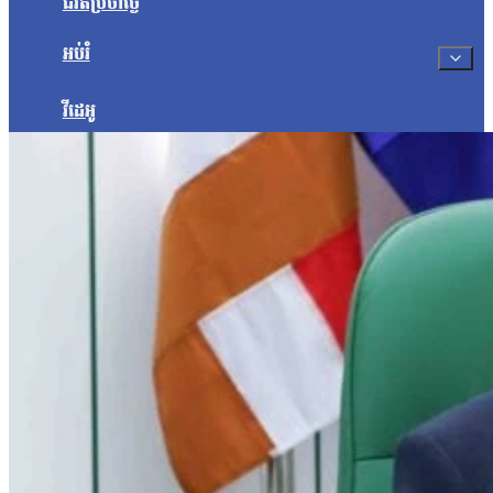
ជីវិតប្រចាំថ្ងៃ
អប់រំ
វីដេអូ