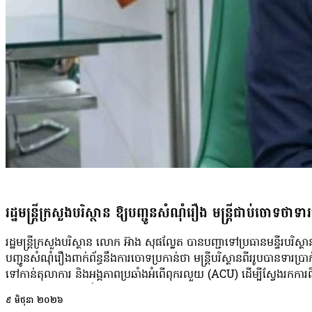
រដ្ឋមន្ត្រីក្រសួងបរិស្ថាន ឱ្យបញ្ជូនសំណុំរឿង មន្ត្រីជាប់ចោទ
រដ្ឋមន្ត្រីក្រសួងបរិស្ថាន លោក អ៊ាង សុផល្លែត បានបញ្ជាទៅប្រធានមន្ទីរបរិស្ថានខ
បញ្ជូនសំណុំរឿងពាក់ព័ន្ធនឹងការចោទប្រកាន់ថា មន្ត្រីបរិស្ថានពីររូបបានទារប្រ
ទៅកាន់តុលាការ និងអង្គភាពប្រឆាំងអំពើពុករលួយ (ACU) ដើម្បីស្វែងរកការពិត
ស៊ើបអង្កេតរបស់មន្ត្រីជំនាញកាលពីខែមីនា មិនបានរកឃើញភស្តុតាងជាក់ស្តែង
៩ មិថុនា ២០២៦
ទុកចិត្តគ្រប់គ្រាន់។ យោងតាមលិខិតរបស់ក្រសួងបរិស្ថាន ដែលបានផ្សព្វផ្សាយ