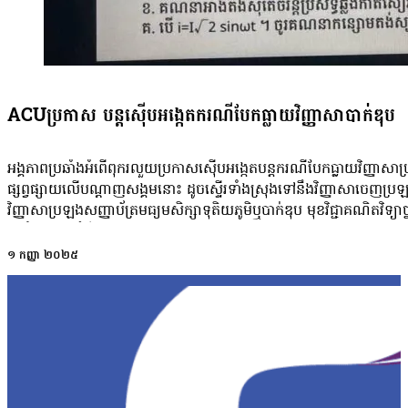
សម្ងាត់សេដ្ឋកិច្ច (Economist Intelligence Unit Country Rating
តម្លៃហានិភ័យប្រទេសផ្អែកលើ ការយល់ដឹងសកល (Global Insights C
Ratings) • អង្គភាព ស៊ើបការណ៍សម្ងាត់អាស៊ី ដែលប្រឹក្សាយោបល់ហាន
សេដ្ឋកិច្ច (Political and Economic Risk Consultancy Asian
Intelligence)ភាពចម្រុះនៃគម្រោងប្រជាធិបតេយ្យ(Varieties of Demo
• គោលនយោបាយប្រទេស និងការវាយតម្លៃស្ថាប័នរបស់ធនាគារពិភពលោក
ACUប្រកាស បន្តស៊ើបអង្កេតករណីបែកធ្លាយវិញ្ញាសាបាក់ឌុប
Country Policy and Institutional assessment) • គម្រោងយុត្ត
ស្ដីពីសន្ទស្សន៍នីតិរដ្ឋ (World Justice Project Rule of Law Index) ក
នៃប្រភពទិន្នន័យទាំង០៧ សម្រាប់ឆ្នាំ ២០២៥ អង្គការតម្លាភាពអន្តរជាតិ សង្
អង្គភាពប្រឆាំងអំពើពុករលួយប្រកាសស៊ើបអង្កេតបន្តករណីបែកធ្លាយវិញ្ញាសាប្
ទទួលបានពិន្ទុធ្លាក់ចុះលើការវាយតម្លៃ Bertelsmann Foundation 
ផ្សព្វផ្សាយលើបណ្ដាញសង្គមនោះ ដូចស្ទើរទាំងស្រុងទៅនឹងវិញ្ញាសាចេញប្
Index។ Transformation Index ធ្វើការសង្កេត និងវាយវាយតម្លៃលើ
វិញ្ញាសាប្រឡងសញ្ញាប័ត្រមធ្យមសិក្សាទុតិយភូមិឬបាក់ឌុប មុខវិជ្ជាគណិតវិ
សេដ្ឋកិច្ច និងអភិបាលកិច្ចក្នុងប្រទេស។ កញ្ញា ពូ សូរាជីនី៖ បន្ទាប់ពីរបាយកា
អប់រំចេញមុខបំភ្លឺករណីនេះ ដោយសារតែវិញ្ញាសាដែលបានបែកធ្លាយដូចគ្នាស
ចេញផ្សាយហើយ តើអង្គការតម្លាភាព បានបញ្ជូនលទ្ធផលទៅ កាន់ស្ថាប័ន ឬភា
ពេល នៅក្នុងគ្រុបតេឡេក្រាម ដែលបានបែកធ្លាយ។ តាមរយៈលិខិតចុះថ្ងៃទី១ ខែ
១ កញ្ញា ២០២៥
ខ្លះ ដើម្បីឲ្យមានការឆ្លើយតបទៅលើរឿងនេះ? អ្នកស្រី ស៊ិន ពុទ្ធារី ៖ ជាទូ
ផ្សព្វផ្សាយ ត្រូវបានរកឃើញថា វិញ្ញាសាទាំងនោះ ដូចទៅនឹងវិញ្ញាសាដែ
ត្រូវបានផ្សព្វផ្សាយជាសាធារណៈ នេះមានន័យថាស្ថាប័នពាក់ព័ន្ធអាចយក 
វិញ្ញាសាប្រឡងគណិតវិទ្យាថ្នាក់វិទ្យាសាស្ត្រ ប្រឡងថ្ងៃទី ២៩/០៨-២
ការណ៍នេះដើម្បីឆ្លុះបញ្ចាំង និងកំណត់នូវវិធានការបន្ថែមទៀតតាមផ្នែកពាក់ព័ន្ធផ្
បង្ហោះព័ត៌មានដែលនិយាយថា ការបែកធ្លាយនូវវិញ្ញាសាគណិតវិទ្យា គឺជាអ្នកបំ
លទ្ធផលនៃការវាយតម្លៃកាន់តែប្រសើរឡើង។ សន្ទស្សន៍ការយល់ឃើញពីអំពើ
ក្របណ្ដាញសង្គមទាំងអស់ដើម្បីអាចប្រមូលភ័ស្តុតាងបានគ្រប់ជ្រុងជ្រោយ»។
ជាសូចនាករមួយក្នុងការធ្វើឲ្យមានភាព ទុកចិត្តលើការវិនិយោគមកកាន់ប្រទេស
វិញ្ញាសាដែលបានចេញប្រឡងពិតមែន ក៏ប៉ុន្តែគ្មានការបញ្ជាក់ណាមួយថាមានកា
ដែលរដ្ឋាភិបាលស្វែងរកមធ្យោបាយដើម្បី ពង្រឹងសេដ្ឋកិច្ចរបស់ជាតិ។ កញ្ញា ព
ឃើញថា មានវិញ្ញាសាមួយចំនួនដែលបង្ហោះនៅលើបណ្ដាញសង្គមនោះគឺមានទម្រង
មកដល់ពេលនេះយើងនឹងព្យាយាមស្រាវជ្រាវបន្ថែមទៀត។ យើងក៏រង់ចាំទទួលនូ