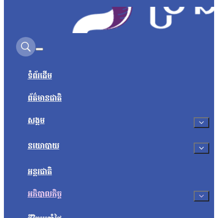
Search on this site
ទំព័រដើម
ព័ត៌មានជាតិ
សង្គម
នយោបាយ
អន្តរជាតិ
អភិបាលកិច្ច