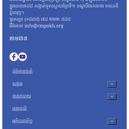
ផ្លូវលេខ៣៨៨ សង្កាត់ទួលស្វាយព្រៃទី១ ខណ្ឌបឹងកេងកង រាជធានី
ភ្នំពេញ។
ទូរសព្ទ៖ (+៨៥៥) ៧៨ ២២២ ៥៨៨
អ៊ីមែល៖ info@cmpokh.org
តាមដាន
Follow us on Facebook
Follow us on YouTube
ព័ត៌មានជាតិ
សង្គម
នយោបាយ
អន្តរជាតិ
អភិបាលកិច្ច