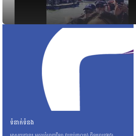
ទំនាក់ទំនង
អាសយដ្ឋាន៖ អគារភ្នំពេញវីឡា (បន្ទប់៣០១) ដីឡូលេខ២៦