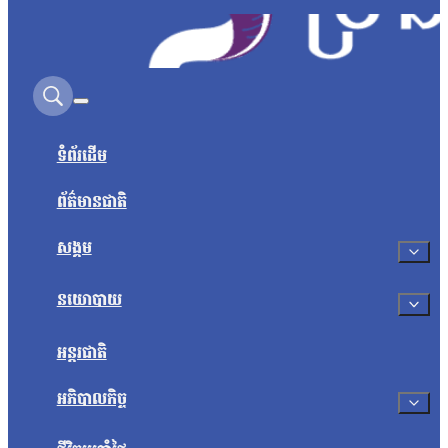
Search on this site
ទំព័រដើម
ព័ត៌មានជាតិ
សង្គម
នយោបាយ
អន្តរជាតិ
អភិបាលកិច្ច