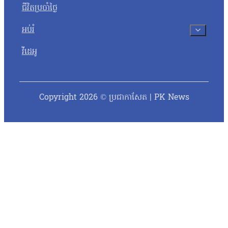
ជីវិតប្រចាំថ្ងៃ
អប់រំ
វីដេអូ
Copyright 2026 © ប្រជាកាសែត | PK News