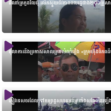
ដំណាំត្រកួនវិលជុំ លើកស្ទួយជីវភាពពលរដ្ឋជាង២០០គ្រួស
តុលាការនឹងប្រកាសសាលក្រមសំណុំរឿង «ក្រុមហ៊ុនពិភ
ភ្ញៀវទេសចរដែលទៅកម្សាន្តសហគមន៍ត្រពាំងសង្កែកើនឡើង