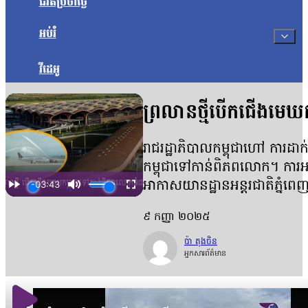
ជីវិតប្រចាំថ្ងៃ
អប់រំ
វីដេអូ
ព្រលានថ្មីបើកជើងមេឃ
រាជរដ្ឋាភិបាលកម្ពុជាហៅ ការដ
កម្ពុជាទៅកាន់ពិភពលោក។ ការអះអា
អាកាសយានដ្ឋានអន្តរជាតិភ្នំព
៩ កញ្ញា ២០២៥
ប៉ា តុងចិន
អ្នកសារព័ត៌មាន