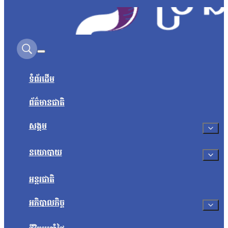
Search on this site
ទំព័រដើម
ព័ត៌មានជាតិ
សង្គម
នយោបាយ
អន្តរជាតិ
អភិបាលកិច្ច