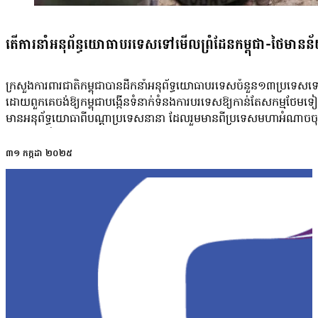
និងការចាប់ខ្លួនជនបរទេសនៅតែបន្តមាននៅលើទឹកដីក្រុងប៉ោយប៉ែត។ មិនខុសគ្
កៀរគរវិនិយោគិនឱ្យបោះទុនរកស៊ីតាមខ្សែក្រវាត់ព្រំដែនដើម្បីបង្កើតការងារឱ្
អ្នករត់កង់បីនៅក្រុងប៉ោយប៉ែត គឺលោក នៅ រិន ឱ្យដឹងថា ពេលខ្លះលោកបញ្
ត្រលប់ទៅកាន់អាជីវករលក់បាយ…
ពីរបីថ្ងៃជាប់គ្នា ដោយសារគ្មានអ្នកជិះ។ លោកកត់សម្គាល់ឃើញពលរដ្ឋខ្មែរម
តើការនាំអនុព័ន្ធយោធាបរទេសទៅមើលព្រំដែនកម្ពុជា-ថៃមានន័យ
ចេញពីក្រុងប៉ោយប៉ែតបណ្ដើរៗ ទំនងជាទៅស្រុកកំណើត ឬស្វែងរកការងារធ្វ
ទន្ទឹមនឹងការគាំទ្រចំណាត់ការបោសសម្អាតអំពើខុសច្បាប់ តែការបាត់បង់ប្រភ
កំពុងបង្កការលំបាកផ្នែកជីវភាពសម្រាប់លោក។ លោកលើកឡើងថា៖«សូម
ក្រសួងការពារជាតិកម្ពុជាបានដឹកនាំអនុព័ទ្ធយោធាបរទេសចំនួន១៣ប្រទេសទៅពិ
ព្រំដែនផង កុំទុកចោល កុំមើលរំលង ព្រោះអីបន្ទាប់ពីចុះបង្ក្រាបពួកស្កេមអ
ដោយពួកគេចង់ឱ្យកម្ពុជាបង្កើនទំនាក់ទំនងការបរទេសឱ្យកាន់តែសកម្មថែម
ច្បាស់ជាមានបន្សល់ទុកនូវវិបត្តិសេដ្ឋកិច្ចរបស់ប្រជាជនដែលរស់នៅតំបន់ហ
មានអនុព័ទ្ធយោធាពីបណ្ដាប្រទេសនានា ដែលរួមមានពីប្រទេសមហាអំណាចចុះ
បន្តថា៖ «ដោយសារដំបូងៗពួកយើងទទួលយកអត់បានទេ ភ្លាមៗ យើងយកអារ
ក៏សេនានុព័ន្ធយោធារហូតដល់១៣ប្រទេសបានមកចូលរួម ហើយពិសេសនៅក្នុង
អារម្មណ៍គេវិញមើល ថាចំណូលដែលយើងរកបានរាល់ថ្ងៃហើយ សុខៗស្រាប់
មានប្រទេសមហាអំណាច ចូលរួមការងារជាមួយកម្ពុជាក្នុងជម្លោះកម្ពុជា-ថៃ
៣១ កក្កដា ២០២៥
ចំណូលភ្លាមៗ យើងប្រវេប្រវាអត់ដឹងរកអីទេ ទទួលយកអត់បានទេភ្លាមៗ»។ ក
ថាកម្ពុជាគួរពិនិត្យឡើងវិញនូវនយោបាយការបរទេសជាមួយប្រទេសមហាអំណាចដូ
សេដ្ឋកិច្ចពលរដ្ឋមូលដ្ឋាននៅពេលនេះ មិនមែនកើតឡើងតែចំពោះពលរដ្ឋនៅក
ទៅរកចិនពីសំណាក់កម្ពុជា។ លោកថា៖ «វាជាវេលាមួយល្អដែរសម្រាប់កម្
ឡើយ ពោលគឺនៅតាមបណ្ដាខេត្តនានាស្ទើរពេញផ្ទៃប្រទេស ចាប់តាំងពីរដ្ឋាភិប
ព្រោះយើងមើលទៅទាំងចិន ទាំងអាមេរិកហ្នឹងគឺគេមិនមានបំណងអីនឹងមកយកប្រ
ដាក់ចេញនូវយុទ្ធនាការបង្ក្រាប និងបោសសម្អាតឧក្រិដ្ឋកម្មអនឡាញទ្រង់ទ្រ
គឺជាមួយមហាអំណាចទាំងអស់ហ្នឹងឡើងវិញ ពិសេសអាមេរិក និងចិន»។ ចំណែកអគ្
ត្រឹមកំឡុងខែមេសា ឆ្នាំ២០២៦។ យោងតាមក្រសួងមហាផ្ទៃ រយៈពេលបីខែដំប
ដោយផ្ទាល់ ហើយលោកសង្ឃឹមថានឹងមានកាជំរុញឱ្យអនុវត្តបទឈប់បាញ់រវាងកម្ព
អាជ្ញាធរកម្ពុជាបានបង្ក្រាបទីតាំងឆបោកតាមប្រព័ន្ធបច្ចេកវិទ្យាចំនួន ១២០ទីតាំង
អង្គទូត១៣ប្រទេសផ្សេងទៀតដែលបានចុះទៅផ្ទាល់នៅតំបន់ជម្លោះ ខ្ញុំគិតថា
ចំនួន១៤។ ក្នុងប្រតិបត្តិការទាំងនេះ សមត្ថកិច្ចបានឃាត់ខ្លួនមនុស្សជាង៦ពា
ជាមួយបរទេស គឺមានសារៈសំខាន់ ព្រោះលោកថាកន្លងមករដ្ឋាភិបាលកម្ពុជាបាន
និងមាន២៣សញ្ជាតិ។ ចំណែកនៅក្នុងខែមេសា ឆ្នាំ២០២៦ បើតាមរបាយការណ
«អំណះតទៅ យើងត្រូវតែធ្វើការងារការទូតឱ្យកាន់តែសកម្មបន្ថែមទៀត ដើ
ក្រសួងមហាផ្ទៃដដែល សមត្ថកិច្ចបានចុះបង្ក្រាបទីតាំងឆបោកចំនួន ៤៨ កន្លែងក្
ធ្វើការងារការទូតយ៉ាងសកម្មទេ ដូច្នេះយើងជាប្រទេសរងគ្រោះ បែរទៅជាខាងភ
ចំនួន ១៣ រួមមានភ្នំពេញ បន្ទាយមានជ័យ ស្វាយរៀង ព្រះសីហនុ កំពង់ស្ពឺ មណ
យោធាបរទេសនៅតំបន់ជម្លោះនៅពេលនេះមានសារៈសំខាន់សម្រាប់កម្ពុជា ក្នុងកា