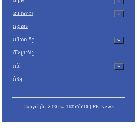
សង្គម
នយោបាយ
អន្តរជាតិ
អភិបាលកិច្ច
ជីវិតប្រចាំថ្ងៃ
អប់រំ
វីដេអូ
Copyright 2026 © ប្រជាកាសែត | PK News