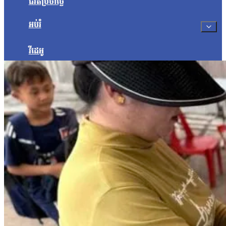
ជីវិតប្រចាំថ្ងៃ
អប់រំ
វីដេអូ