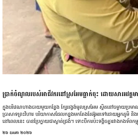
ប្រាក់ចំណូលរបស់អាជីវករនៅស្រអែមធ្លាក់ចុះ ដោយសារអវត្ត
ក្នុងបរិវេណហាងបាយមួយកន្លែង ក្បែររង្វង់មូលស្រអែម ស្ថិតនៅចម្ងាយប្រមាណ២
ប្រាសាទព្រះវិហារ បរិយាកាសដែលកន្លងមកតែងតែអ៊ូអរទៅដោយអ្នកភូមិ និង
នៅពេលនេះ បានប្រែក្លាយជាស្ងាត់ជ្រងំ។ ទោះបីការប៉ះទង្គិចគ្នារវាងកងទ័ពកម្
បញ្ចប់អស់រយៈពេលជាច្រើនខែមកហើយក្តី ផលប៉ះពាល់ផ្នែកសេដ្ឋកិច្ច ក្តីបារម្ភ
២៦ ឧសភា ២០២៦
នៅតែបន្តតាមលងអ្នកភូមិរស់នៅក្បែរព្រំដែនដដែល។ អ្នកស្រី មុច សុភី ម្