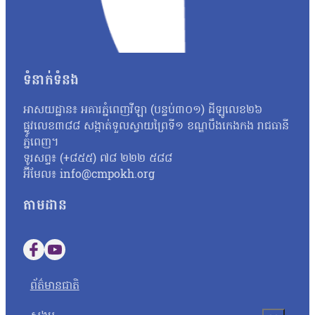
មួយចំនួនទៀត ក្នុងនោះសមត្ថកិច្ចបានឃាត់ខ្លួនបុគ្គលពាក់ព័ន្ធចំនួនសរុប
អំណាចផងនៅពេលនេះ គឺពិតជាមានសារៈសំខាន់សម្រាប់កម្ពុជា ពីព្រោះអ្នកទា
សញ្ជាតិ រួមទាំងខ្មែរផង។ នៅក្នុងខែមេសាដដែលនោះ កម្ពុជាបានបណ្ដេញជ
បន្តថា កម្ពុជាគួរធ្វើឱ្យកាន់តែប្រសើរឡើងនូវទំនាក់ទំនងការបរទេសជាមួយ
៣៥៥៨នាក់ ចេញពីកម្ពុជា ក្នុងនោះមានជនជាតិចិន ថៃ វៀតណាម បង់ក្លាដេស
ជាមួយបណ្ដាប្រទេសទាំងអស់ដើម្បីផលប្រយោជន៍ជាតិយើង ទាំងវិស័យនយោបាយ
ឥណ្ឌា ឥណ្ឌូនេស៊ី នេប៉ាល់ មីយ៉ាន់ម៉ា ម៉ាឡេស៊ី កូរ៉េ និងរ៉ូវាន់ដា ជាដើម។ ប
បើសិនជាគ្មានអន្តរាគមន៍ទាន់ពេលវេលា ពីប្រធានាធិបតីសហរដ្ឋអាមេរិក លោក
លេខាធិការដ្ឋានគណៈកម្មការចំពោះកិច្ចប្រយុទ្ធប្រឆាំងការឆបោកតាមប្រព័ន្ធបច្ចេ
ទំនាក់ទំនង
ដែលជាប្រធានអាស៊ានប្ដូរវេនទេ ប្រហែលជាយើងអត់ទាន់ទទួលបាននូវបទឈប់បាញ់ទ
(គ.ឆ.ប.ឆ) លោក ឆៃ ស៊ីណារិទ្ធ ធ្លាប់បញ្ជាក់ជាសាធារណៈថា ចំណាត់ការបោស
ថ្ងៃទី៣០ ខែកក្កដា ឆ្នាំ២០២៥ មានប្រសាសន៍ថា លោកមានការសោកស្តាយចំពោះ
កម្មឆបោកតាមអនឡាញនៅដើមឆ្នាំ២០២៦ អាចនឹងធ្វើឱ្យជនបរទេសយ៉ាង
លោកសង្ឃឹមថា អ្នកដែលរងផលប៉ះពាល់ នឹងវិលត្រលប់ទៅរកជីវភាពប្រក្រតីឡើងវ
អាសយដ្ឋាន៖ អគារភ្នំពេញវីឡា (បន្ទប់៣០១) ដីឡូលេខ២៦
ជាង២០ម៉ឺននាក់ ស្ម័គ្រចិត្តចាកចេញពីប្រទេសកម្ពុជា។ ប្រក្រឡេកមើលស្ថាន
ប្រកដ និងបន្ធូរបន្ថយភាពតានតឹង ដោយសម្របសម្រួលជាមួយប្រទេសពាក់ព័ន្ធ។ អ្
ផ្លូវលេខ៣៨៨ សង្កាត់ទួលស្វាយព្រៃទី១ ខណ្ឌបឹងកេងកង រាជធានី
វិញ ក្រៅពីប៉ះពាល់ជីវភាព ការតិះដៀលពីបណ្ដាជនដទៃ ថាពួកគេចូលរួមការពា
ទាំងតាមដានការអនុវត្តន៍បទឈប់បាញ់រវវាងប្រទេសទាំងពីរ។ អ្នកស្រីថា៖ «ដើម្បីប
ភ្នំពេញ។
ទទួលផលពីអំពើឧក្រិដ្ឋកម្ម ក៏កំពុងញ៉ាំញីផ្លូវចិត្តពលរដ្ឋដែលកំពុងរងគ្រោះជី
ពាក់ព័ន្ធដើម្បីទៅឃ្លាំមើលទាំងទីតាំង ទាំងសភាពការណ៍ជាក់ស្ដែងនៅលើបញ្ហាព
ទូរសព្ទ៖ (+៨៥៥) ៧៨ ២២២ ៥៨៨
នៅមុនការផ្ដល់បទសម្ភាស រីណា យល់ឃើញថា នឹងគ្មាននរណាម្នាក់បើកចិត្តស្ដា
អាស៊ាន និងពីបណ្ដាប្រទេសមហាអំណាចចំនួន១៣ប្រទេស»។ អនុព័ទ្ធយោធា ព្រម
អ៊ីមែល៖ info@cmpokh.org
នេះឡើយ ព្រោះការស្ដីបន្ទោសលើបណ្ដាញសង្គមកន្លង​មក បានធ្វើឱ្យអ្នកស្រីប៉ះទង្គ
ប្រទេសម៉ាឡេស៊ី ឥណ្ឌូនេស៊ី ហ្វីលីពីន សិង្ហបុរី ឡាវ វៀតណាម និងប្រទេសមី
តាមដាន
បាក់ស្បាតលែងចង់និយាយពីបញ្ហានេះតទៅទៀត។ នាយកប្រតិបត្តិអង្គការអភិវឌ្
នាយករដ្ឋមន្ត្រីនៃប្រទេសទាំងពីរនៅប្រទេសម៉ាឡេស៊ី ដែលមាននាយករដ្ឋមន្ត្រ
លោក សេក សុជាតិ លើកឡើងថា ការរើសអើងប្រភេទនេះមិនគួរកើតឡើងនោះទេ 
កម្មអនឡាញនេះ មិនមែនកើតឡើងដោយសារប្រជាពលរដ្ឋខ្មែរឡើយ។ លោកបន្ត
លើកទឹកចិត្តគ្នា គួរតែកើតមានឱ្យបានច្រើននៅក្នុងសង្គម។ លោក សេក សុជា
Follow us on Facebook
Follow us on YouTube
លើកទឹកចិត្ត ហើយនិងអប់រំគ្នាទៅវិញទៅមក នៅក្នុងករណីកើតមាន [បទល្ម
ក្រោយ តើរដ្ឋាភិបាលមានយន្តការបើកឱ្យពួកគាត់ដែលជាអ្នកសេដ្ឋកិច្ចក្រៅប្រព័ន
ព័ត៌មានជាតិ
ទាំងអ្នកដឹកជញ្ជូនហ្នឹង ធ្វើការរាយការណ៍ទៅកាន់សមត្ថកិច្ចអត់!…