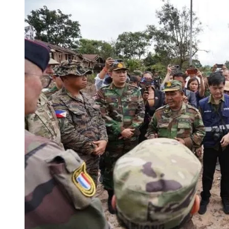
ជាឈ្មោះហៅក្រៅរបស់ពលរដ្ឋម្នាក់ដែលសុំមិនបញ្ចេញឈ្មោះពិត បានបង្ហាញក្ដីប
ដើរតាមគំនូសណែនាំដោយស៊ីម៉ាក់ដែរ។ ហេតុដូចនេះហើយ អាជ្ញាធរនៅមិនទាន
ក្រោយឃើញជនបរទេសជាច្រើននាក់ ត្រូវបានសមត្ថកិច្ចបង្ក្រាប។ មានមុខរបរ
ពលរដ្ឋចូលទស្សនាប្រាសាទព្រះវិហារវិញនៅឡើយ ដើម្បីធានាដល់សុវត្ថិភា
ក្នុងសង្កាត់មួយនៅក្រុងប៉ោយប៉ែត អ្នកស្រីទទួលស្គាល់ថា ចំណូលមួយផ្នែកធំ
និយាយថា៖ «ការបិទដោយសារការខូចខាតប្រាសាទព្រះវិហារធ្ងន់ធ្ងរ ហើយកន្លែងខ
ប្រតិបត្តិករអនឡាញដែលទិញចំណីចំណុកប្រចាំថ្ងៃ។ អ្នកស្រីលើកឡើងថា៖ «ប
ច្រើន ដែលទាមទារឱ្យអាជ្ញាធរជាតិព្រះវិហារសង្រ្គោះប្រាសាទពីការដួលរលំបន
យើងលក់ដូររាល់ថ្ងៃផ្ដោតទៅលើជនជាតិច្រើនជាងខ្មែរ ព្រោះជនជាតិវាញាំរបស់
មុនសិន»។ រីឯអភិបាលខេត្តព្រះវិហារលោក គីម រិទ្ធី បានបញ្ជាក់បន្ថែមដែរថា 
ដល់ពេលគេបង្ក្រាបមួយពីរបីអ៊ីចឹងទៅវាបាត់ច្រើន ហើយគ្នាភ័យខ្លាចក្នុងការ
វិហាររង​ផលប៉ះពាល់ធ្ងន់ធ្ងរពេក ទើបនៅមិនទាន់ឱ្យពលរដ្ឋចូលទស្សនាវិញ
ចេញមកទិញអីញាំ»។ មុនការបង្ក្រាបឧក្រិដ្ឋកម្មអនឡាញ ក្នុងមួយថ្ងៃ រីណា 
លោក ថា ប្រសិនបើសប្បុរសជនមានបំណងចង់ជួយដល់ពលរដ្ឋរងផលប៉ះពាល់ព
បានពី៤ ទៅ៥សែនរៀល តែមកទល់ពេលនេះចំណូលបានធ្លាក់ចុះស្ទើរពាក់
បន្ទាត់ព្រំដែនអាចទាក់ទងមកអាជ្ញាធរនៅក្នុងតំបន់បាន។ អ្នកស្រាវជ្រាវការអភិ
នឹងបន្តធ្លាក់ចុះជាងនេះទៀត។ យ៉ាងណាម៉ិញ រីណា ទើបចាប់របរនេះបានជាង
សេដ្ឋកិច្ចលោកបណ្ឌិត ជ័យ តិច មានប្រសាសន៍ថា បញ្ហាកម្ពុជា-ថៃ អ្នកក្រពុ
ក្រោយបាត់បង់ការងារជាបុគ្គ​លិកកាស៊ីណូ ដោយសារក្រុមហ៊ុនផ្លាស់ប្ដូរទីតាំងទ
ពលរដ្ឋរស់នៅតាមព្រំដែន ជាពិសេសអ្នកពឹងផ្អែកលើការដោះដូរទំនិញ។ ករ
បន្ទាប់ពីមានការផ្ទុះអាវុធនៅព្រំដែន ខែធ្នូ ឆ្នាំ២០២៥។ ស្ត្រីវ័យជាង២០ឆ្នា
យល់ថា រដ្ឋាភិបាលត្រូវគិតគូរដល់ពលរដ្ឋទាំងនោះ តាមរយៈការបន្ថយពន្ធ និងក
ខ្លួនរងគ្រោះផ្នែកជីវភាពបីដងផ្ទួនៗគ្នា ក្នុងរយៈពេលមិនដល់១ឆ្នាំ។ រងគ្រោះ
គាំពារសង្គមផ្សេងៗ។ ចំណែកវិស័យទេសចរណ៍ លោក ជ័យ តិច ផ្ដល់យោបល
ដោយសារការបិទច្រកព្រំដែនអន្តរជាតិប៉ោយប៉ែតក្នុងខេត្តបន្ទាយមានជ័យ រងគ
រដ្ឋាភិបាលគួរបង្កើតបរិយាកាសអំណោយផលដល់អ្នកទេសចរ ជាពិសេសទេសចរក្ន
ការបាត់បង់ការងារនៅកាស៊ីណូ និងទីបីគឺបាត់​បង់ចំណូល ដោយសារឥទ្ធិពលយុទ្
ដំណើរកំសាន្តទៅកាន់រមណីយដ្ឋាននានាតាមបន្ទាត់ព្រំដែន ដើម្បីរុញអាជីវកម្មក
ឧក្រិដ្ឋកម្មអនឡាញនៅខែមេសា ឆ្នាំ២០២៦។ អ្នកស្រីបន្តថា៖ «ប៉ះពាល់ច្រើន 
ការប្រសើរឡើងវិញ ក៏ដូចជាផ្ដល់ប្រាក់ចំណូលបន្ថែមដល់ពលរដ្ឋផង។ លោក បញ
ផ្ទះជួលអត់មានចុះថ្លៃទេ ហើយក៏អត់ខ្វល់សេដ្ឋកិច្ចយើងក្រោយចុះបង្ក្រាបម៉េចអី
រដ្ឋាភិបាលជួយជំរុញទេសចរណ៍ ជាពិសេសទេសចរណ៍ក្នុងស្រុក ទៅទស្សនារ
ត្រូវរ៉ាប់រងលុយអង្គការ (ធនាគាររាល់ខែ) អត់អាចខានបានទេ។ ហើយទីបី
ផ្សេងៗតាមបណ្ដោយព្រំដែននេះ ដើម្បីជួយពួកគាត់ក្នុងការលក់ដូរ ក៏ដូចជាបាន
តិច តែចំណាយវិញច្រើនដូចការញាំ ការ​ទិញរបស់យកមកលក់វិញ នៅថ្នាំសង្កូវ រ
ចំណូលសម្រាប់ជីវភាព»។ ជាងនេះទៅទៀត លោក ជ័យ តិច ថា រដ្ឋាភិបាលក៏ត្រូ
ផ្សេងទៀត»។ បើទោះបីខែមេសាបានកន្លងផុតទៅហើយក្ដី សកម្មភាពបង្ក្រាប
ដល់កសិករតាមព្រំដែនដែលភាគច្រើនកសិផលរបស់ពួកគេនាំចេញទៅកាន់ប្រទ