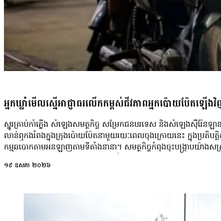
ស្ទើរតែជាប់គាំង ដោយសារផ្លូវស្ងាត់ និងគ្មានភ្ញៀវទេសចរ។ លោក និយាយថា
ភ្ញៀវមកដើរលេង លក់ដាច់ខ្លះទៅ។ […] ឥឡូវភ្ញៀវទេចរអត់មាន លក់មិនដាច់»
សេដ្ឋកិច្ច លោក ស៊ុយឃាង ថា ប្រជាពលរដ្ឋក្នុងតំបន់នេះ នៅតែរស់ក្នុងភាពភ័
ដោយសារតែងមានពាក្យចចាមអារ៉ាមអំពីការប៉ះទង្គិចជាថ្មី។ លោក បន្តថា៖ 
ត្រៀមបង្វិចជាប់។ តែពួកខ្ញុំគ្មានជម្រើសអីក្រៅពីបន្តរកស៊ីធម្មតាទេ»។ ទន្ទឹមនឹងន
សុខហេង ដែលប្រកបរបរលក់ភេសជ្ជៈនៅរង្វង់មូលស្រអែមម្នាក់ទៀត អះអាងថ
លក់ដូររបស់អ្នកស្រីចាប់ផ្តើមប្រសើរឡើងវិញនៅអំឡុងខែមេសា។ ទោះជាយ៉ាង
បញ្ហាព្រំដែននៅតែប៉ះពាល់ដល់អារម្មណ៍ និងការរស់នៅប្រចាំថ្ងៃ។ អ្នកស្រី ន
ពាល់បើយើងរវល់តែគិតបញ្ហាព្រំដែនពេក អារម្មណ៍របស់យើងវានៅអត់មូល 
អ្នកឃ្លាំមើលស្នើអាជ្ញាធរលើកកម្ពស់ជីវភាពអ្នកប៉ោយប៉ែតឡើងវិ
ពិបាកបែងចែកគិតរឿងប្រទេសជាតិផង ហើយលក់ដូរគិតច្រើនអីក៏វាអារម្មណ៍អត
ស្រី ក៏បានលើកឡើងថា សម្រាប់ប្រជាពលរដ្ឋនៅតំបន់ស្រអែម ក្តីសង្ឃឹមដ៏ធំបំផ
ស្នូរគ្រាប់កាំភ្លើង សំឡេងសមត្ថកិច្ច សម្រែកជនបរទេស និងសំឡេងស៊ឺរ៉ែនឡា
ការវិលត្រលប់នៃសន្តិភាពពេញលេញ និងការបើកឱ្យភ្ញៀវទេសចរចូលទស្សនាប្
លាន់ឮកងរំពងក្នុងក្រុងប៉ោយប៉ែតនាមួយរយៈពេលចុងក្រោយនេះ ក្នុងប្រតិបត្តិការប
ដើម្បីឱ្យសេដ្ឋកិច្ចមូលដ្ឋានមានជីវិតសាជាថ្មី។ អ្នកស្រីអាជីវករលក់ភេសជ្ជៈរូបន
កម្មឆបោកតាមអនឡាញតាមទីតាំងនានា។ សមត្ថកិច្ចកំពុងចុះបង្រ្កាបយ៉ាងសស្
«ចង់ឱ្យស្រុកយើងសន្តិភាពវិញ អត់មានបញ្ហាអីកើតឡើង កុំឱ្យមានផលប៉ះពាល់
ហើយការណ៍នេះបានទទួលការសាទរ​ពីសំណាក់បណ្ដាជនខ្មែរដែលស្អប់ឧក្រិដ្ឋ
លក់ដូរ អ្នកធ្វើការវាខាតបង់ទាំងអស់ សិស្សសាលាក៏ខកខានរៀន។ ចង់ឱ្យ
១៩ ឧសភា ២០២៦
ប៉ុន្តែនៅជ្រុងម្ខាងទៀត គេក៏អាចស្តាប់ឮសំឡេងត្អូញត្អែរពីពលរដ្ឋមួយចំនួនកំពុង
សន្តិភាព១០០ភាគរយពេញលេញ»។ អគ្គនាយកនៃអាជ្ញាធរជាតិព្រះវិហារលោក គង
បញ្ហាជីវភាពនៅក្នុងតំបន់នោះ ក្រោយការចាកចេញរបស់ជនបរទេសចម្រុះជាត
មានប្រសាសន៍ថា ការទង្គិចគ្នាទាំងពីរលើកក្នុងឆ្នាំ២០២៥ បង្កការខូចខាតធ្ងន់
ធ្វើការក្នុងជំរុំបោកប្រាស់ ខ្លះទៀតជាជាបុគ្គលិកកាស៊ីណូអនឡាញ។ យ៉ាងណាក្ដ
ព្រះវិហារដែលអាជ្ញាធរត្រូវការពេលវេលាជួសជុល និងបោសសម្អាតយុទ្ធភណ្ឌមិ
បញ្ហាសង្គមគាំទ្រវិធានការរបស់អាជ្ញាធរ ប៉ុន្តែពួកគេរំលឹកឱ្យអាជ្ញាធររដ្ឋាភិបាល
អាចចំណាយពេលចន្លោះ​ពី៦ខែ ដល់១ឆ្នាំ។ លោក បន្ថែមទៀតថា បច្ចុប្បន្ននៅជុំ
ឆាប់បោសសម្អាតឧក្រិដ្ឋកម្មអនឡាញរួចរាល់ជាស្ថាពរ ន្អាលស្ដារសេដ្ឋកិច្ចទ
ប្រាសាទព្រះវិហារមានគ្រាប់មិនទាន់ផ្ទុះជាច្រើន ដែលសូម្បីកងកម្លាំងឈរជើងន