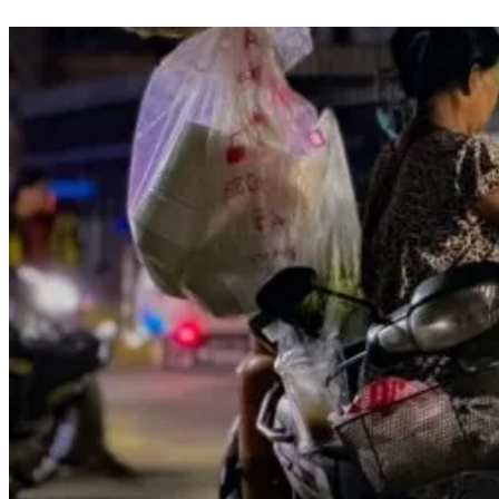
រៀបរាប់ថា មុនពេលមានការផ្ទុះអាវុធ ហាងរបស់អ្នកស្រីអាចរកចំណូលបាន
ប្រមាណ៥០ម៉ឺនរៀលក្នុងមួយថ្ងៃ ពីការលក់ម្ហូបអាហារជូនប្រជាពលរដ្ឋ និងភ្ញៀវ
បច្ចុប្បន្ន ចំណូលបានធ្លាក់ចុះមកនៅត្រឹមប្រមាណ២០ម៉ឺនរៀលប៉ុណ្ណោះ។ អ្នកស្
ថ្លែងថា៖ «វាស្ងាត់បាត់ភ្ញៀវសឹង៥០ភាគរយហើយ មួយថ្ងៃធ្លាប់លក់បាយប
តែឥឡូវលក់មិនដល់២០ម៉ឺនផង។ អតិថិជនរត់អស់ ព្រោះអ្នកភៀសសឹកនៅមិនទ
មកវិញ ហើយអ្នកក្រៅ ឬទាហាន ក៏យូរៗទើបចុះម្តង»។ ស្ថានភាពនេះ បានឆ្លុះ
ពាល់រយៈពេលវែងនៃជម្លោះប្រដាប់អាវុធ ទៅលើសកម្មភាពសេដ្ឋកិច្ច និងជីវភ
ជាប់ព្រំដែន។អាជីវកម្មតូចៗដែលពឹងផ្អែកលើភ្ញៀវទេសចរ និងចរាចរណ៍នៅតំបន
ព្រះវិហារ កំពុងជួបការធ្លាក់ចុះយ៉ាងខ្លាំង។ សង្គ្រាមវាយប្រហារឈ្លានពាន
លើកម្ពុជា បានបង្កឱ្យមានជនភៀសសឹកកម្ពុជាជាង៦០ម៉ឺននាក់ និងគិតត្រឹមថ
ជនភៀសសឹកកម្ពុជាជាង៣ម៉ឺននាក់នៅមិនទាន់អាចវិលត្រលប់ទៅកាន់ផ្ទះសម
ឡើយដោយសារតែការរារាំងរបស់យោធាថៃ។ នេះបើតាមរបាយការណ៍របស់ក្រ
កម្ពុជា។ ក្រសួងមហាផ្ទៃ ឱ្យដឹងទៀតថា ក្នុងភូមិសាស្រ្តខេត្តព្រះវិហារ សាលា
មន្ទីរពេទ្យចំនួន២ នៅតែបន្តផ្អាកសកម្មភាពនៅឡើយ។ អាជីវករ អ្នកស្រី សុភី 
គ្រួសាររបស់អ្នកស្រីពឹងផ្អែកស្ទើរទាំងស្រុងលើការលក់ដូរ ហើយអវត្តមានភ្ញៀវ
ស្ថានភាពរស់នៅកាន់តែលំបាក។ អ្នកស្រី និយាយថា៖ «ភ្ញៀវទេសចរចេញចូល
ដាច់ហើយយើងរាល់ថ្ងៃជីវភាពសង្ឃឹមលក់ដូរហ្នឹង ហើយបើអត់ [ភ្ញៀវទេសចរ]
សង្ឃឹមអីទេ»។ នៅក្បែរនោះដែរ លោក កៀក ស៊ុយឃាង អាយុ៥០ឆ្នាំ អាជីវករល
ចាប់ហួយ រៀបរាប់ថា បន្ទាប់ពីវិលត្រលប់មកផ្ទះវិញក្រោយបទឈប់បាញ់ កា