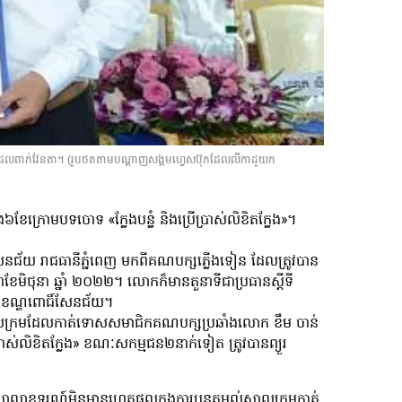
យដែលពាក់វែនតា។ (រូបថតតាមបណ្ដាញសង្គមហ្វេសប៊ុកដែលលីកាដូយក
និង៦ខែក្រោមបទចោទ «ក្លែងបន្លំ និងប្រើប្រាស់លិខិតក្លែង»។
សែនជ័យ រាជធានីភ្នំពេញ មកពីគណបក្សភ្លើងទៀន ដែលត្រូវបាន
 នាខែមិថុនា ឆ្នាំ ២០២២។ លោកក៏មានតួនាទីជាប្រធានស្តីទី
ត្តិខណ្ឌពោធិ៍សែនជ័យ។
ល់សាលក្រមដែលកាត់ទោសសមាជិកគណបក្សប្រឆាំងលោក ខឹម ចាន់
ប្រាស់លិខិតក្លែង» ខណៈសកម្មជន២នាក់ទៀត ត្រូវបានព្យួរ
ាលាឧទ្ធរណ៍មិនមានហេតុផលក្នុងការបន្តតម្កល់សាលក្រមកាត់