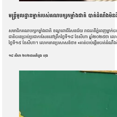
មន្ត្រីមូលដ្ឋានម្នាក់របស់គណបក្សកម្លាំងជាតិ បាត់ដំណឹងមិ
សមាជិកគណបក្សកម្លាំងជាតិ ខណ្ឌពោធិ៍សែនជ័យ រាជធានីភ្នំពេញម្នា
ជាតិបានប្រាប់ប្រជាកាសែតនៅព្រឹកថ្ងៃទី១៨ ខែសីហា ឆ្នាំ២០២៥ថា លោក
ថ្ងៃទី១៥ ខែសីហា។ លោកមានប្រសាសន៍ថា៖ «គាត់ចាប់ផ្តើមបាត់ដំណឹងព
លោករ៉ាវុទ្ធ បានទៅធ្វើការធម្មតានៅល្ងាចថ្ងៃទី១៥ ខែសីហា នៅឯសាលា
គាត់ នៅល្ងាចថ្ងៃសុក្រ គាត់ចូលកន្លែងធ្វើការធម្មតា។ ដល់ពេលគាត់ចេញពីកន
១៨ សីហា ២០២៥
សេរីហ្វុង ហុង
ចូល ហើយនិងតេតាមតេឡេក្រាមក៏អត់ចូល ហើយតាំងពីព្រឹកថ្ងៃសៅរ៍ហ្នឹងបាត
មិនដឹងដំណឹងថាគាត់នៅទីណា ហើយព័ត៌មានទាំងអស់អំពីសុវត្ថិភាព
ប្រជាកាសែតមិនអាចសុំការអធិប្បាយពីលោក សំ វិច្ឆិកា អ្នកនាំពាក្យស
អង្គការលីកាដូលោក អំ សំអាត មានប្រសាសន៍ថា អាជ្ញាធរពាក់ព័ន្ធគួរស្រា
និងជៀសវាងការភាន់ច្រឡំនាមួយទៅនឹងករណីនយោបាយ។ លោកថា៖ «ក្រោយពីទទួ
និងបំបាត់នូវបន្ទិលសង្ស័យផ្សេងៗ ជាពិសេសកុំឱ្យមានការចោទប្រកាន់