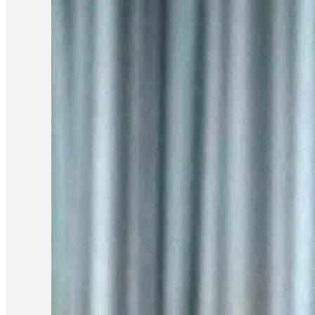
ដែលលើកមុនចប់ហើយបែរជាហៅគាត់គាត់រឿងអីផ្សេងទៀត ខ្ញុំអត់ដឹងថាគាត់មានរឿងអ
សុខបូរ៉ានី ដែលមានវ័យ៤៩ឆ្នាំ ស្នើសុំឱ្យដោះលែងស្វាមីគាត់លោក ថាច់ ស
របស់គាត់ខ្ញុំបារម្ភខ្លាំងណាស់ និយាយរួមខ្ញុំបារម្ភគ្រប់ម៉ោង គ្រប់ពេ
ទៅ គាត់មានជំងឺបេះដូង ហើយគាត់រាល់ថ្ងៃហ្នឹងគាត់ធ្វើដើម្បីជាតិទេ»
ទេ តែបើតាមលោកលឺក្រៅផ្លូវការទំនងជាទាក់ទងនឹងការដែលលោក ថាច់ សេដ្ឋ
ក្រៅផ្លូវការប្រហែលជាទាក់ទិនទៅរឿងការនិយាយរបស់គាត់នៅប្រទេសកូរ៉េ បណ
នយោបាយដែលកំពុងជាប់ទោស ដែលរួមទាំងលោក ថាច់ សេដ្ឋា។ លោកបន្ថែមថ
កសាងជាតិ ពីព្រោះមានតែការរួបរួមគ្នាទេ ការរួបរួមគ្នាគឺស្នើសុំ
រដ្ឋាភិបាលដើម្បីជួយរកវិធីទប់ស្កាត់ ជួយដោះស្រាយលើបញ្ហាជាតិ ប្រឆ
ចំពោះការកោះហៅនេះ៕