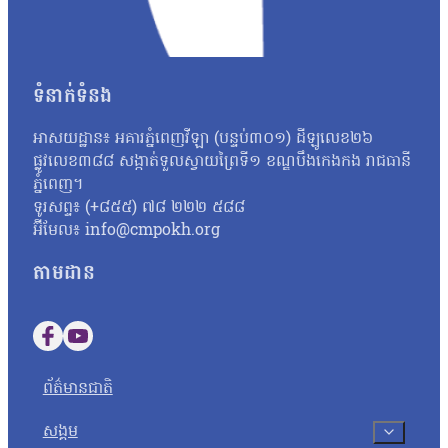
ទំនាក់ទំនង
អាសយដ្ឋាន៖ អគារភ្នំពេញវីឡា (បន្ទប់៣០១) ដីឡូលេខ២៦
ផ្លូវលេខ៣៨៨ សង្កាត់ទួលស្វាយព្រៃទី១ ខណ្ឌបឹងកេងកង រាជធានី
ភ្នំពេញ។
ទូរសព្ទ៖ (+៨៥៥) ៧៨ ២២២ ៥៨៨
អ៊ីមែល៖ info@cmpokh.org
តាមដាន
Follow us on Facebook
Follow us on YouTube
ព័ត៌មានជាតិ
សង្គម