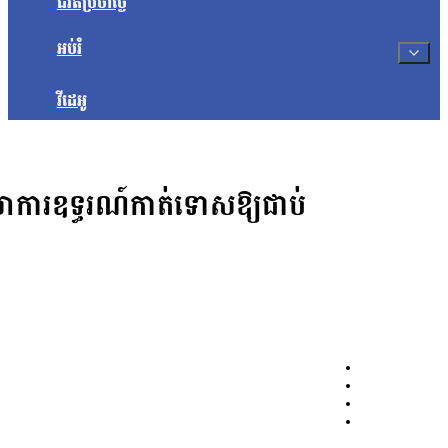
ជីវិតប្រចាំថ្ងៃ
អប់រំ
វីដេអូ
វតុលាការឧទ្ធរណ៍កាត់ទោសឱ្យជាប់