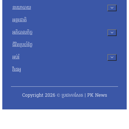
នយោបាយ
អន្តរជាតិ
អភិបាលកិច្ច
ជីវិតប្រចាំថ្ងៃ
អប់រំ
វីដេអូ
Copyright 2026 © ប្រជាកាសែត | PK News