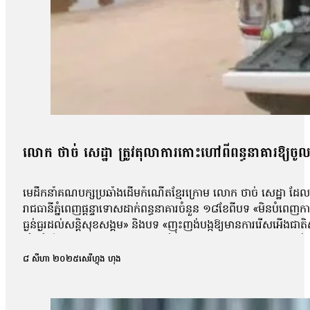
លោក ថាច់ សេដ្ឋា ត្រូវតុលាការកោះហៅពីពន្ធនាគារឱ្យចូលបំភ
មេដឹកនាំគណបក្សប្រឆាំងដើមកំណើតខ្មែរក្រោម លោក ថាច់ សេដ្ឋា ដែ
រាជធានីភ្នំពេញផ្តន្ទាទោសដាក់ពន្ធនាគារចំនួន ១៨ខែពីបទ «មិនបំពេញ
ធ្ងន់ធ្ងរដល់សន្តិសុខសង្គម» និងបទ «ញុះញង់បង្កឱ្យមានការរើសអើងជា
សំណុំរឿងថ្មីមួយ ដោយទាន់មានអ្នកដឹងថា លោកត្រូវបានចោទថាពាក់ព័ន្
ដើម្បីធ្វើជាមេធាវីការពារក្ដីឱ្យលោក សេដ្ឋា។ លោកមេធាវីថាលោកមិនទាន់ដឹ
៨ សីហា ២០២៥
សេរីហ្វុង ហុង
ក្នុងសំណុំរឿងគាត់នេះទេ ហើយថ្ងៃហ្នឹងគឺមិនមែនរឿងសវនាការទេ គឺជា
បំភ្លឺរបស់គាត់ហ្នឹងគឺគាត់បានសុំលើកពេលដោយសារគាត់រង់ចាំមានមេធាវីអម»
មិនដឹងថា តុលាការ កោះហៅស្វាមីអ្នកស្រីចូលបំភ្លឺពីរឿងក្ដីអ្វីឡើយ ដោយសារ