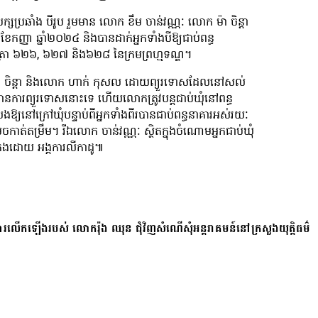
្សប្រឆាំង បីរូប រួមមាន លោក ខឹម ចាន់វណ្ណៈ លោក ម៉ា ចិន្តា
ញ្ញា ឆ្នាំ២០២៤ និងបានដាក់អ្នកទាំងបីឱ្យជាប់ពន្ធ
មមាត្រា ៦២៦, ៦២៧ និង៦២៨ នៃក្រមព្រហ្មទណ្ឌ។
 ម៉ា ចិន្តា និងលោក ហាក់ កុសល ដោយព្យួរទោសដែលនៅសល់
បានការព្យួរទោសនោះទេ ហើយលោកត្រូវបន្តជាប់ឃុំនៅពន្ធ
នៅក្រៅឃុំបន្ទាប់ពីអ្នកទាំងពីរបានជាប់ពន្ធនាគារអស់រយៈ
់តម្រឹម។ រីឯលោក ចាន់វណ្ណៈ ស្ថិតក្នុងចំណោមអ្នកជាប់ឃុំ
ក្រងដោយ អង្គការលីកាដូ៕
ការលើកឡើងរបស់ លោករ៉ុង ឈុន ជុំវិញសំណើសុំអន្តរាគមន៍នៅក្រសួងយុត្តិធម៌