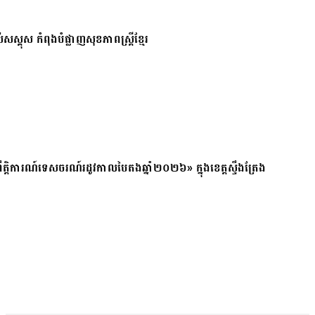
សស្គុស កំពុងបំផ្លាញសុខភាពស្ត្រីខ្មែរ
ត្តិការណ៍ទេសចរណ៍រដូវកាលបៃតងឆ្នាំ២០២៦» ក្នុងខេត្តស្ទឹងត្រែង