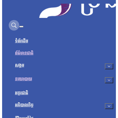
Search on this site
ទំព័រដើម
ព័ត៌មានជាតិ
សង្គម
នយោបាយ
អន្តរជាតិ
អភិបាលកិច្ច