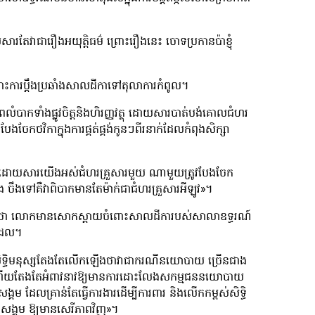
រតែវាជារឿងអយុត្តិធម៌ ព្រោះរឿងនេះ ចោទប្រកានប៉ាខ្ញុំ
ពោះការប្ដឹងប្រឆាំងសាលដីកាទៅតុលាការកំពូល។
ំបាកទាំងផ្លូវចិត្តនិងហិរញ្ញវត្ថុ ដោយសារបាត់បង់គោលជំហរ
ចែកថវិកាក្នុងការផ្គត់ផ្គង់កូនៗពីរនាក់ដែលកំពុងសិក្សា
 ដោយសារយើងអស់ជំហរគ្រួសារមួយ ណាមួយត្រូវបែងចែក
ផង ចឹងទៅគឺវាពិបាកមានតែម៉ាក់ជាជំហរគ្រួសារអីឡូវ»។
ាសន៍ថា លោកមានសោកស្ដាយចំពោះសាលដីការបស់សាលាឧទ្ធរណ៍
ដែល។
ក្សាសិទ្ធិមនុស្សតែងតែលើកឡើងថាវាជាករណីនយោបាយ ច្រើនជាង
ចុះ។ ហើយតែងតែអំពាវនាវឱ្យមានការដោះលែងសកម្មជននយោបាយ
ម ដែលគ្រាន់តែធ្វើការងារដើម្បីការពារ និងលើកកម្ពស់សិទ្ធិ
្បីសង្គម ឱ្យមានសេរីភាពវិញ»។