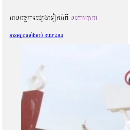
អានអត្ថបទផ្សេងទៀតអំពី
នយោបាយ
អានអត្ថបទទាំងអស់ នយោបាយ