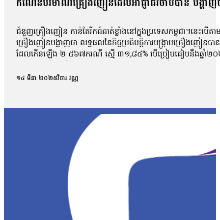
កំណើនបរមាណគ្រឿងញៀនដែលអាជ្ញាធរចាប់បាន បង្ហាញថា
ជំនួញគ្រឿងញៀន កាន់តែរីកធំធាត់ខ្លាំងនៅក្នុងប្រទេសកម្ពុជា។នេះបើតា
គ្រឿងញៀនបង្ហាញថា លទ្ធផលនៃកិច្ចប្រតិបត្តិការបង្រ្កាបគ្រឿងញ
ដែលកើនឡើង ២ ៥៦៧ករណី ស្មើ ៣១,៨៤% បើប្រៀបធៀបនឹងឆ្នាំ២០
បរិមាណគ្រឿងញៀនដែលអាជ្ញាធរបានបង្ក្រាបកាលពីឆ្នាំ២០២៣។ អគ្គលេខា
ត្រីកោណមាស។ អាជ្ញាធរបញ្ជាក់ថា គ្រឿងញៀន ដែលចាប់រឹបអូសរួមមាន មេតំ
១៤ មីនា ២០២៥
វិចារ វណ្ណ
និងអ៊ិចស្តាស៊ីមួយចំនួនមានប្រភពពីតំបន់អឺរ៉ុប។ ឧបនាយករដ្ឋមន្ត្រី ស
ស្អុយចោលតែម្ដង»។ លោក ស សុខាមានប្រសាសន៍ថា៖«បញ្ហាគ្រឿងញៀននៅកម្ពុជ
ឱ្យដកខ្លួនចេញជាបន្ទាន់។ ចំពោះមន្ត្រីមានសមត្ថកិច្ចទាំងអស់ចាំបាច់ត្រ