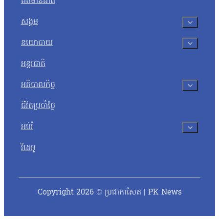
ព័ត៌មានជាតិ
សង្គម
នយោបាយ
អន្តរជាតិ
អភិបាលកិច្ច
ជីវិតប្រចាំថ្ងៃ
អប់រំ
វីដេអូ
Copyright 2026 © ប្រជាកាសែត | PK News