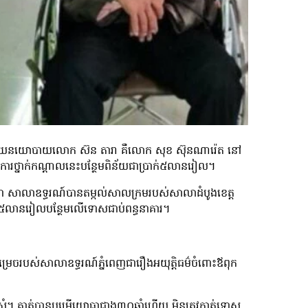
ប្បាយនយោបាយលោក ស៊ន តារា គឺលោក សុខ ស៊ុនណារ៉េត នៅ
ាការថ្នាក់កណ្ដាលនេះបន្ថែមពិន័យជាប្រាក់៥លានរៀល។
តថា សាលាឧទ្ធរណ៍បានតម្កល់សាលក្រមរបស់សាលាដំបូងខេត្ត
ក់៥លានរៀលបន្ថែមលើទោសជាប់ពន្ធនាគារ។
រេចរបស់សាលាឧទ្ធរណ៍ភ្នំពេញជារឿងអយុត្តិធម៌ចំពោះឪពុក
អាតស្អំ។ គាត់បានបម្រើយោធាជាង៣០ឆ្នាំហើយ មិនត្រូវកាត់ទោស