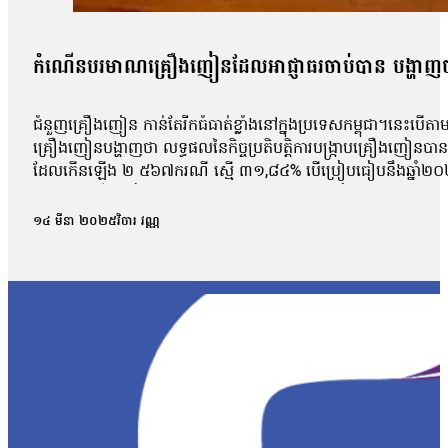
កំណើនបរមាណគ្រឿងញៀនដែលអាជ្ញាធរចាប់បាន បង្ហាញថា
ជំនួញគ្រឿងញៀន កាន់តែរីកធំធាត់ខ្លាំងនៅក្នុងប្រទេសកម្ពុជា។នេះបើតា
គ្រឿងញៀនបង្ហាញថា លទ្ធផលនៃកិច្ចប្រតិបត្តិការបង្រ្កាបគ្រឿងញ
ដែលកើនឡើង ២ ៥៦៧ករណី ស្មើ ៣១,៨៤% បើប្រៀបធៀបនឹងឆ្នាំ២០
បរិមាណគ្រឿងញៀនដែលអាជ្ញាធរបានបង្ក្រាបកាលពីឆ្នាំ២០២៣។ អគ្គលេខា
ត្រីកោណមាស។ អាជ្ញាធរបញ្ជាក់ថា គ្រឿងញៀន ដែលចាប់រឹបអូសរួមមាន មេតំ
១៤ មីនា ២០២៥
វិចារ វណ្ណ
និងអ៊ិចស្តាស៊ីមួយចំនួនមានប្រភពពីតំបន់អឺរ៉ុប។ ឧបនាយករដ្ឋមន្ត្រី ស
ស្អុយចោលតែម្ដង»។ លោក ស សុខាមានប្រសាសន៍ថា៖«បញ្ហាគ្រឿងញៀននៅកម្ពុជ
ឱ្យដកខ្លួនចេញជាបន្ទាន់។ ចំពោះមន្ត្រីមានសមត្ថកិច្ចទាំងអស់ចាំបាច់ត្រ