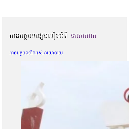
អានអត្ថបទផ្សេងទៀតអំពី
នយោបាយ
អានអត្ថបទទាំងអស់ នយោបាយ