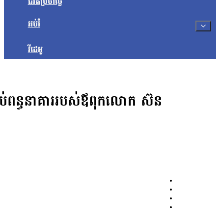
ជីវិតប្រចាំថ្ងៃ
អប់រំ
វីដេអូ
់ពន្ធនាគាររបស់ឪពុកលោក ស៊ន