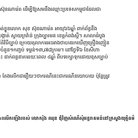
ក ស៊ុនណារ៉េត ដើម្បីឱ្យសមនឹងឈ្មោះប្រទេសកម្ពុជាដែលជា
ឃាត់ខ្លួនលោក សុខ ស៊ុនណារ៉េត អាយុ៦៦ឆ្នាំ ពាក់ព័ន្ធនឹង
ត់ ស្វាយក្រវ៉ាន់ ក្រុងច្បារមន ខេត្តកំពង់ស្ពឺ។ សាលាដំបូង
តាមនីតិវិធីច្បាប់ ក្រោយតុលាការអះអាងថាបានរកឃើញគ្រឿងញៀន
ស់ចំនួន១កញ្ចប់ ទម្ងន់១៣,៧៨ក្រាម។ នៅថ្ងៃទី៦ ខែសីហា
នេះ ដាក់ពន្ធនាគាររយៈពេល ៤ឆ្នាំ ពីបទរក្សាទុកដោយខុសច្បាប់
រា តែងលើកជារឿយៗថាករណីនេះជាករណីនយោបាយ ប៉ុន្តែត្រូវ
ការលើកឡើងរបស់ លោករ៉ុង ឈុន ជុំវិញសំណើសុំអន្តរាគមន៍នៅក្រសួងយុត្តិធម៌