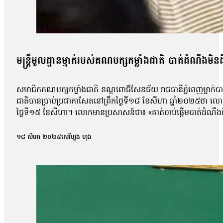
មន្ត្រីមូលដ្ឋានម្នាក់របស់គណបក្សកម្លាំងជាតិ បាត់ដំណឹងមិ
សមាជិកគណបក្សកម្លាំងជាតិ ខណ្ឌពោធិ៍សែនជ័យ រាជធានីភ្នំពេញម្នា
ជាតិបានប្រាប់ប្រជាកាសែតនៅព្រឹកថ្ងៃទី១៨ ខែសីហា ឆ្នាំ២០២៥ថា លោក
ថ្ងៃទី១៥ ខែសីហា។ លោកមានប្រសាសន៍ថា៖ «គាត់ចាប់ផ្តើមបាត់ដំណឹងព
លោករ៉ាវុទ្ធ បានទៅធ្វើការធម្មតានៅល្ងាចថ្ងៃទី១៥ ខែសីហា នៅឯសាលា
គាត់ នៅល្ងាចថ្ងៃសុក្រ គាត់ចូលកន្លែងធ្វើការធម្មតា។ ដល់ពេលគាត់ចេញពីកន
១៨ សីហា ២០២៥
សេរីហ្វុង ហុង
ចូល ហើយនិងតេតាមតេឡេក្រាមក៏អត់ចូល ហើយតាំងពីព្រឹកថ្ងៃសៅរ៍ហ្នឹងបាត
មិនដឹងដំណឹងថាគាត់នៅទីណា ហើយព័ត៌មានទាំងអស់អំពីសុវត្ថិភាព
ប្រជាកាសែតមិនអាចសុំការអធិប្បាយពីលោក សំ វិច្ឆិកា អ្នកនាំពាក្យស
អង្គការលីកាដូលោក អំ សំអាត មានប្រសាសន៍ថា អាជ្ញាធរពាក់ព័ន្ធគួរស្រា
និងជៀសវាងការភាន់ច្រឡំនាមួយទៅនឹងករណីនយោបាយ។ លោកថា៖ «ក្រោយពីទទួ
និងបំបាត់នូវបន្ទិលសង្ស័យផ្សេងៗ ជាពិសេសកុំឱ្យមានការចោទប្រកាន់