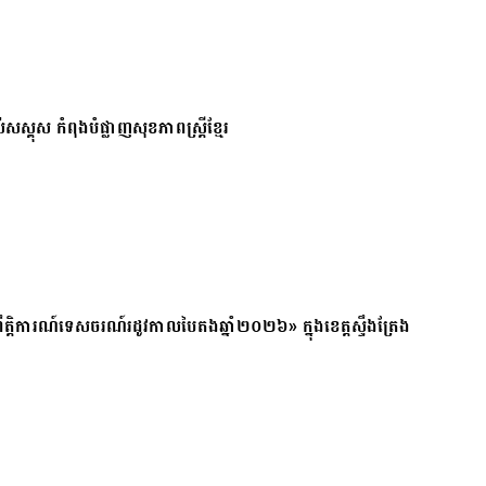
សស្គុស កំពុងបំផ្លាញសុខភាពស្ត្រីខ្មែរ
ត្តិការណ៍ទេសចរណ៍រដូវកាលបៃតងឆ្នាំ២០២៦» ក្នុងខេត្តស្ទឹងត្រែង