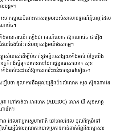
ពូលបន្ត»។
ាត សោកស្ដាយចំពោះការសម្រេចរបស់សាលាឧទ្ធរណ៍ភ្នំពេញដែល
នណារ៉េត។
រមទាំងមានការលើកឡើងថា ករណីលោក ស៊ុនណារ៉េត ជារឿង
គលដែលតែងតែរិះគន់បញ្ហាសង្គមយ៉ាងសកម្ម។
់លាស់ដើម្បីបំបាត់នូវមន្ទិលសង្ស័យទាំងអស់ ប៉ុន្តែយើង
្តកំពង់ស្ពឺទុកជាបានការដែលផ្ដន្ទាទោសលោក សុខ
ហាទាំងអស់នេះវានាំឱ្យមានការរិះគន់ជាបន្តទៅទៀត»។
ឹមថា តុលាការនឹងផ្ដល់យុត្តិធម៌ដល់លោក សុខ ស៊ុនណារ៉េត
៍នៅកម្ពុជា ហៅកាត់ថា អាដហុក (ADHOC) លោក យី សុខសាន្ត
ណារ៉េត។
ាន ដែលជាអ្នកស្នេហាជាតិ នៅពេលដែល ចូលនិវត្តន៍ទៅ
[…]ហើយអ្វីដែលតុលាការចោទប្រកាន់គាត់ពាក់ព័ន្ធនឹងរក្សាសារ