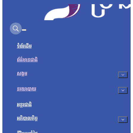
Search on this site
ទំព័រដើម
ព័ត៌មានជាតិ
សង្គម
នយោបាយ
អន្តរជាតិ
អភិបាលកិច្ច