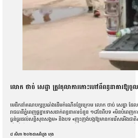
លោក ថាច់ សេដ្ឋា ត្រូវតុលាការកោះហៅពីពន្ធនាគារឱ្យចូលបំភ
មេដឹកនាំគណបក្សប្រឆាំងដើមកំណើតខ្មែរក្រោម លោក ថាច់ សេដ្ឋា ដែ
រាជធានីភ្នំពេញផ្តន្ទាទោសដាក់ពន្ធនាគារចំនួន ១៨ខែពីបទ «មិនបំពេញ
ធ្ងន់ធ្ងរដល់សន្តិសុខសង្គម» និងបទ «ញុះញង់បង្កឱ្យមានការរើសអើងជា
សំណុំរឿងថ្មីមួយ ដោយទាន់មានអ្នកដឹងថា លោកត្រូវបានចោទថាពាក់ព័ន្
ដើម្បីធ្វើជាមេធាវីការពារក្ដីឱ្យលោក សេដ្ឋា។ លោកមេធាវីថាលោកមិនទាន់ដឹ
៨ សីហា ២០២៥
សេរីហ្វុង ហុង