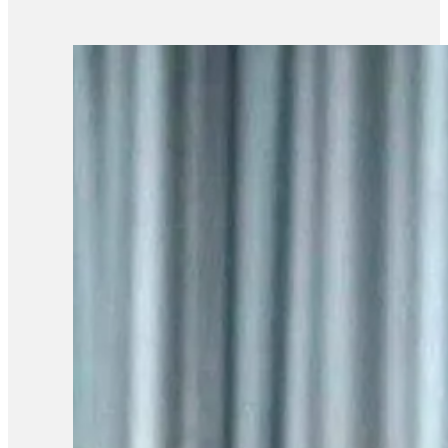
ក្នុងសំណុំរឿងគាត់នេះទេ ហើយថ្ងៃហ្នឹងគឺមិនមែនរឿងសវនាការទេ គឺជា
បំភ្លឺរបស់គាត់ហ្នឹងគឺគាត់បានសុំលើកពេលដោយសារគាត់រង់ចាំមានមេធាវីអម»
មិនដឹងថា តុលាការ កោះហៅស្វាមីអ្នកស្រីចូលបំភ្លឺពីរឿងក្ដីអ្វីឡើយ ដោយសារ
ដែលលើកមុនចប់ហើយបែរជាហៅគាត់គាត់រឿងអីផ្សេងទៀត ខ្ញុំអត់ដឹងថាគាត់មានរឿងអ
សុខបូរ៉ានី ដែលមានវ័យ៤៩ឆ្នាំ ស្នើសុំឱ្យដោះលែងស្វាមីគាត់លោក ថាច់ ស
របស់គាត់ខ្ញុំបារម្ភខ្លាំងណាស់ និយាយរួមខ្ញុំបារម្ភគ្រប់ម៉ោង គ្រប់ពេ
ទៅ គាត់មានជំងឺបេះដូង ហើយគាត់រាល់ថ្ងៃហ្នឹងគាត់ធ្វើដើម្បីជាតិទេ»
ទេ តែបើតាមលោកលឺក្រៅផ្លូវការទំនងជាទាក់ទងនឹងការដែលលោក ថាច់ សេដ្ឋ
ក្រៅផ្លូវការប្រហែលជាទាក់ទិនទៅរឿងការនិយាយរបស់គាត់នៅប្រទេសកូរ៉េ បណ
នយោបាយដែលកំពុងជាប់ទោស ដែលរួមទាំងលោក ថាច់ សេដ្ឋា។ លោកបន្ថែមថ
កសាងជាតិ ពីព្រោះមានតែការរួបរួមគ្នាទេ ការរួបរួមគ្នាគឺស្នើសុំ
រដ្ឋាភិបាលដើម្បីជួយរកវិធីទប់ស្កាត់ ជួយដោះស្រាយលើបញ្ហាជាតិ ប្រឆ
ចំពោះការកោះហៅនេះ៕