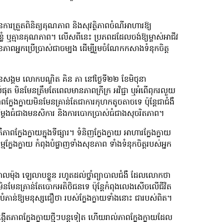
ើនការត្រួតពិនិត្យគុណភាព និងសុវត្ថិភាពចំណីអាហារឱ្យ
ងបន្លំ ឬគ្មានគុណភាព។ លើសពីនេះ ប្រភពដដែលចង់ឱ្យម្ចាស់អាជីវ
្នកប្រើប្រាស់ជាចម្បង ដើម្បីរួមចំណែកកសាងទំនុកចិត្ត
មដានសង្គម លោកបណ្ឌិត គិន ភា នៅថ្ងៃទី២២ ខែមិថុនា
ត មិនមែនត្រឹមតែពេលមានភាពក្រីក្រ អវិជ្ជា ឬអំពើពុករលួយ
ក្លែងក្លាយមិនមែនគ្រាន់តែជាការកុហកតូចតាចទេ ប៉ុន្តែជាជំងឺ
ារសម្តែងធំជាងមនសិការ និងការបោកប្រាស់ធំជាងសុចរិតភាព។
ាពក្លែងក្លាយក្នុងទីផ្សារ។ ទំនិញក្លែងក្លាយ អាហារក្លែងក្លាយ
្លែងក្លាយ កំពុងបំផ្លាញទាំងសុខភាព ទាំងទំនុកចិត្តរបស់អ្នក
ុង ឡេលាបខ្លួន រហូតដល់ថ្នាំព្យាបាលជំងឺ ដែលលោកថា
យ មិនមែនគ្រាន់តែបោកអតិថិជនទេ ប៉ុន្តែកំពុងលេងសើចលើជីវិត
ែលបំភាន់ឱ្យមនុស្សជឿថា របស់ក្លែងក្លាយទាំងនោះ ជារបស់ពិត។
បង្កើតភាពក្លែងក្លាយថ្មីៗបន្តទៀត ហើយរាល់ភាពក្លែងក្លាយដែល