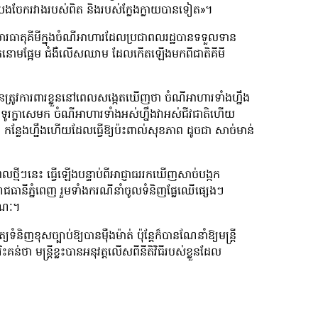
ចបែងចែករវាងរបស់ពិត និងរបស់ក្លែងក្លាយបានទៀត»។
 សារធាតុគីមីក្នុងចំណីអាហារដែលប្រជាពលរដ្ឋបានទទួលទាន
ជំងឺទឹកនោមផ្អែម ជំងឺលើសឈាម ដែលកើតឡើងមកពីជាតិគីមី
នត្រូវការ​ពារខ្លួននៅពេលសង្កេតឃើញថា ចំណីអាហារទាំងហ្នឹង
ូរក្លាសេមក ចំណីអាហារទាំងអស់ហ្នឹងវាអស់ជីវជាតិហើយ
លែងហ្នឹងហើយដែលធ្វើឱ្យប៉ះពាល់សុខភាព ដូចជា សាច់មាន់
ពេលថ្មីៗនេះ ធ្វើឡើងបន្ទាប់ពីអាជ្ញាធររកឃើញសាច់បង្កក
ៅ រាជធានីភ្នំពេញ រួមទាំងករណីនាំចូលទំនិញផ្លែឈើផ្សេងៗ
ារណៈ។
្យទំនិញខុសច្បាប់ឱ្យបានម៉ឺងម៉ាត់ ប៉ុន្តែក៏បានណែនាំឱ្យមន្រ្តី
ិះគន់ថា មន្រ្តីខ្លះបានអនុវត្តលើសពីនីតិវិធីរបស់ខ្លួនដែល