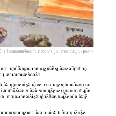
ំអតិថិជន និងរងពិន័យជាទឹកប្រាក់ចន្លោះ១០លានរៀល ទៅ២០លានរៀល។ រូបភាព៖
 បន្ទាប់​ពីអាជ្ញាធរបានចុះត្រួតពិនិត្យ និងរកឃើញជាបន្ត
ងជាប្រភេទអាហារផុតកំណត់។
ង និងបង្រ្កាបការក្លែងបន្លំ «ក.ប.ប.» នៃក្រសួងពាណិជ្ជកម្ម នៅ
 ដែលជាទីតាំងលក់ និងចែកចាយត្រីក្លាសេ ម្ហូបអាហារជាច្រើន
ា ហាងនេះបានលក់ក្លែងបន្លំអតិថិជនរវាងត្រីសាម៉ុន និងត្រី
ពម្ហូបអាហារតាមមាត្រា៣៨ ដែលបានចែងថា ចំពោះប្រតិបត្តិករ