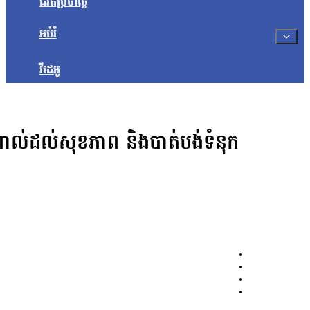
ជីវិតប្រចាំថ្ងៃ
អប់រំ
វីដេអូ
៉ះពាល់ដល់សុខភាព និងបាត់បង់ទំនុក