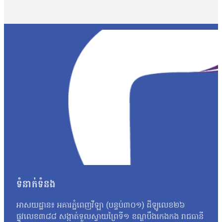
ដេកឈឺ ដេកមួយអាទិត្យអី ទាំងហូបទាំងថ្លៃគ្រែ ខ្ទង់៣០ម៉ឺនដែរ»។ អង្គុយ
ផ្ទៃពោះ។ ការកើនឡើងនៃការយល់ដឹងនេះ គឺដោយសារមានការចូលរួមពីអង្គការម
និងទទួលការថែទាំនៅមន្ទីរពេទ្យជាប្រចាំ។ អ្នកស្រី លៀវ ឡុង ដែលជាជនជ
មិនទាន់មានសេវាពេទ្យគ្រប់គ្រាន់នៅឡើយ។ ទោះជាយ៉ាងណា អ្នកស្រីថាស្ថ
ចំណែកស្រ្តីម្នាក់ទៀត គឺអ្នកស្រី ព្រំ សារ៉ា រស់នៅភូមិរំដេង ឃុំចម្ការល
បំប៉ននោះទេ។ អ្នកស្រីបន្តថា បច្ចុប្បន្នអ្នកស្រីមានជំងឺប្រចាំកាយ ដូ
៣២ គីឡូម៉ែត្រ និងត្រូវចំណាយពេលធ្វើដំណើរជាងមួយម៉ោង។មានអាយុ៤៥ឆ្ន
ការណែនាំអំពីការពន្យារកំណើតដែលសមស្របសម្រាប់សុខភាពរបស់អ្នកស្រី។ អ្ន
ទៅ៤ពាន់ទៅ៥ពាន់ ហើយខ្ញុំទៅយកថ្នាំមណ្ឌលសព្វថ្ងៃនឹងខ្ញុំទៅយកថ្នាំពន
សង្ឃឹមថា នឹងមានសេវាពេទ្យកាន់តែងាយស្រួល និងមានតម្លៃសមរម្យជាងនេ
អាស្រ័យទៅលើស្ថានភាពនៃជំងឺ។ រីឯ អ្នកស្រី លាង សុខា អាយុ ២៥ ឆ្នាំ រ
ក្នុងអំឡុងពេលមានផ្ទៃពោះ អ្នកស្រីបានផ្លាស់ទៅរស់នៅផ្ទះម្តាយបណ្ដោះ
ចំនួន ៤ ដង តាមការណាត់របស់គ្រូពេទ្យ។ អ្នកស្រីបានបង្ហាញការយល់ដឹង
សុខភាពតាមពេលវេលាដែលគ្រូពេទ្យបានណាត់។ បច្ចុប្បន្ន ទារករបស់អ្ន
ការធ្វើដំណើរផ្លូវឆ្ងាយ។ ដោយសារអ្នកស្រីមានការងារជាគ្រូបង្រៀននៅទីតាំង
និយាយថា៖«ខ្ញុំពិបាករឿងផ្លូវដោយសារតែខ្ញុំធ្វើការរាងឆ្ងាយអីទៅឡើង
ទំនាក់ទំនង
ឆ្ងាយផ្លូវរលាក់ ពេទ្យណែនាំដែរពេលនោះក៏ឈប់សម្រាក ហើយពេលពេទ្យណាត
មានកម្រិត ដោយសារថវិកាឃុំមានកំណត់ ដូច្នេះការអភិវឌ្ឍន៍ត្រូវអនុវត្
អាសយដ្ឋាន៖ អគារភ្នំពេញវីឡា (បន្ទប់៣០១) ដីឡូលេខ២៦
គីង្គក់ដូចសម្តេច ធ្វើម៉េចយើងមិនចេះតែលើកជប់អីណា ធ្វើតាមរយៈមានលទ
ផ្លូវលេខ៣៨៨ សង្កាត់ទួលស្វាយព្រៃទី១ ខណ្ឌបឹងកេងកង រាជធានី
ភាពចម្ការលើ…