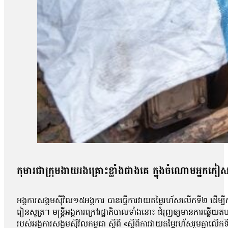
កុមារជាក្រុមងាយរងគ្រោះខ្លាំងជាងគេ ក្នុងចំណោមអ្នកភៀស
អង្គការសង្គមស៊ីវិល១៥អង្គការ បានធ្វើការវាយតម្លៃរហ័សលើកទី២ ដើម
រៀនសូត្រ។ មន្ត្រីអង្គការក្រៅរដ្ឋាភិបាលទាំងនោះ ជំរុញឲ្យមានការឆ្ល
របស់អង្គការសង្គមស៊ីវិលកម្ពុជា ស្តីពី «ស្តីពីការវាយតម្លៃរហ័សរួមគ្នាលើ