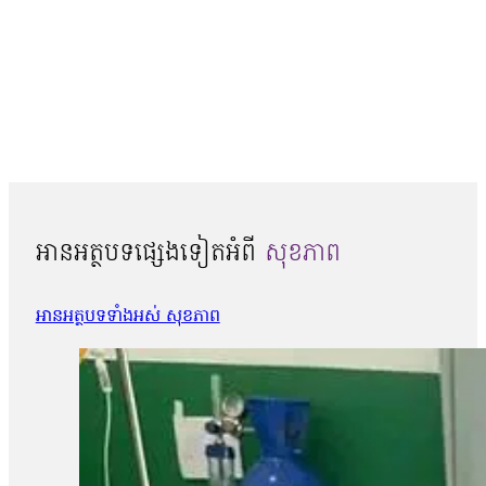
អានអត្ថបទផ្សេងទៀតអំពី
សុខភាព
អានអត្ថបទទាំងអស់ សុខភាព