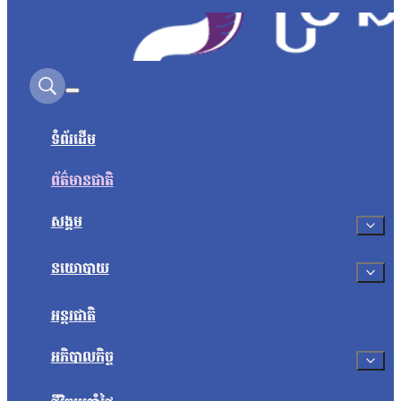
Search on this site
ទំព័រដើម
ព័ត៌មានជាតិ
សង្គម
នយោបាយ
អន្តរជាតិ
អភិបាលកិច្ច