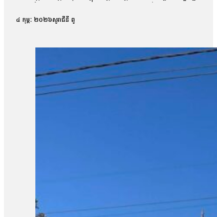
កុម្ភៈ ឆ្នាំ២០២៦នេះ។ នាយកប្រតិបត្តិ អង្គការសម្ព័ន្ធភាពការពារសិ
សុខភាព បរិស្ថាន វប្បធម៌ និងអធិបតេយ្យភាពកម្ពុជា ដើម្បីគាំទ្រដល់ក
៤ កុម្ភៈ ២០២៦
សូរាជីនី ពូ
ពិសេសមានការរំខានដល់ការសិក្សា ការចូលរៀនមិនទៀងទាត់ និងបញ្ហាសុវ
សាលារៀនមួយចំនួនត្រូវធ្វើដោយតង់សាលារៀនដូចនៅ ដូងប្រាសាទតាក្របីហ្នឹ
ខ្វះសាលារៀនបានសមរម្យពាក់ព័ន្ធនឹង អាកាសធាតុថាសុខភាពរបស់ពួកគា
ភាព និងបរិយាកាសសិក្សាមិនសមរម្យ ដោយសារកន្លែងស្នាក់នៅ និងទីតាំង
និងអារម្មណ៍អវិជ្ជមាន ដែលត្រូវការការគាំទ្របន្ទាន់។ លោកលើកឡើងថា ៖
សំណូមពររបស់សង្គមជាតិហើយគឺបង្កើតនូវសាលាបណ្ដោះអាសន្ន។ ប៉ុន្ដែយ
និងមានអាហារូបត្ថម្ភបន្ថែមនៅក្នុងពេលសិក្សា ការងារនេះគឺអាចសម្រេ
ឆ្លើយតបតាមតម្រូវការពួកគាត់ថាឥឡូវនេះគឺខ្ញុំគិតថាយើងអាច ជួយកុមា
ឡើងថា ស្ថានភាពតានតឹងនៅតំបន់ព្រំដែនបច្ចុប្បន្ននេះ បានធ្វើឲ្យ
មិនអាចការពារខ្លួន ឬរត់គេចបានលឿន ដូចកុមារធំៗ ទើបមាតាបិតាជ្រើស
អាតូចៗដែលម៉ែ ឪឌុបទៅបើមានបញ្ហាម៉ាប៉ែវ សាលានៅ៥០០ម៉ែត្រពីព្រំដ
ចុះ៣០ទៀត ៣០ទៀតនឹងម៉ែឪ គេអត់ឲ្យទៅរៀនទេព្រោះពួកវាតូចពេកខ្លា
ពង្រីកសាលាដែលមានសមត្ថភាពចាប់ពីថ្នាក់មត្តេយ្យសិក្សាមក ដើម្បីឲ្យកុម
ពេញសម្រាប់សាងសង់សាលាថ្មី។ ការវាយតម្លៃរបស់ អង្គការសង្គមស៊ីវិលត្
ឧត្តរមានជ័យ និងព្រះវិហារ ហើយបានរកឃើញបញ្ហាប៉ះពាល់ទាក់ទងនឹងសុ
ស្នាក់នៅមណ្ឌលសុវត្ថិភាព ត្រូវបានរាជរដ្ឋាភិបាលផ្តល់ការយកចិត្តទុកដា
សម្រាប់កុមារ ថ្នាក់រៀនបណ្តោះអាសន្ន និងកម្មវិធីអប់រំផ្លូវចិត្តសម្រាប់