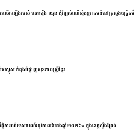
ការលើកឡើងរបស់ លោករ៉ុង ឈុន ជុំវិញសំណើសុំអន្តរាគមន៍នៅក្រសួងយុត្តិធម៌
សស្គុស កំពុងបំផ្លាញសុខភាពស្ត្រីខ្មែរ
ត្តិការណ៍ទេសចរណ៍រដូវកាលបៃតងឆ្នាំ២០២៦» ក្នុងខេត្តស្ទឹងត្រែង