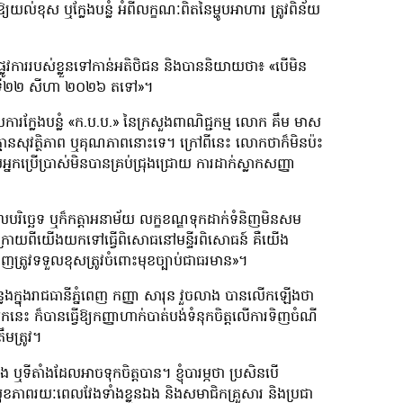
យយល់ខុស ឬក្លែងបន្លំ អំពីលក្ខណៈពិតនៃម្ហូបអាហារ ត្រូវពិន័យ
ការរបស់ខ្លួនទៅកាន់អតិថិជន និងបាននិយាយថា៖ «បើមិន
មថ្ងៃទី២២ សីហា ២០២៦ តទៅ»។
្កាបការក្លែងបន្លំ «ក.ប.ប.» នៃក្រសួងពាណិជ្ជកម្ម លោក គឹម មាស
គ្មានសុវត្ថិភាព ឬគុណភាពនោះទេ។ ក្រៅពីនេះ លោកថាក៏មិនប៉ះ
អ្នកប្រើប្រាស់មិនបានគ្រប់ជ្រុងជ្រោយ ការដាក់ស្លាកសញ្ញា
ច្ឆេទ ឬក៏កត្តាអនាម័យ លក្ខខណ្ឌទុកដាក់ទំនិញមិនសម
ក្រោយពីយើងយកទៅធ្វើពិសោធនៅមន្ទីរពិសោ​ធន៍ គឺយើង
ំនិញត្រូវទទួលខុសត្រូវចំពោះមុខច្បាប់ជាធរមាន»។
យកន្លែងក្នុងរាជធានីភ្នំពេញ កញ្ញា សារុន វួចលាង បានលើកឡើងថា
កនេះ ក៏បានធ្វើឱ្យកញ្ញាហាក់បាត់បង់ទំនុកចិត្តលើការទិញចំណី
មត្រូវ។
ង ឬទីតាំងដែលអាចទុកចិត្តបាន។ ខ្ញុំបារម្ភថា ប្រសិនបើ
ល់សុខភាពរយៈពេលវែងទាំងខ្លួនឯង និងសមាជិកគ្រួសារ និងប្រជា