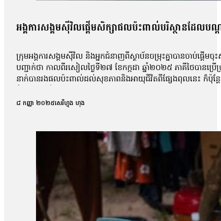
អង្គការសង្គមស៊ីវិលផ្ដើមសិក្សាផលប៉ះពាល់បរិស្ថានដែលបណ
ក្រុមអង្គការសង្គមស៊ីវិល និងអ្នកជំនាញពីស្ថាប័នចម្រុះគ្នាបានចាប់ផ្ដើ
បញ្ជាក់ថា កាលពីរសៀលថ្ងៃទី២៧ ខែកក្កដា ឆ្នាំ២០២៥ ភាគីថៃបានប្រើប្រាស
នាក់បានរងផលប៉ះពាល់ដល់សុខភាពនិងអាយុជីវិតពីផ្សែងពុលនេះ ក៏ប៉ុន្តែម
ចំនួន៥ស្ថាប័នរួមមាន CHRAC, NGO Forum on Cambodia, CLEC, FT
តម្លៃរហ័ស ចំពោះផលប៉ះពាល់លើបរិស្ថាន នៃការប្រើអាវុធគីមីពីសំណាក់ភាគ
៨ កញ្ញា ២០២៥
សេរីហ្វុង ហុង
សេចក្ដីប្រកាសព័ត៌មានដដែលឱ្យដឹងថា បេសកម្មនេះ គឺសិក្សាវាយតម្លៃពីផ
ច្បាប់អន្តរជាតិនានា។សេចក្ដីប្រកាសព័ត៌មានបន្ត៖ «ការវាយតម្លៃនេះនឹ
នេះ ជាពិសេសនៅក្នុងទឹកដីកម្ពុជា។ របាយការណ៍ពីសហគមន៍ដែលរងផលប៉ះព
មនុស្សកម្ពុជា ហៅកាត់ថា CHRAC លោក រស់ សុដ្ឋា បានប្រាប់ប្រជាកា
សត្វ និងធនធានធម្មជាតិ ក្រោយទទួលដំណឹងពីករណីងាប់បក្សីទាំងហ្វូងៗនៅ
យើងចុះទៅមន្ទីរពេទ្យ សុំការសហការពីមន្ទីរពេទ្យ ដោយសារនៅមន្ទីរពេទ្
ខ្លះដែលមានរោគសញ្ញា ឬជំងឺដែលពេទ្យនិយាយថាប្រភេទជំងឺអីៗ ថាតើជំងឺហ្ន
ស្នើសុំសិក្សានៅមន្ទីរពេទ្យបង្អែកខេត្ត។ ជំហានបន្ទាប់ ក្រុមការងា
ទាក់ទងនឹងស្ថានភាពទូទៅ ទាក់ទងនឹងផលប៉ះពាល់បរិស្ថាននៃការប្រើប្រា
បច្ចេកទេស[…]ធ្វើការសិក្សាយកជាផ្លូវការ»។ អភិបាលរងខេត្តព្រះវិហារ 