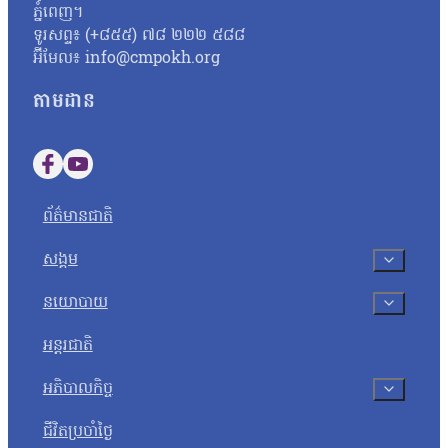
ភ្នំពេញ។
ទូរសព្ទ៖ (+៨៥៥) ៧៨ ២២២ ៥៨៨
អ៊ីមែល៖ info@cmpokh.org
តាមដាន
Follow us on Facebook
Follow us on YouTube
ព័ត៌មានជាតិ
សង្គម
នយោបាយ
អន្តរជាតិ
អភិបាលកិច្ច
ជីវិតប្រចាំថ្ងៃ