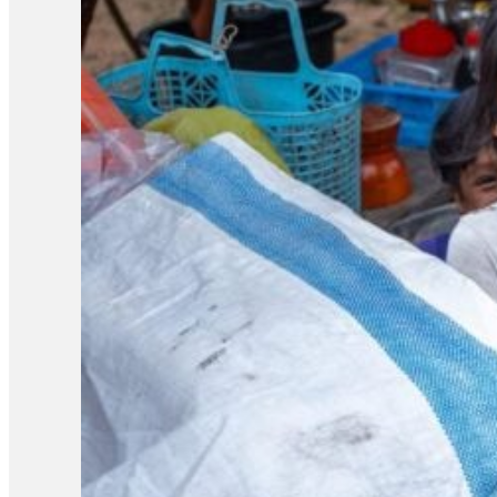
លោកថា៖ «បើសិនជាគាត់ Specialist គាត់មានឧបករណ៍ក្នុងការវាស់ ក្នុង
មួយចំនួននៃខេត្តព្រះវិហារ មិនត្រូវបានអនុញ្ញាតឱ្យក្រុមអង្គការចូល
ស្វាគមន៍ដែលក្រុមអង្គការសង្គមស៊ីវិលចុះសិក្សាផលប៉ះពាល់នៃអាវុធគីមី
ដើម្បីវាយតម្លៃទៅលើផលប៉ះពាល់នៃការប្រើប្រាស់អាវុធគីមីពីសំណាក់ប
ទៅដល់ផ្លូវដកដង្ហើម ប៉ះពាល់ទៅដល់រុក្ខជាតិ សត្វអីជាដើម»។ ជាមួយគ្
ដែលប៉ះពាល់ជីវិតមនុស្ស សត្វ រុក្ខជាតិ នៅកម្ពុជា។