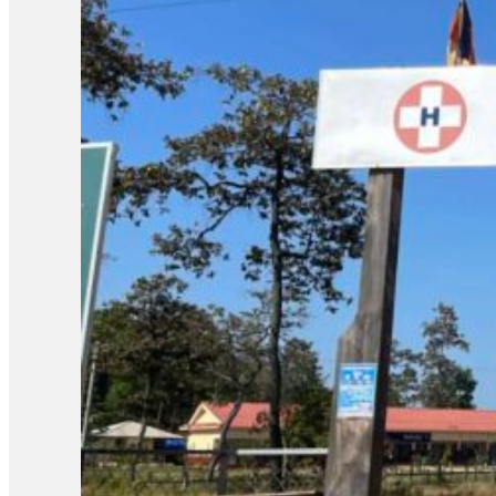
សម្រាប់ជនភៀសសឹក៖ សម្របសម្រួលការវិលត្រឡប់ទៅលំនៅឋានវិញ ស្ថានភាពស
រចនាសម្ព័ន្ធ។ លោកនិយាយថា៖ «ទី៣-ចំពោះហេដ្ឋារចនាសម្ព័ន្ធនៅក្នុង
ការងារចំពោះកិច្ច បាននិងកំពុងវាយតម្លៃផលខូចខាតទាំងនេះ ហើយរាជរដ្ឋាភ
ក្រសួងមហាផ្ទៃ ថ្ងៃទី 4 ខែកុម្ភៈ ឆ្នាំ២០២៦ ផ្សាយថា មានពលរដ្ឋភ