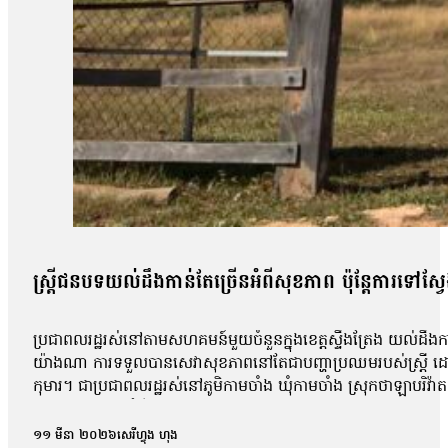
ស្ត្រីជនបទយល់ដឹងកាន់តែច្រើនអំពីសុខភាព ប៉ុន្តែការទៅស្
ប្រជាពលរដ្ឋរស់នៅតាមសហគមន៍មួយចំនួនក្នុងខេត្តស្ទឹងត្រែង យល់ដឹងក
យ៉ាងណា ការទទួលបានសេវាសុខភាពនៅតែជាបញ្ហាប្រឈមរបស់ស្រ្តី ដោយសារតែ
កុមារ។ ជាប្រជាពលរដ្ឋរស់នៅភូមិកាមចាំង ឃុំកាមចាំង ស្រុកថាឡាបរិវ៉ា
ប៉ុន្តែប្រសិនបើជាជំងឺធ្ងន់ធ្ងរ អ្នកស្រីទៅស្វែងរកការព្យាបាលនៅមន្ទីរពេ
នៅពេលដែលយើងឈឺធ្ងន់ដែលពេទ្យក្នុងភូមិលែងទទួលបាន យើងទៅទទួលស
១១ មីនា ២០២៦
សេរីហ្វុង ហុង