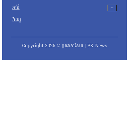
អប់រំ
វីដេអូ
Copyright 2026 © ប្រជាកាសែត | PK News