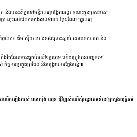
ត និងបាននាំគ្នាទៅមន្ទីរពេទ្យបង្អែកដង្កោ ខណៈកូនប្រុសរបស់
ធបុប្ផា លុះដល់វេលាម៉ោងជាង៩យប់ ថ្ងៃដដែល គ្រូពេទ្យ
ិច្ចលោក ជឹម ស៊ីថា ថា ជនរងគ្រោះស្លាប់ ដោយសារ រាគ និង
ំងវិចដែលមានផ្ទុកប៉ាតេរី២ប្រភេទ ហើយត្រូវបានបញ្ជូនទៅ
កិច្ចការប្រកួតប្រជែង និងបង្ក្រាបការក្លែងបន្លំ៕
ការលើកឡើងរបស់ លោករ៉ុង ឈុន ជុំវិញសំណើសុំអន្តរាគមន៍នៅក្រសួងយុត្តិធម៌