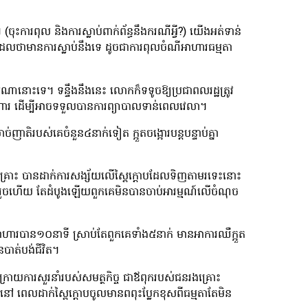
ការពុល និងការស្លាប់ពាក់ព័ន្ធនឹងករណីអ្វី?) យើងអត់ទាន់
ាមានការស្លាប់នឹងទេ ដូចជាការពុលចំណីអាហារធម្មតា
នោះទេ។ ទន្ទឹងនឹងនេះ លោកក៏ទទូចឱ្យប្រជាពលរដ្ឋត្រូវ
ហារ ដើម្បីអាចទទួលបានការព្យាបាលទាន់ពេលវេលា។
ច់ញាតិរបស់គេចំនួន៤នាក់ទៀត ក្អួតចង្អោរបន្តបន្ទាប់គ្នា
្រោះ បានដាក់ការសង្ស័យលើស្ពៃក្ដោបដែលទិញតាមរទេះនោះ
ិនរួចហើយ តែដំបូងឡើយពួកគេមិនបានចាប់អារម្មណ៍លើចំណុច
គអាហារបាន១០នាទី ស្រាប់តែពួកគេទាំង៥នាក់ មានអាការឈឺក្អួត
នបាត់បង់ជីវិត។
ោយការសួរនាំរបស់សមត្ថកិច្ច ជាឪពុករបស់ជនរងគ្រោះ
 នៅ ពេលដាក់ស្ពៃក្តោបចូលមានពពុះប្លែកខុសពីធម្មតាតែមិន