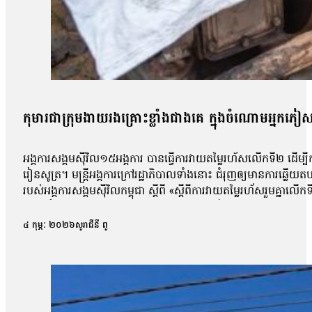
កុមារជាក្រុមងាយរងគ្រោះខ្លាំងជាងគេ ក្នុងចំណោមអ្នកភៀស
អង្គការសង្គមស៊ីវិល១៥អង្គការ បានធ្វើការវាយតម្លៃរហ័សលើកទី២ ដើម
រៀនសូត្រ។ មន្ត្រីអង្គការក្រៅរដ្ឋាភិបាលទាំងនោះ ជំរុញឲ្យមានការឆ្ល
របស់អង្គការសង្គមស៊ីវិលកម្ពុជា ស្តីពី «ស្តីពីការវាយតម្លៃរហ័សរួមគ្នាលើ
កុម្ភៈ ឆ្នាំ២០២៦នេះ។ នាយកប្រតិបត្តិ អង្គការសម្ព័ន្ធភាពការពារសិ
សុខភាព បរិស្ថាន វប្បធម៌ និងអធិបតេយ្យភាពកម្ពុជា ដើម្បីគាំទ្រដល់ក
៤ កុម្ភៈ ២០២៦
សូរាជីនី ពូ
ពិសេសមានការរំខានដល់ការសិក្សា ការចូលរៀនមិនទៀងទាត់ និងបញ្ហាសុវ
សាលារៀនមួយចំនួនត្រូវធ្វើដោយតង់សាលារៀនដូចនៅ ដូងប្រាសាទតាក្របីហ្នឹ
ខ្វះសាលារៀនបានសមរម្យពាក់ព័ន្ធនឹង អាកាសធាតុថាសុខភាពរបស់ពួកគា
ភាព និងបរិយាកាសសិក្សាមិនសមរម្យ ដោយសារកន្លែងស្នាក់នៅ និងទីតាំង
និងអារម្មណ៍អវិជ្ជមាន ដែលត្រូវការការគាំទ្របន្ទាន់។ លោកលើកឡើងថា ៖