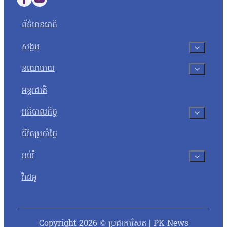
Follow us on Facebook
Follow us on YouTube
ព័ត៌មានជាតិ
សង្គម
នយោបាយ
អន្តរជាតិ
អភិបាលកិច្ច
ជីវិតប្រចាំថ្ងៃ
អប់រំ
វីដេអូ
Copyright 2026 © ប្រជាកាសែត | PK News