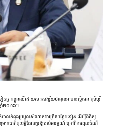
់ទៀតធ្លាក់ខ្លួនឈឺដោយសារសង្ស័យថាពុលអាហារស្ថិតនៅភូមិបុរី
 ឆ្នាំ២០២៦។
ិបាលកំពុងប្រមូលសំណាកជាច្រើនបន្ថែមទៀត ដើម្បីពិនិត្យ
នជាតិពុលអ្វីដែលគួរឱ្យចាប់អារម្មណ៍ ក្រៅពីការពុលចំណី