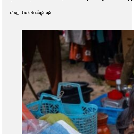
ចំនួន៥ស្ថាប័នរួមមាន CHRAC, NGO Forum on Cambodia, CLEC, FT
តម្លៃរហ័ស ចំពោះផលប៉ះពាល់លើបរិស្ថាន នៃការប្រើអាវុធគីមីពីសំណាក់ភាគ
៨ កញ្ញា ២០២៥
សេរីហ្វុង ហុង
សេចក្ដីប្រកាសព័ត៌មានដដែលឱ្យដឹងថា បេសកម្មនេះ គឺសិក្សាវាយតម្លៃពីផ
ច្បាប់អន្តរជាតិនានា។សេចក្ដីប្រកាសព័ត៌មានបន្ត៖ «ការវាយតម្លៃនេះនឹ
នេះ ជាពិសេសនៅក្នុងទឹកដីកម្ពុជា។ របាយការណ៍ពីសហគមន៍ដែលរងផលប៉ះព
មនុស្សកម្ពុជា ហៅកាត់ថា CHRAC លោក រស់ សុដ្ឋា បានប្រាប់ប្រជាកា
សត្វ និងធនធានធម្មជាតិ ក្រោយទទួលដំណឹងពីករណីងាប់បក្សីទាំងហ្វូងៗនៅ
យើងចុះទៅមន្ទីរពេទ្យ សុំការសហការពីមន្ទីរពេទ្យ ដោយសារនៅមន្ទីរពេទ្
ខ្លះដែលមានរោគសញ្ញា ឬជំងឺដែលពេទ្យនិយាយថាប្រភេទជំងឺអីៗ ថាតើជំងឺហ្ន
ស្នើសុំសិក្សានៅមន្ទីរពេទ្យបង្អែកខេត្ត។ ជំហានបន្ទាប់ ក្រុមការងា
ទាក់ទងនឹងស្ថានភាពទូទៅ ទាក់ទងនឹងផលប៉ះពាល់បរិស្ថាននៃការប្រើប្រា
បច្ចេកទេស[…]ធ្វើការសិក្សាយកជាផ្លូវការ»។ អភិបាលរងខេត្តព្រះវិហារ 
លោកថា៖ «បើសិនជាគាត់ Specialist គាត់មានឧបករណ៍ក្នុងការវាស់ ក្នុង
មួយចំនួននៃខេត្តព្រះវិហារ មិនត្រូវបានអនុញ្ញាតឱ្យក្រុមអង្គការចូល
ស្វាគមន៍ដែលក្រុមអង្គការសង្គមស៊ីវិលចុះសិក្សាផលប៉ះពាល់នៃអាវុធគីមី
ដើម្បីវាយតម្លៃទៅលើផលប៉ះពាល់នៃការប្រើប្រាស់អាវុធគីមីពីសំណាក់ប
ទៅដល់ផ្លូវដកដង្ហើម ប៉ះពាល់ទៅដល់រុក្ខជាតិ សត្វអីជាដើម»។ ជាមួយគ្
ដែលប៉ះពាល់ជីវិតមនុស្ស សត្វ រុក្ខជាតិ នៅកម្ពុជា។