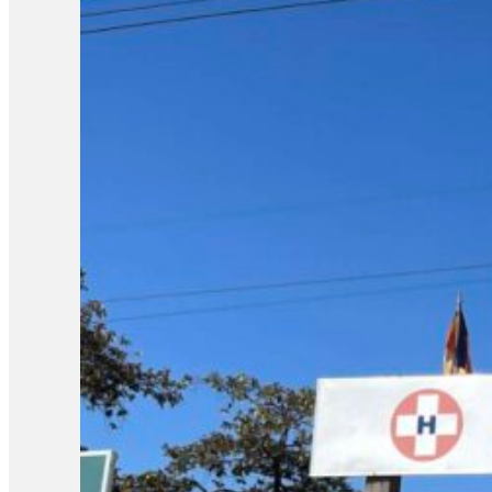
សំណូមពររបស់សង្គមជាតិហើយគឺបង្កើតនូវសាលាបណ្ដោះអាសន្ន។ ប៉ុន្ដែយ
និងមានអាហារូបត្ថម្ភបន្ថែមនៅក្នុងពេលសិក្សា ការងារនេះគឺអាចសម្រេ
ឆ្លើយតបតាមតម្រូវការពួកគាត់ថាឥឡូវនេះគឺខ្ញុំគិតថាយើងអាច ជួយកុមា
ឡើងថា ស្ថានភាពតានតឹងនៅតំបន់ព្រំដែនបច្ចុប្បន្ននេះ បានធ្វើឲ្យ
មិនអាចការពារខ្លួន ឬរត់គេចបានលឿន ដូចកុមារធំៗ ទើបមាតាបិតាជ្រើស
អាតូចៗដែលម៉ែ ឪឌុបទៅបើមានបញ្ហាម៉ាប៉ែវ សាលានៅ៥០០ម៉ែត្រពីព្រំដ
ចុះ៣០ទៀត ៣០ទៀតនឹងម៉ែឪ គេអត់ឲ្យទៅរៀនទេព្រោះពួកវាតូចពេកខ្លា
ពង្រីកសាលាដែលមានសមត្ថភាពចាប់ពីថ្នាក់មត្តេយ្យសិក្សាមក ដើម្បីឲ្យកុម
ពេញសម្រាប់សាងសង់សាលាថ្មី។ ការវាយតម្លៃរបស់ អង្គការសង្គមស៊ីវិលត្
ឧត្តរមានជ័យ និងព្រះវិហារ ហើយបានរកឃើញបញ្ហាប៉ះពាល់ទាក់ទងនឹងសុ
ស្នាក់នៅមណ្ឌលសុវត្ថិភាព ត្រូវបានរាជរដ្ឋាភិបាលផ្តល់ការយកចិត្តទុកដា
សម្រាប់កុមារ ថ្នាក់រៀនបណ្តោះអាសន្ន និងកម្មវិធីអប់រំផ្លូវចិត្តសម្រាប់
សម្រាប់ជនភៀសសឹក៖ សម្របសម្រួលការវិលត្រឡប់ទៅលំនៅឋានវិញ ស្ថានភាពស
រចនាសម្ព័ន្ធ។ លោកនិយាយថា៖ «ទី៣-ចំពោះហេដ្ឋារចនាសម្ព័ន្ធនៅក្នុង
ការងារចំពោះកិច្ច បាននិងកំពុងវាយតម្លៃផលខូចខាតទាំងនេះ ហើយរាជរដ្ឋាភ
ក្រសួងមហាផ្ទៃ ថ្ងៃទី 4 ខែកុម្ភៈ ឆ្នាំ២០២៦ ផ្សាយថា មានពលរដ្ឋភ