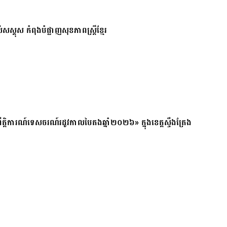
សស្គុស កំពុងបំផ្លាញសុខភាពស្ត្រីខ្មែរ
ត្តិការណ៍ទេសចរណ៍រដូវកាលបៃតងឆ្នាំ២០២៦» ក្នុងខេត្តស្ទឹងត្រែង