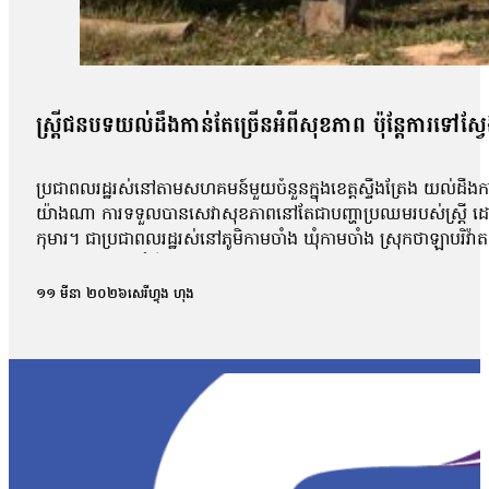
ស្ត្រីជនបទយល់ដឹងកាន់តែច្រើនអំពីសុខភាព ប៉ុន្តែការទៅស្
ប្រជាពលរដ្ឋរស់នៅតាមសហគមន៍មួយចំនួនក្នុងខេត្តស្ទឹងត្រែង យល់ដឹងក
យ៉ាងណា ការទទួលបានសេវាសុខភាពនៅតែជាបញ្ហាប្រឈមរបស់ស្រ្តី ដោយសារតែ
កុមារ។ ជាប្រជាពលរដ្ឋរស់នៅភូមិកាមចាំង ឃុំកាមចាំង ស្រុកថាឡាបរិវ៉ា
ប៉ុន្តែប្រសិនបើជាជំងឺធ្ងន់ធ្ងរ អ្នកស្រីទៅស្វែងរកការព្យាបាលនៅមន្ទីរពេ
នៅពេលដែលយើងឈឺធ្ងន់ដែលពេទ្យក្នុងភូមិលែងទទួលបាន យើងទៅទទួលស
១១ មីនា ២០២៦
សេរីហ្វុង ហុង
ដេកឈឺ ដេកមួយអាទិត្យអី ទាំងហូបទាំងថ្លៃគ្រែ ខ្ទង់៣០ម៉ឺនដែរ»។ អង្គុយ
ផ្ទៃពោះ។ ការកើនឡើងនៃការយល់ដឹងនេះ គឺដោយសារមានការចូលរួមពីអង្គការម
និងទទួលការថែទាំនៅមន្ទីរពេទ្យជាប្រចាំ។ អ្នកស្រី លៀវ ឡុង ដែលជាជនជ
មិនទាន់មានសេវាពេទ្យគ្រប់គ្រាន់នៅឡើយ។ ទោះជាយ៉ាងណា អ្នកស្រីថាស្ថ
ចំណែកស្រ្តីម្នាក់ទៀត គឺអ្នកស្រី ព្រំ សារ៉ា រស់នៅភូមិរំដេង ឃុំចម្ការល
បំប៉ននោះទេ។ អ្នកស្រីបន្តថា បច្ចុប្បន្នអ្នកស្រីមានជំងឺប្រចាំកាយ ដូ
៣២ គីឡូម៉ែត្រ និងត្រូវចំណាយពេលធ្វើដំណើរជាងមួយម៉ោង។មានអាយុ៤៥ឆ្ន