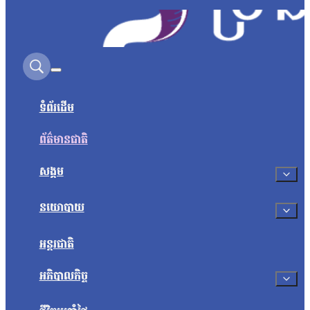
Search on this site
ទំព័រដើម
ព័ត៌មានជាតិ
សង្គម
នយោបាយ
អន្តរជាតិ
អភិបាលកិច្ច