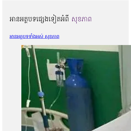
អានអត្ថបទផ្សេងទៀតអំពី
សុខភាព
អានអត្ថបទទាំងអស់ សុខភាព