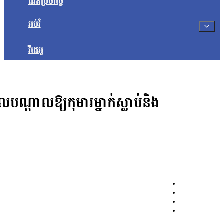
ជីវិតប្រចាំថ្ងៃ
អប់រំ
វីដេអូ
្ដាលឱ្យកុមារម្នាក់ស្លាប់និង