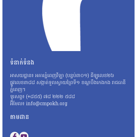
ការណែនាំអំពីការពន្យារកំណើតដែលសមស្របសម្រាប់សុខភាពរបស់អ្នកស្រី។ អ្ន
ទៅ៤ពាន់ទៅ៥ពាន់ ហើយខ្ញុំទៅយកថ្នាំមណ្ឌលសព្វថ្ងៃនឹងខ្ញុំទៅយកថ្នាំពន
សង្ឃឹមថា នឹងមានសេវាពេទ្យកាន់តែងាយស្រួល និងមានតម្លៃសមរម្យជាងនេ
អាស្រ័យទៅលើស្ថានភាពនៃជំងឺ។ រីឯ អ្នកស្រី លាង សុខា អាយុ ២៥ ឆ្នាំ រ
ក្នុងអំឡុងពេលមានផ្ទៃពោះ អ្នកស្រីបានផ្លាស់ទៅរស់នៅផ្ទះម្តាយបណ្ដោះ
ចំនួន ៤ ដង តាមការណាត់របស់គ្រូពេទ្យ។ អ្នកស្រីបានបង្ហាញការយល់ដឹង
សុខភាពតាមពេលវេលាដែលគ្រូពេទ្យបានណាត់។ បច្ចុប្បន្ន ទារករបស់អ្ន
ការធ្វើដំណើរផ្លូវឆ្ងាយ។ ដោយសារអ្នកស្រីមានការងារជាគ្រូបង្រៀននៅទីតាំង
និយាយថា៖«ខ្ញុំពិបាករឿងផ្លូវដោយសារតែខ្ញុំធ្វើការរាងឆ្ងាយអីទៅឡើង
ទំនាក់ទំនង
ឆ្ងាយផ្លូវរលាក់ ពេទ្យណែនាំដែរពេលនោះក៏ឈប់សម្រាក ហើយពេលពេទ្យណាត
មានកម្រិត ដោយសារថវិកាឃុំមានកំណត់ ដូច្នេះការអភិវឌ្ឍន៍ត្រូវអនុវត្
អាសយដ្ឋាន៖ អគារភ្នំពេញវីឡា (បន្ទប់៣០១) ដីឡូលេខ២៦
គីង្គក់ដូចសម្តេច ធ្វើម៉េចយើងមិនចេះតែលើកជប់អីណា ធ្វើតាមរយៈមានលទ
ផ្លូវលេខ៣៨៨ សង្កាត់ទួលស្វាយព្រៃទី១ ខណ្ឌបឹងកេងកង រាជធានី
ភាពចម្ការលើ…
ភ្នំពេញ។
ទូរសព្ទ៖ (+៨៥៥) ៧៨ ២២២ ៥៨៨
អ៊ីមែល៖ info@cmpokh.org
តាមដាន