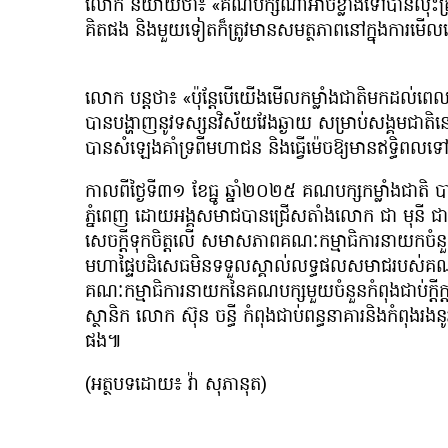
លោក និយាយថា៖ «គណបក្សណាអាចខ្លាំងទៅបានលុះត្រាតែ 
គិតផង និងមួយទៀតក៏ត្រូវមានសមត្ថភាពនៅក្នុងការមើល
លោក បន្តថា៖ «ប៉ុន្តែបើយើងមើលកម្លាំងជាតិមកដល់ពេលន
បានបង្ហាញនូវទស្សនវិស័យវែងឆ្ងាយ សម្រាប់សង្គមជាតិន
បានសំឡេងគាំទ្រពីមហាជន និងធ្វើម៉េចឱ្យមានឥទ្ធិ
កាលពីថ្ងៃទី៣១ ខែធ្នូ ឆ្នាំ២០២៥ គណបក្សកម្លាំងជាតិ
ភ្នំពេញ ដោយអង្គសមាជបានជ្រើសតាំងលោក ជា មុនី ជា
សេចក្ដីទុកចិត្តលើ សមាសភាពគណៈកម្មាធិការនាយកចំនួ
មហាផ្ទៃបដិសេធមិនទទួលស្គាល់លទ្ធផលសមាជរបស
គណៈកម្មាធិការនាយកនៃគណបក្សមួយចំនួនកំពុងជាប់ក្ដីក្
ស្ថានិក លោក ស៊ុន ចន្ធី កំពុងជាប់ពន្ធនាគារនិងកំពុងរងនូវ
ផង៕
(អត្ថបទដោយ៖ វ៉ា សុភានុត)