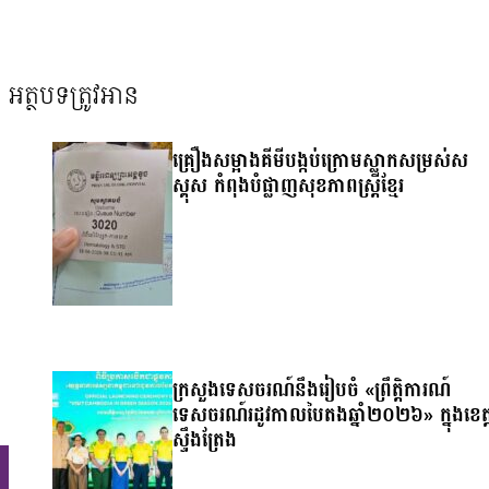
អត្ថបទត្រូវអាន
គ្រឿងសម្អាងគីមីបង្កប់ក្រោមស្លាកសម្រស់ស
ស្គុស កំពុងបំផ្លាញសុខភាពស្ត្រីខ្មែរ
ក្រសួងទេសចរណ៍នឹងរៀបចំ «ព្រឹត្តិការណ៍
ទេសចរណ៍រដូវកាលបៃតងឆ្នាំ២០២៦» ក្នុងខេត្
ស្ទឹងត្រែង