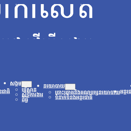
សង្គម
នយោបាយ
បរិស្ថាន
នជាតិ
អន្តរ
បោះឆ្នោតនិងគណបក្សនយោបាយ
សិទ្ធិការងារ
ទំនាក់ទំនងអន្តរជាតិ
ដីធ្លី