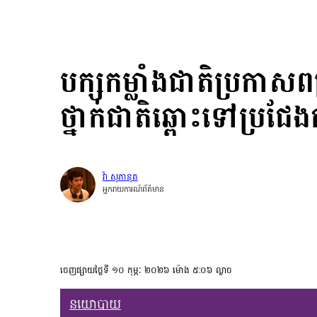
បក្សកម្លាំងជាតិប្រកាសពង
ថ្នាក់ជាតិឆ្ពោះទៅប្រជែ
វ៉ា សុភានុត
អ្នករាយការណ៍ព័ត៌មាន
ចេញផ្សាយថ្ងៃទី ១០ កុម្ភៈ ២០២៦ ម៉ោង ៥:០៦ ល្ងាច
នយោបាយ