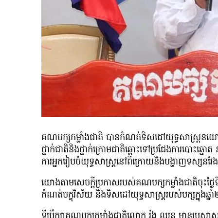
គណបក្សកម្លាំងជាតិ បានកំណត់ទិសដៅយុទ្ធសាស្រ្តនយោបា
ថ្នាក់ជាតិនិងថ្នាក់ក្រោមជាតិឆ្ពោះទៅប្រជែងការបោះឆ
ការអ្នករៀបចំយុទ្ធសាស្រ្តនៅពីក្រោយនិងបង្ហាញទស្សនវែងឆ្
យោងតាមសេចក្ដីប្រកាសរបស់គណបក្សកម្លាំងជាតិចុះថ្ងៃ
កំណត់ចក្ខុវិស័យ និងទិសដៅយុទ្ធសាស្រ្តរបស់បក្សក្នុងឆ
ទីប្រឹក្សាគណបក្សកម្លាំងជាតិលោក រ៉ុង ឈុន មានប្រសា