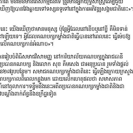
មិនមែនមានតែសកម្មជនទេ ត្រូវមានអ្នកយុទ្ធសាស្រ្តដើម្បីជួយ
ឃើញឱ្យបានវែងឆ្ងាយទៅទស្សនទូទៅនៅក្នុងការអភិវឌ្ឍសង្គមជាតិនេះ»
េះ យើងឃើញថាមានមនុស្ស ប៉ុន្តែអ្វីដែលនៅខើចឬនៅខ្លី គឺមិនទាន់
ៅឡើយទេ។ អ្វីដែលគណបក្សកម្លាំងជាតិធ្វើបាននៅពេលនេះ ធ្វើម៉េចឱ្យ
ពលទៅលើគណបក្សកាន់អំណាច»។
 បានរៀបចំពិធីសមាជវិសាមញ្ញ នៅការិយាល័យគណបក្សក្នុងរាជធានី
ប្រធានគណបក្ស និងលោក សុខ គឹមសេង ជាអនុប្រធាន រួមទាំងផ្ដល់
ន២៧រូបបន្ថែម។ សមាជគណបក្សកម្លាំងជាតិនេះ ធ្វើឡើងក្រោយក្រសួង
់គណបក្សកាលពីពេលកន្លងមក ដោយលើកហេតុផលថា សមាសភាព
ដាំនៅតុលាការ។ទន្ទឹមនឹងនេះអតីតប្រធានគណបក្សកម្លាំងជាតិនិងជា
បណ្ដឹងពាក់ព័ន្ធនឹងឧក្រឹដ្ឋទៀត