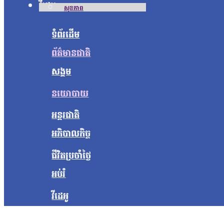
វីដេអូ
សុខភាព
ទំព័រដើម
ព័ត៌មានជាតិ
សង្គម
នយោបាយ
អន្តរជាតិ
អភិបាលកិច្ច
ជីវិតប្រចាំថ្ងៃ
អប់រំ
វីដេអូ