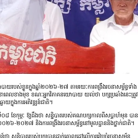
យរបស់ខ្លួនក្នុងឆ្នាំ២០២៦-២៧ តាមរយៈការពង្រឹងរចនាសម្ព័ន្ធទាំង
្នោត នាពេលខាងមុខ ខណៈអ្នកវិភាគនយោបាយ យល់ថា បក្សប្រឆាំងនេះត្រូវ
ងាយក្នុងការអភិវឌ្ឍន៍ជាតិ។
ទី០៨ ខែកុម្ភៈ ឱ្យដឹងថា សន្និបាតរបស់គណបក្សកាលពីសប្ដាហ៍មុន បាន
្នាំ២០២៦-២០២៧ និងការពង្រឹងរចនាសម្ព័ន្ធនៅមូលដ្ឋាននិងថ្នាក់ជាតិ។
សន៍ថា សន្និបាតរបស់បក្សបានដាក់គោលដៅលើការរៀបចំរចនាសម្ព័ន្ធ