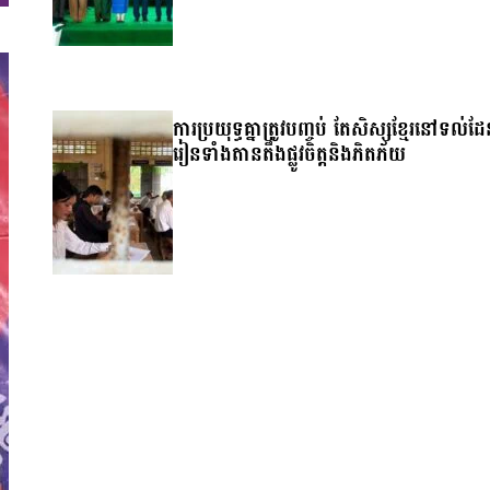
ការប្រយុទ្ធគ្នាត្រូវបញ្ចប់ តែសិស្សខ្មែរនៅទល់ដ
រៀនទាំងតានតឹងផ្លូវចិត្តនិងភិតភ័យ