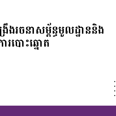
្រឹងរចនាសម្ព័ន្ធមូលដ្ឋាននិង
ងការបោះឆ្នោត