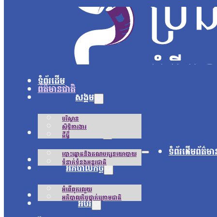
ទំព័រដើម
ព័ត៌មានជាតិ
សង្គម
បរិស្ថាន
សិទ្ធិការងារ
នយោបាយ
ដីធ្លី
ទំព័រដើម
ព័ត៌មា
បោះឆ្នោតនិងគណបក្សនយោបាយ
អន្តរជាតិ
ទំនាក់ទំនងអន្តរជាតិ
អភិបាលកិច្ច
អំពើពុករលួយ
ជីវិតប្រចាំថ្ងៃ
អភិបាលកិច្ចថ្នាក់ក្រោមជាតិ
អប់រំ