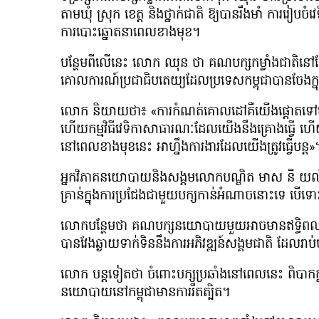
តាមឃុំ ស្រុក ខេត្ត និងថ្នាក់ជាតិ ឱ្យបានរឹងមាំ ការរៀបច
ការបោះឆ្នោតនាពេលខាងមុខ។
បន្ថែមពីលើនេះ លោក ឈុន ថា គណបក្សកម្លាំងជាតិនៅតែប្
គោលការណ៍ប្រជាធិបតេយ្យដែលប្រទេសកម្ពុជាបានចែងក្នុងរ
លោក និយាយថា៖ «ការកំណត់គោលដៅគឺយើងផ្ដោតទៅលើការរ
ហើយកម្មវិធីវេទិកាសាធារណៈដែលយើងនឹងគ្រោងធ្វើ ហើយនឹ
នៅពេលខាងមុខនេះ អាហ្នឹងការងារដែលយើងត្រូវធ្វើបន្ត»
អ្នកវិភាគនយោបាយនិងសង្គមលោកបណ្ឌិត មាស នី យល់ឃើ
គ្រាន់ក្នុងការប្រជែងជាមួយបក្សកាន់អំណាចនោះទេ បើ
លោកបន្ថែមថា គណបក្សនយោបាយមួយអាចមានឥទ្ធិពលខ្លាំ
បានវែងឆ្ងាយទាក់ទិននឹងការអភិវឌ្ឍន៍សង្គមជាតិ ដែលរាប
លោក បន្តទៀតថា ចំពោះបក្សប្រឆាំងនៅពេលនេះ ពិបាកក
នយោបាយនៅកម្ពុជាមានការរឹតត្បិត។