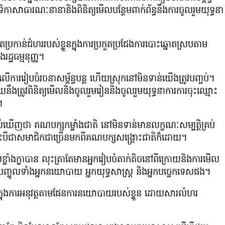
ំវេទិកាសាធារណៈនានានិងពិនិត្យមើលបន្ថែមពាក់ព័ន្ធនឹងការចូលរួមយុទ្ធនា
រកាន់ជំហររបស់ខ្លួនក្នុងការប្រកួតប្រជែងការបោះឆ្នោតស្របតាម
ដ្ឋធម្មនុញ្ញ។
ៀបចំរចនាសម្ព័ន្ធបន្ត ហើយស្រុកនៅមិនទាន់យើងត្រូវបញ្ចប់។
ងត្រូវពិនិត្យមើលនិងចូលរួមរៀននិងចូលរួមយុទ្ធនាការការចុះឈ្មោះ
។
ញថា គណបក្សកម្លាំងជាតិ នៅមិនទាន់មានលក្ខណៈសម្បត្តិគ្រប់
ទោះបីជាសមាជិកជាច្រើនមកពីគណបក្សសង្រ្គោះជាតិក៏ដោយ។
ងក្លាបាន លុះត្រាតែមានអ្នករៀបចំតាក់តិចនៅពីក្រោយនិងការមើល
់បញ្ចូលទាំងអ្នកនយោបាយ អ្នកយុទ្ធសាស្រ្ត និងអ្នកបច្ចេកទេសផង។
្នុងការអនុវត្តតាមផែនការនយោបាយរបស់ខ្លួន ដោយសារលំហរ