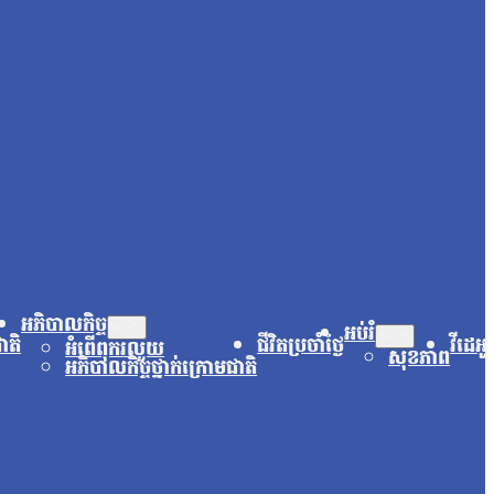
អភិបាលកិច្ច
អប់រំ
ជាតិ
ជីវិតប្រចាំថ្ងៃ
វីដេអូ
អំពើពុករលួយ
សុខភាព
អភិបាលកិច្ចថ្នាក់ក្រោមជាតិ