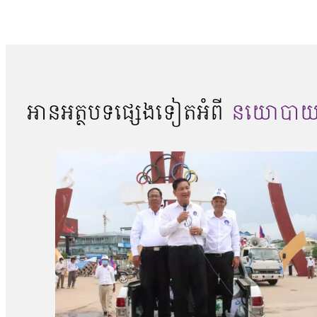
អានអត្ថបទផ្សេងទៀតអំពី
នយោបា