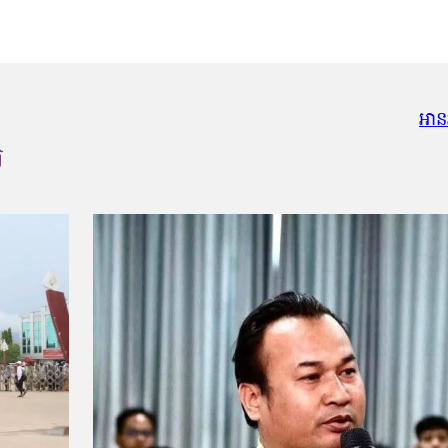
អាន
យ