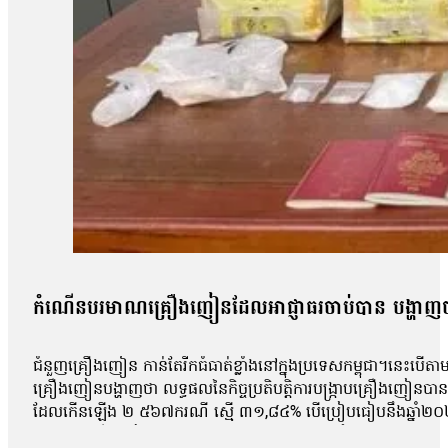
កំណើនបរមាណគ្រឿងញៀនដែលអាជ្ញាធរចាប់បាន បង្ហាញថា
ជំនួញគ្រឿងញៀន កាន់តែរីកធំធាត់ខ្លាំងនៅក្នុងប្រទេសកម្ពុជា។នេះបើតា
គ្រឿងញៀនបង្ហាញថា លទ្ធផលនៃកិច្ចប្រតិបត្តិការបង្រ្កាបគ្រឿងញ
ដែលកើនឡើង ២ ៥៦៧ករណី ស្មើ ៣១,៨៤% បើប្រៀបធៀបនឹងឆ្នាំ២០
បរិមាណគ្រឿងញៀនដែលអាជ្ញាធរបានបង្ក្រាបកាលពីឆ្នាំ២០២៣។ អគ្គលេខា