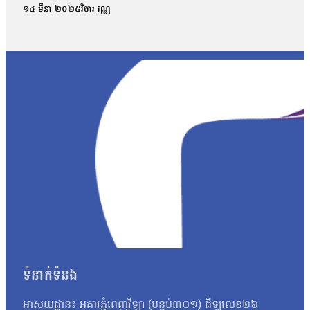
ត្រីកោណមាស។ អាជ្ញាធរបញ្ជាក់ថា គ្រឿងញៀន ដែលចាប់រឹបអូសរួមមាន មេតំ
១៤ មីនា ២០២៥
វិចារ វណ្ណ
និងអ៊ិចស្តាស៊ីមួយចំនួនមានប្រភពពីតំបន់អឺរ៉ុប។ ឧបនាយករដ្ឋមន្ត្រី ស
ស្អុយចោលតែម្ដង»។ លោក ស សុខាមានប្រសាសន៍ថា៖«បញ្ហាគ្រឿងញៀននៅកម្ពុជ
ឱ្យដកខ្លួនចេញជាបន្ទាន់។ ចំពោះមន្ត្រីមានសមត្ថកិច្ចទាំងអស់ចាំបាច់ត្រ
ទំនាក់ទំនង
អាសយដ្ឋាន៖ អគារភ្នំពេញវីឡា (បន្ទប់៣០១) ដីឡូលេខ២៦