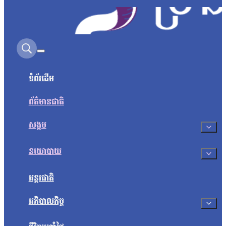
Search on this site
ទំព័រដើម
ព័ត៌មានជាតិ
សង្គម
នយោបាយ
អន្តរជាតិ
អភិបាលកិច្ច