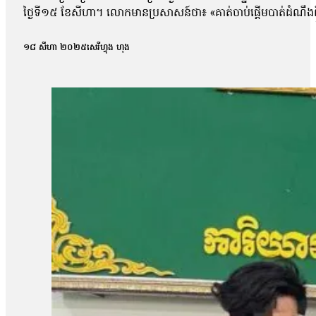
ថ្ងៃទី១៥ ខែសីហា។ លោកមានប្រសាសន៍ថា៖ «គាត់ចាប់ផ្តើមបាត់ដំណឹងព
លោករ៉ាវុទ្ធ បានទៅធ្វើការធម្មតានៅល្ងាចថ្ងៃទី១៥ ខែសីហា នៅឯសាលា
គាត់ នៅល្ងាចថ្ងៃសុក្រ គាត់ចូលកន្លែងធ្វើការធម្មតា។ ដល់ពេលគាត់ចេញពីកន
១៨ សីហា ២០២៥
សេរីហ្វុង ហុង
ចូល ហើយនិងតេតាមតេឡេក្រាមក៏អត់ចូល ហើយតាំងពីព្រឹកថ្ងៃសៅរ៍ហ្នឹងបាត
មិនដឹងដំណឹងថាគាត់នៅទីណា ហើយព័ត៌មានទាំងអស់អំពីសុវត្ថិភាព
ប្រជាកាសែតមិនអាចសុំការអធិប្បាយពីលោក សំ វិច្ឆិកា អ្នកនាំពាក្យស
អង្គការលីកាដូលោក អំ សំអាត មានប្រសាសន៍ថា អាជ្ញាធរពាក់ព័ន្ធគួរស្រា
និងជៀសវាងការភាន់ច្រឡំនាមួយទៅនឹងករណីនយោបាយ។ លោកថា៖ «ក្រោយពីទទួ
និងបំបាត់នូវបន្ទិលសង្ស័យផ្សេងៗ ជាពិសេសកុំឱ្យមានការចោទប្រកាន់