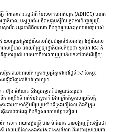
ុស្ស ដីធ្លី និងធនធានធម្មជាតិ នៃសមាគមអាដហុក (ADHOC) លោក
្ឋាភិបាល បក្សប្រឆាំង និងសង្គមស៊ីវិល ក្នុងការជំរុញឲ្យប្រើ
្ថាប័ន អន្តរជាតិពិចារណា និងចូលរួមដោះស្រាយបញ្ហារបស់
ោយបក្សនៅក្នុងរដ្ឋាភិបាលក៏ដូចជាអ្នកដែលនៅក្រៅរដ្ឋាភិបាល
ចធ្វើបាន ដោយជំរុញឲ្យរដ្ឋាភិបាលក៏ដូចជា ស្ថាប័ន ICJ ក៏
ិន្នាការប្រឆាំងយកទៅពិចារណាឬមួយក៏យកទៅដាក់ដើម្បីឲ្យ
ាសន្តិភាពនៅអាមេរិក គ្រោងប្រព្រឹត្តទៅនៅថ្ងៃទី១៩ ខែកុម្ភៈ
កសាងឡើងវិញនៅតំបន់ហ្គាហ្សា។
 លោក ហ៊ុន ម៉ាណែត នឹងជួបទ្វេភាគីជាមួយឥស្សរជន
រពង្រឹងទំនាក់ទំនងទ្វេភាគី និងពង្រីកកិច្ចសហប្រតិបត្តិ
ារទៅកាន់ទ្វីបអឺរ៉ុប រួមទាំងទីក្រុងហ្សឺណែវ និងទីក្រុង
បីបង្កើនភាពជាដៃគូ និងកិច្ចសហការបន្ថែមទៀត។
ក លោកនាយករដ្ឋមន្រ្តី ហ៊ុន ម៉ាណែត បានបង្ហាញក្តីសង្ឃឹមថា
រាំ អាចរួមចំណែកក្នុងការស្វែងរកសន្តិភាព និងដោះស្រាយបញ្ហ