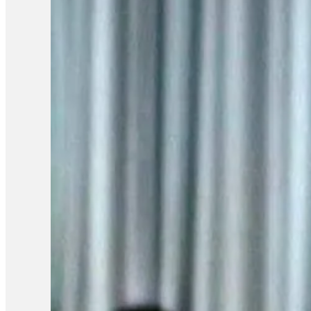
នយោបាយដែលកំពុងជាប់ទោស ដែលរួមទាំងលោក ថាច់ សេដ្ឋា។ លោកបន្ថែមថ
កសាងជាតិ ពីព្រោះមានតែការរួបរួមគ្នាទេ ការរួបរួមគ្នាគឺស្នើសុំ
រដ្ឋាភិបាលដើម្បីជួយរកវិធីទប់ស្កាត់ ជួយដោះស្រាយលើបញ្ហាជាតិ ប្រឆ
ចំពោះការកោះហៅនេះ៕