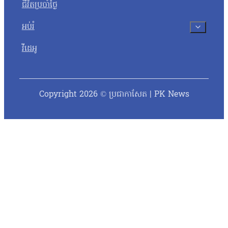
ជីវិតប្រចាំថ្ងៃ
អប់រំ
វីដេអូ
Copyright 2026 © ប្រជាកាសែត | PK News