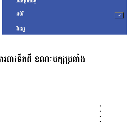
ជីវិតប្រចាំថ្ងៃ
អប់រំ
វីដេអូ
ខំការពារទឹកដី ខណៈបក្សប្រឆាំង