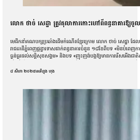
លោក ថាច់ សេដ្ឋា ត្រូវតុលាការកោះហៅពីពន្ធនាគារឱ្យចូលបំភ
មេដឹកនាំគណបក្សប្រឆាំងដើមកំណើតខ្មែរក្រោម លោក ថាច់ សេដ្ឋា ដែ
រាជធានីភ្នំពេញផ្តន្ទាទោសដាក់ពន្ធនាគារចំនួន ១៨ខែពីបទ «មិនបំពេញ
ធ្ងន់ធ្ងរដល់សន្តិសុខសង្គម» និងបទ «ញុះញង់បង្កឱ្យមានការរើសអើងជា
សំណុំរឿងថ្មីមួយ ដោយទាន់មានអ្នកដឹងថា លោកត្រូវបានចោទថាពាក់ព័ន្
ដើម្បីធ្វើជាមេធាវីការពារក្ដីឱ្យលោក សេដ្ឋា។ លោកមេធាវីថាលោកមិនទាន់ដឹ
៨ សីហា ២០២៥
សេរីហ្វុង ហុង
ក្នុងសំណុំរឿងគាត់នេះទេ ហើយថ្ងៃហ្នឹងគឺមិនមែនរឿងសវនាការទេ គឺជា
បំភ្លឺរបស់គាត់ហ្នឹងគឺគាត់បានសុំលើកពេលដោយសារគាត់រង់ចាំមានមេធាវីអម»
មិនដឹងថា តុលាការ កោះហៅស្វាមីអ្នកស្រីចូលបំភ្លឺពីរឿងក្ដីអ្វីឡើយ ដោយសារ
ដែលលើកមុនចប់ហើយបែរជាហៅគាត់គាត់រឿងអីផ្សេងទៀត ខ្ញុំអត់ដឹងថាគាត់មានរឿងអ
សុខបូរ៉ានី ដែលមានវ័យ៤៩ឆ្នាំ ស្នើសុំឱ្យដោះលែងស្វាមីគាត់លោក ថាច់ ស
របស់គាត់ខ្ញុំបារម្ភខ្លាំងណាស់ និយាយរួមខ្ញុំបារម្ភគ្រប់ម៉ោង គ្រប់ពេ
ទៅ គាត់មានជំងឺបេះដូង ហើយគាត់រាល់ថ្ងៃហ្នឹងគាត់ធ្វើដើម្បីជាតិទេ»
ទេ តែបើតាមលោកលឺក្រៅផ្លូវការទំនងជាទាក់ទងនឹងការដែលលោក ថាច់ សេដ្ឋ
ក្រៅផ្លូវការប្រហែលជាទាក់ទិនទៅរឿងការនិយាយរបស់គាត់នៅប្រទេសកូរ៉េ បណ