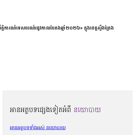
ត្តិការណ៍ទេសចរណ៍រដូវកាលបៃតងឆ្នាំ២០២៦» ក្នុងខេត្តស្ទឹងត្រែង
អានអត្ថបទផ្សេងទៀតអំពី
នយោបាយ
អានអត្ថបទទាំងអស់ នយោបាយ