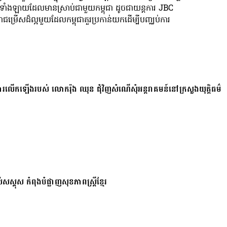
រទាំងឡាយដែលមានស្រាប់ជាមួយកម្ពុជា ដូចជាយន្តការ JBC
ាជម្រើសដ៏ល្អមួយដែលកម្ពុជាគួរប្រកាន់យកដើម្បីបញ្ឈប់ការ
ការលើកឡើងរបស់ លោករ៉ុង ឈុន ជុំវិញសំណើសុំអន្តរាគមន៍នៅក្រសួងយុត្តិធម៌
សស្គុស កំពុងបំផ្លាញសុខភាពស្ត្រីខ្មែរ