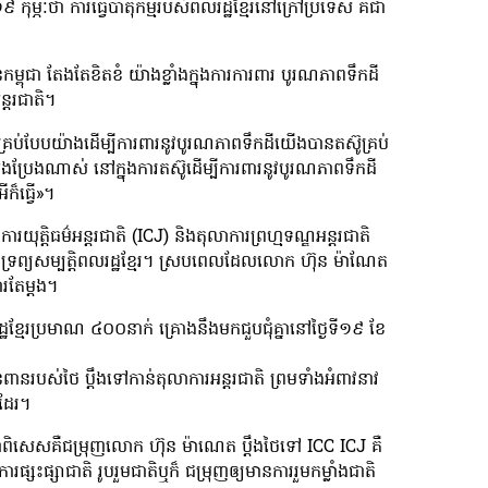
៩ កុម្ភៈថា ការធ្វើបាតុកម្មរបស់ពលរដ្ឋខ្មែរនៅក្រៅប្រទេស គឺជា
ជា តែងតែខិតខំ យ៉ាងខ្លាំងក្នុងការការពារ បូរណភាពទឹកដី
ន្តរជាតិ។
់បែបយ៉ាងដើម្បីការពារនូវបូរណភាពទឹកដីយើងបានតស៊ូគ្រប់
ឹងប្រែងណាស់ នៅក្នុងការតស៊ូដើម្បីការពារនូវបូរណភាពទឹកដី
ក៏ធ្វើ»។
ុត្តិធម៌អន្តរជាតិ (ICJ) និងតុលាការព្រហ្មទណ្ឌអន្តរជាតិ
លាញទ្រព្យសម្បត្តិពលរដ្ឋខ្មែរ។ ស្របពេលដែលលោក ហ៊ុន ម៉ាណែត
ារតែម្តង។
ឋខ្មែរប្រមាណ ៤០០នាក់ គ្រោងនឹងមកជួបជុំគ្នានៅថ្ងៃទី១៩ ខែ
នរបស់ថៃ ប្តឹងទៅកាន់តុលាការអន្តរជាតិ ព្រមទាំងអំពាវនាវ
ដែរ។
 ជាពិសេសគឺជម្រុញលោក ហ៊ុន ម៉ាណេត ប្តឹងថៃទៅ ICC ICJ គឺ
សះផ្សាជាតិ រូបរួមជាតិឬក៏ ជម្រុញឲ្យមានការរួមកម្លាំងជាតិ