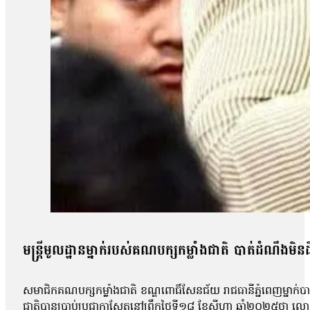
មន្ត្រីមូលដ្ឋានម្នាក់របស់គណបក្សកម្លាំងជាតិ បាត់ដំណឹងមិ
សមាជិកគណបក្សកម្លាំងជាតិ ខណ្ឌពោធិ៍សែនជ័យ រាជធានីភ្នំពេញម្នា
ជាតិបានប្រាប់ប្រជាកាសែតនៅព្រឹកថ្ងៃទី១៨ ខែសីហា ឆ្នាំ២០២៥ថា លោក