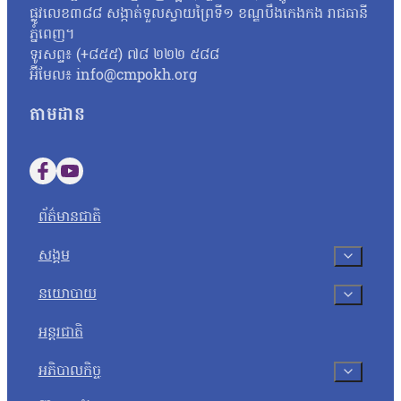
ផ្លូវលេខ៣៨៨ សង្កាត់ទួលស្វាយព្រៃទី១ ខណ្ឌបឹងកេងកង រាជធានី
ភ្នំពេញ។
ទូរសព្ទ៖ (+៨៥៥) ៧៨ ២២២ ៥៨៨
អ៊ីមែល៖ info@cmpokh.org
តាមដាន
Follow us on Facebook
Follow us on YouTube
ព័ត៌មានជាតិ
សង្គម
នយោបាយ
អន្តរជាតិ
អភិបាលកិច្ច