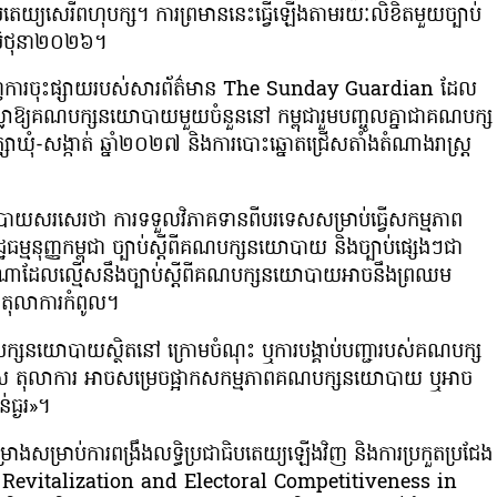
បតេយ្យសេរីពហុបក្ស។ ការព្រមាននេះធ្វើឡើងតាមរយៈលិខិតមួយច្បាប់
ែមិថុនា២០២៦។
ួងឃើញការចុះផ្សាយរបស់សារព័ត៌មាន The Sunday Guardian ដែល
ុល្លាឱ្យគណបក្សនយោបាយមួយចំនួននៅ កម្ពុជារួមបញ្ចូលគ្នាជាគណបក្ស
ក្សាឃុំ-សង្កាត់ ឆ្នាំ២០២៧ និងការបោះឆ្នោតជ្រើសតាំងតំណាងរាស្ត្រ
នយោបាយសរសេរថា ការទទួលវិភាគទានពីបរទេសសម្រាប់ធ្វើសកម្មភាព
ឋធម្មនុញ្ញកម្ពុជា ច្បាប់ស្ដីពីគណបក្សនយោបាយ និងច្បាប់ផ្សេងៗជា
ណាដែលល្មើសនឹងច្បាប់ស្ដីពីគណបក្សនយោបាយអាចនឹងព្រឈម
ពីតុលាការកំពូល។
បក្សនយោបាយស្ថិតនៅ ក្រោមចំណុះ ឬការបង្គាប់បញ្ជារបស់គណបក្ស
ើស តុលាការ អាចសម្រេចផ្អាកសកម្មភាពគណបក្សនយោបាយ ឬអាច
ធ្ងរ»។
ម្រាប់ការពង្រឹងលទ្ធិប្រជាធិបតេយ្យឡើងវិញ និងការប្រកួតប្រជែង
ic Revitalization and Electoral Competitiveness in