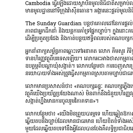
Cambodia ធ្វើឡើងដោយស្ថាប័នមូលនិធិជាតិសម្រាប់លទ្
មានមូលដ្ឋាននៅទីក្រុងវ៉ាស៊ីនតោន។ អង្ការនេះផ្តល់មូលនិ
The Sunday Guardian បន្តថាគោលដៅនៃការផ្ដល់ជូនវិភាគទ
ភាពជាអ្នកដឹកនាំ និងយន្តការគាំទ្រផ្នែកច្បាប់។ ក្នុងនោះ
ដើម្បីប្រគួតប្រជែង និងកាត់បន្ថយឥទ្ធិពលរបស់គណបក្
អ្នកនាំពាក្យសម្ព័ន្ធភាពឆ្ពោះទៅអនាគត លោក គីមសួរ ភ
ទានហិរញ្ញវត្ថុពីបរទេសឡើយ។ លោកអះអាងថាសកម្មភាពកបក្
ឧបត្ថម្ភពីបណ្ដាឃុំសង្កាត់។ លោកបន្ថែមថា ការចេញសារ
នយោបាយទាំងអស់ត្រូវធ្វើសកម្មភាពស្របតាមច្បាប់ជាធ
លោកមានប្រសាសន៍ថា៖ «គណបក្សឆន្ទៈ គណបក្សភ្លើងទៀននេះ
វត្ថុគឺយើងប្រយ័ត្នប្រយែងណាស់ មិនពាក់នឹងជំនួយហិរញ្ញវត
សង្កាត់ហ្នឹងមានការចូលរួមវិភាគទាន»។
លោកបន្ថែមថា៖ «យើងមិនព្រួយបារម្ភទេ ហើយឆ្លៀតឱកា
ឆ្លើយតបនឹងច្បាប់ដែលមានជាធរមាន ហើយខិតខំទាំងអស់គ្ន
មួយដែលឆ្លើយតបទៅនឹងអ្វីដែលបានចែងគឺលទ្ធិប្រជាធិប