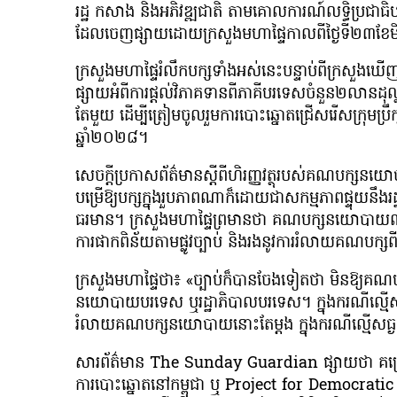
រដ្ឋ កសាង និងអភិវឌ្ឍជាតិ តាមគោលការណ៍លទ្ធិប្រជាធិ
ដែលចេញផ្សាយដោយក្រសួងមហាផ្ទៃកាលពីថ្ងៃទី២៣ខ
ក្រសួងមហាផ្ទៃរំលឹកបក្សទាំងអស់នេះបន្ទាប់ពីក្រស
ផ្សាយអំពីការផ្តល់វិភាគទានពីភាគីបរទេសចំនួន២លាន​ដ
តែមួយ ដើម្បីត្រៀមចូលរួមការបោះឆ្នោតជ្រើសរើសក្រុមប្រឹ
ឆ្នាំ២០២៨។
សេចក្ដីប្រកាសព័ត៌មានស្ដីពីហិរញ្ញវត្ថុរបស់គណបក្ស
បម្រើឱ្យបក្សក្នុងរួបភាពណាក៏ដោយជាសកម្មភាពផ្ទុយនឹងរដ្
ធរមាន។ ក្រសួងមហាផ្ទៃព្រមានថា គណបក្សនយោបាយ
ការផាកពិន័យតាមផ្លូវច្បាប់ និងរងនូវការរំលាយគណបក្ស
ក្រសួងមហាផ្ទៃថា៖ «ច្បាប់ក៏បានចែងទៀតថា មិនឱ្យគណ
នយោបាយបរទេស ឬរដ្ឋាភិបាលបរទេស។ ក្នុងករណីល្ម
រំលាយគណបក្សនយោបាយនោះតែម្តង ក្នុងករណីល្មើសធ្ងន់
សារព័ត៌មាន The Sunday Guardian ផ្សាយថា គម្រោងស
ការបោះឆ្នោតនៅកម្ពុជា ឬ Project for Democrat