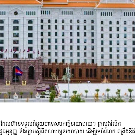
ណាដែលហ៊ានទទួលជំនួយបរទេសមកធ្វើនយោបាយ។ ក្រសួងរំលឹក
្មនុញ្ញ និងច្បាប់ស្តីពីគណបក្សនយោបាយ ដើម្បីរួមចំណែក ពង្រឹងនីត