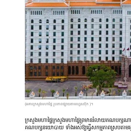
(អគារក្រសួងមហាផ្ទៃ រួបភាពផ្សាយតាមហ្វេសប៊ុក )។
ក្រសួងមហាផ្ទៃក្រសួងមហាផ្ទៃព្រមានរំលាយគណបក្ស
គណបក្សនយោបាយ ទាំងអស់ឱ្យធ្វើសកម្មភាពស្របតាមរដ្ឋធម