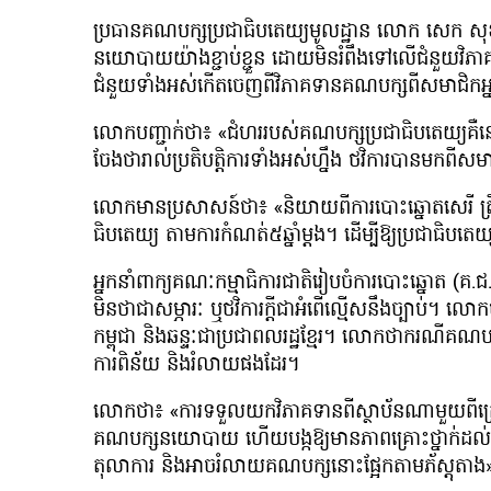
ប្រធានគណបក្សប្រជាធិបតេយ្យមូលដ្ឋាន លោក សេក ស
នយោបាយយ៉ាងខ្ជាប់ខ្ជួន ដោយមិនរំពឹងទៅលើជំនួយ
ជំនួយទាំងអស់កើតចេញពីវិភាគទានគណបក្សពីសមាជិកអ
លោកបញ្ជាក់ថា៖ «ជំហររបស់គណបក្សប្រជាធិបតេយ្យគឺនៅត
ចែងថារាល់ប្រតិបត្តិការទាំងអស់ហ្នឹង ថវិការបានមកពីស
លោកមានប្រសាសន៍ថា៖ «និយាយពីការបោះឆ្នោតសេរី ត្រឹមត្រូវន
ធិបតេយ្យ តាមការកំណត់៥ឆ្នាំម្ដង។ ដើម្បីឱ្យប្រជាធិបតេយ្យ
អ្នកនាំពាក្យគណៈកម្មាធិការជាតិរៀបចំការបោះឆ្នោត (
មិនថាជាសម្ភារៈ ឬថវិការក្ដីជាអំពើល្មើសនឹងច្បាប
កម្ពុជា និងឆន្ទៈជាប្រជាពលរដ្ឋខ្មែរ។ លោកថាករណីគណប
ការពិន័យ និងរំលាយផងដែរ។
លោកថា៖ «ការទទួលយកវិភាគទានពីស្ថាប័នណាមួយពីក្រៅប្រ
គណបក្សនយោបាយ ហើយបង្កឱ្យមានភាពគ្រោះថ្នាក់ដល់ប្រទ
តុលាការ និងអាចរំលាយគណបក្សនោះផ្អែកតាមភ័ស្តុតាង