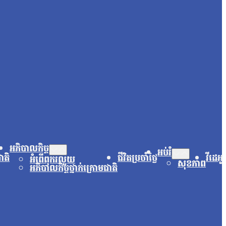
អភិបាលកិច្ច
អប់រំ
ជាតិ
ជីវិតប្រចាំថ្ងៃ
វីដេអូ
អំពើពុករលួយ
សុខភាព
អភិបាលកិច្ចថ្នាក់ក្រោមជាតិ