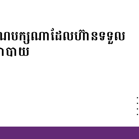
យគណបក្សណាដែលហ៊ានទទួល
យោបាយ