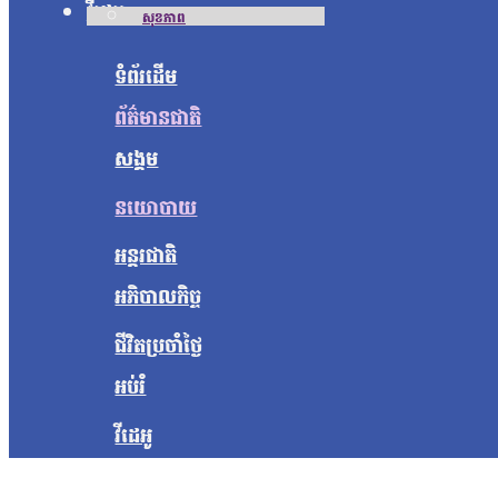
វីដេអូ
សុខភាព
ទំព័រដើម
ព័ត៌មានជាតិ
សង្គម
នយោបាយ
អន្តរជាតិ
អភិបាលកិច្ច
ជីវិតប្រចាំថ្ងៃ
អប់រំ
វីដេអូ