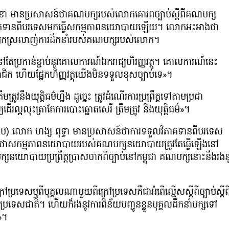
ុខា មានប្រសាសន៍ថាគណបក្សរបស់លោកគោរពច្បាប់ស្ដីពីគណបក្ស
វិភាគទានពីបរទេសមកធ្វើសកម្មភាពនយោបាយឡើយ។ លោកអះអាងថា
្នកស្រលាញ់ការដឹកនាំរបស់គណបក្សរបស់លោក។
ែប្រកាន់ខ្ជាប់នូវគោលការណ៍ឯករាជ្យហិរញ្ញវត្ថុ។ គោលការណ៍នេះ
មាជិក ហើយផ្នែកហិញ្ញវត្ថុយើងមិនទទួលខុសច្បាប់ទេ»។
ឹងយុត្តិធម៌ហ្នឹង ដូច្នេះ ត្រូវដំណើរការប្រព្រឹត្តទៅតាមប្រជា
ដើរល្អលុះត្រាតែការបោះឆ្នោតសេរី ត្រឹមត្រូវ និងយុត្តិធម៌»។
គ.ជ.ប) លោក ហង្ស ពុទ្ធា មានប្រសាសន៍ថាការទទួលវិភាគទានពីបរទេស
់។ លោកថាសកម្មភាពនយោបាយរបស់គណបក្សនយោបាយត្រូវតែធ្វើឡើងនៅ
ក្សនយោបាយប្រព្រឹត្តប្រាសចាកពីច្បាប់នៅកម្ពុជា គណបក្សនោះនឹងរងន
ទេសឬពីបុគ្គលណាមួយពីក្រៅប្រទេសគឺជាអំពើល្មើសស្ដីពីច្បាប់ស្ដីព
េសជាតិ។ ហើយក៏រងនូវការពិន័យបញ្ជូនខ្លួនបុគ្គលដឹកនាំបក្សទៅ
»។