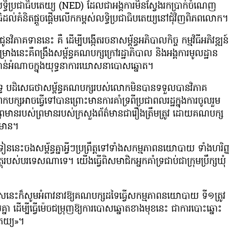
ធិប្រជាធិបតេយ្យ (NED) ដែលជាអង្គការមិនស្វែងរកប្រាក់ចំណេញ
ធិដល់គំនិតផ្តួចផ្តើមលើកកម្ពស់លទ្ធិប្រជាធិបតេយ្យនៅជុំវិញពិភពលោក។
ាននេះ គឺ ដើម្បីបង្កើតរចនាសម្ព័ន្ធអភិបាលកិច្ច កម្មវិធីអភិវឌ្ឍន៍
គម្រោងនេះគឺពង្រឹងសម្ព័ន្ធគណបក្សក្រៅរដ្ឋាភិបាល និងអង្គការមូលដ្ឋាន
សកាន់អំណាចក្នុងយុទ្ធនាការឃោសនាបោសឆ្នោត។
ិរិទ្ធ បដិសេធថាសម្ព័ន្ធគណបក្សរបស់លោកមិនបានទទួលបានវិភាគ
សអាចធ្វើទៅបានព្រោះមានការគាំទ្រពីប្រជាពលរដ្ឋក្នុងការចូលរួម
ព្រមានរបស់ព្រមានរបស់ក្រសួងព័ត៌មានជារឿងត្រឹមត្រូវ ដោយគណបក្ស
រមាន។
ចងសម្ព័ន្ធគ្នាអ្វីៗប្រព្រឹត្តទៅទាំងសកម្មភាពនយោបាយ ទាំងហរិញ្
្ថុរបស់បរទេសណាទេ។ យើងធ្វើពិសមាជិកអ្នកគាំទ្រជាប់ជាក្រុមប្រឹក្សឃុំ
សនេះក៏សូមអំពាវនាវឱ្យគណបក្សដទៃធ្វើសកម្មភាពនយោបាយ ទី១ត្រូវ
ា ដើម្បីធ្វើម៉េចជម្រុញឱ្យការបោសឆ្នោតខាងមុខនេះ ជាការបោះឆ្នោះ
តេយ្យ»។