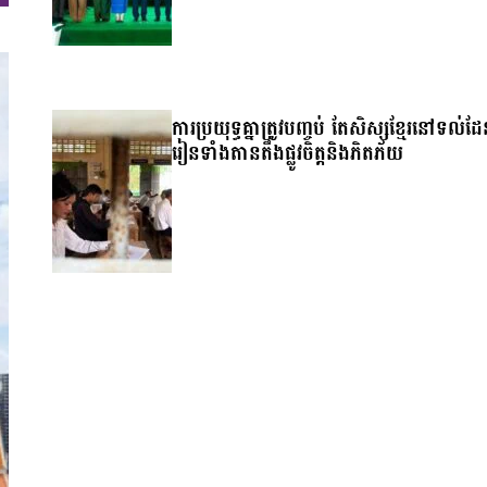
ការប្រយុទ្ធគ្នាត្រូវបញ្ចប់ តែសិស្សខ្មែរនៅទល់ដ
រៀនទាំងតានតឹងផ្លូវចិត្តនិងភិតភ័យ