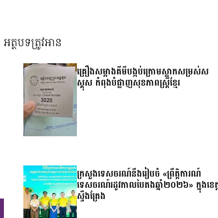
អត្ថបទត្រូវអាន
គ្រឿងសម្អាងគីមីបង្កប់ក្រោមស្លាកសម្រស់ស
ស្គុស កំពុងបំផ្លាញសុខភាពស្ត្រីខ្មែរ
ក្រសួងទេសចរណ៍នឹងរៀបចំ «ព្រឹត្តិការណ៍
ទេសចរណ៍រដូវកាលបៃតងឆ្នាំ២០២៦» ក្នុងខេត្
ស្ទឹងត្រែង