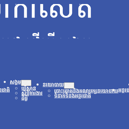
សង្គម
នយោបាយ
បរិស្ថាន
នជាតិ
អន្តរ
បោះឆ្នោតនិងគណបក្សនយោបាយ
សិទ្ធិការងារ
ទំនាក់ទំនងអន្តរជាតិ
ដីធ្លី