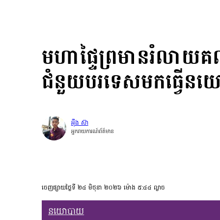
មហាផ្ទៃព្រមានរំលា
ជំនួយបរទេសមកធ្វើន
អុឺង ស៊ា
អ្នករាយការណ៍ព័ត៌មាន
ចេញផ្សាយថ្ងៃទី ២៤ មិថុនា ២០២៦ ម៉ោង ៥:៤៤ ល្ងាច
នយោបាយ