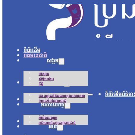
ទំព័រដើម
ព័ត៌មានជាតិ
សង្គម
បរិស្ថាន
សិទ្ធិការងារ
នយោបាយ
ដីធ្លី
ទំព័រដើម
ព័ត៌មា
បោះឆ្នោតនិងគណបក្សនយោបាយ
អន្តរជាតិ
ទំនាក់ទំនងអន្តរជាតិ
អភិបាលកិច្ច
អំពើពុករលួយ
ជីវិតប្រចាំថ្ងៃ
អភិបាលកិច្ចថ្នាក់ក្រោមជាតិ
អប់រំ