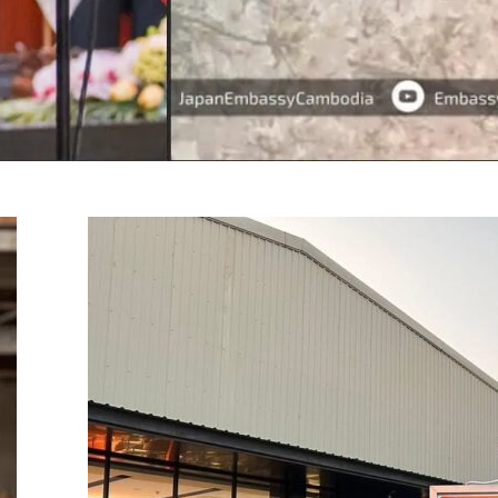
ទឹកទន្លេលិចបាត់»។ អ្នកស៊ើបអង្កេតជាន់ខ្ពស់ផ្នែក
OC) លោក យី សុខសាន្ត យល់ឃើញថា ចំណុចដែល
បន់៣នោះជាដីស្ថិតនៅទីតាំងតូចៗ គឺមានន័យថា
ាក់ស្ដែងរួចហើយ។ តែយ៉ាងណា លោកបន្តថា
ាជ្ញាធរដែនដីពិបាកវាស់វែង អាជ្ញាធរគួរដោះដូរដី
ច ដើម្បីចែកឱ្យប្រជាពលរដ្ឋសម្រាប់ការអាស្រ័យផល។
ាប្រជាពលរដ្ឋធ្វើមិនកើត ផ្ដល់ដីម្ដុំណាឱ្យគាត់
ាត់មានដីតូចៗច្រើន វាស់មិនបាន ទៅជាមិនឱ្យ
់ខាតបង់។ ដូច្នេះហើយបានជាគាត់នៅតែទាមទារ»។
 រដ្ឋក៏មានកាតព្វកិច្ចផ្ដល់ដីសម្បទានសង្គមកិច្ចជូន
ជាគាត់មានហើយមិនផ្ដល់ឱ្យគាត់ បែរជាមិនវាស់ឱ្យ
់វែងឱ្យពួកគាត់តាមលិខិត [លិខិត ស.ជ.ណ] ដែល
ាយករដ្ឋមន្ត្រីកម្ពុជា និងជាប្រធានព្រឹទ្ធសភា
រសួងដែនដីពិនិត្យកាត់ឆ្វៀលដីចេញពីតំបន់២ ឬ
ក់ស្ដែងនៅក្នុងតំបន់នោះ ដោយថ្លឹងថ្លែងជាមួយកត្តា
ភិរក្សតំបន់។ បន្ថែមពីលើនេះ រដ្ឋាភិបាលក៏បាន
 ស្មើនឹង…