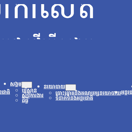
សង្គម
នយោបាយ
បរិស្ថាន
នជាតិ
អន្តរ
បោះឆ្នោតនិងគណបក្សនយោបាយ
សិទ្ធិការងារ
ទំនាក់ទំនងអន្តរជាតិ
ដីធ្លី