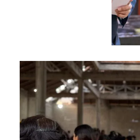
 លោក ហ៊ុន ម៉ាណែត មាន
បានតែម្ដងទេ បានតែបីខែទេ ព្រោះផុតពីហ្នឹង
ាច្រើន ជាពិសេសការកែសម្រួល
សិទ្ធិមនុស្សនៃសមាគមអាដហុក (ADH
ា (CDC) ព្រមទាំងការធ្វើទំនើបកម្ម
រដ្ឋបាលស្រុកតាំងគោកលើកឡើងថា ដីនៅតំ
តដល់វិនិយោគិនបរទេសក្នុងការមក
អាជ្ញាធរទទួលស្គាល់ពីការអាស្រ័យផលជ
៦ លោក អ៊ូអិណុ ក៏បានចូលជួប
ប្រសិនបើដីនោះមានទីតាំងតូចៗ ដែលធ្វើឱ្យអ
្ធសភា លោក ជា ធីរិទ្ធ លើក
កន្លែងផ្សេង ជាទម្រង់ដីសម្បទានសង្គមកិច្
្រឹងប្រែងក្នុងការរក្សាទំនាក់
លោកមានប្រសាសន៍ថា៖ «រដ្ឋាភិបាលប្រសិនបើថ
ដ្ឋកិច្ច ពាណិជ្ជកម្ម ការ
ទៅ បើឆ្វៀលមិនកើត។ ដល់តែយើងមើលឃើញគ
ំងពីរ។ លោក ធីរិទ្ធ បាន
គាត់។ នេះជាហេតុផលមួយដែលធ្វើឱ្យគាត
ិងជួយដល់កម្ពុជានៅពេល
លោកបន្ថែមថា៖ «បើសិនជាគាត់អត់ដី គាត់ខ្វះ
បញ្ហាផ្ទៃក្នុងរបស់កម្ពុជា ជា
ពលរដ្ឋ ដើម្បីបានជាផលប្រយោជន៍។ បើសិន
ិងជាពិសេសគឺការគាំទ្ររបស់
នេះជាការមិនយកចិត្តទុកដាក់ផ្ដល់ការវាស
ត្តិការទូតរយៈពេល ៣ឆ្នាំរបស់
គាត់បញ្ជាក់»។ នៅខែឧសភា ឆ្នាំ២០២២ អតីតន
ងការលើកកម្ពស់ទំនាក់ទំនង
បច្ចុប្បន្ន លោក ហ៊ុន សែន បានបញ្ជាឱ្យក្
្រោយ» ព្រមទាំងបានចុះហត្ថ
តំបន់៣ ជូនប្រជាពលរដ្ឋផ្អែកលើស្ថានភាពជា
រគាំទ្រវិស័យបោសសម្អាតមីន
ប្រវត្តិសាស្ដ្រ ជីវភាពប្រជាពលរដ្ឋ និងការអ
ូដទៃទៀត ដើម្បីគាំទ្រដល់ការ
សម្រេចកែ​សម្រួលផ្ទៃដីទំហំ ៦៣៦៥ហិកតា
ស។ ជាពិសេស នៅថ្ងៃទី១៩ ខែ