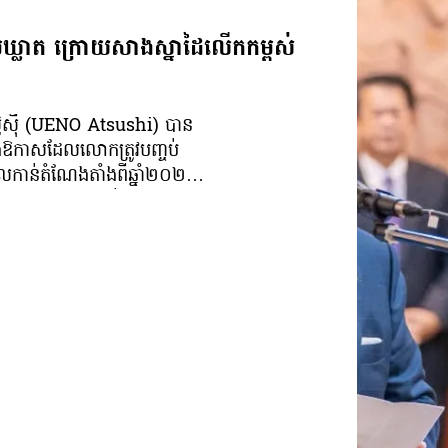
អ៊ុនតាក់មក។ ដីខ្ញុំធ្វើតាំងពីនោះមករហូតហើ
រៀមឃ្លាត ក្រោយសាងស្នាដៃលើកកម្ពស់
តំបន់៣ គាត់ឈប់ឱ្យធ្វើ។ សព្វថ្ងៃប្រជាពលរ
រស់នៅ។ បើគេធ្វើបែបហ្នឹង ខ្ញុំបានអ្វីហូប
ទេ។ ដីដែលមិនធ្លាប់ធ្វើក៏មិនចង់បានដែរ។ អ
ម៉ាណែត ឱ្យគាត់ជួយអន្តរាគមន៍ឱ្យផង។ [
ត់ស៊ូស៊ី (UENO Atsushi) បាន
ជាតំបន់៣ ហើយ តើមានអីសង្ឃឹមទៀត?»។ ពេ
 ក្នុងឱកាសដែលលោកត្រូវបញ្ចប់
៨៨៩គ្រួសារ កាលពីខែឧសភា ឆ្នាំ២០២២ អ្
ចូលកាន់តំណែងតាំងពីឆ្នាំ២០២៣
មានតែឈ្មោះ តែមិនទាន់បានប្លង់នោះឡើយ ក
កម្មការទូតរបស់ខ្លួននៅកម្ពុជា
ប្រជាពលរដ្ឋមកពីភូមិគោកអណ្ដែក លោក
ត្រូវផ្លាស់ប្តូរទៅកាន់ការងារទូត
អាស្រ័យផលមានចំនួន ២ហិកតា នៅតំបន់៣ ដោ
យលោក ហ៊ុន ម៉ាណែត លោក
គឺនៅពេលរដូវទឹកស្រក។ លោកអះអាងថា ការប
្រ កិច្ចសហប្រតិបត្តិការយ៉ាង
ធ្វើលើដីហាមឃាត់នៅតំបន់៣ គឺមិនខុសទេ 
ស់លោកឱ្យទទួលបានជោគជ័យ
តាំងពីយូរមកហើយ ចំណែកឯតំបន់៣ ទើបត្រ
្ជកម្ម វិនិយោគ រួមទាំងសន្តិសុខ
លោកនិយាយថា៖ «និយាយទៅដីនេះទើប
តែបន្តផ្ដល់ការគាំទ្រ
មិនដែលមានអ្នកហាមឃាត់ទេ ហើយប្រជាពលរ
ំនងទ្វេភាគីឱ្យកាន់តែរឹងមាំ និង
ក៏អនុញ្ញាតកាត់ឆ្វៀលឱ្យប្រជាពលរដ្ឋដ
្គម លោក ហ៊ុន ម៉ាណែត បាន
ឆ្នាំ២០១១»។ លោកបន្ថែមថា៖ «អត់ដីស្រែ
ផ្នែកការទូត ក្នុងការចូលរួម
ការដីស្រែដើម្បីចិញ្ចឹមជីវិត ណាមួយជំពាក់ធ