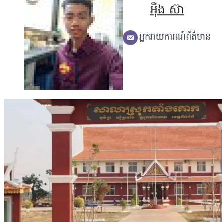
អុឺង ស៊ា
អ្នករាយការណ៍ព័ត៌មាន