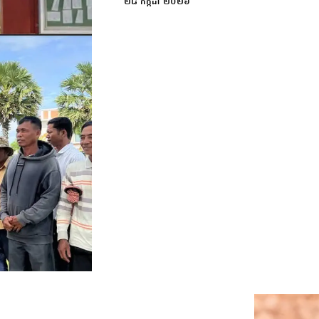
២៨ កក្កដា ២០២៦
នៅលើដីទាំងអស់នោះ។ សេចក្ដីបំភ្លឺព័ត៌
ប្រជាពលរដ្ឋបានស្នើសុំនេះ ស្ថិតលើទីតាំ
ឆ្វៀលជូន ស្ថិតក្នុងតំបន់៣ តាមដងទន្លេស
នៅតំបន់២ ដែលរដ្ឋាភិបាលកាត់ឆ្វៀលជូន 
តាំងគោក បន្តផ្សព្វផ្សាយ និងទប់ស្កាត់ការ
ពលរដ្ឋគោរពតាមគោលការណ៍របស់រដ្ឋាភិប
ព្រោះជាតំបន់ធនធានធម្មជាតិដែលត្រូវរក្ស
ព័ត៌មានរបស់រដ្ឋបាលស្រុកតាំងគោកខាងលើ។
ប្រមាណ ២០នាក់ តំណាងឱ្យ ៤៨គ្រួសារ ម
ស្រឡៅ ស្រុកតាំងគោក ខេត្តកំពង់ធំ បានឡើ
ដែនដី នគរូបនីយកម្ម និងសំណង់ ក្នុងគោល​ប
អាស្រ័យផលលើដីចំនួន ២៣០ហិកតាឡើងវ
ច្រើនឆ្នាំមកហើយ។ ប្រជាពលរដ្ឋមកពីភូមិគ
បដិសេធថា ប្រជាពលរដ្ឋមិនបានទៅទន្ទ្រា
អះអាងថា ប្រជាពលរដ្ឋអាស្រ័យផលលើដីដែលព
អាស្រ័យផលលើដីចំនួន ៣ហិកតា តាំងពីឆ
អាជ្ញាធរណាមកហាមឃាត់ទេ។ អ្នកស្រីត្អូញត្អ
៣ហិកតា ដែលអ្នកស្រីកាន់កាប់នោះឡើយ។ អ្