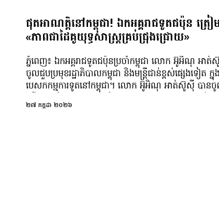
ផុតអាណត្តិនៅកម្ពុជា! ឯកអគ្គរាជទូតជប៉ុន ត្
«ភាពជាដៃគូយុទ្ធសាស្ត្រគ្រប់ជ្រុងជ្រោយ»
ភ្នំពេញ៖ ឯកអគ្គរាជទូតជប៉ុនប្រចាំកម្ពុជា លោក អ៊ូអិណុ អា
ចូលជួបប្រមុខរដ្ឋាភិបាលកម្ពុជា និងមន្ត្រីជាន់ខ្ពស់ផ្សេងទៀត
បេសកកម្មការទូតនៅកម្ពុជា។ លោក អ៊ូអិណុ អាត់ស៊ូស៊ី បាន
ហើយក្នុងអំឡុងខែកក្កដា ឆ្នាំ២០២៦ នេះ លោកបានបញ្ចប់បេសក
២៧ កក្កដា ២០២៦
និងបានចូលជួបជម្រាបលាថ្នាក់ដឹកនាំជាន់ខ្ពស់របស់កម្ពុជា មុននឹង
នៅប្រទេសឥណ្ឌូណេស៊ី។ ក្នុងជំនួបសម្ដែងការគួរសមជាមួ
អ៊ូអិណុ បានថ្លែងអរគុណរដ្ឋាភិបាលកម្ពុជា ដែលបានផ្ដល់ការគាំទ
ពេញលេញ និងការបង្កលក្ខណៈងាយស្រួលដល់បេសកកម្មរប
ព្រមទាំងសម្រេចបានលទ្ធផលធំៗទាំងក្នុងវិស័យសេដ្ឋកិច្ច ពាណិជ
ការពារជាតិ និងវិស័យជាច្រើនទៀត។ លោកអះអាងថា ជប៉ុននឹងនៅ
និងសហប្រតិបត្តិការជាមួយកម្ពុជា ដើម្បីពង្រឹង និងពង្រីកទំនាក់ទ
រីកចម្រើនបន្ថែមទៀត។ តាមរយៈសារបង្ហោះនៅលើបណ្ដាញសង
ចាត់ទុកបេសកកម្មរបស់ លោក អ៊ូអិណុ អាត់ស៊ូស៊ី ថាជាជោគជ័យ