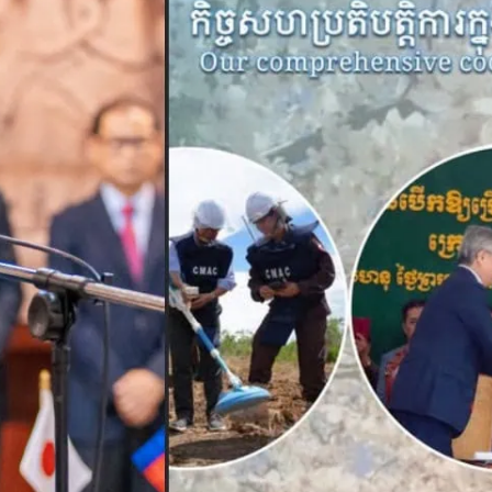
យ មិនតិចឆ្នាំទេ។ ឥឡូវគាត់ [អាជ្ញាធរ] ថាដីហ្នឹងនៅ
ដ្ឋនៅម្ដុំហ្នឹងទីពឹងលើដីប៉ុណ្ឹង អាស្រ័យផលដើម្បី
?»។ អ្នកស្រីបន្ថែមថា៖ «សុំតែដីអាស្រ័យផលមកវិញ
៊ីចឹងបានចង់ស្នើសុំទៅសម្ដេចបវរធិបតី ហ៊ុន
...] រំពឹងតែលើដីប៉ុណ្ឹង ហើយបើគេបោះបង្គោលថា
លសួរពីការចែកប្លង់ដីជូនប្រជាពលរដ្ឋចំនួន
នកស្រី សួង យ៉ាង អះអាងថា ប្រជាពលរដ្ឋខ្លះ
្នុងនោះមានរូបអ្នកស្រីម្នាក់ផងដែរ។ ចំណែកឯ
 ទិត ថុល អាយុ ៣៦ឆ្នាំ លើកឡើងថា ដីដែលលោក
យដាំដំណាំស្រូវបានតែម្ដងប៉ុណ្ណោះក្នុងមួយឆ្នាំ
ំភ្លឺរបស់រដ្ឋបាលស្រុកតាំងគោកថា ប្រជាពលរដ្ឋ
តែប្រជាពលរដ្ឋធ្វើតែលើដីដែលអាស្រ័យផលស្រាប់
ូវបានកំណត់រយៈពេលចុងក្រោយ ៣ឆ្នាំប៉ុណ្ណោះ។
តែហាមឃាត់រយៈពេល ២០២៤ មកទេ។ កាលពីមុន
ដ្ឋធ្វើតែរហូតហ្នឹង។ សម្ដេច [លោក ហ៊ុន សែន]
ែរ ពេលលោកមកស្រុកតាំងគោកកាលពីខែឧសភា
ហ្នឹងដឹងតែលំបាកហើយបង ដោយសារតែខ្ញុំនេះត្រូវ
នាគារ។ បានដីហ្នឹងទៅគ្រាន់ធ្វើ ហើយមួយឆ្នាំធ្វើ