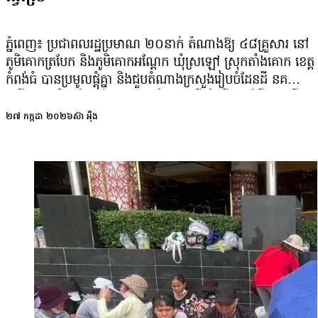
ច្រើនដោយសារតែកត្តាស្មុគស្មាញផ្នែកច្បាប់។ លោកថ្លែងថ
ជាអ្នកធានានូវការការពារ និងប្ដេជ្ញាសន្យាថាមិនឱ្យរដ្ឋបរទ
បូរណភាពទឹកដីកម្ពុជាឡើយ ព្រមទាំងជំរុញការអភិវឌ្ឍតាមរយ
ភ្នំពេញ៖ ប្រជាពលរដ្ឋប្រមាណ ២០នាក់ តំណាងឱ្យ ៤៨គ្រួសារ នៅ
ប្រាក់ទាប។ ប៉ុន្តែ យើងក៏ត្រូវតែបង្ហាញនូវប្រព័ន្ធច្បាប់ឱ្យមានភ
ភូមិគោកត្របែក និងភូមិគោកអណ្ដែក ឃុំស្រឡៅ ស្រុកតាំងគោក ខេត្ត
អំពើពុករលួយ និងត្រូវយកចិត្តទុកដាក់លើច្រកចេញចូលតែមួយ 
កំពង់ធំ បានប្រមូលផ្ដុំគ្នា និងជួបតំណាងក្រសួងរៀបចំដែនដី នគ
ចិត្តរបស់អ្នកវិនិយោគទុន»៕
រូបនីយកម្ម និងសំណង់ ក្នុងគោលបំណងស្នើសុំប្រើប្រាស់ដីស្រែឡើង
វិញ បន្ទាប់ពីពួកគេបានដកញត្តិពីរដ្ឋសភាមកវិញ។ ពួកគេអះអាងថា
២៧ កក្កដា ២០២៦
ស៊ា អុឺង
អាជ្ញាធរបានហាមឃាត់មិនឱ្យអាស្រ័យផលលើដីចំនួន ២៣០ហិកតា
អស់រយៈពេល ៣ឆ្នាំមកហើយ។ ប្រជាពលរដ្ឋមកពីភូមិគោកត្របែក
លោក នូ តៃ អាយុ ៦៣ឆ្នាំ អះអាងថា លោកបានអាស្រ័យ​ផលលើដី
ចំនួន ៣ហិកតា នៅភូមិគោកត្របែក ឃុំស្រឡៅ ស្រុកតាំងគោក ខេត្ត
កំពង់ធំ អស់រយៈពេលជាច្រើនឆ្នាំមកហើយ និងមិនដែលមានបញ្ហាអ្វី
ឡើយជាមួយអាជ្ញាធរមូលដ្ឋាន។ លុះដល់ឆ្នាំ២០២៣ លោកបញ្ជាក់ថា
អាជ្ញាធរស្រុកបានហាមឃាត់មិនឱ្យប្រជាពលរដ្ឋធ្វើស្រែឡើយ ដោយ
អះអាងប្រាប់ប្រជាពលរដ្ឋថា ដីស្រែចំនួន ២៣០ហិកតានោះ ជាដី
កម្មសិទ្ធិរបស់រដ្ឋ ស្ថិតក្នុងតំបន់អភិរក្ស (ហៅថាតំបន់៣)។ លោក
ថ្លែងថា៖ «មកនេះមានបំណងសុំដីនេះអាស្រ័យផលវិញទេ។ សុំតែ
ប៉ុណ្ណឹងទេ គ្រាន់តែអាស្រ័យផលចិញ្ចឹមជីវិតទៅមុខទៀត ព្រោះយើង