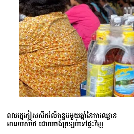
្រសួងការពារជាតិ លោក ទៀ សីហា
នុងទឹកប្រាក់ ៥០០លានយ៉េន
ករណ៍បញ្ជូនសារដល់កងទ័ព
ិន្ទ ដើម្បីលើកកម្ពស់
ួមចំណែកដល់សន្តិភាព និងស្ថិរ
សង្គម លោកបណ្ឌិត មាស នី
ាក់ទំនងរវាងជប៉ុន និងកម្ពុជា
មទៀត ដើម្បីទាក់ទាញវិនិយោគិន
៉ុនមកកម្ពុជាមានសារៈសំខាន់
្ពុជាត្រឹមតែទទួលជំនួយនោះទេ
្កើនពាណិជ្ជកម្ម»។ លោកបន្ថែមថា៖
ដែលធ្វើឱ្យគេពិបាករំពឹងទុក។ ដល់
ើងដឹងហើយថាគេយកលុយមកប្រើនៅ
បាស់លាស់ គេក៏មិនហ៊ានប្រថុយ
៉ា បានមានប្រសាសន៍ថា ជប៉ុន
ពលរដ្ឋភៀសសឹករំលឹកខួបមួយឆ្នាំនៃការឈ្លាន
ិងបានជួយគាំទ្រដំណើរការ
ជួយកម្ពុជាច្រើនលើវិស័យធំៗ
ពានរបស់ថៃ ដោយចង់ត្រឡប់ទៅផ្ទះវិញ
ិយោគិនមិនសូវហ៊ានមកបណ្ដាក់ទុន