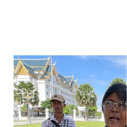
លើកកម្ពស់ទំនាក់ទំនង និងកិច្ចសហប្រតិបត្តិការ។ ក្នុងនោះ
ប្រសាសន៍ថា កម្ពុជា និងជប៉ុនបានដាក់ចេញនូវកំណែទម្រង់ជ
រចនាសម្ព័ន្ធ និងយន្តការការងាររបស់ក្រុមប្រឹក្សាអភិវឌ្ឍន៍កម្ពុជ
ប្រព័ន្ធពន្ធដារ ដើម្បីផ្ដល់ភាពងាយស្រួល និងបង្កើនទំនុកចិត្
បណ្ដាក់ទុននៅកម្ពុជា។ កាលពីថ្ងៃទី១៤ ខែកក្កដា ឆ្នាំ២០២
ប្រធានព្រឹទ្ធសភា លោក ហ៊ុន សែន ផងដែរ។ អ្នកនាំពាក្យព្រឹទ
ឡើងថា នៅក្នុងជំនួបនោះ ភាគីទាំងពីរបានពិភាក្សាគ្នាពីកិច្ចខិតខំប
ទំនង និងភាពជាដៃគូយុទ្ធសាស្ត្រ ជាពិសេសលើវិស័យសន្តិសុខ សេ
វិនិយោគ និងទំនាក់ទំនងរវាងប្រជាជន និងប្រជាជននៃប្រទេសទា
ថ្លែងថា៖ «សម្ដេចបានអរគុណចំពោះជប៉ុនដែលតែងតែគាំទ្រ ន
កន្លងមក ទាំងនៅក្នុងក្របខណ្ឌនៃការស្វែងរកការចូលរួមដោះស្រាយ
ផ្នែកនៃការរក្សាសន្តិភាព ការចូលរួមចំណែកបោសសម្អាតមីន ន
ជប៉ុនក្នុងការកសាងហេដ្ឋារចនាសម្ព័ន្ធរបស់កម្ពុជា»។ ក្នុងអាណ
លោក លោក អ៊ូអិណុ អាត់ស៊ូស៊ី បានរួមចំណែកយ៉ាងសកម្មក្នុ
ប្រទេសទាំងពីរឱ្យក្លាយជា «ភាពជាដៃគូយុទ្ធសាស្ត្រគ្រប់ជ្រុងជ
លេខាលើគម្រោងជំនួយនានា ដូចជាការផ្ដល់ឧបករណ៍យោធា កា
និងការពង្រីកប្រព័ន្ធទឹកស្អាតតាមរយៈទីភ្នាក់ងារ JICA និងដៃគ
អភិវឌ្ឍហេដ្ឋារចនាសម្ព័ន្ធ និងការកសាងសមត្ថភាពបច្ចេកទេ