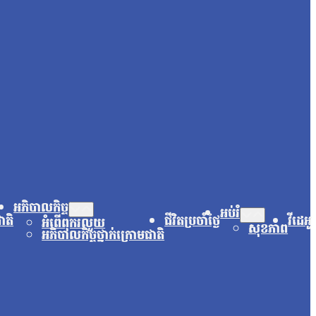
អភិបាលកិច្ច
អប់រំ
ជាតិ
ជីវិតប្រចាំថ្ងៃ
វីដេអូ
អំពើពុករលួយ
សុខភាព
អភិបាលកិច្ចថ្នាក់ក្រោមជាតិ