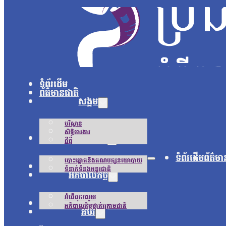
ទំព័រដើម
ព័ត៌មានជាតិ
សង្គម
បរិស្ថាន
សិទ្ធិការងារ
នយោបាយ
ដីធ្លី
ទំព័រដើម
ព័ត៌មា
បោះឆ្នោតនិងគណបក្សនយោបាយ
អន្តរជាតិ
ទំនាក់ទំនងអន្តរជាតិ
អភិបាលកិច្ច
អំពើពុករលួយ
ជីវិតប្រចាំថ្ងៃ
អភិបាលកិច្ចថ្នាក់ក្រោមជាតិ
អប់រំ