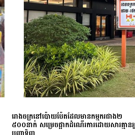
រោងចក្រនៅប៉ោយប៉ែតដែលមានកម្មករជាង២
៥០០នាក់ សម្រេចផ្អាកដំណើរការដោយសារគ្មានអ្
បញ្ជាទិញ