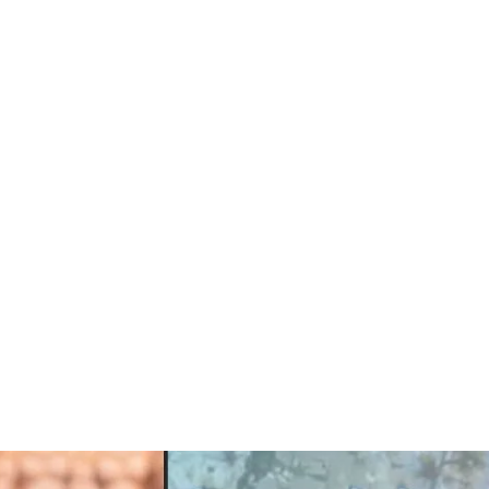
មានរបស់រដ្ឋបាលស្រុកតាំងគោក បកស្រាយថា ដីដែល
ងតូចៗជាច្រើនដែលរាជរដ្ឋាភិបាលមិនបានកាត់
ាប។ លិខិតដដែលបន្តថា ការបង្កបង្កើនផលលើផ្ទៃដី
មិនត្រូវបានហាមឃាត់ឡើយ។ រដ្ឋបាលស្រុក
ទន្ទ្រានដីខុសច្បាប់នៅតំបន់៣ និងណែនាំឱ្យប្រជា
ាល មិនឱ្យបង្កបង្កើនផលនៅតំបន់ហាមឃាត់នេះ
ាទុកដើម្បីផលប្រយោជន៍ជាតិ។ នេះបើតាមសេចក្ដី
 នៅថ្ងៃទី២៧ ខែកក្កដា ឆ្នាំ២០២៦ ប្រជាពលរដ្ឋ
កពីភូមិគោកត្របែក និងភូមិគោកអណ្ដែក ឃុំ
ងមករាជធានីភ្នំពេញ ដើម្បីដាក់ញត្តិទៅក្រសួង
ំណងស្នើសុំកិច្ចអន្តរាគមន៍ឱ្យពួកគេអាច
ិញ ក្រោយអាជ្ញាធរហាមឃាត់អស់រយៈពេលជា
ោកត្របែក អ្នកស្រី សួង យ៉ាង អាយុ ៥២ឆ្នាំ
នដីព្រៃលិចទឹកនៅតំបន់៣ នោះទេ ដោយអ្នកស្រី
ួកគេមានស្រាប់ប៉ុណ្ណោះ។ អ្នកស្រីថា អ្នកស្រី
្នាំ១៩៩៣ មកម្ល៉េះ ហើយមិនដែលមាន
ែរថា អ្នកស្រីគ្មានដីស្រែឯណា ក្រៅពីដីស្រែ
នកស្រីនិយាយថា៖ «ដីហ្នឹងខ្ញុំធ្វើតាំងពី១៩៩៣