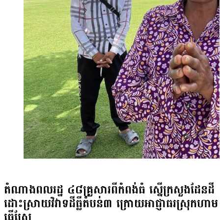
កក្កដា ឆ្នាំ២០២៦ លោក អ៊ូអិណុ អាត់ស៊ូស៊ី និងរដ្ឋមន្ត្រីក
បានចុះហត្ថលេខាលើគម្រោងជំនួយសន្តិសុខផ្លូវការ (OSA) ក្
(ប្រមាណ ៣លានដុល្លារអាមេរិក)។ គម្រោងនេះ នឹងផ្ដល់ឧប
ជើងគោក និងនាវាល្បាតដល់កងទ័ពជើងទឹកនៃកងយោធពលខេមរភូម
សមត្ថភាពសន្តិសុខ និងសមត្ថភាពរារាំងរបស់កម្ពុជា ព្រមទាំងរ
ភាពក្នុងតំបន់។ ទោះបីជាយ៉ាងណា អ្នកវិភាគនយោបាយ និង
បានបង្ហាញការសាទរចំពោះកិច្ចសហប្រតិបត្តិការ និងការរក្សាទំន
ប៉ុន្តែលោកក៏ចង់ឃើញរដ្ឋាភិបាលកម្ពុជាពង្រឹងផ្នែកច្បាប់បន្ថែ
ជប៉ុន។ លោកមានប្រសាសន៍ថា៖ «យើងទទួលស្គាល់ថាជំនួយជប
ដូចជាផ្លូវជាតិលេខ៥ ជាដើម។ តែសម្រាប់ខ្ញុំ គឺមិនចង់ឃើញកម
ប៉ុន្តែខ្ញុំចង់ឃើញកម្ពុជាកសាងទំនុកចិត្តជាមួយជប៉ុន ដើម្បីបង
«រឿងដែលពិបាកបំផុតគឺការអនុវត្តផ្នែកច្បាប់នៅក្នុងស្រុកយើង 
ពេលអ៊ីចឹងទៅ វាធ្វើឱ្យគេស្ទាក់ស្ទើរក្នុងការវិនិយោគ។ យ
ស្រុកយើង ប៉ុន្តែប្រសិនបើច្បាប់នៅស្រុកយើងវាធីងធោងមិនច្
ដែរ»។ ចំណែកឯប្រធានគណបក្សជំនាន់ថ្មី លោក មាជ សុវណ្ណរ
តំណាងពលរដ្ឋ ៤៨គ្រួសារពីកំពង់ធំ ស្នើក្រសួងដែនដី
ជាប្រទេសហត្ថលេខីនៃកិច្ចព្រមព្រៀងសន្តិភាពទីក្រុងប៉ារីស ន
បោះឆ្នោតនៅកម្ពុជាតាំងពីឆ្នាំ១៩៩៣។ លោកបន្តថា ជប៉ុនបាន
ដោះស្រាយវិវាទដីធ្លីតំបន់៣ ក្រោយអាជ្ញាធរស្រុកហាម
ដូចជាពាណិជ្ជកម្ម សន្តិសុខ និងហេដ្ឋារចនាសម្ព័ន្ធ ប៉ុន្តែវិន
ធ្វើស្រែ