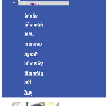
វីដេអូ
សុខភាព
ទំព័រដើម
ព័ត៌មានជាតិ
សង្គម
នយោបាយ
អន្តរជាតិ
អភិបាលកិច្ច
ជីវិតប្រចាំថ្ងៃ
អប់រំ
វីដេអូ