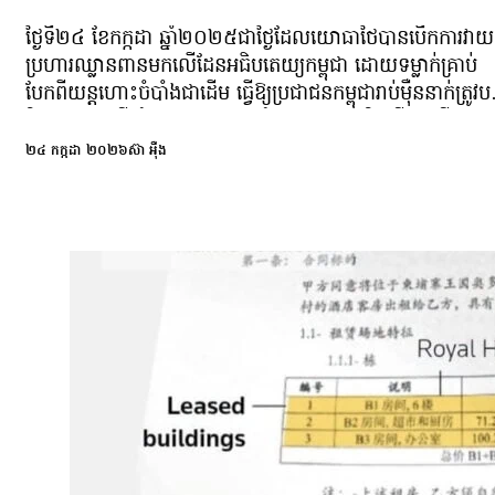
ា៖ «ប្រទេសហត្ថលេខីនេះហើយដែល
េសណារំលោភអធិបតេយ្យ និង
ថ្ងៃទី២៤ ខែកក្កដា ឆ្នាំ២០២៥ជាថ្ងៃដែលយោធាថៃបានបើកការវាយ
ៈជំនួយឥតសំណង និងកម្ចីការ
ប្រហារឈ្លានពានមកលើដែនអធិបតេយ្យកម្ពុជា ដោយទម្លាក់គ្រាប់
ាពរលូន កុំឱ្យស្មុគស្មាញ មាន
បែកពីយន្តហោះចំបាំងជាដើម ធ្វើឱ្យប្រជាជនកម្ពុជារាប់ម៉ឺននាក់ត្រូវបង្
ដើម្បីជៀសវាងការបាត់បង់ទំនុក
ចិត្តចាកចេញពីលំនៅដ្ឋាន។ មួយឆ្នាំកន្លងផុតទៅ និងបើទោះបីជា
ប្រទេសកម្ពុជា និងថៃបានឈានដល់កិច្ចព្រមព្រៀងឈប់បាញ់កាលព
២៤ កក្កដា ២០២៦
ស៊ា អុឺង
ចុងខែធ្នូ ឆ្នាំ២០២៥ក៏ដោយ យោធាថៃនៅបន្តរាយបន្លាលួស
ដាក់ទូរកុងតឺន័រ កសាងហេដ្ឋារចនាសម្ព័ន្ធ ចូលក្នុងដែនអធិបតេយ្យ
កម្ពុជានៅតាមបណ្ដាខេត្តមួយចំ​នួនជាប់បន្ទាត់ព្រំដែន។ ការណ៍នេះ
រដ្ឋាភិបាលកម្ពុជាតែងតែតវ៉ាយ៉ាងដាច់អហង្ការចំពោះការឈ្លានពានន
និងអំពាវនាវឱ្យភាគីថៃចូលតុចរចា ដោះស្រាយតាមយន្តការ
គណៈកម្មាធិការព្រំដែនគោកចម្រុះ (JBC) ដោយសន្តិវិធី។ រដ្ឋាភិប
កម្ពុជាតាមរយៈក្រសូងការបរទេស កាលពីថ្ងៃទី២២ ខែកក្កដា
ឆ្នាំ២០២៦ បានចេញសេចក្ដីថ្លែងការណ៍ជាថ្មីម្ដងទៀត ដោយចាត់ទុ
សកម្មភាពកងកម្លាំងប្រដាប់អាវុធថៃដែលចូលឈូសឆាយធ្វើផ្លូវថ្មីនៅ
ស្រុកអន្លង់វែង ខេត្តឧត្តរមានជ័យ ជាការរំលោភបំពានអធិបតេយ្យ
កម្ពុជា។ ក្រសួងការបរទេសស្នើឱ្យភាគីថៃដោះស្រាយតាមយន្តការ
គណៈកម្មាធិការព្រំដែនគោកចម្រុះ (JBC) ដើម្បីបន្តការងារវាស់វែង