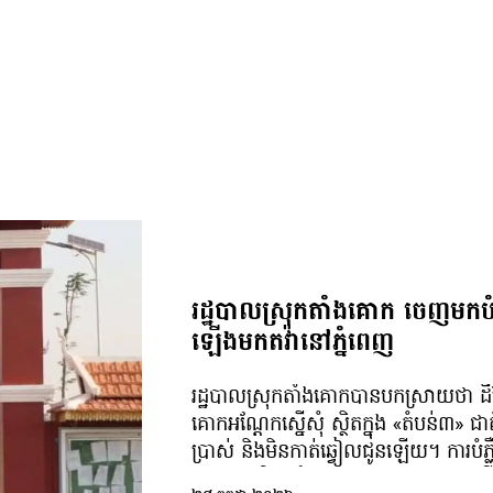
រដ្ឋបាលស្រុកតាំងគោក ចេញមកបំ
ឡើងមកតវ៉ានៅភ្នំពេញ
រដ្ឋបាលស្រុកតាំងគោកបានបកស្រាយថា ដីដែ
គោកអណ្ដែកស្នើសុំ ស្ថិតក្នុង «តំបន់៣» ជ
ប្រាស់ និងមិនកាត់ឆ្វៀលជូនឡើយ។ ការបំ
គ្រួសារកសិករទាំង ៤៨គ្រួសារ ដែលបានធ្វ