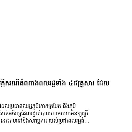
ភ្លឺករណីតំណាងពលរដ្ឋទាំង ៤៨គ្រួសារ ដែល
លប្រជាពលរដ្ឋភូមិគោកត្របែក និងភូមិ​
ាតំបន់អភិរក្សដែលរដ្ឋាភិបាលហាមឃាត់មិនឱ្យប្រើ
ភ្លឺនោះតបទៅនឹងសកម្មភាពរបស់ប្រជាពលរដ្ឋតំណាង
ើដំណើរមកកាន់ក្រសួងដែនដី ស្នើសុំអា​ស្រ័យ​ផល