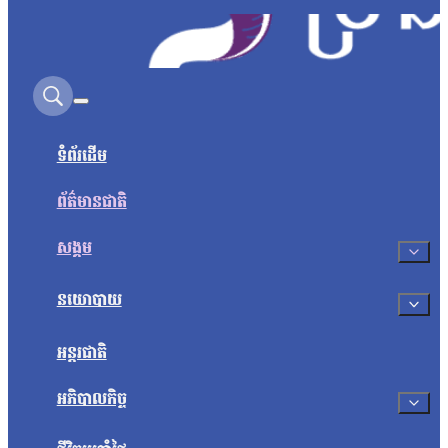
Search on this site
ទំព័រដើម
ព័ត៌មានជាតិ
សង្គម
នយោបាយ
អន្តរជាតិ
អភិបាលកិច្ច