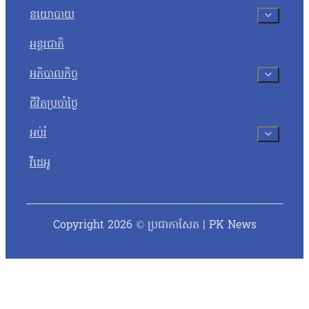
នយោបាយ
អន្តរជាតិ
អភិបាលកិច្ច
ជីវិតប្រចាំថ្ងៃ
អប់រំ
វីដេអូ
Copyright 2026 © ប្រជាកាសែត | PK News