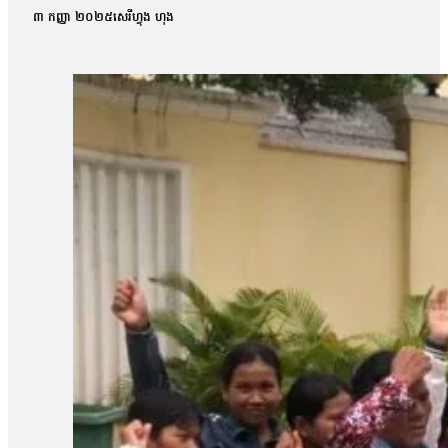
កិច្ចព្រមព្រៀងសន្តិភាពក្រុងប៉ារីសគឺលោក សឺន ជុំជួន បានថ្លែងប្រាប
៣ កញ្ញា ២០២៥
សេរីហ្វុង ហុង
ប៉ុន្តែតុលាការមិនបានបញ្ជាក់ពីមូលហេតុក្រោយការសម្រេចនេះឡើយ 
ប៉ុន្តែការប្រកាសហេតុ មិនបានលើកឡើងអំពីការសំអាងហេតុអ្វីទេ ដោយស
លោកបន្ថែមថា៖ «យើងនៅតែចាត់ទុកថាជាការប៉ះពាល់ទៅលើសិទ្ធិនៃការឃុ
ហ្នឹងមានសេរីភាព […]ក្នុងនាមជាមេធាវី យើងមិនអាចទទួលយកបានទេ 
លោកមេធាវីឱ្យដឹងថា តុលាការបានបើកសវនាការអង្គសេចក្ដីលើសំណុំរឿ
លទ្ធផលសំណើសុំនៅក្រៅឃុំដែលបានស្នើកាលពីថ្ងៃទី២៧ ខែសីហា។ បងស្រីប
ស្រីគាត់ និងសកម្មជនឯទៀត ព្រោះការបន្តឃុំខ្លួននេះបានធ្វើឱ្យប៉ះពាល់ជ
របស់បងសាន សិទ្ធ ដែលគាត់ត្រូវទទួលបន្ទុក។ អ៊ីចឹងខ្ញុំគិតថា ទី១ការអប់រំ
រហូតដល់ទៅ១៣ខែជាងហើយ[…]វាលើសពាក់កណ្ដាលនៃការអនុវត្តន៍»។ ចំណែ
របស់បងប្រុសគាត់ ហើយអ្នកស្រីស្នើសុំតុលាការពិចារណាដោះលែងលោក ស្រ៊ុន 
ទៅឱ្យនៅក្រៅឃុំតាមការស្នើសុំរបស់ក្រុមគ្រួសារ ហើយហ្នឹងក៏ជាសិទ្ធិរ
ករណីនេះ មន្រ្តីអង្កេតជាន់ខ្ពស់ នៃសមាគមន៍ការពារសិទ្ធិមនុស្ស និងអ
ពេលដែលច្បាប់កំណត់។ លោកថារដ្ឋាភិបាល និងតុលាការគួរដោះលែងសកម
ទាន់បើកសវនាការផង ឃុំគាត់រហូតដល់លើសនីតិវិធីនៃការឃុំខ្លួនដែល
បន្ថែម៖ «គួរតែឈប់ធ្វើទុក្ខបុកម្នេញដល់ប្រជាពលរដ្ឋដែលធ្វើការងារស
សាសន៍របស់គាត់ ជាពិសេសអ្នកដែលធ្វើការងារសង្គមដូចជា២៣តុលា គឺគាត់ធ
ក្រោយពីពួកគាត់លើកឡើងពីគុណសម្បត្តិ និងគុណវិបត្តិ នៃការបង្កើតតំ
សន្តិសុខសង្គម» ទាក់ទងនឹងការអធិប្បាយនានាពី CLV មានអ្នកពាក