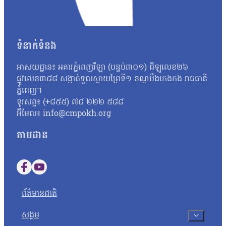
នោះទេ។ អ្នកស្រីថា៖ «អ្វីដែលយើងរកឃើញបឋមហ្នឹងគឺមានន័យថា វិញ្
បន្ថែមទៀតតាមរយៈធនធានដែលមាន ប៉ុន្តែរហូតមកដល់ពេលនេះមិនទាន់មាន
នេះនឹងត្រូវទទួលទោសទណ្ឌទៅតាមវិធានដែលបានចែង។ ជុំវិញករណីនេះ ប
ប្រឡងដែលបានខិតខំរៀនសូត្រអាចបាក់ទឹកចិត្ត។ តែយ៉ាងណា លោកសំណូម
ទំនាក់ទំនង
ហើយហ្នឹង ខ្ញុំថាទោះយ៉ាងណាយើងត្រូវតែមានមទោនភាពចំពោះអ្វីដែលយើង
ហើយបើថាឯកសារនោះមានការបែកធ្លាយមែន នោះក្រសួងគួរតែគិតថាតើគួរធ្វើយ
អាសយដ្ឋាន៖ អគារភ្នំពេញវីឡា (បន្ទប់៣០១) ដីឡូលេខ២៦
កម្ពុជាឯករាជ្យ អ្នកស្រី អ៊ុក ឆាយ៉ាវី ស្នើដល់ក្រសួងអប់រំ យុវជន 
ផ្លូវលេខ៣៨៨ សង្កាត់ទួលស្វាយព្រៃទី១ ខណ្ឌបឹងកេងកង រាជធានី
អ្នកស្រីថា៖ «ប្រសិនបើឃើញបែកធ្លាយវិញ្ញាសា ក្រសួងអប់រំក៏ដូចជាអង្
ភ្នំពេញ។
សូត្របានទេ គួរតែបញ្ជាក់វិញបញ្ជាក់ប្រាប់វិញថា អញ្ចេះអញ្ចោះវិញអ៊ីច
ទូរសព្ទ៖ (+៨៥៥) ៧៨ ២២២ ៥៨៨
ប្រឡងសញ្ញាបត្រមធ្យមសិក្សាទុតិយភូមិ សម័យប្រឡង ២៨ សីហា ២០២៥
អ៊ីមែល៖ info@cmpokh.org
បេក្ខជនថ្នាក់វិទ្យាសាស្ត្រចំនួនជាង៤ម៉ឺននាក់ (៤០ ៦៧៨ នាក់) ស្ត្រី
តាមដាន
Follow us on Facebook
Follow us on YouTube
ព័ត៌មានជាតិ
សង្គម