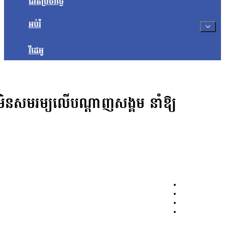
ជីវិតប្រចាំថ្ងៃ
អប់រំ
វីដេអូ
ន៍មិនសមរម្យលើបណ្ដាញសង្គម នាំឱ្យ