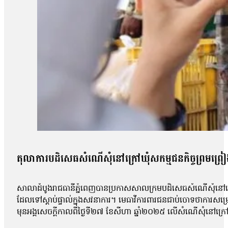
តុលាការបដិសេធសំណើសុំនៅក្រៅឃុំសកម្មជនកិច្ចព្រមព្រៀងស
សាលាដំបូងរាជធានីភ្នំពេញបានប្រកាសសាលក្រមបដិសេធសំណើសុំនៅក្រៅឃ
ដែលទៅស្ដាប់ផ្ទាល់ក្នុងសវនាការ។ មេធាវីការពារជនជាប់ចោទថាការសម្
មុនអង្គសេចក្ដីកាលពីថ្ងៃទី២៧ ខែសីហា ឆ្នាំ២០២៥ លើសំណើសុំនៅក្រៅឃុំ
សុផល, លោក ហោ សុខុន, លោក ធែល ធីលែន, អ្នកស្រី ញិប សារ៉ុម, លោក