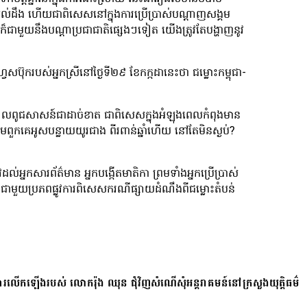
រយល់ដឹង ហើយជាពិសេសនៅក្នុងការប្រើប្រាស់បណ្ដាញសង្គម
 ឬក៏ជាមួយនឹងបណ្ដាប្រជាជាតិផ្សេងៗទៀត យើងត្រូវតែបង្ហាញនូវ
វេសប៊ុករបស់អ្នកស្រីនៅថ្ងៃទី២៩ ខែកក្កដានេះថា ជម្លោះកម្ពុជា-
តិះដៀលពូជសាសន៍ជាដាច់ខាត ជាពិសេសក្នុងអំឡុងពេលកំពុងមាន
រាមពួកគេអូសបន្លាយយូរជាង ពីរពាន់ឆ្នាំហើយ នៅតែមិនស្ងប់?
់អ្នកសារព័ត៌មាន អ្នកបង្កើតមាតិកា ព្រមទាំងអ្នកប្រើប្រាស់
ានិច្ចជាមួយប្រភពផ្លូវការពិសេសករណីផ្សាយដំណឹងពីជម្លោះតំបន់
ការលើកឡើងរបស់ លោករ៉ុង ឈុន ជុំវិញសំណើសុំអន្តរាគមន៍នៅក្រសួងយុត្តិធម៌