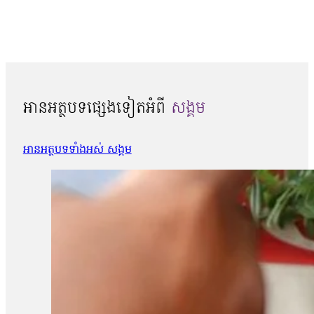
អានអត្ថបទផ្សេងទៀតអំពី
សង្គម
អានអត្ថបទទាំងអស់ សង្គម