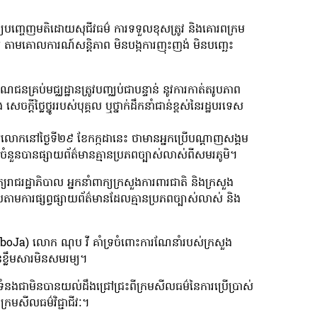
្យបញ្ចេញ​មតិ​ដោយសុជីវធម៌ ការទទួលខុសត្រូវ និងគោរពក្រម
ម តាមគោលការណ៍សន្តិភាព មិនបង្កការញុះញង់ មិនបញ្ឆេះ
ណជនគ្រប់មជ្ឈដ្ឋានត្រូវបញ្ឈប់ជាបន្ទាន់ នូវការកាត់តរូបភាព
ដីថ្លៃថ្នូររបស់បុគ្គល ឬថ្នាក់ដឹកនាំជាន់ខ្ពស់នៃរដ្ឋបរទេស
របស់លោកនៅថ្ងៃទី២៩ ខែកក្កដានេះ ថាមានអ្នកប្រើបណ្តាញសង្គម
នបានផ្សាយព័ត៌មានគ្មានប្រភពច្បាស់លាស់ពីសមរភូមិ។
ក្យរាជរដ្ឋាភិបាល អ្នកនាំពាក្យក្រសួងការពារជាតិ និងក្រសួង
តបតាមការផ្សព្វផ្សាយព័ត៌មានដែលគ្មានប្រភពច្បាស់លាស់ និង
amboJa) លោក ណុប វី គាំទ្រចំពោះការណែនាំរបស់ក្រសួង
ានខ្លឹមសារមិនសមរម្យ។
នងជាមិនបានយល់ដឹងជ្រៅជ្រះពីក្រមសីលធម៌នៃការប្រើប្រាស់
រមសីលធម៌វិជ្ជាជីវៈ។