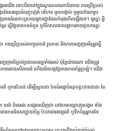
ាញសង្គមយើង ទោះបីជានៅក្នុងស្ថានភាពណាក៏ដោយ ការប្រើប្រាស់
ងៗទៀតដែលអត្តចរិតញុះញង់ បរិហារ មួលបង្កាច់ ឬមួយក៏យករូប
ធ្វើឱ្យមានដំណោះស្រាយនូវបញ្ហាដែលកំពុងកើតឡើងទេ។ ដូច្នេះ អ្វី
ធ្ងរ ធ្វើឱ្យមានការគំគួន ឬក៏រីករាលដាលនូវការវាយប្រហារគ្នា
ប្រើប្រាស់ពាក្យពេចន៍ រូបភាព និងការបញ្ចេញមតិត្រូវធ្វើ
ចេញមតិគ្រប់ប្រជាពលរដ្ឋទាំងអស់ ប៉ុន្តែយ៉ាងណា យើងត្រូវ
និងប្រកបដោយសីលធម៌ ហើយមិនបង្កឱ្យមានភាពភ័ន្តច្រឡំ។ យើង
តិ ឬការរិះគន់ ដើម្បីស្ថាបនា កែលំអនូវចំណុចខ្វះខាតនានា តែ
ាព លោក យង់ គិមអេង សង្កេតឃើញថា នៅតាមបណ្ដាញសង្គម ទាំង
ានការមិនសប្បាយចិត្ត ប៉ះពាល់អារម្មណ៍ ឬទឹកចិត្តអ្នកដទៃ
ឹកចិត្តគ្នានៅក្នុងការដោះស្រាយ នេះជារឿងសំខាន់ចំបាច់