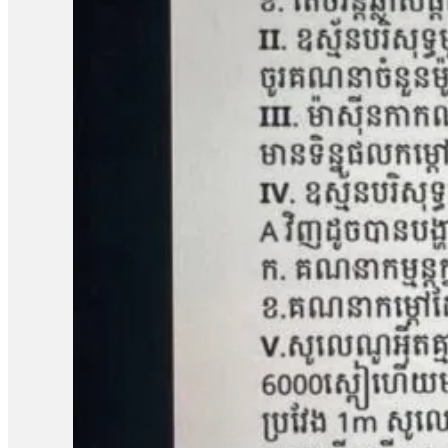
បំផ្លាញរបស់ទ្រព្យគេទេ»។ អ្នកស្រី អុំ សុភី ថាអ្នកស្រីនឹងប្ដឹងបន
អង្គការលីកាដូលោក អំ សំអាត មានប្រសាសន៍ថា ករណីដីធ្លីនៅភូមិឡពាង ឃុំត
តំណាងសហគមន៍ និងសមាជិកសហគមន៍ជាច្រើនត្រូវបានជាប់ពន្ធនាគារដ
រឿងនៅសាលាឧទ្ធរណ៍នេះ ពួកគាត់គួរត្រូវបានទទួលការលើកលែងចោទប្រកាន់
ខេត្តកំពង់ឆ្នាំង មានជម្លោះដីធ្លីជាមួយក្រុមហ៊ុន ខេ.ឌី.ស៊ី (KDC) ដែ
ចំនួន១០៨គ្រួសារ។ ពលរដ្ឋដែលរងផលប៉ះពាល់បានតវ៉ាទាមទាររកដំណោ
ចំនួន៥នាក់គឺ លោក សៀង ហេង លោក ម៉ាង យ៉ាវ លោក គុជ…