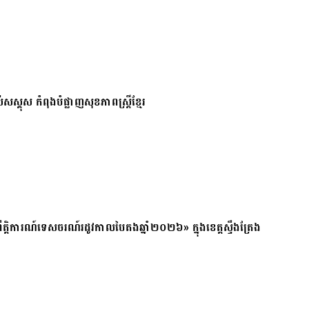
សស្គុស កំពុងបំផ្លាញសុខភាពស្ត្រីខ្មែរ
ត្តិការណ៍ទេសចរណ៍រដូវកាលបៃតងឆ្នាំ២០២៦» ក្នុងខេត្តស្ទឹងត្រែង