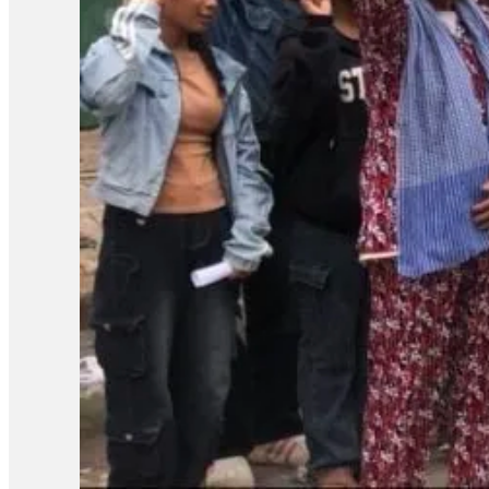
ដោយក្នុងសំណុំរឿងទី១មានលោក ស៊្រុន ស៊្រន កញ្ញា…