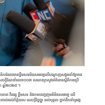
តមាតិកាដែលមានខ្លឹមសារមិនសមរម្យលើបណ្តាញសង្គមនាំឱ្យមាន
សេចក្តីណែនាំលេខ០០៣ សណនក្រសួងព័ត៌មានស្តីពីការប្រើ
ដា ឆ្នាំ២០២៥ ។
រូបភាព វីដេអូ ខ្លឹមសារ និងការបញ្ចេញមតិមិនសមរម្យ លើ
កិត្តិយស សេចក្តីថ្លៃថ្នូរ ដល់បុគ្គល ថ្នាក់ដឹកនាំឬអង្គ