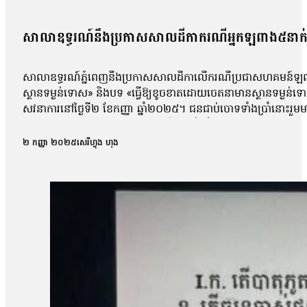
សាលាឧទ្ធរណ៍នឹងប្រកាសសាលដីកាករណីអ្នកឡពាង៥នាក់ 
សាលាឧទ្ធរណ៍ភ្នំពេញនឹងប្រកាសសាលដីកាលើករណីប្រជាសហគមន៍ឡពាង ខេ
ស្ថានទម្ងន់ទោស» និងបទ «ធ្វើឱ្យខូចខាតដោយចេតនាមានស្ថានទម្ងន
សវនាការនៅថ្ងៃទី២ ខែកញ្ញា ឆ្នាំ២០២៥។ ជនជាប់ចោទទាំងប្រាំនោះ
កន្លែងធ្វើការបាន។ ការកោះហៅនេះ គឺពាក់ព័ន្ធនឹងករណីហិង្សា ដែលកើត
កាសែតបន្ទាប់ពីលោកចេញពីសវនាការថា តុលាការបានចោទសួរលោកពីករណីដ
២ កញ្ញា ២០២៥
សេរីហ្វុង ហុង
លោកអាចត្រឹមឆ្លើយទៅតាមសំណួរដែលគេសួរប៉ុណ្ណោះ ដោយមិនអាចជំទ
លោក ម៉ាង យ៉ាវ ថាលោកមិនទាន់រំពឹងយ៉ាងណាទេថា នៅថ្ងៃប្រកាសសាល
មុនមកវាមិនសូវរំពឹងប៉ុន្មានទេ អារឿងតុលាការ រឿងយុត្តិធម៌រឿងនេះ មិនទា
ប្រជាសហគមន៍វ័យ៤៨ឆ្នាំរូបនេះ ស្នើសុំតុលាការទម្លាក់ចោលបទចោទល
ប្រជាសហគមន៍ឡពាងមួយរូបទៀត ដែលរងបទចោទនេះដែរគឺលោក ស្ងួន ញឿន 
ប្រជាសហគមន៍ឡពាង និងក្រុមហ៊ុនKDC។ លោក ញឿន អះអាងថា របាយកា
«ខ្ញុំអត់សូវសង្ឃឹមប៉ុន្មានទេព្រោះតុលាការអត់បានចុះទៅកន្លែងកើតហេតុផ្
សម្ដេចបវធិបតី ហ៊ុន ម៉ាណែត សូមឱ្យគាត់ឡើងថ្មីធ្វើនាយករដ្ឋមន្ត្រីមេ
បាត់បង់ដីធ្លី»។ រីឯភរិយារបស់លោក ស្ងួន ញឿន គឺអ្នកស្រី អុំ សុភី បានច
ដោយសារតែក្រុមហ៊ុនជាអ្នកបំពានមកលើពួកខ្ញុំ បែរជាពួកគាត់មិនមានទោស ហ