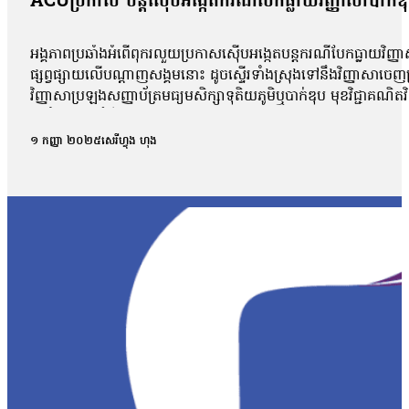
ACUប្រកាស បន្តស៊ើបអង្កេតករណីបែកធ្លាយវិញ្ញាសាបាក់ឌ
អង្គភាពប្រឆាំងអំពើពុករលួយប្រកាសស៊ើបអង្កេតបន្តករណីបែកធ្លាយវិញ្ញា
ផ្សព្វផ្សាយលើបណ្ដាញសង្គមនោះ ដូចស្ទើរទាំងស្រុងទៅនឹងវិញ្ញាសាច
វិញ្ញាសាប្រឡងសញ្ញាប័ត្រមធ្យមសិក្សាទុតិយភូមិឬបាក់ឌុប មុខវិជ្ជាគណ
អប់រំចេញមុខបំភ្លឺករណីនេះ ដោយសារតែវិញ្ញាសាដែលបានបែកធ្លាយដូចគ
ពេល នៅក្នុងគ្រុបតេឡេក្រាម ដែលបានបែកធ្លាយ។ តាមរយៈលិខិតចុះថ្ងៃទី១
១ កញ្ញា ២០២៥
សេរីហ្វុង ហុង
ផ្សព្វផ្សាយ ត្រូវបានរកឃើញថា វិញ្ញាសាទាំងនោះ ដូចទៅនឹងវិញ្ញាស
វិញ្ញាសាប្រឡងគណិតវិទ្យាថ្នាក់វិទ្យាសាស្ត្រ ប្រឡងថ្ងៃទី ២៩/០
បង្ហោះព័ត៌មានដែលនិយាយថា ការបែកធ្លាយនូវវិញ្ញាសាគណិតវិទ្យា គឺជាអ្
ក្របណ្ដាញសង្គមទាំងអស់ដើម្បីអាចប្រមូលភ័ស្តុតាងបានគ្រប់ជ្រុងជ្រ
វិញ្ញាសាដែលបានចេញប្រឡងពិតមែន ក៏ប៉ុន្តែគ្មានការបញ្ជាក់ណាមួយថាមា
ឃើញថា មានវិញ្ញាសាមួយចំនួនដែលបង្ហោះនៅលើបណ្ដាញសង្គមនោះគឺមានទម
មកដល់ពេលនេះយើងនឹងព្យាយាមស្រាវជ្រាវបន្ថែមទៀត។ យើងក៏រង់ចាំទទួ
បែកធ្លាយវិញ្ញាសាប្រឡងនេះ មានលទ្ធភាពអាចកើតឡើងបានក្នុងដំណា
កាលដែលអាចមានការបែកធ្លាយ យើងអាចគិតថា ក្នុងដំណាក់កាលនៃការ co
ក្រោយពេលប្រឡងតែម្ដង អ៊ីចឹងហើយបានជានៅក្នុងរបាយការណ៍យើងបានបញ្ជ
របស់ អ.ប.ព.»។ ក៏ប៉ុន្តែលោក សយ ច័ន្ទវិចិត្រ អះអាងថារូបថតវិ
វិច្ឆិកា អ្នកនាំពាក្យក្រសួងអប់រំ យុវជន និងកីឡា បានប្រាប់ថាក្រសួងអប