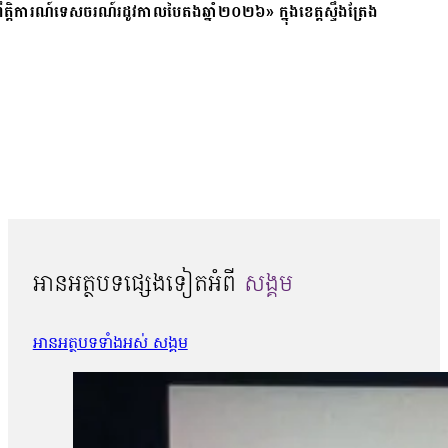
ត្តិការណ៍ទេសចរណ៍រដូវកាលបៃតងឆ្នាំ២០២៦» ក្នុងខេត្តស្ទឹងត្រែង
អានអត្ថបទផ្សេងទៀតអំពី
សង្គម
អានអត្ថបទទាំងអស់ សង្គម