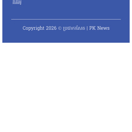
វីដេអូ
Copyright 2026 © ប្រជាកាសែត | PK News