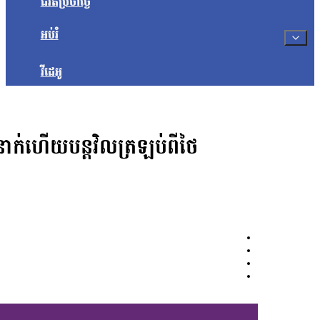
ជីវិតប្រចាំថ្ងៃ
អប់រំ
វីដេអូ
ក់ហើយបន្តវិលត្រឡប់ពីថៃ