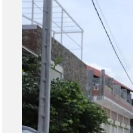
កាលដែលអាចមានការបែកធ្លាយ យើងអាចគិតថា ក្នុងដំណាក់កាលនៃការ co
ក្រោយពេលប្រឡងតែម្ដង អ៊ីចឹងហើយបានជានៅក្នុងរបាយការណ៍យើងបានបញ្ជ
របស់ អ.ប.ព.»។ ក៏ប៉ុន្តែលោក សយ ច័ន្ទវិចិត្រ អះអាងថារូបថតវិ
វិច្ឆិកា អ្នកនាំពាក្យក្រសួងអប់រំ យុវជន និងកីឡា បានប្រាប់ថាក្រសួងអប
នោះទេ។ អ្នកស្រីថា៖ «អ្វីដែលយើងរកឃើញបឋមហ្នឹងគឺមានន័យថា វិញ្
បន្ថែមទៀតតាមរយៈធនធានដែលមាន ប៉ុន្តែរហូតមកដល់ពេលនេះមិនទាន់មាន
នេះនឹងត្រូវទទួលទោសទណ្ឌទៅតាមវិធានដែលបានចែង។ ជុំវិញករណីនេះ ប
ប្រឡងដែលបានខិតខំរៀនសូត្រអាចបាក់ទឹកចិត្ត។ តែយ៉ាងណា លោកសំណូម
ហើយហ្នឹង ខ្ញុំថាទោះយ៉ាងណាយើងត្រូវតែមានមទោនភាពចំពោះអ្វីដែលយើង
ហើយបើថាឯកសារនោះមានការបែកធ្លាយមែន នោះក្រសួងគួរតែគិតថាតើគួរធ្វើយ
កម្ពុជាឯករាជ្យ អ្នកស្រី អ៊ុក ឆាយ៉ាវី ស្នើដល់ក្រសួងអប់រំ យុវជន 
អ្នកស្រីថា៖ «ប្រសិនបើឃើញបែកធ្លាយវិញ្ញាសា ក្រសួងអប់រំក៏ដូចជាអង្
សូត្របានទេ គួរតែបញ្ជាក់វិញបញ្ជាក់ប្រាប់វិញថា អញ្ចេះអញ្ចោះវិញអ៊ីច
ប្រឡងសញ្ញាបត្រមធ្យមសិក្សាទុតិយភូមិ សម័យប្រឡង ២៨ សីហា ២០២៥
បេក្ខជនថ្នាក់វិទ្យាសាស្ត្រចំនួនជាង៤ម៉ឺននាក់ (៤០ ៦៧៨ នាក់) ស្ត្រី