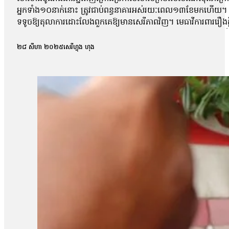
អ្នកទាំង១០នាក់នោះ ត្រូវជាប់ពន្ធនាគារអស់រយៈពេល១៣ខែមកហើយ។ អ្ន
ទទូចឱ្យតុលាការដោះលែងពួកគេឱ្យមានសេរីភាពវិញ។ មេធាវីការពាររឿងក្ដី
លោក ហោ សុខុន, លោក ធែល ធីលែន ,អ្នកស្រី ញិប សារ៉ុម ,លោក ឈឹន ចម្
សាលាដំបូងរាជធានីភ្នំពេញនៅព្រឹកថ្ងៃទី២៧ ខែសីហា ឆ្នាំ២០២៥ បានបើក
២៨ សីហា ២០២៥
សេរីហ្វុង ហុង
តុលាការបានផ្អាកសវនាការអង្គសេចក្ដីនេះ និងបានបើកសវនាការមុន
ខណៈកូនក្ដីលោកត្រូវបានឃុំខ្លួនជាងមួយឆ្នាំមកហើយ។ លោកថា៖ «តាមពិ
យើងអង្គសេចក្តី។ ដូច្នេះជាការសម្រេចរបស់តុលាការ គឺតុលាការគាត់អនុញ្
ស្នើសុំឱ្យនៅក្រៅឃុំនេះ គឺជាសវនាការហៅថាមុនអង្គសេចក្តី។ មុនច
សវនាការអង្គសេចក្តីហ្នឹង បានចូលសវនាការមុនអង្គសេចក្តី»។ លោក សឺ
ប្រកាសសាលក្រមករណីនេះនៅថ្ងៃទី៣ ខែសីហា ឆ្នាំ២០២៥។ លោក សឺន ជុ
តុលាការនឹងពិចារណាដើម្បីឱ្យពួកគាត់បាននៅក្រៅឃុំដោយសារ ហេតុ
ដែលតុលាការគម្បីពិចារណា»។ បងស្រីបង្កើតរបស់សកម្មជនកិច្ចព្រមព្រៀងសន្
គាត់និងបានបង្កឱ្យមានការលំបាកផ្នែកជីវភាពជាច្រើន។ កញ្ញាថា៖ «រយៈព
តូចៗ៦នាក់នៅក្នុងបន្ទុក ទាំងសោភាដែលមានឪពុកម្តាយចាស់ជរានៅក្នុងបន្ទុក
ចំណាយទាំងអស់ ទៅលើការសួរសុខទុក្ខ ហើយនិងផ្គត់ផ្គង់ទៅអ្នកជាប់ន
«ជាក្ដីសង្ឃឹម ហើយនិងជាសំណូមពរគឺសុំឱ្យលោកតុលាការពិចារណាទៅលើចំណ
ផ្សព្វផ្សាយអំពីច្បាប់ អ៊ីចឹងពួកគាត់បានបញ្ជាក់ហើយៗថាគាត់គ្រាន់
សាន សិទ្ធិ ជាប់ឃុំមក អ្នកស្រីត្រូវរ៉ាប់រងគ្រប់យ៉ាងក្នុងគ្រួសារដែល
ស្រាប់ហើយស្រុកយើងនេះខាងធនាគារ ខាងកូនរៀនផង ទឹកភ្លើងគ្រប់មុខធ្ល