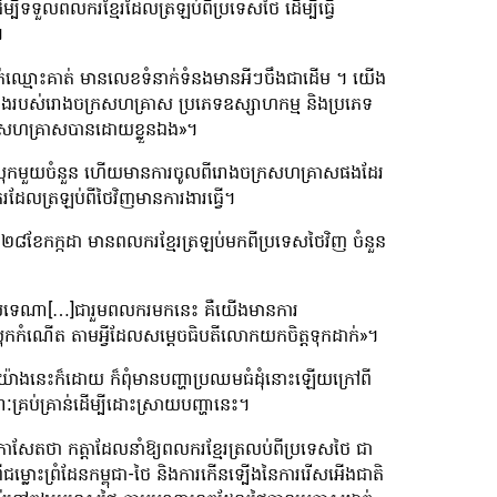
ើម្បីទទួលពលករខ្មែរដែលត្រឡប់ពីប្រទេសថៃ ដើម្បីធ្វើ
យ។
ត់ឈ្មោះគាត់ មានលេខទំនាក់ទំនងមានអីៗចឹងជាដើម ។ យើង
ាំងរបស់រោងចក្រសហគ្រាស ប្រភេទឧស្សាហកម្ម និងប្រភេទ
ចក្រសហគ្រាសបានដោយខ្លួនឯង»។
ិស្រុកមួយចំនួន ហើយមានការចូលពីរោងចក្រសហគ្រាសផងដែរ
លករដែលត្រឡប់ពីថៃវិញមានការងារធ្វើ។
ៃទី២៨ខែកក្កដា មានពលករខ្មែរត្រឡប់មកពីប្រទេសថៃវិញ ចំនួន
់ច្បាស់ទេណា[…]ជារួមពលករមកនេះ គឺយើងមានការ
រុកកំណើត តាមអ្វីដែលសម្ដេចធិបតីលោកយកចិត្តទុកដាក់»។
នាយ៉ាងនេះក៏ដោយ ក៏ពុំមានបញ្ហាប្រឈមធំដុំនោះឡើយក្រៅពី
ៈគ្រប់គ្រាន់ដើម្បីដោះស្រាយបញ្ហានេះ។
្រជាកាសែតថា កត្តាដែលនាំឱ្យពលករខ្មែរត្រលប់ពីប្រទេសថៃ ជា
ម្លោះព្រំដែនកម្ពុជា-ថៃ និងការកើនទ្បើងនៃការរើសអើងជាតិ