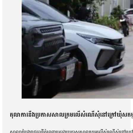
តុលាការនឹងប្រកាសសាលក្រមលើសំណើសុំនៅក្រៅឃុំសកម
សាលាដំបូងរាជធានីភ្នំពេញគ្រោងប្រកាសសាលក្រមលើសំណើសុំនៅក្រៅឃុំ