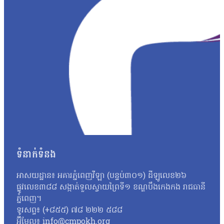
ហ្នឹងមានសេរីភាព […]ក្នុងនាមជាមេធាវី យើងមិនអាចទទួលយកបានទេ 
លោកមេធាវីឱ្យដឹងថា តុលាការបានបើកសវនាការអង្គសេចក្ដីលើសំណុំរឿ
លទ្ធផលសំណើសុំនៅក្រៅឃុំដែលបានស្នើកាលពីថ្ងៃទី២៧ ខែសីហា។ បងស្រីប
ស្រីគាត់ និងសកម្មជនឯទៀត ព្រោះការបន្តឃុំខ្លួននេះបានធ្វើឱ្យប៉ះពាល់ជ
របស់បងសាន សិទ្ធ ដែលគាត់ត្រូវទទួលបន្ទុក។ អ៊ីចឹងខ្ញុំគិតថា ទី១ការអប់រំ
រហូតដល់ទៅ១៣ខែជាងហើយ[…]វាលើសពាក់កណ្ដាលនៃការអនុវត្តន៍»។ ចំណែ
របស់បងប្រុសគាត់ ហើយអ្នកស្រីស្នើសុំតុលាការពិចារណាដោះលែងលោក ស្រ៊ុន 
ទៅឱ្យនៅក្រៅឃុំតាមការស្នើសុំរបស់ក្រុមគ្រួសារ ហើយហ្នឹងក៏ជាសិទ្ធិរ
ករណីនេះ មន្រ្តីអង្កេតជាន់ខ្ពស់ នៃសមាគមន៍ការពារសិទ្ធិមនុស្ស និងអ
ពេលដែលច្បាប់កំណត់។ លោកថារដ្ឋាភិបាល និងតុលាការគួរដោះលែងសកម
ទាន់បើកសវនាការផង ឃុំគាត់រហូតដល់លើសនីតិវិធីនៃការឃុំខ្លួនដែល
បន្ថែម៖ «គួរតែឈប់ធ្វើទុក្ខបុកម្នេញដល់ប្រជាពលរដ្ឋដែលធ្វើការងារស
សាសន៍របស់គាត់ ជាពិសេសអ្នកដែលធ្វើការងារសង្គមដូចជា២៣តុលា គឺគាត់ធ
ទំនាក់ទំនង
ក្រោយពីពួកគាត់លើកឡើងពីគុណសម្បត្តិ និងគុណវិបត្តិ នៃការបង្កើតតំ
សន្តិសុខសង្គម» ទាក់ទងនឹងការអធិប្បាយនានាពី CLV មានអ្នកពាក
អាសយដ្ឋាន៖ អគារភ្នំពេញវីឡា (បន្ទប់៣០១) ដីឡូលេខ២៦
ដោយក្នុងសំណុំរឿងទី១មានលោក ស៊្រុន ស៊្រន កញ្ញា…
ផ្លូវលេខ៣៨៨ សង្កាត់ទួលស្វាយព្រៃទី១ ខណ្ឌបឹងកេងកង រាជធានី
ភ្នំពេញ។
ទូរសព្ទ៖ (+៨៥៥) ៧៨ ២២២ ៥៨៨
អ៊ីមែល៖ info@cmpokh.org