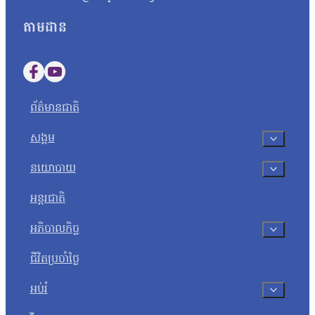
តាមដាន
Follow us on Facebook
Follow us on YouTube
ព័ត៌មានជាតិ
សង្គម
នយោបាយ
អន្តរជាតិ
អភិបាលកិច្ច
ជីវិតប្រចាំថ្ងៃ
អប់រំ