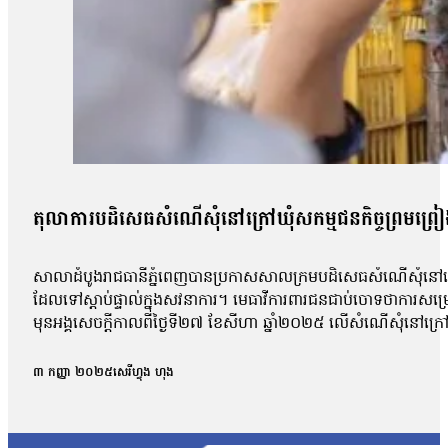
តុលាការបដិសេធសំណើសុំនៅក្រៅឃុំសកម្មជនកិច្ចព្រមព្រៀងស
សាលាដំបូងរាជធានីភ្នំពេញបានប្រកាសសាលក្រមបដិសេធសំណើសុំនៅក្រៅឃ
ដែលទៅស្ដាប់ផ្ទាល់ក្នុងសវនាការ។ មេធាវីការពារជនជាប់ចោទថាការសម្
មុនអង្គសេចក្ដីកាលពីថ្ងៃទី២៧ ខែសីហា ឆ្នាំ២០២៥ លើសំណើសុំនៅក្រៅឃុំ
សុផល, លោក ហោ សុខុន, លោក ធែល ធីលែន, អ្នកស្រី ញិប សារ៉ុម, លោក
កិច្ចព្រមព្រៀងសន្តិភាពក្រុងប៉ារីសគឺលោក សឺន ជុំជួន បានថ្លែងប្រាប
៣ កញ្ញា ២០២៥
សេរីហ្វុង ហុង
ប៉ុន្តែតុលាការមិនបានបញ្ជាក់ពីមូលហេតុក្រោយការសម្រេចនេះឡើយ 
ប៉ុន្តែការប្រកាសហេតុ មិនបានលើកឡើងអំពីការសំអាងហេតុអ្វីទេ ដោយស
លោកបន្ថែមថា៖ «យើងនៅតែចាត់ទុកថាជាការប៉ះពាល់ទៅលើសិទ្ធិនៃការឃុ