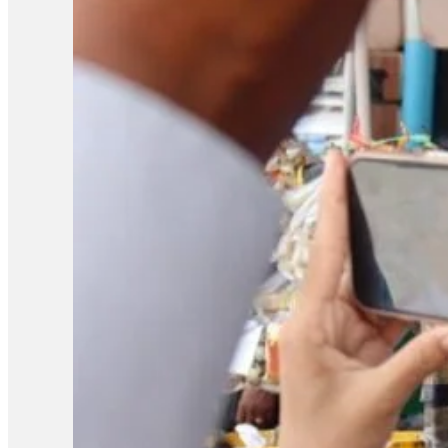
ទម្លាក់បទចោទគាត់ ហើយមើលទៅប៉ាវា មើលទៅសុខភាពគាត់ទ្រុឌទ្រោមខ្ល
ពេលឥឡូវនេះគាត់ថាស្តាប់បានតែ៣០ទេហើយស្គមឡើងជ្រួញឡើងស្លេកធម្មតា
សវនាការព្រឹកនេះ កត់សម្គាល់ថា រយៈពេលនៃការឃុំខ្លួនសកម្មជនសន្ធិសញ
ទោសឱ្យជាប់ពន្ធនាគារពី ៦ខែ ទៅ២ឆ្នាំ ហើយមកដល់សព្វថ្ងៃនេះ គឺឃុំគា
អង្គសេចក្ដី គឺសុំនៅក្រៅឃុំ។ ករណីនេះ លោក យី…