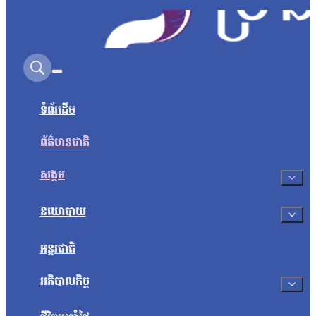
Search on this site
ទំព័រដើម
ព័ត៌មានជាតិ
សង្គម
នយោបាយ
អន្តរជាតិ
អភិបាលកិច្ច