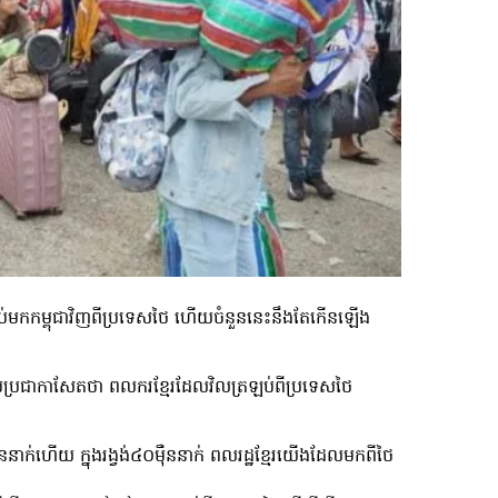
ឡប់មកកម្ពុជាវិញពីប្រទេសថៃ ហើយចំនួននេះនឹងតែកើនឡើង
រាប់ប្រជាកាសែតថា ពលករខ្មែរដែលវិលត្រឡប់ពីប្រទេសថៃ
ហើយ ក្នុងរង្វង់៤០ម៉ឺននាក់ ពលរដ្ឋខ្មែរយើងដែលមកពីថៃ