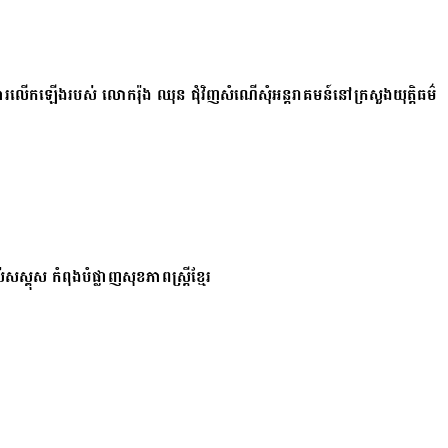
ការលើកឡើងរបស់ លោករ៉ុង ឈុន ជុំវិញសំណើសុំអន្តរាគមន៍នៅក្រសួងយុត្តិធម៌
សស្គុស កំពុងបំផ្លាញសុខភាពស្ត្រីខ្មែរ