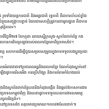
់នៅក្នុងប្រទេសថៃ តាមបណ្តាខេត្តដែលថៃបានប្រកាសដាក់
ទាំងយន្តការជាតិ និងអន្តរជាតិ ទ្វេភាគី គឺជាការចាំបាច់ខ្លាំង
ំនួយសង្រ្គោះបន្ទាន់ ដែលជាសេចក្តីត្រូវការជាមូលដ្ឋាន គឺជាការ
វត្ថិភាព»។
ថ្ងៃទី២៧ ខែកក្កដា ដោយស្នើក្រសួង-ស្ថាប័នពាក់ព័ន្ធ កង
សម្រួលការការវិលត្រឡប់របស់ពលករខ្មែរមកពីប្រទេសថៃ។
ខេត្ត សហការដើម្បីជួយសម្របសម្រួលក្នុងការទទួលបងប្អូនប្រជា
ន»។
ៈ បានអំពាវនាវទៅប្រជាពលរដ្ឋនិងពលករខ្មែរ ដែលកំពុងស្នាក់នៅ
នឡើងនូវការរើសអើង ការប្រើហិង្សា និងការគំរាមកំហែងដល់
ងនិងស្ថាប័ន​ពាក់ព័ន្ធបាននិងកំពុងបង្កើន និងផ្តល់ឱកាសការងារ
់ប្រទេសកម្ពុជាវិញ និងធានានូវការទទួលបានការងារសមរម្យ
ចូលនិវត្តន៍»។
ការនៅប្រទេសថៃ សរុបមានប្រមាណ១លាន២សែននាក់៕