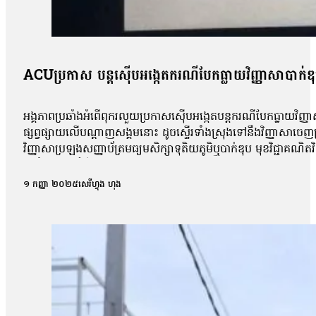
ACUប្រកាស បន្តស៊ើបអង្កេតករណីបែកធ្លាយវិញ្ញាសាបាក់ឌ
អង្គភាពប្រឆាំងអំពើពុករលួយប្រកាសស៊ើបអង្កេតបន្តករណីបែកធ្លាយវិញ្ញា
ផ្សព្វផ្សាយលើបណ្ដាញសង្គមនោះ ដូចស្ទើរទាំងស្រុងទៅនឹងវិញ្ញាសាច
វិញ្ញាសាប្រឡងសញ្ញាប័ត្រមធ្យមសិក្សាទុតិយភូមិឬបាក់ឌុប មុខវិជ្ជាគណ
អប់រំចេញមុខបំភ្លឺករណីនេះ ដោយសារតែវិញ្ញាសាដែលបានបែកធ្លាយដូចគ
ពេល នៅក្នុងគ្រុបតេឡេក្រាម ដែលបានបែកធ្លាយ។ តាមរយៈលិខិតចុះថ្ងៃទី១
១ កញ្ញា ២០២៥
សេរីហ្វុង ហុង
ផ្សព្វផ្សាយ ត្រូវបានរកឃើញថា វិញ្ញាសាទាំងនោះ ដូចទៅនឹងវិញ្ញាស
វិញ្ញាសាប្រឡងគណិតវិទ្យាថ្នាក់វិទ្យាសាស្ត្រ ប្រឡងថ្ងៃទី ២៩/០
បង្ហោះព័ត៌មានដែលនិយាយថា ការបែកធ្លាយនូវវិញ្ញាសាគណិតវិទ្យា គឺជាអ្
ក្របណ្ដាញសង្គមទាំងអស់ដើម្បីអាចប្រមូលភ័ស្តុតាងបានគ្រប់ជ្រុងជ្រ
វិញ្ញាសាដែលបានចេញប្រឡងពិតមែន ក៏ប៉ុន្តែគ្មានការបញ្ជាក់ណាមួយថាមា
ឃើញថា មានវិញ្ញាសាមួយចំនួនដែលបង្ហោះនៅលើបណ្ដាញសង្គមនោះគឺមានទម
មកដល់ពេលនេះយើងនឹងព្យាយាមស្រាវជ្រាវបន្ថែមទៀត។ យើងក៏រង់ចាំទទួ
បែកធ្លាយវិញ្ញាសាប្រឡងនេះ មានលទ្ធភាពអាចកើតឡើងបានក្នុងដំណា