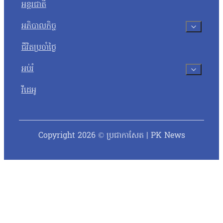
អន្តរជាតិ
អភិបាលកិច្ច
ជីវិតប្រចាំថ្ងៃ
អប់រំ
វីដេអូ
Copyright 2026 © ប្រជាកាសែត | PK News