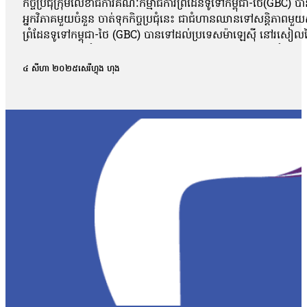
កិច្ចប្រជុំក្រុមលេខាធិការគណៈកម្មាធិការព្រំដែនទូទៅកម្ពុជា-ថៃ(GBC
អ្នកវិភាគមួយចំនួន ចាត់ទុកកិច្ចប្រជុំនេះ ជាជំហានឈានទៅសន្តិភាពម
ព្រំដែនទូទៅកម្ពុជា-ថៃ (GBC) បានទៅដល់ប្រទេសម៉ាឡេស៊ី នៅរសៀលថ្ងៃទី
គណៈកម្មាធិការព្រំដែនទូទៅកម្ពុជា-ថៃ (GBC) ថ្ងៃទី៧ ខែសីហា ឆ្នាំ២០២
ដែលគូភាគីទាំងសងខាងជជែកលំអិតពីអ្វីដែលត្រូវធ្វើបន្ទាប់ដើម្បីបាន
៤ សីហា ២០២៥
សេរីហ្វុង ហុង
ប៉ុន្មានត្រូវជជែកទេ ប៉ុន្តែត្រូវដោះស្រាយរឿងធំៗសំខាន់ ដូចជារឿងទី
យុទ្ធជនទាំងសងខាងគឺការដកកងកម្លាំងថយទៅក្រោយឱ្យនៅឆ្ងាយពីគ្នា ព្រោ
ប្រទេសនេះមានបំណងឈានទៅរកការចរចាសន្តិភាព ឬនឹងដាក់នូវលក្ខខណ្ឌ
ភា យល់ថា កិច្ចប្រជុំក្រុមលេខាធិការគណៈកម្មាធិការព្រំដែនទូទៅកម្ពុជា
តានតឹង ហើយក៏រួមចំណែកនៅក្នុងការអនុវត្តន៍បទឈប់បាញ់ផងដែរ ហើ
ព្រំដែននោះគឺបានត្រៀមលក្ខណៈគ្រប់គ្រាន់សម្រាប់ការចូលរួមប្រជុំហ្ន
ផ្ដើមមួយសម្រាប់កម្ពុជា-ថៃ ក្នុងការដោះស្រាយបញ្ហាដែលបានកើតមាន ។
កម្ពុជា-ថៃ អនុវត្តបទឈប់បាញ់ដោយសុច្ឆន្ទៈ ហើយបង្កើនភាពអត់ធ្មត់ជាអតិប
កូឡាឡាំពួរ ដែលមានម៉ាឡេស៊ី ធ្វើជាម្ចាស់ផ្ទះ សហរៀបចំដោយសហរដ្ឋអាមេ
កម្ពុជា-ថៃ នៅថ្ងៃទី៤ ខែសីហា ឆ្នាំ២០២៥ ដោយកម្ពុជាធ្វើជាម្ចាស់ផ្ទះ
ការរៀបចំកិច្ចប្រជុំវិសាមញ្ញនៃគណៈកម្មាធិការព្រំដែនទូទៅ (GBC) នៅទី
មានប្រទេសម៉ាឡេស៊ី សហរដ្ឋអាមេរិក និងចិនអង្កេតការណ៍ក្នុងកិច្ចប្រជុំន
ប្រទេសកម្ពុជា និងថៃ ដោយចាត់ទុកកិច្ចប្រជុំនេះថាជាជំហានទៅរកស្ថិរភ
ស្ថានទូតអាល្លឺម៉ង់បន្ថែមថា សន្តិភាពប្រកបដោយនិរន្តរភាពទាមទារល
ក្រសួងការពារជាតិកម្ពុជាថា កម្ពុជាទទួលបានដំណឹងពីការគ្រោងវាយលុក