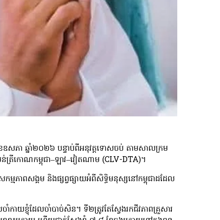
ឧសភា ឆ្នាំ២០២៦ បន្ទាប់ពីអនុវត្តទោសចប់ តាមសាលក្រម
ឍន៍តំបន់ត្រីកោណកម្ពុជា–ឡាវ–វៀតណាម (CLV-DTA)។
មភាពសង្គម និងផ្សព្វផ្សាយអំពីសិទ្ធិមនុស្សនៅកម្ពុជាដដែល
ាំកាយខ្ញុំដែលចាំបាច់សិន។ ទី២ត្រូវតែស្វែងរកជីវភាពគ្រួសារ