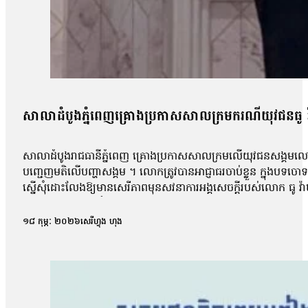
សាលាដំបូងភ្នំពេញគ្រោងប្រកាសសាលក្រមករណីយុវជនធូ វ៉ា
សាលាដំបូងរាជធានីភ្នំពេញ គ្រោងប្រកាសសាលក្រមលើយុវជនសង្គមលោក ធូ
បញ្ជេញមតិលើបញ្ហាសង្គម ។ លោកត្រូវបានអាជ្ញាធរចាប់ខ្លួន ក្នុងបទចោទ ញ
ស្នើសុំដោះលែងឱ្យមានសេរីភាពមុនសវនាការអង្គសេចក្ដីរបស់លោក ធូ វ៉
ប្រកាសសាលក្រម ចំពោះការស្នើដោះលែងឱ្យមានសេរីភាពនៅមុនសវនាការអ
ខ្លួនកាលពីខែកញ្ញា ឆ្នាំមុន ហើយបានសន្យាថា នឹងគោរពតាមសេចក
១៨ កុម្ភៈ ២០២៦
សេរីហ្វុង ហុង
ពេល៤ខែហើយ មួយទៀតគាត់ចង់បន្តការសិក្សាទៀត ហើយគាត់ព្យាយាមថា ន
សង្រ្គាម ការដឹកនាំ ការអភិវឌ្ឍ នៅលើបណ្ដាញសង្គម ចាប់ពីខែកក្កដា រហូត
កញ្ញា។ នាយកប្រតិបត្តិអង្គការលីកាដូលោក អំ សំអាត មានប្រសាសន៍ថា 
អាចបន្តការសិក្សានិងចូលរួមការងារសង្គមទៀត។ លោក បញ្ជាក់ថា៖ «កន្លង
ទៅលើបញ្ហាសិទ្ធិមនុស្ស បរិស្ថានអីជាដើម។ លោកក៏នៅជាប់បន្តការសិក្