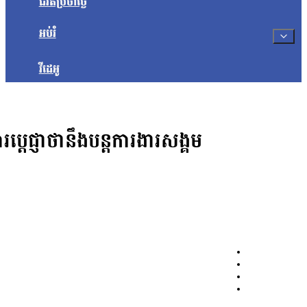
ជីវិតប្រចាំថ្ងៃ
អប់រំ
វីដេអូ
េជ្ញាថានឹងបន្តការងារសង្គម