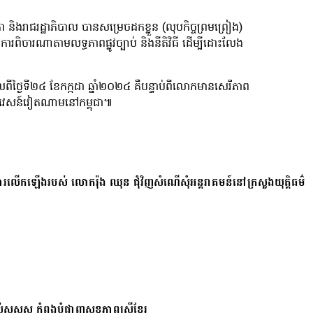
ិងរាជរដ្ឋាភិបាល បានសម្រេចដកខ្លួន (លុបកិច្ចព្រមព្រៀង)
ារពិចារណាតាមលទ្ធភាពផ្លូវច្បាប់ និងនីតិវិធី ដើម្បីដោះលែង
ីថ្ងៃទី​២៤ ខែកក្កដា ឆ្នាំ២០២៤ គឺបន្ទាប់ពីលោកមានសេរីភាព
ប្រវេសន៍វៀតណាមនៅកម្ពុជា៕
ការលើកឡើងរបស់ លោករ៉ុង ឈុន ជុំវិញសំណើសុំអន្តរាគមន៍នៅក្រសួងយុត្តិធម៌
សស្គុស កំពុងបំផ្លាញសុខភាពស្ត្រីខ្មែរ