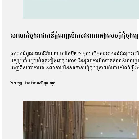
សាលាដំបូងរាជធានីភ្នំពេញបើកសវនាការអង្គសេចក្តីជុំចុ
សាលាដំបូងរាជធានីភ្នំពេញ នៅថ្ងៃទី២៤ កុម្ភៈ បើកសវនាការជំនុំជម្រះ
បក្សប្រឆាំងមួយចំនួនទៀតជាចុងចោទ តែតុលាការមិនទាន់កំណត់ពេលប្រកាស
ចេញពីសវនាការថា តុលាការបើកសវនាការជុំចុងក្រោយចំពោះសំណុំរឿងទីម
សកម្មជន និងការសន្និដ្ឋានពីតំណាងអយ្យការ។ លោកមេធាវីថា តុលាការមិ
ដូចជាការចោទប្រកាន់របស់តំណាងអយ្យការទេ។ ហើយយើងពិនិត្យទៅលើធាត
២៥ កុម្ភៈ ២០២៦
សេរីហ្វុង ហុង
ពិត អ្វីដែលជាភស្តុតាង អ្វីដែលជាចម្លើយរបស់សាក្សី ហើយពិចារណាឱ្យ
ថ្ងៃ២១ ខែកក្កដា ឆ្នាំ២០២៤ ហើយនៅថ្ងៃដែលសមត្ថកិច្ចចាប់ខ្លួនគាត់នៅថ
ជាមួយលោកគ្រូ ស៊្រុន ស្រ៊ន ទេ ដល់ថ្ងៃមកចាប់ៗថ្ងៃទី២៣នេះនៅផ្ទះខ្ញ
ដំបូងរាជធានីភ្នំពេញ លោក អ៊ី រិន្ទ ប្រាប់ថា លោកមិនទាន់ទទួលបានព
កម្ពុជា (CCHR) លោក រស់ សារ៉ាត់ ស្នើសុំតុលាការពន្លឿននីតីវិធី 
គាត់ហ្នឹងគឺទី១គឺពន្លឿននីតិវិធីឱ្យបានលឿនជាងនេះ។ យើងមើលឃើញ
យើងអត់ដឹងថាគាត់ប្រព្រឹត្តបទល្មើសមែនឬក៏អត់ព្រោះនៅក្នុងដំណាក់