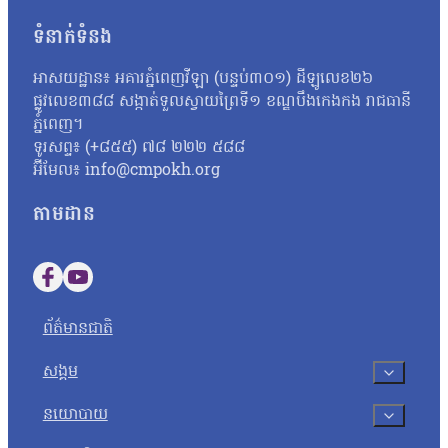
ផ្ដើមក្នុងពេលឆាប់ៗនេះ មុនកិច្ចប្រជុំ(GBC)។ ករណីនេះ ប្រធានព្រ
ទំនាក់ទំនង
គ្រឿងចក្រ ចូលមកតំបន់អានសេះ និងតំបន់ផ្សេងទៀត ហើយថែមទាំងបានរ
អាសយដ្ឋាន៖ អគារភ្នំពេញវីឡា (បន្ទប់៣០១) ដីឡូលេខ២៦
ផ្លូវលេខ៣៨៨ សង្កាត់ទួលស្វាយព្រៃទី១ ខណ្ឌបឹងកេងកង រាជធានី
ភ្នំពេញ។
ទូរសព្ទ៖ (+៨៥៥) ៧៨ ២២២ ៥៨៨
អ៊ីមែល៖ info@cmpokh.org
តាមដាន
Follow us on Facebook
Follow us on YouTube
ព័ត៌មានជាតិ
សង្គម
នយោបាយ