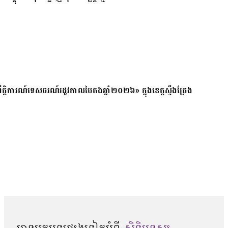
ត្តិការណ៍ទេសចរណ៍រដូវកាលបៃតងឆ្នាំ២០២៦» ក្នុងខេត្តស្ទឹងត្រែង