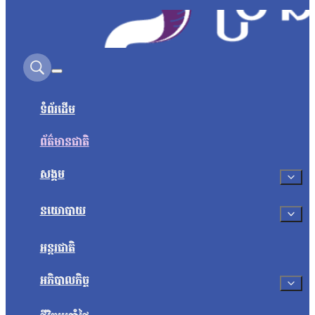
Search on this site
ទំព័រដើម
ព័ត៌មានជាតិ
សង្គម
នយោបាយ
អន្តរជាតិ
អភិបាលកិច្ច