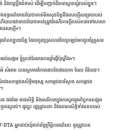
្តប្តឹងជំទាស់ ដើម្បីបញ្ជាក់ពីភាពស្អាតស្អំរបស់ខ្លួន។
ដឹងឧទ្ធរណ៍មានន័យថាគាត់មិនសុខចិត្តនឹងសេចក្ដីសម្រេចរបស់
ើយបានវាមានន័យថាគាត់ត្រូវដំណើរការក្ដីរបស់គាត់ទៅសាលា
រេចសេចក្ដី»។
សប្បាយចិត្ត ដែលកូនប្រុសបានវិលត្រឡប់មកជួបជុំគ្រួសារ
្គម ខ្ញុំគ្រាន់តែមានការផ្តាំផ្ញើប៉ុណ្តឹង»។
ូលោក អំ សំអាត បានស្វាគមន៍ការដោះលែងលោក ធែល ធីលែន។
ដោះលែងសកម្មជនសិទ្ធិមនុស្ស សកម្មជនបរិស្ថាន សកម្មជន
រ។
ផងដែរ មានសិទ្ធិ និងសេរីភាពក្នុងការចូលរួមកិច្ចការសង្គម
ួលស្គាល់។ ដូច្នេះ រដ្ឋត្រូវធានា និងគោរពសិទ្ធិទាំងនេះរបស់
 អ្នកជាប់ឃុំពាក់ព័ន្ធព្រឹត្តិការណ៍នេះ គួរត្រូវបាន