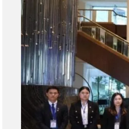
កក្កដា ឆ្នាំ២០២៤ សមត្ថកិច្ចបានចាប់ខ្លួនលោក ស៊្រុន ស្រ៊ន កញ្ញា ភ
ការបង្កើតតំបន់ត្រីកោណអភិវឌ្ឍន៍កម្ពុជា ឡាវ វៀតណាម ឬហៅកាត់ថា C
នានាពីគម្រោង CLV-DTA មានអ្នកពាក់ព័ន្ធសរុបចំនួន ៣៧នាក់កាលពី
ចក់ ប៊ានមុន្នី។ សំណុំរឿងទី២ មានលោក ឆាយ វ៉ិត លោក ឈឺន ចម្
ធីលែន។ កាលពីឆ្នាំ២០២៥ សាលាដំបូង និងសាលាឧទ្ធរណ៍បានបដិសេធសំណើ