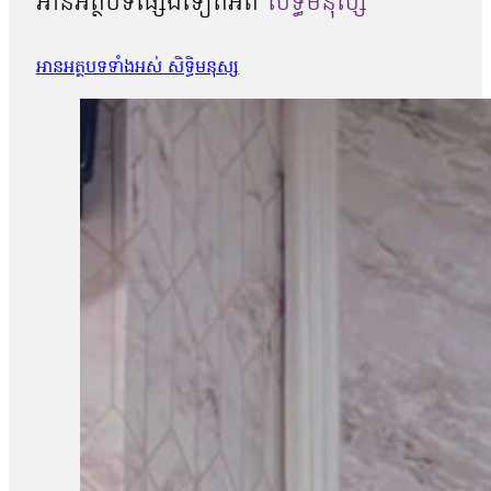
អានអត្ថបទផ្សេងទៀតអំពី
សិទ្ធិមនុស្ស
អានអត្ថបទទាំងអស់ សិទ្ធិមនុស្ស