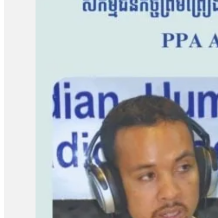
បន្តទៀត៕