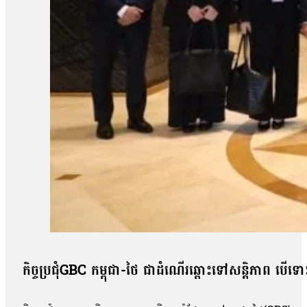
កិច្ច​ប្រជុំ​GBC ​កម្ពុជា-​ថៃ ​ជា​ដំណើរ​ឆ្ពោះ​ទៅ​សន្តិភាព ​បើ​