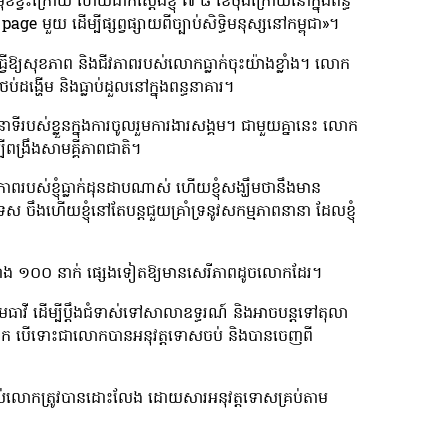
ុខខ្វះក្រោយ ហើយជាក់ស្តែងខ្ញុំ ៧ ៨ ខែចុងក្រោយនៅក្នុងពន្ធ
ើត page មួយ ដើម្បីផ្សព្វផ្សាយពីច្បាប់សិទ្ធិមនុស្សនៅកម្ពុជា»។
្វើឱ្យសុខភាព និងជីវភាពរបស់លោកធ្លាក់ចុះយ៉ាងខ្លាំង។ លោក
ង្ហើម និងធ្លាប់ដួលនៅក្នុងពន្ធនាគារ។
នាទីរបស់ខ្លួនក្នុងការចូលរួមការងារសង្គម។ ជាមួយគ្នានេះ លោក
្បីពង្រឹងសាមគ្គីភាពជាតិ។
របស់ខ្ញុំធ្លាក់ដុនដាបណាស់ ហើយខ្ញុំសង្ឃឹមថានឹងមាន
ទេស ចឹងហើយខ្ញុំនៅតែបន្តជួយគ្រាំទ្រនូវសកម្មភាពនានា ដែលខ្ញុំ
ាង ១០០ នាក់ ផ្សេងទៀតឱ្យមានសេរីភាពដូចលោកដែរ។
ធាវី ដើម្បីប្តឹងជំទាស់ទៅសាលាឧទ្ធរណ៍ និងអាចបន្តទៅតុលា
ោក បើទោះជាលោកបានអនុវត្តទោសចប់ និងបានចេញពី
តីរបស់លោកត្រូវបានដោះលែង ដោយសារអនុវត្តទោសគ្រប់តាម