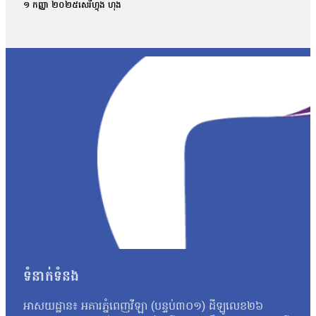
ពេល នៅក្នុងគ្រុបតេឡេក្រាម ដែលបានបែកធ្លាយ។ តាមរយៈលិខិតចុះថ្ងៃទី១
១ កញ្ញា ២០២៥
សេរីហ្វុង ហុង
ផ្សព្វផ្សាយ ត្រូវបានរកឃើញថា វិញ្ញាសាទាំងនោះ ដូចទៅនឹងវិញ្ញាស
វិញ្ញាសាប្រឡងគណិតវិទ្យាថ្នាក់វិទ្យាសាស្ត្រ ប្រឡងថ្ងៃទី ២៩/០
បង្ហោះព័ត៌មានដែលនិយាយថា ការបែកធ្លាយនូវវិញ្ញាសាគណិតវិទ្យា គឺជាអ្
ក្របណ្ដាញសង្គមទាំងអស់ដើម្បីអាចប្រមូលភ័ស្តុតាងបានគ្រប់ជ្រុងជ្រ
វិញ្ញាសាដែលបានចេញប្រឡងពិតមែន ក៏ប៉ុន្តែគ្មានការបញ្ជាក់ណាមួយថាមា
ឃើញថា មានវិញ្ញាសាមួយចំនួនដែលបង្ហោះនៅលើបណ្ដាញសង្គមនោះគឺមានទម
មកដល់ពេលនេះយើងនឹងព្យាយាមស្រាវជ្រាវបន្ថែមទៀត។ យើងក៏រង់ចាំទទួ
បែកធ្លាយវិញ្ញាសាប្រឡងនេះ មានលទ្ធភាពអាចកើតឡើងបានក្នុងដំណា
កាលដែលអាចមានការបែកធ្លាយ យើងអាចគិតថា ក្នុងដំណាក់កាលនៃការ co
ក្រោយពេលប្រឡងតែម្ដង អ៊ីចឹងហើយបានជានៅក្នុងរបាយការណ៍យើងបានបញ្ជ
របស់ អ.ប.ព.»។ ក៏ប៉ុន្តែលោក សយ ច័ន្ទវិចិត្រ អះអាងថារូបថតវិ
វិច្ឆិកា អ្នកនាំពាក្យក្រសួងអប់រំ យុវជន និងកីឡា បានប្រាប់ថាក្រសួងអប
នោះទេ។ អ្នកស្រីថា៖ «អ្វីដែលយើងរកឃើញបឋមហ្នឹងគឺមានន័យថា វិញ្
បន្ថែមទៀតតាមរយៈធនធានដែលមាន ប៉ុន្តែរហូតមកដល់ពេលនេះមិនទាន់មាន
នេះនឹងត្រូវទទួលទោសទណ្ឌទៅតាមវិធានដែលបានចែង។ ជុំវិញករណីនេះ ប
ប្រឡងដែលបានខិតខំរៀនសូត្រអាចបាក់ទឹកចិត្ត។ តែយ៉ាងណា លោកសំណូម
ទំនាក់ទំនង
ហើយហ្នឹង ខ្ញុំថាទោះយ៉ាងណាយើងត្រូវតែមានមទោនភាពចំពោះអ្វីដែលយើង
ហើយបើថាឯកសារនោះមានការបែកធ្លាយមែន នោះក្រសួងគួរតែគិតថាតើគួរធ្វើយ
អាសយដ្ឋាន៖ អគារភ្នំពេញវីឡា (បន្ទប់៣០១) ដីឡូលេខ២៦
កម្ពុជាឯករាជ្យ អ្នកស្រី អ៊ុក ឆាយ៉ាវី ស្នើដល់ក្រសួងអប់រំ យុវជន 