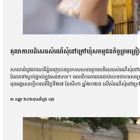
តុលាការបដិសេធសំណើសុំនៅក្រៅឃុំសកម្មជនកិច្ចព្រមព្រៀងស
សាលាដំបូងរាជធានីភ្នំពេញបានប្រកាសសាលក្រមបដិសេធសំណើសុំនៅក្រៅឃ
ដែលទៅស្ដាប់ផ្ទាល់ក្នុងសវនាការ។ មេធាវីការពារជនជាប់ចោទថាការសម្
មុនអង្គសេចក្ដីកាលពីថ្ងៃទី២៧ ខែសីហា ឆ្នាំ២០២៥ លើសំណើសុំនៅក្រៅឃុំ
សុផល, លោក ហោ សុខុន, លោក ធែល ធីលែន, អ្នកស្រី ញិប សារ៉ុម, លោក
កិច្ចព្រមព្រៀងសន្តិភាពក្រុងប៉ារីសគឺលោក សឺន ជុំជួន បានថ្លែងប្រាប
៣ កញ្ញា ២០២៥
សេរីហ្វុង ហុង
ប៉ុន្តែតុលាការមិនបានបញ្ជាក់ពីមូលហេតុក្រោយការសម្រេចនេះឡើយ 
ប៉ុន្តែការប្រកាសហេតុ មិនបានលើកឡើងអំពីការសំអាងហេតុអ្វីទេ ដោយស
លោកបន្ថែមថា៖ «យើងនៅតែចាត់ទុកថាជាការប៉ះពាល់ទៅលើសិទ្ធិនៃការឃុ
ហ្នឹងមានសេរីភាព […]ក្នុងនាមជាមេធាវី យើងមិនអាចទទួលយកបានទេ 
លោកមេធាវីឱ្យដឹងថា តុលាការបានបើកសវនាការអង្គសេចក្ដីលើសំណុំរឿ