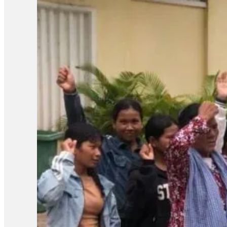
លទ្ធផលសំណើសុំនៅក្រៅឃុំដែលបានស្នើកាលពីថ្ងៃទី២៧ ខែសីហា។ បងស្រីប
ស្រីគាត់ និងសកម្មជនឯទៀត ព្រោះការបន្តឃុំខ្លួននេះបានធ្វើឱ្យប៉ះពាល់ជ
របស់បងសាន សិទ្ធ ដែលគាត់ត្រូវទទួលបន្ទុក។ អ៊ីចឹងខ្ញុំគិតថា ទី១ការអប់រំ
រហូតដល់ទៅ១៣ខែជាងហើយ[…]វាលើសពាក់កណ្ដាលនៃការអនុវត្តន៍»។ ចំណែ
របស់បងប្រុសគាត់ ហើយអ្នកស្រីស្នើសុំតុលាការពិចារណាដោះលែងលោក ស្រ៊ុន 
ទៅឱ្យនៅក្រៅឃុំតាមការស្នើសុំរបស់ក្រុមគ្រួសារ ហើយហ្នឹងក៏ជាសិទ្ធិរ
ករណីនេះ មន្រ្តីអង្កេតជាន់ខ្ពស់ នៃសមាគមន៍ការពារសិទ្ធិមនុស្ស និងអ
ពេលដែលច្បាប់កំណត់។ លោកថារដ្ឋាភិបាល និងតុលាការគួរដោះលែងសកម
ទាន់បើកសវនាការផង ឃុំគាត់រហូតដល់លើសនីតិវិធីនៃការឃុំខ្លួនដែល
បន្ថែម៖ «គួរតែឈប់ធ្វើទុក្ខបុកម្នេញដល់ប្រជាពលរដ្ឋដែលធ្វើការងារស
សាសន៍របស់គាត់ ជាពិសេសអ្នកដែលធ្វើការងារសង្គមដូចជា២៣តុលា គឺគាត់ធ
ក្រោយពីពួកគាត់លើកឡើងពីគុណសម្បត្តិ និងគុណវិបត្តិ នៃការបង្កើតតំ
សន្តិសុខសង្គម» ទាក់ទងនឹងការអធិប្បាយនានាពី CLV មានអ្នកពាក
ដោយក្នុងសំណុំរឿងទី១មានលោក ស៊្រុន ស៊្រន កញ្ញា…