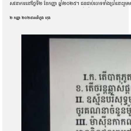
សវនាការនៅថ្ងៃទី២ ខែកញ្ញា ឆ្នាំ២០២៥។ ជនជាប់ចោទទាំងប្រាំនោះ
កន្លែងធ្វើការបាន។ ការកោះហៅនេះ គឺពាក់ព័ន្ធនឹងករណីហិង្សា ដែលកើត
កាសែតបន្ទាប់ពីលោកចេញពីសវនាការថា តុលាការបានចោទសួរលោកពីករណីដ
២ កញ្ញា ២០២៥
សេរីហ្វុង ហុង
លោកអាចត្រឹមឆ្លើយទៅតាមសំណួរដែលគេសួរប៉ុណ្ណោះ ដោយមិនអាចជំទ
លោក ម៉ាង យ៉ាវ ថាលោកមិនទាន់រំពឹងយ៉ាងណាទេថា នៅថ្ងៃប្រកាសសាល
មុនមកវាមិនសូវរំពឹងប៉ុន្មានទេ អារឿងតុលាការ រឿងយុត្តិធម៌រឿងនេះ មិនទា
ប្រជាសហគមន៍វ័យ៤៨ឆ្នាំរូបនេះ ស្នើសុំតុលាការទម្លាក់ចោលបទចោទល
ប្រជាសហគមន៍ឡពាងមួយរូបទៀត ដែលរងបទចោទនេះដែរគឺលោក ស្ងួន ញឿន 
ប្រជាសហគមន៍ឡពាង និងក្រុមហ៊ុនKDC។ លោក ញឿន អះអាងថា របាយកា
«ខ្ញុំអត់សូវសង្ឃឹមប៉ុន្មានទេព្រោះតុលាការអត់បានចុះទៅកន្លែងកើតហេតុផ្
សម្ដេចបវធិបតី ហ៊ុន ម៉ាណែត សូមឱ្យគាត់ឡើងថ្មីធ្វើនាយករដ្ឋមន្ត្រីមេ
បាត់បង់ដីធ្លី»។ រីឯភរិយារបស់លោក ស្ងួន ញឿន គឺអ្នកស្រី អុំ សុភី បានច
ដោយសារតែក្រុមហ៊ុនជាអ្នកបំពានមកលើពួកខ្ញុំ បែរជាពួកគាត់មិនមានទោស ហ
បំផ្លាញរបស់ទ្រព្យគេទេ»។ អ្នកស្រី អុំ សុភី ថាអ្នកស្រីនឹងប្ដឹងបន
អង្គការលីកាដូលោក អំ សំអាត មានប្រសាសន៍ថា ករណីដីធ្លីនៅភូមិឡពាង ឃុំត
តំណាងសហគមន៍ និងសមាជិកសហគមន៍ជាច្រើនត្រូវបានជាប់ពន្ធនាគារដ
រឿងនៅសាលាឧទ្ធរណ៍នេះ ពួកគាត់គួរត្រូវបានទទួលការលើកលែងចោទប្រកាន់
ខេត្តកំពង់ឆ្នាំង មានជម្លោះដីធ្លីជាមួយក្រុមហ៊ុន ខេ.ឌី.ស៊ី (KDC) ដែ
ចំនួន១០៨គ្រួសារ។ ពលរដ្ឋដែលរងផលប៉ះពាល់បានតវ៉ាទាមទាររកដំណោ