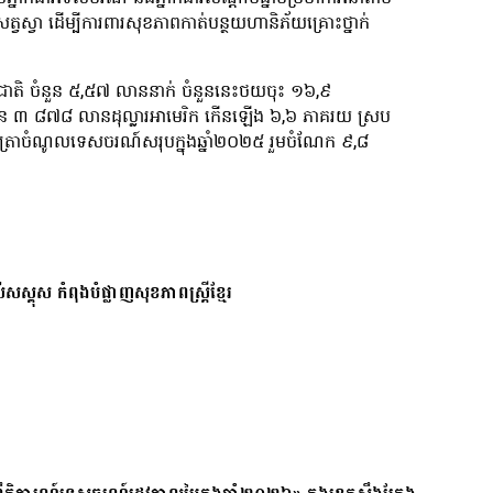
វស្វា ដើម្បីការពារសុខភាពកាត់បន្ថយហានិភ័យគ្រោះថ្នាក់
តរជាតិ ចំនួន ៥,៥៧ លាននាក់ ចំនួននេះថយចុះ ១៦,៩
ន ៣ ៨៧៨ លានដុល្លារអាមេរិក កើនឡើង ៦,៦ ភាគរយ ស្រប
ត្រាចំណូលទេសចរណ៍សរុបក្នុងឆ្នាំ២០២៥ រួមចំណែក ៩,៨
សស្គុស កំពុងបំផ្លាញសុខភាពស្ត្រីខ្មែរ