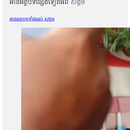
អានអត្ថបទផ្សេងទៀតអំពី
សង្គម
អានអត្ថបទទាំងអស់ សង្គម