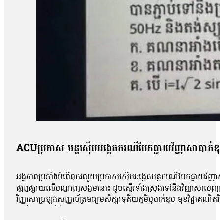
ACUប្រកាស បន្តស៊ើបអង្កេតករណីបែកធ្លាយវិញ្ញាសាបាក់ឌ
អង្គភាពប្រឆាំងអំពើពុករលួយប្រកាសស៊ើបអង្កេតបន្តករណីបែកធ្លាយវិញ្ញា
ផ្សព្វផ្សាយលើបណ្ដាញសង្គមនោះ ដូចស្ទើរទាំងស្រុងទៅនឹងវិញ្ញាសាច
វិញ្ញាសាប្រឡងសញ្ញាប័ត្រមធ្យមសិក្សាទុតិយភូមិឬបាក់ឌុប មុខវិជ្ជាគណ
អប់រំចេញមុខបំភ្លឺករណីនេះ ដោយសារតែវិញ្ញាសាដែលបានបែកធ្លាយដូចគ