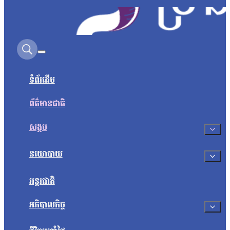
Search on this site
ទំព័រដើម
ព័ត៌មានជាតិ
សង្គម
នយោបាយ
អន្តរជាតិ
អភិបាលកិច្ច