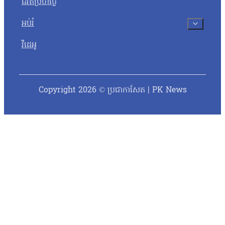
ជីវិតប្រចាំថ្ងៃ
អប់រំ
វីដេអូ
Copyright 2026 © ប្រជាកាសែត | PK News