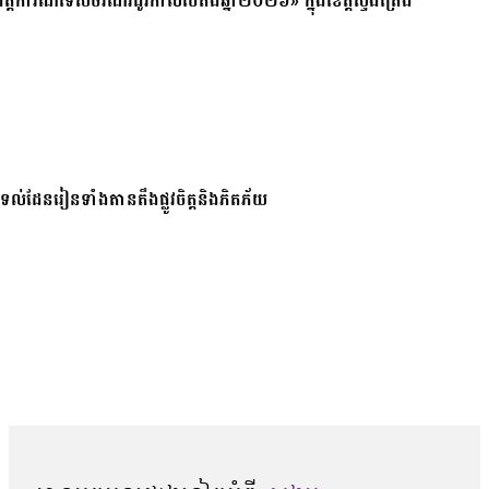
ត្តិការណ៍ទេសចរណ៍រដូវកាលបៃតងឆ្នាំ២០២៦» ក្នុងខេត្តស្ទឹងត្រែង
ែរនៅទល់ដែនរៀនទាំងតានតឹងផ្លូវចិត្តនិងភិតភ័យ