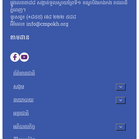
ផ្លូវលេខ៣៨៨ សង្កាត់ទួលស្វាយព្រៃទី១ ខណ្ឌបឹងកេងកង រាជធានី
អ្នកស្រីថា៖ «ប្រសិនបើឃើញបែកធ្លាយវិញ្ញាសា ក្រសួងអប់រំក៏ដូចជាអង្
ភ្នំពេញ។
សូត្របានទេ គួរតែបញ្ជាក់វិញបញ្ជាក់ប្រាប់វិញថា អញ្ចេះអញ្ចោះវិញអ៊ីច
ទូរសព្ទ៖ (+៨៥៥) ៧៨ ២២២ ៥៨៨
ប្រឡងសញ្ញាបត្រមធ្យមសិក្សាទុតិយភូមិ សម័យប្រឡង ២៨ សីហា ២០២៥
អ៊ីមែល៖ info@cmpokh.org
បេក្ខជនថ្នាក់វិទ្យាសាស្ត្រចំនួនជាង៤ម៉ឺននាក់ (៤០ ៦៧៨ នាក់) ស្ត្រី
តាមដាន
Follow us on Facebook
Follow us on YouTube
ព័ត៌មានជាតិ
សង្គម
នយោបាយ
អន្តរជាតិ
អភិបាលកិច្ច