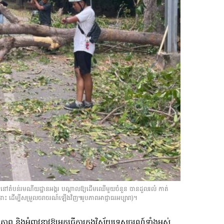
ង នៅតំបន់រមណីយដ្ឋានអង្គរ បណ្តាលឱ្យដើមឈើមួយចំនួន បានដួលរលំ កាត់
ាំងនោះ ដើម្បីសម្រួលចរាចរណ៍ឡើងវិញ៕រូបភាពអាជ្ញាធរអប្សារា)។
្ថិភាព និងអំពាវនាវឱ្យអ្នកធ្វើការក្នុងវិស័យទេសចរណ៍ទាំងអស់