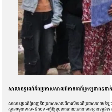
សាលាឧទ្ធរណ៍នឹងប្រកាសសាលដីកាករណីអ្នកឡពាង៥នាក់ 
សាលាឧទ្ធរណ៍ភ្នំពេញនឹងប្រកាសសាលដីកាលើករណីប្រជាសហគមន៍ឡពាង ខេ
ស្ថានទម្ងន់ទោស» និងបទ «ធ្វើឱ្យខូចខាតដោយចេតនាមានស្ថានទម្ងន