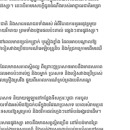
ស្សា។ នេះបើតាមសេចក្ដីជូនដំណឹងរបស់អាជ្ញាធរជាតិអប្សរា
ន្តរជាតិ និងសាធារណជនទាំងអស់ អំពីវិធានការគួរអនុវត្តមួយ
រីករាយ ព្រមទាំងបង្ការផលប៉ះពាល់ ផ្សេងៗនារដូវវស្សា។
េលមានខ្យល់កន្ត្រាក់ ឬភ្លៀងខ្លាំង ដែលអាចបណ្តាលឱ្យ
ត្រូវចៀសវាងប្រើឧបករណ៍អេឡិចត្រូនិច និងកុំជ្រកក្រោមដើមឈើ
កជើង ដែលមានសភាពស្អិតល្អ ពីព្រោះថ្មប្រាសាទអាចនឹងមានសភាព
ែលអាចប៉ះពាល់ថ្ម និងចម្លាក់ ប្រាសាទ និងចៀសវាងប្រើប្រាស់
លគ្រឿងស្រវឹង ផ្ទុយពីគោលការណ៍គ្រប់គ្រងបេតិកភណ្ឌ
្រាសាទ និយាយឡូឡានៅកន្លែងទីសក្ការៈបូជា ការចូល
សចរទាំងអស់មិនឱ្យជក់បារីក្នុងបរិវេណប្រាសាទ ចោលសំរាមគ្មាន
វទេសចរឱ្យស្ករគ្រាប់ និងថវិកាដល់ក្មេងៗនៅតំបន់អង្គរជាដើម។
យសាររដូវវស្សា អាចនឹងមានសត្វល្អិតច្រើន នៅតំបន់មានព្រៃ
ាក់ងារទេសចរណ៍ និងភ្នាក់ងារសណ្តាប់ធ្នាប់ប្រចាំការនៅតាម