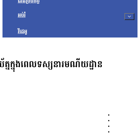
ជីវិតប្រចាំថ្ងៃ
អប់រំ
វីដេអូ
រយ័ត្នក្នុងពេលទស្សនារមណីយដ្ឋាន