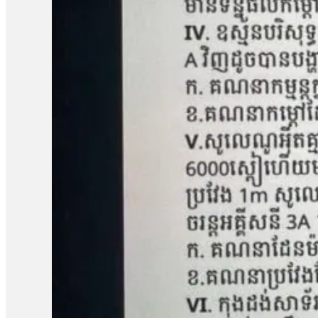
ចំនួន៥នាក់គឺ លោក សៀង ហេង លោក ម៉ាង យ៉ាវ លោក គុជ…