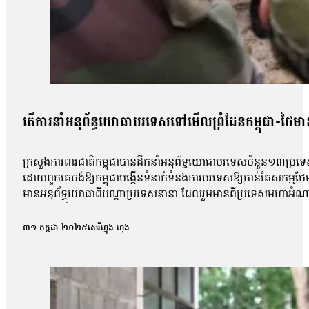
តើការនាំអនុព័ន្ធយោធាបរទេសទៅមើលព្រំដែនកម្ពុជា-ថៃមាន
ក្រសួងការពារជាតិកម្ពុជាបានដឹកនាំអនុព័ទ្ធយោធាបរទេសចំនួន១៣ប្រទេស
ដោយពួកគេចង់ឱ្យកម្ពុជាបង្កើនទំនាក់ទំនងការបរទេសឱ្យកាន់តែសកម្ម
មានអនុព័ទ្ធយោធាពីបណ្ដាប្រទេសនានា ដែលរួមមានពីប្រទេសមហាអំណា
ក៏សេនានុព័ន្ធយោធារហូតដល់១៣ប្រទេសបានមកចូលរួម ហើយពិសេសនៅក្
មានប្រទេសមហាអំណាច ចូលរួមការងារជាមួយកម្ពុជាក្នុងជម្លោះកម្ពុជ
៣១ កក្កដា ២០២៥
សេរីហ្វុង ហុង
ថាកម្ពុជាគួរពិនិត្យឡើងវិញនូវនយោបាយការបរទេសជាមួយប្រទេសមហាអំណា
ទៅរកចិនពីសំណាក់កម្ពុជា។ លោកថា៖ «វាជាវេលាមួយល្អដែរសម្រាប
ព្រោះយើងមើលទៅទាំងចិន ទាំងអាមេរិកហ្នឹងគឺគេមិនមានបំណងអីនឹងមកយក
គឺជាមួយមហាអំណាចទាំងអស់ហ្នឹងឡើងវិញ ពិសេសអាមេរិក និងចិន»។ ចំណែ
ដោយផ្ទាល់ ហើយលោកសង្ឃឹមថានឹងមានកាជំរុញឱ្យអនុវត្តបទឈប់បាញ់រវាង