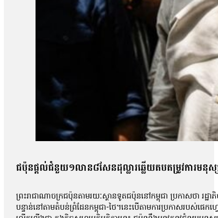
ជប៉ុន​ផ្ដល់​ជំនួយ​១លាន​៨សែន​ដុល្លារ​ឆ្លើយតប​តម្រូវការ​មនុស្
ព្រះរាជាណាចក្រជប៉ុនតាមរយៈស្ថានទូតជប៉ុននៅកម្ពុជា ប្រកាសថា រដ្ឋ
បន្ទាន់នៅតាមតំបន់ព្រំដែនកម្ពុជា-ថៃ។នេះបើតាមការប្រកាសរបស់ផេកហ្វេស