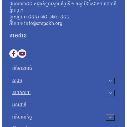
ផ្លូវលេខ៣៨៨ សង្កាត់ទួលស្វាយព្រៃទី១ ខណ្ឌបឹងកេងកង រាជធានី
ភ្នំពេញ។
ទូរសព្ទ៖ (+៨៥៥) ៧៨ ២២២ ៥៨៨
អ៊ីមែល៖ info@cmpokh.org
តាមដាន
Follow us on Facebook
Follow us on YouTube
ព័ត៌មានជាតិ
សង្គម
នយោបាយ
អន្តរជាតិ
អភិបាលកិច្ច