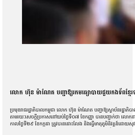
លោក ហ៊ុន ម៉ាណែត បញ្ជាឱ្យរកមធ្យោបាយជួយកងទ័ពខ្មែរទា
ប្រមុខរាជរដ្ឋាភិបាលកម្ពុជា លោក ហ៊ុន ម៉ាណែត បញ្ជាឱ្យស្ថាប័នរដ្ឋា
តាមរយៈសេចក្តីប្រកាសនៅយប់ថ្ងៃទី០៧ ខែកញ្ញា បានបញ្ជាក់ថា លោកនាយករ
កាលថ្ងៃទី២៩ ខែកក្កដា ត្រូវបានដោះលែង និងធ្វើមាតុភូមិនិវត្តន៍ដោយ
បន្ទាន់។ សេចក្តីប្រកាសបញ្ជាក់ថា៖«សម្តេចធិបតីបានណែនាំដោយផ្ទាល់ដល