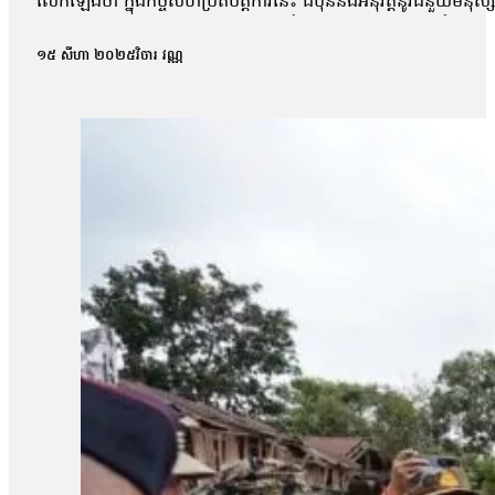
លើកឡើងថា ក្នុងកិច្ចសហប្រតិបត្តិការនេះ ជប៉ុននឹងអនុវត្តនូវជំនួយមនុស
ដើម្បីកុមារ (យូនីសេហ្វ)។ លោកបន្ថែមទៀតថា រដ្ឋាភិបាលជប៉ុនគាំទ្រយ
ដើម្បីកាត់បន្ថយការលំបាករបស់អ្នកដែលរងគ្រោះ។ លោក អ៊ូអិណុ អាត់ស៊ូ
១៥ សីហា ២០២៥
វិចារ វណ្ណ
រួមដំណើរទស្សនកិច្ចទៅកាន់តំបន់ព្រំដែន ហើយមានការគ្រាំគ្រាចិត្តជាពន់
ប្រទេសកម្ពុជា»។ ការប្រកាសផ្ដល់ជំនួយសង្គ្រោះបន្ទាន់ពីសំណាក់ជប៉
នេះផុសមិនបានកន្លះម៉ោងផង មានអ្នកចូលចែករំលែកប្រមាណជាង១ពាន់ន
សប្បុរសរបស់ប្រជាជនជប៉ុន ដែលតែងតែជួយកម្ពុជា»។ គណនេយ្យហ្វេស
ឈ្លានពានយោធាសៀម ។ សូមជួយបន្តរការគាំទ្រជាមួយកម្ពុជាជម្រុញឱ្យភា
ចេញសេចក្ដីថ្លែងការណ៍គាំទ្រឱ្យមានបទឈប់បាញ់ជាអចិន្ត្រៃយ៍និងប្រកា
ពីដើមទសវត្សរ៍ឆ្នាំ 1990 មក ប្រទេសជប៉ុនជាដៃគូដ៏សំខាន់របស់កម្ពុជាដ
គេហទំព័រសារព័ត៌មាន cambodianess.comកាលពីថ្ងៃទី១២ខែសីហា២០២៥ ផ
20 ភាគរយនៃជំនួយអភិវឌ្ឍន៍ផ្លូវការសរុប (ODA) ដែលកម្ពុជាទទួលបាន។