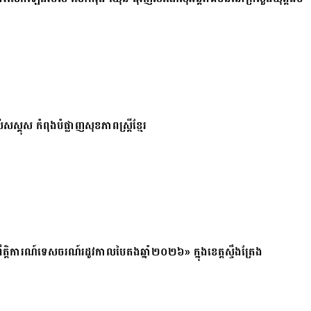
សស្គុស កំពុងបំផ្លាញសុខភាពស្ត្រីខ្មែរ
ត្តិការណ៍ទេសចរណ៍រដូវកាលបៃតងឆ្នាំ២០២៦» ក្នុងខេត្តស្ទឹងត្រែង