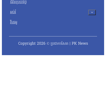
ជីវិតប្រចាំថ្ងៃ
អប់រំ
វីដេអូ
Copyright 2026 © ប្រជាកាសែត | PK News