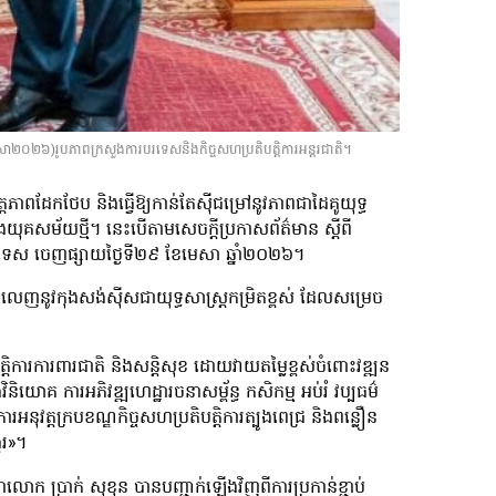
សា២០២៦)រូបភាពក្រសួងការបរទេសនិងកិច្ចសហប្រតិបត្តិការអន្តរជាតិ។
មិត្តភាពដែកថែប និងធ្វើឱ្យកាន់តែស៊ីជម្រៅនូវភាពជាដៃគូយុទ្ធ
ងយុគសម័យថ្មី។ នេះបើតាមសេចក្ដីប្រកាសព័ត៌មាន ស្ដីពី
ារបរទេស ចេញផ្សាយថ្ងៃទី២៩ ខែមេសា ឆ្នាំ២០២៦។
នពេញលេញនូវកុងសង់ស៊ីសជាយុទ្ធសាស្ត្រកម្រិតខ្ពស់ ដែលសម្រេច
តិបត្តិការការពារជាតិ និងសន្តិសុខ ដោយវាយតម្លៃខ្ពស់ចំពោះវឌ្ឍន
យោគ ការអភិវឌ្ឍហេដ្ឋារចនាសម្ព័ន្ធ កសិកម្ម អប់រំ វប្បធម៌
ារអនុវត្តក្របខណ្ឌកិច្ចសហប្រតិបត្តិការត្បូងពេជ្រ និងពន្លឿន
ករ»។
្ពុជាលោក ប្រាក់ សុខុន បានបញ្ជាក់ឡើងវិញពីការប្រកាន់ខ្ជាប់