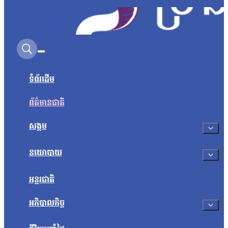
Search on this site
ទំព័រដើម
ព័ត៌មានជាតិ
សង្គម
នយោបាយ
អន្តរជាតិ
អភិបាលកិច្ច