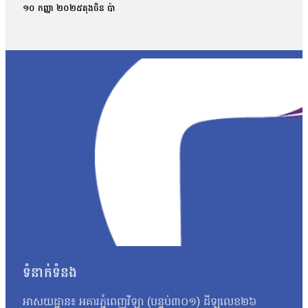
កងទ័ពទាំងនោះ»។ ប្រភពដដែលបន្តថា ក្រសួងការបរទេស ក្រសួងការពារជ
១០ កញ្ញា ២០២៥
តុងចិន ប៉ា
ដើម្បីធ្វើយ៉ាងណាឱ្យថៃដោះលែងកងទ័ពខ្មែរទាំង១៨រូប និងបញ្ឈប់ការរំលោ
ពិនិត្យនិងធ្វើមាតុភូមិនិវត្តន៍ ជនស៊ីវិលត្រូវបានការពារពីការផ្លាស់ទីដោ
ដោយមិនរើសមុខ ការរក្សានូវសម្បត្តិបេតិកភណ្ឌវប្បធម៌ និងការហាមឃា
បានអះអាងថានឹងធ្វើដំណើរទស្សនកិច្ចតាមដាននៅដើមខែកញ្ញា ដើម្បីផ្ទៀងផ
កាលពីព្រឹកថ្ងៃទី២៩ ខែកក្កដា ពោលគឺក្រោយបទឈប់បាញ់ចូលជាធរមានប
ទាហាន ថៃក៏បានបញ្ជូនកងទ័ពខ្មែរចំនួន២នាក់បន្ថែមទៀតតាមរយៈរថយន្តសង្
ទំនាក់ទំនង
អាសយដ្ឋាន៖ អគារភ្នំពេញវីឡា (បន្ទប់៣០១) ដីឡូលេខ២៦