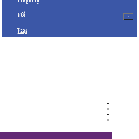
ជីវិតប្រចាំថ្ងៃ
អប់រំ
វីដេអូ