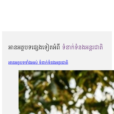
អានអត្ថបទផ្សេងទៀតអំពី
ទំនាក់ទំនងអន្តរជាតិ
អានអត្ថបទទាំងអស់ ទំនាក់ទំនងអន្តរជាតិ