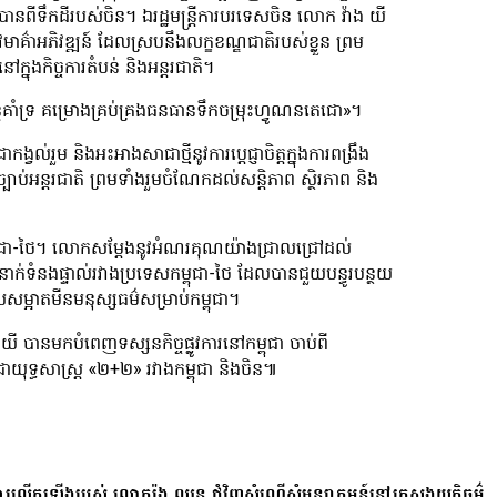
នពីទឹកដីរបស់ចិន។ ឯរដ្ឋមន្ត្រីការបរទេសចិន លោក វ៉ាង យី
ូវមាគ៌ាអភិវឌ្ឍន៍ ដែលស្របនឹងលក្ខខណ្ឌជាតិរបស់ខ្លួន ព្រម
នុងកិច្ចការតំបន់ និងអន្តរជាតិ។
បន្តគាំទ្រ គម្រោងគ្រប់គ្រងធនធានទឹកចម្រុះហ្វូណនតេជោ»។
កង្វល់រួម និងអះអាងសាជាថ្មីនូវការប្តេជ្ញាចិត្តក្នុងការពង្រឹង
្បាប់អន្តរជាតិ ព្រមទាំងរួមចំណែកដល់សន្តិភាព ស្ថិរភាព និង
ែនកម្ពុជា-ថៃ។ លោកសម្តែងនូវអំណរគុណយ៉ាងជ្រាលជ្រៅដល់
ទំនាក់ទំនងផ្ទាល់រវាងប្រទេសកម្ពុជា-ថៃ ដែលបានជួយបន្ធូរបន្ថយ
ម្អាតមីនមនុស្សធម៌សម្រាប់កម្ពុជា។
 យី បានមកបំពេញទស្សនកិច្ចផ្លូវការនៅកម្ពុជា ចាប់ពី
ជាយុទ្ធសាស្ត្រ «២+២» រវាងកម្ពុជា និងចិន៕
ការលើកឡើងរបស់ លោករ៉ុង ឈុន ជុំវិញសំណើសុំអន្តរាគមន៍នៅក្រសួងយុត្តិធម៌