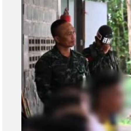
អង្គទូត១៣ប្រទេសផ្សេងទៀតដែលបានចុះទៅផ្ទាល់នៅតំបន់ជម្លោះ ខ្ញុំគ
ជាមួយបរទេស គឺមានសារៈសំខាន់ ព្រោះលោកថាកន្លងមករដ្ឋាភិបាលកម្ពុជ
«អំណះតទៅ យើងត្រូវតែធ្វើការងារការទូតឱ្យកាន់តែសកម្មបន្ថែមទៀត
ធ្វើការងារការទូតយ៉ាងសកម្មទេ ដូច្នេះយើងជាប្រទេសរងគ្រោះ បែរទៅជា
យោធាបរទេសនៅតំបន់ជម្លោះនៅពេលនេះមានសារៈសំខាន់សម្រាប់កម្ពុជា ក្ន
អំណាចផងនៅពេលនេះ គឺពិតជាមានសារៈសំខាន់សម្រាប់កម្ពុជា ពីព្រោះអ្
បន្តថា កម្ពុជាគួរធ្វើឱ្យកាន់តែប្រសើរឡើងនូវទំនាក់ទំនងការបរទេសជ
ជាមួយបណ្ដាប្រទេសទាំងអស់ដើម្បីផលប្រយោជន៍ជាតិយើង ទាំងវិស័យនយោ
បើសិនជាគ្មានអន្តរាគមន៍ទាន់ពេលវេលា ពីប្រធានាធិបតីសហរដ្ឋអាមេរិក
ដែលជាប្រធានអាស៊ានប្ដូរវេនទេ ប្រហែលជាយើងអត់ទាន់ទទួលបាននូវបទឈប់ប
ថ្ងៃទី៣០ ខែកក្កដា ឆ្នាំ២០២៥ មានប្រសាសន៍ថា លោកមានការសោកស្តាយចំ
លោកសង្ឃឹមថា អ្នកដែលរងផលប៉ះពាល់ នឹងវិលត្រលប់ទៅរកជីវភាពប្រក្រតី
ប្រកដ និងបន្ធូរបន្ថយភាពតានតឹង ដោយសម្របសម្រួលជាមួយប្រទេសពាក់ព័ន្ធ
ទាំងតាមដានការអនុវត្តន៍បទឈប់បាញ់រវវាងប្រទេសទាំងពីរ។ អ្នកស្រីថា៖ «ដើម
ពាក់ព័ន្ធដើម្បីទៅឃ្លាំមើលទាំងទីតាំង ទាំងសភាពការណ៍ជាក់ស្ដែងនៅលើបញ
អាស៊ាន និងពីបណ្ដាប្រទេសមហាអំណាចចំនួន១៣ប្រទេស»។ អនុព័ទ្ធយោធា ព
ប្រទេសម៉ាឡេស៊ី ឥណ្ឌូនេស៊ី ហ្វីលីពីន សិង្ហបុរី ឡាវ វៀតណាម និងប្រទ
នាយករដ្ឋមន្ត្រីនៃប្រទេសទាំងពីរនៅប្រទេសម៉ាឡេស៊ី ដែលមាននាយករដ្ឋមន្