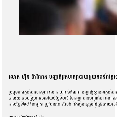
លោក ហ៊ុន ម៉ាណែត បញ្ជាឱ្យរកមធ្យោបាយជួយកងទ័ពខ្មែរទា
ប្រមុខរាជរដ្ឋាភិបាលកម្ពុជា លោក ហ៊ុន ម៉ាណែត បញ្ជាឱ្យស្ថាប័នរដ្ឋា
តាមរយៈសេចក្តីប្រកាសនៅយប់ថ្ងៃទី០៧ ខែកញ្ញា បានបញ្ជាក់ថា លោកនាយករ
កាលថ្ងៃទី២៩ ខែកក្កដា ត្រូវបានដោះលែង និងធ្វើមាតុភូមិនិវត្តន៍ដោយ
បន្ទាន់។ សេចក្តីប្រកាសបញ្ជាក់ថា៖«សម្តេចធិបតីបានណែនាំដោយផ្ទាល់ដល
កងទ័ពទាំងនោះ»។ ប្រភពដដែលបន្តថា ក្រសួងការបរទេស ក្រសួងការពារជ