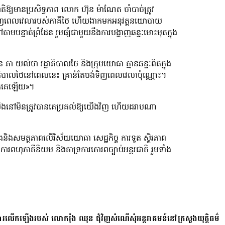
ិឱ្យមានប្រសិទ្ធភាព លោក ហ៊ុន ម៉ាណែត ចាំបាច់ត្រូវ
្បែងទិញពេលវេលារបស់ភាគីថៃ ហើយងាកមកអនុវត្តនយោបាយ
ន្ទាត់ព្រំដែន រួមផ្សំជាមួយនឹងការបង្ហាញឆន្ទៈមោះមុតក្នុង
ន ភា យល់ថា រដ្ឋាភិបាលថៃ និងក្រុមយោធា គ្មានឆន្ទៈពិតក្នុង
ឋភិបាលថៃនៅពេលនេះ គ្រាន់តែចង់ទិញពេលវេលាប៉ុណ្ណោះ។
់ពួកគេឡើយ»។
យើងនៅមិនត្រូវបានគេប្រគល់ឱ្យយើងវិញ ហើយដរាបណា
នុងនិងសមត្ថភាពលើវិស័យយោធា សេដ្ឋកិច្ច ការទូត ស្ថិរភាព
ារពហុភាគីនិយម និងគាទ្រការគោរពច្បាប់អន្តរជាតិ រួមទាំង
ការលើកឡើងរបស់ លោករ៉ុង ឈុន ជុំវិញសំណើសុំអន្តរាគមន៍នៅក្រសួងយុត្តិធម៌