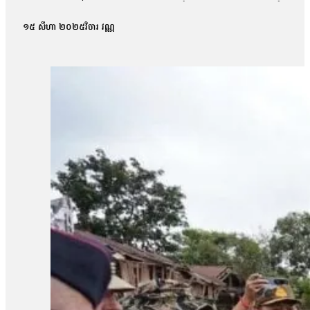
ដើម្បីកុមារ (យូនីសេហ្វ)។ លោកបន្ថែមទៀតថា រដ្ឋាភិបាលជប៉ុនគាំទ្រយ
ដើម្បីកាត់បន្ថយការលំបាករបស់អ្នកដែលរងគ្រោះ។ លោក អ៊ូអិណុ អាត់ស៊ូ
១៥ សីហា ២០២៥
វិចារ វណ្ណ
រួមដំណើរទស្សនកិច្ចទៅកាន់តំបន់ព្រំដែន ហើយមានការគ្រាំគ្រាចិត្តជាពន់
ប្រទេសកម្ពុជា»។ ការប្រកាសផ្ដល់ជំនួយសង្គ្រោះបន្ទាន់ពីសំណាក់ជប៉
នេះផុសមិនបានកន្លះម៉ោងផង មានអ្នកចូលចែករំលែកប្រមាណជាង១ពាន់ន
សប្បុរសរបស់ប្រជាជនជប៉ុន ដែលតែងតែជួយកម្ពុជា»។ គណនេយ្យហ្វេស
ឈ្លានពានយោធាសៀម ។ សូមជួយបន្តរការគាំទ្រជាមួយកម្ពុជាជម្រុញឱ្យភា
ចេញសេចក្ដីថ្លែងការណ៍គាំទ្រឱ្យមានបទឈប់បាញ់ជាអចិន្ត្រៃយ៍និងប្រកា
ពីដើមទសវត្សរ៍ឆ្នាំ 1990 មក ប្រទេសជប៉ុនជាដៃគូដ៏សំខាន់របស់កម្ពុជាដ
គេហទំព័រសារព័ត៌មាន cambodianess.comកាលពីថ្ងៃទី១២ខែសីហា២០២៥ ផ
20 ភាគរយនៃជំនួយអភិវឌ្ឍន៍ផ្លូវការសរុប (ODA) ដែលកម្ពុជាទទួលបាន។