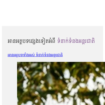
អានអត្ថបទផ្សេងទៀតអំពី
ទំនាក់ទំនងអន្តរជាតិ
អានអត្ថបទទាំងអស់ ទំនាក់ទំនងអន្តរជាតិ