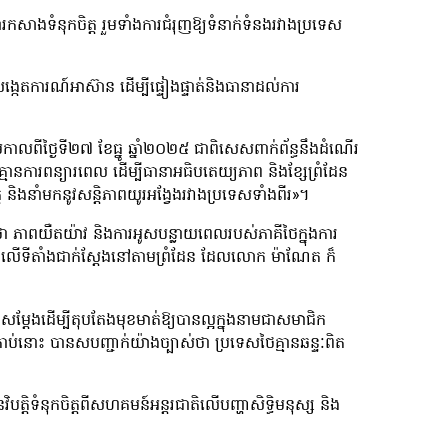
កសាងទំនុកចិត្ត រួមទាំងការជំរុញឱ្យទំនាក់ទំនងរវាងប្រទេស
ង្កេតការណ៍អាស៊ាន ដើម្បីផ្ទៀងផ្ទាត់និងធានាដល់ការ
ាលពីថ្ងៃទី២៧ ខែធ្នូ ឆ្នាំ២០២៥ ជាពិសេសពាក់ព័ន្ធនឹងដំណើរ
ានការពន្យារពេល ដើម្បីធានាអធិប​តេយ្យភាព និងខ្សែព្រំដែន
 និងនាំមកនូវសន្តិភាពយូរអង្វែងរវាងប្រទេសទាំងពីរ»។
 ភាពយឺតយ៉ាវ និងការអូសបន្លាយពេលរបស់ភាគីថៃក្នុងការ
សម្រេចលើទីតាំងជាក់ស្ដែងនៅតាមព្រំដែន ដែលលោក ម៉ាណែត ក៏
ដែងដើម្បីតុបតែងមុខមាត់ឱ្យបានល្អក្នុងនាមជាសមាជិក
កាប់នោះ បានសបញ្ជាក់យ៉ាងច្បាស់ថា ប្រទេសថៃគ្មានឆន្ទៈពិត
បត្តិទំនុកចិត្តពីសហគមន៍អន្ដរជាតិលើបញ្ហាសិទ្ធិមនុស្ស និង