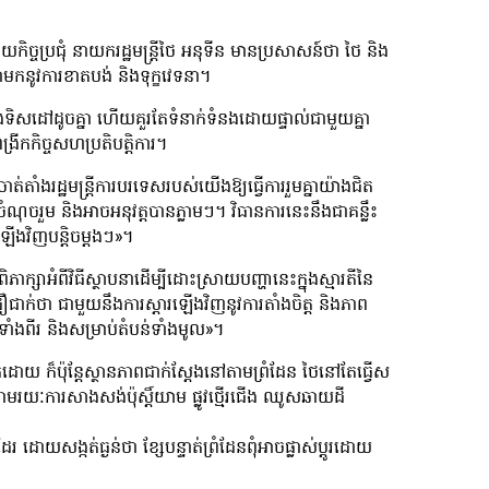
ក្រោយកិច្ចប្រជុំ នាយករដ្ឋមន្រ្តីថៃ អនុទីន មានប្រសាសន៍ថា ថៃ និង
ំមកនូវការខាតបង់ និងទុក្ខវេទនា។
នុងទិសដៅដូចគ្នា ហើយគួរតែទំនាក់ទំនងដោយផ្ទាល់ជាមួយគ្នា
ីកកិច្ចសហប្រតិបត្តិការ។
ត់តាំងរដ្ឋមន្ត្រីការបរទេសរបស់យើងឱ្យធ្វើការរួមគ្នាយ៉ាងជិត
ំណុចរួម និងអាចអនុវត្តបានភ្លាមៗ។ វិធានការនេះនឹងជាគន្លឹះ
ឡើងវិញបន្តិចម្តងៗ»។
ក្សាអំពីវិធីស្ថាបនាដើម្បីដោះស្រាយបញ្ហានេះក្នុងស្មារតីនៃ
់ថា ជាមួយនឹងការស្តារឡើងវិញនូវការតាំងចិត្ត និងភាព
ទាំងពីរ និងសម្រាប់តំបន់ទាំងមូល»។
ក៏ដោយ ក៏ប៉ុន្តែស្ថានភាពជាក់ស្ដែងនៅតាមព្រំដែន ថៃនៅតែធ្វើស
រយៈការសាងសង់ប៉ុស្តិ៍យាម ផ្លូវថ្មើរ​ជើង ឈូសឆាយដី
ដោយសង្កត់ធ្ងន់ថា ខ្សែបន្ទាត់ព្រំដែនពុំអាចផ្លាស់ប្ដូរដោយ