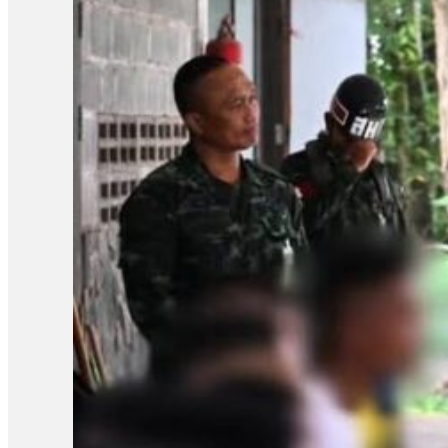
អង្គទូត១៣ប្រទេសផ្សេងទៀតដែលបានចុះទៅផ្ទាល់នៅតំបន់ជម្លោះ ខ្ញុំគ
ជាមួយបរទេស គឺមានសារៈសំខាន់ ព្រោះលោកថាកន្លងមករដ្ឋាភិបាលកម្ពុជ
«អំណះតទៅ យើងត្រូវតែធ្វើការងារការទូតឱ្យកាន់តែសកម្មបន្ថែមទៀត
ធ្វើការងារការទូតយ៉ាងសកម្មទេ ដូច្នេះយើងជាប្រទេសរងគ្រោះ បែរទៅជា
យោធាបរទេសនៅតំបន់ជម្លោះនៅពេលនេះមានសារៈសំខាន់សម្រាប់កម្ពុជា ក្ន
អំណាចផងនៅពេលនេះ គឺពិតជាមានសារៈសំខាន់សម្រាប់កម្ពុជា ពីព្រោះអ្
បន្តថា កម្ពុជាគួរធ្វើឱ្យកាន់តែប្រសើរឡើងនូវទំនាក់ទំនងការបរទេសជ
ជាមួយបណ្ដាប្រទេសទាំងអស់ដើម្បីផលប្រយោជន៍ជាតិយើង ទាំងវិស័យនយោ
បើសិនជាគ្មានអន្តរាគមន៍ទាន់ពេលវេលា ពីប្រធានាធិបតីសហរដ្ឋអាមេរិក
ដែលជាប្រធានអាស៊ានប្ដូរវេនទេ ប្រហែលជាយើងអត់ទាន់ទទួលបាននូវបទឈប់ប
ថ្ងៃទី៣០ ខែកក្កដា ឆ្នាំ២០២៥ មានប្រសាសន៍ថា លោកមានការសោកស្តាយចំ
លោកសង្ឃឹមថា អ្នកដែលរងផលប៉ះពាល់ នឹងវិលត្រលប់ទៅរកជីវភាពប្រក្រតី
ប្រកដ និងបន្ធូរបន្ថយភាពតានតឹង ដោយសម្របសម្រួលជាមួយប្រទេសពាក់ព័ន្ធ
ទាំងតាមដានការអនុវត្តន៍បទឈប់បាញ់រវវាងប្រទេសទាំងពីរ។ អ្នកស្រីថា៖ «ដើម
ពាក់ព័ន្ធដើម្បីទៅឃ្លាំមើលទាំងទីតាំង ទាំងសភាពការណ៍ជាក់ស្ដែងនៅលើបញ
អាស៊ាន និងពីបណ្ដាប្រទេសមហាអំណាចចំនួន១៣ប្រទេស»។ អនុព័ទ្ធយោធា ព
ប្រទេសម៉ាឡេស៊ី ឥណ្ឌូនេស៊ី ហ្វីលីពីន សិង្ហបុរី ឡាវ វៀតណាម និងប្រទ
នាយករដ្ឋមន្ត្រីនៃប្រទេសទាំងពីរនៅប្រទេសម៉ាឡេស៊ី ដែលមាននាយករដ្ឋមន្