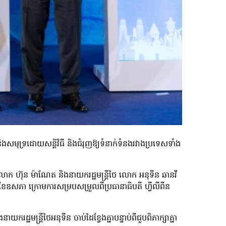
ោកនិងសមុទ្រ​ដោយសន្តិវិធី និងជំរុញឱ្យទំនាក់ទំនងរវាងប្រទេសទាំង
ុជាលោក ហ៊ុន ម៉ាណែត និងនាយករដ្ឋមន្រ្តីថៃ លោក អនុទីន ឆានវី
ខែឧសភា ក្រោមការសម្របសម្រួលពីប្រធានាធិបតី ហ្វីលីពីន
រដ្ឋមន្ត្រីថៃអនុទីន ចាប់ដៃខ្វែងគ្នាបន្ទាប់ពីជួបពិភាក្សាគ្នា