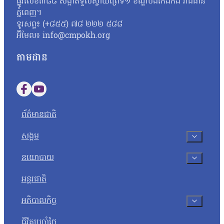
ផ្លូវលេខ៣៨៨ សង្កាត់ទួលស្វាយព្រៃទី១ ខណ្ឌបឹងកេងកង រាជធានី
ភ្នំពេញ។
ទូរសព្ទ៖ (+៨៥៥) ៧៨ ២២២ ៥៨៨
អ៊ីមែល៖ info@cmpokh.org
តាមដាន
Follow us on Facebook
Follow us on YouTube
ព័ត៌មានជាតិ
សង្គម
នយោបាយ
អន្តរជាតិ
អភិបាលកិច្ច
ជីវិតប្រចាំថ្ងៃ