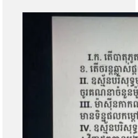
លោកអាចត្រឹមឆ្លើយទៅតាមសំណួរដែលគេសួរប៉ុណ្ណោះ ដោយមិនអាចជំទ
លោក ម៉ាង យ៉ាវ ថាលោកមិនទាន់រំពឹងយ៉ាងណាទេថា នៅថ្ងៃប្រកាសសាល
មុនមកវាមិនសូវរំពឹងប៉ុន្មានទេ អារឿងតុលាការ រឿងយុត្តិធម៌រឿងនេះ មិនទា
ប្រជាសហគមន៍វ័យ៤៨ឆ្នាំរូបនេះ ស្នើសុំតុលាការទម្លាក់ចោលបទចោទល
ប្រជាសហគមន៍ឡពាងមួយរូបទៀត ដែលរងបទចោទនេះដែរគឺលោក ស្ងួន ញឿន 
ប្រជាសហគមន៍ឡពាង និងក្រុមហ៊ុនKDC។ លោក ញឿន អះអាងថា របាយកា
«ខ្ញុំអត់សូវសង្ឃឹមប៉ុន្មានទេព្រោះតុលាការអត់បានចុះទៅកន្លែងកើតហេតុផ្
សម្ដេចបវធិបតី ហ៊ុន ម៉ាណែត សូមឱ្យគាត់ឡើងថ្មីធ្វើនាយករដ្ឋមន្ត្រីមេ
បាត់បង់ដីធ្លី»។ រីឯភរិយារបស់លោក ស្ងួន ញឿន គឺអ្នកស្រី អុំ សុភី បានច
ដោយសារតែក្រុមហ៊ុនជាអ្នកបំពានមកលើពួកខ្ញុំ បែរជាពួកគាត់មិនមានទោស ហ
បំផ្លាញរបស់ទ្រព្យគេទេ»។ អ្នកស្រី អុំ សុភី ថាអ្នកស្រីនឹងប្ដឹងបន
អង្គការលីកាដូលោក អំ សំអាត មានប្រសាសន៍ថា ករណីដីធ្លីនៅភូមិឡពាង ឃុំត
តំណាងសហគមន៍ និងសមាជិកសហគមន៍ជាច្រើនត្រូវបានជាប់ពន្ធនាគារដ
រឿងនៅសាលាឧទ្ធរណ៍នេះ ពួកគាត់គួរត្រូវបានទទួលការលើកលែងចោទប្រកាន់
ខេត្តកំពង់ឆ្នាំង មានជម្លោះដីធ្លីជាមួយក្រុមហ៊ុន ខេ.ឌី.ស៊ី (KDC) ដែ
ចំនួន១០៨គ្រួសារ។ ពលរដ្ឋដែលរងផលប៉ះពាល់បានតវ៉ាទាមទាររកដំណោ
ចំនួន៥នាក់គឺ លោក សៀង ហេង លោក ម៉ាង យ៉ាវ លោក គុជ…