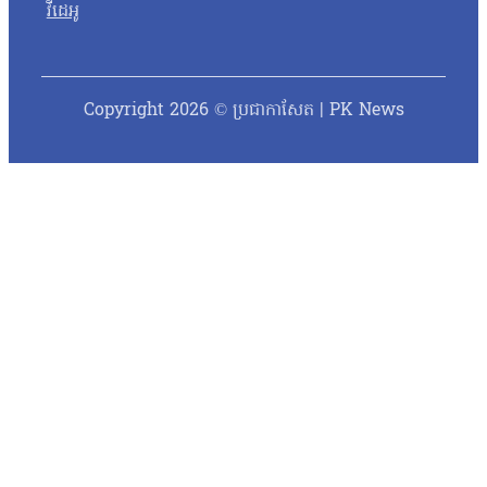
វីដេអូ
Copyright 2026 © ប្រជាកាសែត | PK News