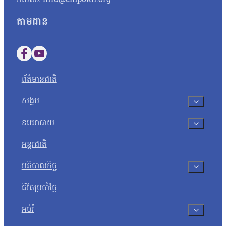
អ៊ីមែល៖ info@cmpokh.org
បេក្ខជនថ្នាក់វិទ្យាសាស្ត្រចំនួនជាង៤ម៉ឺននាក់ (៤០ ៦៧៨ នាក់) ស្ត្រី
តាមដាន
Follow us on Facebook
Follow us on YouTube
ព័ត៌មានជាតិ
សង្គម
នយោបាយ
អន្តរជាតិ
អភិបាលកិច្ច
ជីវិតប្រចាំថ្ងៃ
អប់រំ