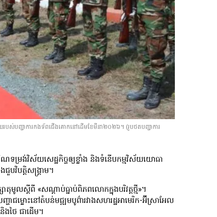
ីមួយរបស់បញ្ជាការកងទ័ពជើងគោកនៅដើមខែមីនា២០២៦។ (រូបថតបញ្ជាការ
ំណែទម្រង់វិស័យសេដ្ឋកិច្ចឲ្យខ្លាំង និងទំនើបកម្មវិស័យយោធា
ួបវិបត្តិសង្រ្គាម។
តុមូលស្តីពី «សណ្តាប់ធ្នាប់ពិភពលោកក្នុងបរិវត្ដថ្មី»។
្ហាជម្លោះនៅតំបន់មជ្ឍមបូព៌ារវាងសហរដ្ឋអាមេរិក-អ៊ីស្រាអែល
ុជា និងថៃ ជាដើម។