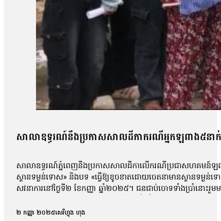
សាលាឧទ្ធរណ៍នឹងប្រកាសសាលដីកាករណីអ្នកឡពាង៥នាក់ 
សាលាឧទ្ធរណ៍ភ្នំពេញនឹងប្រកាសសាលដីកាលើករណីប្រជាសហគមន៍ឡពាង ខេ
ស្ថានទម្ងន់ទោស» និងបទ «ធ្វើឱ្យខូចខាតដោយចេតនាមានស្ថានទម្ងន
សវនាការនៅថ្ងៃទី២ ខែកញ្ញា ឆ្នាំ២០២៥។ ជនជាប់ចោទទាំងប្រាំនោះ
កន្លែងធ្វើការបាន។ ការកោះហៅនេះ គឺពាក់ព័ន្ធនឹងករណីហិង្សា ដែលកើត
កាសែតបន្ទាប់ពីលោកចេញពីសវនាការថា តុលាការបានចោទសួរលោកពីករណីដ
២ កញ្ញា ២០២៥
សេរីហ្វុង ហុង