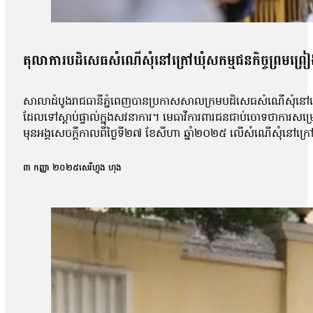
តុលាការបដិសេធសំណើសុំនៅក្រៅឃុំសកម្មជនកិច្ចព្រមព្រៀងស
សាលាដំបូងរាជធានីភ្នំពេញបានប្រកាសសាលក្រមបដិសេធសំណើសុំនៅក្រៅឃ
ដែលទៅស្ដាប់ផ្ទាល់ក្នុងសវនាការ។ មេធាវីការពារជនជាប់ចោទថាការសម្
មុនអង្គសេចក្ដីកាលពីថ្ងៃទី២៧ ខែសីហា ឆ្នាំ២០២៥ លើសំណើសុំនៅក្រៅឃុំ
សុផល, លោក ហោ សុខុន, លោក ធែល ធីលែន, អ្នកស្រី ញិប សារ៉ុម, លោក
កិច្ចព្រមព្រៀងសន្តិភាពក្រុងប៉ារីសគឺលោក សឺន ជុំជួន បានថ្លែងប្រាប
៣ កញ្ញា ២០២៥
សេរីហ្វុង ហុង
ប៉ុន្តែតុលាការមិនបានបញ្ជាក់ពីមូលហេតុក្រោយការសម្រេចនេះឡើយ 
ប៉ុន្តែការប្រកាសហេតុ មិនបានលើកឡើងអំពីការសំអាងហេតុអ្វីទេ ដោយស
លោកបន្ថែមថា៖ «យើងនៅតែចាត់ទុកថាជាការប៉ះពាល់ទៅលើសិទ្ធិនៃការឃុ
ហ្នឹងមានសេរីភាព […]ក្នុងនាមជាមេធាវី យើងមិនអាចទទួលយកបានទេ 
លោកមេធាវីឱ្យដឹងថា តុលាការបានបើកសវនាការអង្គសេចក្ដីលើសំណុំរឿ
លទ្ធផលសំណើសុំនៅក្រៅឃុំដែលបានស្នើកាលពីថ្ងៃទី២៧ ខែសីហា។ បងស្រីប
ស្រីគាត់ និងសកម្មជនឯទៀត ព្រោះការបន្តឃុំខ្លួននេះបានធ្វើឱ្យប៉ះពាល់ជ
របស់បងសាន សិទ្ធ ដែលគាត់ត្រូវទទួលបន្ទុក។ អ៊ីចឹងខ្ញុំគិតថា ទី១ការអប់រំ
រហូតដល់ទៅ១៣ខែជាងហើយ[…]វាលើសពាក់កណ្ដាលនៃការអនុវត្តន៍»។ ចំណែ