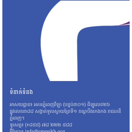
ក្របណ្ដាញសង្គមទាំងអស់ដើម្បីអាចប្រមូលភ័ស្តុតាងបានគ្រប់ជ្រុងជ្រ
វិញ្ញាសាដែលបានចេញប្រឡងពិតមែន ក៏ប៉ុន្តែគ្មានការបញ្ជាក់ណាមួយថាមា
ឃើញថា មានវិញ្ញាសាមួយចំនួនដែលបង្ហោះនៅលើបណ្ដាញសង្គមនោះគឺមានទម
មកដល់ពេលនេះយើងនឹងព្យាយាមស្រាវជ្រាវបន្ថែមទៀត។ យើងក៏រង់ចាំទទួ
បែកធ្លាយវិញ្ញាសាប្រឡងនេះ មានលទ្ធភាពអាចកើតឡើងបានក្នុងដំណា
កាលដែលអាចមានការបែកធ្លាយ យើងអាចគិតថា ក្នុងដំណាក់កាលនៃការ co
ក្រោយពេលប្រឡងតែម្ដង អ៊ីចឹងហើយបានជានៅក្នុងរបាយការណ៍យើងបានបញ្ជ
របស់ អ.ប.ព.»។ ក៏ប៉ុន្តែលោក សយ ច័ន្ទវិចិត្រ អះអាងថារូបថតវិ
វិច្ឆិកា អ្នកនាំពាក្យក្រសួងអប់រំ យុវជន និងកីឡា បានប្រាប់ថាក្រសួងអប
នោះទេ។ អ្នកស្រីថា៖ «អ្វីដែលយើងរកឃើញបឋមហ្នឹងគឺមានន័យថា វិញ្
បន្ថែមទៀតតាមរយៈធនធានដែលមាន ប៉ុន្តែរហូតមកដល់ពេលនេះមិនទាន់មាន
នេះនឹងត្រូវទទួលទោសទណ្ឌទៅតាមវិធានដែលបានចែង។ ជុំវិញករណីនេះ ប
ប្រឡងដែលបានខិតខំរៀនសូត្រអាចបាក់ទឹកចិត្ត។ តែយ៉ាងណា លោកសំណូម
ទំនាក់ទំនង
ហើយហ្នឹង ខ្ញុំថាទោះយ៉ាងណាយើងត្រូវតែមានមទោនភាពចំពោះអ្វីដែលយើង
ហើយបើថាឯកសារនោះមានការបែកធ្លាយមែន នោះក្រសួងគួរតែគិតថាតើគួរធ្វើយ
អាសយដ្ឋាន៖ អគារភ្នំពេញវីឡា (បន្ទប់៣០១) ដីឡូលេខ២៦
កម្ពុជាឯករាជ្យ អ្នកស្រី អ៊ុក ឆាយ៉ាវី ស្នើដល់ក្រសួងអប់រំ យុវជន 
ផ្លូវលេខ៣៨៨ សង្កាត់ទួលស្វាយព្រៃទី១ ខណ្ឌបឹងកេងកង រាជធានី
អ្នកស្រីថា៖ «ប្រសិនបើឃើញបែកធ្លាយវិញ្ញាសា ក្រសួងអប់រំក៏ដូចជាអង្
ភ្នំពេញ។
សូត្របានទេ គួរតែបញ្ជាក់វិញបញ្ជាក់ប្រាប់វិញថា អញ្ចេះអញ្ចោះវិញអ៊ីច
ទូរសព្ទ៖ (+៨៥៥) ៧៨ ២២២ ៥៨៨
ប្រឡងសញ្ញាបត្រមធ្យមសិក្សាទុតិយភូមិ សម័យប្រឡង ២៨ សីហា ២០២៥