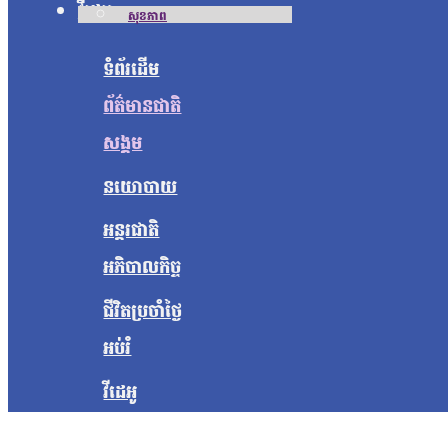
វីដេអូ
សុខភាព
ទំព័រដើម
ព័ត៌មានជាតិ
សង្គម
នយោបាយ
អន្តរជាតិ
អភិបាលកិច្ច
ជីវិតប្រចាំថ្ងៃ
អប់រំ
វីដេអូ