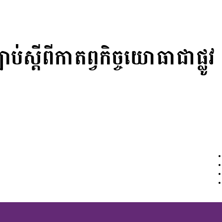
បាប់ស្តីពីកាតព្វកិច្ចយោធាជាផ្លូវ