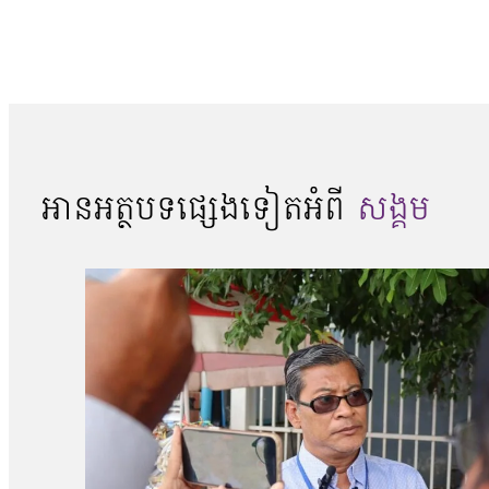
អានអត្ថបទផ្សេងទៀតអំពី
សង្គម