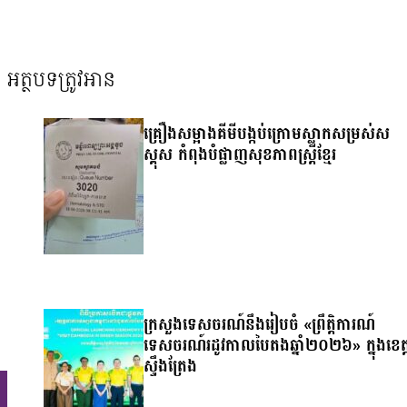
អត្ថបទត្រូវអាន
គ្រឿងសម្អាងគីមីបង្កប់ក្រោមស្លាកសម្រស់ស
ស្គុស កំពុងបំផ្លាញសុខភាពស្ត្រីខ្មែរ
ក្រសួងទេសចរណ៍នឹងរៀបចំ «ព្រឹត្តិការណ៍
ទេសចរណ៍រដូវកាលបៃតងឆ្នាំ២០២៦» ក្នុងខេត្
ស្ទឹងត្រែង