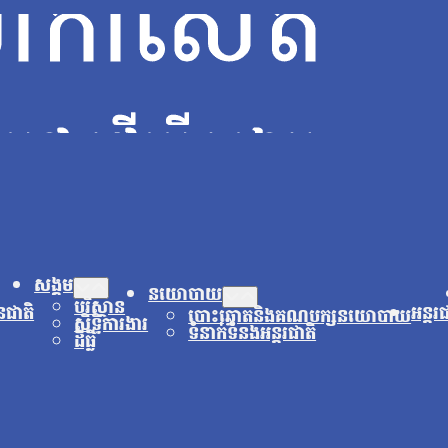
សង្គម
នយោបាយ
បរិស្ថាន
នជាតិ
អន្តរ
បោះឆ្នោតនិងគណបក្សនយោបាយ
សិទ្ធិការងារ
ទំនាក់ទំនងអន្តរជាតិ
ដីធ្លី