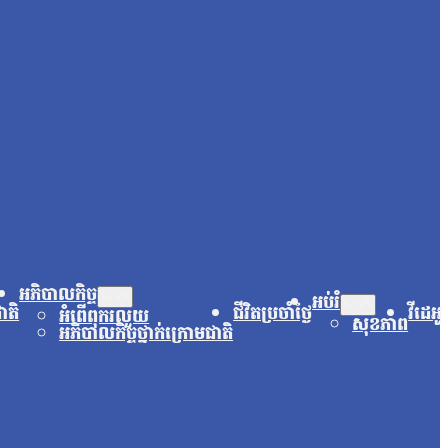
អភិបាលកិច្ច
អប់រំ
ជាតិ
ជីវិតប្រចាំថ្ងៃ
វីដេអូ
អំពើពុករលួយ
សុខភាព
អភិបាលកិច្ចថ្នាក់ក្រោមជាតិ