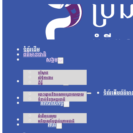
ទំព័រដើម
ព័ត៌មានជាតិ
សង្គម
បរិស្ថាន
សិទ្ធិការងារ
នយោបាយ
ដីធ្លី
ទំព័រដើម
ព័ត៌មា
បោះឆ្នោតនិងគណបក្សនយោបាយ
អន្តរជាតិ
ទំនាក់ទំនងអន្តរជាតិ
អភិបាលកិច្ច
អំពើពុករលួយ
ជីវិតប្រចាំថ្ងៃ
អភិបាលកិច្ចថ្នាក់ក្រោមជាតិ
អប់រំ