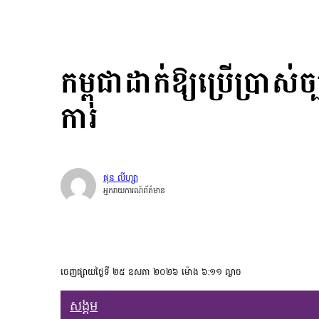
កម្ពុជាដាក់ឱ្យប្រើប្រាស់ច្
ការ
ផុន លីហ្សា
អ្នករាយការណ៍ព័ត៌មាន
ចេញផ្សាយថ្ងៃទី ២៥ ឧសភា ២០២៦ ម៉ោង ៦:១១ ល្ងាច
សង្គម