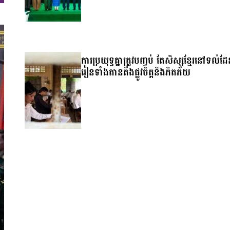
ការប្រយុទ្ធគ្នាត្រូវបញ្ចប់ តែសិស្សខ្មែរនៅទល់ដ
រៀនទាំងតានតឹងផ្លូវចិត្តនិងភិតភ័យ