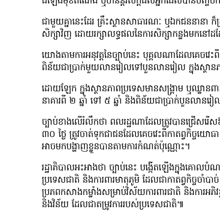
ដំឡើងមុខតំណែង ឬឋានន្តរសក្តិដល់អ្នកដែលបានបញ្ចប់ក
ជាមួយគ្នានេះដែរ គ្រឹះស្ថានសាធារណៈ ឬឯកជននានា ក៏ត្រ
សិក្សាវិញ ដោយរក្សាលទ្ធផលនៃការសិក្សាកន្លងមកនៅ
យោងតាមការអនុវត្តនៃច្បាប់នេះ បុគ្គលណាដែលគេចវេះពីកាតព
ពិន័យជាប្រាក់មួយលានរៀលទៅបួនលានរៀល ក្នុងស្ថាន
ដោយឡែក ក្នុងស្ថានភាពប្រទេសមានសង្រ្គាម ឬឈ្លានពានពី
នាគារពី ២ ឆ្នាំ ទៅ ៥ ឆ្នាំ និងពិន័យជាប្រាក់បួនល
ច្បាប់ខាងលើរំលឹកថា ពលរដ្ឋណាដែលត្រូវបានជ្រើសរើសឱ
៣០ ថ្ងៃ ត្រូវចាត់ទុកជាជនដែលគេចវេះពីកាតព្វកិច្ចយ
អាចមកបង្ហាញខ្លួនបានតាមការកំណត់ប៉ុណ្ណោះ។
រដ្ឋាភិបាលអះអាងថា ច្បាប់នេះ បង្កើតឡើងក្នុងគោលបំណង
ប្រទេសជាតិ និងការពារមាតុភូមិ ដែលជាកាតព្វកិច្ចចាំបាច់ ន
ប្រភពកសាងកម្លាំងសម្រាប់វិស័យការពារជាតិ និងការអភិវឌ្
និងវិន័យ ដែលជាតម្រូវការរបស់ប្រទេសជាតិ៕