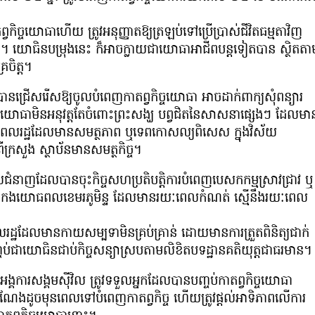
ិច្ចយោធាហើយ ត្រូវអនុញ្ញាតឱ្យត្រឡប់ទៅប្រើប្រាស់ជីវិតធម្មតាវិញ
៥ ឆ្នាំ។ យោធិនបម្រុងនេះ ក៏អាចក្លាយជាយោធាអាជីពបន្តទៀតបាន ស្ថិតតា
រចិត្ត។
បានជ្រើសរើសឱ្យចូលបំពេញកាតព្វកិច្ចយោធា អាចដាក់ពាក្យសុំពន្យារ
ច្ចយោធាមិនអនុវត្តតែចំពោះព្រះសង្ឃ បព្វជិតនៃសាសនាផ្សេងៗ ដែលមា
ជាពលរដ្ឋដែលមានសមត្ថភាព ឬទេពកោសល្យពិសេស ក្នុងវិស័យ
់ពីក្រសួង ស្ថាប័នមានសមត្ថកិច្ច។
ទេសជំនាញដែលបានចុះកិច្ចសហប្រតិបត្តិការបំពេញបេសកកម្មស្រាវជ្រាវ ឬ
ារណៈនៃកងយោធពលខេមរភូមិន្ទ ដែលមានរយៈពេលកំណត់ ស្មើនឹងរយៈពេល
ាពលរដ្ឋដែលមានកាយសម្បទាមិនគ្រប់គ្រាន់ ដោយមានការត្រួតពិនិត្យជាក់
ប់ជាយោធិនជាប់កិច្ចសន្យាស្របតាមលិខិតបទដ្ឋានគតិយុត្តជាធរមាន។
អង្គការសង្គមស៊ីវិល ត្រូវទទួលអ្នកដែលបានបញ្ចប់កាតព្វកិច្ចយោធា
តំណែងដូចមុនពេលទៅបំពេញកាតព្វកិច្ច ហើយត្រូវផ្តល់អាទិភាពលើការ