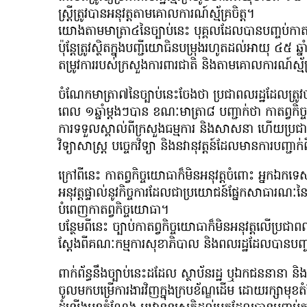
ស្ត្រីត្រូវបានអនុវត្តតាមគោលការណ៍ស្ម័គ្រចិត្ត។
យោងតាមមាត្រា៤នៃច្បាប់នេះ បុគ្គលដែលបានបញ្ចប់កាតព្វក
ប៉ុន្តែត្រូវស្ថិតក្នុងបញ្ជីយោធិនបម្រុងរហូតដល់អាយុ ៤
តម្រូវការរបស់ក្រសួងការពារជាតិ និងតាមគោលការណ៍ស្ម័គ្
ចំណែកមាត្រា៧នៃច្បាប់នេះចែងថា ប្រជាពលរដ្ឋដែលត្រូវ
ពេល ១ឆ្នាំម្តងៗបាន ខណៈមាត្រា៨ បញ្ជាក់ថា កាតព្វកិ
ការទទួលស្គាល់ពីក្រសួងធម្មការ និងសាសនា ហើយប្រ
វិទ្យាសាស្ត្រ បច្ចេកវិទ្យា និងនវានុវត្តន៍ដែលមានការបញ្ជាក
ក្រៅពីនេះ កាតព្វកិច្ចយោធាក៏មិនអនុវត្តចំពោះ អ្នកឯក
អនុវត្តផ្ទាល់នូវកិច្ចការដែលជាប្រយោជន៍ផ្នែកសាធ
បំពេញកាតព្វកិច្ចយោធា។
បន្ថែមពីនេះ ច្បាប់កាតព្វកិច្ចយោធាក៏មិនអនុវត្តលើប្រជ
ស្តែងពីគណៈកម្មការសុខាភិបាល និងពលរដ្ឋដែលបានបញ្ច
ពាក់ព័ន្ធនឹងច្បាប់នេះដដែល ស្ថាប័នរដ្ឋ ឬឯកជននានា និង
ចូលមកបម្រើការងារវិញក្នុងក្របខ័ណ្ឌដើម ដោយរក្សាមុខ