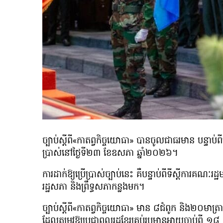
ច្បាប់ស្ដីពី«កាតព្វកិច្ចយោធា» បានចូលជាធរមាន បន្ទាប់ព
ប្រាស់នៅថ្ងៃទី២៣ ខែឧសភា ឆ្នាំ២០២៦។
ការដាក់ឱ្យប្រើប្រាស់ច្បាប់នេះ គឺបន្ទាប់ពីទីស្តីការគណៈរដ្
រដ្ឋសភា និងព្រឹទ្ធសភាកន្លងមក។
ច្បាប់ស្ដីពី«កាតព្វកិច្ចយោធា» មាន ៨ជំពូក និង២០មាត្
ដែលតម្រូវឱ្យប្រជាពលរដ្ឋខ្មែរគ្រប់រូបមានអាយុចាប់ព