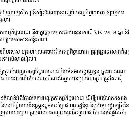
ាតព្វកិច្ចយោធានោះ។
ូវទទួលឱ្យសិស្ស និស្សិតដែលបានបញ្ចប់កាតព្វកិច្ចយោធា ឱ្យបន្តការ
ដដែល។
្វកិច្ចយោធា នឹងត្រូវផ្តន្ទាទោសដាក់ពន្ធនាគារពី ៦ខែ ទៅ ២ ឆ្នាំ និ
ភាពប្រទេសមានសន្តិភាព។
បរទេស បុគ្គលដែលគេចវេះពីកាតព្វកិច្ចយោធា ត្រូវផ្តន្ទាទោសដាក់ពន្
ានរៀលទៅដប់លានរៀល។
្យចូលបំពេញកាតព្វកិច្ចយោធា ហើយមិនមកបង្ហាញខ្លួន ក្នុងរយៈពេល
ោធា ហើយអាចលើកលែងបានចំពោះតែអ្នកមានមូលហេតុត្រឹមត្រូវដែលពុំ
កំណត់អំពីវិធាននៃការអនុវត្តកាតព្វកិច្ចយោធា ដើម្បីរួមចំណែកកសាង
ិងជាកិត្តិយសដ៏ឧត្តុង្គឧត្តមរបស់ប្រជាពលរដ្ឋខ្មែរ និងជាមូលដ្ឋានគ្រឹះនៃ
ឍកាយសម្បទា ព្រមទាំងការបណ្តុះស្មារតីស្នេហាជាតិ ការអប់រំផ្នត់គំនិត