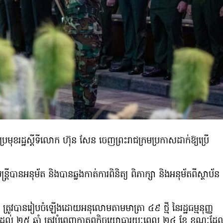
ីប្រមុខរដ្ឋស្តីទីលោក ហ៊ុន សែន ចេញព្រះរាជក្រមប្រកាសដាក់ឱ្យប្រើ
ឋមន្រ្តីបានអនុម័ត និងបានឆ្លងកាត់ការពិនិត្យ ពិភាក្សា និងអនុម័តពីស្ថាប័ន
រា ត្រូវបានរៀបចំឡើងដោយអនុលោមតាមមាត្រា ៤៩ ថ្មី នៃរដ្ឋធម្មនុញ្ញ
ី ១៨ ដល់ ២៥ ឆ្នាំ ត្រូវបំពេញកាតព្វកិច្ចយោធារយៈពេល ២៤ ខែ ខណៈដែ