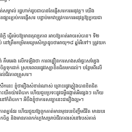
ត់សម្គាល់ រដ្ឋហាក់ដូចជាបានតែផ្ញើសារការអនុវត្ត។ យើង
្សារភ្ជាប់ការផ្ញើសារ បន្ទាប់មកវាត្រូវការការអនុវត្តឱ្យក្លាយជា
្តន៍ក្ដី ធ្វើម៉េចឱ្យមានតុល្យភាព អាចឱ្យគាត់អាចរស់បាន។ ទី២
ចប់ នៅត្រឹមកម្រិតមធ្យមសិក្សាដូចថាអាយុ១៨ ឆ្នាំអីទៅ។ ត្រូវយក
យង់ គឹមអេង លើកឡើងថា ការពន្លឿនការសាងសង់ផ្ទះសម្បែង
ិត្តទុកដាក់ ស្របពេលរដូវវស្សាខិតជិតមកដល់។ បន្ថែមពីលើ
ដល់ជីវភាពគ្រួសារ។
េះ ខ្ញុំថារឿងសំខាន់ណាស់ ព្រោះរដូវភ្លៀងបានខិតជិត
ឺតយ៉ាវពិបាក ហើយជួបប្រទះនូវជម្ងឺដង្កាត់អីផ្សេងៗ ហើយ
ៅក៏ពិបាក។ អីចឹងខ្ញុំថាការសន្យានេះជារឿងល្អ»។
ពគ្នាដែរ ហើយជួយឱ្យពួកគាត់មានមុខរបរចិញ្ចឹមជីវិត មានរបរ
ទំនុកចិត្ត និងមានភាពកក់ក្ដៅសម្រាប់ជីវភាពរស់នៅរបស់គាត់