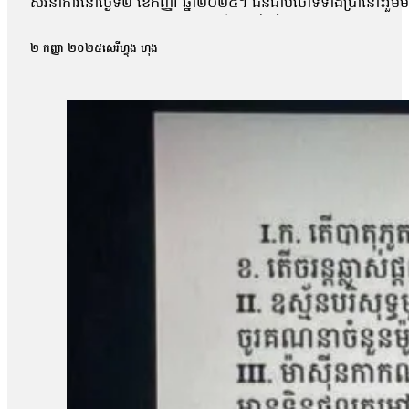
សវនាការនៅថ្ងៃទី២ ខែកញ្ញា ឆ្នាំ២០២៥។ ជនជាប់ចោទទាំងប្រាំនោះ
កន្លែងធ្វើការបាន។ ការកោះហៅនេះ គឺពាក់ព័ន្ធនឹងករណីហិង្សា ដែលកើត
កាសែតបន្ទាប់ពីលោកចេញពីសវនាការថា តុលាការបានចោទសួរលោកពីករណីដ
២ កញ្ញា ២០២៥
សេរីហ្វុង ហុង
លោកអាចត្រឹមឆ្លើយទៅតាមសំណួរដែលគេសួរប៉ុណ្ណោះ ដោយមិនអាចជំទ
លោក ម៉ាង យ៉ាវ ថាលោកមិនទាន់រំពឹងយ៉ាងណាទេថា នៅថ្ងៃប្រកាសសាល
មុនមកវាមិនសូវរំពឹងប៉ុន្មានទេ អារឿងតុលាការ រឿងយុត្តិធម៌រឿងនេះ មិនទា
ប្រជាសហគមន៍វ័យ៤៨ឆ្នាំរូបនេះ ស្នើសុំតុលាការទម្លាក់ចោលបទចោទល
ប្រជាសហគមន៍ឡពាងមួយរូបទៀត ដែលរងបទចោទនេះដែរគឺលោក ស្ងួន ញឿន 
ប្រជាសហគមន៍ឡពាង និងក្រុមហ៊ុនKDC។ លោក ញឿន អះអាងថា របាយកា
«ខ្ញុំអត់សូវសង្ឃឹមប៉ុន្មានទេព្រោះតុលាការអត់បានចុះទៅកន្លែងកើតហេតុផ្
សម្ដេចបវធិបតី ហ៊ុន ម៉ាណែត សូមឱ្យគាត់ឡើងថ្មីធ្វើនាយករដ្ឋមន្ត្រីមេ
បាត់បង់ដីធ្លី»។ រីឯភរិយារបស់លោក ស្ងួន ញឿន គឺអ្នកស្រី អុំ សុភី បានច
ដោយសារតែក្រុមហ៊ុនជាអ្នកបំពានមកលើពួកខ្ញុំ បែរជាពួកគាត់មិនមានទោស ហ
បំផ្លាញរបស់ទ្រព្យគេទេ»។ អ្នកស្រី អុំ សុភី ថាអ្នកស្រីនឹងប្ដឹងបន
អង្គការលីកាដូលោក អំ សំអាត មានប្រសាសន៍ថា ករណីដីធ្លីនៅភូមិឡពាង ឃុំត
តំណាងសហគមន៍ និងសមាជិកសហគមន៍ជាច្រើនត្រូវបានជាប់ពន្ធនាគារដ
រឿងនៅសាលាឧទ្ធរណ៍នេះ ពួកគាត់គួរត្រូវបានទទួលការលើកលែងចោទប្រកាន់
ខេត្តកំពង់ឆ្នាំង មានជម្លោះដីធ្លីជាមួយក្រុមហ៊ុន ខេ.ឌី.ស៊ី (KDC) ដែ
ចំនួន១០៨គ្រួសារ។ ពលរដ្ឋដែលរងផលប៉ះពាល់បានតវ៉ាទាមទាររកដំណោ
ចំនួន៥នាក់គឺ លោក សៀង ហេង លោក ម៉ាង យ៉ាវ លោក គុជ…