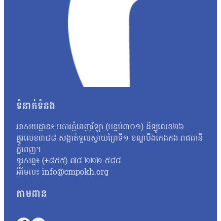
ដែលតុលាការគម្បីពិចារណា»។ បងស្រីបង្កើតរបស់សកម្មជនកិច្ចព្រមព្រៀងសន្
គាត់និងបានបង្កឱ្យមានការលំបាកផ្នែកជីវភាពជាច្រើន។ កញ្ញាថា៖ «រយៈព
តូចៗ៦នាក់នៅក្នុងបន្ទុក ទាំងសោភាដែលមានឪពុកម្តាយចាស់ជរានៅក្នុងបន្ទុក
ចំណាយទាំងអស់ ទៅលើការសួរសុខទុក្ខ ហើយនិងផ្គត់ផ្គង់ទៅអ្នកជាប់ន
«ជាក្ដីសង្ឃឹម ហើយនិងជាសំណូមពរគឺសុំឱ្យលោកតុលាការពិចារណាទៅលើចំណ
ផ្សព្វផ្សាយអំពីច្បាប់ អ៊ីចឹងពួកគាត់បានបញ្ជាក់ហើយៗថាគាត់គ្រាន់
សាន សិទ្ធិ ជាប់ឃុំមក អ្នកស្រីត្រូវរ៉ាប់រងគ្រប់យ៉ាងក្នុងគ្រួសារដែល
ស្រាប់ហើយស្រុកយើងនេះខាងធនាគារ ខាងកូនរៀនផង ទឹកភ្លើងគ្រប់មុខធ្ល
ទម្លាក់បទចោទគាត់ ហើយមើលទៅប៉ាវា មើលទៅសុខភាពគាត់ទ្រុឌទ្រោមខ្ល
ទំនាក់ទំនង
ពេលឥឡូវនេះគាត់ថាស្តាប់បានតែ៣០ទេហើយស្គមឡើងជ្រួញឡើងស្លេកធម្មតា
សវនាការព្រឹកនេះ កត់សម្គាល់ថា រយៈពេលនៃការឃុំខ្លួនសកម្មជនសន្ធិសញ
អាសយដ្ឋាន៖ អគារភ្នំពេញវីឡា (បន្ទប់៣០១) ដីឡូលេខ២៦
ទោសឱ្យជាប់ពន្ធនាគារពី ៦ខែ ទៅ២ឆ្នាំ ហើយមកដល់សព្វថ្ងៃនេះ គឺឃុំគា
ផ្លូវលេខ៣៨៨ សង្កាត់ទួលស្វាយព្រៃទី១ ខណ្ឌបឹងកេងកង រាជធានី
អង្គសេចក្ដី គឺសុំនៅក្រៅឃុំ។ ករណីនេះ លោក យី…
ភ្នំពេញ។
ទូរសព្ទ៖ (+៨៥៥) ៧៨ ២២២ ៥៨៨
អ៊ីមែល៖ info@cmpokh.org
តាមដាន