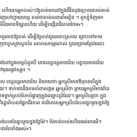
ុន ហើយរកអ្នកចាស់ៗឱ្យគាត់មកនៅក្នុងជីវិតចុងក្រោយរបស់គាត់
ចៅហ្វាយខេត្ត គាត់ថាគាត់ធានាដាំមៀន ។ ពួកខ្ញុំទិញមក
អីចឹងមានទីផ្សារហើយ ដើម្បីបង្កើនជីវភាពថែម»។
ចយកតួលេខឱ្យគាត់ ដើម្បីឱ្យគាត់ជួយដោះស្រាយ ព្រោះទៅតាម
 ឃើញថាក្រសួងស្ថាប័ន លោកសកម្មណាស់ ជួយជ្រោមជ្រែងដោះ
ក្នុងខេត្តចំនួនបី មានខេត្តឧត្តមានជ័យ បន្ទាយមានជ័យ
មុនរដូវវស្សារ ។
ពិល ខេត្តឧត្តរមានជ័យ និយាយថា អ្នកស្រីមានឪពុកពលីក្នុង
ដែរ។ ទាក់ទងនឹងការគាំពាសង្គម អ្នកស្រីថា ម្ដាយអ្នកស្រីមានវ័យ
ក់គ្រាប់បែកបំផ្លាញក្នុងជម្លោះព្រំដែន។ អ្នកស្រីបន្តថា ក្នុង
ាពីរដ្ឋាភិបាលផ្នែកជីវភាព ជាពិសេសអ្នកស្រីចង់បានផ្ទះមួយខ្នងឱ្យ
អីទេ ចង់បានតែផ្ទះមួយខ្នងឱ្យម៉ែ។ ម៉ែគាត់ចាស់ហើយអត់មានអី។
សារកងទ័ពទាំងអស់»។