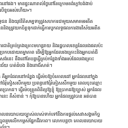
្លែងនៅផង។ មានផ្ទះណារាល់ថ្ងៃនៅតែក្រោមតង់ក្ដៅចង់ងាប់
នៅបើខូចអស់ហើយ»។
ីតយុទ្ធជន និងយុវនីតិសម្បទាត្រូវសហការជាមួយសមាគមអតីត
ត្តជននិងត្រូវយកចិត្តទុកដាក់ធ្វើការបូកលទ្ធផលការងារវិស័យអតីត
តិគ្រប់គ្រងគ្រោះមហន្តរាយ និងរដ្ឋបាលខេត្តដែលរងផលប៉ះ
កបដោយតម្លាភាព ដើម្បីឱ្យអ្នកដែលរងគ្រោះនិងអ្នកបាត់ដី
ង់នេះ នឹងនៅតែបន្តធ្វើគ្រប់កន្លែងទាំងអស់ដែលរងគ្រោះ
នជ័យ បាត់ដំបង និងពោធិ៍សាត់។
គឺអ្នកដែលនៅកន្លែង ធ្វើម៉េចឱ្យចំគោលដៅ អ្នកដែលនៅក្នុង
ៅជំរុំភៀសសឹកមួយ ប្រពន្ធនៅជុំរំភៀសសឹកមួយ ពេលចុះឈ្មោះ
។ ធ្វើម៉េចត្រួតពិនិត្យឱ្យខ្ញុំ ឱ្យប្រាកដឱ្យច្បាស់ អ្នកដែល
អានេះ គឺសំខាន់ ។ កុំឱ្យបានហើយ អ្នកដែលត្រូវបាន អត់បាន
ានគោលនយោបាយច្បាស់លាស់ទាក់ទៅនឹងការផ្ដល់សេវាសង្គមកិច្ច
ងការចូលរួមលើកកម្ពស់ផ្នែកជីវភាព។ លោកបន្តថា គោលនយោបាយ
ព័ន្ធ។