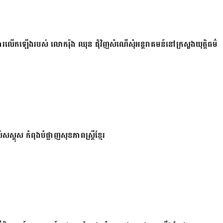
ការលើកឡើងរបស់ លោករ៉ុង ឈុន ជុំវិញសំណើសុំអន្តរាគមន៍នៅក្រសួងយុត្តិធម៌
សស្គុស កំពុងបំផ្លាញសុខភាពស្ត្រីខ្មែរ