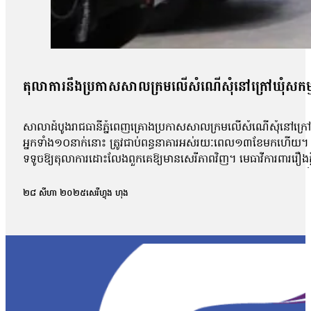
តុលាការនឹងប្រកាសសាលក្រមលើសំណើសុំនៅក្រៅឃុំសកម
សាលាដំបូងរាជធានីភ្នំពេញគ្រោងប្រកាសសាលក្រមលើសំណើសុំនៅក្រៅឃុំ
អ្នកទាំង១០នាក់នោះ ត្រូវជាប់ពន្ធនាគារអស់រយៈពេល១៣ខែមកហើយ។ អ្ន
ទទូចឱ្យតុលាការដោះលែងពួកគេឱ្យមានសេរីភាពវិញ។ មេធាវីការពាររឿងក្ដី
លោក ហោ សុខុន, លោក ធែល ធីលែន ,អ្នកស្រី ញិប សារ៉ុម ,លោក ឈឹន ចម្
សាលាដំបូងរាជធានីភ្នំពេញនៅព្រឹកថ្ងៃទី២៧ ខែសីហា ឆ្នាំ២០២៥ បានបើក
២៨ សីហា ២០២៥
សេរីហ្វុង ហុង
តុលាការបានផ្អាកសវនាការអង្គសេចក្ដីនេះ និងបានបើកសវនាការមុន
ខណៈកូនក្ដីលោកត្រូវបានឃុំខ្លួនជាងមួយឆ្នាំមកហើយ។ លោកថា៖ «តាមពិ
យើងអង្គសេចក្តី។ ដូច្នេះជាការសម្រេចរបស់តុលាការ គឺតុលាការគាត់អនុញ្
ស្នើសុំឱ្យនៅក្រៅឃុំនេះ គឺជាសវនាការហៅថាមុនអង្គសេចក្តី។ មុនច
សវនាការអង្គសេចក្តីហ្នឹង បានចូលសវនាការមុនអង្គសេចក្តី»។ លោក សឺ
ប្រកាសសាលក្រមករណីនេះនៅថ្ងៃទី៣ ខែសីហា ឆ្នាំ២០២៥។ លោក សឺន ជុ
តុលាការនឹងពិចារណាដើម្បីឱ្យពួកគាត់បាននៅក្រៅឃុំដោយសារ ហេតុ