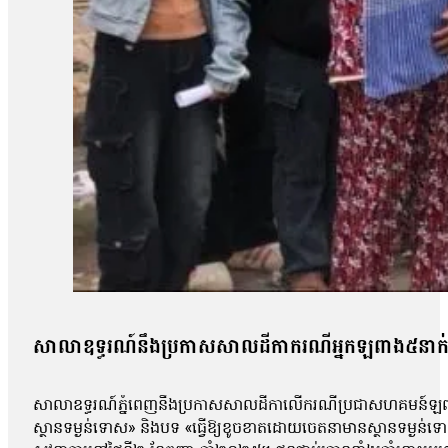
សាលាឧទ្ធរណ៍នឹងប្រកាសសាលដីកាករណីអ្នកឡពាង៥នាក់ 
សាលាឧទ្ធរណ៍ភ្នំពេញនឹងប្រកាសសាលដីកាលើករណីប្រជាសហគមន៍ឡពាង ខេ
ស្ថានទម្ងន់ទោស» និងបទ «ធ្វើឱ្យខូចខាតដោយចេតនាមានស្ថានទម្ងន