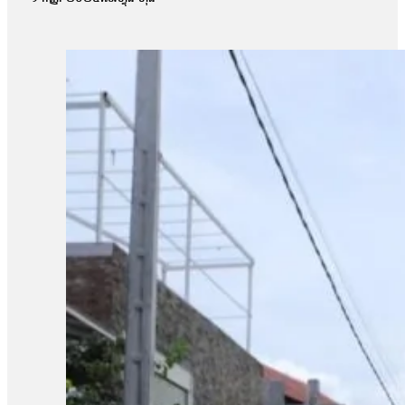
ផ្សព្វផ្សាយ ត្រូវបានរកឃើញថា វិញ្ញាសាទាំងនោះ ដូចទៅនឹងវិញ្ញាស
វិញ្ញាសាប្រឡងគណិតវិទ្យាថ្នាក់វិទ្យាសាស្ត្រ ប្រឡងថ្ងៃទី ២៩/០
បង្ហោះព័ត៌មានដែលនិយាយថា ការបែកធ្លាយនូវវិញ្ញាសាគណិតវិទ្យា គឺជាអ្
ក្របណ្ដាញសង្គមទាំងអស់ដើម្បីអាចប្រមូលភ័ស្តុតាងបានគ្រប់ជ្រុងជ្រ
វិញ្ញាសាដែលបានចេញប្រឡងពិតមែន ក៏ប៉ុន្តែគ្មានការបញ្ជាក់ណាមួយថាមា
ឃើញថា មានវិញ្ញាសាមួយចំនួនដែលបង្ហោះនៅលើបណ្ដាញសង្គមនោះគឺមានទម
មកដល់ពេលនេះយើងនឹងព្យាយាមស្រាវជ្រាវបន្ថែមទៀត។ យើងក៏រង់ចាំទទួ
បែកធ្លាយវិញ្ញាសាប្រឡងនេះ មានលទ្ធភាពអាចកើតឡើងបានក្នុងដំណា
កាលដែលអាចមានការបែកធ្លាយ យើងអាចគិតថា ក្នុងដំណាក់កាលនៃការ co
ក្រោយពេលប្រឡងតែម្ដង អ៊ីចឹងហើយបានជានៅក្នុងរបាយការណ៍យើងបានបញ្ជ
របស់ អ.ប.ព.»។ ក៏ប៉ុន្តែលោក សយ ច័ន្ទវិចិត្រ អះអាងថារូបថតវិ
វិច្ឆិកា អ្នកនាំពាក្យក្រសួងអប់រំ យុវជន និងកីឡា បានប្រាប់ថាក្រសួងអប
នោះទេ។ អ្នកស្រីថា៖ «អ្វីដែលយើងរកឃើញបឋមហ្នឹងគឺមានន័យថា វិញ្
បន្ថែមទៀតតាមរយៈធនធានដែលមាន ប៉ុន្តែរហូតមកដល់ពេលនេះមិនទាន់មាន
នេះនឹងត្រូវទទួលទោសទណ្ឌទៅតាមវិធានដែលបានចែង។ ជុំវិញករណីនេះ ប
ប្រឡងដែលបានខិតខំរៀនសូត្រអាចបាក់ទឹកចិត្ត។ តែយ៉ាងណា លោកសំណូម
ហើយហ្នឹង ខ្ញុំថាទោះយ៉ាងណាយើងត្រូវតែមានមទោនភាពចំពោះអ្វីដែលយើង
ហើយបើថាឯកសារនោះមានការបែកធ្លាយមែន នោះក្រសួងគួរតែគិតថាតើគួរធ្វើយ
កម្ពុជាឯករាជ្យ អ្នកស្រី អ៊ុក ឆាយ៉ាវី ស្នើដល់ក្រសួងអប់រំ យុវជន 