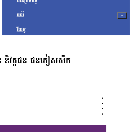
ជីវិតប្រចាំថ្ងៃ
អប់រំ
វីដេអូ
ទ្ធជន និវត្តជន ជនភៀសសឹក