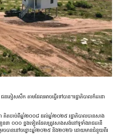
វត្តជន ជនភៀសសឹក តាមដែលអាចធ្វើទៅបាន។រដ្ឋាភិបាលក៏ធានា
ា គិតចាប់ពីឆ្នាំ២០០៨ ដល់ឆ្នាំ២០២៥ រដ្ឋាភិបាលបានសាង
ចំនួន៣ ០០០ ខ្នងទៀតដែលត្រូវសាងសង់នៅទូទាំងរាជធានី
ម្រេចបាននៅចន្លោះឆ្នាំ២០២៥ និង២០២៦ ដោយមានជំនួយពីរ