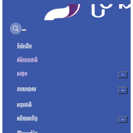
Search on this site
ទំព័រដើម
ព័ត៌មានជាតិ
សង្គម
នយោបាយ
អន្តរជាតិ
អភិបាលកិច្ច