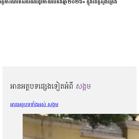
ត្តិការណ៍ទេសចរណ៍រដូវកាលបៃតងឆ្នាំ២០២៦» ក្នុងខេត្តស្ទឹងត្រែង
អានអត្ថបទផ្សេងទៀតអំពី
សង្គម
អានអត្ថបទទាំងអស់ សង្គម