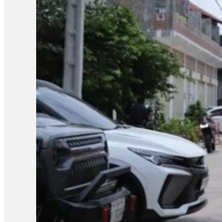
អ្នកស្រីថា៖ «ប្រសិនបើឃើញបែកធ្លាយវិញ្ញាសា ក្រសួងអប់រំក៏ដូចជាអង្
សូត្របានទេ គួរតែបញ្ជាក់វិញបញ្ជាក់ប្រាប់វិញថា អញ្ចេះអញ្ចោះវិញអ៊ីច
ប្រឡងសញ្ញាបត្រមធ្យមសិក្សាទុតិយភូមិ សម័យប្រឡង ២៨ សីហា ២០២៥
បេក្ខជនថ្នាក់វិទ្យាសាស្ត្រចំនួនជាង៤ម៉ឺននាក់ (៤០ ៦៧៨ នាក់) ស្ត្រី