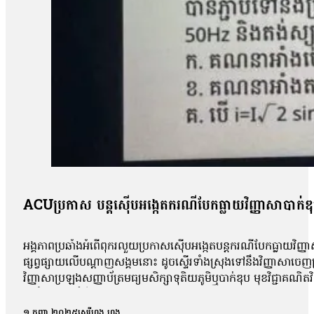
ACUប្រកាស បន្តស៊ើបអង្កេតករណីបែកធ្លាយវិញ្ញាសាបាក់ឌ
អង្គភាពប្រឆាំងអំពើពុករលួយប្រកាសស៊ើបអង្កេតបន្តករណីបែកធ្លាយវិញ្ញា
ផ្សព្វផ្សាយលើបណ្ដាញសង្គមនោះ ដូចស្ទើរទាំងស្រុងទៅនឹងវិញ្ញាសាច
វិញ្ញាសាប្រឡងសញ្ញាប័ត្រមធ្យមសិក្សាទុតិយភូមិឬបាក់ឌុប មុខវិជ្ជាគណ
អប់រំចេញមុខបំភ្លឺករណីនេះ ដោយសារតែវិញ្ញាសាដែលបានបែកធ្លាយដូចគ
ពេល នៅក្នុងគ្រុបតេឡេក្រាម ដែលបានបែកធ្លាយ។ តាមរយៈលិខិតចុះថ្ងៃទី១
១ កញ្ញា ២០២៥
សេរីហ្វុង ហុង