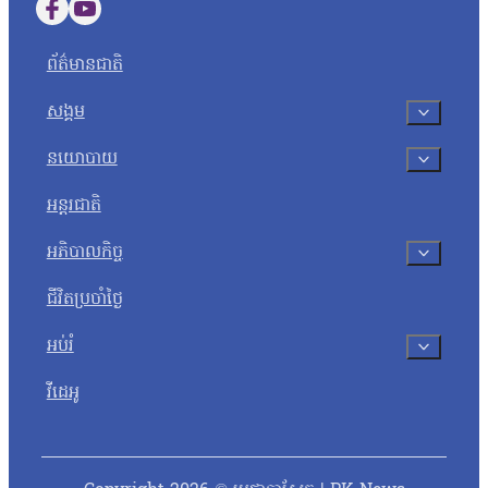
Follow us on Facebook
Follow us on YouTube
ព័ត៌មានជាតិ
សង្គម
នយោបាយ
អន្តរជាតិ
អភិបាលកិច្ច
ជីវិតប្រចាំថ្ងៃ
អប់រំ
វីដេអូ