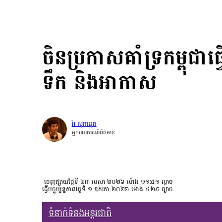
ចិនប្រកាសគាំទ្រកម្ពុជ
ទឹក និងអាកាស
វ៉ា សុភានុត
អ្នករាយការណ៍ព័ត៌មាន
ចេញផ្សាយថ្ងៃទី ២៣ មេសា ២០២៦ ម៉ោង ១១:៤១ ល្ងាច
ធ្វើបច្ចុប្បន្នភាពថ្ងៃទី ១ ឧសភា ២០២៦ ម៉ោង ៤:២៩ ល្ងាច
ទំនាក់ទំនងអន្តរជាតិ