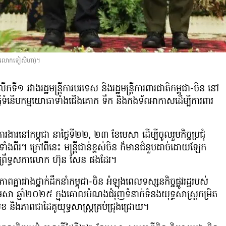
ីផេកលោកទៀសីហា)។
ទី១ រវាងរដ្ឋមន្រ្តីការបរទេស និងរដ្ឋមន្រ្តីការពារជាតិកម្ពុជា-ចិន នៅ
ារធ្វើទំនើបកម្មយោធាទាំងជើងគោក ទឹក និងកងទ័ពអាកាសដើម្បីការពារ
ច្ចការងារនៅកម្ពុជា នាថ្ងៃទី២២, ២៣ ខែមេសា ដើម្បីចូលរួមកិច្ចប្រជុំ
ងពីរ។ ក្រៅពីនេះ មន្រ្តីជាន់ខ្ពស់ចិន ក៏មានជំនួបដាច់ដោយឡែក
នព្រឹទ្ធសភាលោក ហ៊ុន សែន ផងដែរ។
្នារវាងថ្នាក់ដឹកនាំកម្ពុជា-ចិន អំឡុងពេលទស្សនកិច្ចផ្លូវរដ្ឋរបស់
េសា ឆ្នាំ២០២៥ ក្នុងគោលបំណងជំរុញទំនាក់ទំនងយុទ្ធសាស្ត្រកម្រិត
សុខ និងភាពជាដៃគូយុទ្ធសាស្ត្រគ្រប់ជ្រុងជ្រោយ។