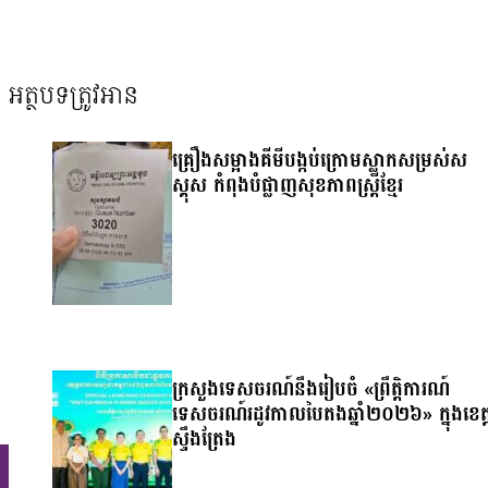
អត្ថបទត្រូវអាន
គ្រឿងសម្អាងគីមីបង្កប់ក្រោមស្លាកសម្រស់ស
ស្គុស កំពុងបំផ្លាញសុខភាពស្ត្រីខ្មែរ
ក្រសួងទេសចរណ៍នឹងរៀបចំ «ព្រឹត្តិការណ៍
ទេសចរណ៍រដូវកាលបៃតងឆ្នាំ២០២៦» ក្នុងខេត្
ស្ទឹងត្រែង