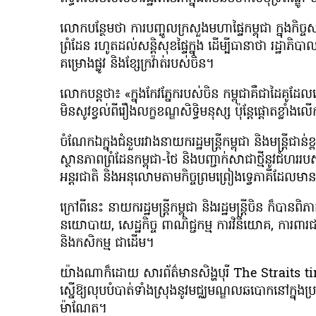
លោកបន្ថែមថា ការបញ្ចូលក្រសួងមហាផ្ទៃកម្ពុជា ក្នុងកិច្ច
ព្រំដែន រហូតដល់សន្តិសុខផ្ទៃក្នុង ដើម្បីធានាថា រដ្ឋា
គម្រោងផ្លូវ និងខ្សែក្រវ៉ាត់របស់ចិន។
លោកបន្តថា៖ «ក្នុងកែវភ្នែករបស់ចិន កម្ពុជាគឺជាដៃគូដែ
មិនសូវខ្វល់ពីរឿងលក្ខខណ្ឌសិទ្ធិមនុស្ស ប៉ុន្តែផ្តោតខ្លាំងល
ចំណែកឯក្នុងជំនួបរវាងនាយករដ្ឋមន្រ្តីកម្ពុជា និងមន្រ្តីជ
ស្ថានភាពព្រំដែនកម្ពុជា-ថៃ និងបញ្ជាក់សាជាថ្មីនូវជំហររបស
អន្តរជាតិ និងអនុលោមតាមកិច្ចព្រមព្រៀងទ្វេភាគីដែលមានស្
ក្រៅពីនេះ នាយករដ្ឋមន្រ្តីកម្ពុជា និងរដ្ឋមន្រ្តីចិន ក៏បាន
នយោបាយ, សេដ្ឋកិច្ច ពាណិជ្ជកម្ម ការវិនិយោគ, ការពារជ
និងកសិកម្ម ជាដើម។
យ៉ាងណាក៏ដោយ សារព័ត៌មានសិង្ហបុរី The Straits tim
ស្នើឱ្យលុបបំបាត់ទាំងស្រុងនូវមជ្ឈមណ្ឌលឆបោកនៅក្នុងប្
ម៉ាណែត។