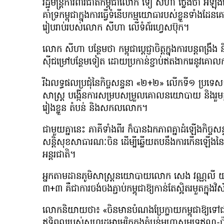
រដ្ឋមន្រ្តីការពារជាតិកម្ពុជាលោក ទៀ សីហា ថ្លែងថា អំ
គាំទ្រកម្ពុជាក្នុងការធ្វើទំនើបកម្មយោធារបស់ខ្លួនទា
រៀបរាប់របស់លោក សីហា លើទំព័រហ្វេសប៊ុក។
លោក សីហា បន្ថែមថា កម្ពុជាប្ដេជ្ញាចិត្តក្នុងការបន្តពង្រឹ
ស៊ីជម្រៅបន្ថែមទៀត ដោយប្រកាន់ខ្ជាប់ឥតងាករេនូវគោ
រីឯលទ្ធផលប្រជុំនៃកិច្ចសន្ទនា «២+២» លើកទី១ ប្រទេសទាំង
សាស្រ្ត បង្កើនការសម្របសម្រួលគោលនយោបាយ និងរួមគ
រៀងខ្លួន តំបន់ និងសកលលោក។
ជាមួយគ្នានេះ ភាគីទាំងពីរ ក៏បានឯកភាពគ្នាដំឡើងកិច្
សន្តិសុខសាធារណៈចិន ដើម្បីឆ្លើយតបនឹងការកើនឡើងនៃកិច្
អន្តរជាតិ។
អ្នកតាមដានភូមិសាស្ត្រនយោបាយលោក សេង វណ្ណលី យ
៣+៣ គឺជាការចង់ចងភ្ជាប់កម្ពុជាឱ្យកាន់តែស្អិតរមួតក្នុង
លោកនិយាយថា៖ «ចិនមានបំណងប្រែក្លាយកម្ពុជាឱ្យទៅជាបន្
ឥទ្ធិពលរបស់សហរដ្ឋអាមេរិកក្នុងតំបន់មហាសមុទ្រឥណ្ឌូ-ប៉