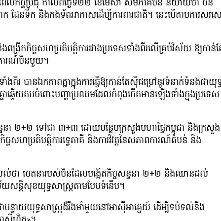
ឡុងពេលកិច្ចប្រជុំ កាលពីថ្ងៃទី២២ ខែមេសា សមភាគីចិន និយាយថា ចិន
ំងដែនគោក ដែនទឹក និងកងទ័ពអាកាសដើម្បីការពារជាតិ។ នេះបើតាមការសរសេ
ង និងពង្រីកកិច្ចសហប្រតិបត្តិការរវាងប្រទេសទាំងពីរលើគ្រប់វិស័យ ឱ្យកាន់ត
លការណ៍ចិនមួយ។
ពីរ បានឯកភាពគ្នាក្នុងការធ្វើឱ្យកាន់តែស៊ីជម្រៅនូវទំនាក់ទំនងជាយុទ្
្នាឆ្លើយតបចំពោះបញ្ហាប្រឈមដែលកំពុងកើតមានឡើងទាំងក្នុងប្រទេស
ចសន្ទនា ២+២ ទៅជា ៣+៣ ដោយបន្ថែមក្រសួងមហាផ្ទៃកម្ពុជា និងក្រសួង
ចសហប្រតិបត្តិការទ្វេភាគី និងការវិវត្តនៃសភាពការណ៍តំបន់ និង
ល់ថា ចេតនារបស់ចិនដែលបង្កើតកិច្ចសន្ទនា ២+២ និងឈានដល់
វិស័យសន្តិសុខយុទ្ធសាស្ត្រតាមបែបទំនើប។
ទាយយុទ្ធសាស្ត្រដ៏រឹងមាំមួយនៅអាស៊ីអាគ្នេយ៍ ដើម្បីទប់ទល់នឹង
ាស៊ីហ្វិក»។