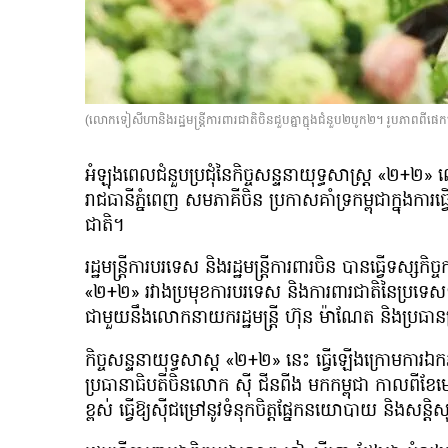
(លោកទៀសីហានិងរដ្ឋមន្ត្រីការពារជាតិចិនជួបគ្នាក្នុងជំនួប២បូក២។ រូបភាពព
អំឡុងពេលជំនួបប្រជុំនៃកិច្ចសន្ទនាយុទ្ធសាស្រ្ត «២+២» លើក
រាជធានីភ្នំពេញ សមភាគីចិន ប្រកាសគាំទ្រកម្ពុជាក្នុងក
ជាតិ។
រដ្ឋមន្រ្តីការបរទេស និងរដ្ឋមន្រ្តីការពារចិន បានធ្វើទស្សកិ
«២+២» រវាងប្រមុខការបរទេស និងការពារជាតិនៃប្រទេសទាំ
ជាមួយនឹងលោកនាយករដ្ឋមន្រ្តី ហ៊ុន ម៉ាណែត និងប្រធា
កិច្ចសន្ទនាយុទ្ធសាស្ត «២+២» នេះ ធ្វើឡើងក្រោមការឯកភាពគ
ប្រធានាធិបតីចិនលោក ស៊ី ជីនពីង មកកម្ពុជា កាលពីខែម
ខ្ពស់ ធ្វើឱ្យស៊ីជម្រៅនូវទំនុកចិត្តផ្នែកនយោបាយ និងសន្តិ