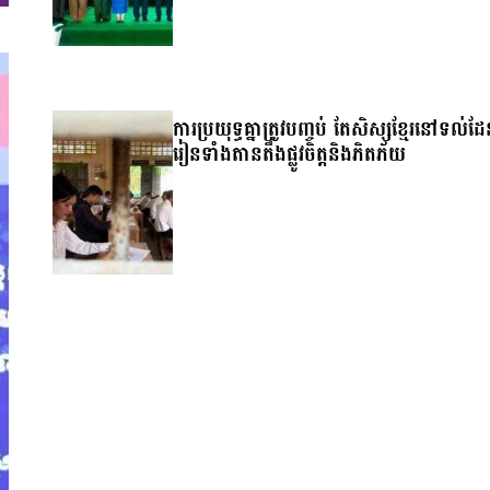
ការប្រយុទ្ធគ្នាត្រូវបញ្ចប់ តែសិស្សខ្មែរនៅទល់ដ
រៀនទាំងតានតឹងផ្លូវចិត្តនិងភិតភ័យ