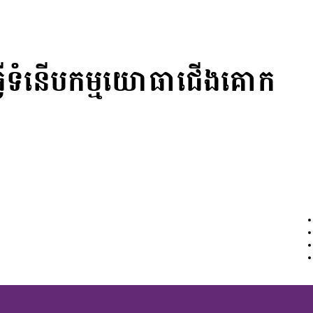
ាធ្វើទំនើបកម្មយោធាជើងគោក