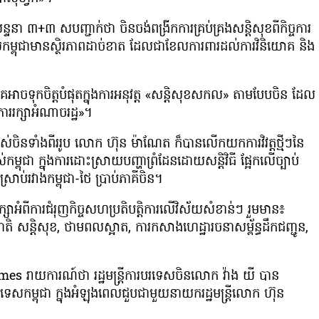
សន្ទនា ៣+៣ សបញ្ជាក់ថា ចិនចង់ពង្រីកការគ្រប់គ្រងសន្តិសុខពីកិច្ចការ
ភិបាលកម្ពុជាមានស្ថិរភាពដាច់ខាត ដែលជាខែលការពារដល់ការវិនិយោគ និង
លគេអាចទុកចិត្តបំផុតក្នុងការអនុវត្ត «សន្តិសុខសកល» តាមបែបចិន ដែល
ើការរក្សាអំណាចរដ្ឋ»។
ាន់ខ្ពស់ចិនទាំងពីររូប លោក ហ៊ុន ម៉ាណែត ក៏បានលើកយកការវិវត្តថ្មីៗនៃ
់កម្ពុជា ក្នុងការដោះស្រាយបញ្ហាព្រំដែនដោយសន្តិវិធី ផ្អែកលើច្បាប់
រាប់រវាងកម្ពុជា-ថៃ ប្រាប់ភាគីចិន។
ពិភាក្សាអំពីការជំរុញកិច្ចសហប្រតិបត្តិការលើវិស័យសំខាន់ៗ រួមមាន៖
ាតិ សន្តិសុខ, ថាមពលស្អាត, ការកសាងហេដ្ឋារចនាសម្ព័ន្ធដឹកជញ្ជូន,
es រាយការណ៍ថា រដ្ឋមន្រ្តីការបរទេសចិនលោក វ៉ាង យី បាន
រទេសកម្ពុជា ក្នុងអំឡុងពេលជួបជាមួយនាយករដ្ឋមន្ត្រីលោក ហ៊ុន