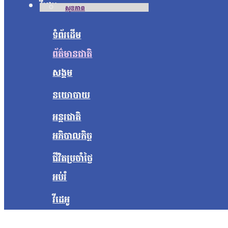
វីដេអូ
សុខភាព
ទំព័រដើម
ព័ត៌មានជាតិ
សង្គម
នយោបាយ
អន្តរជាតិ
អភិបាលកិច្ច
ជីវិតប្រចាំថ្ងៃ
អប់រំ
វីដេអូ