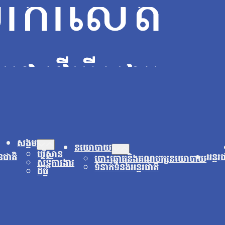
សង្គម
នយោបាយ
បរិស្ថាន
នជាតិ
អន្តរ
បោះឆ្នោតនិងគណបក្សនយោបាយ
សិទ្ធិការងារ
ទំនាក់ទំនងអន្តរជាតិ
ដីធ្លី