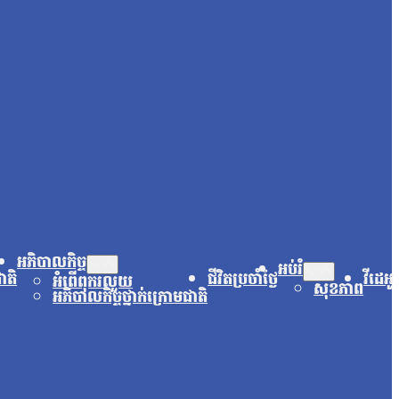
អភិបាលកិច្ច
អប់រំ
ជាតិ
ជីវិតប្រចាំថ្ងៃ
វីដេអូ
អំពើពុករលួយ
សុខភាព
អភិបាលកិច្ចថ្នាក់ក្រោមជាតិ