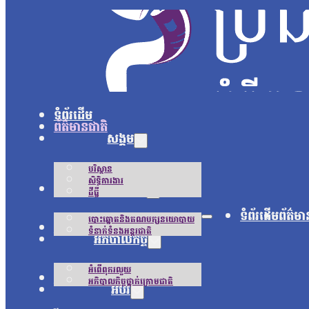
ទំព័រដើម
ព័ត៌មានជាតិ
សង្គម
បរិស្ថាន
សិទ្ធិការងារ
នយោបាយ
ដីធ្លី
ទំព័រដើម
ព័ត៌មា
បោះឆ្នោតនិងគណបក្សនយោបាយ
អន្តរជាតិ
ទំនាក់ទំនងអន្តរជាតិ
អភិបាលកិច្ច
អំពើពុករលួយ
ជីវិតប្រចាំថ្ងៃ
អភិបាលកិច្ចថ្នាក់ក្រោមជាតិ
អប់រំ