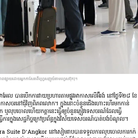
ផ្សាយដោយអ្នកកាសែតពីហ្វ្រេសញូយ៍តាមហ្វេសប៊ុក)។
្រាអែល បានបើកការវាយប្រហារតាមផ្លូវអាកាសលើអ៊ឺរង់ នៅថ្ងៃទី២៨ ខែ
ស័យអាកាសចរនៅជុំវិញពិភពលោក។ ក្នុងនោះចំនួនជើងហោះហើរមកកាន់
អាក ឬលុបចោលហើយកត្តានេះធ្វើឲ្យចំនួនភ្ញៀវទេសចរណ៍ដែលធ្វើ
្វើការក្នុងសេដ្ឋកិច្ចក្រៅប្រព័ន្ធក្នុងវិស័យទេសចរណ៍បាត់បង់ចំណូល។
 Pandora Suite D’Angkor នៅសៀមរាបបានទទួលការលុបចោលការកក់