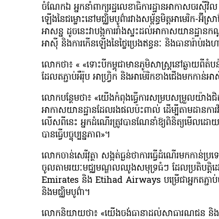
ចំណែកឯ អ្នកនាំពាក្យរដ្ឋលេខាធិការដ្ឋានអាកាសចរស៊ីវិល
ឡើងនៃជម្លោះនៅមជ្ឈិមបូព៌ារវាងសម្ព័ន្ធមិត្តអាមេរិក-អ
អាសន្ន ដូចនេះវាបង្កការរាំងស្ទះដល់អាកាសយានដ្ឋានកណ
អាស៊ី និងការកើនឡើងនៃថ្លៃប្រេងឥន្ធនៈ និងធានារ៉ាប់រងហ
លោកថា៖ « «ទោះបីកម្ពុជាមានភូមិសាស្ត្រនៅឆ្ងាយពីតំបន
ដែលតភ្ជាប់អឺរ៉ុប អាហ្វ្រិក និងអាម៉េរិកខាងជើងមកកាន់អាស
លោកបន្ថែមថា៖ «យើងកំពុងធ្វើការសម្របសម្រួលយ៉ាងជិតស្
អាកាសយានដ្ឋានដែលរងផលប៉ះពាល់ ដើម្បីតាមដានការវិវឌ
លើសពីនេះ អ្នកដំណើរត្រូវបានណែនាំឱ្យពិនិត្យមើលដោ
បានធ្វើបច្ចុប្បន្នភាព»។
លោកចាន់សេរីវុត្ថា សង្កត់ធ្ងន់ថាការធ្វើដំណើរមកកាន
ចូលតាមរយៈមជ្ឈមណ្ឌលឈូងសមុទ្រធំៗ ដែលប្រតិបត្តិ
Emirates និង Etihad Airways បម្រើជាអ្នកតភ្ជាប់ចម្ប
និងមជ្ឈិមបូព៌ា។
លោកនិយាយថា៖ «យើងចង់ធានាដល់សាធារណជន និងអ្នកដំណ