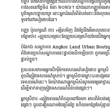
បន្ទប់ និងសេវាកម្មផ្សេងៗដែលខាងសណ្ឋាគារផ្ដល់ជូនគួរឲ
កាសែតនៅថ្ងៃទី៤ មីនា ២០២៦។ យ៉ាងណាកញ្ញាមិនអាចវ
បូព៌ាអូសបន្លាយយូរ នោះអ្នកដំណើរពីតំបន់នោះនឹងលុប
ទូទៅនៅសៀមរាបដែរ។
កញ្ញា ប៉ូលក្សណ៏ ថា៖ «ម្សិលមិញ និងថ្ងៃនឹងអីគេលុបចោលច
បន្ថែមថា៖ «ព្រួយបារម្ភចេះតែព្រួយបារម្ភហើយតែយើងអ្នកផ្
ចំនែកឯ សណ្ឋាគារ Angkor Land Urban Boutique ក៏
ព័ត៌មានប្រចាំសណ្ឋាគារនេះផ្ទាល់លើកឡើយថា ពួកគេច្រ
ផ្ទាល់ខ្លួន។
ប្រធានសមាគមអ្នកបើករ៉ឺម៉កទេសចរណ៍សៀមរាប អ្នកស្រី
តូចពីភ្ញៀវទេសចរណ៌ស្រាប់។ អ្នកស្រីថាជម្លោះបានបង្ក
ទេសចរណ៌នេះ។ តែយ៉ាងណាអ្នកស្រីសំណូមពរឲ្យអាជ្ញាធរពង្
ដើម្បីទាក់ទាញភ្ញៀវទេសចរណ៌ពីតំបន់ផ្សេងៗ។
អ្នកស្រីថា៖ «ភ្ញៀវទេចរណ៌តិចតូចនៅតែមក អាចពីតំបន់ផ
ផ្សេងៗ ដូចជាវៀតណាមថៃច្រើនថ្ងៃ ហើយមកខ្មែរតែប៉ុន្មាន