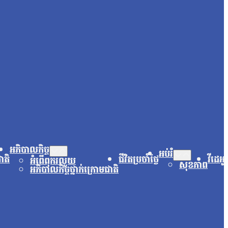
អភិបាលកិច្ច
អប់រំ
ជាតិ
ជីវិតប្រចាំថ្ងៃ
វីដេអូ
អំពើពុករលួយ
សុខភាព
អភិបាលកិច្ចថ្នាក់ក្រោមជាតិ