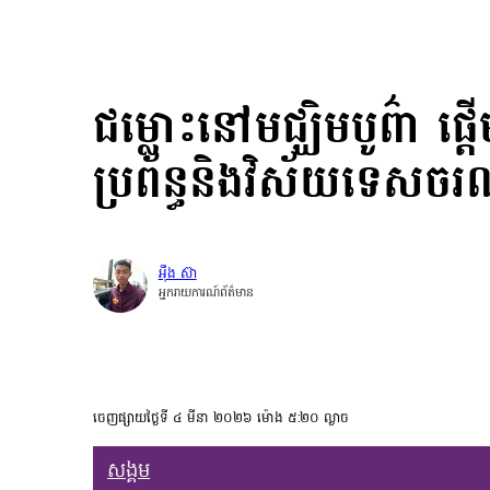
ជម្លោះនៅមជ្ឃិមបូព៌ា ផ្ដ
ប្រព័ន្ធនិងវិស័យទេសចរណ
អុឺង ស៊ា
អ្នករាយការណ៍ព័ត៌មាន
ចេញផ្សាយថ្ងៃទី ៤ មីនា ២០២៦ ម៉ោង ៥:២០ ល្ងាច
សង្គម