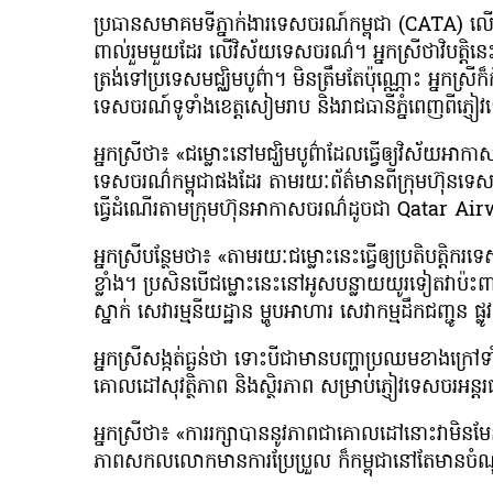
ប្រធានសមាគមទីភ្នាក់ងារទេសចរណ៍កម្ពុជា (CATA) លើកឡ
ពាល់រួមមួយដែរ លើវិស័យទេសចរណ៌។ អ្នកស្រីថាវិបត្
ត្រង់ទៅប្រទេសមជ្ឈិមបូព៌ា។ មិនត្រឹមតែប៉ុណ្ណោះ អ្ន
ទេសចរណ៍ទូទាំងខេត្តសៀមរាប និងរាជធានីភ្នំពេញពីភ្ញ
អ្នកស្រីថា៖ «ជម្លោះនៅមជ្ឃិមបូព៌ាដែលធ្វើឲ្យវិស័យអ
ទេសចរណ៌កម្ពុជាផងដែរ តាមរយៈព័ត៌មានពីក្រុមហ៊ុនទេ
ធ្វើដំណើរតាមក្រុមហ៊ុនអាកាសចរណ៌ដូចជា Qatar Ai
អ្នកស្រីបន្ថែមថា៖ «តាមរយៈជម្លោះនេះធ្វើឲ្យប្រតិបត្តិក
ខ្លាំង។ ប្រសិនបើជម្លោះនេះនៅអូសបន្លាយយូរទៀតវាប៉ះ
ស្នាក់ សេវារម្មនីយដ្ឋាន ម្ហូបអាហារ សេវាកម្មដឹកជញ្ជូន ផ្
អ្នកស្រីសង្កត់ធ្ងន់ថា ទោះបីជាមានបញ្ហាប្រឈមខាងក្រៅទាំ
គោលដៅសុវត្ថិភាព និងស្ថិរភាព សម្រាប់ភ្ញៀវទេសចរអន្
អ្នកស្រីថា៖ «ការរក្សាបាននូវភាពជាគោលដៅនោះវាមិនមែនជារ
ភាពសកលលោកមានការប្រែប្រួល ក៏កម្ពុជានៅតែមានចំណុច