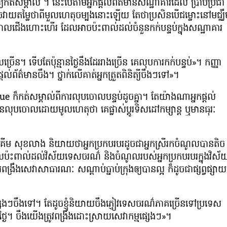
្យកត់សម្គាល់ ។ នេះបើតាមអ្នកផ្ដល់ព័ត៌មានសណ្ឋាគារដែល ប្រាប់ប្រជា
ាយតម្លៃថាពីមួលហេតុចម្បងនោះឡើយ តែថាប្រសិនបើជម្លោះនៅមជ្ឈឹ
ចោលជើងហោះហើរ ដែលអាចប៉ះពាល់ដល់ចំនួនកក់បន្ទប់ក្នុងសណ្ឋាគារ
្រើន។ ទើបតែប៉ុន្មានថ្ងៃនឹងដែររាងច្រើន គេលុបការកក់បន្ទប់»។ កញ្ញា
ដល់ព័ត៌មានចឹង។ ថ្នាក់លើគាត់អ្នកត្រួតពិនិត្យីចឹងៗទៅ»។
កត់សម្គាល់ពីការលុបចោលបន្ទប់ដូចគ្នា។ តែយ៉ាងណាអ្នកផ្ដល់
ើនលុបចោលដោយមូលហេតុថា គេផ្លាស់ប្ដូរទិសដៅកម្សាន្ត ឬមានធុរៈ
 គីម សុខលាង និយាយថាអ្នកប្រកបរបរដូចជាអ្នកស្រីរកចំណូលបានតិច
រផលប៉ះពាល់ដល់វិស័យទេសចរណ៌ និងចំណូលរបស់អ្នកប្រកបរបរក្នុងវិស័
រឹងសេវាសាធារណៈ សណ្ដាប់ធ្នាប់ក្រុងឲ្យបានល្អ ក៏ដូចជាផ្សព្វផ្សាយ
្សេងៗចឹងទៅ។ តែដូចខ្ញុំនិយាយចឹងភ្ញៀវទេសចរណ៌ភាគច្រើនទៅប្រទេស
ថ្ងៃ។ ចឹងយើងត្រូវពង្រឹងដោះស្រាយសេវាកម្មផ្សេងៗ»។