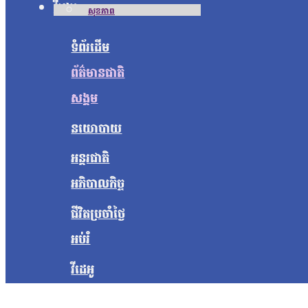
វីដេអូ
សុខភាព
ទំព័រដើម
ព័ត៌មានជាតិ
សង្គម
នយោបាយ
អន្តរជាតិ
អភិបាលកិច្ច
ជីវិតប្រចាំថ្ងៃ
អប់រំ
វីដេអូ