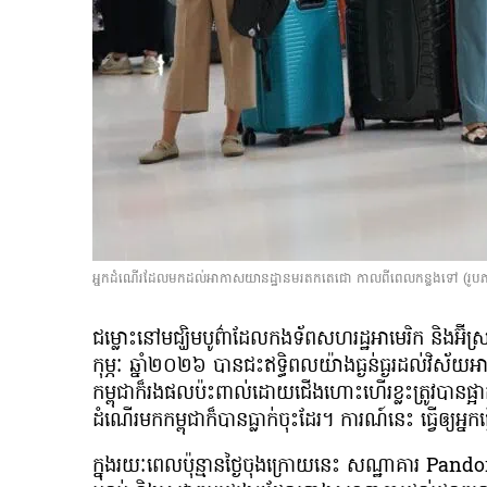
អ្នកដំណើរដែលមកដល់អាកាសយានដ្ឋានមរតកតេជោ កាលពីពេលកន្លងទៅ (រូបភាព
ជម្លោះនៅមជ្ឃិមបូព៌ាដែលកងទ័ពសហរដ្ឋអាមេរិក និងអ៊ីស
កុម្ភៈ ឆ្នាំ២០២៦ បានជះឥទ្ធិពលយ៉ាងធ្ងន់ធ្ងរដល់វិ
កម្ពុជាក៏រង​ផលប៉ះពាល់ដោយជើងហោះហើរខ្លះត្រូវបានផ្
ដំណើរមកកម្ពុជាក៏បានធ្លាក់ចុះដែរ។ ការណ៍នេះ ធ្វើឲ្យអ្នកធ
ក្នុងរយៈពេលប៉ុន្មានថ្ងៃចុងក្រោយនេះ សណ្ឋាគារ