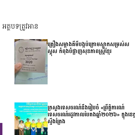
អត្ថបទត្រូវអាន
គ្រឿងសម្អាងគីមីបង្កប់ក្រោមស្លាកសម្រស់ស
ស្គុស កំពុងបំផ្លាញសុខភាពស្ត្រីខ្មែរ
ក្រសួងទេសចរណ៍នឹងរៀបចំ «ព្រឹត្តិការណ៍
ទេសចរណ៍រដូវកាលបៃតងឆ្នាំ២០២៦» ក្នុងខេត្
ស្ទឹងត្រែង