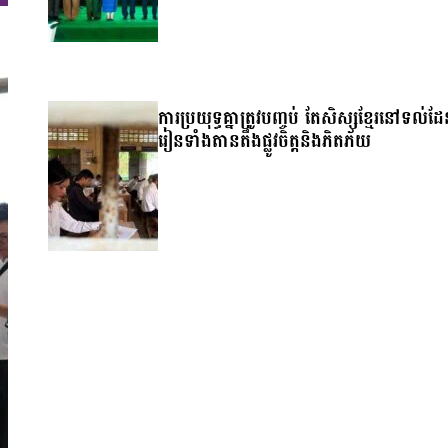
ការប្រយុទ្ធគ្នាត្រូវបញ្ចប់ តែសិស្សខ្មែរនៅទល់ដ
រៀនទាំងតានតឹងផ្លូវចិត្តនិងភិតភ័យ