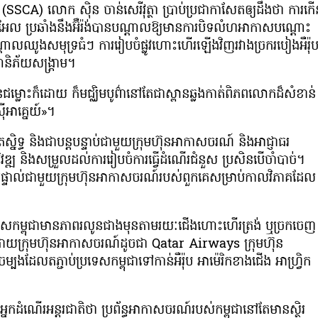
 (SSCA) លោក ស៊ិន ចាន់សេរីវុត្ថា ប្រាប់ប្រជាកាសែតឲ្យដឹងថា ការកើ
៊ីស្រាអែល ប្រឆាំងនឹងអ៊ឺរ៉ង់បានបណ្តាលឱ្យមានការបិទលំហអាកាសបណ្តោះ
្តាលឈូងសមុទ្រធំៗ ការរៀបចំផ្លូវហោះហើរឡើងវិញរវាងច្រករបៀងអឺរ៉ុ
ានិភ័យសង្គ្រាម។
់ជម្លោះក៏ដោយ ក៏មជ្ឈិមបូព៌ានៅតែជាស្ពានឆ្លងកាត់ពិភពលោកដ៏សំខាន់
៊ីអាគ្នេយ៍»។
និទ្ធ និងជាបន្តបន្ទាប់ជាមួយក្រុមហ៊ុនអាកាសចរណ៍ និងអាជ្ញាធរ
្ឍ និងសម្រួលដល់ការរៀបចំការធ្វើដំណើរជំនួស ប្រសិនបើចាំបាច់។
យផ្ទាល់ជាមួយក្រុមហ៊ុនអាកាសចរណ៍របស់ពួកគេសម្រាប់កាលវិភាគដែល
់ប្រទេសកម្ពុជាមានភាពរលូនជាងមុនតាមរយៈជើងហោះហើរត្រង់ ឬច្រកចេញ
ដោយក្រុមហ៊ុនអាកាសចរណ៍ដូចជា Qatar Airways ក្រុមហ៊ុន
ងដែលតភ្ជាប់ប្រទេសកម្ពុជាទៅកាន់អឺរ៉ុប អាម៉េរិកខាងជើង អាហ្វ្រិក
ើរអន្តរជាតិថា ប្រព័ន្ធអាកាសចរណ៍របស់កម្ពុជានៅតែមានស្ថិរ