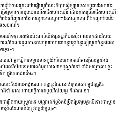
ើងថាជម្លោះនៅមជ្ឃិមបូព៌ានេះក៏បានធ្វើឲ្យប្រទេសកម្ពុជារងផលប៉ះ
តិនេះធ្វើឲ្យមានការលុបចោលនឹងជើងហោះហើរ ដែលភាគច្រើនជើងហោះហើ
កស្រីក៏កំពុងឃើញរលកនៃការលុបចោលភ្លាមៗនៃសណ្ឋាគារ និងកញ្ចប់ដំណើរ
ៀវទេសចរណ៌។
ាកាសចរណ៌ទទួលរងផលប៉ះពាល់យ៉ាងធ្ងន់ធ្ងរក៏បានប៉ះពាល់មកដល់វិស័យ
សចរណ៌ដែលទទួលបានការលុបចោលជាបន្តបន្ទាប់នូវភ្ញៀវមួយចំនួនដែល
rways»។
រទេសចរណ៌ អ្នកធ្វើការទទួលទានក្នុងវិស័យទេសចរណ៌មានក្ដីបារម្ភយ៉ាង
ពាល់ដល់វិស័យទេសចរណ៌ដូចជាសេវាកម្មស្នាក់នៅ ទាំងសណ្ឋាគារ ផ្ទះ
លូវទឹក ផ្លូវគោកជាដើម»។
ងនេះក៏ដោយអាជ្ញាធរពាក់ព័ន្ធត្រូវតែធានាថាប្រទេសកម្ពុជាត្រូវតែ
តរជាតិទាំងអស់ ដោយធ្វើការជាមួយវិស័យរដ្ឋ និងឯកជន។
ឿងងាយស្រួលទេ ប៉ុន្តែវាជាកិច្ចខិតខំប្រឹងប្រែងរួមគ្នាបើទោះជាស្ថាន
ខ្លាំងដែលយើងត្រូវបន្តជម្រុញ»។