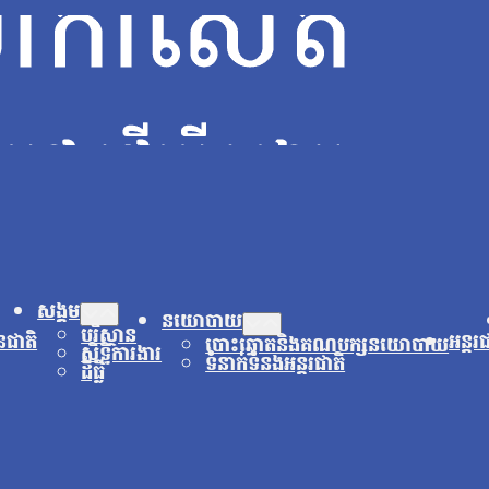
សង្គម
នយោបាយ
បរិស្ថាន
នជាតិ
អន្តរ
បោះឆ្នោតនិងគណបក្សនយោបាយ
សិទ្ធិការងារ
ទំនាក់ទំនងអន្តរជាតិ
ដីធ្លី