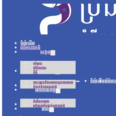
ទំព័រដើម
ព័ត៌មានជាតិ
សង្គម
បរិស្ថាន
សិទ្ធិការងារ
នយោបាយ
ដីធ្លី
ទំព័រដើម
ព័ត៌មា
បោះឆ្នោតនិងគណបក្សនយោបាយ
អន្តរជាតិ
ទំនាក់ទំនងអន្តរជាតិ
អភិបាលកិច្ច
អំពើពុករលួយ
ជីវិតប្រចាំថ្ងៃ
អភិបាលកិច្ចថ្នាក់ក្រោមជាតិ
អប់រំ