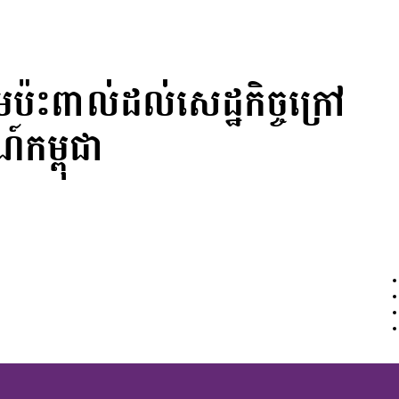
ើមប៉ះពាល់ដល់សេដ្ឋកិច្ចក្រៅ
៍កម្ពុជា