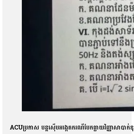
ACUប្រកាស បន្តស៊ើបអង្កេតករណីបែកធ្លាយវិញ្ញាសាបាក់ឌ