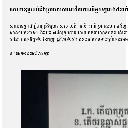
សាលាឧទ្ធរណ៍នឹងប្រកាសសាលដីកាករណីអ្នកឡពាង៥នាក់ 
សាលាឧទ្ធរណ៍ភ្នំពេញនឹងប្រកាសសាលដីកាលើករណីប្រជាសហគមន៍ឡពាង ខេ
ស្ថានទម្ងន់ទោស» និងបទ «ធ្វើឱ្យខូចខាតដោយចេតនាមានស្ថានទម្ងន
សវនាការនៅថ្ងៃទី២ ខែកញ្ញា ឆ្នាំ២០២៥។ ជនជាប់ចោទទាំងប្រាំនោះ
កន្លែងធ្វើការបាន។ ការកោះហៅនេះ គឺពាក់ព័ន្ធនឹងករណីហិង្សា ដែលកើត
កាសែតបន្ទាប់ពីលោកចេញពីសវនាការថា តុលាការបានចោទសួរលោកពីករណីដ
២ កញ្ញា ២០២៥
សេរីហ្វុង ហុង
លោកអាចត្រឹមឆ្លើយទៅតាមសំណួរដែលគេសួរប៉ុណ្ណោះ ដោយមិនអាចជំទ
លោក ម៉ាង យ៉ាវ ថាលោកមិនទាន់រំពឹងយ៉ាងណាទេថា នៅថ្ងៃប្រកាសសាល
មុនមកវាមិនសូវរំពឹងប៉ុន្មានទេ អារឿងតុលាការ រឿងយុត្តិធម៌រឿងនេះ មិនទា
ប្រជាសហគមន៍វ័យ៤៨ឆ្នាំរូបនេះ ស្នើសុំតុលាការទម្លាក់ចោលបទចោទល
ប្រជាសហគមន៍ឡពាងមួយរូបទៀត ដែលរងបទចោទនេះដែរគឺលោក ស្ងួន ញឿន 
ប្រជាសហគមន៍ឡពាង និងក្រុមហ៊ុនKDC។ លោក ញឿន អះអាងថា របាយកា
«ខ្ញុំអត់សូវសង្ឃឹមប៉ុន្មានទេព្រោះតុលាការអត់បានចុះទៅកន្លែងកើតហេតុផ្
សម្ដេចបវធិបតី ហ៊ុន ម៉ាណែត សូមឱ្យគាត់ឡើងថ្មីធ្វើនាយករដ្ឋមន្ត្រីមេ
បាត់បង់ដីធ្លី»។ រីឯភរិយារបស់លោក ស្ងួន ញឿន គឺអ្នកស្រី អុំ សុភី បានច
ដោយសារតែក្រុមហ៊ុនជាអ្នកបំពានមកលើពួកខ្ញុំ បែរជាពួកគាត់មិនមានទោស ហ
បំផ្លាញរបស់ទ្រព្យគេទេ»។ អ្នកស្រី អុំ សុភី ថាអ្នកស្រីនឹងប្ដឹងបន