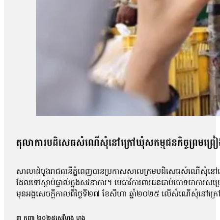
តុលាការបដិសេធសំណើសុំនៅក្រៅឃុំសកម្មជនកិច្ចព្រមព្រៀងស
សាលាដំបូងរាជធានីភ្នំពេញបានប្រកាសសាលក្រមបដិសេធសំណើសុំនៅក្រៅឃ
ដែលទៅស្ដាប់ផ្ទាល់ក្នុងសវនាការ។ មេធាវីការពារជនជាប់ចោទថាការសម្
មុនអង្គសេចក្ដីកាលពីថ្ងៃទី២៧ ខែសីហា ឆ្នាំ២០២៥ លើសំណើសុំនៅក្រៅឃុំ
សុផល, លោក ហោ សុខុន, លោក ធែល ធីលែន, អ្នកស្រី ញិប សារ៉ុម, លោក
កិច្ចព្រមព្រៀងសន្តិភាពក្រុងប៉ារីសគឺលោក សឺន ជុំជួន បានថ្លែងប្រាប
៣ កញ្ញា ២០២៥
សេរីហ្វុង ហុង