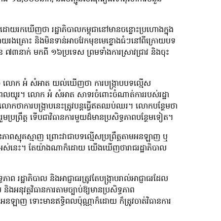
៍ដោយរកឃើញថា រដ្ឋាភិបាលកម្ពុជានៅមានចន្លោះប្រហោងក្នុង
តែងាយរងគ្រោះ និងមិនទាន់អាចវែកមុខមេខ្លោងធំៗនៅពីក្រោយបទ
៣នាក់ មកពី ១៦ប្រទេស ព្រមទាំងការស្រាវជ្រាវ និងចុះ
HO) លោក អំ សំអាត យល់ឃើញថា ការបង្ក្រាបបទល្មើស
រយៈពេលយូរ។ លោក អំ សំអាត សាទរចំពោះចំណាត់ការរបស់រដ្ឋា​
ាលោកថាការបង្ក្រាបនេះត្រូវបន្តធ្វើឥតឈប់ឈរ។ លោកបន្ថែមថា
រួមប្រព្រឹត្ត ទើបជាវិធានការមួយដ៏មានប្រសិទ្ធភាពបន្ថែមទៀត។
ស្មុគ​​ស្មាញ ព្រោះវាជាបទល្មើសប្រព្រឹត្តតាមអនឡាញ ឬ
ញ្ហាទាំងអស់នេះ។ តែយ៉ាងណាក៏ដោយ យើងឃើញថារាជរដ្ឋាភិបាល
ាព រដ្ឋាភិបាល និងអាជ្ញាធរត្រូវតែបង្ក្រាបរាល់អាជ្ញាធរដែល
លួយ និងអនុវត្តវិធានការតាមច្បាប់ឱ្យមានប្រសិទ្ធភាព
នឡាញ ទោះមានឥទ្ធិពលប៉ុណ្ណាក៏ដោយ ក៏ត្រូវចាត់វិធានការ