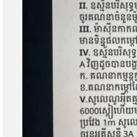
អង្គការលីកាដូលោក អំ សំអាត មានប្រសាសន៍ថា ករណីដីធ្លីនៅភូមិឡពាង ឃុំត
តំណាងសហគមន៍ និងសមាជិកសហគមន៍ជាច្រើនត្រូវបានជាប់ពន្ធនាគារដ
រឿងនៅសាលាឧទ្ធរណ៍នេះ ពួកគាត់គួរត្រូវបានទទួលការលើកលែងចោទប្រកាន់
ខេត្តកំពង់ឆ្នាំង មានជម្លោះដីធ្លីជាមួយក្រុមហ៊ុន ខេ.ឌី.ស៊ី (KDC) ដែ
ចំនួន១០៨គ្រួសារ។ ពលរដ្ឋដែលរងផលប៉ះពាល់បានតវ៉ាទាមទាររកដំណោ
ចំនួន៥នាក់គឺ លោក សៀង ហេង លោក ម៉ាង យ៉ាវ លោក គុជ…