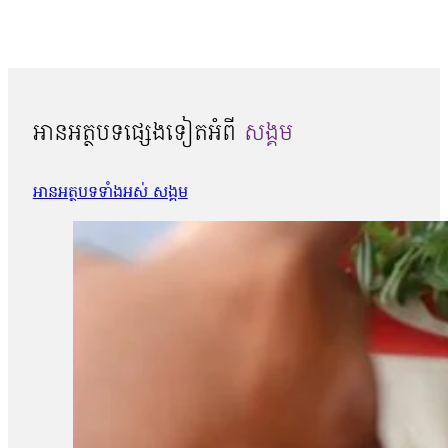
អានអត្ថបទផ្សេងទៀតអំពី
សង្គម
អានអត្ថបទទាំងអស់ សង្គម