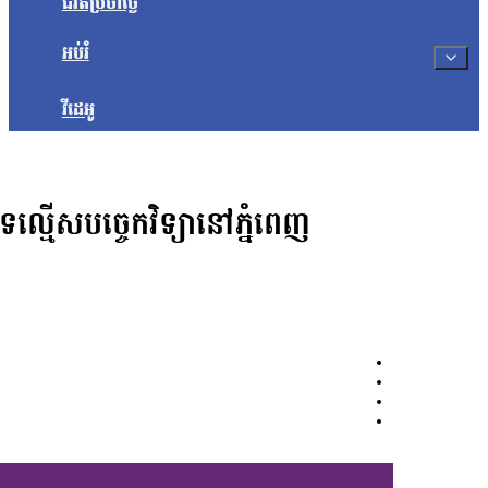
ជីវិតប្រចាំថ្ងៃ
អប់រំ
វីដេអូ
ទល្មើសបច្ចេកវិទ្យានៅភ្នំពេញ