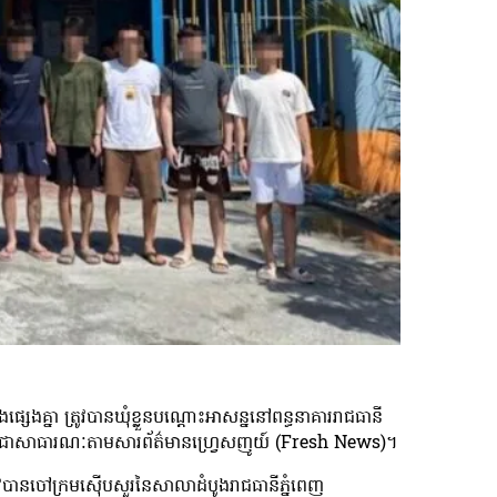
ងផ្សេងគ្នា ត្រូវបានឃុំខ្លួនបណ្ដោះអាសន្ននៅពន្ធនាគាររាជធានី
សាយជាសាធារណៈតាមសារព័ត៌មានហ្វ្រេសញូយ៍ (Fresh News)។
រូវបានចៅក្រមស៊ើបសួរនៃសាលាដំបូងរាជធានីភ្នំពេញ