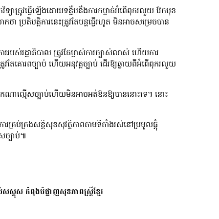
វិទ្យាត្រូវធ្វើឡើងដោយទន្ទឹមនឹងការកម្ចាត់អំពើពុករលួយ វែកមុខ
ា ប្រតិបត្តិការនេះត្រូវតែបន្តធ្វើរហូត មិនអាចសម្រេចបាន
ររបស់រដ្ឋាភិបាល ត្រូវតែម្ចាស់ការច្បាស់លាស់ ហើយការ
វតែគោរពច្បាប់ ហើយអនុវត្តច្បាប់ ដើរឱ្យឆ្ងាយពីអំពើពុករលួយ
មានអ្នកណាល្មើស​ច្បាប់ហើយមិនអាចអត់ឱនឱ្យបាននោះទេ។ នោះ
រគ្រប់គ្រងសន្តិសុខសុវត្ថិភាពតាមទីតាំងរស់នៅប្រមូលផ្តុំ
សច្បាប់៕
សស្គុស កំពុងបំផ្លាញសុខភាពស្ត្រីខ្មែរ