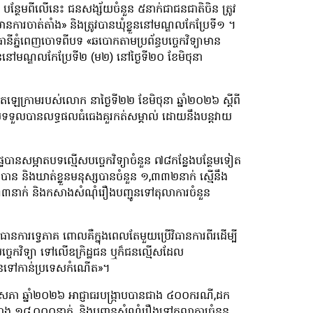
 បន្ថែមពីលើនេះ ជនសង្ស័យចំនួន ៥នាក់ជាជនជាតិចិន ត្រូវ
នការចាត់តាំង» និងត្រូវបានឃុំខ្លួននៅមណ្ឌលកែប្រែទី១ ។
ានីភ្នំពេញចោទពីបទ «ឆបោកតាមប្រព័ន្ធបច្ចេកវិទ្យាមាន
ួននៅមណ្ឌលកែប្រែទី២ (ម២) នៅថ្ងៃទី២០ ខែមិថុនា
េក្រាមរបស់លោក នាថ្ងៃទី២២ ខែមិថុនា ឆ្នាំ២០២៦ ស្ដីពី
ែលទទួលបានលទ្ធផលធំធេងគួរកត់សម្គាល់ ដោយនឹងបន្តវាយ
ៃបានសម្អាតបទល្មើសបច្ចេកវិទ្យាចំនួន ៧៨កន្លែងបន្ថែមទៀត
តិការបាន និងឃាត់ខ្លួនមនុស្សបានចំនួន ១,៣៣២នាក់ ស្មើនឹង
 ១៣៣នាក់ និងកសាងសំណុំរឿងបញ្ជូនទៅតុលាការចំនួន
ិធានការទ្វេភាគ ពោលគឺក្នុងពេលតែមួយប្រើវិធានការពីរដើម្បី
ធបច្ចេកវិទ្យា ទៅលើឧក្រិដ្ឋជន ឬក៏ជនល្មើសដែល
ញ្ជូនទៅកាន់ប្រទេសកំណើត»។
ឧសភា ឆ្នាំ២០២៦ អាជ្ញាធរបង្ក្រាបបានជាង ៤០០ករណី,ដក
ិញជាង ១៨,០០០នាក់, និងបញ្ជូនសំណុំរឿងទៅតុលាការចំនួន