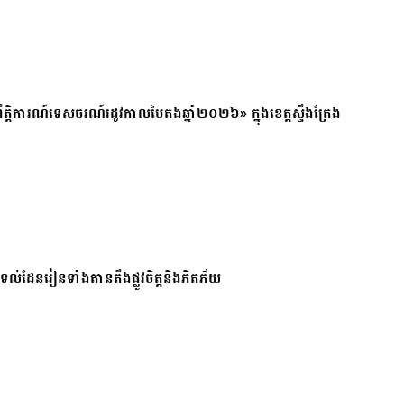
ត្តិការណ៍ទេសចរណ៍រដូវកាលបៃតងឆ្នាំ២០២៦» ក្នុងខេត្តស្ទឹងត្រែង
ែរនៅទល់ដែនរៀនទាំងតានតឹងផ្លូវចិត្តនិងភិតភ័យ