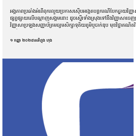
អង្គភាពប្រឆាំងអំពើពុករលួយប្រកាសស៊ើបអង្កេតបន្តករណីបែកធ្លាយវិញ្ញា
ផ្សព្វផ្សាយលើបណ្ដាញសង្គមនោះ ដូចស្ទើរទាំងស្រុងទៅនឹងវិញ្ញាសាច
វិញ្ញាសាប្រឡងសញ្ញាប័ត្រមធ្យមសិក្សាទុតិយភូមិឬបាក់ឌុប មុខវិជ្ជាគណ
អប់រំចេញមុខបំភ្លឺករណីនេះ ដោយសារតែវិញ្ញាសាដែលបានបែកធ្លាយដូចគ
ពេល នៅក្នុងគ្រុបតេឡេក្រាម ដែលបានបែកធ្លាយ។ តាមរយៈលិខិតចុះថ្ងៃទី១
១ កញ្ញា ២០២៥
សេរីហ្វុង ហុង
ផ្សព្វផ្សាយ ត្រូវបានរកឃើញថា វិញ្ញាសាទាំងនោះ ដូចទៅនឹងវិញ្ញាស
វិញ្ញាសាប្រឡងគណិតវិទ្យាថ្នាក់វិទ្យាសាស្ត្រ ប្រឡងថ្ងៃទី ២៩/០
បង្ហោះព័ត៌មានដែលនិយាយថា ការបែកធ្លាយនូវវិញ្ញាសាគណិតវិទ្យា គឺជាអ្
ក្របណ្ដាញសង្គមទាំងអស់ដើម្បីអាចប្រមូលភ័ស្តុតាងបានគ្រប់ជ្រុងជ្រ
វិញ្ញាសាដែលបានចេញប្រឡងពិតមែន ក៏ប៉ុន្តែគ្មានការបញ្ជាក់ណាមួយថាមា
ឃើញថា មានវិញ្ញាសាមួយចំនួនដែលបង្ហោះនៅលើបណ្ដាញសង្គមនោះគឺមានទម
មកដល់ពេលនេះយើងនឹងព្យាយាមស្រាវជ្រាវបន្ថែមទៀត។ យើងក៏រង់ចាំទទួ
បែកធ្លាយវិញ្ញាសាប្រឡងនេះ មានលទ្ធភាពអាចកើតឡើងបានក្នុងដំណា
កាលដែលអាចមានការបែកធ្លាយ យើងអាចគិតថា ក្នុងដំណាក់កាលនៃការ co
ក្រោយពេលប្រឡងតែម្ដង អ៊ីចឹងហើយបានជានៅក្នុងរបាយការណ៍យើងបានបញ្ជ
របស់ អ.ប.ព.»។ ក៏ប៉ុន្តែលោក សយ ច័ន្ទវិចិត្រ អះអាងថារូបថតវិ
វិច្ឆិកា អ្នកនាំពាក្យក្រសួងអប់រំ យុវជន និងកីឡា បានប្រាប់ថាក្រសួងអប
នោះទេ។ អ្នកស្រីថា៖ «អ្វីដែលយើងរកឃើញបឋមហ្នឹងគឺមានន័យថា វិញ្