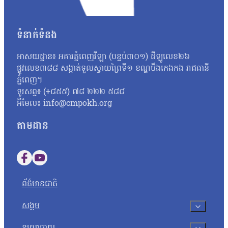
បន្ថែមទៀតតាមរយៈធនធានដែលមាន ប៉ុន្តែរហូតមកដល់ពេលនេះមិនទាន់មាន
នេះនឹងត្រូវទទួលទោសទណ្ឌទៅតាមវិធានដែលបានចែង។ ជុំវិញករណីនេះ ប
ប្រឡងដែលបានខិតខំរៀនសូត្រអាចបាក់ទឹកចិត្ត។ តែយ៉ាងណា លោកសំណូម
ទំនាក់ទំនង
ហើយហ្នឹង ខ្ញុំថាទោះយ៉ាងណាយើងត្រូវតែមានមទោនភាពចំពោះអ្វីដែលយើង
ហើយបើថាឯកសារនោះមានការបែកធ្លាយមែន នោះក្រសួងគួរតែគិតថាតើគួរធ្វើយ
អាសយដ្ឋាន៖ អគារភ្នំពេញវីឡា (បន្ទប់៣០១) ដីឡូលេខ២៦
កម្ពុជាឯករាជ្យ អ្នកស្រី អ៊ុក ឆាយ៉ាវី ស្នើដល់ក្រសួងអប់រំ យុវជន 
ផ្លូវលេខ៣៨៨ សង្កាត់ទួលស្វាយព្រៃទី១ ខណ្ឌបឹងកេងកង រាជធានី
អ្នកស្រីថា៖ «ប្រសិនបើឃើញបែកធ្លាយវិញ្ញាសា ក្រសួងអប់រំក៏ដូចជាអង្
ភ្នំពេញ។
សូត្របានទេ គួរតែបញ្ជាក់វិញបញ្ជាក់ប្រាប់វិញថា អញ្ចេះអញ្ចោះវិញអ៊ីច
ទូរសព្ទ៖ (+៨៥៥) ៧៨ ២២២ ៥៨៨
ប្រឡងសញ្ញាបត្រមធ្យមសិក្សាទុតិយភូមិ សម័យប្រឡង ២៨ សីហា ២០២៥
អ៊ីមែល៖ info@cmpokh.org
បេក្ខជនថ្នាក់វិទ្យាសាស្ត្រចំនួនជាង៤ម៉ឺននាក់ (៤០ ៦៧៨ នាក់) ស្ត្រី
តាមដាន
Follow us on Facebook
Follow us on YouTube
ព័ត៌មានជាតិ
សង្គម