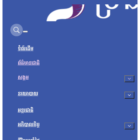
Search on this site
ទំព័រដើម
ព័ត៌មានជាតិ
សង្គម
នយោបាយ
អន្តរជាតិ
អភិបាលកិច្ច