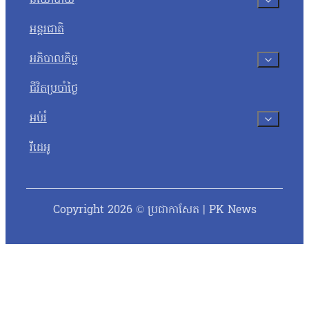
នយោបាយ
អន្តរជាតិ
អភិបាលកិច្ច
ជីវិតប្រចាំថ្ងៃ
អប់រំ
វីដេអូ
Copyright 2026 © ប្រជាកាសែត | PK News