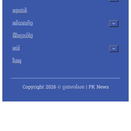
អន្តរជាតិ
អភិបាលកិច្ច
ជីវិតប្រចាំថ្ងៃ
អប់រំ
វីដេអូ
Copyright 2026 © ប្រជាកាសែត | PK News