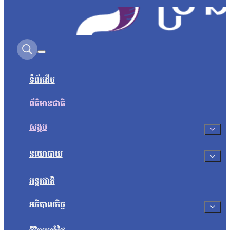
Search on this site
ទំព័រដើម
ព័ត៌មានជាតិ
សង្គម
នយោបាយ
អន្តរជាតិ
អភិបាលកិច្ច