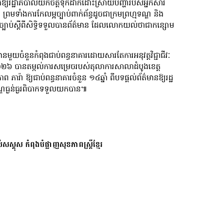
ឱ្យរដ្ឋាភិបាលយកចិត្តទុកដាក់ដោះស្រាយបញ្ហារបស់អ្នកសារ
្រមទាំងការកែលម្អច្បាប់ពាក់ព័ន្ធដូចជាក្រមព្រហ្មទណ្ឌ និង
័តច្បាប់ស្ដីពីសិទ្ធិទទួលបានព័ត៌មាន ដែលលោកយល់ថាជាកន្សោម
ួយចំនួនកំពុងជាប់ពន្ធនាគារដោយសារតែការអនុវត្តវិជ្ជាជីវៈ
ាំ២០២៦ បានតម្កល់ការសម្រេចរបស់តុលាការសាលាដំបូងខេត្ត
ឱ្យជាប់ពន្ធនាគារចំនួន ១៤ឆ្នាំ ពីបទផ្តល់ព័ត៌មានឱ្យរដ្ឋ
ឌធ្ងន់ធ្ងរពិបាកទទួលយកបាន៕
សស្គុស កំពុងបំផ្លាញសុខភាពស្ត្រីខ្មែរ