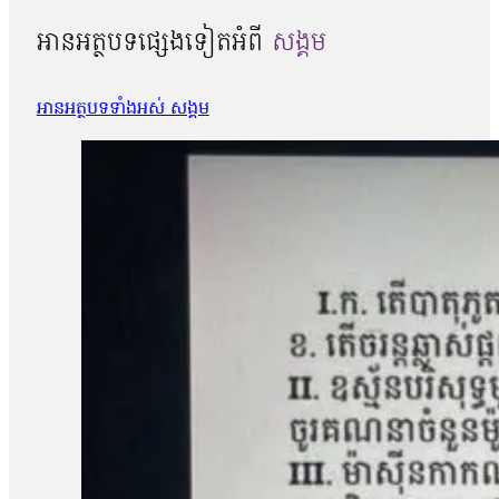
អានអត្ថបទផ្សេងទៀតអំពី
សង្គម
អានអត្ថបទទាំងអស់ សង្គម