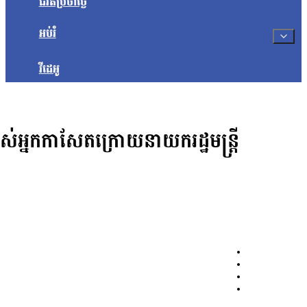
ជីវិតប្រចាំថ្ងៃ
អប់រំ
វីដេអូ
ស់អ្នកកាសែតក្រោយនាយករដ្ឋមន្ត្រី