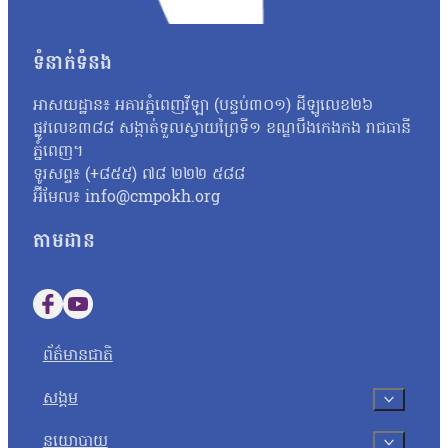
បន្ថែម៖ «គួរតែឈប់ធ្វើទុក្ខបុកម្នេញដល់ប្រជាពលរដ្ឋដែលធ្វើការងារស
សាសន៍របស់គាត់ ជាពិសេសអ្នកដែលធ្វើការងារសង្គមដូចជា២៣តុលា គឺគាត់ធ
ទំនាក់ទំនង
ក្រោយពីពួកគាត់លើកឡើងពីគុណសម្បត្តិ និងគុណវិបត្តិ នៃការបង្កើតតំ
សន្តិសុខសង្គម» ទាក់ទងនឹងការអធិប្បាយនានាពី CLV មានអ្នកពាក
អាសយដ្ឋាន៖ អគារភ្នំពេញវីឡា (បន្ទប់៣០១) ដីឡូលេខ២៦
ដោយក្នុងសំណុំរឿងទី១មានលោក ស៊្រុន ស៊្រន កញ្ញា…
ផ្លូវលេខ៣៨៨ សង្កាត់ទួលស្វាយព្រៃទី១ ខណ្ឌបឹងកេងកង រាជធានី
ភ្នំពេញ។
ទូរសព្ទ៖ (+៨៥៥) ៧៨ ២២២ ៥៨៨
អ៊ីមែល៖ info@cmpokh.org
តាមដាន
Follow us on Facebook
Follow us on YouTube
ព័ត៌មានជាតិ
សង្គម
នយោបាយ