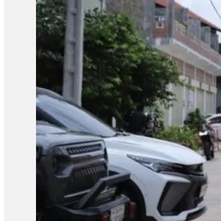
កម្ពុជាឯករាជ្យ អ្នកស្រី អ៊ុក ឆាយ៉ាវី ស្នើដល់ក្រសួងអប់រំ យុវជន 
អ្នកស្រីថា៖ «ប្រសិនបើឃើញបែកធ្លាយវិញ្ញាសា ក្រសួងអប់រំក៏ដូចជាអង្
សូត្របានទេ គួរតែបញ្ជាក់វិញបញ្ជាក់ប្រាប់វិញថា អញ្ចេះអញ្ចោះវិញអ៊ីច
ប្រឡងសញ្ញាបត្រមធ្យមសិក្សាទុតិយភូមិ សម័យប្រឡង ២៨ សីហា ២០២៥
បេក្ខជនថ្នាក់វិទ្យាសាស្ត្រចំនួនជាង៤ម៉ឺននាក់ (៤០ ៦៧៨ នាក់) ស្ត្រី