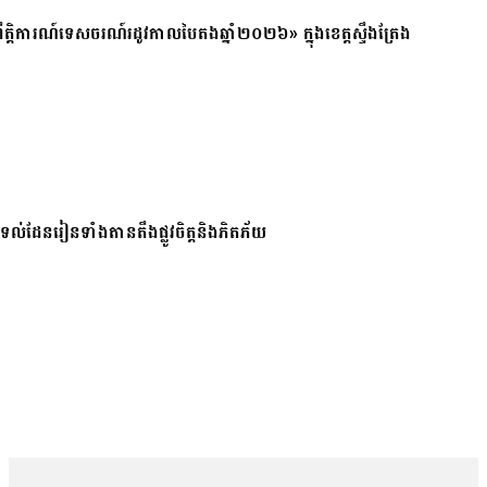
ត្តិការណ៍ទេសចរណ៍រដូវកាលបៃតងឆ្នាំ២០២៦» ក្នុងខេត្តស្ទឹងត្រែង
ែរនៅទល់ដែនរៀនទាំងតានតឹងផ្លូវចិត្តនិងភិតភ័យ