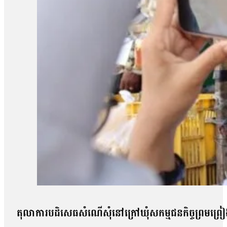
តុលាការបដិសេធសំណើសុំនៅក្រៅឃុំសកម្មជនកិច្ចព្រមព្រៀងស