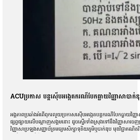
ACUប្រកាស បន្តស៊ើបអង្កេតករណីបែកធ្លាយវិញ្ញាសាបាក់ឌ
អង្គភាពប្រឆាំងអំពើពុករលួយប្រកាសស៊ើបអង្កេតបន្តករណីបែកធ្លាយវិញ្ញា
ផ្សព្វផ្សាយលើបណ្ដាញសង្គមនោះ ដូចស្ទើរទាំងស្រុងទៅនឹងវិញ្ញាសាច
វិញ្ញាសាប្រឡងសញ្ញាប័ត្រមធ្យមសិក្សាទុតិយភូមិឬបាក់ឌុប មុខវិជ្ជាគណ
អប់រំចេញមុខបំភ្លឺករណីនេះ ដោយសារតែវិញ្ញាសាដែលបានបែកធ្លាយដូចគ