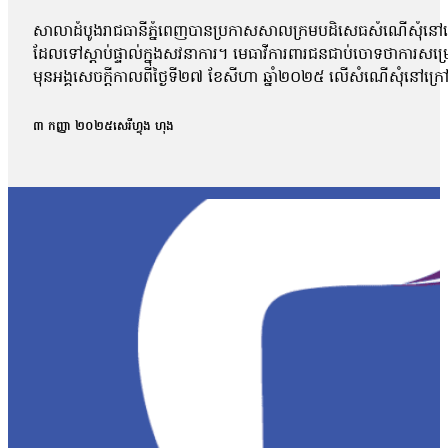
សាលាដំបូងរាជធានីភ្នំពេញបានប្រកាសសាលក្រមបដិសេធសំណើសុំនៅក្រៅឃ
ដែលទៅស្ដាប់ផ្ទាល់ក្នុងសវនាការ។ មេធាវីការពារជនជាប់ចោទថាការសម្
មុនអង្គសេចក្ដីកាលពីថ្ងៃទី២៧ ខែសីហា ឆ្នាំ២០២៥ លើសំណើសុំនៅក្រៅឃុំ
សុផល, លោក ហោ សុខុន, លោក ធែល ធីលែន, អ្នកស្រី ញិប សារ៉ុម, លោក
កិច្ចព្រមព្រៀងសន្តិភាពក្រុងប៉ារីសគឺលោក សឺន ជុំជួន បានថ្លែងប្រាប
៣ កញ្ញា ២០២៥
សេរីហ្វុង ហុង
ប៉ុន្តែតុលាការមិនបានបញ្ជាក់ពីមូលហេតុក្រោយការសម្រេចនេះឡើយ 
ប៉ុន្តែការប្រកាសហេតុ មិនបានលើកឡើងអំពីការសំអាងហេតុអ្វីទេ ដោយស
លោកបន្ថែមថា៖ «យើងនៅតែចាត់ទុកថាជាការប៉ះពាល់ទៅលើសិទ្ធិនៃការឃុ
ហ្នឹងមានសេរីភាព […]ក្នុងនាមជាមេធាវី យើងមិនអាចទទួលយកបានទេ 
លោកមេធាវីឱ្យដឹងថា តុលាការបានបើកសវនាការអង្គសេចក្ដីលើសំណុំរឿ
លទ្ធផលសំណើសុំនៅក្រៅឃុំដែលបានស្នើកាលពីថ្ងៃទី២៧ ខែសីហា។ បងស្រីប
ស្រីគាត់ និងសកម្មជនឯទៀត ព្រោះការបន្តឃុំខ្លួននេះបានធ្វើឱ្យប៉ះពាល់ជ
របស់បងសាន សិទ្ធ ដែលគាត់ត្រូវទទួលបន្ទុក។ អ៊ីចឹងខ្ញុំគិតថា ទី១ការអប់រំ
រហូតដល់ទៅ១៣ខែជាងហើយ[…]វាលើសពាក់កណ្ដាលនៃការអនុវត្តន៍»។ ចំណែ
របស់បងប្រុសគាត់ ហើយអ្នកស្រីស្នើសុំតុលាការពិចារណាដោះលែងលោក ស្រ៊ុន 
ទៅឱ្យនៅក្រៅឃុំតាមការស្នើសុំរបស់ក្រុមគ្រួសារ ហើយហ្នឹងក៏ជាសិទ្ធិរ
ករណីនេះ មន្រ្តីអង្កេតជាន់ខ្ពស់ នៃសមាគមន៍ការពារសិទ្ធិមនុស្ស និងអ
ពេលដែលច្បាប់កំណត់។ លោកថារដ្ឋាភិបាល និងតុលាការគួរដោះលែងសកម
ទាន់បើកសវនាការផង ឃុំគាត់រហូតដល់លើសនីតិវិធីនៃការឃុំខ្លួនដែល