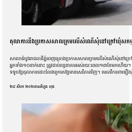
តុលាការនឹងប្រកាសសាលក្រមលើសំណើសុំនៅក្រៅឃុំសកម
សាលាដំបូងរាជធានីភ្នំពេញគ្រោងប្រកាសសាលក្រមលើសំណើសុំនៅក្រៅឃុំ
អ្នកទាំង១០នាក់នោះ ត្រូវជាប់ពន្ធនាគារអស់រយៈពេល១៣ខែមកហើយ។ អ្ន
ទទូចឱ្យតុលាការដោះលែងពួកគេឱ្យមានសេរីភាពវិញ។ មេធាវីការពាររឿងក្ដី
លោក ហោ សុខុន, លោក ធែល ធីលែន ,អ្នកស្រី ញិប សារ៉ុម ,លោក ឈឹន ចម្
សាលាដំបូងរាជធានីភ្នំពេញនៅព្រឹកថ្ងៃទី២៧ ខែសីហា ឆ្នាំ២០២៥ បានបើក
២៨ សីហា ២០២៥
សេរីហ្វុង ហុង
តុលាការបានផ្អាកសវនាការអង្គសេចក្ដីនេះ និងបានបើកសវនាការមុន
ខណៈកូនក្ដីលោកត្រូវបានឃុំខ្លួនជាងមួយឆ្នាំមកហើយ។ លោកថា៖ «តាមពិ
យើងអង្គសេចក្តី។ ដូច្នេះជាការសម្រេចរបស់តុលាការ គឺតុលាការគាត់អនុញ្
ស្នើសុំឱ្យនៅក្រៅឃុំនេះ គឺជាសវនាការហៅថាមុនអង្គសេចក្តី។ មុនច
សវនាការអង្គសេចក្តីហ្នឹង បានចូលសវនាការមុនអង្គសេចក្តី»។ លោក សឺ
ប្រកាសសាលក្រមករណីនេះនៅថ្ងៃទី៣ ខែសីហា ឆ្នាំ២០២៥។ លោក សឺន ជុ