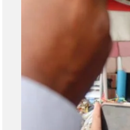
តុលាការនឹងពិចារណាដើម្បីឱ្យពួកគាត់បាននៅក្រៅឃុំដោយសារ ហេតុ
ដែលតុលាការគម្បីពិចារណា»។ បងស្រីបង្កើតរបស់សកម្មជនកិច្ចព្រមព្រៀងសន្
គាត់និងបានបង្កឱ្យមានការលំបាកផ្នែកជីវភាពជាច្រើន។ កញ្ញាថា៖ «រយៈព
តូចៗ៦នាក់នៅក្នុងបន្ទុក ទាំងសោភាដែលមានឪពុកម្តាយចាស់ជរានៅក្នុងបន្ទុក
ចំណាយទាំងអស់ ទៅលើការសួរសុខទុក្ខ ហើយនិងផ្គត់ផ្គង់ទៅអ្នកជាប់ន
«ជាក្ដីសង្ឃឹម ហើយនិងជាសំណូមពរគឺសុំឱ្យលោកតុលាការពិចារណាទៅលើចំណ
ផ្សព្វផ្សាយអំពីច្បាប់ អ៊ីចឹងពួកគាត់បានបញ្ជាក់ហើយៗថាគាត់គ្រាន់
សាន សិទ្ធិ ជាប់ឃុំមក អ្នកស្រីត្រូវរ៉ាប់រងគ្រប់យ៉ាងក្នុងគ្រួសារដែល
ស្រាប់ហើយស្រុកយើងនេះខាងធនាគារ ខាងកូនរៀនផង ទឹកភ្លើងគ្រប់មុខធ្ល
ទម្លាក់បទចោទគាត់ ហើយមើលទៅប៉ាវា មើលទៅសុខភាពគាត់ទ្រុឌទ្រោមខ្ល
ពេលឥឡូវនេះគាត់ថាស្តាប់បានតែ៣០ទេហើយស្គមឡើងជ្រួញឡើងស្លេកធម្មតា
សវនាការព្រឹកនេះ កត់សម្គាល់ថា រយៈពេលនៃការឃុំខ្លួនសកម្មជនសន្ធិសញ
ទោសឱ្យជាប់ពន្ធនាគារពី ៦ខែ ទៅ២ឆ្នាំ ហើយមកដល់សព្វថ្ងៃនេះ គឺឃុំគា
អង្គសេចក្ដី គឺសុំនៅក្រៅឃុំ។ ករណីនេះ លោក យី…