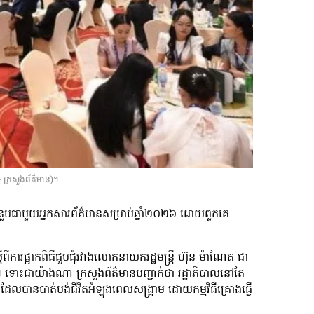
៖ ក្រសួងព័ត៌មាន)។
ីជំនួបជាមួយអ្នកសារព័ត៌មានសម្រាប់ឆ្នាំ២០២៦ ដោយពួកគេ
ការផ្អាកពិធីជួបជុំរវាងលោកនាយករដ្ឋមន្ត្រី ហ៊ុន ម៉ាណែត ជា
យ។ ទោះជាយ៉ាងណា ក្រសួងព័ត៌មានបញ្ជាក់ថា រដ្ឋាភិបាលនៅតែ
នដែលបានបាត់បង់ជីវិតអំឡុងពេលសង្គ្រាម ដោយកម្មវិធីគ្រោងធ្វើ