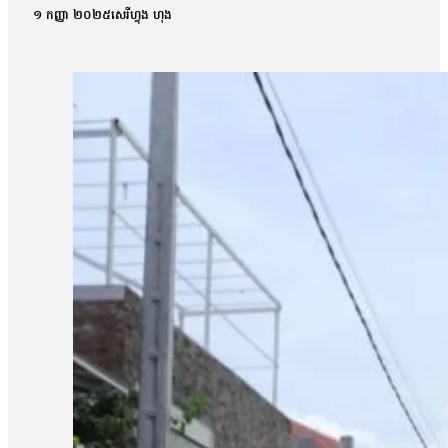
ពេល នៅក្នុងគ្រុបតេឡេក្រាម ដែលបានបែកធ្លាយ។ តាមរយៈលិខិតចុះថ្ងៃទី១
១ កញ្ញា ២០២៥
សេរីហ្វុង ហុង
ផ្សព្វផ្សាយ ត្រូវបានរកឃើញថា វិញ្ញាសាទាំងនោះ ដូចទៅនឹងវិញ្ញាស
វិញ្ញាសាប្រឡងគណិតវិទ្យាថ្នាក់វិទ្យាសាស្ត្រ ប្រឡងថ្ងៃទី ២៩/០
បង្ហោះព័ត៌មានដែលនិយាយថា ការបែកធ្លាយនូវវិញ្ញាសាគណិតវិទ្យា គឺជាអ្
ក្របណ្ដាញសង្គមទាំងអស់ដើម្បីអាចប្រមូលភ័ស្តុតាងបានគ្រប់ជ្រុងជ្រ
វិញ្ញាសាដែលបានចេញប្រឡងពិតមែន ក៏ប៉ុន្តែគ្មានការបញ្ជាក់ណាមួយថាមា
ឃើញថា មានវិញ្ញាសាមួយចំនួនដែលបង្ហោះនៅលើបណ្ដាញសង្គមនោះគឺមានទម
មកដល់ពេលនេះយើងនឹងព្យាយាមស្រាវជ្រាវបន្ថែមទៀត។ យើងក៏រង់ចាំទទួ
បែកធ្លាយវិញ្ញាសាប្រឡងនេះ មានលទ្ធភាពអាចកើតឡើងបានក្នុងដំណា
កាលដែលអាចមានការបែកធ្លាយ យើងអាចគិតថា ក្នុងដំណាក់កាលនៃការ co
ក្រោយពេលប្រឡងតែម្ដង អ៊ីចឹងហើយបានជានៅក្នុងរបាយការណ៍យើងបានបញ្ជ
របស់ អ.ប.ព.»។ ក៏ប៉ុន្តែលោក សយ ច័ន្ទវិចិត្រ អះអាងថារូបថតវិ
វិច្ឆិកា អ្នកនាំពាក្យក្រសួងអប់រំ យុវជន និងកីឡា បានប្រាប់ថាក្រសួងអប
នោះទេ។ អ្នកស្រីថា៖ «អ្វីដែលយើងរកឃើញបឋមហ្នឹងគឺមានន័យថា វិញ្
បន្ថែមទៀតតាមរយៈធនធានដែលមាន ប៉ុន្តែរហូតមកដល់ពេលនេះមិនទាន់មាន
នេះនឹងត្រូវទទួលទោសទណ្ឌទៅតាមវិធានដែលបានចែង។ ជុំវិញករណីនេះ ប
ប្រឡងដែលបានខិតខំរៀនសូត្រអាចបាក់ទឹកចិត្ត។ តែយ៉ាងណា លោកសំណូម
ហើយហ្នឹង ខ្ញុំថាទោះយ៉ាងណាយើងត្រូវតែមានមទោនភាពចំពោះអ្វីដែលយើង
ហើយបើថាឯកសារនោះមានការបែកធ្លាយមែន នោះក្រសួងគួរតែគិតថាតើគួរធ្វើយ