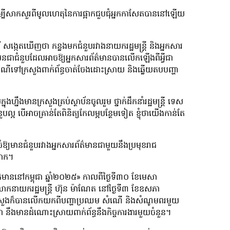
ដើម្បីសាកសួរពីមូលហេតុនៃការផ្អាកជួបជុំអ្នកកាសែតបាននៅឡើយ
សង្កេតឃើញថា កន្លងមកជំនួបរវាងនាយករដ្ឋមន្ត្រី និងអ្នកសារ
ែនជាជំនួបដែលអាចឱ្យអ្នកសារព័ត៌មានបានលើកឡើងពីអ្វីជា
កសំណើទៅក្រសួងពាក់ព័ន្ធចាត់ចែងដោះស្រាយ និងឆ្លើយតបបញ្ហា
នឹងមានក្រសួងគ្រប់ស្ថាប័នចូលរួម ថ្នាក់ដឹកនាំរដ្ឋមន្រ្តី ទេស
ំនួបល្អ បើអាចគ្រាន់តែពិនិត្យកែលម្អបន្ថែមទៀត ខ្ញុំថាយើងកាន់តែ
ឱ្យមានជំនួបរវាងអ្នកសារព័ត៌មានជាមួយនឹងប្រមុខរាជ
ពលោក។
័ត៌មាននៅកម្ពុជា ឆ្នាំ២០២៥» កាលពីថ្ងៃទី៣០ ខែមេសា
ាងលោកនាយករដ្ឋមន្ត្រី ហ៊ុន ម៉ាណែត នៅថ្ងៃទី៣ ខែឧសភា
ោះ ក្រសួងក៏បានលើកយកពីបញ្ហាប្រឈម សំណើ និងសំណូមពរមួយ
ងថា នឹងមានដំណោះស្រាយពាក់ព័ន្ធនឹងកិច្ចការងារមួយចំនួន។