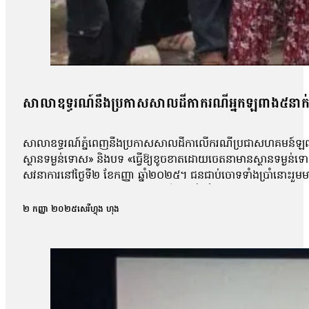
សាលាឧទ្ធរណ៍នឹងប្រកាសសាលដីកាករណីអ្នកឡពាង៥នាក់ 
សាលាឧទ្ធរណ៍ភ្នំពេញនឹងប្រកាសសាលដីកាលើករណីប្រជាសហគមន៍ឡពាង ខេ
ស្ថានទម្ងន់ទោស» និងបទ «ធ្វើឱ្យខូចខាតដោយចេតនាមានស្ថានទម្ងន
សវនាការនៅថ្ងៃទី២ ខែកញ្ញា ឆ្នាំ២០២៥។ ជនជាប់ចោទទាំងប្រាំនោះ
កន្លែងធ្វើការបាន។ ការកោះហៅនេះ គឺពាក់ព័ន្ធនឹងករណីហិង្សា ដែលកើត
កាសែតបន្ទាប់ពីលោកចេញពីសវនាការថា តុលាការបានចោទសួរលោកពីករណីដ
២ កញ្ញា ២០២៥
សេរីហ្វុង ហុង
លោកអាចត្រឹមឆ្លើយទៅតាមសំណួរដែលគេសួរប៉ុណ្ណោះ ដោយមិនអាចជំទ
លោក ម៉ាង យ៉ាវ ថាលោកមិនទាន់រំពឹងយ៉ាងណាទេថា នៅថ្ងៃប្រកាសសាល
មុនមកវាមិនសូវរំពឹងប៉ុន្មានទេ អារឿងតុលាការ រឿងយុត្តិធម៌រឿងនេះ មិនទា
ប្រជាសហគមន៍វ័យ៤៨ឆ្នាំរូបនេះ ស្នើសុំតុលាការទម្លាក់ចោលបទចោទល
ប្រជាសហគមន៍ឡពាងមួយរូបទៀត ដែលរងបទចោទនេះដែរគឺលោក ស្ងួន ញឿន 
ប្រជាសហគមន៍ឡពាង និងក្រុមហ៊ុនKDC។ លោក ញឿន អះអាងថា របាយកា