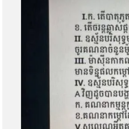
«ខ្ញុំអត់សូវសង្ឃឹមប៉ុន្មានទេព្រោះតុលាការអត់បានចុះទៅកន្លែងកើតហេតុផ្
សម្ដេចបវធិបតី ហ៊ុន ម៉ាណែត សូមឱ្យគាត់ឡើងថ្មីធ្វើនាយករដ្ឋមន្ត្រីមេ
បាត់បង់ដីធ្លី»។ រីឯភរិយារបស់លោក ស្ងួន ញឿន គឺអ្នកស្រី អុំ សុភី បានច
ដោយសារតែក្រុមហ៊ុនជាអ្នកបំពានមកលើពួកខ្ញុំ បែរជាពួកគាត់មិនមានទោស ហ
បំផ្លាញរបស់ទ្រព្យគេទេ»។ អ្នកស្រី អុំ សុភី ថាអ្នកស្រីនឹងប្ដឹងបន
អង្គការលីកាដូលោក អំ សំអាត មានប្រសាសន៍ថា ករណីដីធ្លីនៅភូមិឡពាង ឃុំត
តំណាងសហគមន៍ និងសមាជិកសហគមន៍ជាច្រើនត្រូវបានជាប់ពន្ធនាគារដ
រឿងនៅសាលាឧទ្ធរណ៍នេះ ពួកគាត់គួរត្រូវបានទទួលការលើកលែងចោទប្រកាន់
ខេត្តកំពង់ឆ្នាំង មានជម្លោះដីធ្លីជាមួយក្រុមហ៊ុន ខេ.ឌី.ស៊ី (KDC) ដែ
ចំនួន១០៨គ្រួសារ។ ពលរដ្ឋដែលរងផលប៉ះពាល់បានតវ៉ាទាមទាររកដំណោ
ចំនួន៥នាក់គឺ លោក សៀង ហេង លោក ម៉ាង យ៉ាវ លោក គុជ…