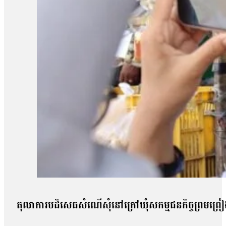
តុលាការបដិសេធសំណើសុំនៅក្រៅឃុំសកម្មជនកិច្ចព្រមព្រៀងស