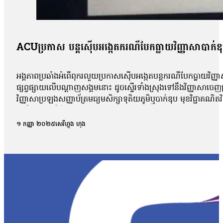
ACUប្រកាស បន្តស៊ើបអង្កេតករណីបែកធ្លាយវិញ្ញាសាបាក់ឌ
អង្គភាពប្រឆាំងអំពើពុករលួយប្រកាសស៊ើបអង្កេតបន្តករណីបែកធ្លាយវិញ្ញា
ផ្សព្វផ្សាយលើបណ្ដាញសង្គមនោះ ដូចស្ទើរទាំងស្រុងទៅនឹងវិញ្ញាសាច
វិញ្ញាសាប្រឡងសញ្ញាប័ត្រមធ្យមសិក្សាទុតិយភូមិឬបាក់ឌុប មុខវិជ្ជាគណ
អប់រំចេញមុខបំភ្លឺករណីនេះ ដោយសារតែវិញ្ញាសាដែលបានបែកធ្លាយដូចគ
ពេល នៅក្នុងគ្រុបតេឡេក្រាម ដែលបានបែកធ្លាយ។ តាមរយៈលិខិតចុះថ្ងៃទី១
១ កញ្ញា ២០២៥
សេរីហ្វុង ហុង
ផ្សព្វផ្សាយ ត្រូវបានរកឃើញថា វិញ្ញាសាទាំងនោះ ដូចទៅនឹងវិញ្ញាស
វិញ្ញាសាប្រឡងគណិតវិទ្យាថ្នាក់វិទ្យាសាស្ត្រ ប្រឡងថ្ងៃទី ២៩/០
បង្ហោះព័ត៌មានដែលនិយាយថា ការបែកធ្លាយនូវវិញ្ញាសាគណិតវិទ្យា គឺជាអ្
ក្របណ្ដាញសង្គមទាំងអស់ដើម្បីអាចប្រមូលភ័ស្តុតាងបានគ្រប់ជ្រុងជ្រ
វិញ្ញាសាដែលបានចេញប្រឡងពិតមែន ក៏ប៉ុន្តែគ្មានការបញ្ជាក់ណាមួយថាមា
ឃើញថា មានវិញ្ញាសាមួយចំនួនដែលបង្ហោះនៅលើបណ្ដាញសង្គមនោះគឺមានទម
មកដល់ពេលនេះយើងនឹងព្យាយាមស្រាវជ្រាវបន្ថែមទៀត។ យើងក៏រង់ចាំទទួ
បែកធ្លាយវិញ្ញាសាប្រឡងនេះ មានលទ្ធភាពអាចកើតឡើងបានក្នុងដំណា