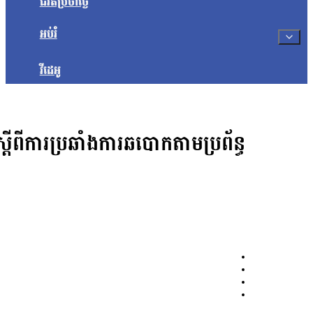
ជីវិតប្រចាំថ្ងៃ
អប់រំ
វីដេអូ
់ស្តីពីការប្រឆាំងការឆបោកតាមប្រព័ន្ធ