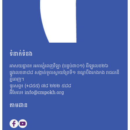
កាលដែលអាចមានការបែកធ្លាយ យើងអាចគិតថា ក្នុងដំណាក់កាលនៃការ co
ក្រោយពេលប្រឡងតែម្ដង អ៊ីចឹងហើយបានជានៅក្នុងរបាយការណ៍យើងបានបញ្ជ
របស់ អ.ប.ព.»។ ក៏ប៉ុន្តែលោក សយ ច័ន្ទវិចិត្រ អះអាងថារូបថតវិ
វិច្ឆិកា អ្នកនាំពាក្យក្រសួងអប់រំ យុវជន និងកីឡា បានប្រាប់ថាក្រសួងអប
នោះទេ។ អ្នកស្រីថា៖ «អ្វីដែលយើងរកឃើញបឋមហ្នឹងគឺមានន័យថា វិញ្
បន្ថែមទៀតតាមរយៈធនធានដែលមាន ប៉ុន្តែរហូតមកដល់ពេលនេះមិនទាន់មាន
នេះនឹងត្រូវទទួលទោសទណ្ឌទៅតាមវិធានដែលបានចែង។ ជុំវិញករណីនេះ ប
ប្រឡងដែលបានខិតខំរៀនសូត្រអាចបាក់ទឹកចិត្ត។ តែយ៉ាងណា លោកសំណូម
ទំនាក់ទំនង
ហើយហ្នឹង ខ្ញុំថាទោះយ៉ាងណាយើងត្រូវតែមានមទោនភាពចំពោះអ្វីដែលយើង
ហើយបើថាឯកសារនោះមានការបែកធ្លាយមែន នោះក្រសួងគួរតែគិតថាតើគួរធ្វើយ
អាសយដ្ឋាន៖ អគារភ្នំពេញវីឡា (បន្ទប់៣០១) ដីឡូលេខ២៦
កម្ពុជាឯករាជ្យ អ្នកស្រី អ៊ុក ឆាយ៉ាវី ស្នើដល់ក្រសួងអប់រំ យុវជន 
ផ្លូវលេខ៣៨៨ សង្កាត់ទួលស្វាយព្រៃទី១ ខណ្ឌបឹងកេងកង រាជធានី
អ្នកស្រីថា៖ «ប្រសិនបើឃើញបែកធ្លាយវិញ្ញាសា ក្រសួងអប់រំក៏ដូចជាអង្
ភ្នំពេញ។
សូត្របានទេ គួរតែបញ្ជាក់វិញបញ្ជាក់ប្រាប់វិញថា អញ្ចេះអញ្ចោះវិញអ៊ីច
ទូរសព្ទ៖ (+៨៥៥) ៧៨ ២២២ ៥៨៨
ប្រឡងសញ្ញាបត្រមធ្យមសិក្សាទុតិយភូមិ សម័យប្រឡង ២៨ សីហា ២០២៥
អ៊ីមែល៖ info@cmpokh.org
បេក្ខជនថ្នាក់វិទ្យាសាស្ត្រចំនួនជាង៤ម៉ឺននាក់ (៤០ ៦៧៨ នាក់) ស្ត្រី
តាមដាន
Follow us on Facebook
Follow us on YouTube