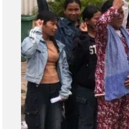
បន្ថែម៖ «គួរតែឈប់ធ្វើទុក្ខបុកម្នេញដល់ប្រជាពលរដ្ឋដែលធ្វើការងារស
សាសន៍របស់គាត់ ជាពិសេសអ្នកដែលធ្វើការងារសង្គមដូចជា២៣តុលា គឺគាត់ធ
ក្រោយពីពួកគាត់លើកឡើងពីគុណសម្បត្តិ និងគុណវិបត្តិ នៃការបង្កើតតំ
សន្តិសុខសង្គម» ទាក់ទងនឹងការអធិប្បាយនានាពី CLV មានអ្នកពាក
ដោយក្នុងសំណុំរឿងទី១មានលោក ស៊្រុន ស៊្រន កញ្ញា…