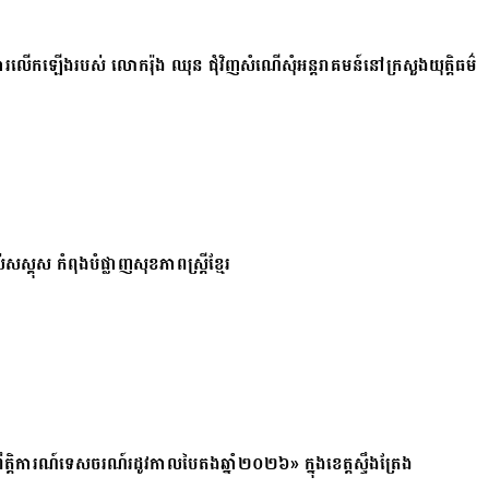
ការលើកឡើងរបស់ លោករ៉ុង ឈុន ជុំវិញសំណើសុំអន្តរាគមន៍នៅក្រសួងយុត្តិធម៌
សស្គុស កំពុងបំផ្លាញសុខភាពស្ត្រីខ្មែរ
ត្តិការណ៍ទេសចរណ៍រដូវកាលបៃតងឆ្នាំ២០២៦» ក្នុងខេត្តស្ទឹងត្រែង