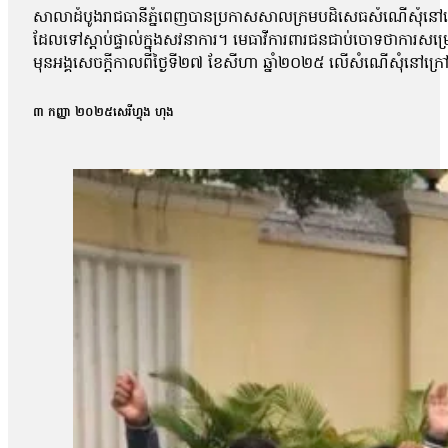
សាលាដំបូងរាជធានីភ្នំពេញបានប្រកាសសាលក្រមបដិសេធសំណើសុំនៅក្រៅឃ
ដែលទៅស្ដាប់ផ្ទាល់ក្នុងសវនាការ។ មេធាវីការពារជនជាប់ចោទថាការសម្
មុនអង្គសេចក្ដីកាលពីថ្ងៃទី២៧ ខែសីហា ឆ្នាំ២០២៥ លើសំណើសុំនៅក្រៅឃុំ
សុផល, លោក ហោ សុខុន, លោក ធែល ធីលែន, អ្នកស្រី ញិប សារ៉ុម, លោក
កិច្ចព្រមព្រៀងសន្តិភាពក្រុងប៉ារីសគឺលោក សឺន ជុំជួន បានថ្លែងប្រាប
៣ កញ្ញា ២០២៥
សេរីហ្វុង ហុង
ប៉ុន្តែតុលាការមិនបានបញ្ជាក់ពីមូលហេតុក្រោយការសម្រេចនេះឡើយ 
ប៉ុន្តែការប្រកាសហេតុ មិនបានលើកឡើងអំពីការសំអាងហេតុអ្វីទេ ដោយស
លោកបន្ថែមថា៖ «យើងនៅតែចាត់ទុកថាជាការប៉ះពាល់ទៅលើសិទ្ធិនៃការឃុ
ហ្នឹងមានសេរីភាព […]ក្នុងនាមជាមេធាវី យើងមិនអាចទទួលយកបានទេ 
លោកមេធាវីឱ្យដឹងថា តុលាការបានបើកសវនាការអង្គសេចក្ដីលើសំណុំរឿ
លទ្ធផលសំណើសុំនៅក្រៅឃុំដែលបានស្នើកាលពីថ្ងៃទី២៧ ខែសីហា។ បងស្រីប
ស្រីគាត់ និងសកម្មជនឯទៀត ព្រោះការបន្តឃុំខ្លួននេះបានធ្វើឱ្យប៉ះពាល់ជ
របស់បងសាន សិទ្ធ ដែលគាត់ត្រូវទទួលបន្ទុក។ អ៊ីចឹងខ្ញុំគិតថា ទី១ការអប់រំ
រហូតដល់ទៅ១៣ខែជាងហើយ[…]វាលើសពាក់កណ្ដាលនៃការអនុវត្តន៍»។ ចំណែ
របស់បងប្រុសគាត់ ហើយអ្នកស្រីស្នើសុំតុលាការពិចារណាដោះលែងលោក ស្រ៊ុន 
ទៅឱ្យនៅក្រៅឃុំតាមការស្នើសុំរបស់ក្រុមគ្រួសារ ហើយហ្នឹងក៏ជាសិទ្ធិរ
ករណីនេះ មន្រ្តីអង្កេតជាន់ខ្ពស់ នៃសមាគមន៍ការពារសិទ្ធិមនុស្ស និងអ
ពេលដែលច្បាប់កំណត់។ លោកថារដ្ឋាភិបាល និងតុលាការគួរដោះលែងសកម
ទាន់បើកសវនាការផង ឃុំគាត់រហូតដល់លើសនីតិវិធីនៃការឃុំខ្លួនដែល