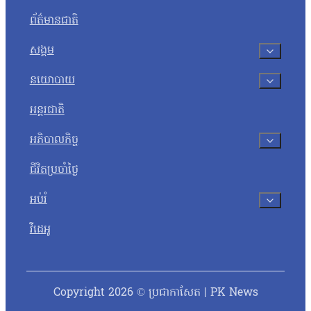
ព័ត៌មានជាតិ
សង្គម
នយោបាយ
អន្តរជាតិ
អភិបាលកិច្ច
ជីវិតប្រចាំថ្ងៃ
អប់រំ
វីដេអូ
Copyright 2026 © ប្រជាកាសែត | PK News