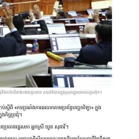
នៅថ្ងៃទី៣០ខែមីនា២០២៦)រូបភាព សារព័ត៌មានក្នុងស្រុកផ្សាយតាមហ្វេសប៊ុក។
ស្តីពី «ការប្រឆាំងការឆបោកតាមប្រព័ន្ធបច្ចេកវិទ្យា» ក្នុង
ិច្ចប្រជុំ។
នប្រធានរដ្ឋសភា អ្នកស្រី ឃួន សុដារី។