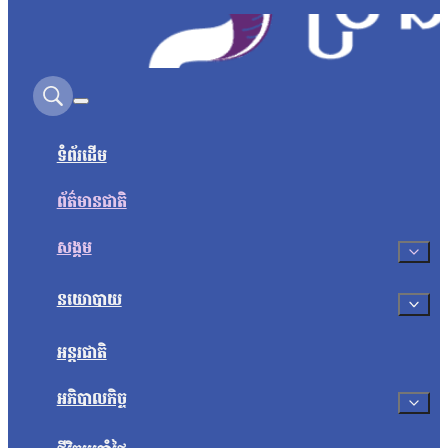
Search on this site
ទំព័រដើម
ព័ត៌មានជាតិ
សង្គម
នយោបាយ
អន្តរជាតិ
អភិបាលកិច្ច