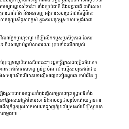
ង២៤មាត្រា ត្រូវបានទីស្តីការគណៈរដ្ឋមន្រ្តីអនុម័តកាលពីថ្ងៃទី១៣
ាមមូលដ្ឋានសំខាន់ៗ ទាំងច្បាប់ជាតិ និងអន្តរជាតិ ជាពិសេស
្គការចាត់តាំង និងអនុសញ្ញាអង្គការសហប្រជាជាតិស្តីពីការ
ាននូវប្រសិទ្ធភាពខ្ពស់ ក្នុងការអនុវត្តស្របតាមស្តង់ដាជា
ធានផ្នែកព្រហ្មទណ្ឌ ដើម្បីលើកកម្ពស់ប្រសិទ្ធភាព នៃការ
តិសុខ និងសណ្តាប់ធ្នាប់សាធារណៈ ព្រមទាំងលើកកម្ពស់
ាប់ព្រហ្មទណ្ឌពិសេសបែបនេះ។ រដ្ឋមន្រ្តីក្រសួងយុត្តិធម៌លោក
នឹងមានការដាក់ទោសទណ្ឌធ្ងន់ធ្ងរចំពោះជនល្មើសរហូតដល់ជាប់
ពិសេសប្រសិនបើមានបទល្មើសផ្សេងទៀតដូចជា ចាប់ជំរិត ឬ
ចំឡើងស្របពេលអាជ្ញាធរកំពុងធ្វើសកម្មភាពចុះបង្រ្កាបទីតាំង
សនេះឱ្យអស់នៅក្នុងខែមេសា និងអាចបន្តជាហូរហែដោយគ្មានការ
ំពើឧក្រិដ្ឋកម្មឆបោកតាមអនឡាញឱ្យដល់ឫសគល់ដើម្បីស្តារមុខ
សកម្ពុជា៕