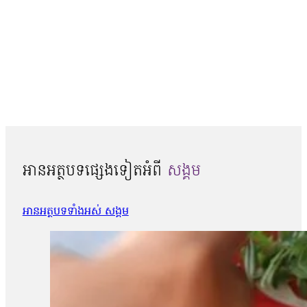
អានអត្ថបទផ្សេងទៀតអំពី
សង្គម
អានអត្ថបទទាំងអស់ សង្គម