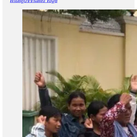
អានអត្ថបទទាំងអស់ សង្គម