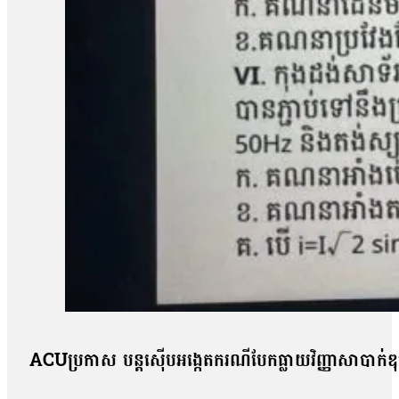
ACUប្រកាស បន្តស៊ើបអង្កេតករណីបែកធ្លាយវិញ្ញាសាបាក់ឌ