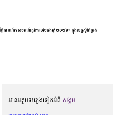
ត្តិការណ៍ទេសចរណ៍រដូវកាលបៃតងឆ្នាំ២០២៦» ក្នុងខេត្តស្ទឹងត្រែង
អានអត្ថបទផ្សេងទៀតអំពី
សង្គម