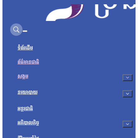
Search on this site
ទំព័រដើម
ព័ត៌មានជាតិ
សង្គម
នយោបាយ
អន្តរជាតិ
អភិបាលកិច្ច