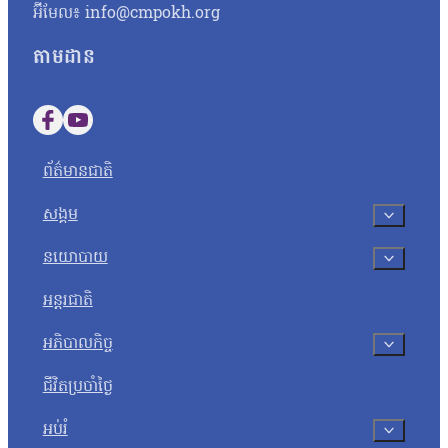
អ៊ីមែល៖ info@cmpokh.org
តាមដាន
Follow us on Facebook
Follow us on YouTube
ព័ត៌មានជាតិ
សង្គម
នយោបាយ
អន្តរជាតិ
អភិបាលកិច្ច
ជីវិតប្រចាំថ្ងៃ
អប់រំ