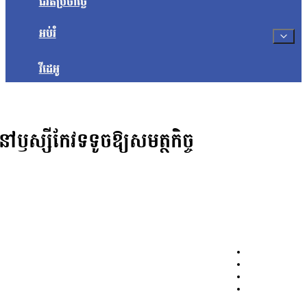
ជីវិតប្រចាំថ្ងៃ
អប់រំ
វីដេអូ
ឫស្សីកែវទទូចឱ្យសមត្ថកិច្ច