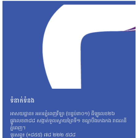
យើងអង្គសេចក្តី។ ដូច្នេះជាការសម្រេចរបស់តុលាការ គឺតុលាការគាត់អនុញ្
ស្នើសុំឱ្យនៅក្រៅឃុំនេះ គឺជាសវនាការហៅថាមុនអង្គសេចក្តី។ មុនច
សវនាការអង្គសេចក្តីហ្នឹង បានចូលសវនាការមុនអង្គសេចក្តី»។ លោក សឺ
ប្រកាសសាលក្រមករណីនេះនៅថ្ងៃទី៣ ខែសីហា ឆ្នាំ២០២៥។ លោក សឺន ជុ
តុលាការនឹងពិចារណាដើម្បីឱ្យពួកគាត់បាននៅក្រៅឃុំដោយសារ ហេតុ
ដែលតុលាការគម្បីពិចារណា»។ បងស្រីបង្កើតរបស់សកម្មជនកិច្ចព្រមព្រៀងសន្
គាត់និងបានបង្កឱ្យមានការលំបាកផ្នែកជីវភាពជាច្រើន។ កញ្ញាថា៖ «រយៈព
តូចៗ៦នាក់នៅក្នុងបន្ទុក ទាំងសោភាដែលមានឪពុកម្តាយចាស់ជរានៅក្នុងបន្ទុក
ចំណាយទាំងអស់ ទៅលើការសួរសុខទុក្ខ ហើយនិងផ្គត់ផ្គង់ទៅអ្នកជាប់ន
«ជាក្ដីសង្ឃឹម ហើយនិងជាសំណូមពរគឺសុំឱ្យលោកតុលាការពិចារណាទៅលើចំណ
ផ្សព្វផ្សាយអំពីច្បាប់ អ៊ីចឹងពួកគាត់បានបញ្ជាក់ហើយៗថាគាត់គ្រាន់
សាន សិទ្ធិ ជាប់ឃុំមក អ្នកស្រីត្រូវរ៉ាប់រងគ្រប់យ៉ាងក្នុងគ្រួសារដែល
ស្រាប់ហើយស្រុកយើងនេះខាងធនាគារ ខាងកូនរៀនផង ទឹកភ្លើងគ្រប់មុខធ្ល
ទម្លាក់បទចោទគាត់ ហើយមើលទៅប៉ាវា មើលទៅសុខភាពគាត់ទ្រុឌទ្រោមខ្ល
ទំនាក់ទំនង
ពេលឥឡូវនេះគាត់ថាស្តាប់បានតែ៣០ទេហើយស្គមឡើងជ្រួញឡើងស្លេកធម្មតា
សវនាការព្រឹកនេះ កត់សម្គាល់ថា រយៈពេលនៃការឃុំខ្លួនសកម្មជនសន្ធិសញ
អាសយដ្ឋាន៖ អគារភ្នំពេញវីឡា (បន្ទប់៣០១) ដីឡូលេខ២៦
ទោសឱ្យជាប់ពន្ធនាគារពី ៦ខែ ទៅ២ឆ្នាំ ហើយមកដល់សព្វថ្ងៃនេះ គឺឃុំគា
ផ្លូវលេខ៣៨៨ សង្កាត់ទួលស្វាយព្រៃទី១ ខណ្ឌបឹងកេងកង រាជធានី
អង្គសេចក្ដី គឺសុំនៅក្រៅឃុំ។ ករណីនេះ លោក យី…
ភ្នំពេញ។
ទូរសព្ទ៖ (+៨៥៥) ៧៨ ២២២ ៥៨៨