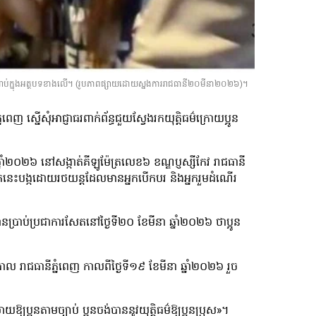
រាប់ក្នុងអត្ថបទខាងលើ។ (រូ​បភាពផ្សាយដោយស្នងការរាជធានី២០មីនា២០២៦)។
ញ ស្នើសុំអាជ្ញាធរពាក់ព័ន្ធជួយស្វែងរកយុត្តិធម៌ក្រោយប្អូន
ំ២០២៦ នៅសង្កាត់គីឡូម៉ែត្រលេខ៦ ខណ្ឌប្ញស្សីកែវ រាជធានី
ថ្នាក់នេះបង្កដោយរថយន្តដែលមានអ្នកបើកបរ និងអ្នករួមដំណើរ
ានប្រាប់ប្រជាការសែតនៅថ្ងៃទី២០ ខែមីនា ឆ្នាំ២០២៦ ថាប្អូន
 រាជធានីភ្នំពេញ កាលពីថ្ងៃទី១៩ ខែមីនា ឆ្នាំ២០២៦ រួច
្អូនតាមច្បាប់ ប្អូនចង់បាននូវយុត្តិធម៌ឱ្យប្អូនប្រុស»។