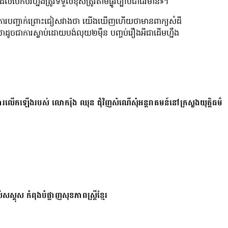
ែលបើកបរហ្នឹងត្រូវទទួលខុសត្រូវតាមផ្លូវច្បាប់ជាធរមាន»។
ងមានការបញ្ជាក់ព្រោះជៀសវាងថា យើងឃើញហើយថាមានពាក្យសំដី
ដូចជាការស្លាប់ដោយបង់លុយ២ម៉ឺន បញ្ចប់រឿងអីជាដើមហ្នឹង
ការលើកឡើងរបស់ លោករ៉ុង ឈុន ជុំវិញសំណើសុំអន្តរាគមន៍នៅក្រសួងយុត្តិធម៌
សស្គុស កំពុងបំផ្លាញសុខភាពស្ត្រីខ្មែរ