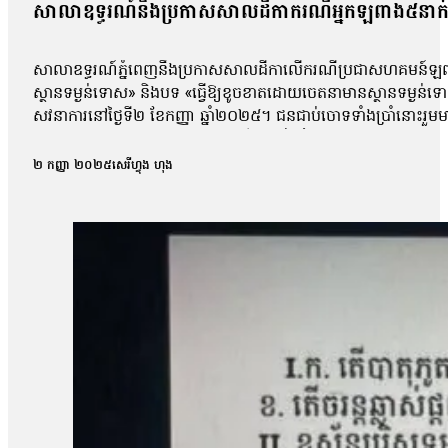
សាលាឧទ្ធរណ៍នឹងប្រកាសសាលដីកាករណីអ្នកឡពាង៥នាក់ 
សាលាឧទ្ធរណ៍ភ្នំពេញនឹងប្រកាសសាលដីកាលើករណីប្រជាសហគមន៍ឡពាង ខេ
ស្ថានទម្ងន់ទោស» និងបទ «ធ្វើឱ្យខូចខាតដោយចេតនាមានស្ថានទម្ងន
សវនាការនៅថ្ងៃទី២ ខែកញ្ញា ឆ្នាំ២០២៥។ ជនជាប់ចោទទាំងប្រាំនោះ
កន្លែងធ្វើការបាន។ ការកោះហៅនេះ គឺពាក់ព័ន្ធនឹងករណីហិង្សា ដែលកើត
កាសែតបន្ទាប់ពីលោកចេញពីសវនាការថា តុលាការបានចោទសួរលោកពីករណីដ
២ កញ្ញា ២០២៥
សេរីហ្វុង ហុង
លោកអាចត្រឹមឆ្លើយទៅតាមសំណួរដែលគេសួរប៉ុណ្ណោះ ដោយមិនអាចជំទ
លោក ម៉ាង យ៉ាវ ថាលោកមិនទាន់រំពឹងយ៉ាងណាទេថា នៅថ្ងៃប្រកាសសាល
មុនមកវាមិនសូវរំពឹងប៉ុន្មានទេ អារឿងតុលាការ រឿងយុត្តិធម៌រឿងនេះ មិនទា
ប្រជាសហគមន៍វ័យ៤៨ឆ្នាំរូបនេះ ស្នើសុំតុលាការទម្លាក់ចោលបទចោទល
ប្រជាសហគមន៍ឡពាងមួយរូបទៀត ដែលរងបទចោទនេះដែរគឺលោក ស្ងួន ញឿន 
ប្រជាសហគមន៍ឡពាង និងក្រុមហ៊ុនKDC។ លោក ញឿន អះអាងថា របាយកា
«ខ្ញុំអត់សូវសង្ឃឹមប៉ុន្មានទេព្រោះតុលាការអត់បានចុះទៅកន្លែងកើតហេតុផ្
សម្ដេចបវធិបតី ហ៊ុន ម៉ាណែត សូមឱ្យគាត់ឡើងថ្មីធ្វើនាយករដ្ឋមន្ត្រីមេ
បាត់បង់ដីធ្លី»។ រីឯភរិយារបស់លោក ស្ងួន ញឿន គឺអ្នកស្រី អុំ សុភី បានច
ដោយសារតែក្រុមហ៊ុនជាអ្នកបំពានមកលើពួកខ្ញុំ បែរជាពួកគាត់មិនមានទោស ហ
បំផ្លាញរបស់ទ្រព្យគេទេ»។ អ្នកស្រី អុំ សុភី ថាអ្នកស្រីនឹងប្ដឹងបន
អង្គការលីកាដូលោក អំ សំអាត មានប្រសាសន៍ថា ករណីដីធ្លីនៅភូមិឡពាង ឃុំត