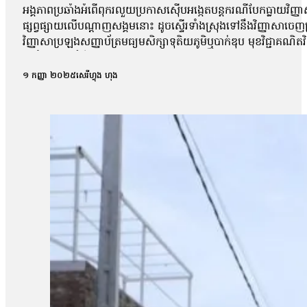
អង្គភាពប្រឆាំងអំពើពុករលួយប្រកាសស៊ើបអង្កេតបន្តករណីបែកធ្លាយវិញ្ញា
ផ្សព្វផ្សាយលើបណ្ដាញសង្គមនោះ ដូចស្ទើរទាំងស្រុងទៅនឹងវិញ្ញាសាច
វិញ្ញាសាប្រឡងសញ្ញាប័ត្រមធ្យមសិក្សាទុតិយភូមិឬបាក់ឌុប មុខវិជ្ជាគណ
អប់រំចេញមុខបំភ្លឺករណីនេះ ដោយសារតែវិញ្ញាសាដែលបានបែកធ្លាយដូចគ
ពេល នៅក្នុងគ្រុបតេឡេក្រាម ដែលបានបែកធ្លាយ។ តាមរយៈលិខិតចុះថ្ងៃទី១
១ កញ្ញា ២០២៥
សេរីហ្វុង ហុង
ផ្សព្វផ្សាយ ត្រូវបានរកឃើញថា វិញ្ញាសាទាំងនោះ ដូចទៅនឹងវិញ្ញាស
វិញ្ញាសាប្រឡងគណិតវិទ្យាថ្នាក់វិទ្យាសាស្ត្រ ប្រឡងថ្ងៃទី ២៩/០
បង្ហោះព័ត៌មានដែលនិយាយថា ការបែកធ្លាយនូវវិញ្ញាសាគណិតវិទ្យា គឺជាអ្
ក្របណ្ដាញសង្គមទាំងអស់ដើម្បីអាចប្រមូលភ័ស្តុតាងបានគ្រប់ជ្រុងជ្រ
វិញ្ញាសាដែលបានចេញប្រឡងពិតមែន ក៏ប៉ុន្តែគ្មានការបញ្ជាក់ណាមួយថាមា
ឃើញថា មានវិញ្ញាសាមួយចំនួនដែលបង្ហោះនៅលើបណ្ដាញសង្គមនោះគឺមានទម
មកដល់ពេលនេះយើងនឹងព្យាយាមស្រាវជ្រាវបន្ថែមទៀត។ យើងក៏រង់ចាំទទួ
បែកធ្លាយវិញ្ញាសាប្រឡងនេះ មានលទ្ធភាពអាចកើតឡើងបានក្នុងដំណា
កាលដែលអាចមានការបែកធ្លាយ យើងអាចគិតថា ក្នុងដំណាក់កាលនៃការ co
ក្រោយពេលប្រឡងតែម្ដង អ៊ីចឹងហើយបានជានៅក្នុងរបាយការណ៍យើងបានបញ្ជ
របស់ អ.ប.ព.»។ ក៏ប៉ុន្តែលោក សយ ច័ន្ទវិចិត្រ អះអាងថារូបថតវិ
វិច្ឆិកា អ្នកនាំពាក្យក្រសួងអប់រំ យុវជន និងកីឡា បានប្រាប់ថាក្រសួងអប
នោះទេ។ អ្នកស្រីថា៖ «អ្វីដែលយើងរកឃើញបឋមហ្នឹងគឺមានន័យថា វិញ្
បន្ថែមទៀតតាមរយៈធនធានដែលមាន ប៉ុន្តែរហូតមកដល់ពេលនេះមិនទាន់មាន