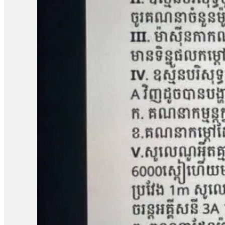
តំណាងសហគមន៍ និងសមាជិកសហគមន៍ជាច្រើនត្រូវបានជាប់ពន្ធនាគារដ
រឿងនៅសាលាឧទ្ធរណ៍នេះ ពួកគាត់គួរត្រូវបានទទួលការលើកលែងចោទប្រកាន់
ខេត្តកំពង់ឆ្នាំង មានជម្លោះដីធ្លីជាមួយក្រុមហ៊ុន ខេ.ឌី.ស៊ី (KDC) ដែ
ចំនួន១០៨គ្រួសារ។ ពលរដ្ឋដែលរងផលប៉ះពាល់បានតវ៉ាទាមទាររកដំណោ
ចំនួន៥នាក់គឺ លោក សៀង ហេង លោក ម៉ាង យ៉ាវ លោក គុជ…