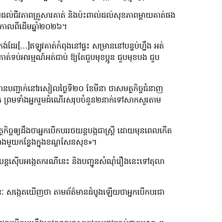
់ដល់ជីវភាពគ្រួសារគាត់ និងប៉ះពាល់ដល់សុខភាពម្ដាយគាត់ផង
នកាលពីដើមឆ្នាំ២០២៦។
ដែរ[…]ឥឡូវគាត់កំពុងនៅផ្ទះ សម្រាននៅបន្ទប់ហ្នឹង អត់
ត់ទប់អារម្មណ៍អត់ជាប់ ឱ្យតែជួបមុខប្អូន ជួបមុខបង ជួប
ញ បានបញ្ជាក់នៅរសៀលថ្ងៃទី២០ ខែមីនា ថាសមត្ថកិច្ចជំនាញ
ាក់ ព្រមទាំងអ្នករួមដំណើរសរុបចំនួន២នាក់ទៅសាកសួរតាម
កិច្ចឲ្យដឹងថាអ្នកបើកបររថយន្តបង្កជាស្រ្តី ដោយមុនពេលកើត
ាងមួយកន្លែងក្នុងខណ្ឌសែនសុខ»។
ពុងបន្តស៊ើបអង្កេតករណីនេះ និងបញ្ជូនសំណុំរឿងនេះទៅតុលា
់ រតនៈ សង្កេតឃើញថា តាមព័ត៌មានដំបូងឡើយថាអ្នកបើកបរជា