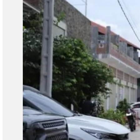
នេះនឹងត្រូវទទួលទោសទណ្ឌទៅតាមវិធានដែលបានចែង។ ជុំវិញករណីនេះ ប
ប្រឡងដែលបានខិតខំរៀនសូត្រអាចបាក់ទឹកចិត្ត។ តែយ៉ាងណា លោកសំណូម
ហើយហ្នឹង ខ្ញុំថាទោះយ៉ាងណាយើងត្រូវតែមានមទោនភាពចំពោះអ្វីដែលយើង
ហើយបើថាឯកសារនោះមានការបែកធ្លាយមែន នោះក្រសួងគួរតែគិតថាតើគួរធ្វើយ
កម្ពុជាឯករាជ្យ អ្នកស្រី អ៊ុក ឆាយ៉ាវី ស្នើដល់ក្រសួងអប់រំ យុវជន 
អ្នកស្រីថា៖ «ប្រសិនបើឃើញបែកធ្លាយវិញ្ញាសា ក្រសួងអប់រំក៏ដូចជាអង្
សូត្របានទេ គួរតែបញ្ជាក់វិញបញ្ជាក់ប្រាប់វិញថា អញ្ចេះអញ្ចោះវិញអ៊ីច
ប្រឡងសញ្ញាបត្រមធ្យមសិក្សាទុតិយភូមិ សម័យប្រឡង ២៨ សីហា ២០២៥
បេក្ខជនថ្នាក់វិទ្យាសាស្ត្រចំនួនជាង៤ម៉ឺននាក់ (៤០ ៦៧៨ នាក់) ស្ត្រី