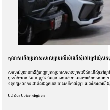
តុលាការនឹងប្រកាសសាលក្រមលើសំណើសុំនៅក្រៅឃុំសកម
សាលាដំបូងរាជធានីភ្នំពេញគ្រោងប្រកាសសាលក្រមលើសំណើសុំនៅក្រៅឃុំ
អ្នកទាំង១០នាក់នោះ ត្រូវជាប់ពន្ធនាគារអស់រយៈពេល១៣ខែមកហើយ។ អ្ន
ទទូចឱ្យតុលាការដោះលែងពួកគេឱ្យមានសេរីភាពវិញ។ មេធាវីការពាររឿងក្ដី
លោក ហោ សុខុន, លោក ធែល ធីលែន ,អ្នកស្រី ញិប សារ៉ុម ,លោក ឈឹន ចម្
សាលាដំបូងរាជធានីភ្នំពេញនៅព្រឹកថ្ងៃទី២៧ ខែសីហា ឆ្នាំ២០២៥ បានបើក
២៨ សីហា ២០២៥
សេរីហ្វុង ហុង
តុលាការបានផ្អាកសវនាការអង្គសេចក្ដីនេះ និងបានបើកសវនាការមុន
ខណៈកូនក្ដីលោកត្រូវបានឃុំខ្លួនជាងមួយឆ្នាំមកហើយ។ លោកថា៖ «តាមពិ