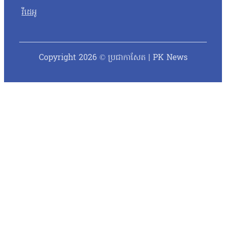
វីដេអូ
Copyright 2026 © ប្រជាកាសែត | PK News