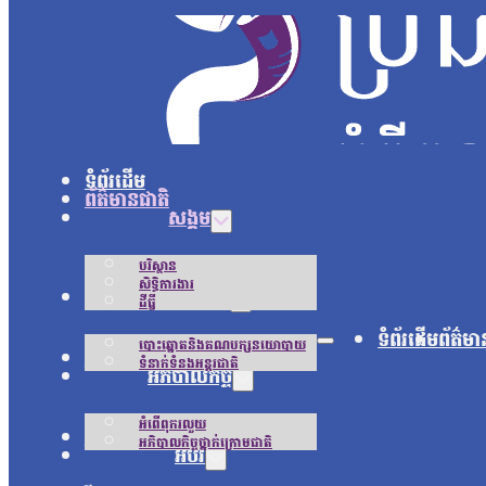
ទំព័រដើម
ព័ត៌មានជាតិ
សង្គម
បរិស្ថាន
សិទ្ធិការងារ
នយោបាយ
ដីធ្លី
ទំព័រដើម
ព័ត៌មា
បោះឆ្នោតនិងគណបក្សនយោបាយ
អន្តរជាតិ
ទំនាក់ទំនងអន្តរជាតិ
អភិបាលកិច្ច
អំពើពុករលួយ
ជីវិតប្រចាំថ្ងៃ
អភិបាលកិច្ចថ្នាក់ក្រោមជាតិ
អប់រំ