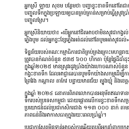
អ្នកស្រី ឡាយ សុខម បន្ថែមថា បញ្ហាខ្វះខាតទឹកនៅតែជាកង្វល
បញ្ចូលទឹកក្នុងប្រឡាយឲ្យបានគ្រប់គ្រាន់សម្រាប់ធ្វើស្រូវប្
បញ្ចូលស្រែ។
អ្នកស្រីនិយាយថា៖ «បើអ្នកនៅជិតអាចថាមិនសូវជាកង្វល់ 
ភ្លើងបូម ដល់អ្នកខ្លះខ្សែភ្លើងអត់ដល់នៅតែបូមអត់សូវដល់
ទិន្នន័យរបស់គណៈកម្មាធិការជាតិគ្រប់គ្រងគ្រោះមហន្តរាយ
ត្រូវបានកំណត់ចំនួន ៥៣៥ ៦០០ ហិកតា ប៉ុន្តែផ្ទៃដី
ក្នុងឆ្នាំ២០២៥ មានស្រូវរដូវប្រាំងយ៉ាងហោចណាស់ចំ
កង្វះខាតទឹក ដែលអាជ្ញាធរបានបូមទឹកយ៉ាងសកម្មដើម្បីកាត
ព្រៃវែង កណ្តាល តាកែវ បន្ទាយមានជ័យ ត្បូងឃ្មុំ និងខេត
ក្នុងឆ្នាំ ២០២៤ ធនាគារពិភពលោកបានអនុម័តឥណទានចំនួ
ទឹករបស់ប្រទេសកម្ពុជា ដោយផ្តោតលើការខ្វះខាតទឹកសម្រាប
ប្រយោជន៍ដល់ប្រជាកសិករជាង ១១៣ ០០០ នាក់ តាមរយៈការបង្
ភាពធន់នឹងអាកាសធាតុក្នុងរយៈពេលប្រាំឆ្នាំ។
ប្រជាកាសែតមិនទាន់អាចសុំការឆ្លើយតបពីអ្នកនាំពាក្យក្