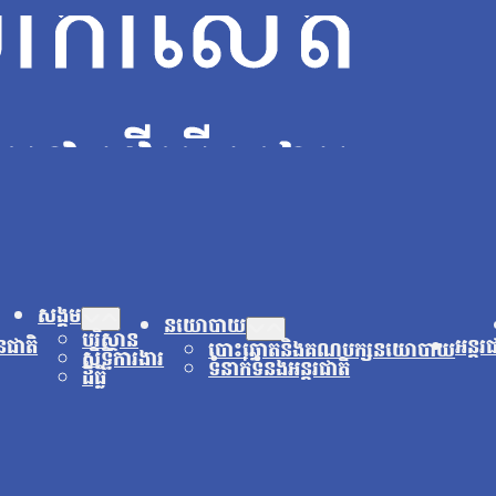
សង្គម
នយោបាយ
បរិស្ថាន
នជាតិ
អន្តរ
បោះឆ្នោតនិងគណបក្សនយោបាយ
សិទ្ធិការងារ
ទំនាក់ទំនងអន្តរជាតិ
ដីធ្លី