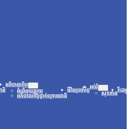
អភិបាលកិច្ច
អប់រំ
ជាតិ
ជីវិតប្រចាំថ្ងៃ
វីដេអូ
អំពើពុករលួយ
សុខភាព
អភិបាលកិច្ចថ្នាក់ក្រោមជាតិ