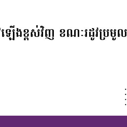
វឡើងខ្ពស់វិញ ខណៈរដូវប្រមូ