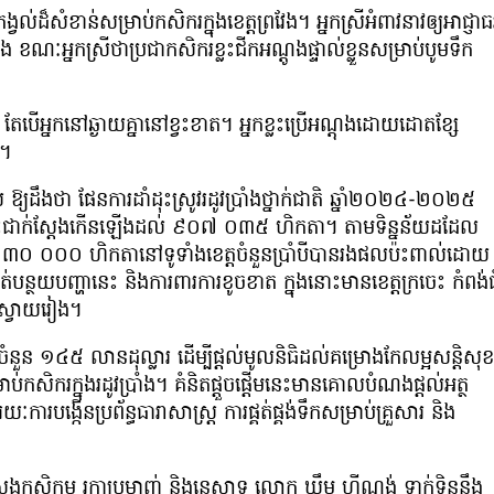
់ដ៏សំខាន់សម្រាប់កសិករក្នុងខេត្តព្រវែង។ អ្នកស្រីអំពាវនាវឲ្យអាជ្ញាធ
រាំង ខណៈអ្នកស្រីថាប្រជាកសិករខ្លះជីកអណ្ដូងផ្ទាល់ខ្លួនសម្រាប់បូមទឹក
តែបើអ្នកនៅឆ្ងាយគ្នានៅខ្វះខាត។ អ្នកខ្លះប្រើអណ្ដុងដោយដោតខ្សែ
»។
 ឱ្យដឹងថា ផែនការដាំដុះស្រូវរដូវប្រាំងថ្នាក់ជាតិ ឆ្នាំ២០២៤-២០២៥
ដាំដុះជាក់ស្តែងកើនឡើងដល់ ៩០៧ ០៣៥ ហិកតា។ តាមទិន្នន័យដដែល
នួន ៣០ ០០០ ហិកតានៅទូទាំងខេត្តចំនួនប្រាំបីបានរងផលប៉ះពាល់ដោយ
់បន្ថយបញ្ហានេះ និងការពារការខូចខាត ក្នុងនោះមានខេត្តក្រចេះ កំពង់ធ
្តស្វាយរៀង។
ន ១៤៥ លានដុល្លារ ដើម្បីផ្តល់មូលនិធិដល់គម្រោងកែលម្អសន្តិសុខ
់កសិករក្នុងរដូវប្រាំង។ គំនិតផ្តួចផ្តើមនេះមានគោលបំណងផ្តល់អត្ថ
កើនប្រព័ន្ធធារាសាស្រ្ត ការផ្គត់ផ្គង់ទឹកសម្រាប់គ្រួសារ និង
រសួងកសិកម្ម រុក្ខាប្រមាញ់ និងនេសាទ លោក ឃឹម ហ្វីណង់ ទាក់ទិននឹង