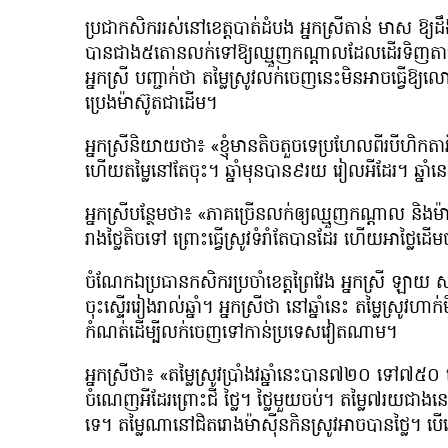
ប្រជាកសិកររស់នៅខេត្តបាត់ដំបង អ្នកស្រីតាន់ មាស ឱ្យដ
បានជាង៥តោនលក់ទៅឱ្យឈ្មួញកណ្តាលដែលដើរទិញតាមភូមិ
អ្នកស្រី បញ្ជាក់ថា តម្លៃស្រូវលក់ចេញនេះមិនអាចធ្វើឱ្
ប្រេងម៉ាស៊ូតជាដើម។
អ្នកស្រីនិយាយថា៖ «ខ្ញុំមានតិចតួចទេប្រហែលពីរបីហិ
ហើយតម្លៃនៅតែចុះ។ ឆ្នាំមុនបាន៩រយ រៀលអីដែរ។ ឆ្នា
អ្នកស្រីបន្ថែមថា៖ «ភាគច្រើនលក់ឲ្យឈ្មួញកណ្ដាល និង
រាងថ្លៃតិចទៅ ព្រោះធ្វើស្រូវទំរាំតែបានដែរ ហើយអាថ្លៃ
ចំណែកឯប្រធានកសិករប្រចាំខេត្តព្រៃវែង អ្នកស្រី ឡាយ ស
ចុះស្ទើររៀងរាល់ឆ្នាំ។ អ្នកស្រីថា នៅឆ្នាំនេះ តម្លៃស្រ
កំណត់ដើម្បីលក់ចេញទៅកាន់ប្រទេសវៀតណាម។
អ្នកស្រីថា៖ «តម្លៃស្រូវប្រាំងវឆ្នាំនេះបាន៧២០ ទៅ៧៥០
ចំណេញអីដែរព្រោះជី ថ្លៃ។ ថ្លៃមួយចប់។ តម្លៃ៧រយជា
ទេ។ តម្លៃណានៅជិតរោងម៉ាសុីនកិនស្រូវអាចបានថ្លៃ។ បើនៅត