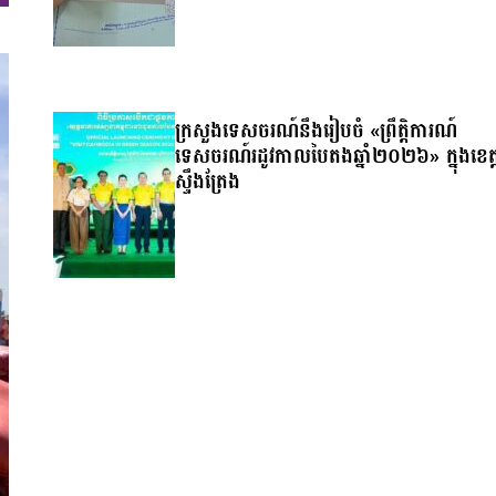
ក្រសួងទេសចរណ៍នឹងរៀបចំ «ព្រឹត្តិការណ៍
ទេសចរណ៍រដូវកាលបៃតងឆ្នាំ២០២៦» ក្នុងខេត្
ស្ទឹងត្រែង