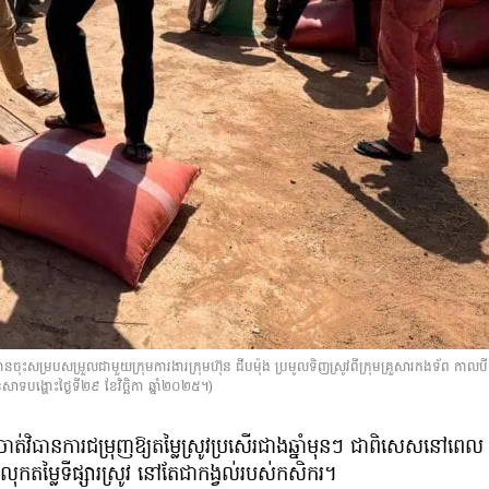
ល បានចុះសម្របសម្រួលជាមួយក្រុមការងារក្រុមហ៊ុន ជីបម៉ុង ប្រមូលទិញស្រូវពីក្រុមគ្រួសារកងទ័ព កាលបី
នេសាទបង្ហោះថ្ងៃទី២៩ ខែវិច្ឆិកា ឆ្នាំ២០២៥។)
ាត់វិធានការជម្រុញឱ្យតម្លៃស្រូវប្រសើរជាងឆ្នាំមុនៗ ជាពិសេសនៅពេល
លុកតម្លៃទីផ្សារស្រូវ នៅតែជាកង្វល់របស់កសិករ។