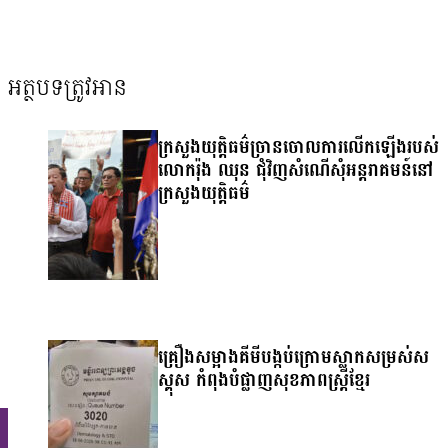
អត្ថបទត្រូវអាន
ល
ក្រសួងយុត្តិធម៌ច្រានចោលការលើកឡើងរបស់
លោករ៉ុង ឈុន ជុំវិញសំណើសុំអន្តរាគមន៍នៅ
ក្រសួងយុត្តិធម៌
គ្រឿងសម្អាងគីមីបង្កប់ក្រោមស្លាកសម្រស់ស
ស្គុស កំពុងបំផ្លាញសុខភាពស្ត្រីខ្មែរ