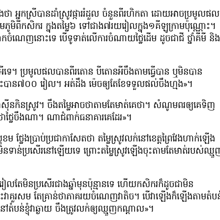
ឹងថា អ្នកស្រីបានដាំស្រូវផ្ការរំដួល ចំនួនពីរហិកតា ដោយអាចប្រមូលផល
ពីកសិករ ក្នុងតម្លៃ៦ ទៅជាង៧រយរៀលក្នុង១គីឡូក្រាមប៉ុណ្ណោះ។
យលោកចំណេញនោះទេ បើទូទាត់លើការចំណាយថ្លៃដើម ដូចជាជី ថ្នាំគីមី និង
កតាអីទេ។ ប្រមូលផលបានពីរតោន បីតោនអីចឹងតាមធ្វើបាន ឬមិនបាន
ំនេះបាន៧០០ រៀល។ អត់ដឹង ម៉េចឲ្យតែខែទទួលផល់ចឹងហ្មង»។
ម៉ាស៊ីនកិនស្រូវ។ ចឹងតម្លៃអាចថាតាមតែមាត់គេថា។ សំណូមពរឲ្យគេទិញ
ដើមថាថ្លៃចឹងណា។ ណាជំពាក់ធនាគារគេដែរ»។
ុខម ថ្លែងប្រាប់ប្រជាកាសែតថា តម្លៃស្រូវលក់នៅខេត្តព្រៃវែងហាក់ឡើង
ូវហាក់មិនទាន់ប្រសើរនៅឡើយទេ ព្រោះតម្លៃស្រូវឡើងចុះតាមតែមាត់របស់ឈ្មួ
 រៀលតែមិនប្រសើរជាងឆ្នាំមុនប៉ុន្មានទេ ហើយកសិករក៏ដូចជាមិន
ងនេះវាគួរសម តែគ្រាន់ថាភាគរយចំណេញវាតិច។ បើវាឡើងក៏ឡើងតាមតំបន
ំបន់ខ្ញុំវាឆ្ងាយ ចឹងត្រូវលក់ឲ្យឈ្មួញកណ្ដាល»។