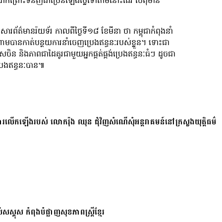
ំបាកព្រោះទំនិញជាច្រើនឡើងថ្លៃទៅតាមនោះដែរ បើពុំមាន
រសារព័ត៌មានរ៉យទ័រ កាលពីថ្ងៃទី១៨ ខែមីនា ថា កម្ពុជាកំពុងនាំ
ៀតណាមបានកាត់បន្ថយការនាំចេញប្រេងឥន្ធនៈរបស់ខ្លួន។ ទោះជា
ិន និងភាពជាដៃគូរជាមួយអ្នកផ្គត់ផ្គង់ប្រេងឥន្ធនៈធំៗ ដូចជា
រេងឥន្ធនៈបាន៕
ការលើកឡើងរបស់ លោករ៉ុង ឈុន ជុំវិញសំណើសុំអន្តរាគមន៍នៅក្រសួងយុត្តិធម៌
សស្គុស កំពុងបំផ្លាញសុខភាពស្ត្រីខ្មែរ