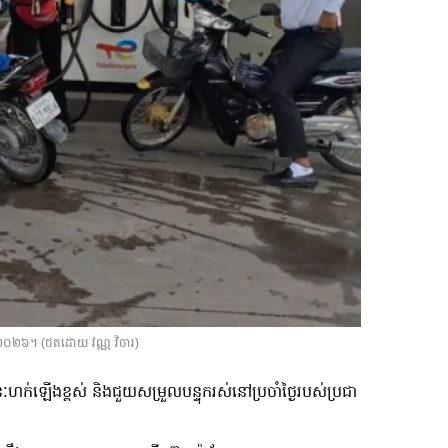
នា២០២៦។ (ថតដោយ វណ្ណ​ វិចារ)
ន្ធនៈហក់ឡើងខ្ពស់ និងជួយសម្រួលបន្ទុករស់នៅប្រចាំថ្ងៃរបស់ប្រជា