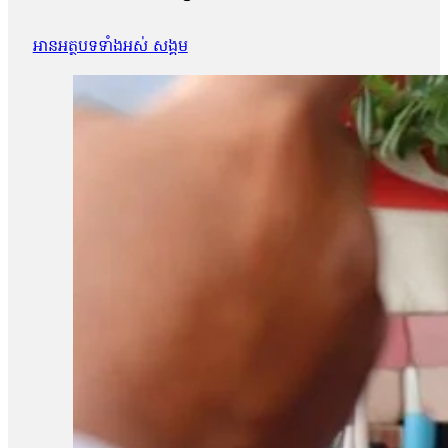
អានអត្ថបទទាំងអស់ សង្គម