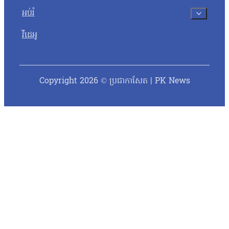
អប់រំ
វីដេអូ
Copyright 2026 © ប្រជាកាសែត | PK News