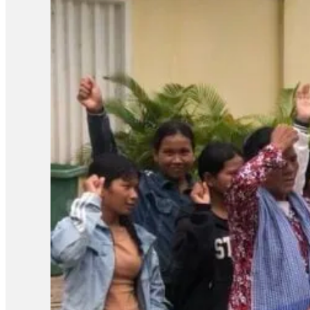
ស្រីគាត់ និងសកម្មជនឯទៀត ព្រោះការបន្តឃុំខ្លួននេះបានធ្វើឱ្យប៉ះពាល់ជ
របស់បងសាន សិទ្ធ ដែលគាត់ត្រូវទទួលបន្ទុក។ អ៊ីចឹងខ្ញុំគិតថា ទី១ការអប់រំ
រហូតដល់ទៅ១៣ខែជាងហើយ[…]វាលើសពាក់កណ្ដាលនៃការអនុវត្តន៍»។ ចំណែ
របស់បងប្រុសគាត់ ហើយអ្នកស្រីស្នើសុំតុលាការពិចារណាដោះលែងលោក ស្រ៊ុន 
ទៅឱ្យនៅក្រៅឃុំតាមការស្នើសុំរបស់ក្រុមគ្រួសារ ហើយហ្នឹងក៏ជាសិទ្ធិរ
ករណីនេះ មន្រ្តីអង្កេតជាន់ខ្ពស់ នៃសមាគមន៍ការពារសិទ្ធិមនុស្ស និងអ
ពេលដែលច្បាប់កំណត់។ លោកថារដ្ឋាភិបាល និងតុលាការគួរដោះលែងសកម
ទាន់បើកសវនាការផង ឃុំគាត់រហូតដល់លើសនីតិវិធីនៃការឃុំខ្លួនដែល
បន្ថែម៖ «គួរតែឈប់ធ្វើទុក្ខបុកម្នេញដល់ប្រជាពលរដ្ឋដែលធ្វើការងារស
សាសន៍របស់គាត់ ជាពិសេសអ្នកដែលធ្វើការងារសង្គមដូចជា២៣តុលា គឺគាត់ធ
ក្រោយពីពួកគាត់លើកឡើងពីគុណសម្បត្តិ និងគុណវិបត្តិ នៃការបង្កើតតំ
សន្តិសុខសង្គម» ទាក់ទងនឹងការអធិប្បាយនានាពី CLV មានអ្នកពាក
ដោយក្នុងសំណុំរឿងទី១មានលោក ស៊្រុន ស៊្រន កញ្ញា…