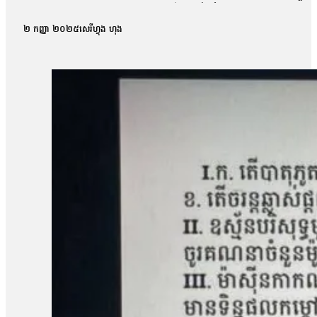
កន្លែងធ្វើការបាន។ ការកោះហៅនេះ គឺពាក់ព័ន្ធនឹងករណីហិង្សា ដែលកើត
កាសែតបន្ទាប់ពីលោកចេញពីសវនាការថា តុលាការបានចោទសួរលោកពីករណីដ
២ កញ្ញា ២០២៥
សេរីហ្វុង ហុង
លោកអាចត្រឹមឆ្លើយទៅតាមសំណួរដែលគេសួរប៉ុណ្ណោះ ដោយមិនអាចជំទ
លោក ម៉ាង យ៉ាវ ថាលោកមិនទាន់រំពឹងយ៉ាងណាទេថា នៅថ្ងៃប្រកាសសាល
មុនមកវាមិនសូវរំពឹងប៉ុន្មានទេ អារឿងតុលាការ រឿងយុត្តិធម៌រឿងនេះ មិនទា
ប្រជាសហគមន៍វ័យ៤៨ឆ្នាំរូបនេះ ស្នើសុំតុលាការទម្លាក់ចោលបទចោទល
ប្រជាសហគមន៍ឡពាងមួយរូបទៀត ដែលរងបទចោទនេះដែរគឺលោក ស្ងួន ញឿន 
ប្រជាសហគមន៍ឡពាង និងក្រុមហ៊ុនKDC។ លោក ញឿន អះអាងថា របាយកា
«ខ្ញុំអត់សូវសង្ឃឹមប៉ុន្មានទេព្រោះតុលាការអត់បានចុះទៅកន្លែងកើតហេតុផ្
សម្ដេចបវធិបតី ហ៊ុន ម៉ាណែត សូមឱ្យគាត់ឡើងថ្មីធ្វើនាយករដ្ឋមន្ត្រីមេ
បាត់បង់ដីធ្លី»។ រីឯភរិយារបស់លោក ស្ងួន ញឿន គឺអ្នកស្រី អុំ សុភី បានច
ដោយសារតែក្រុមហ៊ុនជាអ្នកបំពានមកលើពួកខ្ញុំ បែរជាពួកគាត់មិនមានទោស ហ
បំផ្លាញរបស់ទ្រព្យគេទេ»។ អ្នកស្រី អុំ សុភី ថាអ្នកស្រីនឹងប្ដឹងបន
អង្គការលីកាដូលោក អំ សំអាត មានប្រសាសន៍ថា ករណីដីធ្លីនៅភូមិឡពាង ឃុំត
តំណាងសហគមន៍ និងសមាជិកសហគមន៍ជាច្រើនត្រូវបានជាប់ពន្ធនាគារដ
រឿងនៅសាលាឧទ្ធរណ៍នេះ ពួកគាត់គួរត្រូវបានទទួលការលើកលែងចោទប្រកាន់
ខេត្តកំពង់ឆ្នាំង មានជម្លោះដីធ្លីជាមួយក្រុមហ៊ុន ខេ.ឌី.ស៊ី (KDC) ដែ
ចំនួន១០៨គ្រួសារ។ ពលរដ្ឋដែលរងផលប៉ះពាល់បានតវ៉ាទាមទាររកដំណោ
ចំនួន៥នាក់គឺ លោក សៀង ហេង លោក ម៉ាង យ៉ាវ លោក គុជ…