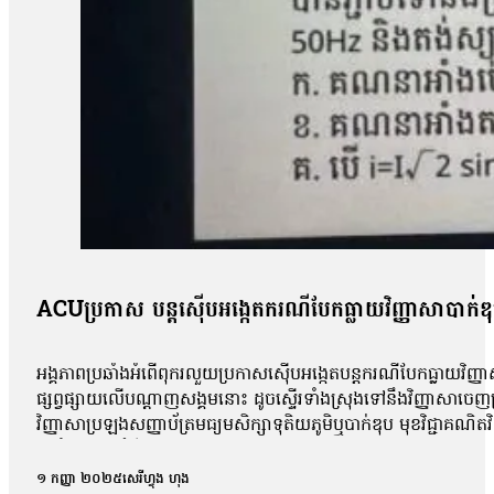
ACUប្រកាស បន្តស៊ើបអង្កេតករណីបែកធ្លាយវិញ្ញាសាបាក់ឌ
អង្គភាពប្រឆាំងអំពើពុករលួយប្រកាសស៊ើបអង្កេតបន្តករណីបែកធ្លាយវិញ្ញា
ផ្សព្វផ្សាយលើបណ្ដាញសង្គមនោះ ដូចស្ទើរទាំងស្រុងទៅនឹងវិញ្ញាសាច
វិញ្ញាសាប្រឡងសញ្ញាប័ត្រមធ្យមសិក្សាទុតិយភូមិឬបាក់ឌុប មុខវិជ្ជាគណ
អប់រំចេញមុខបំភ្លឺករណីនេះ ដោយសារតែវិញ្ញាសាដែលបានបែកធ្លាយដូចគ
ពេល នៅក្នុងគ្រុបតេឡេក្រាម ដែលបានបែកធ្លាយ។ តាមរយៈលិខិតចុះថ្ងៃទី១
១ កញ្ញា ២០២៥
សេរីហ្វុង ហុង