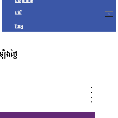
ជីវិតប្រចាំថ្ងៃ
អប់រំ
វីដេអូ
ឡើងថ្លៃ