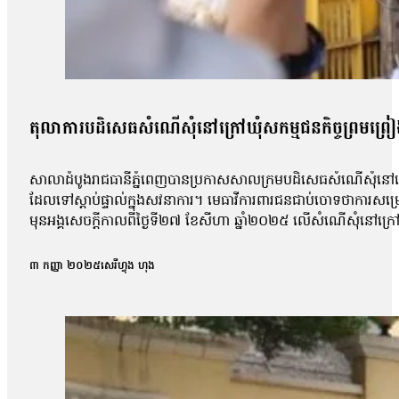
តុលាការបដិសេធសំណើសុំនៅក្រៅឃុំសកម្មជនកិច្ចព្រមព្រៀងស
សាលាដំបូងរាជធានីភ្នំពេញបានប្រកាសសាលក្រមបដិសេធសំណើសុំនៅក្រៅឃ
ដែលទៅស្ដាប់ផ្ទាល់ក្នុងសវនាការ។ មេធាវីការពារជនជាប់ចោទថាការសម្
មុនអង្គសេចក្ដីកាលពីថ្ងៃទី២៧ ខែសីហា ឆ្នាំ២០២៥ លើសំណើសុំនៅក្រៅឃុំ
សុផល, លោក ហោ សុខុន, លោក ធែល ធីលែន, អ្នកស្រី ញិប សារ៉ុម, លោក
កិច្ចព្រមព្រៀងសន្តិភាពក្រុងប៉ារីសគឺលោក សឺន ជុំជួន បានថ្លែងប្រាប
៣ កញ្ញា ២០២៥
សេរីហ្វុង ហុង
ប៉ុន្តែតុលាការមិនបានបញ្ជាក់ពីមូលហេតុក្រោយការសម្រេចនេះឡើយ 
ប៉ុន្តែការប្រកាសហេតុ មិនបានលើកឡើងអំពីការសំអាងហេតុអ្វីទេ ដោយស
លោកបន្ថែមថា៖ «យើងនៅតែចាត់ទុកថាជាការប៉ះពាល់ទៅលើសិទ្ធិនៃការឃុ
ហ្នឹងមានសេរីភាព […]ក្នុងនាមជាមេធាវី យើងមិនអាចទទួលយកបានទេ 
លោកមេធាវីឱ្យដឹងថា តុលាការបានបើកសវនាការអង្គសេចក្ដីលើសំណុំរឿ
លទ្ធផលសំណើសុំនៅក្រៅឃុំដែលបានស្នើកាលពីថ្ងៃទី២៧ ខែសីហា។ បងស្រីប