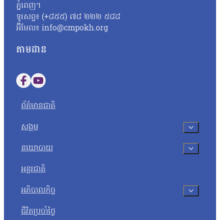
ភ្នំពេញ។
សូត្របានទេ គួរតែបញ្ជាក់វិញបញ្ជាក់ប្រាប់វិញថា អញ្ចេះអញ្ចោះវិញអ៊ីច
ទូរសព្ទ៖ (+៨៥៥) ៧៨ ២២២ ៥៨៨
ប្រឡងសញ្ញាបត្រមធ្យមសិក្សាទុតិយភូមិ សម័យប្រឡង ២៨ សីហា ២០២៥
អ៊ីមែល៖ info@cmpokh.org
បេក្ខជនថ្នាក់វិទ្យាសាស្ត្រចំនួនជាង៤ម៉ឺននាក់ (៤០ ៦៧៨ នាក់) ស្ត្រី
តាមដាន
Follow us on Facebook
Follow us on YouTube
ព័ត៌មានជាតិ
សង្គម
នយោបាយ
អន្តរជាតិ
អភិបាលកិច្ច
ជីវិតប្រចាំថ្ងៃ