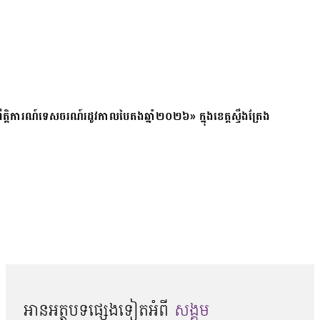
ត្តិការណ៍ទេសចរណ៍រដូវកាលបៃតងឆ្នាំ២០២៦» ក្នុងខេត្តស្ទឹងត្រែង
អានអត្ថបទផ្សេងទៀតអំពី
សង្គម