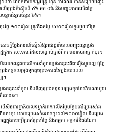
្យដឹងថា លោកនាយករដ្ឋមន្រ្តី ហ៊ុន ម៉ាណែត បានសម្រេចបញ្ចុះ
េសលើប្រេងម៉ាស៊ូតពី ៤% មក ០% និងបញ្ចុះអាករលើតម្លៃ
បន្ទុកជំនួសចំនួន ៦%។
ុះថ្លៃ ១០០រៀល ត្រូវនឹងតម្លៃ ៥៤០០រៀលក្នុងមួយលីត្រ
្តីថ្លែងការណ៍ស្នើសុំឱ្យរាជរដ្ឋាភិបាលបញ្ចុះពន្ធប្រេង
រដ្ឋក្នុងកាលៈទេសៈដែលសណ្ដាប់ធ្នាប់ពិភពលោកបានធ្លាក់ចុះ។
នយកពន្ធគយលើការនាំចូលប្រេងឥន្ធនៈគឺជារឿងមួយល្អ ប៉ុន្តែ
ិញប្រេងឥន្ធនៈបម្រុងទុកដូចប្រទេសដទៃក្នុងរយៈពេល
ិញ។
រេងឥន្ធនៈនាំចូល និងទិញប្រេងឥន្ធនៈបម្រុងទុកនៃថវិកាណាមួយ
ន្យក៏ដោយ»។
បើសិនជារដ្ឋាភិបាលទម្លាក់អាករលើតម្លៃបន្ថែមលើប្រេងសាំង
ងទាំងពីរនេះចុះ ដោយប្រេងសាំងអាចចុះដល់១០០០រៀល និងប្រេង
ការប្រើប្រាស់ប្រចាំថ្ងៃ និងកម្មករ កម្មការិនីផងដែរ។