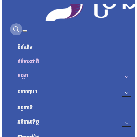
Search on this site
ទំព័រដើម
ព័ត៌មានជាតិ
សង្គម
នយោបាយ
អន្តរជាតិ
អភិបាលកិច្ច