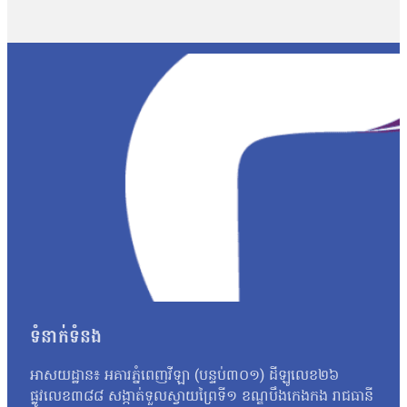
ផ្សព្វផ្សាយ ត្រូវបានរកឃើញថា វិញ្ញាសាទាំងនោះ ដូចទៅនឹងវិញ្ញាស
វិញ្ញាសាប្រឡងគណិតវិទ្យាថ្នាក់វិទ្យាសាស្ត្រ ប្រឡងថ្ងៃទី ២៩/០
បង្ហោះព័ត៌មានដែលនិយាយថា ការបែកធ្លាយនូវវិញ្ញាសាគណិតវិទ្យា គឺជាអ្
ក្របណ្ដាញសង្គមទាំងអស់ដើម្បីអាចប្រមូលភ័ស្តុតាងបានគ្រប់ជ្រុងជ្រ
វិញ្ញាសាដែលបានចេញប្រឡងពិតមែន ក៏ប៉ុន្តែគ្មានការបញ្ជាក់ណាមួយថាមា
ឃើញថា មានវិញ្ញាសាមួយចំនួនដែលបង្ហោះនៅលើបណ្ដាញសង្គមនោះគឺមានទម
មកដល់ពេលនេះយើងនឹងព្យាយាមស្រាវជ្រាវបន្ថែមទៀត។ យើងក៏រង់ចាំទទួ
បែកធ្លាយវិញ្ញាសាប្រឡងនេះ មានលទ្ធភាពអាចកើតឡើងបានក្នុងដំណា
កាលដែលអាចមានការបែកធ្លាយ យើងអាចគិតថា ក្នុងដំណាក់កាលនៃការ co
ក្រោយពេលប្រឡងតែម្ដង អ៊ីចឹងហើយបានជានៅក្នុងរបាយការណ៍យើងបានបញ្ជ
របស់ អ.ប.ព.»។ ក៏ប៉ុន្តែលោក សយ ច័ន្ទវិចិត្រ អះអាងថារូបថតវិ
វិច្ឆិកា អ្នកនាំពាក្យក្រសួងអប់រំ យុវជន និងកីឡា បានប្រាប់ថាក្រសួងអប
នោះទេ។ អ្នកស្រីថា៖ «អ្វីដែលយើងរកឃើញបឋមហ្នឹងគឺមានន័យថា វិញ្
បន្ថែមទៀតតាមរយៈធនធានដែលមាន ប៉ុន្តែរហូតមកដល់ពេលនេះមិនទាន់មាន
នេះនឹងត្រូវទទួលទោសទណ្ឌទៅតាមវិធានដែលបានចែង។ ជុំវិញករណីនេះ ប
ប្រឡងដែលបានខិតខំរៀនសូត្រអាចបាក់ទឹកចិត្ត។ តែយ៉ាងណា លោកសំណូម
ទំនាក់ទំនង
ហើយហ្នឹង ខ្ញុំថាទោះយ៉ាងណាយើងត្រូវតែមានមទោនភាពចំពោះអ្វីដែលយើង
ហើយបើថាឯកសារនោះមានការបែកធ្លាយមែន នោះក្រសួងគួរតែគិតថាតើគួរធ្វើយ
អាសយដ្ឋាន៖ អគារភ្នំពេញវីឡា (បន្ទប់៣០១) ដីឡូលេខ២៦
កម្ពុជាឯករាជ្យ អ្នកស្រី អ៊ុក ឆាយ៉ាវី ស្នើដល់ក្រសួងអប់រំ យុវជន 
ផ្លូវលេខ៣៨៨ សង្កាត់ទួលស្វាយព្រៃទី១ ខណ្ឌបឹងកេងកង រាជធានី
អ្នកស្រីថា៖ «ប្រសិនបើឃើញបែកធ្លាយវិញ្ញាសា ក្រសួងអប់រំក៏ដូចជាអង្