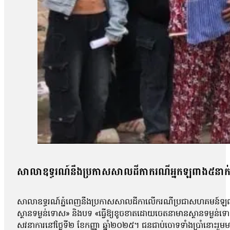
សាលាឧទ្ធរណ៍នឹងប្រកាសសាលដីកាករណីអ្នកឡពាង៥នាក់ 
សាលាឧទ្ធរណ៍ភ្នំពេញនឹងប្រកាសសាលដីកាលើករណីប្រជាសហគមន៍ឡពាង ខេ
ស្ថានទម្ងន់ទោស» និងបទ «ធ្វើឱ្យខូចខាតដោយចេតនាមានស្ថានទម្ងន
សវនាការនៅថ្ងៃទី២ ខែកញ្ញា ឆ្នាំ២០២៥។ ជនជាប់ចោទទាំងប្រាំនោះ