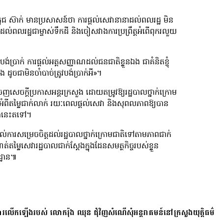
ជ ស៊ាក់ មានប្រសាសន៍ថា ការផ្ដល់សេវានានាដល់ពលរដ្ឋ មិន
ល់ពលរដ្ឋជាម្ចាស់ទឹកដី និងចៀសវាងការប្រព្រឹត្តអំពើពុករលួយ
ប្រាក់ ការផ្ដល់អត្តសញ្ញាណដល់ជនជាតិខ្លួនឯង ជាគំនិតខ្ញុំ
ដូចជាមិនចាំបាច់ត្រូវបង់ប្រាក់អី»។
ញសេចក្ដីប្រកាសអន្តរក្រសួង ដោយតម្រូវឱ្យរដ្ឋបាលថ្នាក់ក្រោម
់អំពីតម្លៃជាក់លាក់ រយៈពេលផ្តល់សេវា និងសុពលភាពឱ្យបាន
ណឹងនេះតទៅ។
់ការសម្រេចចិត្តដល់រដ្ឋបាលថ្នាក់ក្រោមជាតិទៅតាមភាពជាក់
ណត់តម្លៃសេវារដ្ឋបាលជាក់ស្តែងក្នុងដែនសមត្ថកិច្ចរបស់ខ្លួន
្ឋាន៕
ការលើកឡើងរបស់ លោករ៉ុង ឈុន ជុំវិញសំណើសុំអន្តរាគមន៍នៅក្រសួងយុត្តិធម៌