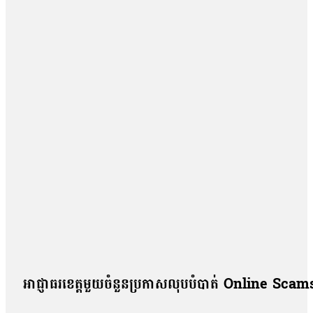
សូត្របានទេ គួរតែបញ្ជាក់វិញបញ្ជាក់ប្រាប់វិញថា អញ្ចេះអញ្ចោះវិញអ៊ីច
ប្រឡងសញ្ញាបត្រមធ្យមសិក្សាទុតិយភូមិ សម័យប្រឡង ២៨ សីហា ២០២៥
បេក្ខជនថ្នាក់វិទ្យាសាស្ត្រចំនួនជាង៤ម៉ឺននាក់ (៤០ ៦៧៨ នាក់) ស្ត្រី
អាជ្ញាធរខេត្តមួយចំនួនប្រកាសលុបបំបាត់ Online Scamsឱ្យ