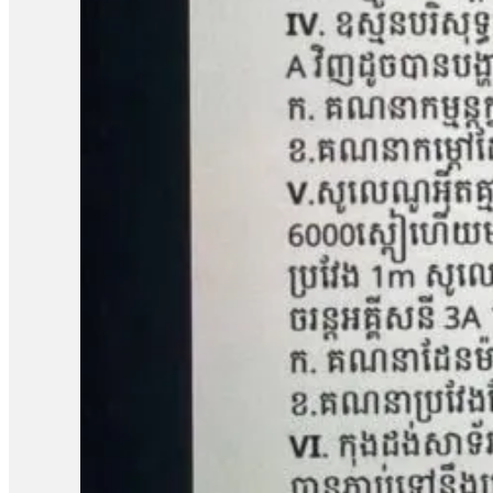
កាតព្វកិច្ចហ្នឹងដែរ»៕