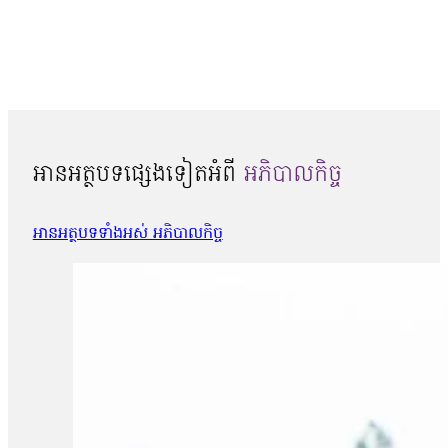
អានអត្ថបទផ្សេងទៀតអំពី
អភិបាលកិច្ច
អានអត្ថបទទាំងអស់ អភិបាលកិច្ច