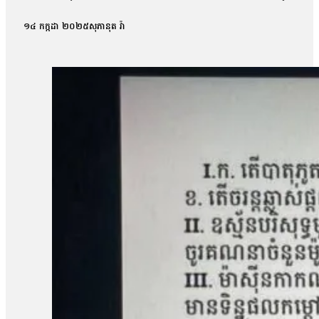
ពួកគេអាចនឹងក្លាយជាពលរដ្ឋល្អក្នុងសង្គមផងដែរ ខណៈអ្នកមានបំណងចង់
យុវជនដែលធ្លាប់ទទួលបានការហ្វឹកហាត់ផ្នែកយោធាទាំងនោះមកភ្លាមៗបានផងដ
១៤ កក្កដា ២០២៥
សុភានុត វ៉ា
នេះបានបង្កើតឡើងតាំងពី២០ឆ្នាំមុន។ លោក និយាយថា៖ «ឆ្នាំ២០២៦ទៅ
គាត់មានការហ្វឹកហ្វឺនខ្លះរួចជាស្រេច នេះគឺចាំបាច់ដែលខ្ញុំពិនិត្យមើលទៅ គ
មាន១៦មាត្រា។ មាត្រា២នៃច្បាប់ស្ដីពីកាតព្វកិច្ចយោធាចែងថា ប្រជាពលរដ
ស្ត្រីភេទ ត្រូវធ្វើឡើងតាមការស្មគ្រចិត្ត។ ពលរដ្ឋខ្មែរដែលមានសញ្ជាតិព
ចូលបំពេញកាតព្វកិច្ចយោធា សម្រាប់វគ្គនីមួយៗជារៀងរាល់ឆ្នាំត្រូវកំណត
យ៉ាងណាក៏ដោយ លោកស្នើឱ្យរដ្ឋាភិបាលពិចារណាមើលលក្ខខណ្ឌមួយចំនួននៅ
យុវជនដែលកំពុងសិក្សាឬនាំឱ្យបាត់បង់ការងារ។ លោកនិយាយថា៖ «យើងឯកភាព
អាចជះឥទ្ធិពលដល់យុវជន ដែលជាប់កាតព្វកិច្ចក្នុងកម្រិតណា ជាពិសេ
ទទូចឱ្យធ្វើការពិចារណា»។ ទន្ទឹងនឹងនេះ លោកក៏ស្នើឱ្យមានការអនុវត្តឱ្យ
យោធានេះ។ ចំណែកលោក សេក សោភ័ណ មេធាវីនៅការិយាល័យមេធាវី អ&អិល ម
នេះនឹងប្រកបដោយសុក្រឹតភាព។ លោក និយាយថា៖ «បើសិនជាមានភាពយុត្តិធម៌ន
អាវុធអីខ្លះចឹងទៅ កុំឱ្យអត់ចេះសោះ អត់កើតទេ»។ រីឯអ្នកវិភាគនយោប
និងជម្លោះដែលអាចកើតមាននៅពេលអនាគត។ ក៏ប៉ុន្តែ លោកសង្ឃឹមថា រ
កាតព្វកិច្ចហ្នឹងដែរ ប៉ុន្តែរដ្ឋាភិបាលអាចដាក់បទប្បញ្ញត្តិជ្រើសរើស ករណីយ
សម័យបច្ចុប្បន្ននេះ ត្រូវការអ្នកមានចំណេះដឹងហ្នឹងណាស់»។ យុវជនម
ថា ប្រសិនបើលោកជាប់បម្រើកាតព្វកិច្ចយោធាមែននោះ លោកនឹងប៉ះពាល
ពេក។ លោកនិយាយថា៖ «វាលឿន យើងអត់អាចត្រៀមខ្លួនទាន់ព្រោះវាលឿនពេ