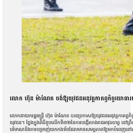
លោក ហ៊ុន ម៉ាណែត ចង់ឱ្យយុវជនអនុវត្តកាតព្វកិច្ចយោធារ
លោកនាយករដ្ឋមន្ត្រី ហ៊ុន ម៉ាណែត បានប្រកាសឱ្យយុវជនអនុវត្តកាតព្វក
យុវជន។ ថ្លែងក្នុងពិធីខួបលើកទី៣២នៃការបង្កើតកងរាជអាវុធហត្ថ នៅព្រឹកថ
បរិមាណនិងការចម្រាញ់យកកងទ័ពដែលមានសមត្ថភាពឱ្យមកបំពេញនៅតាមអង្គភ