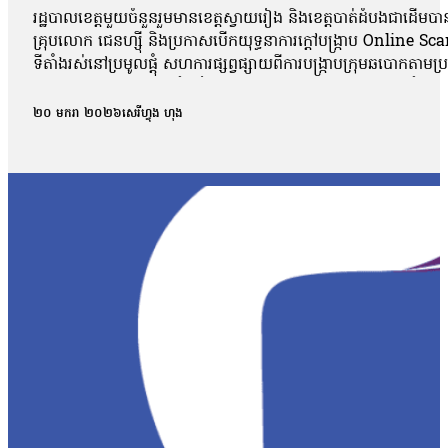
រដ្ឋបាលខេត្តមួយចំនួនរួមមានខេត្តស្វាយរៀង និងខេត្តបាត់ដំបងជាដើមបានប្រកា
គ្រុបលោក ជេនហ្ស៊ី និងប្រកាសបើកយុទ្ធនាការក្ដៅបង្ក្រាប Online Sc
ទីតាំងរស់នៅប្រមូលផ្តុំ សហការផ្សព្វផ្សាយពីការបង្ក្រាបក្រុមឆបោកតា
នៅឱ្យសោះ។ សេចក្តីជូនដំណឹងបន្តថា៖ «មិនត្រូវទទួលឱ្យស្នាក់នៅចំព
អាគារណាមួយដែលនៅជិតៗនោះ[…]ចំពោះជន ឬក្រុមដែលជាមុខសញ្ញា នៃក្រុមឆ
២០ មករា ២០២៦
សេរីហ្វុង ហុង
ចាត់វិធានការផ្លូវច្បាប់ ដោយគ្មានការលើកលែង ទៅលើម្ចាស់ទីតាំងល្ម
លូ បានប្ដេជ្ញាបង្រ្កាប និងលុបបំបាត់ឧក្រិដ្ឋកម្មឆបោកតាមប្រព័ន្ធបច្ចេកវ
ថ្នាក់ធ្ងន់ធ្ងរចំពោះសង្គមជាតិ។ នេះបើតាមទំព័រហ្វេសប៊ុករបស់រដ្ឋបាលខេ
ជំរុញនេះធ្វើឡើងនៅក្នុងសន្និបាតប្រចាំឆ្នាំរបស់រដ្ឋបាលខេត្តកំពង់ស្
ទៅលើឧក្រិដ្ឋកម្មឆបោកតាមប្រព័ន្ធបច្ចេកវិទ្យា ឬ Online Scams ។ ក
«សំណួរវាឋិតនៅត្រង់ថា ដែលពីមុនមកយើងមិនអាចធ្វើបានដោយសារអី? ដោ
ចាំដល់ពេលរដ្ឋាភិបាលចេញវិធានការបានយើងក្រកូកប្រកាសប្ដេជ្ញាចិត្តតាម
បានសាទរចំពោះការប្ដេជ្ញាចិត្តរបស់រដ្ឋបាលខេត្តក្នុងការបោសសម្អាត
ប្រៀបប្រដូចទៅនឹង «ការវែកចក»។ លោកថា៖ «បើមានចេតនា មានមនសិកា
ហើយ ប៉ុន្តែបើបោសដូចរាល់ថ្ងៃនេះ យើងមើលទៅវាមិនទាន់គ្រាប់គ្រានទេ វា
កម្ពុជាដោយបានបញ្ជូនលោក Chen Zhi និងសហការីពីរនាក់ផ្សេងទៀតទៅប្
ជាងនេះ។ កាលពីថ្ងៃទី៥ ខែមករា ឆ្នាំ២០២៦ រដ្ឋាភិបាលកម្ពុជាក៏បានចេញអនុក
«ម្ចាស់ទីតាំងរស់នៅប្រមូលផ្តុំឬអ្នកគ្រប់គ្រងទីតាំងរស់នៅប្រមូលផ្ដុ
ត្រូវផាកពិន័យជាប្រាក់ចំនួន៤ ០០០ ០០០(បួនលាន)រៀល សម្រាប់ជនបរទេស