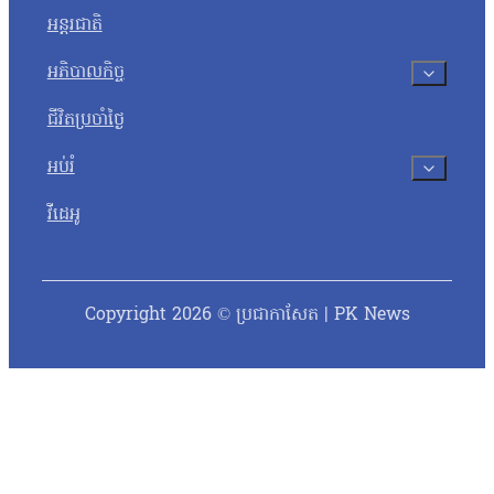
អន្តរជាតិ
អភិបាលកិច្ច
ជីវិតប្រចាំថ្ងៃ
អប់រំ
វីដេអូ
Copyright 2026 © ប្រជាកាសែត | PK News