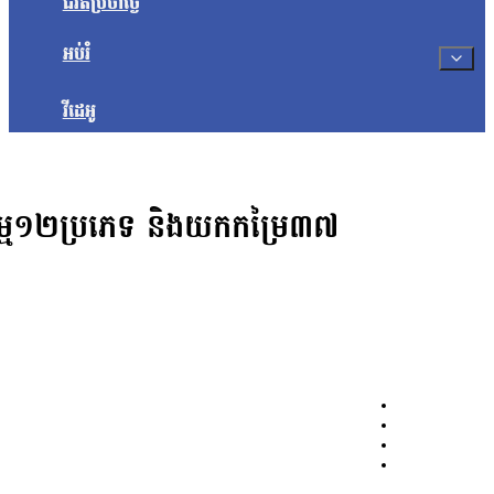
ជីវិតប្រចាំថ្ងៃ
អប់រំ
វីដេអូ
ម្ម១២ប្រភេទ និងយកកម្រៃ៣៧