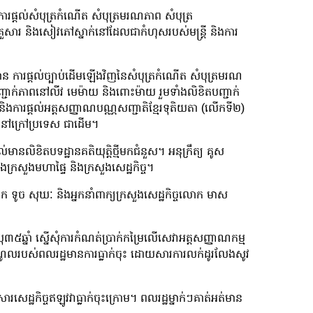
 ការផ្ដល់សំបុត្រកំណើត សំបុត្រមរណភាព សំបុត្រ
ៅគ្រួសារ និងសៀវភៅស្នាក់នៅដែលជាកំហុសរបស់មន្រ្តី និងការ
ាន ការផ្ដល់ច្បាប់ដើមឡើងវិញនៃសំបុត្រកំណើត សំបុត្រមរណ
បញ្ជាក់ភាពនៅលីវ មេម៉ាយ និងពោះម៉ាយ រួមទាំងលិខិតបញ្ជាក់
ិងការផ្ដល់អត្តសញ្ញាណបណ្ណសញ្ជាតិខ្មែរទុតិយតា (លើកទី២)
ារនៅក្រៅប្រទេស ជាដើម។
ូតដល់មានលិខិតបទដ្ឋានគតិយុត្តិថ្មីមកជំនួស។ អនុក្រឹត្យ គូស
ងក្រសួងមហាផ្ទៃ និងក្រសួងសេដ្ឋកិច្ច។
ោក ទូច សុឃៈ និងអ្នកនាំពាក្យក្រសួងសេដ្ឋកិច្ចលោក មាស
យុ៣៥ឆ្នាំ ស្នើសុំការកំណត់ប្រាក់កម្រៃលើសេវាអត្តសញ្ញាណកម្ម
ណូលរបស់ពលរដ្ឋមានការធ្លាក់ចុះ ដោយសារការលក់ដូរលែងសូវ
ឋកិច្ចឥឡូវវាធ្លាក់ចុះក្រោម។ ពលរដ្ឋម្នាក់ៗគាត់អត់មាន