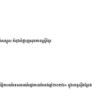
សស្គុស កំពុងបំផ្លាញសុខភាពស្ត្រីខ្មែរ
ត្តិការណ៍ទេសចរណ៍រដូវកាលបៃតងឆ្នាំ២០២៦» ក្នុងខេត្តស្ទឹងត្រែង