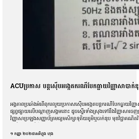
ACUប្រកាស បន្តស៊ើបអង្កេតករណីបែកធ្លាយវិញ្ញាសាបាក់ឌ
អង្គភាពប្រឆាំងអំពើពុករលួយប្រកាសស៊ើបអង្កេតបន្តករណីបែកធ្លាយវិញ្ញា
ផ្សព្វផ្សាយលើបណ្ដាញសង្គមនោះ ដូចស្ទើរទាំងស្រុងទៅនឹងវិញ្ញាសាច
វិញ្ញាសាប្រឡងសញ្ញាប័ត្រមធ្យមសិក្សាទុតិយភូមិឬបាក់ឌុប មុខវិជ្ជាគណ
អប់រំចេញមុខបំភ្លឺករណីនេះ ដោយសារតែវិញ្ញាសាដែលបានបែកធ្លាយដូចគ
ពេល នៅក្នុងគ្រុបតេឡេក្រាម ដែលបានបែកធ្លាយ។ តាមរយៈលិខិតចុះថ្ងៃទី១
១ កញ្ញា ២០២៥
សេរីហ្វុង ហុង