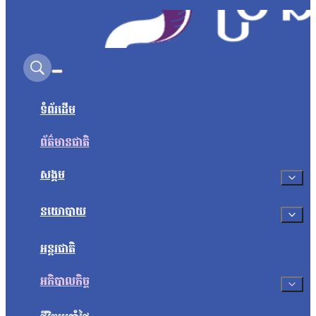
Search on this site
ទំព័រដើម
ព័ត៌មានជាតិ
សង្គម
នយោបាយ
អន្តរជាតិ
អភិបាលកិច្ច