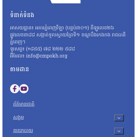
បច្ចេកវិទ្យា(Online Scams) រហូតឈានដល់ការចាប់បញ្ជូនប្រធានក្រុ
ទទូចជាបន្តបន្ទាប់ ឱ្យអាជ្ញាធរកម្ពុជាចាត់វិធានការចំពោះឧក្រឹដ្ឋកម្ម
ទំនាក់ទំនង
អាសយដ្ឋាន៖ អគារភ្នំពេញវីឡា (បន្ទប់៣០១) ដីឡូលេខ២៦
ផ្លូវលេខ៣៨៨ សង្កាត់ទួលស្វាយព្រៃទី១ ខណ្ឌបឹងកេងកង រាជធានី
ភ្នំពេញ។
ទូរសព្ទ៖ (+៨៥៥) ៧៨ ២២២ ៥៨៨
អ៊ីមែល៖ info@cmpokh.org
តាមដាន
Follow us on Facebook
Follow us on YouTube
ព័ត៌មានជាតិ
សង្គម
នយោបាយ