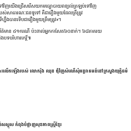
ែផ្ទុយទៅវិញយើងជ្រើសរើសយកមធ្យោបាយពន្យល់ត្រឡប់ទៅវិញ
នរបស់សាធារណៈជនទូទៅ គឺជារឿងមួយដែលត្រឹត្រូវ​
ាទីហ្នឹងបានទើបជារឿងមួយត្រឹមត្រូវ»។
ារព័ត៌មាន ៤១ករណី ប៉ះពាល់អ្នកកាសែត៦០នាក់។ ៦៨ភាគរយ
ងបទបរិហារកេរ្តិ៍៕
ការលើកឡើងរបស់ លោករ៉ុង ឈុន ជុំវិញសំណើសុំអន្តរាគមន៍នៅក្រសួងយុត្តិធម៌
សស្គុស កំពុងបំផ្លាញសុខភាពស្ត្រីខ្មែរ