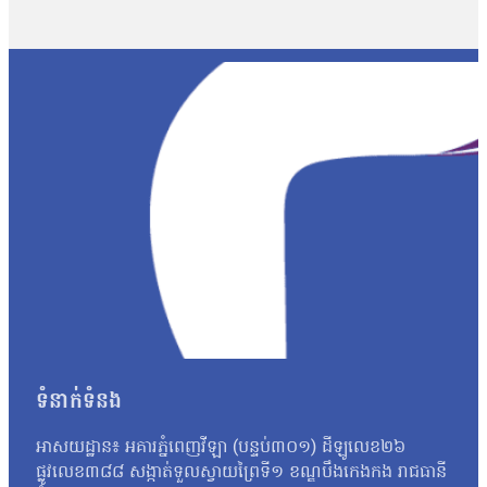
ផ្សព្វផ្សាយ ត្រូវបានរកឃើញថា វិញ្ញាសាទាំងនោះ ដូចទៅនឹងវិញ្ញាស
វិញ្ញាសាប្រឡងគណិតវិទ្យាថ្នាក់វិទ្យាសាស្ត្រ ប្រឡងថ្ងៃទី ២៩/០
បង្ហោះព័ត៌មានដែលនិយាយថា ការបែកធ្លាយនូវវិញ្ញាសាគណិតវិទ្យា គឺជាអ្
ក្របណ្ដាញសង្គមទាំងអស់ដើម្បីអាចប្រមូលភ័ស្តុតាងបានគ្រប់ជ្រុងជ្រ
វិញ្ញាសាដែលបានចេញប្រឡងពិតមែន ក៏ប៉ុន្តែគ្មានការបញ្ជាក់ណាមួយថាមា
ឃើញថា មានវិញ្ញាសាមួយចំនួនដែលបង្ហោះនៅលើបណ្ដាញសង្គមនោះគឺមានទម
មកដល់ពេលនេះយើងនឹងព្យាយាមស្រាវជ្រាវបន្ថែមទៀត។ យើងក៏រង់ចាំទទួ
បែកធ្លាយវិញ្ញាសាប្រឡងនេះ មានលទ្ធភាពអាចកើតឡើងបានក្នុងដំណា
កាលដែលអាចមានការបែកធ្លាយ យើងអាចគិតថា ក្នុងដំណាក់កាលនៃការ co
ក្រោយពេលប្រឡងតែម្ដង អ៊ីចឹងហើយបានជានៅក្នុងរបាយការណ៍យើងបានបញ្ជ
របស់ អ.ប.ព.»។ ក៏ប៉ុន្តែលោក សយ ច័ន្ទវិចិត្រ អះអាងថារូបថតវិ
វិច្ឆិកា អ្នកនាំពាក្យក្រសួងអប់រំ យុវជន និងកីឡា បានប្រាប់ថាក្រសួងអប
នោះទេ។ អ្នកស្រីថា៖ «អ្វីដែលយើងរកឃើញបឋមហ្នឹងគឺមានន័យថា វិញ្
បន្ថែមទៀតតាមរយៈធនធានដែលមាន ប៉ុន្តែរហូតមកដល់ពេលនេះមិនទាន់មាន
នេះនឹងត្រូវទទួលទោសទណ្ឌទៅតាមវិធានដែលបានចែង។ ជុំវិញករណីនេះ ប
ប្រឡងដែលបានខិតខំរៀនសូត្រអាចបាក់ទឹកចិត្ត។ តែយ៉ាងណា លោកសំណូម
ទំនាក់ទំនង
ហើយហ្នឹង ខ្ញុំថាទោះយ៉ាងណាយើងត្រូវតែមានមទោនភាពចំពោះអ្វីដែលយើង
ហើយបើថាឯកសារនោះមានការបែកធ្លាយមែន នោះក្រសួងគួរតែគិតថាតើគួរធ្វើយ
អាសយដ្ឋាន៖ អគារភ្នំពេញវីឡា (បន្ទប់៣០១) ដីឡូលេខ២៦
កម្ពុជាឯករាជ្យ អ្នកស្រី អ៊ុក ឆាយ៉ាវី ស្នើដល់ក្រសួងអប់រំ យុវជន 
ផ្លូវលេខ៣៨៨ សង្កាត់ទួលស្វាយព្រៃទី១ ខណ្ឌបឹងកេងកង រាជធានី
អ្នកស្រីថា៖ «ប្រសិនបើឃើញបែកធ្លាយវិញ្ញាសា ក្រសួងអប់រំក៏ដូចជាអង្