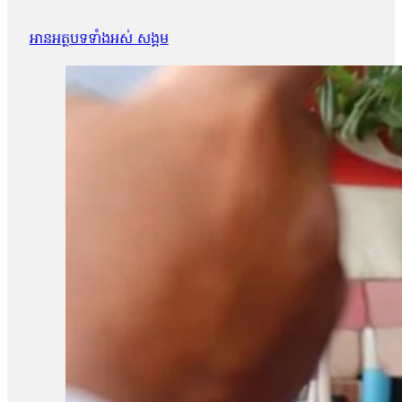
អានអត្ថបទទាំងអស់ សង្គម