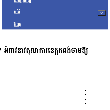
ជីវិតប្រចាំថ្ងៃ
អប់រំ
វីដេអូ
វនាវតុលាការខេត្តកំពង់ចាមឱ្យ