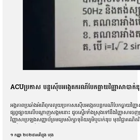
ACUប្រកាស បន្តស៊ើបអង្កេតករណីបែកធ្លាយវិញ្ញាសាបាក់ឌ
អង្គភាពប្រឆាំងអំពើពុករលួយប្រកាសស៊ើបអង្កេតបន្តករណីបែកធ្លាយវិញ្ញា
ផ្សព្វផ្សាយលើបណ្ដាញសង្គមនោះ ដូចស្ទើរទាំងស្រុងទៅនឹងវិញ្ញាសាច
វិញ្ញាសាប្រឡងសញ្ញាប័ត្រមធ្យមសិក្សាទុតិយភូមិឬបាក់ឌុប មុខវិជ្ជាគណ
អប់រំចេញមុខបំភ្លឺករណីនេះ ដោយសារតែវិញ្ញាសាដែលបានបែកធ្លាយដូចគ
ពេល នៅក្នុងគ្រុបតេឡេក្រាម ដែលបានបែកធ្លាយ។ តាមរយៈលិខិតចុះថ្ងៃទី១
១ កញ្ញា ២០២៥
សេរីហ្វុង ហុង