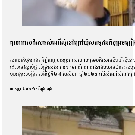
តុលាការបដិសេធសំណើសុំនៅក្រៅឃុំសកម្មជនកិច្ចព្រមព្រៀងស
សាលាដំបូងរាជធានីភ្នំពេញបានប្រកាសសាលក្រមបដិសេធសំណើសុំនៅក្រៅឃ
ដែលទៅស្ដាប់ផ្ទាល់ក្នុងសវនាការ។ មេធាវីការពារជនជាប់ចោទថាការសម្
មុនអង្គសេចក្ដីកាលពីថ្ងៃទី២៧ ខែសីហា ឆ្នាំ២០២៥ លើសំណើសុំនៅក្រៅឃុំ
សុផល, លោក ហោ សុខុន, លោក ធែល ធីលែន, អ្នកស្រី ញិប សារ៉ុម, លោក
កិច្ចព្រមព្រៀងសន្តិភាពក្រុងប៉ារីសគឺលោក សឺន ជុំជួន បានថ្លែងប្រាប
៣ កញ្ញា ២០២៥
សេរីហ្វុង ហុង
ប៉ុន្តែតុលាការមិនបានបញ្ជាក់ពីមូលហេតុក្រោយការសម្រេចនេះឡើយ 
ប៉ុន្តែការប្រកាសហេតុ មិនបានលើកឡើងអំពីការសំអាងហេតុអ្វីទេ ដោយស
លោកបន្ថែមថា៖ «យើងនៅតែចាត់ទុកថាជាការប៉ះពាល់ទៅលើសិទ្ធិនៃការឃុ
ហ្នឹងមានសេរីភាព […]ក្នុងនាមជាមេធាវី យើងមិនអាចទទួលយកបានទេ 
លោកមេធាវីឱ្យដឹងថា តុលាការបានបើកសវនាការអង្គសេចក្ដីលើសំណុំរឿ
លទ្ធផលសំណើសុំនៅក្រៅឃុំដែលបានស្នើកាលពីថ្ងៃទី២៧ ខែសីហា។ បងស្រីប