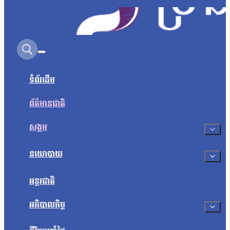
Search on this site
ទំព័រដើម
ព័ត៌មានជាតិ
សង្គម
នយោបាយ
អន្តរជាតិ
អភិបាលកិច្ច