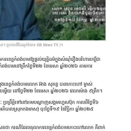
ន។ (រូបថតពីវីដេអូព័ត៌មាន HR News TV )។
កំពង់ចាមឱ្យផ្ដល់យុត្តិធម៌ក្នុងសំណុំរឿងបរិហារកេរ្តិ៍ជា
ពង់ចាមនៅព្រឹកថ្ងៃទី២២ ខែមេសា ឆ្នាំ២០២៦ តាមការ
ងខេត្តកំពង់ចាមលោក អ៊ាង សុគន្ធ បានកោះហៅ ម្ចាស់
ប់ចម្លើយ នៅថ្ងៃទី២២ ខែមេសា ឆ្នាំ២០២៦ វេលាម៉ោង ៩ព្រឹក។
ណៈ ប្រព្រឹត្តិទៅនៅតាមបណ្ដាញសង្គមហ្វេសប៊ុក កាលពីថ្ងៃទី៦
ភិបាលស្រុកកងមាស) ចុះថ្ងៃទី១៩ ខែវិច្ឆិកា ឆ្នាំ២០២៥
ាសែតថា ករណីដែលតុលាការខេត្តកំពង់ចាមកោះហៅលោក គឺពាក់