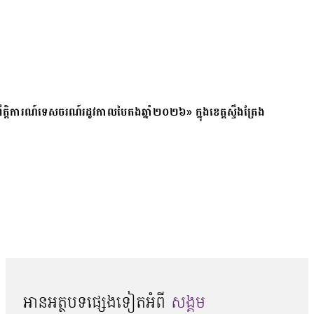
ត្តិការណ៍ទេសចរណ៍រដូវកាលបៃតងឆ្នាំ២០២៦» ក្នុងខេត្តស្ទឹងត្រែង
អានអត្ថបទផ្សេងទៀតអំពី
សង្គម