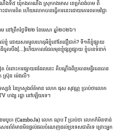
ាណឹងទី៥ ឃុំកងតាណឹង ស្រុកកងមាស ខេត្តកំពង់ចាម ពី
នោះជាការពិត ហើយលោកបានធ្វើការនេះដោយគោរពតាមវិជ្ជា
នៅព្រឹកថ្ងៃទី២២ ខែមេសា ឆ្នាំ២០២៦។
ល់ខ្ញុំ ដោយសារមូលហេតុអីខ្ញុំនៅតែជឿជាក់? ទី១គឺខ្ញុំផ្សាយ
លបឹង[…]ហើយកាលដែលមុនខ្ញុំផ្សព្វផ្សាយ ខ្ញុំបានទំនាក់
ត ចំពោះការផ្សាយដដែលនេះ គឺបណ្ដឹងពីប្រធានមន្ទីរធនធាន
ក ស្រ៊ុន ម៉េងលី។
ោតទស្សន៍ នៃក្រសួងព័ត៌មាន លោក ផុស សុវណ្ណ ប្រាប់ថាលោក
TV ហង្ស រដ្ឋា នៅឡើយទេ។
់ថា ខេមបូចា (CamboJa) លោក ណុប វី ប្រាប់ថា លោកក៏មិនទាន់
កសារព័ត៌មានមិនផ្ដល់ផលចំណេញដល់ប្រទេសជាតិទេ ព្រោះអ្នក