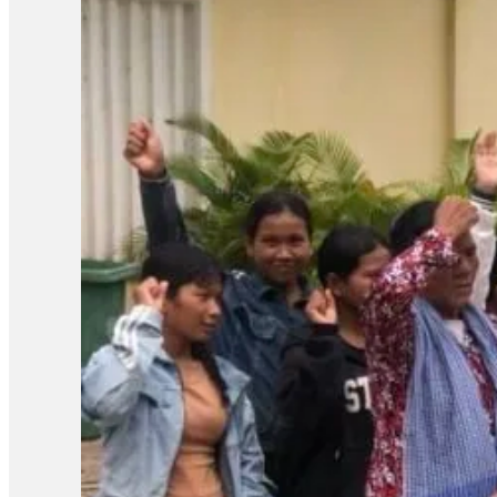
ស្រីគាត់ និងសកម្មជនឯទៀត ព្រោះការបន្តឃុំខ្លួននេះបានធ្វើឱ្យប៉ះពាល់ជ
របស់បងសាន សិទ្ធ ដែលគាត់ត្រូវទទួលបន្ទុក។ អ៊ីចឹងខ្ញុំគិតថា ទី១ការអប់រំ
រហូតដល់ទៅ១៣ខែជាងហើយ[…]វាលើសពាក់កណ្ដាលនៃការអនុវត្តន៍»។ ចំណែ
របស់បងប្រុសគាត់ ហើយអ្នកស្រីស្នើសុំតុលាការពិចារណាដោះលែងលោក ស្រ៊ុន 
ទៅឱ្យនៅក្រៅឃុំតាមការស្នើសុំរបស់ក្រុមគ្រួសារ ហើយហ្នឹងក៏ជាសិទ្ធិរ
ករណីនេះ មន្រ្តីអង្កេតជាន់ខ្ពស់ នៃសមាគមន៍ការពារសិទ្ធិមនុស្ស និងអ
ពេលដែលច្បាប់កំណត់។ លោកថារដ្ឋាភិបាល និងតុលាការគួរដោះលែងសកម
ទាន់បើកសវនាការផង ឃុំគាត់រហូតដល់លើសនីតិវិធីនៃការឃុំខ្លួនដែល
បន្ថែម៖ «គួរតែឈប់ធ្វើទុក្ខបុកម្នេញដល់ប្រជាពលរដ្ឋដែលធ្វើការងារស
សាសន៍របស់គាត់ ជាពិសេសអ្នកដែលធ្វើការងារសង្គមដូចជា២៣តុលា គឺគាត់ធ
ក្រោយពីពួកគាត់លើកឡើងពីគុណសម្បត្តិ និងគុណវិបត្តិ នៃការបង្កើតតំ
សន្តិសុខសង្គម» ទាក់ទងនឹងការអធិប្បាយនានាពី CLV មានអ្នកពាក
ដោយក្នុងសំណុំរឿងទី១មានលោក ស៊្រុន ស៊្រន កញ្ញា…