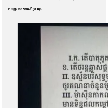
កន្លែងធ្វើការបាន។ ការកោះហៅនេះ គឺពាក់ព័ន្ធនឹងករណីហិង្សា ដែលកើត
កាសែតបន្ទាប់ពីលោកចេញពីសវនាការថា តុលាការបានចោទសួរលោកពីករណីដ
២ កញ្ញា ២០២៥
សេរីហ្វុង ហុង
លោកអាចត្រឹមឆ្លើយទៅតាមសំណួរដែលគេសួរប៉ុណ្ណោះ ដោយមិនអាចជំទ
លោក ម៉ាង យ៉ាវ ថាលោកមិនទាន់រំពឹងយ៉ាងណាទេថា នៅថ្ងៃប្រកាសសាល
មុនមកវាមិនសូវរំពឹងប៉ុន្មានទេ អារឿងតុលាការ រឿងយុត្តិធម៌រឿងនេះ មិនទា
ប្រជាសហគមន៍វ័យ៤៨ឆ្នាំរូបនេះ ស្នើសុំតុលាការទម្លាក់ចោលបទចោទល
ប្រជាសហគមន៍ឡពាងមួយរូបទៀត ដែលរងបទចោទនេះដែរគឺលោក ស្ងួន ញឿន 
ប្រជាសហគមន៍ឡពាង និងក្រុមហ៊ុនKDC។ លោក ញឿន អះអាងថា របាយកា
«ខ្ញុំអត់សូវសង្ឃឹមប៉ុន្មានទេព្រោះតុលាការអត់បានចុះទៅកន្លែងកើតហេតុផ្
សម្ដេចបវធិបតី ហ៊ុន ម៉ាណែត សូមឱ្យគាត់ឡើងថ្មីធ្វើនាយករដ្ឋមន្ត្រីមេ
បាត់បង់ដីធ្លី»។ រីឯភរិយារបស់លោក ស្ងួន ញឿន គឺអ្នកស្រី អុំ សុភី បានច
ដោយសារតែក្រុមហ៊ុនជាអ្នកបំពានមកលើពួកខ្ញុំ បែរជាពួកគាត់មិនមានទោស ហ
បំផ្លាញរបស់ទ្រព្យគេទេ»។ អ្នកស្រី អុំ សុភី ថាអ្នកស្រីនឹងប្ដឹងបន
អង្គការលីកាដូលោក អំ សំអាត មានប្រសាសន៍ថា ករណីដីធ្លីនៅភូមិឡពាង ឃុំត
តំណាងសហគមន៍ និងសមាជិកសហគមន៍ជាច្រើនត្រូវបានជាប់ពន្ធនាគារដ
រឿងនៅសាលាឧទ្ធរណ៍នេះ ពួកគាត់គួរត្រូវបានទទួលការលើកលែងចោទប្រកាន់
ខេត្តកំពង់ឆ្នាំង មានជម្លោះដីធ្លីជាមួយក្រុមហ៊ុន ខេ.ឌី.ស៊ី (KDC) ដែ
ចំនួន១០៨គ្រួសារ។ ពលរដ្ឋដែលរងផលប៉ះពាល់បានតវ៉ាទាមទាររកដំណោ
ចំនួន៥នាក់គឺ លោក សៀង ហេង លោក ម៉ាង យ៉ាវ លោក គុជ…