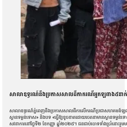
សាលាឧទ្ធរណ៍នឹងប្រកាសសាលដីកាករណីអ្នកឡពាង៥នាក់ 
សាលាឧទ្ធរណ៍ភ្នំពេញនឹងប្រកាសសាលដីកាលើករណីប្រជាសហគមន៍ឡពាង ខេ
ស្ថានទម្ងន់ទោស» និងបទ «ធ្វើឱ្យខូចខាតដោយចេតនាមានស្ថានទម្ងន
សវនាការនៅថ្ងៃទី២ ខែកញ្ញា ឆ្នាំ២០២៥។ ជនជាប់ចោទទាំងប្រាំនោះ