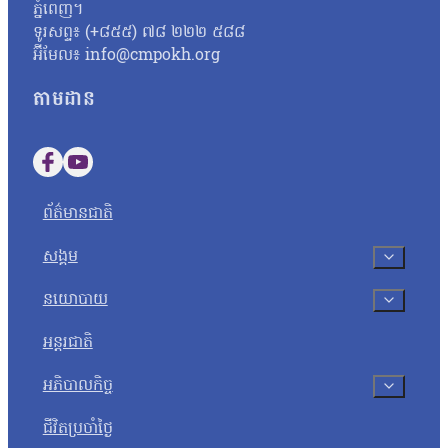
ភ្នំពេញ។
សូត្របានទេ គួរតែបញ្ជាក់វិញបញ្ជាក់ប្រាប់វិញថា អញ្ចេះអញ្ចោះវិញអ៊ីច
ទូរសព្ទ៖ (+៨៥៥) ៧៨ ២២២ ៥៨៨
ប្រឡងសញ្ញាបត្រមធ្យមសិក្សាទុតិយភូមិ សម័យប្រឡង ២៨ សីហា ២០២៥
អ៊ីមែល៖ info@cmpokh.org
បេក្ខជនថ្នាក់វិទ្យាសាស្ត្រចំនួនជាង៤ម៉ឺននាក់ (៤០ ៦៧៨ នាក់) ស្ត្រី
តាមដាន
Follow us on Facebook
Follow us on YouTube
ព័ត៌មានជាតិ
សង្គម
នយោបាយ
អន្តរជាតិ
អភិបាលកិច្ច
ជីវិតប្រចាំថ្ងៃ