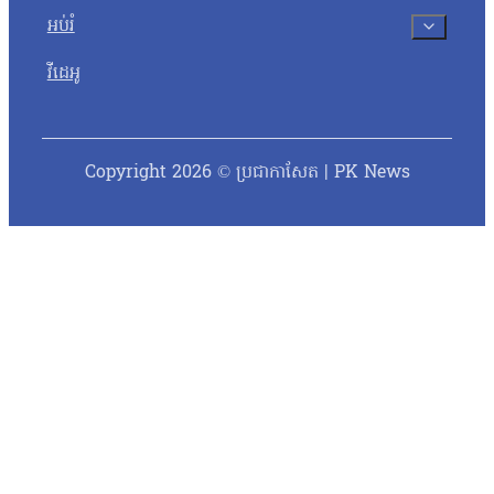
អប់រំ
វីដេអូ
Copyright 2026 © ប្រជាកាសែត | PK News