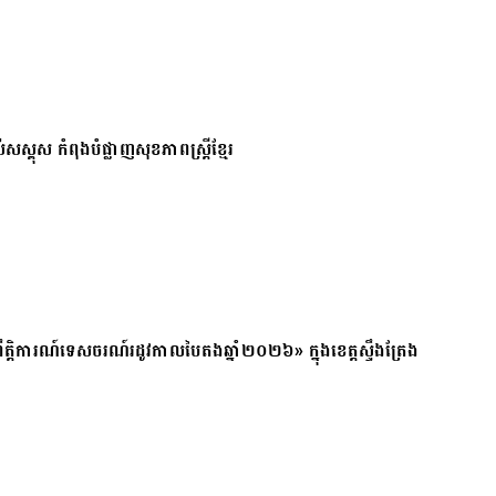
សស្គុស កំពុងបំផ្លាញសុខភាពស្ត្រីខ្មែរ
ត្តិការណ៍ទេសចរណ៍រដូវកាលបៃតងឆ្នាំ២០២៦» ក្នុងខេត្តស្ទឹងត្រែង