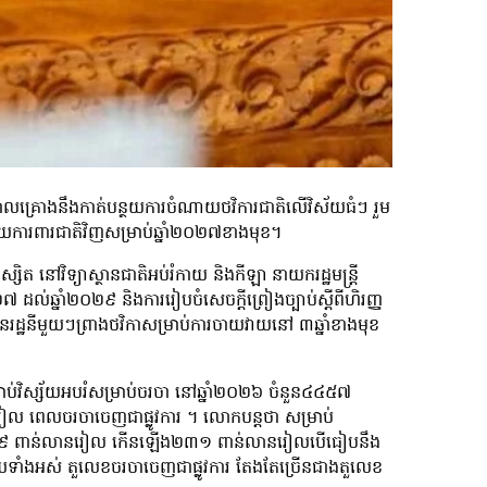
ភិបាលគ្រោងនឹងកាត់បន្ថយការចំណាយថវិការជាតិលើវិស័យធំៗ រួម
័យការពារជាតិវិញសម្រាប់ឆ្នាំ២០២៧​ខាងមុខ។
្សិត នៅវិទ្យាស្ថានជាតិអប់រំកាយ និងកីឡា នាយករដ្ឋមន្ត្រី
 ដល់ឆ្នាំ២០២៩ និងការរៀបចំសេចក្ដីព្រៀងច្បាប់ស្ដីពីហិរញ្ញ
ាប័នរដ្ឋនីមួយៗព្រាងថវិកាសម្រាប់ការចាយវាយនៅ ៣ឆ្នាំខាងមុខ
វិស្ស័យ​អបរំសម្រាប់ចរចា នៅឆ្នាំ២០២៦ ចំនួន៤៤៥៧
 ពេលចរចាចេញជាផ្លូវការ ។ លោកបន្តថា សម្រាប់
ណ ៤៦៨៩ ពាន់​លានរៀល កើនឡើង២៣១ ពាន់លានរៀលបើធៀបនឹង
យទាំងអស់ តួលេខចរចាចេញជាផ្លូវការ តែងតែច្រើនជាងតួលេខ