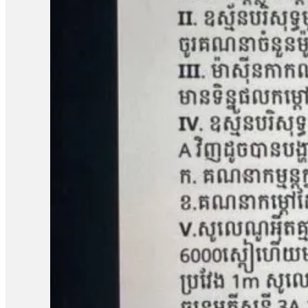
អង្គការលីកាដូលោក អំ សំអាត មានប្រសាសន៍ថា ករណីដីធ្លីនៅភូមិឡពាង ឃុំត
តំណាងសហគមន៍ និងសមាជិកសហគមន៍ជាច្រើនត្រូវបានជាប់ពន្ធនាគារដ
រឿងនៅសាលាឧទ្ធរណ៍នេះ ពួកគាត់គួរត្រូវបានទទួលការលើកលែងចោទប្រកាន់
ខេត្តកំពង់ឆ្នាំង មានជម្លោះដីធ្លីជាមួយក្រុមហ៊ុន ខេ.ឌី.ស៊ី (KDC) ដែ
ចំនួន១០៨គ្រួសារ។ ពលរដ្ឋដែលរងផលប៉ះពាល់បានតវ៉ាទាមទាររកដំណោ
ចំនួន៥នាក់គឺ លោក សៀង ហេង លោក ម៉ាង យ៉ាវ លោក គុជ…