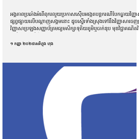
អង្គភាពប្រឆាំងអំពើពុករលួយប្រកាសស៊ើបអង្កេតបន្តករណីបែកធ្លាយវិញ្ញា
ផ្សព្វផ្សាយលើបណ្ដាញសង្គមនោះ ដូចស្ទើរទាំងស្រុងទៅនឹងវិញ្ញាសាច
វិញ្ញាសាប្រឡងសញ្ញាប័ត្រមធ្យមសិក្សាទុតិយភូមិឬបាក់ឌុប មុខវិជ្ជាគណ
អប់រំចេញមុខបំភ្លឺករណីនេះ ដោយសារតែវិញ្ញាសាដែលបានបែកធ្លាយដូចគ
ពេល នៅក្នុងគ្រុបតេឡេក្រាម ដែលបានបែកធ្លាយ។ តាមរយៈលិខិតចុះថ្ងៃទី១
១ កញ្ញា ២០២៥
សេរីហ្វុង ហុង
ផ្សព្វផ្សាយ ត្រូវបានរកឃើញថា វិញ្ញាសាទាំងនោះ ដូចទៅនឹងវិញ្ញាស
វិញ្ញាសាប្រឡងគណិតវិទ្យាថ្នាក់វិទ្យាសាស្ត្រ ប្រឡងថ្ងៃទី ២៩/០
បង្ហោះព័ត៌មានដែលនិយាយថា ការបែកធ្លាយនូវវិញ្ញាសាគណិតវិទ្យា គឺជាអ្
ក្របណ្ដាញសង្គមទាំងអស់ដើម្បីអាចប្រមូលភ័ស្តុតាងបានគ្រប់ជ្រុងជ្រ
វិញ្ញាសាដែលបានចេញប្រឡងពិតមែន ក៏ប៉ុន្តែគ្មានការបញ្ជាក់ណាមួយថាមា
ឃើញថា មានវិញ្ញាសាមួយចំនួនដែលបង្ហោះនៅលើបណ្ដាញសង្គមនោះគឺមានទម
មកដល់ពេលនេះយើងនឹងព្យាយាមស្រាវជ្រាវបន្ថែមទៀត។ យើងក៏រង់ចាំទទួ
បែកធ្លាយវិញ្ញាសាប្រឡងនេះ មានលទ្ធភាពអាចកើតឡើងបានក្នុងដំណា
កាលដែលអាចមានការបែកធ្លាយ យើងអាចគិតថា ក្នុងដំណាក់កាលនៃការ co
ក្រោយពេលប្រឡងតែម្ដង អ៊ីចឹងហើយបានជានៅក្នុងរបាយការណ៍យើងបានបញ្ជ
របស់ អ.ប.ព.»។ ក៏ប៉ុន្តែលោក សយ ច័ន្ទវិចិត្រ អះអាងថារូបថតវិ
វិច្ឆិកា អ្នកនាំពាក្យក្រសួងអប់រំ យុវជន និងកីឡា បានប្រាប់ថាក្រសួងអប
នោះទេ។ អ្នកស្រីថា៖ «អ្វីដែលយើងរកឃើញបឋមហ្នឹងគឺមានន័យថា វិញ្