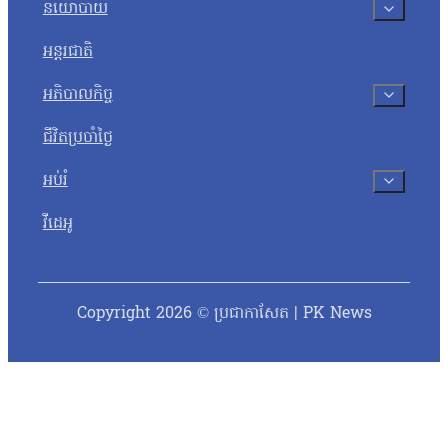
នយោបាយ
អន្តរជាតិ
អភិបាលកិច្ច
ជីវិតប្រចាំថ្ងៃ
អប់រំ
វីដេអូ
Copyright 2026 © ប្រជាកាសែត | PK News