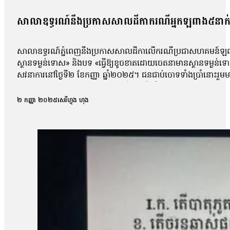
សាលាឧទ្ធរណ៍នឹងប្រកាសសាលដីកាករណីអ្នកឡពាង៥នាក់ 
សាលាឧទ្ធរណ៍ភ្នំពេញនឹងប្រកាសសាលដីកាលើករណីប្រជាសហគមន៍ឡពាង ខេ
ស្ថានទម្ងន់ទោស» និងបទ «ធ្វើឱ្យខូចខាតដោយចេតនាមានស្ថានទម្ងន
សវនាការនៅថ្ងៃទី២ ខែកញ្ញា ឆ្នាំ២០២៥។ ជនជាប់ចោទទាំងប្រាំនោះ
កន្លែងធ្វើការបាន។ ការកោះហៅនេះ គឺពាក់ព័ន្ធនឹងករណីហិង្សា ដែលកើត
កាសែតបន្ទាប់ពីលោកចេញពីសវនាការថា តុលាការបានចោទសួរលោកពីករណីដ
២ កញ្ញា ២០២៥
សេរីហ្វុង ហុង
លោកអាចត្រឹមឆ្លើយទៅតាមសំណួរដែលគេសួរប៉ុណ្ណោះ ដោយមិនអាចជំទ
លោក ម៉ាង យ៉ាវ ថាលោកមិនទាន់រំពឹងយ៉ាងណាទេថា នៅថ្ងៃប្រកាសសាល
មុនមកវាមិនសូវរំពឹងប៉ុន្មានទេ អារឿងតុលាការ រឿងយុត្តិធម៌រឿងនេះ មិនទា
ប្រជាសហគមន៍វ័យ៤៨ឆ្នាំរូបនេះ ស្នើសុំតុលាការទម្លាក់ចោលបទចោទល
ប្រជាសហគមន៍ឡពាងមួយរូបទៀត ដែលរងបទចោទនេះដែរគឺលោក ស្ងួន ញឿន 
ប្រជាសហគមន៍ឡពាង និងក្រុមហ៊ុនKDC។ លោក ញឿន អះអាងថា របាយកា
«ខ្ញុំអត់សូវសង្ឃឹមប៉ុន្មានទេព្រោះតុលាការអត់បានចុះទៅកន្លែងកើតហេតុផ្
សម្ដេចបវធិបតី ហ៊ុន ម៉ាណែត សូមឱ្យគាត់ឡើងថ្មីធ្វើនាយករដ្ឋមន្ត្រីមេ
បាត់បង់ដីធ្លី»។ រីឯភរិយារបស់លោក ស្ងួន ញឿន គឺអ្នកស្រី អុំ សុភី បានច
ដោយសារតែក្រុមហ៊ុនជាអ្នកបំពានមកលើពួកខ្ញុំ បែរជាពួកគាត់មិនមានទោស ហ
បំផ្លាញរបស់ទ្រព្យគេទេ»។ អ្នកស្រី អុំ សុភី ថាអ្នកស្រីនឹងប្ដឹងបន