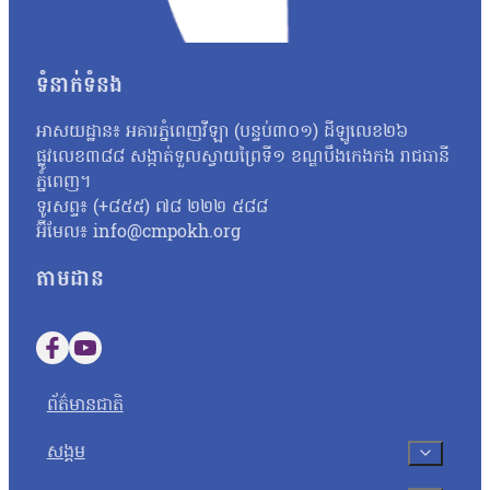
បន្ថែមទៀតតាមរយៈធនធានដែលមាន ប៉ុន្តែរហូតមកដល់ពេលនេះមិនទាន់មាន
នេះនឹងត្រូវទទួលទោសទណ្ឌទៅតាមវិធានដែលបានចែង។ ជុំវិញករណីនេះ ប
ប្រឡងដែលបានខិតខំរៀនសូត្រអាចបាក់ទឹកចិត្ត។ តែយ៉ាងណា លោកសំណូម
ទំនាក់ទំនង
ហើយហ្នឹង ខ្ញុំថាទោះយ៉ាងណាយើងត្រូវតែមានមទោនភាពចំពោះអ្វីដែលយើង
ហើយបើថាឯកសារនោះមានការបែកធ្លាយមែន នោះក្រសួងគួរតែគិតថាតើគួរធ្វើយ
អាសយដ្ឋាន៖ អគារភ្នំពេញវីឡា (បន្ទប់៣០១) ដីឡូលេខ២៦
កម្ពុជាឯករាជ្យ អ្នកស្រី អ៊ុក ឆាយ៉ាវី ស្នើដល់ក្រសួងអប់រំ យុវជន 
ផ្លូវលេខ៣៨៨ សង្កាត់ទួលស្វាយព្រៃទី១ ខណ្ឌបឹងកេងកង រាជធានី
អ្នកស្រីថា៖ «ប្រសិនបើឃើញបែកធ្លាយវិញ្ញាសា ក្រសួងអប់រំក៏ដូចជាអង្
ភ្នំពេញ។
សូត្របានទេ គួរតែបញ្ជាក់វិញបញ្ជាក់ប្រាប់វិញថា អញ្ចេះអញ្ចោះវិញអ៊ីច
ទូរសព្ទ៖ (+៨៥៥) ៧៨ ២២២ ៥៨៨
ប្រឡងសញ្ញាបត្រមធ្យមសិក្សាទុតិយភូមិ សម័យប្រឡង ២៨ សីហា ២០២៥
អ៊ីមែល៖ info@cmpokh.org
បេក្ខជនថ្នាក់វិទ្យាសាស្ត្រចំនួនជាង៤ម៉ឺននាក់ (៤០ ៦៧៨ នាក់) ស្ត្រី
តាមដាន
Follow us on Facebook
Follow us on YouTube
ព័ត៌មានជាតិ
សង្គម