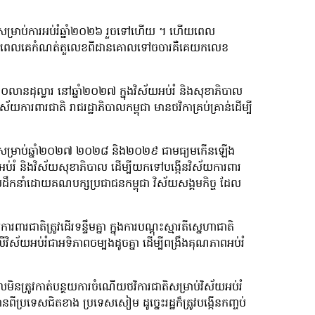
រសម្រាប់ការអប់រំឆ្នាំ២០២៦ រួចទៅហើយ ។ ហើយពេល
ោះពេលគេកំណត់តួលេខពីដានគោលទៅចចារគឺគេយកលេខ
០លានដុល្លារ នៅឆ្នាំ២០២៧ ក្នុងវិស័យអប់រំ និងសុខាភិបាល
រពារជាតិ រាជរដ្ឋាភិបាលកម្ពុជា មានថវិកាគ្រប់គ្រាន់ដើម្បី
ិបាល សម្រាប់ឆ្នាំ២០២៧ ២០២៨ និង២០២៩ ជាមធ្យមកើនឡើង
ប់រំ និងវិស័យសុខាភិបាល ដើម្បីយកទៅបង្កើនវិស័យការពារ
លដឹកនាំដោយគណបក្សប្រជាជនកម្ពុជា វិស័យសង្គមកិច្ច ដែល
ជាតិត្រូវដើរទន្ទឹមគ្នា ក្នុងការបណ្ដុះស្មារតីស្នេហាជាតិ
លើវិស័យអប់រំជាអទិភាពចម្បងដូចគ្នា ដើម្បីពង្រឹងគុណភាពអប់រំ
ិនត្រូវកាត់បន្ថយការចំណើយថវិការជាតិសម្រាប់វិស័យអប់រំ
ពីប្រទេសជិតខាង ប្រទេសសៀម ដូច្នេះរដ្ឋក៏ត្រូវបង្កើនកញ្ចប់