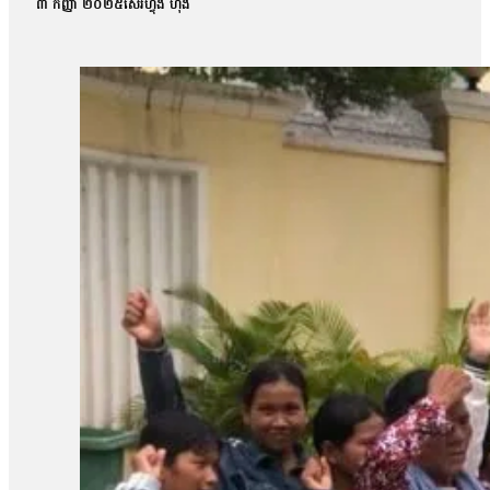
កិច្ចព្រមព្រៀងសន្តិភាពក្រុងប៉ារីសគឺលោក សឺន ជុំជួន បានថ្លែងប្រាប
៣ កញ្ញា ២០២៥
សេរីហ្វុង ហុង
ប៉ុន្តែតុលាការមិនបានបញ្ជាក់ពីមូលហេតុក្រោយការសម្រេចនេះឡើយ 
ប៉ុន្តែការប្រកាសហេតុ មិនបានលើកឡើងអំពីការសំអាងហេតុអ្វីទេ ដោយស
លោកបន្ថែមថា៖ «យើងនៅតែចាត់ទុកថាជាការប៉ះពាល់ទៅលើសិទ្ធិនៃការឃុ
ហ្នឹងមានសេរីភាព […]ក្នុងនាមជាមេធាវី យើងមិនអាចទទួលយកបានទេ 
លោកមេធាវីឱ្យដឹងថា តុលាការបានបើកសវនាការអង្គសេចក្ដីលើសំណុំរឿ
លទ្ធផលសំណើសុំនៅក្រៅឃុំដែលបានស្នើកាលពីថ្ងៃទី២៧ ខែសីហា។ បងស្រីប
ស្រីគាត់ និងសកម្មជនឯទៀត ព្រោះការបន្តឃុំខ្លួននេះបានធ្វើឱ្យប៉ះពាល់ជ
របស់បងសាន សិទ្ធ ដែលគាត់ត្រូវទទួលបន្ទុក។ អ៊ីចឹងខ្ញុំគិតថា ទី១ការអប់រំ
រហូតដល់ទៅ១៣ខែជាងហើយ[…]វាលើសពាក់កណ្ដាលនៃការអនុវត្តន៍»។ ចំណែ
របស់បងប្រុសគាត់ ហើយអ្នកស្រីស្នើសុំតុលាការពិចារណាដោះលែងលោក ស្រ៊ុន 
ទៅឱ្យនៅក្រៅឃុំតាមការស្នើសុំរបស់ក្រុមគ្រួសារ ហើយហ្នឹងក៏ជាសិទ្ធិរ
ករណីនេះ មន្រ្តីអង្កេតជាន់ខ្ពស់ នៃសមាគមន៍ការពារសិទ្ធិមនុស្ស និងអ
ពេលដែលច្បាប់កំណត់។ លោកថារដ្ឋាភិបាល និងតុលាការគួរដោះលែងសកម
ទាន់បើកសវនាការផង ឃុំគាត់រហូតដល់លើសនីតិវិធីនៃការឃុំខ្លួនដែល
បន្ថែម៖ «គួរតែឈប់ធ្វើទុក្ខបុកម្នេញដល់ប្រជាពលរដ្ឋដែលធ្វើការងារស
សាសន៍របស់គាត់ ជាពិសេសអ្នកដែលធ្វើការងារសង្គមដូចជា២៣តុលា គឺគាត់ធ
ក្រោយពីពួកគាត់លើកឡើងពីគុណសម្បត្តិ និងគុណវិបត្តិ នៃការបង្កើតតំ
សន្តិសុខសង្គម» ទាក់ទងនឹងការអធិប្បាយនានាពី CLV មានអ្នកពាក
ដោយក្នុងសំណុំរឿងទី១មានលោក ស៊្រុន ស៊្រន កញ្ញា…