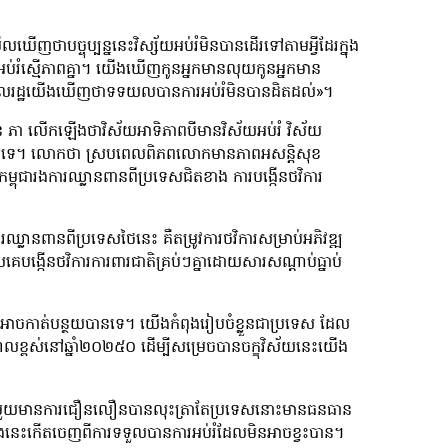
ើញថាបច្ចុប្បន្ននេះវិស្ស័យអប់រំមិនបានដើរទៅតាមអ្វីដែរក្នុង
ានការអប់រំស្មើភាពគ្នា។ យើងឃើញកូនអ្នកមាន​លុយកូនអ្នកមាន
ាពលរដ្ឋយើងឃើញថាទទយលបានការអប់រំមិនបានដិតដល់»។
គិន ភា លើកឡើងថាវិស័យអាទិភាពបីមានវិស័យអប់រំ វិស័យ
ាភិបាលទេ។ លោកថា ស្របពេលពិភពលោកមានភាពអសន្តិសុខ
កម្ពុជារងការឈ្លានពានពីប្រទេសជិតខាង ការបង្កើនថវិការ
ាន​ពាន​ពីប្រទេសថៃនេះ គឺតម្រូវការថវិការសម្រាប់អភិវឌ្ឍ
គេបង្កើនថវិការការពារជាតិគ្រប់ៗគ្នាដោយសារសណ្ដាប់ធ្នាប់
នអាចកាត់បន្ថយបានទេ។ យើងកំពុងរៀបចំខ្លួនជាប្រទេស ដែល
ូលខ្ពស់នៅឆ្នាំ២០២៥០ ដើម្បីសម្រេចបានចក្ខុវិស័យនេះយើង
ប្រទេសមួយមានការជឿនលឿនបានលុះត្រាតែប្រទេសនោះមានធនធាន
ងនេះកើតចេញពីការទទួលបានការអប់រំដែលមិនអាចខ្វះបាន។