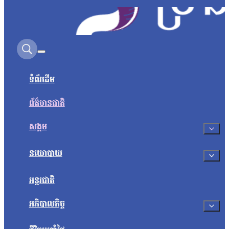
Search on this site
ទំព័រដើម
ព័ត៌មានជាតិ
សង្គម
នយោបាយ
អន្តរជាតិ
អភិបាលកិច្ច