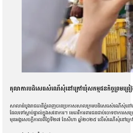
តុលាការបដិសេធសំណើសុំនៅក្រៅឃុំសកម្មជនកិច្ចព្រមព្រៀងស
សាលាដំបូងរាជធានីភ្នំពេញបានប្រកាសសាលក្រមបដិសេធសំណើសុំនៅក្រៅឃ
ដែលទៅស្ដាប់ផ្ទាល់ក្នុងសវនាការ។ មេធាវីការពារជនជាប់ចោទថាការសម្
មុនអង្គសេចក្ដីកាលពីថ្ងៃទី២៧ ខែសីហា ឆ្នាំ២០២៥ លើសំណើសុំនៅក្រៅឃុំ
សុផល, លោក ហោ សុខុន, លោក ធែល ធីលែន, អ្នកស្រី ញិប សារ៉ុម, លោក