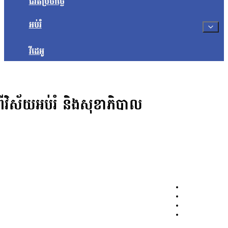
ជីវិតប្រចាំថ្ងៃ
អប់រំ
វីដេអូ
ីវិស័យអប់រំ និងសុខាភិបាល