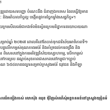
។
ភិវឌ្ឍដោយសារបញ្ញា ចំណេះដឹង ជំនាញឯកទេស ដែលធ្វើឱ្យមាន
ងអភិបាលកិច្ចល្អ បង្កើតនូវការច្នៃកម្លាំងសេដ្ឋកិច្ច»។
ដោយក្រមសីលធម៌ជាកងទ័ពមិនស្ថិតក្រោមនិន្នាការនយោបាយណា
ម្រាប់ឆ្នាំ ២០២៧ ពោលគឺនៅតែចាត់ទុកជាវិស័យអាទិភាពទី១
បន្តលើកកម្ពស់គុណភាពអប់រំ និងគាំទ្រដល់ការពង្រឹង និង
្សារ ពិសេសនៅក្នុងការអភិវឌ្ឍវិស័យឧស្សាហកម្ម, លើកកម្ពស់
ទៅការគ្រប ដណ្តប់សុខភាពជាសកលនៅកម្ពុជា។ច្បាប់
យប្រមាណ ៦៥៤លានដល្លារសម្រាប់ក្រសួងអប់រំ យុវជន និងកីឡា
ការលើកឡើងរបស់ លោករ៉ុង ឈុន ជុំវិញសំណើសុំអន្តរាគមន៍នៅក្រសួងយុត្តិធម៌