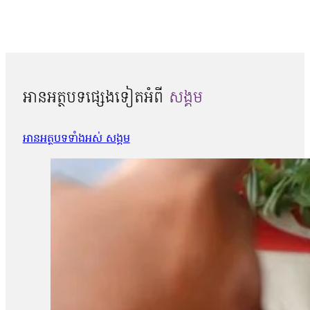
អានអត្ថបទផ្សេងទៀតអំពី
សង្គម
អានអត្ថបទទាំងអស់ សង្គម