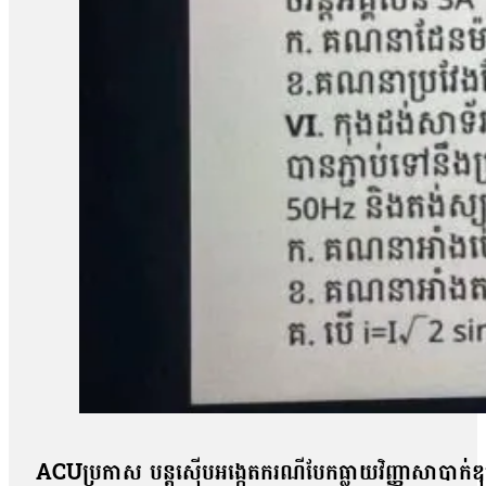
ACUប្រកាស បន្តស៊ើបអង្កេតករណីបែកធ្លាយវិញ្ញាសាបាក់ឌ