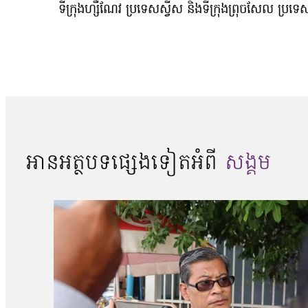
ទីក្រុងហ្សឺណែវ ប្រទេសស្វីស និងទីក្រុងព្រុចសែល ប្រទ
អានអត្ថបទផ្សេងទៀតអំពី
សង្គម