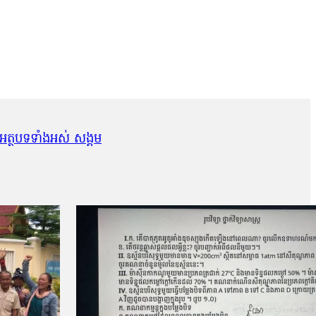
អត្ថបទទាំងអស់ សង្គម