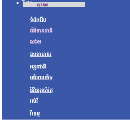
វីដេអូ
សុខភាព
ទំព័រដើម
ព័ត៌មានជាតិ
សង្គម
នយោបាយ
អន្តរជាតិ
អភិបាលកិច្ច
ជីវិតប្រចាំថ្ងៃ
អប់រំ
វីដេអូ