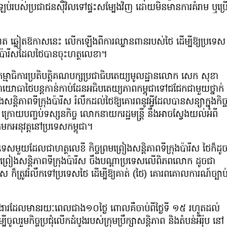
ត្រឡប់របស់ប្រជាជនស៊ីវិលទៅផ្ទះសម្បែងវិញ ដោយមិនមានការគំរាម ឬប្រ
ែត ឆ្លៀតឱកាសនេះ លើកឡើងពីការឈ្លានពានរបស់ថៃ ដើម្បីឱ្យប្រទេស
្រុងប៉ារីសដែលថៃបានចុះហត្ថលេខា។
ៈកម្មាធិការប្រតិបត្តិគណបក្សប្រជាធិបតេយ្យមូលដ្ឋានលោក សេក សុខា
ធាថៃបន្តកាន់កាប់ដែនអធិបតេយ្យភាពកម្ពុជាទៅជជែកជាមួយថ្នាក់
ងសន្តិភាពទីក្រុងប៉ារីស រំលឹកដល់ថៃឱ្យគោរពនូវអ្វីដែលបានសន្យាក្នុងកិច្
្រោយបញ្ចប់ទស្សនកិច្ច លោកនាយករដ្ឋមន្រ្តី នឹងអាចស្វែងយល់អំពី
កមកអនុវត្តនៅប្រទេសកម្ពុជា។
មួយដែលជាហត្ថលេខី កិច្ចព្រមព្រៀងសន្តិភាពទីក្រុងប៉ារីស ថៃក៏ដូ
ចព្រមព្រៀងសន្តិភាពទីក្រុងប៉ារីស ចឹងបណ្ដាប្រទេសលើពិភពលោក ដូចជា
រីស ក៏ត្រូវរំលឹកទៅប្រទេសថៃ ដើម្បីឱ្យគាត់ (ថៃ) គោរពគោលការណ៍ច្បាប
ចការងារដែលមានរយៈពេលជាង១០ថ្ងៃ ពោលគឺចាប់ពីថ្ងៃទី ១៥ រហូតដល់
ូលរួមកិច្ចប្រជុំលើកដំបូងរបស់ក្រុមប្រឹក្សាសន្តិភាព និងតំបន់អឺរ៉ុប នៅ