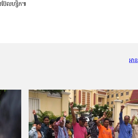
េសប៊ែលហ្សិក៕
អាន