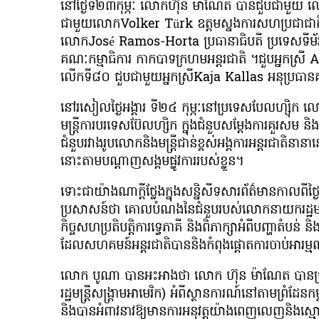
នៅថ្ងៃទី២៣កុម្ភៈ លោកហ៊ុន ម៉ាណែត បានជួបជាមួយ 
ជាមួយលោកVolker Türk ឧត្តមស្នងការសហប្រជាជាតិទទួលប
លោកJosé Ramos-Horta ប្រធានាធិបតី ប្រទេសទីម័
គណៈកម្មាធិការ កាកបាទក្រហមអន្តរជាតិ ។ជួបអ្នកស្រ
លើកទី៨០ ជួបជាមួយអ្នកស្រីKaja Kallas អនុប្រធានគណ
នៅរសៀលថ្ងៃអង្គារ ទី២៤ កុម្ភៈនៅប្រទេសបែលហ្ស៊ិក 
មន្ត្រីការបរទេសប៊ែលហ្សិក ក្នុងជំនួបសម្តែងការគួរសម
ជំនួបរវាងរូបលោកនិងមន្ត្រីជាន់ខ្ពស់អង្គការអន្តរជាត
នោះតាមបណ្ដាញសង្គមផ្លូវការរបស់ខ្លួន។
ទោះជាយ៉ាងណាក្ដីថ្លែងក្នុងសន្និសីទសារព័ត៌មានកាលពីថ្ង
ប្រសាសន៍ថា គោលបំណងនៃជំនួបរបស់លោកនាយករដ្ឋមន្រ្តីជាម
កិច្ចសហប្រតិបត្តិការទ្វេភាគី និងពិភាក្សាអំពីបញ្ហាតំបន
ដែលសហគមន៍អន្តរជាតិបាននិងកំពុងផ្តោតការចាប់អារម្មណ
លោក បូណា បានអះអាងថា លោក ហ៊ុន ម៉ាណែត បានប្រាប់ដ
រដ្ឋមន្រ្តីសង្រ្គាមអាមេរិក) អំពីស្ថានការណ៍នៅតាមព្រំដែ
និងបានអំពាវនាវឱ្យមានការអនុវត្តយ៉ាងពេញលេញនិងស្មោះត