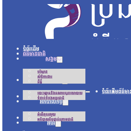
ទំព័រដើម
ព័ត៌មានជាតិ
សង្គម
បរិស្ថាន
សិទ្ធិការងារ
នយោបាយ
ដីធ្លី
ទំព័រដើម
ព័ត៌មា
បោះឆ្នោតនិងគណបក្សនយោបាយ
អន្តរជាតិ
ទំនាក់ទំនងអន្តរជាតិ
អភិបាលកិច្ច
អំពើពុករលួយ
ជីវិតប្រចាំថ្ងៃ
អភិបាលកិច្ចថ្នាក់ក្រោមជាតិ
អប់រំ