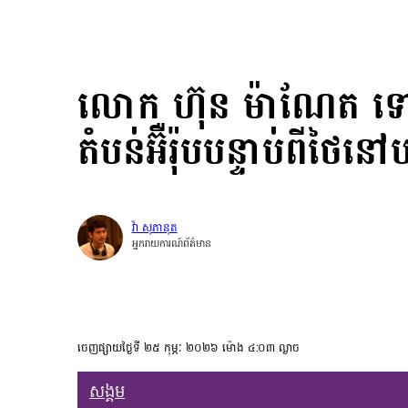
លោក ហ៊ុន ម៉ាណែត ទៅអ
តំបន់អ៊ឺរ៉ុបបន្ទាប់ពីថៃនៅបន
វ៉ា សុភានុត
អ្នករាយការណ៍ព័ត៌មាន
ចេញផ្សាយថ្ងៃទី ២៥ កុម្ភៈ ២០២៦ ម៉ោង ៤:០៣ ល្ងាច
សង្គម