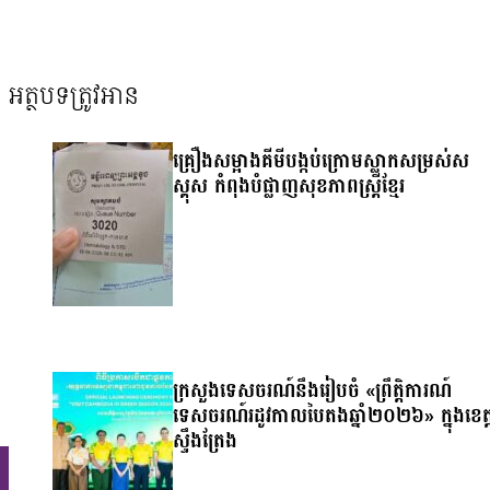
អត្ថបទត្រូវអាន
គ្រឿងសម្អាងគីមីបង្កប់ក្រោមស្លាកសម្រស់ស
ស្គុស កំពុងបំផ្លាញសុខភាពស្ត្រីខ្មែរ
ក្រសួងទេសចរណ៍នឹងរៀបចំ «ព្រឹត្តិការណ៍
ទេសចរណ៍រដូវកាលបៃតងឆ្នាំ២០២៦» ក្នុងខេត្
ស្ទឹងត្រែង