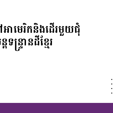
ាមេរិកនិងដើរមួយជុំ
្តទន្ទ្រានដីខ្មែរ