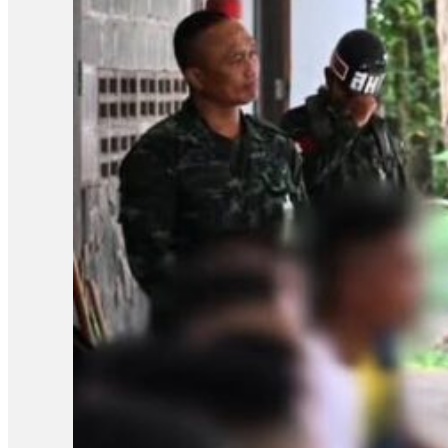
«អំណះតទៅ យើងត្រូវតែធ្វើការងារការទូតឱ្យកាន់តែសកម្មបន្ថែមទៀត
ធ្វើការងារការទូតយ៉ាងសកម្មទេ ដូច្នេះយើងជាប្រទេសរងគ្រោះ បែរទៅជា
យោធាបរទេសនៅតំបន់ជម្លោះនៅពេលនេះមានសារៈសំខាន់សម្រាប់កម្ពុជា ក្ន
អំណាចផងនៅពេលនេះ គឺពិតជាមានសារៈសំខាន់សម្រាប់កម្ពុជា ពីព្រោះអ្
បន្តថា កម្ពុជាគួរធ្វើឱ្យកាន់តែប្រសើរឡើងនូវទំនាក់ទំនងការបរទេសជ
ជាមួយបណ្ដាប្រទេសទាំងអស់ដើម្បីផលប្រយោជន៍ជាតិយើង ទាំងវិស័យនយោ
បើសិនជាគ្មានអន្តរាគមន៍ទាន់ពេលវេលា ពីប្រធានាធិបតីសហរដ្ឋអាមេរិក
ដែលជាប្រធានអាស៊ានប្ដូរវេនទេ ប្រហែលជាយើងអត់ទាន់ទទួលបាននូវបទឈប់ប
ថ្ងៃទី៣០ ខែកក្កដា ឆ្នាំ២០២៥ មានប្រសាសន៍ថា លោកមានការសោកស្តាយចំ
លោកសង្ឃឹមថា អ្នកដែលរងផលប៉ះពាល់ នឹងវិលត្រលប់ទៅរកជីវភាពប្រក្រតី
ប្រកដ និងបន្ធូរបន្ថយភាពតានតឹង ដោយសម្របសម្រួលជាមួយប្រទេសពាក់ព័ន្ធ
ទាំងតាមដានការអនុវត្តន៍បទឈប់បាញ់រវវាងប្រទេសទាំងពីរ។ អ្នកស្រីថា៖ «ដើម
ពាក់ព័ន្ធដើម្បីទៅឃ្លាំមើលទាំងទីតាំង ទាំងសភាពការណ៍ជាក់ស្ដែងនៅលើបញ
អាស៊ាន និងពីបណ្ដាប្រទេសមហាអំណាចចំនួន១៣ប្រទេស»។ អនុព័ទ្ធយោធា ព
ប្រទេសម៉ាឡេស៊ី ឥណ្ឌូនេស៊ី ហ្វីលីពីន សិង្ហបុរី ឡាវ វៀតណាម និងប្រទ
នាយករដ្ឋមន្ត្រីនៃប្រទេសទាំងពីរនៅប្រទេសម៉ាឡេស៊ី ដែលមាននាយករដ្ឋមន្