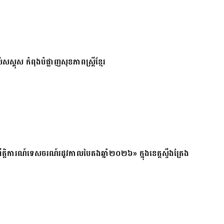
សស្គុស កំពុងបំផ្លាញសុខភាពស្ត្រីខ្មែរ
ត្តិការណ៍ទេសចរណ៍រដូវកាលបៃតងឆ្នាំ២០២៦» ក្នុងខេត្តស្ទឹងត្រែង