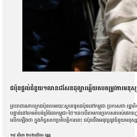
ជប៉ុន​ផ្ដល់​ជំនួយ​១លាន​៨សែន​ដុល្លារ​ឆ្លើយតប​តម្រូវការ​មនុស្
ព្រះរាជាណាចក្រជប៉ុនតាមរយៈស្ថានទូតជប៉ុននៅកម្ពុជា ប្រកាសថា រដ្ឋ
បន្ទាន់នៅតាមតំបន់ព្រំដែនកម្ពុជា-ថៃ។នេះបើតាមការប្រកាសរបស់ផេកហ្វេស
លើកឡើងថា ក្នុងកិច្ចសហប្រតិបត្តិការនេះ ជប៉ុននឹងអនុវត្តនូវជំនួយមនុស
ដើម្បីកុមារ (យូនីសេហ្វ)។ លោកបន្ថែមទៀតថា រដ្ឋាភិបាលជប៉ុនគាំទ្រយ
ដើម្បីកាត់បន្ថយការលំបាករបស់អ្នកដែលរងគ្រោះ។ លោក អ៊ូអិណុ អាត់ស៊ូ
១៥ សីហា ២០២៥
វិចារ វណ្ណ