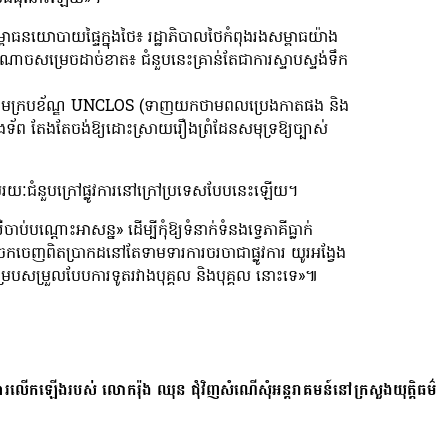
ាធនយោ​បាយផ្ទៃក្នុងថៃ៖ រដ្ឋាភិបាលថៃកំពុងរងសម្ពាធយ៉ាង
វះអំណាចសម្រេចដាច់ខាត៖ ជំនួបនេះគ្រាន់តែជាការស្ទាបស្ទង់ទឹក
ចប់ក្រោមក្របខ័ណ្ឌ UNCLOS (ទាញយកថាមពលប្រេងកាតផង និង
ទ័ព តែងតែចង់ឱ្យដោះស្រាយរឿងព្រំដែនសមុទ្រ​ឱ្យច្បាស់
យៈជំនួបក្រៅផ្លូវការនៅក្រៅប្រទេសបែបនេះឡើយ។
់បណ្តោះអាសន្ន» ដើម្បីកុំឱ្យទំនាក់ទំនងទ្វេភាគីធ្លាក់
ទេ។ ច្រកចេញពិតប្រាកដនៅតែទាមទារការចរចាជាផ្លូវការ យូរអង្វែង
ម្របសម្រួលបែបការទូតរវាងបុគ្គល និងបុគ្គល នោះទេ»៕
ការលើកឡើងរបស់ លោករ៉ុង ឈុន ជុំវិញសំណើសុំអន្តរាគមន៍នៅក្រសួងយុត្តិធម៌