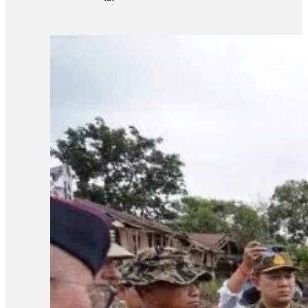
រួមដំណើរទស្សនកិច្ចទៅកាន់តំបន់ព្រំដែន ហើយមានការគ្រាំគ្រាចិត្តជាពន់
ប្រទេសកម្ពុជា»។ ការប្រកាសផ្ដល់ជំនួយសង្គ្រោះបន្ទាន់ពីសំណាក់ជប៉
នេះផុសមិនបានកន្លះម៉ោងផង មានអ្នកចូលចែករំលែកប្រមាណជាង១ពាន់ន
សប្បុរសរបស់ប្រជាជនជប៉ុន ដែលតែងតែជួយកម្ពុជា»។ គណនេយ្យហ្វេស
ឈ្លានពានយោធាសៀម ។ សូមជួយបន្តរការគាំទ្រជាមួយកម្ពុជាជម្រុញឱ្យភា
ចេញសេចក្ដីថ្លែងការណ៍គាំទ្រឱ្យមានបទឈប់បាញ់ជាអចិន្ត្រៃយ៍និងប្រកា
ពីដើមទសវត្សរ៍ឆ្នាំ 1990 មក ប្រទេសជប៉ុនជាដៃគូដ៏សំខាន់របស់កម្ពុជាដ
គេហទំព័រសារព័ត៌មាន cambodianess.comកាលពីថ្ងៃទី១២ខែសីហា២០២៥ ផ
20 ភាគរយនៃជំនួយអភិវឌ្ឍន៍ផ្លូវការសរុប (ODA) ដែលកម្ពុជាទទួលបាន។