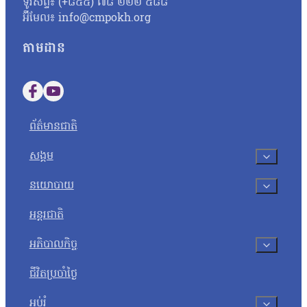
ទូរសព្ទ៖ (+៨៥៥) ៧៨ ២២២ ៥៨៨
អ៊ីមែល៖ info@cmpokh.org
តាមដាន
Follow us on Facebook
Follow us on YouTube
ព័ត៌មានជាតិ
សង្គម
នយោបាយ
អន្តរជាតិ
អភិបាលកិច្ច
ជីវិតប្រចាំថ្ងៃ
អប់រំ