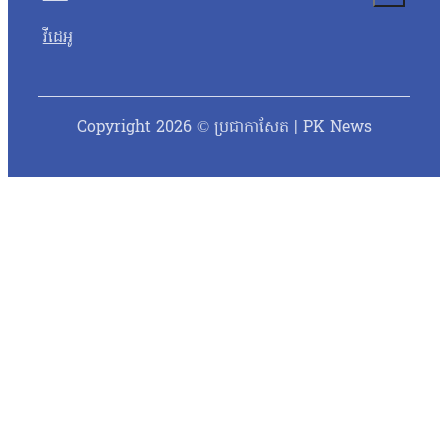
វីដេអូ
Copyright 2026 © ប្រជាកាសែត | PK News