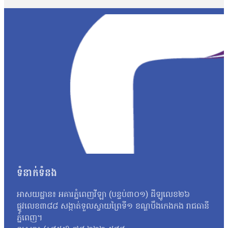
ដោយមិនរើសមុខ ការរក្សានូវសម្បត្តិបេតិកភណ្ឌវប្បធម៌ និងការហាមឃា
បានអះអាងថានឹងធ្វើដំណើរទស្សនកិច្ចតាមដាននៅដើមខែកញ្ញា ដើម្បីផ្ទៀងផ
កាលពីព្រឹកថ្ងៃទី២៩ ខែកក្កដា ពោលគឺក្រោយបទឈប់បាញ់ចូលជាធរមានប
ទាហាន ថៃក៏បានបញ្ជូនកងទ័ពខ្មែរចំនួន២នាក់បន្ថែមទៀតតាមរយៈរថយន្តសង្
ទំនាក់ទំនង
អាសយដ្ឋាន៖ អគារភ្នំពេញវីឡា (បន្ទប់៣០១) ដីឡូលេខ២៦
ផ្លូវលេខ៣៨៨ សង្កាត់ទួលស្វាយព្រៃទី១ ខណ្ឌបឹងកេងកង រាជធានី
ភ្នំពេញ។