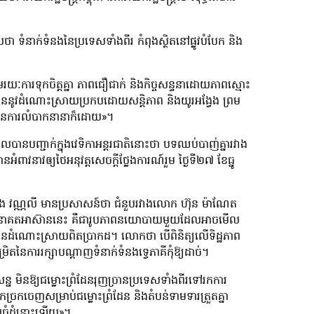
ាក់ទំនងនៃប្រទេសទាំងពីរ កំពុងស្ថិតនៅផ្លូវបំបែក និង
ាមរយៈការទុកចិត្តគ្នា ភាពជឿជាក់ និងកិច្ចសន្ទនាដោយភាពស្មោះ
រេចបាននូវដំណោះស្រាយប្រកបដោយសន្តិភាព និងយូរអង្វែង ព្រម
ានការលំបាកនានាក៏ដោយ»។
បញ្ជាក់ក្នុងវេទិកាអន្តរជាតិនោះថា បទឈប់បាញ់គ្នារវាង
វនាវឲ្យថៃអនុវត្តសេចក្តីថ្លែងការណ៍រួម ថ្ងៃទី២៧ ខែធ្នូ
សេង វណ្ណលី មានប្រសាសន៍ថា ជំនួបរវាងលោក ហ៊ុន ម៉ាណែត
ិកាអនាគតអាស៊ាននេះ គឺជារូបភាពនយោបាយមួយដែលអាចមើល
ច្រកនៃដំណោះស្រាយពិតប្រាកដ។ លោកថា បើពិនិត្យលើទិដ្ឋភាព
តនៃការរក្សាបណ្តាញទំនាក់ទំនង​ទ្វេភាគីកុំឱ្យដាច់។
ន មិនឱ្យជម្លោះព្រំដែនរុញច្រានប្រទេសទាំងពីរទៅរកការ
ច្រកចេញសម្រាប់ជម្លោះព្រំដែន និងតំបន់ទាមទារត្រួតគ្នា
័យធំដុំនោះឡើយ»។