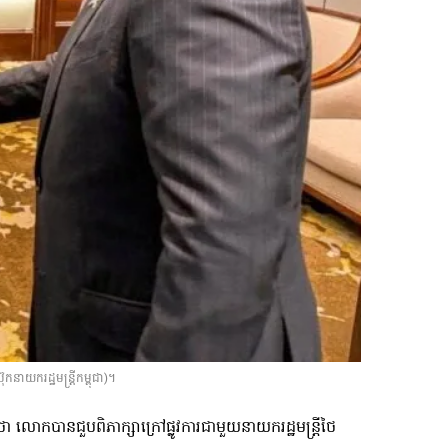
ាយករដ្ឋមន្ត្រីកម្ពុជា)។
លោកបានជួបពិភាក្សាក្រៅផ្លូវការជាមួយនាយករដ្ឋមន្ត្រីថៃ