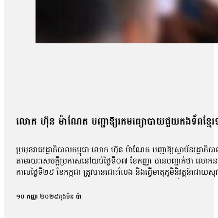
លោក ហ៊ុន ម៉ាណែត បញ្ជាឱ្យរកមធ្យោបាយជួយកងទ័ពខ្មែរទា
ប្រមុខរាជរដ្ឋាភិបាលកម្ពុជា លោក ហ៊ុន ម៉ាណែត បញ្ជាឱ្យស្ថាប័នរដ្ឋា
តាមរយៈសេចក្តីប្រកាសនៅយប់ថ្ងៃទី០៧ ខែកញ្ញា បានបញ្ជាក់ថា លោកនាយករ
កាលថ្ងៃទី២៩ ខែកក្កដា ត្រូវបានដោះលែង និងធ្វើមាតុភូមិនិវត្តន៍ដោយ
បន្ទាន់។ សេចក្តីប្រកាសបញ្ជាក់ថា៖«សម្តេចធិបតីបានណែនាំដោយផ្ទាល់ដល
កងទ័ពទាំងនោះ»។ ប្រភពដដែលបន្តថា ក្រសួងការបរទេស ក្រសួងការពារជ
១០ កញ្ញា ២០២៥
តុងចិន ប៉ា
ដើម្បីធ្វើយ៉ាងណាឱ្យថៃដោះលែងកងទ័ពខ្មែរទាំង១៨រូប និងបញ្ឈប់ការរំលោ
ពិនិត្យនិងធ្វើមាតុភូមិនិវត្តន៍ ជនស៊ីវិលត្រូវបានការពារពីការផ្លាស់ទីដោ