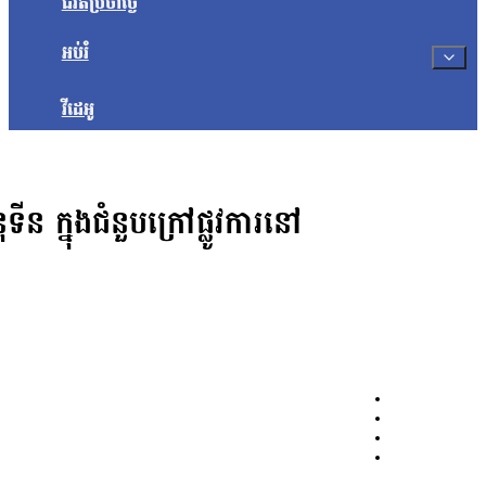
ជីវិតប្រចាំថ្ងៃ
អប់រំ
វីដេអូ
ន ក្នុងជំនួបក្រៅផ្លូវការនៅ