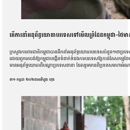
តើការនាំអនុព័ន្ធយោធាបរទេសទៅមើលព្រំដែនកម្ពុជា-ថៃមាន
ក្រសួងការពារជាតិកម្ពុជាបានដឹកនាំអនុព័ទ្ធយោធាបរទេសចំនួន១៣ប្រទេស
ដោយពួកគេចង់ឱ្យកម្ពុជាបង្កើនទំនាក់ទំនងការបរទេសឱ្យកាន់តែសកម្ម
មានអនុព័ទ្ធយោធាពីបណ្ដាប្រទេសនានា ដែលរួមមានពីប្រទេសមហាអំណា
ក៏សេនានុព័ន្ធយោធារហូតដល់១៣ប្រទេសបានមកចូលរួម ហើយពិសេសនៅក្
មានប្រទេសមហាអំណាច ចូលរួមការងារជាមួយកម្ពុជាក្នុងជម្លោះកម្ពុជ
៣១ កក្កដា ២០២៥
សេរីហ្វុង ហុង
ថាកម្ពុជាគួរពិនិត្យឡើងវិញនូវនយោបាយការបរទេសជាមួយប្រទេសមហាអំណា
ទៅរកចិនពីសំណាក់កម្ពុជា។ លោកថា៖ «វាជាវេលាមួយល្អដែរសម្រាប
ព្រោះយើងមើលទៅទាំងចិន ទាំងអាមេរិកហ្នឹងគឺគេមិនមានបំណងអីនឹងមកយក
គឺជាមួយមហាអំណាចទាំងអស់ហ្នឹងឡើងវិញ ពិសេសអាមេរិក និងចិន»។ ចំណែ
ដោយផ្ទាល់ ហើយលោកសង្ឃឹមថានឹងមានកាជំរុញឱ្យអនុវត្តបទឈប់បាញ់រវាង
អង្គទូត១៣ប្រទេសផ្សេងទៀតដែលបានចុះទៅផ្ទាល់នៅតំបន់ជម្លោះ ខ្ញុំគ
ជាមួយបរទេស គឺមានសារៈសំខាន់ ព្រោះលោកថាកន្លងមករដ្ឋាភិបាលកម្ពុជ