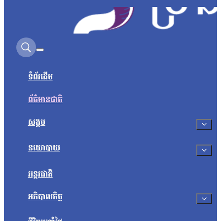
Search on this site
ទំព័រដើម
ព័ត៌មានជាតិ
សង្គម
នយោបាយ
អន្តរជាតិ
អភិបាលកិច្ច