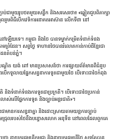
ាប់ជាមួយរូបថតមួយសន្លឹក និងសរសេរថា៖ «ឆ្លៀតជួបពិភាក្សា
ុនចូលរួមពិធីបើកវេទិកាអនាគតអាស៊ាន លើកទី៣ នៅ
ងនៅឡើយទេ។ កម្ពុជា និងថៃ បានទម្លាក់កម្រិតទំនាក់ទំនង
ាតាមព្រំដែន។ សព្វថ្ងៃ ទាហានថៃបានរំលោភកាន់កាប់ដីខ្មែរជា
ែនតំបន់ភ្នំ។
យ បណ្ឌិត យង់ ពៅ មានប្រសាសន៍ថា ការផ្សាយព័ត៌មានពីជំនួប
ុជាតែងបើកទូលាយផ្នែកសន្ទនាការទូតជាមួយថៃ បើទោះជាថៃកំពុង
ជាតិ និងទំនាក់ទំនងការទូតជាប្រក្រតី។ បើទោះជាថៃប្រកាន់
ាស់លើផ្នែកការទូត និងច្បាប់អន្តរជាតិ»។
ាមានការសន្ទនាគ្នា និងដោះស្រាយតាមយន្តការច្បាប់
យមជ្រុលរបស់ថៃនឹងបន្ទោសលោក អនុទីន នៅពេលដែលពួកគេ
យករដ្ឋមន្ត្រីកម្ពុជា និងនាយករដ្ឋមន្ត្រីថៃ សុទ្ធតែបាន