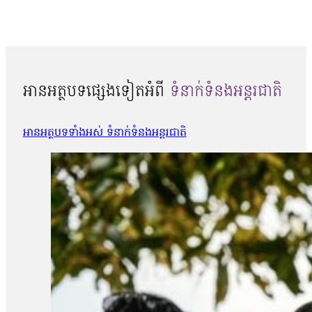
អានអត្ថបទផ្សេងទៀតអំពី
ទំនាក់ទំនងអន្តរជាតិ
អានអត្ថបទទាំងអស់ ទំនាក់ទំនងអន្តរជាតិ