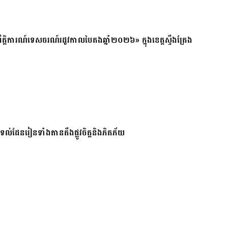
ត្តិការណ៍ទេសចរណ៍រដូវកាលបៃតងឆ្នាំ២០២៦» ក្នុងខេត្តស្ទឹងត្រែង
ែរនៅទល់ដែនរៀនទាំងតានតឹងផ្លូវចិត្តនិងភិតភ័យ