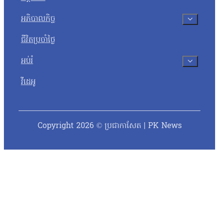
អភិបាលកិច្ច
ជីវិតប្រចាំថ្ងៃ
អប់រំ
វីដេអូ
Copyright 2026 © ប្រជាកាសែត | PK News