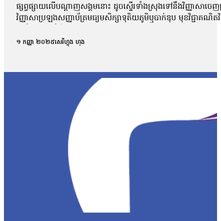
ផ្សព្វផ្សាយលើបណ្ដាញសង្គមនោះ ដូចស្ទើរទាំងស្រុងទៅនឹងវិញ្ញាសាច
វិញ្ញាសាប្រឡងសញ្ញាប័ត្រមធ្យមសិក្សាទុតិយភូមិឬបាក់ឌុប មុខវិជ្ជាគណ
អប់រំចេញមុខបំភ្លឺករណីនេះ ដោយសារតែវិញ្ញាសាដែលបានបែកធ្លាយដូចគ
ពេល នៅក្នុងគ្រុបតេឡេក្រាម ដែលបានបែកធ្លាយ។ តាមរយៈលិខិតចុះថ្ងៃទី១
១ កញ្ញា ២០២៥
សេរីហ្វុង ហុង
ផ្សព្វផ្សាយ ត្រូវបានរកឃើញថា វិញ្ញាសាទាំងនោះ ដូចទៅនឹងវិញ្ញាស
វិញ្ញាសាប្រឡងគណិតវិទ្យាថ្នាក់វិទ្យាសាស្ត្រ ប្រឡងថ្ងៃទី ២៩/០
បង្ហោះព័ត៌មានដែលនិយាយថា ការបែកធ្លាយនូវវិញ្ញាសាគណិតវិទ្យា គឺជាអ្
ក្របណ្ដាញសង្គមទាំងអស់ដើម្បីអាចប្រមូលភ័ស្តុតាងបានគ្រប់ជ្រុងជ្រ
វិញ្ញាសាដែលបានចេញប្រឡងពិតមែន ក៏ប៉ុន្តែគ្មានការបញ្ជាក់ណាមួយថាមា
ឃើញថា មានវិញ្ញាសាមួយចំនួនដែលបង្ហោះនៅលើបណ្ដាញសង្គមនោះគឺមានទម
មកដល់ពេលនេះយើងនឹងព្យាយាមស្រាវជ្រាវបន្ថែមទៀត។ យើងក៏រង់ចាំទទួ
បែកធ្លាយវិញ្ញាសាប្រឡងនេះ មានលទ្ធភាពអាចកើតឡើងបានក្នុងដំណា
កាលដែលអាចមានការបែកធ្លាយ យើងអាចគិតថា ក្នុងដំណាក់កាលនៃការ co
ក្រោយពេលប្រឡងតែម្ដង អ៊ីចឹងហើយបានជានៅក្នុងរបាយការណ៍យើងបានបញ្ជ
របស់ អ.ប.ព.»។ ក៏ប៉ុន្តែលោក សយ ច័ន្ទវិចិត្រ អះអាងថារូបថតវិ
វិច្ឆិកា អ្នកនាំពាក្យក្រសួងអប់រំ យុវជន និងកីឡា បានប្រាប់ថាក្រសួងអប
នោះទេ។ អ្នកស្រីថា៖ «អ្វីដែលយើងរកឃើញបឋមហ្នឹងគឺមានន័យថា វិញ្
បន្ថែមទៀតតាមរយៈធនធានដែលមាន ប៉ុន្តែរហូតមកដល់ពេលនេះមិនទាន់មាន
នេះនឹងត្រូវទទួលទោសទណ្ឌទៅតាមវិធានដែលបានចែង។ ជុំវិញករណីនេះ ប