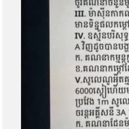
រឿងនៅសាលាឧទ្ធរណ៍នេះ ពួកគាត់គួរត្រូវបានទទួលការលើកលែងចោទប្រកាន់
ខេត្តកំពង់ឆ្នាំង មានជម្លោះដីធ្លីជាមួយក្រុមហ៊ុន ខេ.ឌី.ស៊ី (KDC) ដែ
ចំនួន១០៨គ្រួសារ។ ពលរដ្ឋដែលរងផលប៉ះពាល់បានតវ៉ាទាមទាររកដំណោ
ចំនួន៥នាក់គឺ លោក សៀង ហេង លោក ម៉ាង យ៉ាវ លោក គុជ…