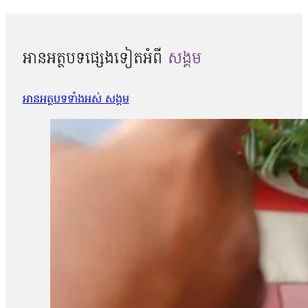
អានអត្ថបទផ្សេងទៀតអំពី
សង្គម
អានអត្ថបទទាំងអស់ សង្គម