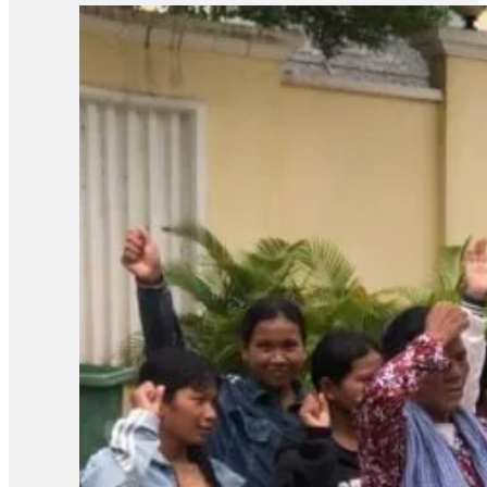
លោកបន្ថែមថា៖ «យើងនៅតែចាត់ទុកថាជាការប៉ះពាល់ទៅលើសិទ្ធិនៃការឃុ
ហ្នឹងមានសេរីភាព […]ក្នុងនាមជាមេធាវី យើងមិនអាចទទួលយកបានទេ 
លោកមេធាវីឱ្យដឹងថា តុលាការបានបើកសវនាការអង្គសេចក្ដីលើសំណុំរឿ
លទ្ធផលសំណើសុំនៅក្រៅឃុំដែលបានស្នើកាលពីថ្ងៃទី២៧ ខែសីហា។ បងស្រីប
ស្រីគាត់ និងសកម្មជនឯទៀត ព្រោះការបន្តឃុំខ្លួននេះបានធ្វើឱ្យប៉ះពាល់ជ
របស់បងសាន សិទ្ធ ដែលគាត់ត្រូវទទួលបន្ទុក។ អ៊ីចឹងខ្ញុំគិតថា ទី១ការអប់រំ
រហូតដល់ទៅ១៣ខែជាងហើយ[…]វាលើសពាក់កណ្ដាលនៃការអនុវត្តន៍»។ ចំណែ
របស់បងប្រុសគាត់ ហើយអ្នកស្រីស្នើសុំតុលាការពិចារណាដោះលែងលោក ស្រ៊ុន 
ទៅឱ្យនៅក្រៅឃុំតាមការស្នើសុំរបស់ក្រុមគ្រួសារ ហើយហ្នឹងក៏ជាសិទ្ធិរ
ករណីនេះ មន្រ្តីអង្កេតជាន់ខ្ពស់ នៃសមាគមន៍ការពារសិទ្ធិមនុស្ស និងអ
ពេលដែលច្បាប់កំណត់។ លោកថារដ្ឋាភិបាល និងតុលាការគួរដោះលែងសកម
ទាន់បើកសវនាការផង ឃុំគាត់រហូតដល់លើសនីតិវិធីនៃការឃុំខ្លួនដែល
បន្ថែម៖ «គួរតែឈប់ធ្វើទុក្ខបុកម្នេញដល់ប្រជាពលរដ្ឋដែលធ្វើការងារស
សាសន៍របស់គាត់ ជាពិសេសអ្នកដែលធ្វើការងារសង្គមដូចជា២៣តុលា គឺគាត់ធ
ក្រោយពីពួកគាត់លើកឡើងពីគុណសម្បត្តិ និងគុណវិបត្តិ នៃការបង្កើតតំ
សន្តិសុខសង្គម» ទាក់ទងនឹងការអធិប្បាយនានាពី CLV មានអ្នកពាក
ដោយក្នុងសំណុំរឿងទី១មានលោក ស៊្រុន ស៊្រន កញ្ញា…