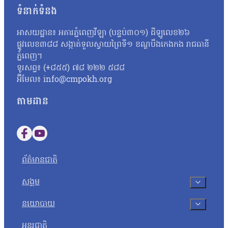
ប្រឡងដែលបានខិតខំរៀនសូត្រអាចបាក់ទឹកចិត្ត។ តែយ៉ាងណា លោកសំណូម
ទំនាក់ទំនង
ហើយហ្នឹង ខ្ញុំថាទោះយ៉ាងណាយើងត្រូវតែមានមទោនភាពចំពោះអ្វីដែលយើង
ហើយបើថាឯកសារនោះមានការបែកធ្លាយមែន នោះក្រសួងគួរតែគិតថាតើគួរធ្វើយ
អាសយដ្ឋាន៖ អគារភ្នំពេញវីឡា (បន្ទប់៣០១) ដីឡូលេខ២៦
កម្ពុជាឯករាជ្យ អ្នកស្រី អ៊ុក ឆាយ៉ាវី ស្នើដល់ក្រសួងអប់រំ យុវជន 
ផ្លូវលេខ៣៨៨ សង្កាត់ទួលស្វាយព្រៃទី១ ខណ្ឌបឹងកេងកង រាជធានី
អ្នកស្រីថា៖ «ប្រសិនបើឃើញបែកធ្លាយវិញ្ញាសា ក្រសួងអប់រំក៏ដូចជាអង្
ភ្នំពេញ។
សូត្របានទេ គួរតែបញ្ជាក់វិញបញ្ជាក់ប្រាប់វិញថា អញ្ចេះអញ្ចោះវិញអ៊ីច
ទូរសព្ទ៖ (+៨៥៥) ៧៨ ២២២ ៥៨៨
ប្រឡងសញ្ញាបត្រមធ្យមសិក្សាទុតិយភូមិ សម័យប្រឡង ២៨ សីហា ២០២៥
អ៊ីមែល៖ info@cmpokh.org
បេក្ខជនថ្នាក់វិទ្យាសាស្ត្រចំនួនជាង៤ម៉ឺននាក់ (៤០ ៦៧៨ នាក់) ស្ត្រី
តាមដាន
Follow us on Facebook
Follow us on YouTube
ព័ត៌មានជាតិ
សង្គម
នយោបាយ
អន្តរជាតិ