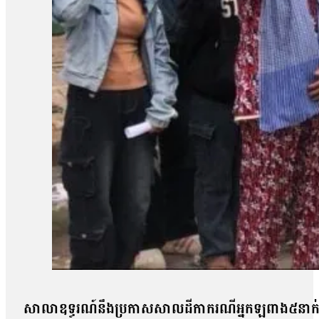
សាលាឧទ្ធរណ៍នឹងប្រកាសសាលដីកាករណីអ្នកឡពាង៥នាក់ 