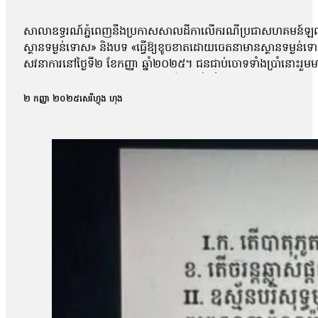
សាលាឧទ្ធរណ៍ភ្នំពេញនឹងប្រកាសសាលដីកាលើករណីប្រជាសហគមន៍ឡពាង ខេ
ស្ថានទម្ងន់ទោស» និងបទ «ធ្វើឱ្យខូចខាតដោយចេតនាមានស្ថានទម្ងន
សវនាការនៅថ្ងៃទី២ ខែកញ្ញា ឆ្នាំ២០២៥។ ជនជាប់ចោទទាំងប្រាំនោះ
កន្លែងធ្វើការបាន។ ការកោះហៅនេះ គឺពាក់ព័ន្ធនឹងករណីហិង្សា ដែលកើត
កាសែតបន្ទាប់ពីលោកចេញពីសវនាការថា តុលាការបានចោទសួរលោកពីករណីដ
២ កញ្ញា ២០២៥
សេរីហ្វុង ហុង
លោកអាចត្រឹមឆ្លើយទៅតាមសំណួរដែលគេសួរប៉ុណ្ណោះ ដោយមិនអាចជំទ
លោក ម៉ាង យ៉ាវ ថាលោកមិនទាន់រំពឹងយ៉ាងណាទេថា នៅថ្ងៃប្រកាសសាល
មុនមកវាមិនសូវរំពឹងប៉ុន្មានទេ អារឿងតុលាការ រឿងយុត្តិធម៌រឿងនេះ មិនទា
ប្រជាសហគមន៍វ័យ៤៨ឆ្នាំរូបនេះ ស្នើសុំតុលាការទម្លាក់ចោលបទចោទល
ប្រជាសហគមន៍ឡពាងមួយរូបទៀត ដែលរងបទចោទនេះដែរគឺលោក ស្ងួន ញឿន 
ប្រជាសហគមន៍ឡពាង និងក្រុមហ៊ុនKDC។ លោក ញឿន អះអាងថា របាយកា
«ខ្ញុំអត់សូវសង្ឃឹមប៉ុន្មានទេព្រោះតុលាការអត់បានចុះទៅកន្លែងកើតហេតុផ្
សម្ដេចបវធិបតី ហ៊ុន ម៉ាណែត សូមឱ្យគាត់ឡើងថ្មីធ្វើនាយករដ្ឋមន្ត្រីមេ
បាត់បង់ដីធ្លី»។ រីឯភរិយារបស់លោក ស្ងួន ញឿន គឺអ្នកស្រី អុំ សុភី បានច
ដោយសារតែក្រុមហ៊ុនជាអ្នកបំពានមកលើពួកខ្ញុំ បែរជាពួកគាត់មិនមានទោស ហ
បំផ្លាញរបស់ទ្រព្យគេទេ»។ អ្នកស្រី អុំ សុភី ថាអ្នកស្រីនឹងប្ដឹងបន
អង្គការលីកាដូលោក អំ សំអាត មានប្រសាសន៍ថា ករណីដីធ្លីនៅភូមិឡពាង ឃុំត
តំណាងសហគមន៍ និងសមាជិកសហគមន៍ជាច្រើនត្រូវបានជាប់ពន្ធនាគារដ