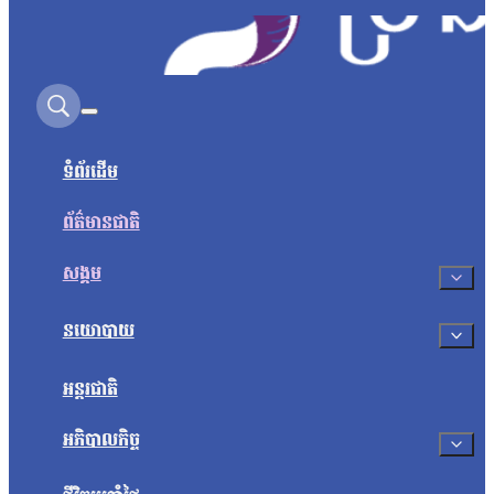
Search on this site
ទំព័រដើម
ព័ត៌មានជាតិ
សង្គម
នយោបាយ
អន្តរជាតិ
អភិបាលកិច្ច