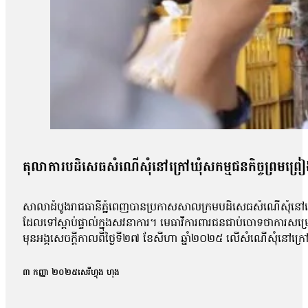
តុលាការបដិសេធសំណើសុំនៅក្រៅឃុំសកម្មជនកិច្ចព្រមព្រៀងស
សាលាដំបូងរាជធានីភ្នំពេញបានប្រកាសសាលក្រមបដិសេធសំណើសុំនៅក្រៅឃ
ដែលទៅស្ដាប់ផ្ទាល់ក្នុងសវនាការ។ មេធាវីការពារជនជាប់ចោទថាការសម្
មុនអង្គសេចក្ដីកាលពីថ្ងៃទី២៧ ខែសីហា ឆ្នាំ២០២៥ លើសំណើសុំនៅក្រៅឃុំ
សុផល, លោក ហោ សុខុន, លោក ធែល ធីលែន, អ្នកស្រី ញិប សារ៉ុម, លោក
កិច្ចព្រមព្រៀងសន្តិភាពក្រុងប៉ារីសគឺលោក សឺន ជុំជួន បានថ្លែងប្រាប
៣ កញ្ញា ២០២៥
សេរីហ្វុង ហុង
ប៉ុន្តែតុលាការមិនបានបញ្ជាក់ពីមូលហេតុក្រោយការសម្រេចនេះឡើយ 
ប៉ុន្តែការប្រកាសហេតុ មិនបានលើកឡើងអំពីការសំអាងហេតុអ្វីទេ ដោយស