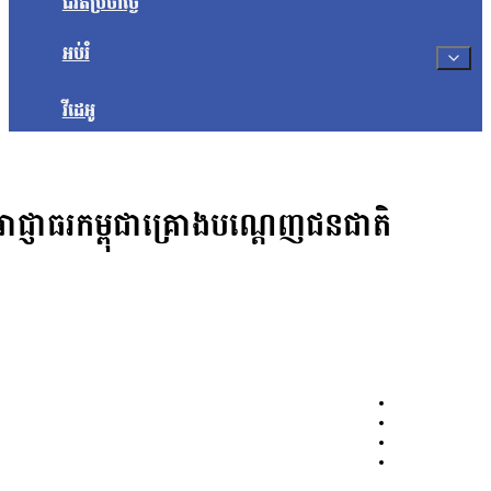
ជីវិតប្រចាំថ្ងៃ
អប់រំ
វីដេអូ
ជ្ញាធរកម្ពុជាគ្រោងបណ្ដេញជនជាតិ