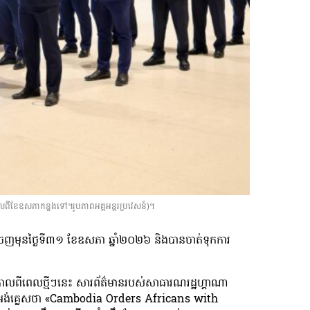
កាលពីខែឧសភាកន្លងទៅ។រូបភាពអគ្គអន្តរប្រវេសន៍)។
កចេញមុនថ្ងៃទី៣១ ខែឧសភា ឆ្នាំ២០២៦ និងបានចាត់ទុកការ
ា កាលពីពេលថ្មីៗនេះ សារព័ត៌មានរបស់សាធារណរដ្ឋហ្គាណា
ង់គ្លេសថា «Cambodia Orders Africans with