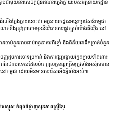
ាមួយនឹងសេចក្តីជូនដំណឹងក្លែងក្លាយរបស់អគ្គនាយកដ្ឋាន
ងក្លែងក្លាយនោះថា អគ្គនាយកដ្ឋានអន្តោប្រវេសន៍កម្ពុជា
នឹងត្រូវប្រឈមមុខនឹងវិធានការផ្លូវច្បាប់យ៉ាងតឹងរ៉ឹង នៅ
ប់ខ្លួនអាចជាប់ពន្ធនាគារពីរឆ្នាំ និងពិន័យជាទឹកប្រាក់ចំនួន
ចេញដូចការចោទប្រកាន់ និងការផ្សព្វផ្សាយក្លែងក្លាយទាំងនោះ
ាពនៃជនបរទេសដែលបំពេញលក្ខខណ្ឌត្រឹមត្រូវទាំងអស់រួមមាន
់នៅកម្ពុជា ដោយមិនមានការរើសអើងអ្វីទាំងអស់៕
សស្គុស កំពុងបំផ្លាញសុខភាពស្ត្រីខ្មែរ