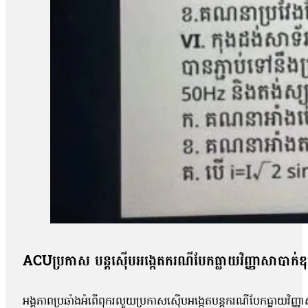
ACUប្រកាស បន្តស៊ើបអង្កេតករណីបែកធ្លាយវិញ្ញាសាបាក់ឌ
អង្គភាពប្រឆាំងអំពើពុករលួយប្រកាសស៊ើបអង្កេតបន្តករណីបែកធ្លាយវិញ្ញា