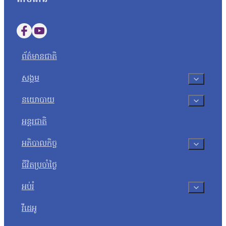
Follow us on Facebook
Follow us on YouTube
ព័ត៌មានជាតិ
សង្គម
នយោបាយ
អន្តរជាតិ
អភិបាលកិច្ច
ជីវិតប្រចាំថ្ងៃ
អប់រំ
វីដេអូ