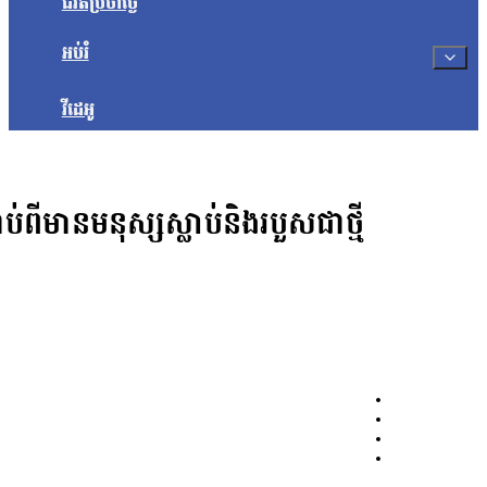
ជីវិតប្រចាំថ្ងៃ
អប់រំ
វីដេអូ
ទាប់ពីមានមនុស្សស្លាប់និងរបួសជាថ្មី