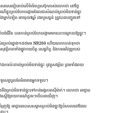
សរសេររៀបរាប់លើទំព័រហ្វេសប៊ុករបស់លោកថា នៅថ្ងៃ
រណីផ្ទុះគ្រាប់បែកចង្កោមដែលជាសំណល់គ្រាប់មិនទាន់ផ្ទុះ
ម្នាក់ទៀត អាយុ៤៧ឆ្នាំ រងរបួសធ្ងន់ ត្រូវបានបញ្ជូនទៅ
បង់ជីវិត បានកាន់គ្រាប់បែកចង្កោមមកបោះបណ្តាលឱ្យផ្ទុះ។
 M46 នៃគ្រាប់ផ្លោង១៥៥មម NR269 ហើយលោកចាត់ទុកថា
្ថិភាពទាំងផ្លូវកាយចិត្ត សេដ្ឋកិច្ច និងការអភិវឌ្ឍរបស់
ាងការប៉ះពាល់គ្រាប់មិនទាន់ផ្ទុះ ឬវត្ថុសង្ស័យ ព្រមទាំងរាយ
ទូរសព្ទចូលតែមិនមានអ្នកទទួល។
ងគ្រាប់មិនទាន់ផ្ទុះទៅកាន់អង្គភាពស៊ីម៉ាក់។ លោកថា អាជ្ញាធ
ឋ និងស្នើឱ្យរាយការណ៍ភ្លាមៗបើបានឃើញ។
 ជំរុញឱ្យ អាជ្ញាធរបោសសម្អាតគ្រាប់មិនផ្ទុះឱ្យចំគោលដៅដែល
ីនោះ។