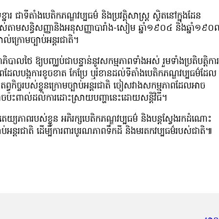
្នារ ជាទីតាំងបេតិកភណ្ឌវប្បធម៌ និងប្រវត្តិសាស្ត្រ ស្ថិតនៅក្នុងដែន
បាស់​តាមសន្ធិសញ្ញានិងអនុសញ្ញាបារាំង-សៀម ឆ្នាំ១៩០៤ និងឆ្នាំ១៩០
ាល់ក្រោមច្បាប់អន្តរជាតិ។
្ឋាភិបាលថៃ ឱ្យបញ្ឈប់ជាបន្ទាន់នូវសកម្មភាពទាំងអស់ រួមទាំងប្រតិបត្តិការ
ដែលបង្កការខូចខាត កែប្រែ ឬរំខានដល់ទីតាំងបេតិកភណ្ឌវប្បធម៌ដែល
កាតព្វកិច្ចរបស់ខ្លួនក្រោមច្បាប់អន្តរជាតិ ចៀសវាងសកម្មភាពដែលអាច
ប៉ះពាល់ដល់ការដោះស្រាយបញ្ហានេះដោយសន្តិវិធី។
ិបតេយ្យភាពរបស់ខ្លួន អភិរក្សបេតិកភណ្ឌវប្បធម៌ និងបន្តស្វែងរកដំណោះ
បាប់អន្តរជាតិ ដើម្បីការពារបូរណភាពទឹកដី និងមរតកវប្បធម៌របស់ជាតិ៕