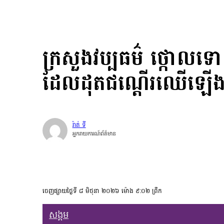
ក្រសួងវប្បធម៌ ថ្កោល
ដែលដុតជណ្តើរឈើឡើងប្រ
រ៉ាត់ ទី
អ្នករាយការណ៍ព័ត៌មាន
ចេញផ្សាយថ្ងៃទី ៨ មិថុនា ២០២៦ ម៉ោង ៩:០២ ព្រឹក
សង្គម