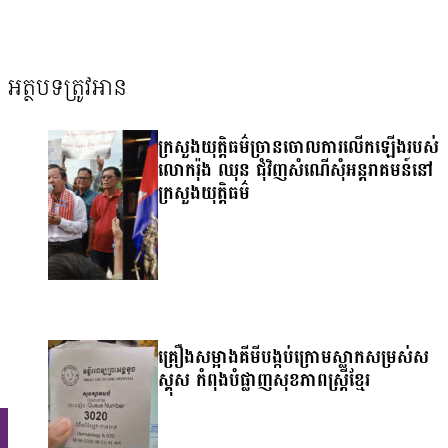
អត្ថបទត្រូវអាន
ក្រសួងយុត្តិធម៌ច្រានចោលការលើកឡើងរបស់
លោករ៉ុង ឈុន ជុំវិញសំណើសុំអន្តរាគមន៍នៅ
ក្រសួងយុត្តិធម៌
គ្រឿងសម្អាងគីមីបង្កប់ក្រោមស្លាកសម្រស់ស
ស្គុស កំពុងបំផ្លាញសុខភាពស្ត្រីខ្មែរ