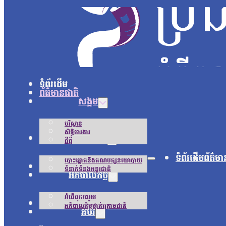
ទំព័រដើម
ព័ត៌មានជាតិ
សង្គម
បរិស្ថាន
សិទ្ធិការងារ
នយោបាយ
ដីធ្លី
ទំព័រដើម
ព័ត៌មា
បោះឆ្នោតនិងគណបក្សនយោបាយ
អន្តរជាតិ
ទំនាក់ទំនងអន្តរជាតិ
អភិបាលកិច្ច
អំពើពុករលួយ
ជីវិតប្រចាំថ្ងៃ
អភិបាលកិច្ចថ្នាក់ក្រោមជាតិ
អប់រំ