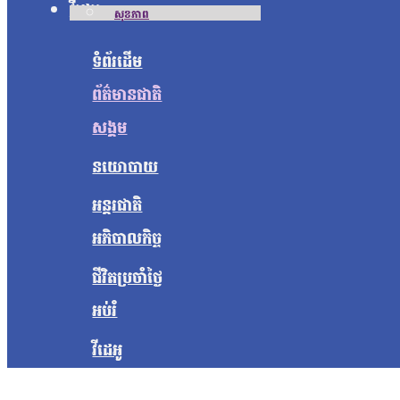
វីដេអូ
សុខភាព
ទំព័រដើម
ព័ត៌មានជាតិ
សង្គម
នយោបាយ
អន្តរជាតិ
អភិបាលកិច្ច
ជីវិតប្រចាំថ្ងៃ
អប់រំ
វីដេអូ