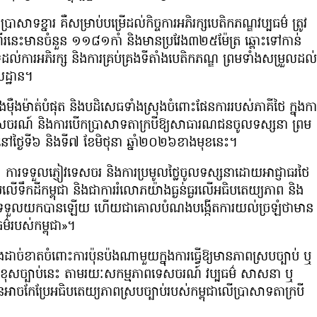
រាសាទខ្នារ គឺសម្រាប់បម្រើដល់កិច្ចការអភិរក្សបេតិកភណ្ឌវប្បធម៌ ត្រូវ
រនេះមានចំនួន ១១៨១កាំ និងមានប្រវែង៣២៥ម៉ែត្រ ឆ្ពោះទៅកាន់
ការអភិរក្ស និងការគ្រប់គ្រងទីតាំងបេតិកភណ្ឌ ព្រមទាំងសម្រួលដល់
លដ្ឋាន។
៉ាងម៉ឺងម៉ាត់បំផុត និងបដិសេធទាំង​ស្រុងចំពោះផែនការរបស់ភាគីថៃ ក្នុងកា
ទេសចរណ៍ និងការបើកប្រាសាទតាក្របីឱ្យសាធារណជនចូលទស្សនា ព្រម
នៅថ្ងៃទី៦ និងទី៧ ខែមិថុនា ឆ្នាំ២០២៦ខាងមុខនេះ។
ការទទួលភ្ញៀវទេសចរ និងការប្រមូលថ្លៃចូលទស្សនាដោយអាជ្ញាធរថៃ
ើទឹកដីកម្ពុជា និងជាការរំលោភយ៉ាងធ្ងន់ធ្ងរលើអធិបតេយ្យភាព និង
ិនអាចទទួលយកបានឡើយ ហើយជាគោលបំណងបង្កើតការយល់ច្រឡំថាមាន
ម៌របស់កម្ពុជា»។
ាងដាច់ខាតចំពោះការប៉ុនប៉ងណាមួយក្នុងការធ្វើឱ្យមានភាពស្របច្បាប់ ឬ
ជាដោយខុសច្បាប់នេះ តាមរយៈសកម្មភាពទេសចរណ៍ វប្បធម៌ សាសនា ឬ
មិនអាចកែប្រែអធិបតេយ្យភាពស្របច្បាប់របស់កម្ពុជាលើប្រាសាទតាក្របី