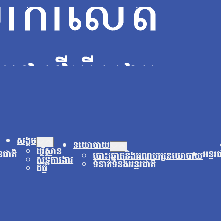
សង្គម
នយោបាយ
បរិស្ថាន
នជាតិ
អន្តរ
បោះឆ្នោតនិងគណបក្សនយោបាយ
សិទ្ធិការងារ
ទំនាក់ទំនងអន្តរជាតិ
ដីធ្លី