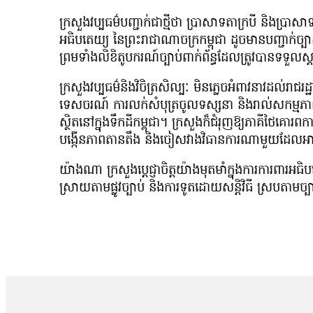
ក្រសួងវប្បធម៌បញ្ជាក់ជាថ្មីថា ប្រាសាទតាក្របី និងប្រាសាទខ
អធិបតេយ្យ នៃព្រះរាជាណាចក្រកម្ពុជា ដូចមានបញ្ជាក់ច្
ព្រមទាំងលិខិតូបករណ៍ច្បាប់ពាក់ព័ន្ធដែលត្រូវបានទទួលស្គ
ក្រសួងវប្បធម៌និងវិចិត្រសិល្បៈ មិនភ្លេចអំពាវនាវដល់រាជរដ
ទេសចរណ៍ ការលក់សំបុត្រចូលទស្សនា និងរាល់សកម្មភាព
ស្ថិតនៅក្នុងទឹកដីកម្ពុជា។ ក្រសួងក៏ជំរុញឱ្យភាគីថៃគោរព
បង្កើនភាពតានតឹង និងចៀសវាងវិធានការណាមួយដែលអាច
យ៉ាងណា ក្រសួងប្តេជ្ញាចិត្តយ៉ាងមុតមាំក្នុងការការពារអធ
ស្រាយតាមផ្លូវច្បាប់ និងការទូតដោយសន្តិវិធី ស្របតាមច្