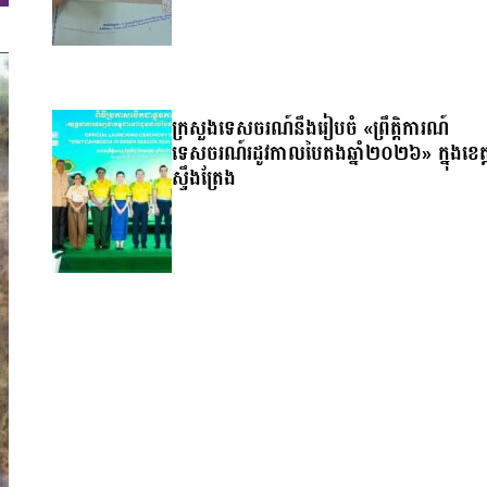
ក្រសួងទេសចរណ៍នឹងរៀបចំ «ព្រឹត្តិការណ៍
ទេសចរណ៍រដូវកាលបៃតងឆ្នាំ២០២៦» ក្នុងខេត្
ស្ទឹងត្រែង