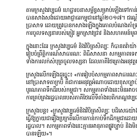
តាមក្រសួងវប្បធម៌ ហេដ្ឋារចនាសម្ព័ន្ធសម្រាប់ឡើងទៅកាន់ប្
បានសាងសង់ដោយអាជ្ញាធរកម្ពុជានៅឆ្នាំ២០១៧។ ជណ្តើ
ប្រាសាទ ដោយត្រូវបានកសាងឡើងក្នុងគោលបំណងគាំទ្រដល់
ការចូលទស្សនារបស់ភ្ញៀវ អ្នកស្រាវជ្រាវ និងសហគមន៍មូ
ក្នុងនោះដែរ ក្រសួងវប្បធម៌ និងវិចិត្រសិល្បៈ ក៏បានតវ៉ាយ
រៀបចំព្រឹត្តិការណ៍សាធារណៈ ពិធីសាសនា សកម្ម​ភាព​
ទាំងការលក់សំបុត្រចូលទស្សនា ដែលភាគីថៃគ្រោងអនុវត្ត
ក្រសួងលើកឡើងដូច្នេះ៖ «ការរៀបចំសកម្មភាពសាធារណៈ 
នៅប្រាសាទតាក្របី គឺជាការអនុវត្តអំណាចដោយខុសច្បាប់ល
បូរណភាពទឹកដីរបស់កម្ពុជា។ សកម្មភាពទាំងនេះម
ការគ្រប់គ្រងរដ្ឋបាលរបស់ភាគីថៃលើទីតាំងបេតិកភណ្ឌវប្បធ
ក្រសួងបន្ត៖ «ក្រសួងវប្បធម៌និងវិចិត្រសិល្បៈ បដិសេធយ៉
ធ្វើឱ្យក្លាយជារឿងប្រក្រតីលើការកាន់កាប់ទឹកដីកម្ពុ
រដ្ឋបាល។ សកម្មភាពទាំងនេះគ្មានអានុភាពផ្លូវច្បាប់ និង
បានឡើយ»។