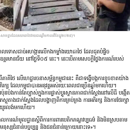
(ប្រាសាទខ្នារដែលយោធាថៃវាយដណ្ដើមកាលពីខែធ្នូ២០២៥)។
ណ៍ថ្កោលទោសដាច់អហង្ការលើកងកម្លាំងយោធាថៃ ដែលដុតបំផ្លិច
្តឧត្តរមានជ័យ នៅថ្ងៃទី០៥ នេះ។ នេះបើតាមសេចក្ដីថ្លែងការណ៍របស់
ពីភាគីថៃ លើហេដ្ឋារចនាសម្ព័ន្ធកម្ពុជានេះ គឺជាទង្វើបង្កការខូចខាតយ៉ាង
្រែងអភិរក្ស ដែលកម្ពុជាបានអនុវត្តអស់រយៈពេលជាច្រើនឆ្នាំមកហើយ។
ុនប៉ងកាន់តែច្បាស់ក្នុងការផ្លាស់ប្តូរស្ថានភាពជាក់ស្តែងនៅលើដី បង្កើត
តុតាងជាក់ស្តែងដែលបង្ហាញពីការគ្រប់គ្រង ការអភិរក្ស និងការថែរក្សា
ជាជាយូរលង់មកហើយ។
ោលការណ៍មូលដ្ឋានស្តីពីការការពារបេតិកភណ្ឌវប្បធម៌ និងមិនស្របតាម
រាប់មនុស្សជំនាន់បច្ចុប្បន្ន និងជនជំនាន់ក្រោយនោះទេ»។