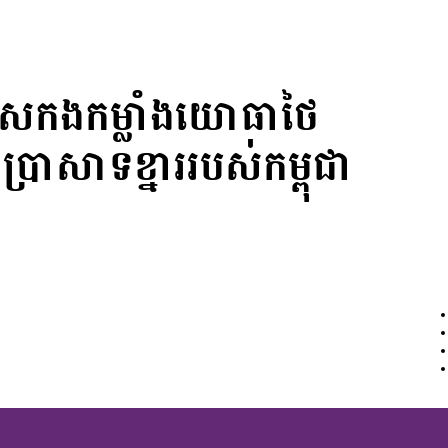
ទោសកងកម្លាំងយោធាថៃ
ាសាទខ្នាររបស់កម្ពុជា