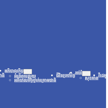
អភិបាលកិច្ច
អប់រំ
ជាតិ
ជីវិតប្រចាំថ្ងៃ
វីដេអូ
អំពើពុករលួយ
សុខភាព
អភិបាលកិច្ចថ្នាក់ក្រោមជាតិ