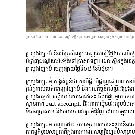
(រូបភាពដែលទាហានថៃដុតជណ្ដើរឡើងប្រាសាទខ្នារបស់កម្ពុជាក្នុងសប្ដាហ៍នេះ
ក្រសួងវប្បធម៌ និងវិចិត្រសិល្បៈ ចេញសេចក្តីថ្លែងការ
បំផ្លាញជណ្តើរឈើឡើងទៅប្រាសាទខ្នារ ដែលស្ថិតក្នុងខេត
ក្រសួងវប្បធម៌ ចេញផ្សាយថ្ងៃទី០៥ ខែមិថុនា។
ក្រសួងវប្បធម៌ សង្កត់ធ្ងន់ថា ការបំផ្លិចបំផ្លាញដោយចេតនា
ធ្ងន់ធ្ងរដល់បេតិកភណ្ឌវប្បធម៌ និងដល់កិច្ចខិតខំប្រឹងប
ក្រសួងបន្តថា ទង្វើរបស់យោធាថៃនេះ គឺជាផ្នែកមួយ នៃការប៉
ស្ថានភាព Fait accompli និងជាការប៉ុនប៉ងលុបបំបាត់ភស្
ទីតាំងប្រាសាទ និងទេសភាពវប្បធម៌ជុំវិញ ដោយកម្ពុ
ក្រសួងវប្បធម៌ បញ្ជាក់ថា៖ «សកម្មភាពបែបនេះផ្ទុយនឹងគ
កាតព្វកិច្ចរបស់រដ្ឋភាគីក្នុងការការពារសម្បត្តិវប្បធម៌សម្