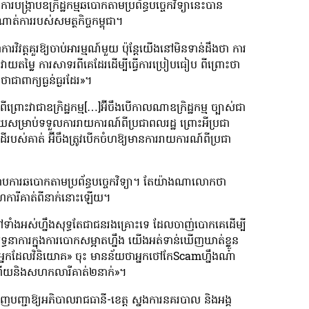
ក្រាបឧក្រិដ្ឋកម្មឆបោកតាមប្រព័ន្ធបច្ចេកវិទ្យានេះបាន
ាររបស់សមត្ថកិច្ចកម្ពុជា។
ិវត្តគួរឱ្យចាប់អារម្មណ៍មួយ ប៉ុន្តែយើងនៅមិនទាន់ដឹងថា ការ
វាយតម្លៃ ការសាទរពីគេដែរដើម្បីធ្វើការប្រៀបធៀប ពីព្រោះថា
ាពាក្យធ្ងន់ធ្ងរដែរ»។
រោះវាជាឧក្រិដ្ឋកម្ម[…]អ៊ីចឹងបើកាលណាឧក្រិដ្ឋកម្ម ច្បាស់ជា
មួយសម្រាប់ទទួលការរាយការណ៍ពីប្រជាពលរដ្ឋ ព្រោះអីប្រជា
ឹកដីរបស់គាត់ អ៊ីចឹងត្រូវបើកចំហឱ្យមានការរាយការណ៍ពីប្រជា
្រាបការឆបោកតាមប្រព័ន្ធបច្ចេកវិទ្យា។ តែយ៉ាងណាលោកថា
សហការីគាត់ពីនាក់នោះឡើយ។
ាំងអស់ហ្នឹងសុទ្ធតែជាជនរងគ្រោះទេ ដែលចាញ់បោកគេដើម្បី
យុទ្ធនាការក្នុងការបោកសម្អាតហ្នឹង យើងអត់ទាន់ឃើញឃាត់ខ្លួន
្យ «អ្នកដែលវិនិយោគ» ចុះ មានន័យថាអ្នកថៅកែScamហ្នឹងណ៎ា
 ហើយនិងសហកលារីគាត់២នាក់»។
េញបញ្ជាឱ្យអភិបាលរាជធានី-ខេត្ត ស្នងការនគរបាល និងអង្គ