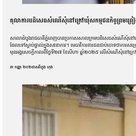
តុលាការបដិសេធសំណើសុំនៅក្រៅឃុំសកម្មជនកិច្ចព្រមព្រៀងស
សាលាដំបូងរាជធានីភ្នំពេញបានប្រកាសសាលក្រមបដិសេធសំណើសុំនៅក្រៅឃ
ដែលទៅស្ដាប់ផ្ទាល់ក្នុងសវនាការ។ មេធាវីការពារជនជាប់ចោទថាការសម្
មុនអង្គសេចក្ដីកាលពីថ្ងៃទី២៧ ខែសីហា ឆ្នាំ២០២៥ លើសំណើសុំនៅក្រៅឃុំ
សុផល, លោក ហោ សុខុន, លោក ធែល ធីលែន, អ្នកស្រី ញិប សារ៉ុម, លោក
កិច្ចព្រមព្រៀងសន្តិភាពក្រុងប៉ារីសគឺលោក សឺន ជុំជួន បានថ្លែងប្រាប
៣ កញ្ញា ២០២៥
សេរីហ្វុង ហុង
ប៉ុន្តែតុលាការមិនបានបញ្ជាក់ពីមូលហេតុក្រោយការសម្រេចនេះឡើយ 
ប៉ុន្តែការប្រកាសហេតុ មិនបានលើកឡើងអំពីការសំអាងហេតុអ្វីទេ ដោយស
លោកបន្ថែមថា៖ «យើងនៅតែចាត់ទុកថាជាការប៉ះពាល់ទៅលើសិទ្ធិនៃការឃុ
ហ្នឹងមានសេរីភាព […]ក្នុងនាមជាមេធាវី យើងមិនអាចទទួលយកបានទេ 
លោកមេធាវីឱ្យដឹងថា តុលាការបានបើកសវនាការអង្គសេចក្ដីលើសំណុំរឿ
លទ្ធផលសំណើសុំនៅក្រៅឃុំដែលបានស្នើកាលពីថ្ងៃទី២៧ ខែសីហា។ បងស្រីប
ស្រីគាត់ និងសកម្មជនឯទៀត ព្រោះការបន្តឃុំខ្លួននេះបានធ្វើឱ្យប៉ះពាល់ជ
របស់បងសាន សិទ្ធ ដែលគាត់ត្រូវទទួលបន្ទុក។ អ៊ីចឹងខ្ញុំគិតថា ទី១ការអប់រំ
រហូតដល់ទៅ១៣ខែជាងហើយ[…]វាលើសពាក់កណ្ដាលនៃការអនុវត្តន៍»។ ចំណែ