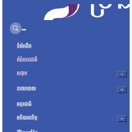
Search on this site
ទំព័រដើម
ព័ត៌មានជាតិ
សង្គម
នយោបាយ
អន្តរជាតិ
អភិបាលកិច្ច