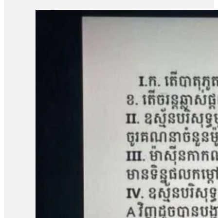
លោក ម៉ាង យ៉ាវ ថាលោកមិនទាន់រំពឹងយ៉ាងណាទេថា នៅថ្ងៃប្រកាសសាល
មុនមកវាមិនសូវរំពឹងប៉ុន្មានទេ អារឿងតុលាការ រឿងយុត្តិធម៌រឿងនេះ មិនទា
ប្រជាសហគមន៍វ័យ៤៨ឆ្នាំរូបនេះ ស្នើសុំតុលាការទម្លាក់ចោលបទចោទល
ប្រជាសហគមន៍ឡពាងមួយរូបទៀត ដែលរងបទចោទនេះដែរគឺលោក ស្ងួន ញឿន 
ប្រជាសហគមន៍ឡពាង និងក្រុមហ៊ុនKDC។ លោក ញឿន អះអាងថា របាយកា
«ខ្ញុំអត់សូវសង្ឃឹមប៉ុន្មានទេព្រោះតុលាការអត់បានចុះទៅកន្លែងកើតហេតុផ្
សម្ដេចបវធិបតី ហ៊ុន ម៉ាណែត សូមឱ្យគាត់ឡើងថ្មីធ្វើនាយករដ្ឋមន្ត្រីមេ
បាត់បង់ដីធ្លី»។ រីឯភរិយារបស់លោក ស្ងួន ញឿន គឺអ្នកស្រី អុំ សុភី បានច
ដោយសារតែក្រុមហ៊ុនជាអ្នកបំពានមកលើពួកខ្ញុំ បែរជាពួកគាត់មិនមានទោស ហ
បំផ្លាញរបស់ទ្រព្យគេទេ»។ អ្នកស្រី អុំ សុភី ថាអ្នកស្រីនឹងប្ដឹងបន
អង្គការលីកាដូលោក អំ សំអាត មានប្រសាសន៍ថា ករណីដីធ្លីនៅភូមិឡពាង ឃុំត
តំណាងសហគមន៍ និងសមាជិកសហគមន៍ជាច្រើនត្រូវបានជាប់ពន្ធនាគារដ
រឿងនៅសាលាឧទ្ធរណ៍នេះ ពួកគាត់គួរត្រូវបានទទួលការលើកលែងចោទប្រកាន់
ខេត្តកំពង់ឆ្នាំង មានជម្លោះដីធ្លីជាមួយក្រុមហ៊ុន ខេ.ឌី.ស៊ី (KDC) ដែ
ចំនួន១០៨គ្រួសារ។ ពលរដ្ឋដែលរងផលប៉ះពាល់បានតវ៉ាទាមទាររកដំណោ
ចំនួន៥នាក់គឺ លោក សៀង ហេង លោក ម៉ាង យ៉ាវ លោក គុជ…