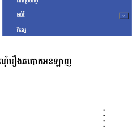
ជីវិតប្រចាំថ្ងៃ
អប់រំ
វីដេអូ
នុងសំណុំរឿងឆបោកអនឡាញ