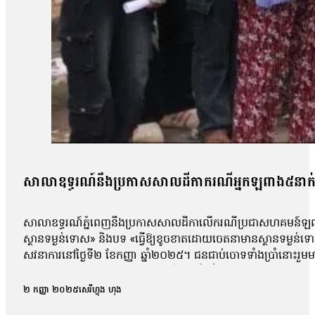
សាលាឧទ្ធរណ៍នឹងប្រកាសសាលដីកាករណីអ្នកឡពាង៥នាក់ 
សាលាឧទ្ធរណ៍ភ្នំពេញនឹងប្រកាសសាលដីកាលើករណីប្រជាសហគមន៍ឡពាង ខេ
ស្ថានទម្ងន់ទោស» និងបទ «ធ្វើឱ្យខូចខាតដោយចេតនាមានស្ថានទម្ងន
សវនាការនៅថ្ងៃទី២ ខែកញ្ញា ឆ្នាំ២០២៥។ ជនជាប់ចោទទាំងប្រាំនោះ
កន្លែងធ្វើការបាន។ ការកោះហៅនេះ គឺពាក់ព័ន្ធនឹងករណីហិង្សា ដែលកើត
កាសែតបន្ទាប់ពីលោកចេញពីសវនាការថា តុលាការបានចោទសួរលោកពីករណីដ
២ កញ្ញា ២០២៥
សេរីហ្វុង ហុង
លោកអាចត្រឹមឆ្លើយទៅតាមសំណួរដែលគេសួរប៉ុណ្ណោះ ដោយមិនអាចជំទ