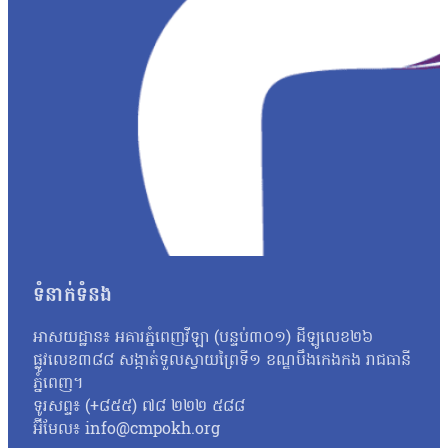
វិញ្ញាសាដែលបានចេញប្រឡងពិតមែន ក៏ប៉ុន្តែគ្មានការបញ្ជាក់ណាមួយថាមា
ឃើញថា មានវិញ្ញាសាមួយចំនួនដែលបង្ហោះនៅលើបណ្ដាញសង្គមនោះគឺមានទម
មកដល់ពេលនេះយើងនឹងព្យាយាមស្រាវជ្រាវបន្ថែមទៀត។ យើងក៏រង់ចាំទទួ
បែកធ្លាយវិញ្ញាសាប្រឡងនេះ មានលទ្ធភាពអាចកើតឡើងបានក្នុងដំណា
កាលដែលអាចមានការបែកធ្លាយ យើងអាចគិតថា ក្នុងដំណាក់កាលនៃការ co
ក្រោយពេលប្រឡងតែម្ដង អ៊ីចឹងហើយបានជានៅក្នុងរបាយការណ៍យើងបានបញ្ជ
របស់ អ.ប.ព.»។ ក៏ប៉ុន្តែលោក សយ ច័ន្ទវិចិត្រ អះអាងថារូបថតវិ
វិច្ឆិកា អ្នកនាំពាក្យក្រសួងអប់រំ យុវជន និងកីឡា បានប្រាប់ថាក្រសួងអប
នោះទេ។ អ្នកស្រីថា៖ «អ្វីដែលយើងរកឃើញបឋមហ្នឹងគឺមានន័យថា វិញ្
បន្ថែមទៀតតាមរយៈធនធានដែលមាន ប៉ុន្តែរហូតមកដល់ពេលនេះមិនទាន់មាន
នេះនឹងត្រូវទទួលទោសទណ្ឌទៅតាមវិធានដែលបានចែង។ ជុំវិញករណីនេះ ប
ប្រឡងដែលបានខិតខំរៀនសូត្រអាចបាក់ទឹកចិត្ត។ តែយ៉ាងណា លោកសំណូម
ទំនាក់ទំនង
ហើយហ្នឹង ខ្ញុំថាទោះយ៉ាងណាយើងត្រូវតែមានមទោនភាពចំពោះអ្វីដែលយើង
ហើយបើថាឯកសារនោះមានការបែកធ្លាយមែន នោះក្រសួងគួរតែគិតថាតើគួរធ្វើយ
អាសយដ្ឋាន៖ អគារភ្នំពេញវីឡា (បន្ទប់៣០១) ដីឡូលេខ២៦
កម្ពុជាឯករាជ្យ អ្នកស្រី អ៊ុក ឆាយ៉ាវី ស្នើដល់ក្រសួងអប់រំ យុវជន 
ផ្លូវលេខ៣៨៨ សង្កាត់ទួលស្វាយព្រៃទី១ ខណ្ឌបឹងកេងកង រាជធានី
អ្នកស្រីថា៖ «ប្រសិនបើឃើញបែកធ្លាយវិញ្ញាសា ក្រសួងអប់រំក៏ដូចជាអង្
ភ្នំពេញ។
សូត្របានទេ គួរតែបញ្ជាក់វិញបញ្ជាក់ប្រាប់វិញថា អញ្ចេះអញ្ចោះវិញអ៊ីច
ទូរសព្ទ៖ (+៨៥៥) ៧៨ ២២២ ៥៨៨
ប្រឡងសញ្ញាបត្រមធ្យមសិក្សាទុតិយភូមិ សម័យប្រឡង ២៨ សីហា ២០២៥
អ៊ីមែល៖ info@cmpokh.org
បេក្ខជនថ្នាក់វិទ្យាសាស្ត្រចំនួនជាង៤ម៉ឺននាក់ (៤០ ៦៧៨ នាក់) ស្ត្រី