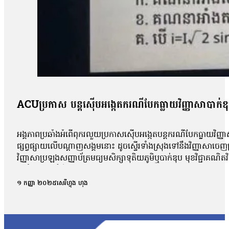
ACUប្រកាស បន្តស៊ើបអង្កេតករណីបែកធ្លាយវិញ្ញាសាបាក់ឌ
អង្គភាពប្រឆាំងអំពើពុករលួយប្រកាសស៊ើបអង្កេតបន្តករណីបែកធ្លាយវិញ្ញា
ផ្សព្វផ្សាយលើបណ្ដាញសង្គមនោះ ដូចស្ទើរទាំងស្រុងទៅនឹងវិញ្ញាសាច
វិញ្ញាសាប្រឡងសញ្ញាប័ត្រមធ្យមសិក្សាទុតិយភូមិឬបាក់ឌុប មុខវិជ្ជាគណ
អប់រំចេញមុខបំភ្លឺករណីនេះ ដោយសារតែវិញ្ញាសាដែលបានបែកធ្លាយដូចគ
ពេល នៅក្នុងគ្រុបតេឡេក្រាម ដែលបានបែកធ្លាយ។ តាមរយៈលិខិតចុះថ្ងៃទី១
១ កញ្ញា ២០២៥
សេរីហ្វុង ហុង
ផ្សព្វផ្សាយ ត្រូវបានរកឃើញថា វិញ្ញាសាទាំងនោះ ដូចទៅនឹងវិញ្ញាស
វិញ្ញាសាប្រឡងគណិតវិទ្យាថ្នាក់វិទ្យាសាស្ត្រ ប្រឡងថ្ងៃទី ២៩/០
បង្ហោះព័ត៌មានដែលនិយាយថា ការបែកធ្លាយនូវវិញ្ញាសាគណិតវិទ្យា គឺជាអ្
ក្របណ្ដាញសង្គមទាំងអស់ដើម្បីអាចប្រមូលភ័ស្តុតាងបានគ្រប់ជ្រុងជ្រ