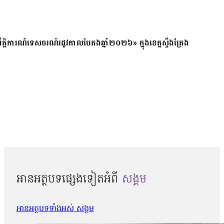
ត្តិការណ៍ទេសចរណ៍រដូវកាលបៃតងឆ្នាំ២០២៦» ក្នុងខេត្តស្ទឹងត្រែង
អានអត្ថបទផ្សេងទៀតអំពី
សង្គម
អានអត្ថបទទាំងអស់ សង្គម