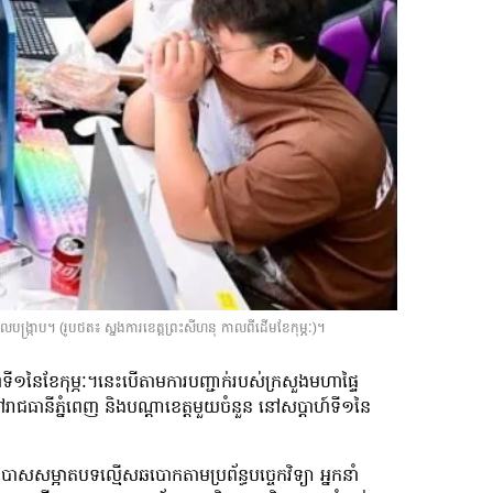
បង្ក្រាប។ (រូបថត៖ ស្នងការខេត្តព្រះសីហនុ កាលពីដើមខែកុម្ភៈ)។
ទី១​នៃខែ​កុម្ភៈ។នេះបើតាមការបញ្ជាក់របស់ក្រសួងមហាផ្ទៃ
ធានីភ្នំពេញ និងបណ្ដាខេត្តមួយចំនួន នៅសប្ដាហ៍ទី១នៃ
ោសសម្អាតបទល្មើសឆបោកតាមប្រព័ន្ធបច្ចេកវិទ្យា អ្នកនាំ