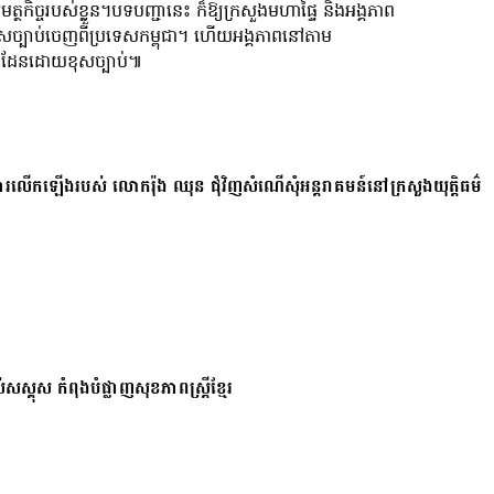
្ថកិច្ចរបស់ខ្លួន។បទបញ្ជានេះ ក៏ឱ្យក្រសួងមហាផ្ទៃ និងអង្គភាព
្តខុសច្បាប់ចេញពីប្រទេសកម្ពុជា។ ហើយអង្គភាពនៅតាម
ឆ្លងដែនដោយខុសច្បាប់៕
ការលើកឡើងរបស់ លោករ៉ុង ឈុន ជុំវិញសំណើសុំអន្តរាគមន៍នៅក្រសួងយុត្តិធម៌
សស្គុស កំពុងបំផ្លាញសុខភាពស្ត្រីខ្មែរ