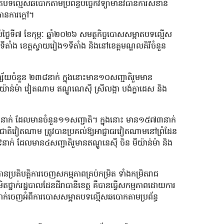
បទល្មើសឆបោកតាមប្រព័ន្ធបច្ចេកវិទ្យាមានវិធានការសំខាន់
ិធានការក្ដៅ។
្ងៃទី៧ ខែកុម្ភៈ ឆ្នាំ២០២៦ សមត្ថកិច្ចបោសសម្អាតបទល្មើស
ទីតាំង ខេត្តស្វាយរៀង១ទីតាំង និងនៅខេត្តមណ្ឌលគិរីចំនួន
្ស័យចំនួន ២៣៨នាក់ ក្នុងនោះមាន១០សញ្ជាតិរួមមាន
យ៉ាន់ម៉ា វៀតណាម ឥណ្ឌូណេស៊ី ស្រីលង្កា បង់ក្លាដេស និង
២៣១នាក់ ដែលមានចំនួន១១សញ្ជាតិ។ ក្នុងនោះ មាន១៥៧៣នាក់
ាតិវៀតណាម ត្រូវបានប្រគល់ឱ្យអាជ្ញាធរវៀតណាមនៅព្រំដែន
៩នាក់ ដែលមាន៤សញ្ជាតិរួមានឥណ្ឌូនេស៊ី ចិន មីយ៉ាន់ម៉ា និង
្រតិបត្តិការចេញសកម្មភាពគ្រប់កម្រិត ទាំងកម្រិតរាជ
រិតថ្នាក់រដ្ឋបាលដែនដីរាធានីខេត្ត គឺបានធ្វើសកម្មភាពដោយការ
លបានដាក់ចេញអំពីការបោសសម្អាតបទល្មើសឆបោកតាមប្រព័ន្ធ