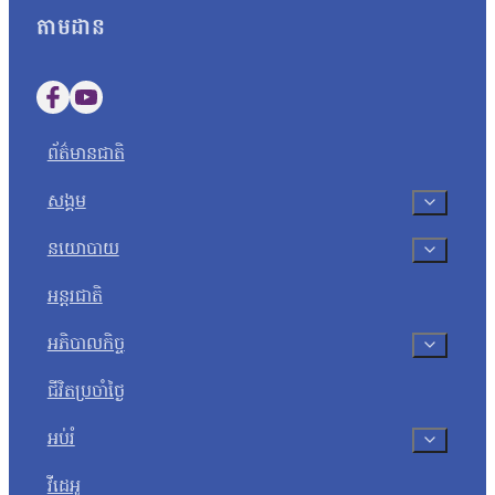
តាមដាន
Follow us on Facebook
Follow us on YouTube
ព័ត៌មានជាតិ
សង្គម
នយោបាយ
អន្តរជាតិ
អភិបាលកិច្ច
ជីវិតប្រចាំថ្ងៃ
អប់រំ
វីដេអូ