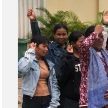
របស់បងប្រុសគាត់ ហើយអ្នកស្រីស្នើសុំតុលាការពិចារណាដោះលែងលោក ស្រ៊ុន 
ទៅឱ្យនៅក្រៅឃុំតាមការស្នើសុំរបស់ក្រុមគ្រួសារ ហើយហ្នឹងក៏ជាសិទ្ធិរ
ករណីនេះ មន្រ្តីអង្កេតជាន់ខ្ពស់ នៃសមាគមន៍ការពារសិទ្ធិមនុស្ស និងអ
ពេលដែលច្បាប់កំណត់។ លោកថារដ្ឋាភិបាល និងតុលាការគួរដោះលែងសកម
ទាន់បើកសវនាការផង ឃុំគាត់រហូតដល់លើសនីតិវិធីនៃការឃុំខ្លួនដែល
បន្ថែម៖ «គួរតែឈប់ធ្វើទុក្ខបុកម្នេញដល់ប្រជាពលរដ្ឋដែលធ្វើការងារស
សាសន៍របស់គាត់ ជាពិសេសអ្នកដែលធ្វើការងារសង្គមដូចជា២៣តុលា គឺគាត់ធ
ក្រោយពីពួកគាត់លើកឡើងពីគុណសម្បត្តិ និងគុណវិបត្តិ នៃការបង្កើតតំ
សន្តិសុខសង្គម» ទាក់ទងនឹងការអធិប្បាយនានាពី CLV មានអ្នកពាក
ដោយក្នុងសំណុំរឿងទី១មានលោក ស៊្រុន ស៊្រន កញ្ញា…