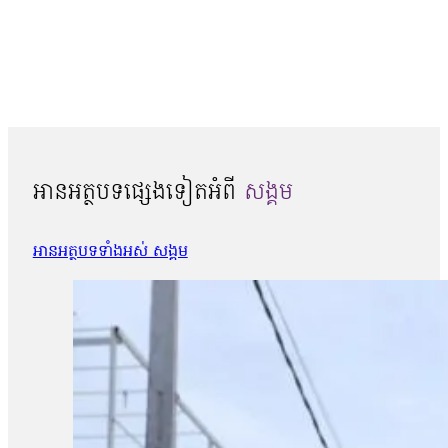
អានអត្ថបទផ្សេងទៀតអំពី
សង្គម
អានអត្ថបទទាំងអស់ សង្គម