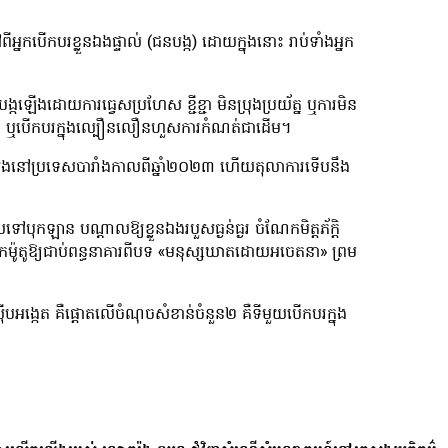
អ្នកបើកបរខ្លួនឯងផ្ទាល់ (ជនបង្ក) ដោយក្នុងនោះ រាប់ទាំងអ្នក
ង្កឡើងដោយការធ្វេសប្រហែស ខ្ជីខ្ជា មិនប្រុងប្រយ័ត្ន ឬការមិន
វឹង ឬបើកបរក្នុងល្បឿនលឿនហួសការកំណត់ជាដើម។
តឡើងនៅប្រទេសបារាំងកាលពីឆ្នាំ២០២៣ ហើយតុលាការទើបនឹង
កឡាន បណ្តាលឱ្យខ្លួនឯងរបួសធ្ងន់ធ្ងរ ចំណែកមិត្តភ័ក្តិ
ើកម៉ូតូឱ្យជាប់ពន្ធនាគារពីបទ «មនុស្សឃាតដោយអចេតនា» ព្រម
បអង្កេត គឺផ្តោតលើចំណុចសំខាន់ចំនួន២ គឺទីមួយបើកបរក្នុង