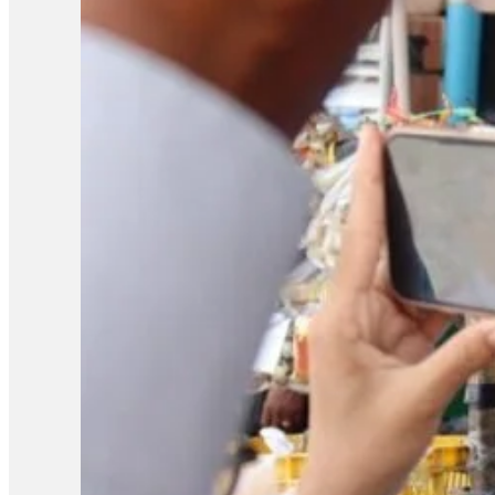
សវនាការព្រឹកនេះ កត់សម្គាល់ថា រយៈពេលនៃការឃុំខ្លួនសកម្មជនសន្ធិសញ
ទោសឱ្យជាប់ពន្ធនាគារពី ៦ខែ ទៅ២ឆ្នាំ ហើយមកដល់សព្វថ្ងៃនេះ គឺឃុំគា
អង្គសេចក្ដី គឺសុំនៅក្រៅឃុំ។ ករណីនេះ លោក យី…