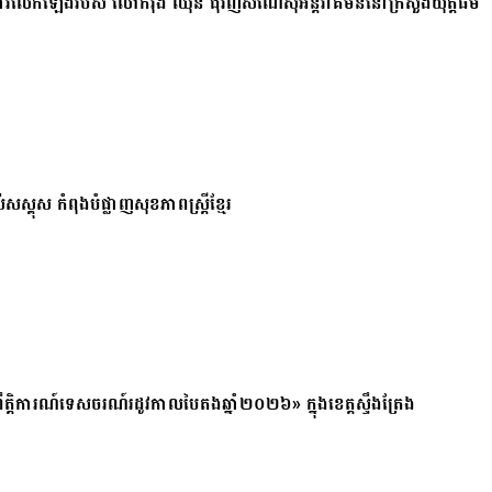
ការលើកឡើងរបស់ លោករ៉ុង ឈុន ជុំវិញសំណើសុំអន្តរាគមន៍នៅក្រសួងយុត្តិធម៌
សស្គុស កំពុងបំផ្លាញសុខភាពស្ត្រីខ្មែរ
ត្តិការណ៍ទេសចរណ៍រដូវកាលបៃតងឆ្នាំ២០២៦» ក្នុងខេត្តស្ទឹងត្រែង