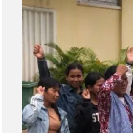
លទ្ធផលសំណើសុំនៅក្រៅឃុំដែលបានស្នើកាលពីថ្ងៃទី២៧ ខែសីហា។ បងស្រីប
ស្រីគាត់ និងសកម្មជនឯទៀត ព្រោះការបន្តឃុំខ្លួននេះបានធ្វើឱ្យប៉ះពាល់ជ
របស់បងសាន សិទ្ធ ដែលគាត់ត្រូវទទួលបន្ទុក។ អ៊ីចឹងខ្ញុំគិតថា ទី១ការអប់រំ
រហូតដល់ទៅ១៣ខែជាងហើយ[…]វាលើសពាក់កណ្ដាលនៃការអនុវត្តន៍»។ ចំណែ
របស់បងប្រុសគាត់ ហើយអ្នកស្រីស្នើសុំតុលាការពិចារណាដោះលែងលោក ស្រ៊ុន 
ទៅឱ្យនៅក្រៅឃុំតាមការស្នើសុំរបស់ក្រុមគ្រួសារ ហើយហ្នឹងក៏ជាសិទ្ធិរ
ករណីនេះ មន្រ្តីអង្កេតជាន់ខ្ពស់ នៃសមាគមន៍ការពារសិទ្ធិមនុស្ស និងអ
ពេលដែលច្បាប់កំណត់។ លោកថារដ្ឋាភិបាល និងតុលាការគួរដោះលែងសកម
ទាន់បើកសវនាការផង ឃុំគាត់រហូតដល់លើសនីតិវិធីនៃការឃុំខ្លួនដែល
បន្ថែម៖ «គួរតែឈប់ធ្វើទុក្ខបុកម្នេញដល់ប្រជាពលរដ្ឋដែលធ្វើការងារស
សាសន៍របស់គាត់ ជាពិសេសអ្នកដែលធ្វើការងារសង្គមដូចជា២៣តុលា គឺគាត់ធ
ក្រោយពីពួកគាត់លើកឡើងពីគុណសម្បត្តិ និងគុណវិបត្តិ នៃការបង្កើតតំ
សន្តិសុខសង្គម» ទាក់ទងនឹងការអធិប្បាយនានាពី CLV មានអ្នកពាក
ដោយក្នុងសំណុំរឿងទី១មានលោក ស៊្រុន ស៊្រន កញ្ញា…