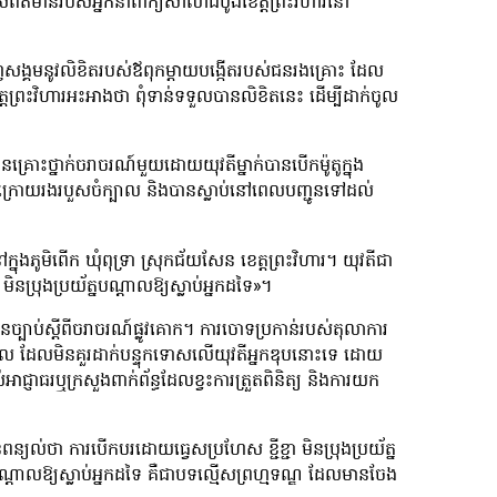
កាសព័ត៌មានរបស់អ្នកនាំពាក្យសាលាដំបូងខេត្តព្រះវិហារនៅ
ាញសង្គមនូវលិខិតរបស់ឪពុកម្តាយបង្កើតរបស់ជនរងគ្រោះ ដែល
ត្តព្រះវិហារអះអាងថា ពុំទាន់ទទួលបានលិខិតនេះ ដើម្បីដាក់ចូល
គ្រោះថ្នាក់ចរាចរណ៍មួយដោយយុវតីម្នាក់បានបើកម៉ូតូក្នុង
ាងក្រោយរងរបួសចំក្បាល និងបានស្លាប់នៅពេលបញ្ជូនទៅដល់
ុងភូមិពើក ឃុំពុទ្រា ស្រុកជ័យសែន ខេត្តព្រះវិហារ។ យុវតីជា
ិនប្រុងប្រយ័ត្នបណ្តាលឱ្យស្លាប់អ្នកដទៃ»។
ច្បាប់ស្តីពីចរាចរណ៍ផ្លូវគោក។ ការចោទប្រកាន់របស់តុលាការ
ុផល ដែលមិនគួរដាក់បន្ទុកទោសលើយុវតីអ្នកឌុបនោះទេ ដោយ
អាជ្ញាធរឬក្រសួងពាក់ព័ន្ធដែលខ្វះការត្រួតពិនិត្យ និងការយក
យល់ថា ការបើកបរដោយធ្វេសប្រហែស ខ្ជីខ្ជា មិនប្រុងប្រយ័ត្ន
បណ្តាលឱ្យស្លាប់អ្នកដទៃ គឺជាបទល្មើសព្រហ្មទណ្ឌ ដែលមានចែង