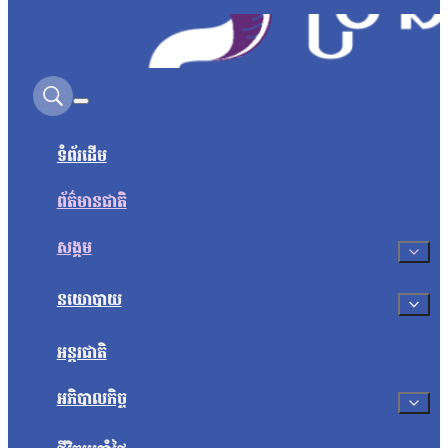
Search on this site
ទំព័រដើម
ព័ត៌មានជាតិ
សង្គម
នយោបាយ
អន្តរជាតិ
អភិបាលកិច្ច