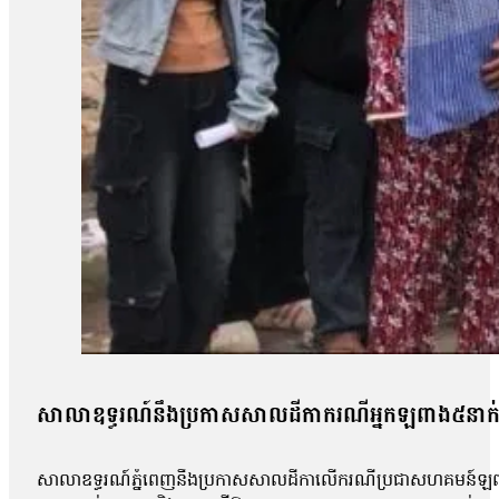
សាលាឧទ្ធរណ៍នឹងប្រកាសសាលដីកាករណីអ្នកឡពាង៥នាក់ 
សាលាឧទ្ធរណ៍ភ្នំពេញនឹងប្រកាសសាលដីកាលើករណីប្រជាសហគមន៍ឡពាង ខេ