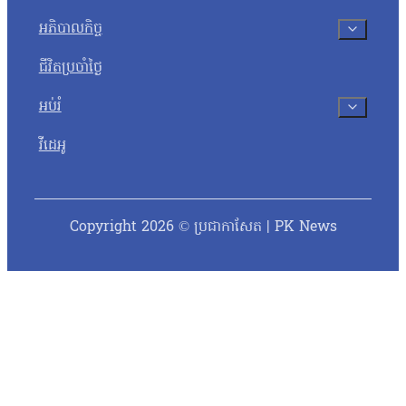
អភិបាលកិច្ច
ជីវិតប្រចាំថ្ងៃ
អប់រំ
វីដេអូ
Copyright 2026 © ប្រជាកាសែត | PK News