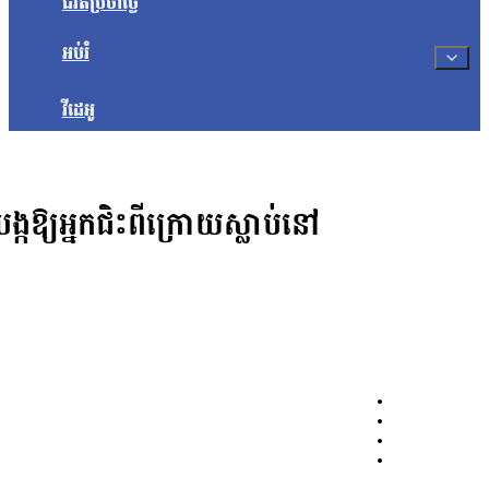
ជីវិតប្រចាំថ្ងៃ
អប់រំ
វីដេអូ
្កឱ្យអ្នកជិះពីក្រោយស្លាប់នៅ