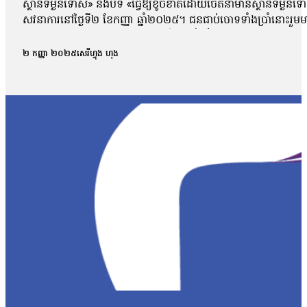
ស្ថានទម្ងន់ទោស» និងបទ «ធ្វើឱ្យខូចខាតដោយចេតនាមានស្ថានទម្ងន
សវនាការនៅថ្ងៃទី២ ខែកញ្ញា ឆ្នាំ២០២៥។ ជនជាប់ចោទទាំងប្រាំនោះ
កន្លែងធ្វើការបាន។ ការកោះហៅនេះ គឺពាក់ព័ន្ធនឹងករណីហិង្សា ដែលកើត
កាសែតបន្ទាប់ពីលោកចេញពីសវនាការថា តុលាការបានចោទសួរលោកពីករណីដ
២ កញ្ញា ២០២៥
សេរីហ្វុង ហុង
លោកអាចត្រឹមឆ្លើយទៅតាមសំណួរដែលគេសួរប៉ុណ្ណោះ ដោយមិនអាចជំទ
លោក ម៉ាង យ៉ាវ ថាលោកមិនទាន់រំពឹងយ៉ាងណាទេថា នៅថ្ងៃប្រកាសសាល
មុនមកវាមិនសូវរំពឹងប៉ុន្មានទេ អារឿងតុលាការ រឿងយុត្តិធម៌រឿងនេះ មិនទា
ប្រជាសហគមន៍វ័យ៤៨ឆ្នាំរូបនេះ ស្នើសុំតុលាការទម្លាក់ចោលបទចោទល
ប្រជាសហគមន៍ឡពាងមួយរូបទៀត ដែលរងបទចោទនេះដែរគឺលោក ស្ងួន ញឿន 
ប្រជាសហគមន៍ឡពាង និងក្រុមហ៊ុនKDC។ លោក ញឿន អះអាងថា របាយកា
«ខ្ញុំអត់សូវសង្ឃឹមប៉ុន្មានទេព្រោះតុលាការអត់បានចុះទៅកន្លែងកើតហេតុផ្
សម្ដេចបវធិបតី ហ៊ុន ម៉ាណែត សូមឱ្យគាត់ឡើងថ្មីធ្វើនាយករដ្ឋមន្ត្រីមេ
បាត់បង់ដីធ្លី»។ រីឯភរិយារបស់លោក ស្ងួន ញឿន គឺអ្នកស្រី អុំ សុភី បានច
ដោយសារតែក្រុមហ៊ុនជាអ្នកបំពានមកលើពួកខ្ញុំ បែរជាពួកគាត់មិនមានទោស ហ
បំផ្លាញរបស់ទ្រព្យគេទេ»។ អ្នកស្រី អុំ សុភី ថាអ្នកស្រីនឹងប្ដឹងបន
អង្គការលីកាដូលោក អំ សំអាត មានប្រសាសន៍ថា ករណីដីធ្លីនៅភូមិឡពាង ឃុំត
តំណាងសហគមន៍ និងសមាជិកសហគមន៍ជាច្រើនត្រូវបានជាប់ពន្ធនាគារដ
រឿងនៅសាលាឧទ្ធរណ៍នេះ ពួកគាត់គួរត្រូវបានទទួលការលើកលែងចោទប្រកាន់
ខេត្តកំពង់ឆ្នាំង មានជម្លោះដីធ្លីជាមួយក្រុមហ៊ុន ខេ.ឌី.ស៊ី (KDC) ដែ
ចំនួន១០៨គ្រួសារ។ ពលរដ្ឋដែលរងផលប៉ះពាល់បានតវ៉ាទាមទាររកដំណោ