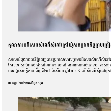
តុលាការបដិសេធសំណើសុំនៅក្រៅឃុំសកម្មជនកិច្ចព្រមព្រៀងស
សាលាដំបូងរាជធានីភ្នំពេញបានប្រកាសសាលក្រមបដិសេធសំណើសុំនៅក្រៅឃ
ដែលទៅស្ដាប់ផ្ទាល់ក្នុងសវនាការ។ មេធាវីការពារជនជាប់ចោទថាការសម្
មុនអង្គសេចក្ដីកាលពីថ្ងៃទី២៧ ខែសីហា ឆ្នាំ២០២៥ លើសំណើសុំនៅក្រៅឃុំ
សុផល, លោក ហោ សុខុន, លោក ធែល ធីលែន, អ្នកស្រី ញិប សារ៉ុម, លោក
កិច្ចព្រមព្រៀងសន្តិភាពក្រុងប៉ារីសគឺលោក សឺន ជុំជួន បានថ្លែងប្រាប
៣ កញ្ញា ២០២៥
សេរីហ្វុង ហុង
ប៉ុន្តែតុលាការមិនបានបញ្ជាក់ពីមូលហេតុក្រោយការសម្រេចនេះឡើយ 
ប៉ុន្តែការប្រកាសហេតុ មិនបានលើកឡើងអំពីការសំអាងហេតុអ្វីទេ ដោយស
លោកបន្ថែមថា៖ «យើងនៅតែចាត់ទុកថាជាការប៉ះពាល់ទៅលើសិទ្ធិនៃការឃុ
ហ្នឹងមានសេរីភាព […]ក្នុងនាមជាមេធាវី យើងមិនអាចទទួលយកបានទេ 
លោកមេធាវីឱ្យដឹងថា តុលាការបានបើកសវនាការអង្គសេចក្ដីលើសំណុំរឿ