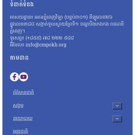
ទំនាក់ទំនង
ចំនួន៥នាក់គឺ លោក សៀង ហេង លោក ម៉ាង យ៉ាវ លោក គុជ…
អាសយដ្ឋាន៖ អគារភ្នំពេញវីឡា (បន្ទប់៣០១) ដីឡូលេខ២៦
ផ្លូវលេខ៣៨៨ សង្កាត់ទួលស្វាយព្រៃទី១ ខណ្ឌបឹងកេងកង រាជធានី
ភ្នំពេញ។
ទូរសព្ទ៖ (+៨៥៥) ៧៨ ២២២ ៥៨៨
អ៊ីមែល៖ info@cmpokh.org
តាមដាន
Follow us on Facebook
Follow us on YouTube
ព័ត៌មានជាតិ
សង្គម
នយោបាយ
អន្តរជាតិ