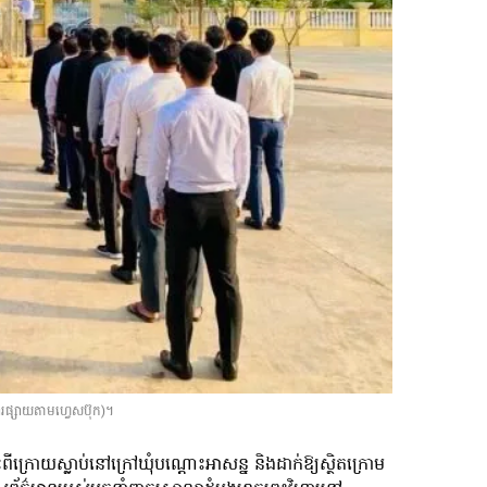
ារផ្សាយតាមហ្វេសប៊ុក)។
ីក្រោយស្លាប់នៅក្រៅឃុំបណ្តោះអាសន្ន និងដាក់ឱ្យស្ថិតក្រោម