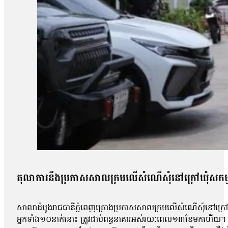
តុលាការនឹងប្រកាសសាលក្រមលើសំណើសុំនៅក្រៅឃុំសកម
សាលាដំបូងរាជធានីភ្នំពេញគ្រោងប្រកាសសាលក្រមលើសំណើសុំនៅក្រៅឃុំ
អ្នកទាំង១០នាក់នោះ ត្រូវជាប់ពន្ធនាគារអស់រយៈពេល១៣ខែមកហើយ។ អ្ន