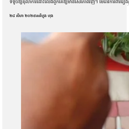
ទទូចឱ្យតុលាការដោះលែងពួកគេឱ្យមានសេរីភាពវិញ។ មេធាវីការពាររឿងក្ដី
លោក ហោ សុខុន, លោក ធែល ធីលែន ,អ្នកស្រី ញិប សារ៉ុម ,លោក ឈឹន ចម្
សាលាដំបូងរាជធានីភ្នំពេញនៅព្រឹកថ្ងៃទី២៧ ខែសីហា ឆ្នាំ២០២៥ បានបើក
២៨ សីហា ២០២៥
សេរីហ្វុង ហុង
តុលាការបានផ្អាកសវនាការអង្គសេចក្ដីនេះ និងបានបើកសវនាការមុន
ខណៈកូនក្ដីលោកត្រូវបានឃុំខ្លួនជាងមួយឆ្នាំមកហើយ។ លោកថា៖ «តាមពិ
យើងអង្គសេចក្តី។ ដូច្នេះជាការសម្រេចរបស់តុលាការ គឺតុលាការគាត់អនុញ្
ស្នើសុំឱ្យនៅក្រៅឃុំនេះ គឺជាសវនាការហៅថាមុនអង្គសេចក្តី។ មុនច
សវនាការអង្គសេចក្តីហ្នឹង បានចូលសវនាការមុនអង្គសេចក្តី»។ លោក សឺ
ប្រកាសសាលក្រមករណីនេះនៅថ្ងៃទី៣ ខែសីហា ឆ្នាំ២០២៥។ លោក សឺន ជុ
តុលាការនឹងពិចារណាដើម្បីឱ្យពួកគាត់បាននៅក្រៅឃុំដោយសារ ហេតុ
ដែលតុលាការគម្បីពិចារណា»។ បងស្រីបង្កើតរបស់សកម្មជនកិច្ចព្រមព្រៀងសន្
គាត់និងបានបង្កឱ្យមានការលំបាកផ្នែកជីវភាពជាច្រើន។ កញ្ញាថា៖ «រយៈព
តូចៗ៦នាក់នៅក្នុងបន្ទុក ទាំងសោភាដែលមានឪពុកម្តាយចាស់ជរានៅក្នុងបន្ទុក
ចំណាយទាំងអស់ ទៅលើការសួរសុខទុក្ខ ហើយនិងផ្គត់ផ្គង់ទៅអ្នកជាប់ន
«ជាក្ដីសង្ឃឹម ហើយនិងជាសំណូមពរគឺសុំឱ្យលោកតុលាការពិចារណាទៅលើចំណ
ផ្សព្វផ្សាយអំពីច្បាប់ អ៊ីចឹងពួកគាត់បានបញ្ជាក់ហើយៗថាគាត់គ្រាន់
សាន សិទ្ធិ ជាប់ឃុំមក អ្នកស្រីត្រូវរ៉ាប់រងគ្រប់យ៉ាងក្នុងគ្រួសារដែល
ស្រាប់ហើយស្រុកយើងនេះខាងធនាគារ ខាងកូនរៀនផង ទឹកភ្លើងគ្រប់មុខធ្ល
ទម្លាក់បទចោទគាត់ ហើយមើលទៅប៉ាវា មើលទៅសុខភាពគាត់ទ្រុឌទ្រោមខ្ល
ពេលឥឡូវនេះគាត់ថាស្តាប់បានតែ៣០ទេហើយស្គមឡើងជ្រួញឡើងស្លេកធម្មតា