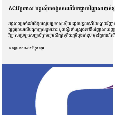
ACUប្រកាស បន្តស៊ើបអង្កេតករណីបែកធ្លាយវិញ្ញាសាបាក់ឌ
អង្គភាពប្រឆាំងអំពើពុករលួយប្រកាសស៊ើបអង្កេតបន្តករណីបែកធ្លាយវិញ្ញា
ផ្សព្វផ្សាយលើបណ្ដាញសង្គមនោះ ដូចស្ទើរទាំងស្រុងទៅនឹងវិញ្ញាសាច
វិញ្ញាសាប្រឡងសញ្ញាប័ត្រមធ្យមសិក្សាទុតិយភូមិឬបាក់ឌុប មុខវិជ្ជាគណ
អប់រំចេញមុខបំភ្លឺករណីនេះ ដោយសារតែវិញ្ញាសាដែលបានបែកធ្លាយដូចគ
ពេល នៅក្នុងគ្រុបតេឡេក្រាម ដែលបានបែកធ្លាយ។ តាមរយៈលិខិតចុះថ្ងៃទី១
១ កញ្ញា ២០២៥
សេរីហ្វុង ហុង
ផ្សព្វផ្សាយ ត្រូវបានរកឃើញថា វិញ្ញាសាទាំងនោះ ដូចទៅនឹងវិញ្ញាស
វិញ្ញាសាប្រឡងគណិតវិទ្យាថ្នាក់វិទ្យាសាស្ត្រ ប្រឡងថ្ងៃទី ២៩/០
បង្ហោះព័ត៌មានដែលនិយាយថា ការបែកធ្លាយនូវវិញ្ញាសាគណិតវិទ្យា គឺជាអ្
ក្របណ្ដាញសង្គមទាំងអស់ដើម្បីអាចប្រមូលភ័ស្តុតាងបានគ្រប់ជ្រុងជ្រ
វិញ្ញាសាដែលបានចេញប្រឡងពិតមែន ក៏ប៉ុន្តែគ្មានការបញ្ជាក់ណាមួយថាមា
ឃើញថា មានវិញ្ញាសាមួយចំនួនដែលបង្ហោះនៅលើបណ្ដាញសង្គមនោះគឺមានទម
មកដល់ពេលនេះយើងនឹងព្យាយាមស្រាវជ្រាវបន្ថែមទៀត។ យើងក៏រង់ចាំទទួ
បែកធ្លាយវិញ្ញាសាប្រឡងនេះ មានលទ្ធភាពអាចកើតឡើងបានក្នុងដំណា
កាលដែលអាចមានការបែកធ្លាយ យើងអាចគិតថា ក្នុងដំណាក់កាលនៃការ co
ក្រោយពេលប្រឡងតែម្ដង អ៊ីចឹងហើយបានជានៅក្នុងរបាយការណ៍យើងបានបញ្ជ
របស់ អ.ប.ព.»។ ក៏ប៉ុន្តែលោក សយ ច័ន្ទវិចិត្រ អះអាងថារូបថតវិ