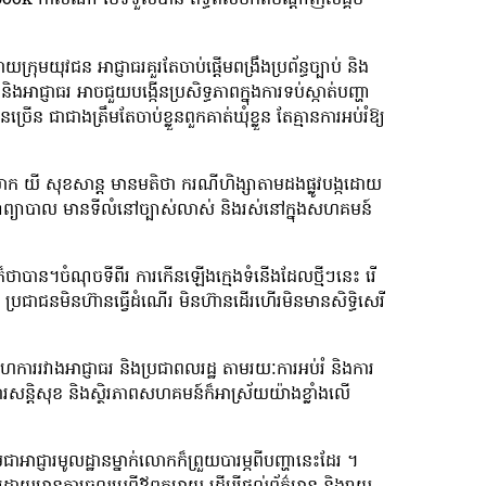
ook កាលណា បើទទួលបាន ឥទ្ធិពលមកពីបណ្តាញសង្គម
ុមយុវជន អាជ្ញាធរគួរតែចាប់ផ្តើមពង្រឹងប្រព័ន្ធច្បាប់ និង
ាជ្ញាធរ អាចជួយបង្កើនប្រសិទ្ធភាពក្នុងការទប់ស្កាត់បញ្ហា
រើន ជាជាងត្រឹមតែចាប់ខ្លួនពួកគាត់ឃុំខ្លួន តែគ្មានការអប់រំឱ្យ
លោក យី សុខសាន្ត មានមតិថា ករណីហិង្សាតាមដងផ្លូវបង្កដោយ
ាព្យាបាល មានទីលំនៅច្បាស់លាស់ និងរស់នៅក្នុងសហគមន៍
បាន។ចំណុចទីពីរ ការកើនឡើងក្មេងទំនើងដែលថ្មីៗនេះ រើ
ច ប្រជាជនមិនហ៊ានធ្វើដំណើរ មិនហ៊ានដើរហើរមិនមានសិទ្ធិសេរី
ហការរវាងអាជ្ញាធរ និងប្រជាពលរដ្ឋ តាមរយៈការអប់រំ និងការ
សន្តិសុខ និងស្ថិរភាពសហគមន៍ក៏អាស្រ័យយ៉ាងខ្លាំងលើ
ាអាជ្ញារមូលដ្ឋានម្នាក់លោកក៏ព្រួយបារម្ភពីបញ្ហានេះដែរ ។