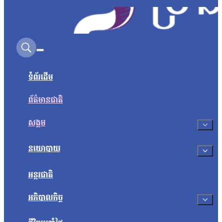
Search on this site
ទំព័រដើម
ព័ត៌មានជាតិ
សង្គម
នយោបាយ
អន្តរជាតិ
អភិបាលកិច្ច