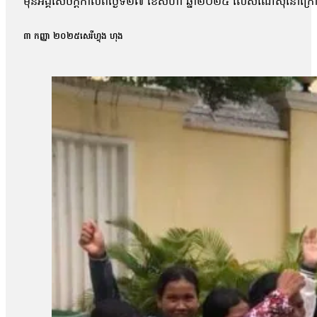
មុនអង្គសេចក្ដីកាលពីថ្ងៃទី២៧ ខែសីហា ឆ្នាំ២០២៥ លើសំណើសុំនៅក្រៅឃុំ
សុផល, លោក ហោ សុខុន, លោក ធែល ធីលែន, អ្នកស្រី ញិប សារ៉ុម, លោក
កិច្ចព្រមព្រៀងសន្តិភាពក្រុងប៉ារីសគឺលោក សឺន ជុំជួន បានថ្លែងប្រាប
៣ កញ្ញា ២០២៥
សេរីហ្វុង ហុង
ប៉ុន្តែតុលាការមិនបានបញ្ជាក់ពីមូលហេតុក្រោយការសម្រេចនេះឡើយ 
ប៉ុន្តែការប្រកាសហេតុ មិនបានលើកឡើងអំពីការសំអាងហេតុអ្វីទេ ដោយស
លោកបន្ថែមថា៖ «យើងនៅតែចាត់ទុកថាជាការប៉ះពាល់ទៅលើសិទ្ធិនៃការឃុ
ហ្នឹងមានសេរីភាព […]ក្នុងនាមជាមេធាវី យើងមិនអាចទទួលយកបានទេ 
លោកមេធាវីឱ្យដឹងថា តុលាការបានបើកសវនាការអង្គសេចក្ដីលើសំណុំរឿ
លទ្ធផលសំណើសុំនៅក្រៅឃុំដែលបានស្នើកាលពីថ្ងៃទី២៧ ខែសីហា។ បងស្រីប
ស្រីគាត់ និងសកម្មជនឯទៀត ព្រោះការបន្តឃុំខ្លួននេះបានធ្វើឱ្យប៉ះពាល់ជ
របស់បងសាន សិទ្ធ ដែលគាត់ត្រូវទទួលបន្ទុក។ អ៊ីចឹងខ្ញុំគិតថា ទី១ការអប់រំ
រហូតដល់ទៅ១៣ខែជាងហើយ[…]វាលើសពាក់កណ្ដាលនៃការអនុវត្តន៍»។ ចំណែ
របស់បងប្រុសគាត់ ហើយអ្នកស្រីស្នើសុំតុលាការពិចារណាដោះលែងលោក ស្រ៊ុន 
ទៅឱ្យនៅក្រៅឃុំតាមការស្នើសុំរបស់ក្រុមគ្រួសារ ហើយហ្នឹងក៏ជាសិទ្ធិរ
ករណីនេះ មន្រ្តីអង្កេតជាន់ខ្ពស់ នៃសមាគមន៍ការពារសិទ្ធិមនុស្ស និងអ
ពេលដែលច្បាប់កំណត់។ លោកថារដ្ឋាភិបាល និងតុលាការគួរដោះលែងសកម
ទាន់បើកសវនាការផង ឃុំគាត់រហូតដល់លើសនីតិវិធីនៃការឃុំខ្លួនដែល
បន្ថែម៖ «គួរតែឈប់ធ្វើទុក្ខបុកម្នេញដល់ប្រជាពលរដ្ឋដែលធ្វើការងារស
សាសន៍របស់គាត់ ជាពិសេសអ្នកដែលធ្វើការងារសង្គមដូចជា២៣តុលា គឺគាត់ធ
ក្រោយពីពួកគាត់លើកឡើងពីគុណសម្បត្តិ និងគុណវិបត្តិ នៃការបង្កើតតំ