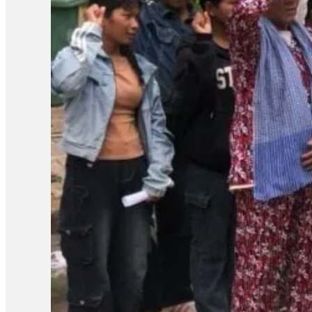
សន្តិសុខសង្គម» ទាក់ទងនឹងការអធិប្បាយនានាពី CLV មានអ្នកពាក
ដោយក្នុងសំណុំរឿងទី១មានលោក ស៊្រុន ស៊្រន កញ្ញា…