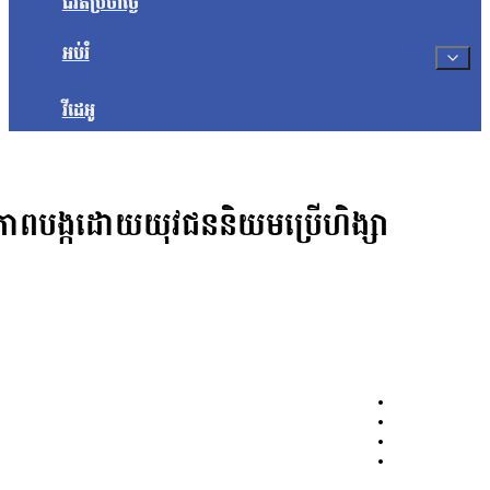
ជីវិតប្រចាំថ្ងៃ
អប់រំ
វីដេអូ
ត្ថិភាពបង្កដោយយុវជននិយមប្រើហិង្សា