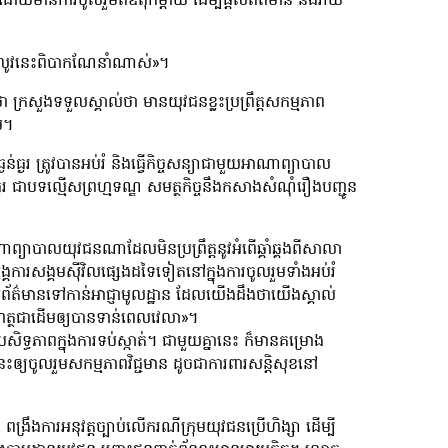
េះ ដោយមានការចូលរួមពីឪពុកម្តាយ ដើម្បីផ្តល់ព័ត៌មាន និងរាយ
មេងឥលូវនេះពិបាកណែនាំណាស់»។
 ក្រសួងទទួលស្គាល់ថា មានយុវជនខ្លះប្រព្រឹត្តសកម្មភាព
ម។
ធ្ងរ ត្រូវបានអប់រំ និងធ្វើកិច្ចសន្យាជាមួយអាណាព្យាបាល
ធ្ងរ ជាបទល្មើសព្រហ្មទណ្ឌ សមត្ថកិច្ចនឹងកសាងសំណុំរឿងបញ្ជូន
ាបាលយុវជនណាដែលមិនប្រព្រឹត្តនូវអំពើឆ្គាំឆ្គងពីសាលា
អង្គការសង្គមស៊ីវិលផ្សេងដទៃទៀតនៅក្នុងការចូលរួមទាំងអប់រំ
្តល់ព័ត៌មានទៅកាន់អាជ្ញាមូលដ្ឋាន ដែលយើងដឹងថាយើងស្គាល់
ហត្ថជាដើមឲ្យបានទាន់ពេលវេលា»។
ប្រសិទ្ធភាពក្នុងការទប់ស្កាត់។ ជាមួយគ្នានេះ ក៏មានគម្រោង
េះឲ្យចូលរួមសកម្មភាពវិជ្ជមាន ដូចជាការពារសន្តិសុខនៅ
្រឹងការអនុវត្តច្បាប់លើករណីក្រុមយុវជនប្រើហិង្សា ដើម្បី