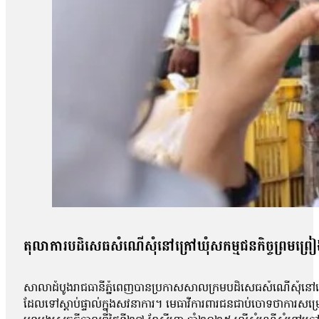
តុលាការបដិសេធសំណើសុំនៅក្រៅឃុំសកម្មជនកិច្ចព្រមព្រៀងស
សាលាដំបូងរាជធានីភ្នំពេញបានប្រកាសសាលក្រមបដិសេធសំណើសុំនៅក្រៅឃ
ដែលទៅស្ដាប់ផ្ទាល់ក្នុងសវនាការ។ មេធាវីការពារជនជាប់ចោទថាការសម្