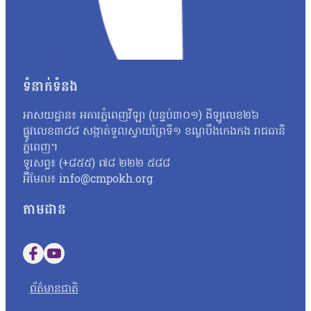
វិច្ឆិកា អ្នកនាំពាក្យក្រសួងអប់រំ យុវជន និងកីឡា បានប្រាប់ថាក្រសួងអប
នោះទេ។ អ្នកស្រីថា៖ «អ្វីដែលយើងរកឃើញបឋមហ្នឹងគឺមានន័យថា វិញ្
បន្ថែមទៀតតាមរយៈធនធានដែលមាន ប៉ុន្តែរហូតមកដល់ពេលនេះមិនទាន់មាន
នេះនឹងត្រូវទទួលទោសទណ្ឌទៅតាមវិធានដែលបានចែង។ ជុំវិញករណីនេះ ប
ប្រឡងដែលបានខិតខំរៀនសូត្រអាចបាក់ទឹកចិត្ត។ តែយ៉ាងណា លោកសំណូម
ទំនាក់ទំនង
ហើយហ្នឹង ខ្ញុំថាទោះយ៉ាងណាយើងត្រូវតែមានមទោនភាពចំពោះអ្វីដែលយើង
ហើយបើថាឯកសារនោះមានការបែកធ្លាយមែន នោះក្រសួងគួរតែគិតថាតើគួរធ្វើយ
អាសយដ្ឋាន៖ អគារភ្នំពេញវីឡា (បន្ទប់៣០១) ដីឡូលេខ២៦
កម្ពុជាឯករាជ្យ អ្នកស្រី អ៊ុក ឆាយ៉ាវី ស្នើដល់ក្រសួងអប់រំ យុវជន 
ផ្លូវលេខ៣៨៨ សង្កាត់ទួលស្វាយព្រៃទី១ ខណ្ឌបឹងកេងកង រាជធានី
អ្នកស្រីថា៖ «ប្រសិនបើឃើញបែកធ្លាយវិញ្ញាសា ក្រសួងអប់រំក៏ដូចជាអង្
ភ្នំពេញ។
សូត្របានទេ គួរតែបញ្ជាក់វិញបញ្ជាក់ប្រាប់វិញថា អញ្ចេះអញ្ចោះវិញអ៊ីច
ទូរសព្ទ៖ (+៨៥៥) ៧៨ ២២២ ៥៨៨
ប្រឡងសញ្ញាបត្រមធ្យមសិក្សាទុតិយភូមិ សម័យប្រឡង ២៨ សីហា ២០២៥
អ៊ីមែល៖ info@cmpokh.org
បេក្ខជនថ្នាក់វិទ្យាសាស្ត្រចំនួនជាង៤ម៉ឺននាក់ (៤០ ៦៧៨ នាក់) ស្ត្រី
តាមដាន
Follow us on Facebook
Follow us on YouTube
ព័ត៌មានជាតិ