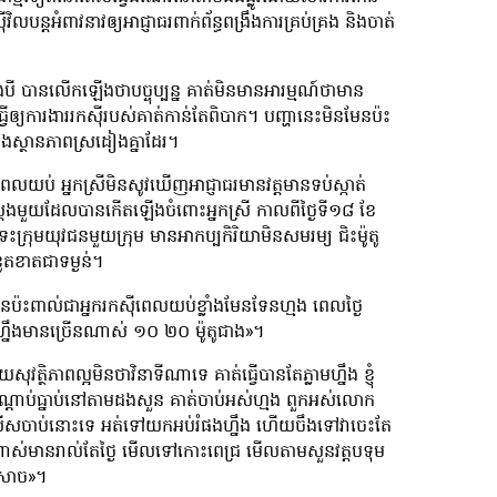
អំពាវនាវឲ្យអាជ្ញាធរពាក់ព័ន្ធពង្រឹងការគ្រប់គ្រង និងចាត់
៉ឺម៉កកង់បី បានលើកឡើងថាបច្ចុប្បន្ន គាត់មិនមានអារម្មណ៍ថាមាន
្យការងាររកស៊ីរបស់គាត់កាន់តែពិបាក។ បញ្ហានេះមិនមែនប៉ះ
ខនឹងស្ថានភាពស្រដៀងគ្នាដែរ។
ប់ អ្នកស្រីមិនសូវឃើញអាជ្ញាធរមានវត្តមានទប់ស្កាត់
ែងមួយដែលបានកើតឡើងចំពោះអ្នកស្រី កាលពីថ្ងៃទី១៨ ខែ
រុមយុវជនមួយក្រុម មានអាកប្បកិរិយាមិនសមរម្យ ជិះម៉ូតូ
ខូតខាតជាទម្ងន់។
ប៉ះពាល់ជាអ្នករកស៊ីពេលយប់ខ្លាំងមែនទែនហ្មង ពេលថ្ងៃ
 អីហ្នឹងមានច្រើនណាស់ ១០ ២០ ម៉ូតូជាង»។
ុវត្ថិភាពល្អមិនថាវិនាទីណាទេ គាត់ធ្វើបានតែភ្លាមហ្នឹង ខ្ញុំ
្តាប់ធ្នាប់នៅតាមដងសួន គាត់ចាប់អស់ហ្មង ពួកអស់លោក
មានប៉ូលីសចាប់នោះទេ អត់ទៅយកអប់រំផងហ្នឹង ហើយចឹងទៅវាចេះតែ
់មានរាល់តែថ្ងៃ មើលទៅកោះពេជ្រ មើលតាមសួនវត្តបទុម
្រសាច»។