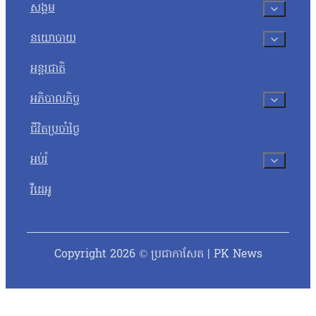
សង្គម
នយោបាយ
អន្តរជាតិ
អភិបាលកិច្ច
ជីវិតប្រចាំថ្ងៃ
អប់រំ
វីដេអូ
Copyright 2026 © ប្រជាកាសែត | PK News