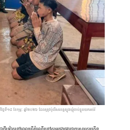
ី១៨ ខែកុម្ភៈ ឆ្នាំ២០២៦ ដែលត្រូវប៉ូលីសខេត្តត្បូងឃ្មុំចាប់ខ្លួនយកអប់រំ
្ភជាថ្មីទៀតនៅពេលធ្វើដំណើរនៅតាមដងផ្លូវដោយសារការកើន