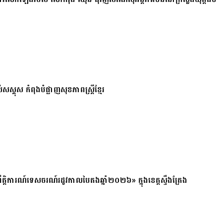
សស្គុស កំពុងបំផ្លាញសុខភាពស្ត្រីខ្មែរ
ត្តិការណ៍ទេសចរណ៍រដូវកាលបៃតងឆ្នាំ២០២៦» ក្នុងខេត្តស្ទឹងត្រែង