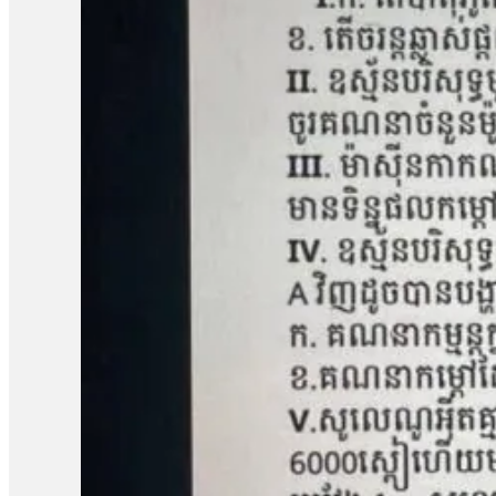
ដោយសារតែក្រុមហ៊ុនជាអ្នកបំពានមកលើពួកខ្ញុំ បែរជាពួកគាត់មិនមានទោស ហ
បំផ្លាញរបស់ទ្រព្យគេទេ»។ អ្នកស្រី អុំ សុភី ថាអ្នកស្រីនឹងប្ដឹងបន
អង្គការលីកាដូលោក អំ សំអាត មានប្រសាសន៍ថា ករណីដីធ្លីនៅភូមិឡពាង ឃុំត
តំណាងសហគមន៍ និងសមាជិកសហគមន៍ជាច្រើនត្រូវបានជាប់ពន្ធនាគារដ
រឿងនៅសាលាឧទ្ធរណ៍នេះ ពួកគាត់គួរត្រូវបានទទួលការលើកលែងចោទប្រកាន់
ខេត្តកំពង់ឆ្នាំង មានជម្លោះដីធ្លីជាមួយក្រុមហ៊ុន ខេ.ឌី.ស៊ី (KDC) ដែ
ចំនួន១០៨គ្រួសារ។ ពលរដ្ឋដែលរងផលប៉ះពាល់បានតវ៉ាទាមទាររកដំណោ
ចំនួន៥នាក់គឺ លោក សៀង ហេង លោក ម៉ាង យ៉ាវ លោក គុជ…