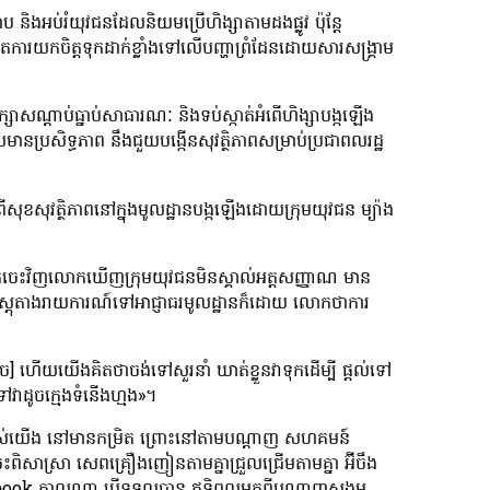
្រាប និងអប់រំយុវជនដែលនិយមប្រើហិង្សាតាមដងផ្លូវ ប៉ុន្តែ
ោតការយកចិត្តទុកដាក់ខ្លាំងទៅលើបញ្ហាព្រំដែនដោយសារសង្រ្គាម
ររក្សាសណ្ដាប់ធ្នាប់សាធារណៈ និងទប់ស្កាត់អំពើហិង្សាបង្កឡើង
មានប្រសិទ្ធភាព នឹងជួយបង្កើនសុវត្ថិភាពសម្រាប់ប្រជាពលរដ្ឋ
ភពីសុខសុវត្ថិភាពនៅក្នុងមូលដ្ឋានបង្កឡើងដោយក្រុមយុវជន ម្យ៉ាង
ត្តក្រចេះវិញលោកឃើញក្រុមយុវជនមិនស្គាល់អត្តសញ្ញាណ មាន
តុតាងរាយការណ៍ទៅអាជ្ញាធរមូលដ្ឋានក៏ដោយ លោកថាការ
ច] ហើយយើងគិតថាចង់ទៅសួរនាំ ឃាត់ខ្លួនវាទុកដើម្បី ផ្តល់ទៅ
វាដូចក្មេងទំនើងហ្មង»។
របស់យើង នៅមានកម្រិត ព្រោះនៅតាមបណ្តាញ សហគមន៍
ិសាស្រា សេពគ្រឿងញៀនតាមគ្នាជ្រួលជ្រើមតាមគ្នា អ៊ីចឹង