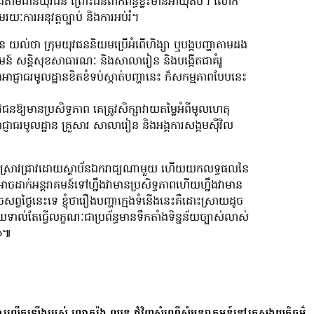
និងតាមដានយុវជន ព្រោះជនពាក់ព័ន្ធខ្លះមានអាយុតិច។ លោក
ការអនុវត្តច្បាប់ និងការអប់រំ។
្ទរឿន យល់ថា ក្រុមយុវជននិយមប្រើអំពើហិង្សា ឬបង្កបញ្ហាតាមដង
ល់សហគមន៍ សន្តិសុខសាធារណៈ និងសាលារៀន និងបង្កើតជាគំរូ
ាជ្ញាធរមូលដ្ឋានខិតខំទប់ស្កាត់បញ្ហានេះ ក៏សកម្មភាពបែបនេះ
នឱ្យមានប្រសិទ្ធភាព គេត្រូវសិក្សាវាយតម្លៃអំពីមូលហេតុ
្ញាធរមូលដ្ឋាន គ្រួសារ សាលារៀន និងអង្គការសង្គមស៊ីវិល
ក្សាស្រាវជ្រាវដោយស្ថាប័នឯករាជ្យណាមួយ ហើយយកលទ្ធផលនៃ
ាក់អន្តរាគមន៍ទៅហ្នឹងវាមានប្រសិទ្ធភាពហើយហ្នឹងវាមាន
ព្វថ្ងៃនេះទេ ខ្ញុំថារឿងបញ្ហាក្មេងទំនើងនេះគឺដោះស្រាយដូច
យទាល់តែធ្វើលក្ខណៈជាប្រព័ន្ធមានទឹកតាំងទិន្នន័យច្បាស់លាស់
់»៕
ការលើកឡើងរបស់ លោករ៉ុង ឈុន ជុំវិញសំណើសុំអន្តរាគមន៍នៅក្រសួងយុត្តិធម៌