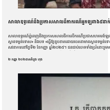
សាលាឧទ្ធរណ៍នឹងប្រកាសសាលដីកាករណីអ្នកឡពាង៥នាក់ 
សាលាឧទ្ធរណ៍ភ្នំពេញនឹងប្រកាសសាលដីកាលើករណីប្រជាសហគមន៍ឡពាង ខេ
ស្ថានទម្ងន់ទោស» និងបទ «ធ្វើឱ្យខូចខាតដោយចេតនាមានស្ថានទម្ងន
សវនាការនៅថ្ងៃទី២ ខែកញ្ញា ឆ្នាំ២០២៥។ ជនជាប់ចោទទាំងប្រាំនោះ
កន្លែងធ្វើការបាន។ ការកោះហៅនេះ គឺពាក់ព័ន្ធនឹងករណីហិង្សា ដែលកើត
កាសែតបន្ទាប់ពីលោកចេញពីសវនាការថា តុលាការបានចោទសួរលោកពីករណីដ
២ កញ្ញា ២០២៥
សេរីហ្វុង ហុង
លោកអាចត្រឹមឆ្លើយទៅតាមសំណួរដែលគេសួរប៉ុណ្ណោះ ដោយមិនអាចជំទ
លោក ម៉ាង យ៉ាវ ថាលោកមិនទាន់រំពឹងយ៉ាងណាទេថា នៅថ្ងៃប្រកាសសាល
មុនមកវាមិនសូវរំពឹងប៉ុន្មានទេ អារឿងតុលាការ រឿងយុត្តិធម៌រឿងនេះ មិនទា
ប្រជាសហគមន៍វ័យ៤៨ឆ្នាំរូបនេះ ស្នើសុំតុលាការទម្លាក់ចោលបទចោទល
ប្រជាសហគមន៍ឡពាងមួយរូបទៀត ដែលរងបទចោទនេះដែរគឺលោក ស្ងួន ញឿន 
ប្រជាសហគមន៍ឡពាង និងក្រុមហ៊ុនKDC។ លោក ញឿន អះអាងថា របាយកា
«ខ្ញុំអត់សូវសង្ឃឹមប៉ុន្មានទេព្រោះតុលាការអត់បានចុះទៅកន្លែងកើតហេតុផ្
សម្ដេចបវធិបតី ហ៊ុន ម៉ាណែត សូមឱ្យគាត់ឡើងថ្មីធ្វើនាយករដ្ឋមន្ត្រីមេ
បាត់បង់ដីធ្លី»។ រីឯភរិយារបស់លោក ស្ងួន ញឿន គឺអ្នកស្រី អុំ សុភី បានច