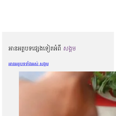
អានអត្ថបទផ្សេងទៀតអំពី
សង្គម
អានអត្ថបទទាំងអស់ សង្គម