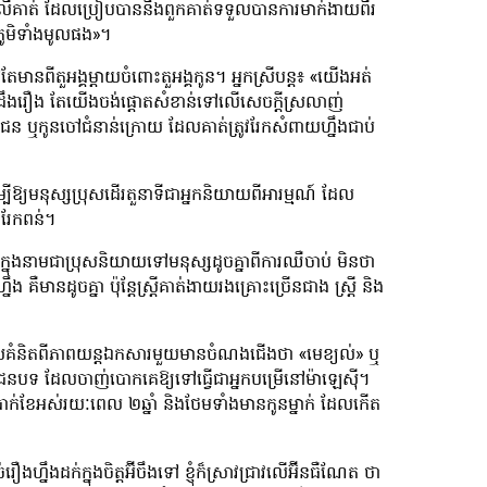
នៅលើគាត់ ដែលប្រៀបបាននឹងពួកគាត់ទទួលបានការមាក់ងាយពីរ
ភូមិទាំងមូលផង»។
ែមានពីតួអង្គម្ដាយចំពោះតួអង្គកូន។ អ្នកស្រីបន្ត៖ «យើងអត់
្យដឹងរឿង តែយើងចង់ផ្ដោតសំខាន់ទៅលើសេចក្ដីស្រលាញ់
ន ឬកូនចៅជំនាន់ក្រោយ ដែលគាត់ត្រូវរែកសំពាយហ្នឹងជាប់
ីឱ្យមនុស្សប្រុសដើរតួនាទីជាអ្នកនិយាយពីអារម្មណ៍ ដែល
នរែកពន់។
រុស ក្នុងនាមជាប្រុសនិយាយទៅមនុស្សដូចគ្នាពីការឈឺចាប់ មិនថា
គឺមានដូចគ្នា ប៉ុន្ដែស្ត្រីគាត់ងាយរងគ្រោះច្រើនជាង ស្រី្ត និង
បំផុសគំនិតពីភាពយន្តឯកសារមួយមានចំណងជើងថា «មេខ្យល់» ឬ
ៅជនបទ ដែលចាញ់បោកគេឱ្យទៅធ្វើជាអ្នកបម្រើនៅម៉ាឡេស៊ី។
ាក់ខែអស់រយៈពេល ២ឆ្នាំ និងថែមទាំងមានកូនម្នាក់ ដែលកើត
រឿងហ្នឹងដក់ក្នុងចិត្តអ៊ីចឹងទៅ ខ្ញុំក៏ស្រាវជ្រាវលើអ៊ីនធឺណែត ថា