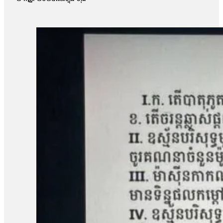
លោកអាចត្រឹមឆ្លើយទៅតាមសំណួរដែលគេសួរប៉ុណ្ណោះ ដោយមិនអាចជំទ
លោក ម៉ាង យ៉ាវ ថាលោកមិនទាន់រំពឹងយ៉ាងណាទេថា នៅថ្ងៃប្រកាសសាល
មុនមកវាមិនសូវរំពឹងប៉ុន្មានទេ អារឿងតុលាការ រឿងយុត្តិធម៌រឿងនេះ មិនទា
ប្រជាសហគមន៍វ័យ៤៨ឆ្នាំរូបនេះ ស្នើសុំតុលាការទម្លាក់ចោលបទចោទល
ប្រជាសហគមន៍ឡពាងមួយរូបទៀត ដែលរងបទចោទនេះដែរគឺលោក ស្ងួន ញឿន 
ប្រជាសហគមន៍ឡពាង និងក្រុមហ៊ុនKDC។ លោក ញឿន អះអាងថា របាយកា
«ខ្ញុំអត់សូវសង្ឃឹមប៉ុន្មានទេព្រោះតុលាការអត់បានចុះទៅកន្លែងកើតហេតុផ្
សម្ដេចបវធិបតី ហ៊ុន ម៉ាណែត សូមឱ្យគាត់ឡើងថ្មីធ្វើនាយករដ្ឋមន្ត្រីមេ
បាត់បង់ដីធ្លី»។ រីឯភរិយារបស់លោក ស្ងួន ញឿន គឺអ្នកស្រី អុំ សុភី បានច
ដោយសារតែក្រុមហ៊ុនជាអ្នកបំពានមកលើពួកខ្ញុំ បែរជាពួកគាត់មិនមានទោស ហ
បំផ្លាញរបស់ទ្រព្យគេទេ»។ អ្នកស្រី អុំ សុភី ថាអ្នកស្រីនឹងប្ដឹងបន
អង្គការលីកាដូលោក អំ សំអាត មានប្រសាសន៍ថា ករណីដីធ្លីនៅភូមិឡពាង ឃុំត
តំណាងសហគមន៍ និងសមាជិកសហគមន៍ជាច្រើនត្រូវបានជាប់ពន្ធនាគារដ
រឿងនៅសាលាឧទ្ធរណ៍នេះ ពួកគាត់គួរត្រូវបានទទួលការលើកលែងចោទប្រកាន់
ខេត្តកំពង់ឆ្នាំង មានជម្លោះដីធ្លីជាមួយក្រុមហ៊ុន ខេ.ឌី.ស៊ី (KDC) ដែ
ចំនួន១០៨គ្រួសារ។ ពលរដ្ឋដែលរងផលប៉ះពាល់បានតវ៉ាទាមទាររកដំណោ
ចំនួន៥នាក់គឺ លោក សៀង ហេង លោក ម៉ាង យ៉ាវ លោក គុជ…