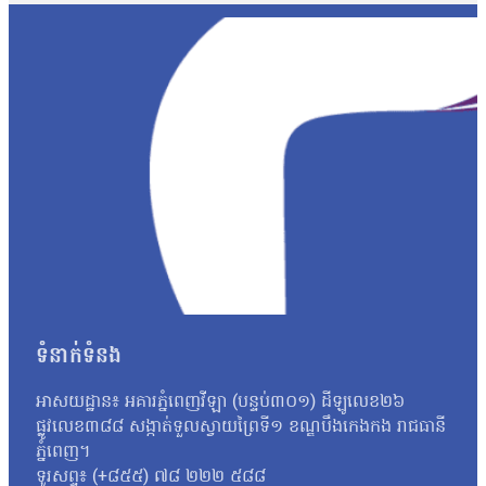
បង្ហោះព័ត៌មានដែលនិយាយថា ការបែកធ្លាយនូវវិញ្ញាសាគណិតវិទ្យា គឺជាអ្
ក្របណ្ដាញសង្គមទាំងអស់ដើម្បីអាចប្រមូលភ័ស្តុតាងបានគ្រប់ជ្រុងជ្រ
វិញ្ញាសាដែលបានចេញប្រឡងពិតមែន ក៏ប៉ុន្តែគ្មានការបញ្ជាក់ណាមួយថាមា
ឃើញថា មានវិញ្ញាសាមួយចំនួនដែលបង្ហោះនៅលើបណ្ដាញសង្គមនោះគឺមានទម
មកដល់ពេលនេះយើងនឹងព្យាយាមស្រាវជ្រាវបន្ថែមទៀត។ យើងក៏រង់ចាំទទួ
បែកធ្លាយវិញ្ញាសាប្រឡងនេះ មានលទ្ធភាពអាចកើតឡើងបានក្នុងដំណា
កាលដែលអាចមានការបែកធ្លាយ យើងអាចគិតថា ក្នុងដំណាក់កាលនៃការ co
ក្រោយពេលប្រឡងតែម្ដង អ៊ីចឹងហើយបានជានៅក្នុងរបាយការណ៍យើងបានបញ្ជ
របស់ អ.ប.ព.»។ ក៏ប៉ុន្តែលោក សយ ច័ន្ទវិចិត្រ អះអាងថារូបថតវិ
វិច្ឆិកា អ្នកនាំពាក្យក្រសួងអប់រំ យុវជន និងកីឡា បានប្រាប់ថាក្រសួងអប
នោះទេ។ អ្នកស្រីថា៖ «អ្វីដែលយើងរកឃើញបឋមហ្នឹងគឺមានន័យថា វិញ្
បន្ថែមទៀតតាមរយៈធនធានដែលមាន ប៉ុន្តែរហូតមកដល់ពេលនេះមិនទាន់មាន
នេះនឹងត្រូវទទួលទោសទណ្ឌទៅតាមវិធានដែលបានចែង។ ជុំវិញករណីនេះ ប
ប្រឡងដែលបានខិតខំរៀនសូត្រអាចបាក់ទឹកចិត្ត។ តែយ៉ាងណា លោកសំណូម
ទំនាក់ទំនង
ហើយហ្នឹង ខ្ញុំថាទោះយ៉ាងណាយើងត្រូវតែមានមទោនភាពចំពោះអ្វីដែលយើង
ហើយបើថាឯកសារនោះមានការបែកធ្លាយមែន នោះក្រសួងគួរតែគិតថាតើគួរធ្វើយ
អាសយដ្ឋាន៖ អគារភ្នំពេញវីឡា (បន្ទប់៣០១) ដីឡូលេខ២៦
កម្ពុជាឯករាជ្យ អ្នកស្រី អ៊ុក ឆាយ៉ាវី ស្នើដល់ក្រសួងអប់រំ យុវជន 
ផ្លូវលេខ៣៨៨ សង្កាត់ទួលស្វាយព្រៃទី១ ខណ្ឌបឹងកេងកង រាជធានី
អ្នកស្រីថា៖ «ប្រសិនបើឃើញបែកធ្លាយវិញ្ញាសា ក្រសួងអប់រំក៏ដូចជាអង្
ភ្នំពេញ។
សូត្របានទេ គួរតែបញ្ជាក់វិញបញ្ជាក់ប្រាប់វិញថា អញ្ចេះអញ្ចោះវិញអ៊ីច
ទូរសព្ទ៖ (+៨៥៥) ៧៨ ២២២ ៥៨៨
ប្រឡងសញ្ញាបត្រមធ្យមសិក្សាទុតិយភូមិ សម័យប្រឡង ២៨ សីហា ២០២៥