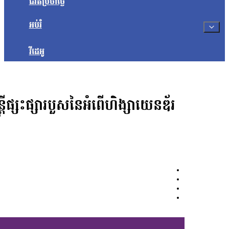
ជីវិតប្រចាំថ្ងៃ
អប់រំ
វីដេអូ
្ត្រីផ្សះផ្សារបួសនៃអំពើហិង្សាយេនឌ័រ