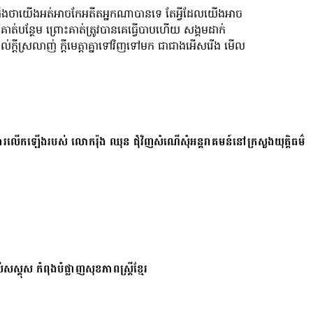
 យើងដឹងថាយើងអត់អាចកែអតីតអ្នកណាបានទេ តែអ្វីដែលយើងអាច
គាត់បន្ថែម ព្រោះគាត់ត្រូវបានគេធ្វើបាបហើយ សង្គមដាក់
ផ្ដល់ក្ដីស្រលាញ់ ក្ដីមេត្តាគ្នាទៅវិញទៅមក ជាជាងអើសរើង មើល
ការលើកឡើងរបស់ លោករ៉ុង ឈុន ជុំវិញសំណើសុំអន្តរាគមន៍នៅក្រសួងយុត្តិធម៌
សស្គុស កំពុងបំផ្លាញសុខភាពស្ត្រីខ្មែរ