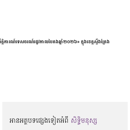
ត្តិការណ៍ទេសចរណ៍រដូវកាលបៃតងឆ្នាំ២០២៦» ក្នុងខេត្តស្ទឹងត្រែង
អានអត្ថបទផ្សេងទៀតអំពី
សិទ្ធិមនុស្ស