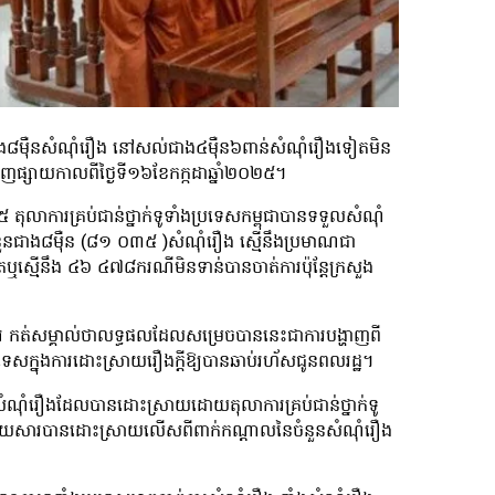
ាណជាង៨ម៉ឺនសំណុំរឿង នៅសល់ជាង៤ម៉ឺន៦ពាន់សំណុំរឿងទៀតមិន
េញផ្សាយកាលពីថ្ងៃទី១៦ខែកក្កដាឆ្នាំ២០២៥។
៥ តុលាការគ្រប់ជាន់ថ្នាក់ទូទាំងប្រទេសកម្ពុជាបានទទួលសំណុំ
ួនជាង៨ម៉ឺន (៨១ ០៣៥ )សំណុំរឿង ស្មើនឹងប្រមាណជា
ើនឹង ៤៦ ៤៧៨ករណីមិនទាន់បានចាត់ការប៉ុន្តែក្រសួង
ការ កត់សម្គាល់ថាលទ្ធផលដែលសម្រេចបាននេះជាការបង្ហាញពី
ទេសក្នុងការដោះស្រាយរឿងក្ដីឱ្យបានឆាប់រហ័សជូនពលរដ្ឋ។
ួនសំណុំរឿងដែលបានដោះស្រាយដោយតុលាការគ្រប់ជាន់ថ្នាក់ទូ
 ដោយសារបានដោះស្រាយលើសពីពាក់កណ្ដាលនៃចំនួនសំណុំរឿង