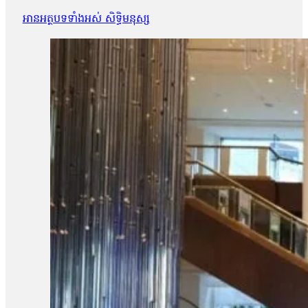
អានអត្ថបទទាំងអស់ សិទ្ធិមនុស្ស