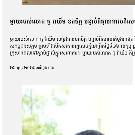
ម្ដាយរបស់លោក ធូ វ៉ាឃីម ខកចិត្ត បន្ទាប់ពីតុលាការបដិ
ម្ដាយរបស់លោក ធូ វ៉ាឃីម សម្ដែងការខកចិត្ត បន្ទាប់ពីសាលាដំបូងរ
សកម្មជនសង្គម ព្រមទាំងបើកសវការអង្គសេចក្ដីនៅព្រឹកថ្ងៃទី២៦ ខែកុ
គ្រួសារដែលទៅស្ដាប់ផ្ទាល់ក្នុងសវនាការ។ ម្ដាយរបស់លោក ធូ វ៉ាឃីម គ
ចេញពីសវនាការ អ្នកស្រី ឌឿក ឈាង ប្រាប់អ្នកសារព័ត៌មានថាអ្នកស្រីម
ស្រាប់តែមកទៅមុខទៀត»។ អ្នកស្រីបន្ថែមថា៖ «ទទួលយកមិនបានទេ កូនខ្ញុំ
២៦ កុម្ភៈ ២០២៦
សេរីហ្វុង ហុង
ដូចថាប្រកាន់ជ្រុលសំដីបន្តិចបន្តួចសុំអត់ទោស»។ សហមេធាវីការពារក្ដីឱ
ឆ្នាំ២០២៦ បានប្រកាសសាលក្រមបដិសេធសំណើសុំនៅក្រៅឃុំរបស់កូនក្ដ
លោកមេធាវីថា នៅក្នុងសវនាការអង្គសេចក្ដីមានការសួរដេញដោលលោក ធូ
ហើយគាត់គ្មានចេតនាញុះញង់ឡើយ។ លោកបន្ថែមថា៖ «យើងយល់ថានេះគឺជា
ក៏គេបានកំណត់។ អ៊ីចឹងរដ្ឋធម្មនុញ្ញមាត្រា៤១ជាការបញ្ចេញមតិធ្វើយ៉ាង
ដែលបានចូលអង្កេតសវនាការ កញ្ញា ហេង គឹមសួ យល់ថាការចោទលោក ធូ 
បញ្ចេញមតិ មនុស្សគ្រប់គ្នាគឺមានសិទ្ធិបញ្ចេញមតិតាមអីដែលខ្លួនគ
ខុសច្បាប់ អ៊ីចឹងសិទ្ធិបញ្ចេញមតិនៅក្នុងប្រទេសកម្ពុជាវាត្រូវបានរ
បើសិនបើការបញ្ចេញមតិនៅក្នុងប្រទេសកម្ពុជាតែងតែមានការរឹតត្បិត តើ