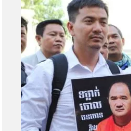
លោក ធូ វ៉ាឃីម ដែលជាសកម្មជនសង្គម និងជាអតីតព្រះសង្ឃ បន្ទាប់ពីលោក
ពន្ធនាគារ ខេត្តពោធិ៍សាត់៕