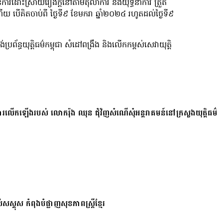
ន្លឿនការដោះស្រាយរឿងក្តីនៅតាមតុលាការ និងយុទ្ធនាការ ត្រួត
 បើគិតចាប់ពី ថ្ងៃទី៩ ខែមករា ឆ្នាំ២០២៤ រហូតដល់ថ្ងៃទី៩
្រព័ន្ធយុត្តិធម៌កម្ពុជា សំដៅពង្រឹង និងលើកកម្ពស់សេវាយុត្តិ
ការលើកឡើងរបស់ លោករ៉ុង ឈុន ជុំវិញសំណើសុំអន្តរាគមន៍នៅក្រសួងយុត្តិធម៌
សស្គុស កំពុងបំផ្លាញសុខភាពស្ត្រីខ្មែរ