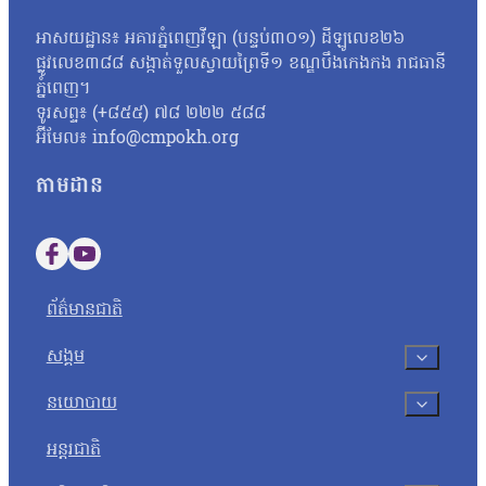
អាសយដ្ឋាន៖ អគារភ្នំពេញវីឡា (បន្ទប់៣០១) ដីឡូលេខ២៦
ផ្លូវលេខ៣៨៨ សង្កាត់ទួលស្វាយព្រៃទី១ ខណ្ឌបឹងកេងកង រាជធានី
ភ្នំពេញ។
ទូរសព្ទ៖ (+៨៥៥) ៧៨ ២២២ ៥៨៨
អ៊ីមែល៖ info@cmpokh.org
តាមដាន
Follow us on Facebook
Follow us on YouTube
ព័ត៌មានជាតិ
សង្គម
នយោបាយ
អន្តរជាតិ