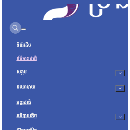
Search on this site
ទំព័រដើម
ព័ត៌មានជាតិ
សង្គម
នយោបាយ
អន្តរជាតិ
អភិបាលកិច្ច