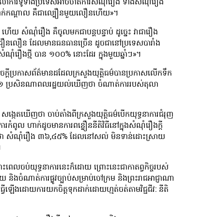
តុលាការទូទាំងប្រទេសអាចចាត់ការសំណុំរឿង ទាំងសំណុំរឿង
ីពាក់កណ្តាល គឺជាល្បឿនមួយលឿនហើយ»។
 ហើយ សំណុំរឿង គឺចូលមកជាបន្តបន្ទាប់ ដូច្នេះ វាជារឿង
សជឿនលឿន ដែលមានធនធានច្រើន ដូចជានៅប្រទេសបារាំង
ណុំរឿងថ្មី បាន ១០០% នោះដែរ ក្នុងមួយឆ្នាំៗ»។
ក្ដីប្រកាសព័ត៌មានដដែលក្រសួងយុត្តិធម៌បានប្រកាសលើកទឹក
 ១៨១ ប្រសិនណាពលរដ្ឋយល់ឃើញថា ចំណាត់ការរបស់តុលា
ង្កេតឃើញថា ចាប់តាំងពីក្រសួងយុត្តិធម៌បើកយុទ្ធនាការជំរុញ
ំពូល ហាក់ដូចមានការពន្លឿននីតិវិធីនៅក្នុងសំណុំរឿងក្តី
កថា សំណុំរឿង ៣៦,៤៥% ដែលនៅសល់ មិនទាន់ដោះស្រាយ
៌។
ន ទោះពេលចប់យុទ្ធនាការនេះក៏ដោយ ព្រោះនេះជាកាតព្វកិច្ចរបស់
យ និងចំណាត់ការផ្លូវច្បាប់សម្រាប់ចៅក្រម និងព្រះរាជអាជ្ញាណា
្វើឡើងដោយការយកចិត្តទុកដាក់ដោយហ្មត់ចត់តាមវិជ្ជជីវ: នីតិ