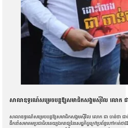
សាលាឧទ្ធរណ៍សម្រេចបន្តឱ្យសមាជិកសង្គមស៊ីវិល លោក ជ
សាលាឧទ្ធរណ៍សម្រេចបន្តឱ្យសមាជិកសង្គមស៊ីវិល លោក ជា ចាន់ថា ជាប
ដឹកនាំសមាគមប្រជាធិបតេយ្យឯករាជ្យនៃសេដ្ឋកិច្ចក្រៅប្រព័ន្ធហៅកាត