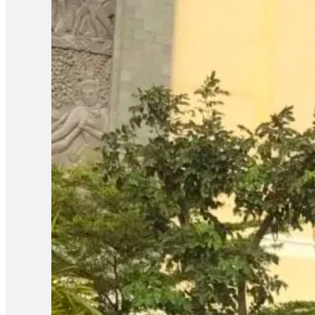
កម្ពុជា-ថៃ អនុវត្តបទឈប់បាញ់ដោយសុច្ឆន្ទៈ ហើយបង្កើនភាពអត់ធ្មត់ជាអតិប
កូឡាឡាំពួរ ដែលមានម៉ាឡេស៊ី ធ្វើជាម្ចាស់ផ្ទះ សហរៀបចំដោយសហរដ្ឋអាមេ
កម្ពុជា-ថៃ នៅថ្ងៃទី៤ ខែសីហា ឆ្នាំ២០២៥ ដោយកម្ពុជាធ្វើជាម្ចាស់ផ្ទះ
ការរៀបចំកិច្ចប្រជុំវិសាមញ្ញនៃគណៈកម្មាធិការព្រំដែនទូទៅ (GBC) នៅទី
មានប្រទេសម៉ាឡេស៊ី សហរដ្ឋអាមេរិក និងចិនអង្កេតការណ៍ក្នុងកិច្ចប្រជុំន
ប្រទេសកម្ពុជា និងថៃ ដោយចាត់ទុកកិច្ចប្រជុំនេះថាជាជំហានទៅរកស្ថិរភ
ស្ថានទូតអាល្លឺម៉ង់បន្ថែមថា សន្តិភាពប្រកបដោយនិរន្តរភាពទាមទារល
ក្រសួងការពារជាតិកម្ពុជាថា កម្ពុជាទទួលបានដំណឹងពីការគ្រោងវាយលុក
ផ្ដើមក្នុងពេលឆាប់ៗនេះ មុនកិច្ចប្រជុំ(GBC)។ ករណីនេះ ប្រធានព្រ
គ្រឿងចក្រ ចូលមកតំបន់អានសេះ និងតំបន់ផ្សេងទៀត ហើយថែមទាំងបានរ