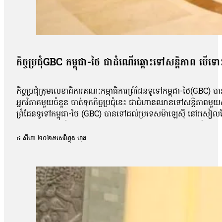
កិច្ច​ប្រជុំ​GBC ​កម្ពុជា-​ថៃ ​ជា​ដំណើរ​ឆ្ពោះ​ទៅ​សន្តិភាព ​បើ​
កិច្ចប្រជុំក្រុមលេខាធិការគណៈកម្មាធិការព្រំដែនទូទៅកម្ពុជា-ថៃ(GBC
អ្នកវិភាគមួយចំនួន ចាត់ទុកកិច្ចប្រជុំនេះ ជាជំហានឈានទៅសន្តិភាពម
ព្រំដែនទូទៅកម្ពុជា-ថៃ (GBC) បានទៅដល់ប្រទេសម៉ាឡេស៊ី នៅរសៀលថ្ងៃទី
គណៈកម្មាធិការព្រំដែនទូទៅកម្ពុជា-ថៃ (GBC) ថ្ងៃទី៧ ខែសីហា ឆ្នាំ២០២
ដែលគូភាគីទាំងសងខាងជជែកលំអិតពីអ្វីដែលត្រូវធ្វើបន្ទាប់ដើម្បីបាន
៤ សីហា ២០២៥
សេរីហ្វុង ហុង
ប៉ុន្មានត្រូវជជែកទេ ប៉ុន្តែត្រូវដោះស្រាយរឿងធំៗសំខាន់ ដូចជារឿងទី
យុទ្ធជនទាំងសងខាងគឺការដកកងកម្លាំងថយទៅក្រោយឱ្យនៅឆ្ងាយពីគ្នា ព្រោ
ប្រទេសនេះមានបំណងឈានទៅរកការចរចាសន្តិភាព ឬនឹងដាក់នូវលក្ខខណ្ឌ
ភា យល់ថា កិច្ចប្រជុំក្រុមលេខាធិការគណៈកម្មាធិការព្រំដែនទូទៅកម្ពុជា
តានតឹង ហើយក៏រួមចំណែកនៅក្នុងការអនុវត្តន៍បទឈប់បាញ់ផងដែរ ហើ
ព្រំដែននោះគឺបានត្រៀមលក្ខណៈគ្រប់គ្រាន់សម្រាប់ការចូលរួមប្រជុំហ្ន
ផ្ដើមមួយសម្រាប់កម្ពុជា-ថៃ ក្នុងការដោះស្រាយបញ្ហាដែលបានកើតមាន ។