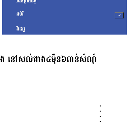
ជីវិតប្រចាំថ្ងៃ
អប់រំ
វីដេអូ
រឿង នៅសល់ជាង៤ម៉ឺន៦ពាន់សំណុំ