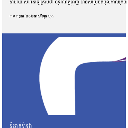
តាមរយៈ​សារតេឡេក្រាមថា ឧទ្ធរណ៍ភ្នំពេញ បានសម្រេចតម្កល់កាលក្រមរប
សាលក្រម»។ ថ្លែងប្រាប់ក្រុមអ្នកសារព័ត៌មានបន្ទាប់ពីស្ដាប់ការប្
សាលាដំបូងខេត្តស្វាយរៀង ដោយលោកចាត់ទុកថាការសម្រេចនេះអយិត្តិ
៣១ កក្កដា ២០២៥
សេរីហ្វុង ហុង
ចាន់ថា ដែលគាត់ធ្វើកិច្ចការងារសង្គម និងជាប្រយោជន៍ដល់សង្គមជាត
លោក ។ លោកបន្ថែមថាលោក ចាន់ថា មានបញ្ហាសុខភាពគាត់នឹងអាចកាន់តែធ្ងន់
ភរិយាលោក ជា ចាន់ថា ផង ព្រោះត្រូវចិញ្ចឹមមើលថែកូនស្រីអាយុ២ឆ្នា
សាលាឧទ្ធរណ៍ភ្នំពេញដោយកម្កល់ការកាត់ទោសលើលោក ជា ចាន់ថា ព្រោះ
មែនទែនទៅលើការសម្រេចរបស់ចៅក្រមសាលាឧទ្ធរណ៍រាជធានីភ្នំពេញ 
ការជួយជាតិ ជួយសង្គម ជួយរដ្ឋ ជាពិសេសរឿង ប.ស.ស ហើយបែរជាមិនទម្លា
វិញទៅលើលោក ជា ចាន់ថា ដើម្បីដោះលែងគាត់ឱ្យមានសេរីភាព ពីព្រោះយើងពេ
សិទ្ធិមនុស្ស និងអភិវឌ្ឍន៍នៅកម្ពុជា ហៅកាត់ថា អាដហុក (ADHOC) លោ
លោកថា៖ «វាជាការខកចិត្តមួយ យើងមិនដឹងថាតើជឿទៅលើអ្នកណាទេ នៅពេ
សាលាដំបូងខេត្តស្វាយរៀង ក៏ចៅក្រមនៅតែសម្រេចចិត្តបន្តឃុំខ្លួនពួកគាត់ឱ្
ស្ថាប័នតុលាការយកមកកាត់ទោសឱ្យគាត់ជាប់ទោសដោយគ្មានកំហុស»។ ល
អាជ្ញាធរបានចាប់ខ្លួន លោក ជា ចាន់ថា ថ្នាក់ដឹកនាំសមាគមឯករាជ្យនៃស
បេឡាជាតិសន្តិសុខសង្គម ឬ ប.ស.ស នៅក្រុងបាវិត ខែត្រស្វាយរៀង។ ក
ឱ្យមានការយល់ច្រឡំជាមួយការបំពេញមុខងារសាធារណៈ៕
ទំនាក់ទំនង