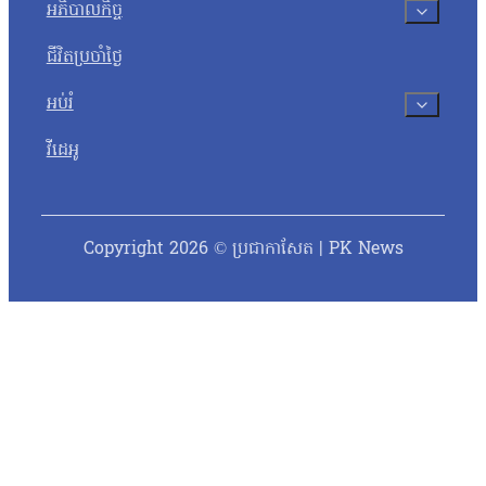
អភិបាលកិច្ច
ជីវិតប្រចាំថ្ងៃ
អប់រំ
វីដេអូ
Copyright 2026 © ប្រជាកាសែត | PK News