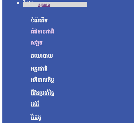
វីដេអូ
សុខភាព
ទំព័រដើម
ព័ត៌មានជាតិ
សង្គម
នយោបាយ
អន្តរជាតិ
អភិបាលកិច្ច
ជីវិតប្រចាំថ្ងៃ
អប់រំ
វីដេអូ