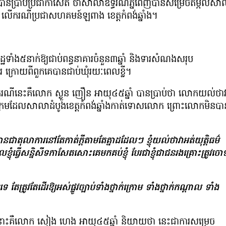
បានប្រាប់ប្រជាកាសែត ថាសាលាឧទ្ធរណ៍ភ្នំពេញបានសម្រេចតម្កល់សា
ល លើករណី​ប្រជា​សហគមន៍ឡពាង ខេត្តកំពង់ឆ្នាំង។
្ឋទាំង៥នាក់ឱ្យជាប់ពន្ធនាគារចំនួន៣ឆ្នាំ និងទារសំណងសរុប
ួរ ក្រោយពីពួកគេបានជាប់ឃុំរយៈពេលខ្លី។
ងករណីនេះគឺលោក ស្ងួន ញឿន អាយុ៤៥ឆ្នាំ បានប្រាប់ថា លោកយល់ថាវ
្រមដែលសាលាដំបូង​ខេត្ត​កំពង់ឆ្នាំងកាត់ទោសលោក ព្រោះលោកមិនបា
បានជាតុលាការនៅតែកាត់ក្ដីតាមតែគ្នា​ដដែលៗ ខ្ញុំយល់ថាវាអត់យុត្តិធម៌
ខ្ញុំធ្វើសន្និសីទ​កាសែតសោះគេមកគប់ខ្ញុំ បែរជាខ្ញុំជាជនរងគ្រោះត្រូវចោ
េ តែត្រូវតែដើរឱ្យអស់ផ្លូវច្បាប់ទាំង​ថ្នាក់​ក្រោម ទាំងថ្នាក់កណ្ដាល ទាំង
ះគឺលោក សៀង ហេង អាយុ៤៥ឆ្នាំ និយាយ​ថា នេះជាការសម្រេច