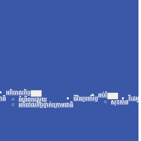
អភិបាលកិច្ច
អប់រំ
ជាតិ
ជីវិតប្រចាំថ្ងៃ
វីដេអូ
អំពើពុករលួយ
សុខភាព
អភិបាលកិច្ចថ្នាក់ក្រោមជាតិ