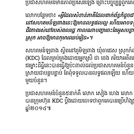
ប្រជាសហគមន៍មានភាពប្រសើរឡើង ព្រោះបច្ចុប្បន្នពួក
លោកបន្ថែមថា៖
«អ្វីដែលសំខាន់ភាគីដែលពាក់ព័ន្ធក៏ដូចជាអាជ្
នៅសហគមន៍ឡពាងនេះឱ្យមានលទ្ធផលល្អ​ ហើយអាច​ទទួល​យ
ជីវភាពរស់នៅរបស់ពលរដ្ឋ កាលណាបញ្ហាចេះតែ​អូស​បន្ល
ស្រុក អាច​ឱ្យ​មាន​កុមារ​ឈប់​រៀន»។
សហគមន៍ឡពាង ស្ថិតនៅភូមិឡពាង ឃុំតាជេស ស្រុកកំពង់ត្រឡា
(KDC) ដែលគ្រប់គ្រងដោយអ្នកស្រី ជា ខេង ភរិយាអតីតរដ
ជម្លោះដីធ្លីនេះបានធ្វើឱ្យប៉ះពាល់ដល់ប្រជាសហគមន៍
ស្រាយជាបន្តបន្ទាប់ តែពុំទទួលបានលទ្ធផលឡើយ ហើយព
មួយចំនួន។
ប្រជាសហគមន៍ចំនួន៥នាក់គឺ លោក សៀង ហេង លោក ម៉ា
បានក្រុមហ៊ុន KDC ប្ដឹងដោយចោទថាពួកគេបានប្រើហិង្សា
ឆ្នាំ២០១៤៕