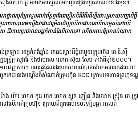
គេកំពុងលំបាក ព្រមទាំងអាច​ប្រឈមបញ្ហាផ្សេងទៀតនាពេលខាងមុខ។
ញាធរឬក៏ក្រសួងពាក់ព័ន្ធគួរតែពន្លឿន​នីតិ​វិធី​​ដើម្បីដោះស្រាយបញ្ហាដីធ្លី
កបាន​អាហ្នឹង​​វាជាជម្រើសដ៏ល្អ​ហើយ​ជាការលើកក​ម្ពស់ទៅលើ
ាយ​ ជីវភាព​ប្រជាពលរដ្ឋក៏កាន់តែពិបាកទៅ ហើយអាចឱ្យមានចំណាក
ច ខេត្តកំពង់ឆ្នាំង មានជម្លោះដីធ្លីជាមួយក្រុមហ៊ុន ខេ.ឌី.ស៊ី
្ឋមន្រ្តីក្រសួងរ៉ែ និងថាមពល លោក ស៊ុយ សែម តាំងពីឆ្នាំ២០០០។
ចំនួន១០៨គ្រួសារ។ ពលរដ្ឋដែលរងផលប៉ះពាល់បានតវ៉ាទាមទាររកដំណោះ
ួកគេបានរងបណ្ដឹងពីសំណាក់ក្រុមហ៊ុន KDC ក្រោមបទចោទព្រហ្មទណ្
ង យ៉ាវ លោក គុជ ហុក លោក ស្ងួន ញឿន និងលោក ស្រ៊ុន ផា ត្រូ
ទៅលើភាគីក្រុមហ៊ុន ក្រោយពីពួកគេបានប៉ះទង្គិចគ្នា កាលពី