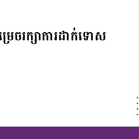
្រេចរក្សាការដាក់ទោស