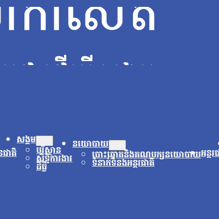
សង្គម
នយោបាយ
បរិស្ថាន
នជាតិ
អន្តរ
បោះឆ្នោតនិងគណបក្សនយោបាយ
សិទ្ធិការងារ
ទំនាក់ទំនងអន្តរជាតិ
ដីធ្លី