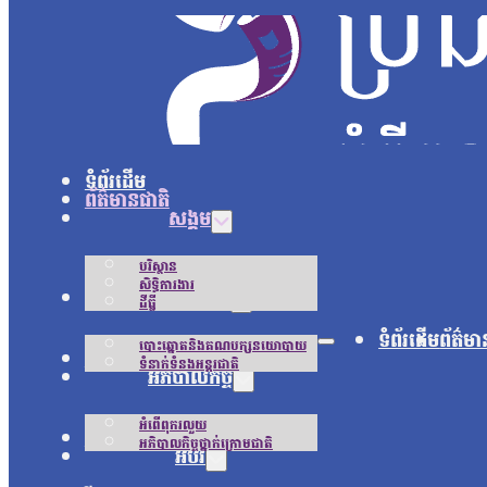
ទំព័រដើម
ព័ត៌មានជាតិ
សង្គម
បរិស្ថាន
សិទ្ធិការងារ
នយោបាយ
ដីធ្លី
ទំព័រដើម
ព័ត៌មា
បោះឆ្នោតនិងគណបក្សនយោបាយ
អន្តរជាតិ
ទំនាក់ទំនងអន្តរជាតិ
អភិបាលកិច្ច
អំពើពុករលួយ
ជីវិតប្រចាំថ្ងៃ
អភិបាលកិច្ចថ្នាក់ក្រោមជាតិ
អប់រំ