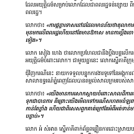
ដែលអយុត្តិធម៌សម្រាប់លោកដែលជាពលរដ្ឋទន់ខ្សោយ ពីព្រោ
ពលរដ្ឋ។
លោកថា៖
«ការផ្ដន្ទាទោសនៅដដែលមានន័យថាតុលាការអត់យុត
មុនមកលើពលរដ្ឋហើយនៅតែមានឱកាស មានការប្ដឹងចោទប្រក
ទៀត»។
លោក សៀង ហេង ថាលោកប្រហែលជានឹងប្ដឹងបន្តលើករណីន
អយុត្តិធម៌ចំពោះលោក។ ជាមួយគ្នានេះ លោកស្នើភាគីក្រ
ជុំវិញករណីនេះ នាយកទទួលបន្ទុកការងារទូទៅនៃអង្គការ
សាលាឧទ្ធរណ៍ភ្នំពេញដែលបានតម្កល់សាលក្រមរបស់សាលាដ
លោកថា៖
«យើងមានការសោកស្ដាយចំពោះសាលដីការរបស
ទុកជាបានការ ពីព្រោះយើងមើលទៅករណីសហគមន៍ឡពាងនេះ វា
កាន់តែខ្លាំង ហើយជាពិសេសពួកគាត់​ក្រៅតែអំពីអត់ទាន់​មា
បន្ទាប់»។
លោក អំ សំអាត ស្នើភាគីពាក់ព័ន្ធពន្លឿនការដោះស្រាយបញ