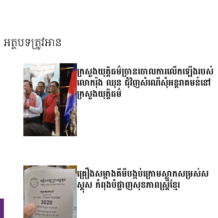
អត្ថបទត្រូវអាន
ក្រសួងយុត្តិធម៌ច្រានចោលការលើកឡើងរបស់
លោករ៉ុង ឈុន ជុំវិញសំណើសុំអន្តរាគមន៍នៅ
ក្រសួងយុត្តិធម៌
គ្រឿងសម្អាងគីមីបង្កប់ក្រោមស្លាកសម្រស់ស
ស្គុស កំពុងបំផ្លាញសុខភាពស្ត្រីខ្មែរ