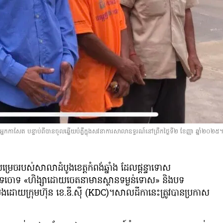
្នកកាសែត បន្ទាប់ពីបានចូលឆ្លើយបំភ្លឺក្នុងសវនាការសាលាឧទ្ធរណ៍នៅព្រឹកថ្ងៃទី២ ខែញ្ញា ឆ្នាំ២០២៥។
របស់​សាលា​ដំបូង​ខេត្ត​កំពង់​ឆ្នាំង​ ដែល​ផ្ដន្ទាទោស​
ោមបទចោទ «ហិង្សាដោយចេតនាមានស្ថានទម្ងន់ទោស» និងបទ
ឹងដោយក្រុមហ៊ុន ខេ.ឌី.ស៊ី (KDC)។សាលដីកានេះត្រូវបានប្រកាស