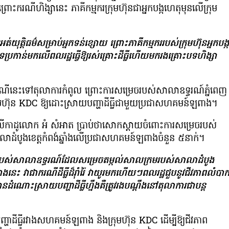
ះករណីហិង្សានេះ ភាគី​កម្មករក្រុមហ៊ុនជាអ្នកបង្កហេតុមុនលើក្រុម
្តិធម៌សម្រាប់អ្នកទន់ខ្សោយ ព្រោះភាគី​កម្មកររបស់ក្រុមហ៊ុនអ្នកបង្ក
ាន់មកលើ​ពលរដ្ឋធ្វើឱ្យរស់គ្រោះដីធ្លីហើយមករងគ្រោះបទហិង្សា
េះទៅតុលាការកំពូល ព្រោះការសម្រេចរបស់​សាលាឧទ្ធរណ៍ភ្នំពេញ
ុមហ៊ុន KDC ឱ្យដោះ​ស្រាយ​បញ្ហាដីធ្លីជាមួយប្រជាសហគមន៍ឡពាង។
លីកាដូលោក អំ សំអាត ប្រាប់ថាសោក​ស្ដាយ​ចំពោះការសម្រេចរបស់
ំបូងខេត្ត​កំពង់​ឆ្នាំង​លើប្រជាសហគមន៍ឡពាងចំនួន ៥នាក់។
់សាលាឧទ្ធរណ៍ដែលសម្រេចតម្កល់​សាលក្រម​របស់សាលាដំបូង
ជា​ករណី​ដីធ្លី​ដ៏រ៉ាំរ៉ៃ​ វាយូរមកហើយៗពលរដ្ឋជួបនូវជីវភាពលំបា
នដំណោះស្រាយបញ្ហាដីធ្លីហ្នឹងគឺត្រូវរងបណ្ដឹងនៅតុលាការជាបន្ត
្ហាដីធ្លីរវាងសហគមន៍ឡពាង និងក្រុមហ៊ុន KDC ដើម្បីឱ្យជីវភាព