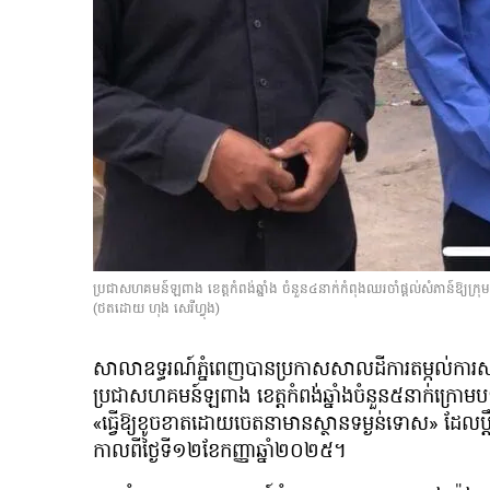
ប្រជាសហគមន៍ឡពាង ខេត្តកំពង់ឆ្នាំង ចំនួន៤នាក់កំពុងឈរចាំផ្ដល់សំភាន៍ឱ្យក្រុមអ
(ថតដោយ ហុង សេរីហ្វុង)
សាលាឧទ្ធរណ៍ភ្នំពេញបានប្រកាសសាលដីការ​តម្កល់​ការ​សម្រេច​
ប្រជាសហគមន៍ឡពាង ខេត្តកំពង់ឆ្នាំងចំនួន៥នាក់ក្រ
«ធ្វើឱ្យខូចខាតដោយចេតនាមានស្ថានទម្ងន់ទោស» ដែលប្ដ
កាលពីថ្ងៃទី១២ខែកញ្ញាឆ្នាំ២០២៥។