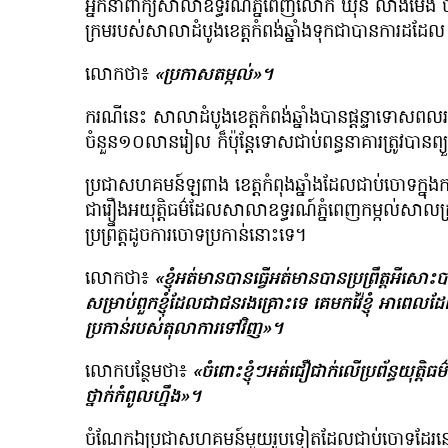
អ្នកនាំពាក្យសាលាឧទ្ធរណ៍ភ្នំពេញលោក ឃុន លាងម៉េង 
ក្រមរបស់សាលាដំបូងខេត្តកំពង់ឆ្នាំងទុក​ជាបានការដដែ
លោកថា៖
«ប្រកាសតម្កល់»។
ករណីនេះ សាលាដំបូងខេត្តកំពង់ឆ្នាំងបានផ្ដន្ទាទោសពលរដ
ចំនួន១០លានរៀល ក៏ប៉ុន្តែទោសជាប់ពន្ធនាគារត្រូវបានព្យ
ប្រជាសហគមន៍ឡពាង ខេត្តកំពុងឆ្នាំងដែលជាប់ចោទក្នុ
ជារឿងអយុត្តិធម៌ដែលសាលាឧទ្ធរណ៍ភ្នំពេញកម្កល់សាលក
ប្រព្រឹត្តដូចការចោទប្រកាន់នោះទេ។
លោកថា៖
«ខ្ញុំអត់មានបានធ្វើអត់មានបានប្រព្រឹត្តអីសោះ
សម្រាប់ពួកខ្ញុំដែលជាជនរងគ្រោះទេ គេមកវ៉ៃខ្ញុំ អាពេលដែល
ប្រកាន់របស់តុលាការទៅវិញ»។
លោកបន្ថែមថា៖
«ចំពោះខ្ញុំៗអត់ជឿជាក់លើប្រព័ន្ធយុត្តិធម៌ទ
ថ្នាក់កំពូលហ្នឹង»។
ចំណែកឯប្រជាសហគមន៍មួយរូបទៀតដែលជាប់ចោទដែរនោ