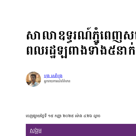
សាលាឧទ្ធរណ៍ភ្នំពេញសម
ពលរដ្ឋឡពាងទាំង៥នាក់
ហុង សេរីហ្វុង
អ្នករាយការណ៍ព័ត៌មាន
ចេញផ្សាយថ្ងៃទី ១៥ កញ្ញា ២០២៥ ម៉ោង ៤:២៦ ល្ងាច
សង្គម