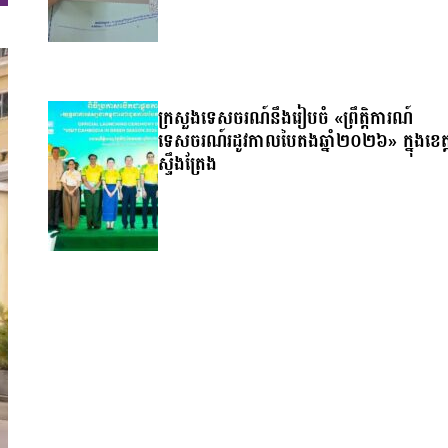
ក្រសួងទេសចរណ៍នឹងរៀបចំ «ព្រឹត្តិការណ៍
ទេសចរណ៍រដូវកាលបៃតងឆ្នាំ២០២៦» ក្នុងខេត្
ស្ទឹងត្រែង