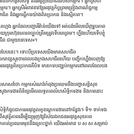
កកម្ពស់សិទ្ធិ និងអត្ថប្រយោជន៍របស់កម្មករ។ អ្នកស្រីថា
 អ្នកស្រីអំពាវនាវឱ្យអនុវត្តកិច្ចព្រមព្រៀងពាណិជ្ជកម្ម
ិត និងអ្នកធ្វើការយ៉ាងពិតប្រាកដ និងស្មើភាព។
រុកគេហ្មង អ្នកដែលបញ្ជាអីវ៉ាន់យើងទៅ អត់ចង់មើលឃើញរូបភាព
ហ៊ុនគោរពច្បាប់ត្រឹមត្រូវទើបគេព្រម។ ហ្នឹងហើយទើបខ្ញុំ
សហជីព ជាមួយបរទេស»។
ាននិយាយបែបនេះ។ ទោះបីប្រទេសយើងមានសហជីព
រាជ្យសួរថាពេលចងក្រងសហជីពហើយ បញ្ជីកាហ្នឹងចេញឱ្យ
អនុវត្តពិតប្រាកដគឺបិទ មានការបញ្ឈប់កម្មករនៅពេលដែលចង
រសាសន៍ថា កម្មករសំណង់កំពុងប្រឈមនឹងបញ្ហាសន្ដិសុខ
សួងការងារពិនិត្យមើលលទ្ធភាពលំហសិទ្ធិការងារ និងការដោះ
ិក៏ដូចជាការអនុវត្តលក្ខខណ្ឌការងារនៅកន្លែង។ ទី១ ទាក់ទង
ដីពីសុវត្ថិភាពដើម្បីជម្រុញឱ្យវិស័យឯកជនអនុវត្តសុខភាព
ៅពួកគាត់ប្រឈមមុខនឹងគ្រោះថ្នាក់ យើងអត់មាន ប ស ស សម្រាប់