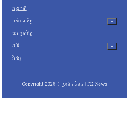
អន្តរជាតិ
អភិបាលកិច្ច
ជីវិតប្រចាំថ្ងៃ
អប់រំ
វីដេអូ
Copyright 2026 © ប្រជាកាសែត | PK News