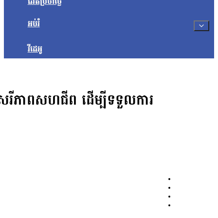
ជីវិតប្រចាំថ្ងៃ
អប់រំ
វីដេអូ
កសេរីភាពសហជីព ដើម្បីទទួលការ