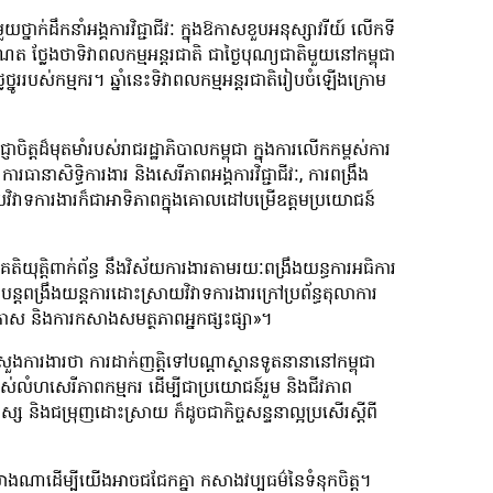
ាក់ដឹកនាំអង្គការវិជ្ជាជីវៈ ក្នុងឱកាសខួបអនុស្សាវរីយ៍ លើកទី
ត ថ្លែងថាទិវាពលកម្មអន្តរជាតិ ជាថ្ងៃបុណ្យជាតិមួយនៅកម្ពុជា
លៃថ្នូររបស់កម្មករ។ ឆ្នាំនេះទិវាពលកម្មអន្តរជាតិរៀបចំឡើងក្រោម
ាចិត្តដ៏មុតមាំរបស់រាជរដ្ឋាភិបាលកម្ពុជា ក្នុងការលើកកម្ពស់ការ
ធានាសិទ្ធិការងារ និងសេរីភាពអង្គការវិជ្ជាជីវៈ, ការពង្រឹង
ាយវិវាទការងារក៏ជាអាទិភាពក្នុងគោលដៅបម្រើឧត្តមប្រយោជន៍
នគតិយុត្តិពាក់ព័ន្ធ នឹងវិស័យការងារតាមរយៈពង្រឹងយន្ធការអធិការ
ាំងបន្តពង្រឹងយន្តការដោះស្រាយវិវាទការងារក្រៅប្រព័ន្ធតុលាការ
្រាស និងការកសាងសមត្ថភាពអ្នកផ្សះផ្សា»។
្រសួងការងារថា ការដាក់ញត្តិទៅបណ្ដាស្ថានទូតនានានៅកម្ពុជា
ស់លំហសេរីភាពកម្មករ ដើម្បីជាប្រយោជន៍រួម និងជីវភាព
ស និងជម្រុញដោះស្រាយ ក៏ដូចជាកិច្ចសន្ទនាល្អប្រសើរស្ដីពី
៉ាងណាដើម្បីយើងអាចជជែកគ្នា កសាងវប្បធម៌នៃទំនុកចិត្ត។