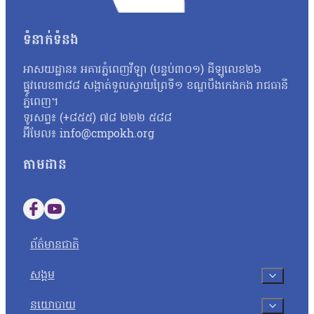
ល្មើសព្រហ្មទណ្ឌ ឬឧក្រិដ្ឋ ត្រូវអនុវត្តតាមច្បាប់ទៀតផង។ លោកថា៖ «មន្រ្តីអន
វិន័យ តាមកំហុសធ្ងន់ ឬស្រាល ហើយបើរកទៅឃើញមានពាក់ព័ន្ធបទល្មើសព្រហ្
ទំនាក់ទំនង
បច្ចេកវិទ្យា ទៅកាន់អភិបាលនៃគណៈអភិបាលរាជធានី ខេត្ត និងជាប្រធានគណ
ភូមិសាស្ត្រនិងដែនសមត្ថកិច្ចរបស់ខ្លួន៕
អាសយដ្ឋាន៖ អគារភ្នំពេញវីឡា (បន្ទប់៣០១) ដីឡូលេខ២៦
ផ្លូវលេខ៣៨៨ សង្កាត់ទួលស្វាយព្រៃទី១ ខណ្ឌបឹងកេងកង រាជធានី
ភ្នំពេញ។
ទូរសព្ទ៖ (+៨៥៥) ៧៨ ២២២ ៥៨៨
អ៊ីមែល៖ info@cmpokh.org
តាមដាន
Follow us on Facebook
Follow us on YouTube
ព័ត៌មានជាតិ
សង្គម
នយោបាយ