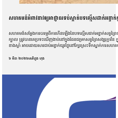
សហគមន៍អំពាវនាវឲ្យអាជ្ញាធរទប់ស្កាត់បទល្មើសដាក់អន្ទាក់ក្ន
សហគមន៍សម្តែងការបារម្ភពីការកើនឡើងនៃបទល្មើសដាក់អន្ទាក់សត្វព្រៃខុសច
ក្បាល ត្រូវបានគេប្រទះឃើញងាប់នៅក្នុងដែនជម្រកសត្វព្រៃសង្ឃរុក្ខាវ័ន ក
ខាងស្ដាំ អាចដោយសារជាប់អន្ទាក់យូរថ្ងៃនៅក្បែរស្រះទឹកស្នាក់ការសហគមន៍
មានថេរដីកាប្រាប់ប្រជាកាសែតថា មិនត្រឹមតែសត្វទន្សោងនោះទេដែលត្រូវប
បន្ទាប់ដែរ។ ព្រះតេជព្រះគុណ មានថេរដីកា៖ «សត្វទង្សោងហ្នឹងវាមាន
៦ មីនា ២០២៦
សេរីហ្វុង ហុង
អាចមកពីវាខ្សោយកម្លាំងអីដែរ»។ ព្រះតេជព្រះគុណ មានថេរដីកាបន្ថែមថា៖ 
ក្នុងដែនជម្រកវាហាក់ដូចជាសកម្មភាពវែកចក មានន័យថាពេលយើងចុះបង្រ្កាប
ច្នៃ បរបាញ់សត្វក្នុងដែនជម្រកសត្វព្រៃសង្ឃរុក្ខាវ័ន ដែលបន្តកើតមាន។ ព្រ
ទូលាយដើម្បីការពារសត្វព្រៃនៅកម្ពុជា។ កាលពីឆ្នាំ២០២២ ក្រសួងបរិស្ថា
ផ្សព្វផ្សាយអប់រំអំពីផលប៉ះពាល់ដោយសារអន្ទាក់ទៅលើជីវិត សត្វ និងជីវិតមនុ
អន្ទាក់ខុសច្បាប់ និងការលុបបំបាត់ការជួញដូរសាច់សត្វព្រៃ ក៏ដូចជាបង
បង្ហាញពីការថយចុះ ៤៤% នៃអត្រារីករាលដាលនៃអន្ទាក់បើប្រៀបធៀបទៅ
សម្រាប់សហគមន៍ក្នុងដែនជម្រក ដែលសហគមន៍ និងអាជ្ញាធរពាក់ព័ន្ធត្រូវធ្វើ
មាន ហើយវាចូលរួមបំផ្លិចបំផ្លាញសត្វច្រើនមែនទែន។ យើងមើលឃើញថ