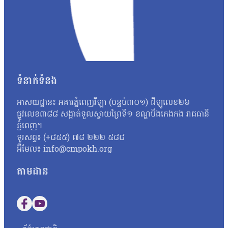
ស្លាប់ ហើយការចរាចរជួញដូរសត្វព្រែក៏នៅតែមាន អីចឹងពីខ្ញុំទៅ ខ្ញុំម
ទុកដាក់ជាងមុន ដើម្បីចូលរួមលុបបំបាត់ការដាក់អន្ទាក់។ ខ្ញុំមើលឃើញថ
យោងតាមរបាយការណ៍ឆ្នាំ ២០២០ របស់អង្គការមូលនិធិពិភពលោកសម្រាប់ធ
កណ្តាលនៃវិបត្តិអន្ទាក់នៅក្នុងតំបន់។ ទន្ទឹមនឹងនេះ ការសិក្សារួមគ្
ធ្លាក់ចុះ ៦៥% និងចំនួនជ្រូកព្រៃបានថយចុះ ១៥%។ អ្នកនាំពាក្យក្រសួងបរ
ចាប់ជនល្មើសមកផ្ដន្ទាទោស។ លោកបន្ថែមថាក្រសួងបរិស្ថានបានធ្វើការពង្រ
ធនធានធម្មជាតិរបស់យើង ចាំបាច់យើងរួមគ្នាការពារហើយនិងប្រយុទ្ធប្រ
ទំនាក់ទំនង
ជាមួយអាជ្ញាធរ រដ្ឋបាលខេត្ត ក្រុង ស្រុកដែលមានតំបន់ការពារចូលរួមអនុវ
យើងក៏បានអភិវឌ្ឍន៍តំបន់ទេសចរណ៍ធម្មជាតិជួយឲ្យប្រជាពលរដ្ឋទទួលផ
អាសយដ្ឋាន៖ អគារភ្នំពេញវីឡា (បន្ទប់៣០១) ដីឡូលេខ២៦
ផ្លូវលេខ៣៨៨ សង្កាត់ទួលស្វាយព្រៃទី១ ខណ្ឌបឹងកេងកង រាជធានី
ភ្នំពេញ។
ទូរសព្ទ៖ (+៨៥៥) ៧៨ ២២២ ៥៨៨
អ៊ីមែល៖ info@cmpokh.org
តាមដាន
Follow us on Facebook
Follow us on YouTube