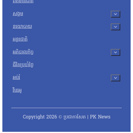
ព័ត៌មានជាតិ
សង្គម
នយោបាយ
អន្តរជាតិ
អភិបាលកិច្ច
ជីវិតប្រចាំថ្ងៃ
អប់រំ
វីដេអូ
Copyright 2026 © ប្រជាកាសែត | PK News