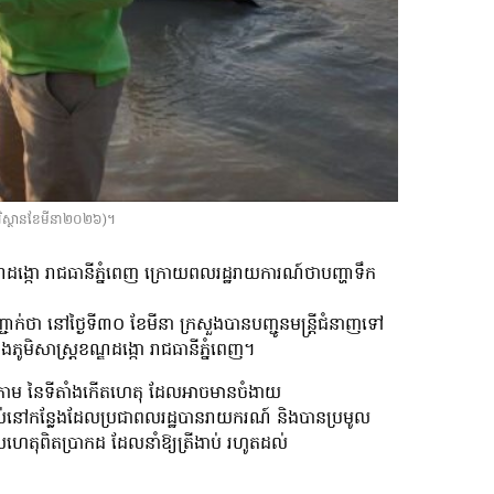
ងបរិស្ថានខែមីនា២០២៦)។
ៅខណ្ឌដង្កោ រាជធានីភ្នំពេញ ក្រោយពលរដ្ឋរាយការណ៍ថាបញ្ហាទឹក
ជាក់ថា នៅថ្ងៃទី៣០ ខែមីនា ក្រសួងបានបញ្ជូនមន្ត្រីជំនាញទៅ
ុងភូមិសាស្រ្តខណ្ឌដង្កោ រាជធានីភ្នំពេញ។
ខាងក្រោម នៃទីតាំងកើតហេតុ ដែលអាចមានចំងាយ
យផ្ទាល់នៅកន្លែងដែលប្រជាពលរដ្ឋបានរាយករណ៍ និងបានប្រមូល
ហេតុពិតប្រាកដ ដែលនាំឱ្យត្រីងាប់ រហូតដល់