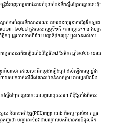
ន្រ្តីជំនាញរកប្រភពនៃការបំពុលតំបន់ទឹកស្ទឹងព្រែកត្នោតនេះឱ្យ
ទប់ស្កាត់ការបំពុលទឹកសាធារណៈ តាមរយៈយុទ្ធនាការផ្ទៃទឹកស្អាត
្ថាន ២០២៣-២០២៨ ក្នុងសសរស្តម្ភទី១គឺ «ភាពស្អាត»។ រោងចក្រ
្តិកម្ម ត្រូវបានផាកពិន័យ បញ្ជាឱ្យកែតម្រូវ ឬឈានដល់ការ
្រែកត្នោតបានកើតឡើងតាំងពីថ្ងៃទី២៨ ខែមីនា ឆ្នាំ២០២៦ ដោយ
ុំវាពិបាកថា ដោយសារអីកម្ដៅវាឡើងក្ដៅ ដល់ឡើងកម្ដៅខ្លាំង
រង់ថាយកមកដាក់លើដឹងតែវាឆាប់ទន់សាច់ភ្លាម វាចម្លែកមិនដឹង
្ទឹងព្រែកត្នោតនេះជាលក្ខណៈគ្រួសារ។ ក៏ប៉ុន្តែតាំងពីមាន
្ថាន និងការអភិវឌ្ឍ(PED)កញ្ញា ហេង គឹមសួ ប្រាប់ថា កញ្ញា
ន្តែកញ្ញាថា បញ្ហានេះទំនងជាបណ្ដាលមកពីមានការបំពុលទឹក