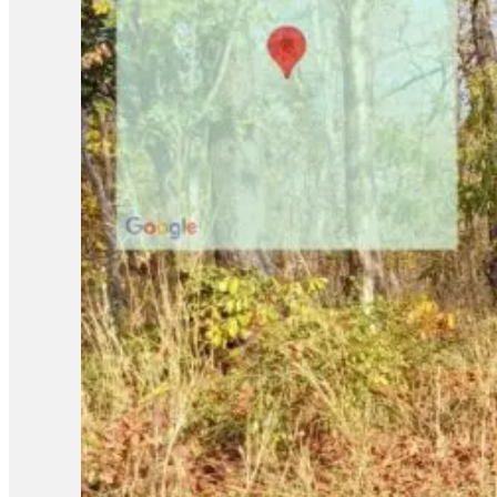
ដើមឈើមួយមិនមែនយើងដាំដើមតែមួយឆ្នាំពីរឆ្នាំហើយវាធំអីបានមកវិញនេ
មនុស្សស្រឡាញ់ព្រៃឈើគាត់ចង់ថែរក្សាការពារទុកឲ្យក្មេងៗជំនាន់ក្រ
មានកាំភ្លើងអត់មានអីអ៊ីចឹងអាចនឹងមានគ្រោះថ្នាក់អ៊ីចឹង»។ ក្រៅពីយុវជន
នេះ ព្រះអង្គទទួលបានបទពិសោធន៍ថ្មីៗ ដូចជាការគណនាពីទំហំដើមឈើ 
ទឹកចិត្តដល់យុវជនដទៃទៀត ឱ្យមានការចូលរួមក្នុងការការពារបរិស្ថានតាមរ
រីឯយុវជន កែវ ប៊ុនហៀង ជានិស្សិតឆ្នាំទី២ នៅសកលវិទ្យាល័យវេស្ទឺន
ព្រៃឈើនៅកម្ពុជា។ យុវជនបានលើកឡើងថា៖ « ខ្ញុំយល់ថាមនុស្សយើងមានសិទ្
យើងក៏រងការគំរាមកំហែងដែរ ដូច្នេះយើងត្រូវគិតឡើងវិញពីយុត្តិធម៌បរិ
តូចៗដែលខ្លួនអាចធ្វើបាន។ ក្រៅពីនោះ លោកក៏អំពាវនាវឱ្យរដ្ឋាភិប
ខ្វះនិរន្តរភាព ដែលវាធ្វើឲ្យអវិជ្ជមានជាច្រើន ដូចជាអយុត្តិធម៍សង្គ
ទាក់ទងនឹងការកាពារធនធាន កាពារព្រៃឈើ»។ ចំណែកយុវជន ណុល ភក្តី វ
កាបូន ដែលប្រទេសយើងអាចលក់ទៅឱ្យប្រទេសដទៃដែលបានបញ្ចេញជាតិពុល
នាមជាយុវជនម្នាក់ ក្នុងចំណោម យុវជនជាច្រើន ផ្សេងទៀត ដែលបានទៅដល់ទី
មានការថែរក្សាការពារបន្ថែមទៀត។ លើសពីនេះទៀត ក៏នឹងទាក់ទាញយុវជ
មូលហេតុនៃការប្រែប្រួលអាកាសធាតុ វិធីកាត់បន្ថយបញ្ហា ឥណទានកាបូន ការ
ឈ្វេងយល់អំពីសិទ្ធិរបស់ខ្លួន ដើម្បីជាប្រយោជន៍ក្នុងការអនុវត្តសិទ្ធិរ