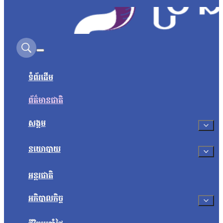
Search on this site
ទំព័រដើម
ព័ត៌មានជាតិ
សង្គម
នយោបាយ
អន្តរជាតិ
អភិបាលកិច្ច