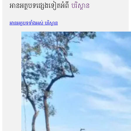
អានអត្ថបទផ្សេងទៀតអំពី
បរិស្ថាន
អានអត្ថបទទាំងអស់ បរិស្ថាន