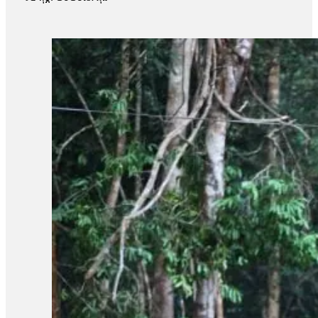
កន្លងមក ក៏ប៉ុន្តែលោកសំណូមពរឲ្យអាជ្ញាធររឹតបន្តឹងច្បាប់ និងចូលរ
របស់កងរាជអាវុធហត្ថកន្លងមក តែគ្រាន់តែបានម្ដងៗនឹងណា។ បើធ្វើដូច
៩ម៉ឺនហិកតា បានរងការបំផ្លិចបំផ្លាញ នេះបើយោងតាមទិន្នន័យរបស់អង្គក
២០០០ មក ដែនជម្រកសត្វព្រៃព្រៃឡង់បានបាត់បង់គម្របព្រៃឈើចំនួន ៦
ប្រធានសហគន៏ជនជាតិដើមភាគតិចពូនងនៅភូមិរយ៉លើ ខេត្តមណ្ឌលគិរី
ឲ្យអាជ្ញាធរពាក់ព័ន្ធចូលរួមការពារ និងទប់ស្កាត់បទល្មើសទាំងនោះព
«ព្រួយបារម្ភរឿងមួយគឺអ្នកក្រៅគេមកកាប់ទន្ទ្រានដីព្រៃសហគមន៏។ វា
កាលពីថ្ងៃទី០៧ ខែកុម្ភៈ ឆ្នាំ២០២៦ សមត្ថកិច្ចចម្រុះ ខេត្តកំពង់ឆ្នាំង 
បច្ចុប្បន្នជនល្មើសទាំងពីរត្រូវបានព្រះរាជអាជ្ញាអមសាលាដំបូង ខេត្តកំពង់ឆ្នា
ផ្ទៃប្រទេស និងអង្គការដៃគូបានរឹបអូសវត្ថុតាងមួយចំនួនដូចជារណាអារឈើ 
ជាប់ឃុំទាំងនោះប្រឈមមុខនឹងការចោទប្រកាន់ពីបទឈូសឆាយ និងកាន់កាប់ដ
ហើយរាល់ភស្តុតាងដែល ប្រមូលបានពីប្រតិបត្តិការនេះ គឺអាចត្រូវដកហូ
តែយ៉ាងណាលោកថា មន្ត្រីថ្នាក់ជាតិនឹងបន្តឈរជើងនៅក្នុងតំបន់ការពារ និ
ដែរប្រទេសថៃឈ្លានពាននេះបទល្មើសវារៀងកើនឡើងវិញ។ តែយើងក៏ត្រៀមកំល
ចិត្តទេ យើងត្រូវទទួលខុសត្រូវ។ អាជ្ញាធរដែនដីត្រូវធ្វើឲ្យបាន។ វ
ហេដ្ឋារចនាសម្ព័ន្ធចាប់ផ្តើមតាំងពីឆ្នាំ២០២០ នៅជួរភ្នំក្រវាញនាភូមិស
Amnesty International រិះគន់កិច្ចខិតខំអភិរក្សរបស់កម្ពុជា ព្រោះមា
ទាន់ឆ្លើយតបទាក់ទងនឹងចំណាត់ការរបស់ក្រសួងបរិស្ថានចំពោះការបង្រ្ក
ប្រទេសកម្ពុជាបាត់គម្របព្រៃឈើសរុបប្រមាណ ៤០% នៃការបាត់បង់គម