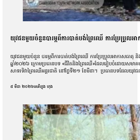
យុវជនមួយចំនួនបារម្ភពីការបាត់បង់ព្រៃឈើ ការប្រែប្រួលអាក
យុវជនមួយចំនួន បារម្ភពីការបាត់បង់ព្រៃឈើ ការប្រែប្រួលអាកាសធាតុ និងសុវ
ឆ្នាំ២០២៦ ក្រោមប្រធានបទ «ជីវិតនិងព្រៃឈើ»ដែលរៀបចំដោយសមាគ
សាទរទិវាព្រៃឈើអន្តរជាតិ នៅថ្ងៃទី២១ ខែមីនា។ ប្រធានបទដែលយុវជនបានលើ
ជាដើម។ ទោះជាយ៉ាងណា ក្រោយការចូលរួម យុវជនបានបង្ហាញនូវការព្រួយបារម
បរិស្ថានប៉ុណ្ណោះទេ ថែមទាំងបង្កឱ្យមានផលប៉ះពាល់ដល់សិទ្ធិរស់រាន 
៥ មីនា ២០២៦
សេរីហ្វុង ហុង
បាននិយាយថា លោកបានទទួលចំណេះដឹងថ្មីៗពីការការពារព្រៃឈើ រួមទា
មហាជនទាំងអស់ សូមជួយថែរក្សាការពារធនធានធម្មជាតិនៅប្រទេសរបស់យ
យុវជន កៀរគរយុវជនដើម្បីជំរុញទំនាក់ទំនងការការពាធនធានធម្មជាតិន
ថ្ងៃផង ឬលក់អនុផលសម្រាប់ចំណូលគ្រួសារផង។ យុវជនលើកឡើងថា ៖ «មូ
ដឹងហើយថានៅតំបន់ណាដែលអត់សូវមានព្រៃឈើវាទាល់តែមានបញ្ហាមួយគឺមានកា
អាកាសធាតុច្រើន»។ ស្រដៀងគ្នានេះដែរ កញ្ញា លុយ លីហ្សា ជានិស្សិតឆ្
ស្ទិក និងចូលរួមរាល់សកម្មភាពដែលទាក់ទងនឹងព្រៃឈើ ដូចជាការដាំដើ