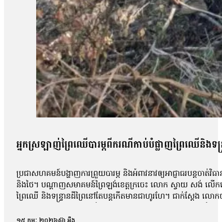
អ្នកស្រឡាញ់ព្រៃឈើបារម្ភពីករណីកាប់បំផ្លាញព្រៃឈើនិងទន្ទ
ប្រជាសហគមន៍បង្ហាញការព្រួយបារម្ភ និងអំពាវនាវឲ្យអាជ្ញាធរបន្តចាត់វិធាន
និងថៃ។ បណ្ដាញសមាគមន៍ព្រៃឡង់ខេត្តក្រចេះ លោក ស្វាយ សង់ លើកឡើងថ
ព្រៃឈើ និងទន្ទ្រានដីព្រៃនៅតែបន្តកើតមានជាហូរហែ។ ជាក់ស្ដែង លោ
លោកនិយាយថា៖ «អ្នកប្រព្រឹត្តបទល្មើសនៅតែបន្តធ្វើសកម្មភាពក្នុង
នៅ។ និយាយរួមវាលួចលាក់ធ្វើ»។ លោកសង់ បន្ថែមថា៖ «និយាយរួមទៅថ
១៥ កុម្ភៈ ២០២៦
ស៊ា អុឺង