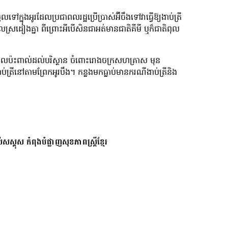
ៅក្នុងអូរដែលប្រជាពលរដ្ឋប្រើប្រាស់អ៊ីចឹងទៅវាធ្វើឱ្យងាប់ត្រី
ហែលស្រដៀងគ្នា ពីព្រោះអីបើសិនជាអត់មានជាតិគីមី ឬក៏ជាតិពុល
តម្លៃផលប៉ះពាល់​ដល់បរិស្ថាន ចំពោះរោងចក្រសហគ្រាស មុន
ីនៅតាមព្រែកអូរបឹង។ កន្លងមកធ្លាប់មានករណី​ងាប់ត្រីនិង
សស្គុស កំពុងបំផ្លាញសុខភាពស្ត្រីខ្មែរ