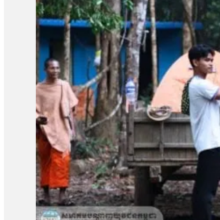
ជម្រកសត្វព្រៃផ្សេងៗគ្នានៅទូទាំងប្រទេស ។ កាលពីខែមីនា ឆ្នាំ២០២៤
ស្កាត់និងបង្ក្រាបការកាប់ឈើនិងការទន្ទ្រានកាន់កាប់ដីរដ្ឋដោយខុសច្បាប់។ 
ប្រព័ន្ធអេកូឡូស៊ី ការអភិរក្សជីវចម្រុះ និងការប្រើប្រាស់ធនធានធម្មជា