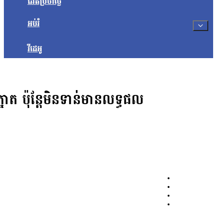
ជីវិតប្រចាំថ្ងៃ
អប់រំ
វីដេអូ
ែកត្នោត ប៉ុន្តែមិនទាន់មានលទ្ធផល