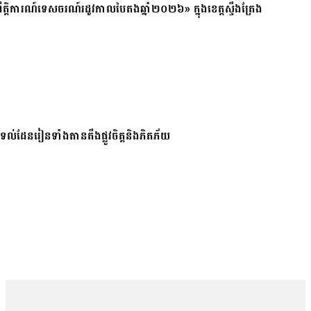
ត្តិការណ៍ទេសចរណ៍រដូវកាលបៃតងឆ្នាំ២០២៦» ក្នុងខេត្តស្ទឹងត្រែង
ែរនៅទល់ដែនរៀនទាំងតានតឹងផ្លូវចិត្តនិងភិតភ័យ