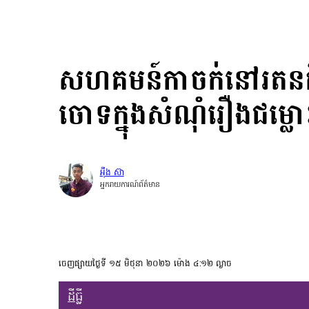
សហគមន៍កាចក់នៅរតនគិរ
ចោទក្នុងសំណុំរឿងជម្លោះដ
អុឺង ស៊ា
អ្នករាយការណ៍ព័ត៌មាន
ចេញផ្សាយថ្ងៃទី ១៥ មិថុនា ២០២៦ ម៉ោង ៤:១២ ល្ងាច
ដីធ្លី