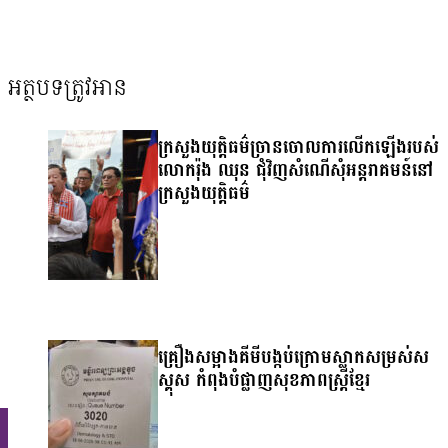
អត្ថបទត្រូវអាន
ក្រសួងយុត្តិធម៌ច្រានចោលការលើកឡើងរបស់
លោករ៉ុង ឈុន ជុំវិញសំណើសុំអន្តរាគមន៍នៅ
ក្រសួងយុត្តិធម៌
គ្រឿងសម្អាងគីមីបង្កប់ក្រោមស្លាកសម្រស់ស
ស្គុស កំពុងបំផ្លាញសុខភាពស្ត្រីខ្មែរ