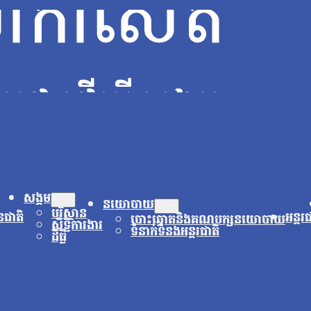
សង្គម
នយោបាយ
បរិស្ថាន
នជាតិ
អន្តរ
បោះឆ្នោតនិងគណបក្សនយោបាយ
សិទ្ធិការងារ
ទំនាក់ទំនងអន្តរជាតិ
ដីធ្លី