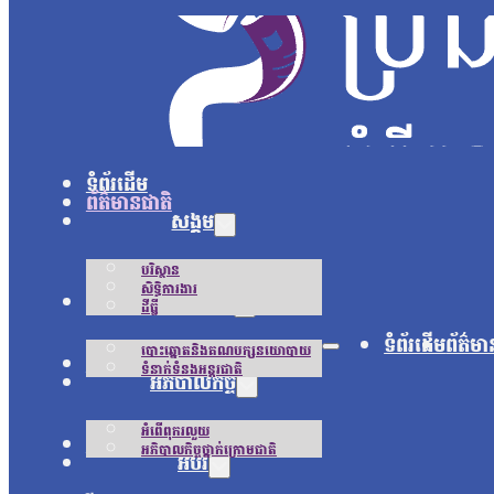
ទំព័រដើម
ព័ត៌មានជាតិ
សង្គម
បរិស្ថាន
សិទ្ធិការងារ
នយោបាយ
ដីធ្លី
ទំព័រដើម
ព័ត៌មា
បោះឆ្នោតនិងគណបក្សនយោបាយ
អន្តរជាតិ
ទំនាក់ទំនងអន្តរជាតិ
អភិបាលកិច្ច
អំពើពុករលួយ
ជីវិតប្រចាំថ្ងៃ
អភិបាលកិច្ចថ្នាក់ក្រោមជាតិ
អប់រំ