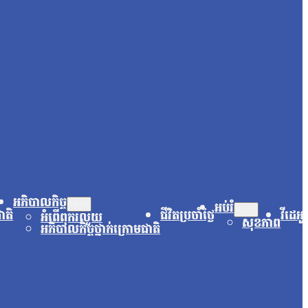
អភិបាលកិច្ច
អប់រំ
ជាតិ
ជីវិតប្រចាំថ្ងៃ
វីដេអូ
អំពើពុករលួយ
សុខភាព
អភិបាលកិច្ចថ្នាក់ក្រោមជាតិ