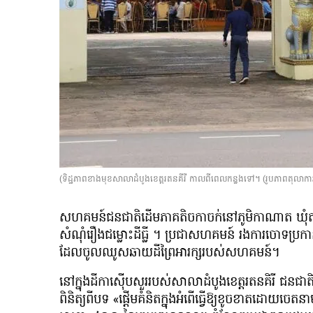
(ទិដ្ឋភាពខាងមុខសាលាដំបូងខេត្តរតនគីរី កាលពីពេលកន្លងទៅ។ (រូបភាពតុលាការខ
សហគមន៍ជនជាតិដើមភាគតិចកាចក់នៅភូមិកាណាត ឃុំតាឡា
សំណុំរឿងជម្លោះដីធ្លី ។ ប្រជាសហគមន៍ រងការ​ចោទប្រ
ដែលចូលឈូសឆាយដីព្រៃអារក្សរបស់សហគមន៍។
នៅក្នុងដីកាស៊ើបសួររបស់សាលាដំបូងខេត្តរតនគិរី ជនជា
ពិនិត្យពីបទ «ផ្តើមគំនិតក្នុងអំពើធ្វើឱ្យខូចខាតដោយចេតន