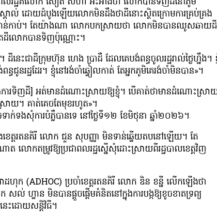
របស់ពលរដ្ឋគឺលោក សៀត សីហា អះអាងថា លោកបានទិញដីនៅភូមិ
ស្គាល់ ដោយដំបូងឡើយលោកមិនដឹងថាដីនោះស្ថិតក្រោមការគ្រប់គ្រង
មសិទ្ធកាន់កាប់។ តែយ៉ាងណា លោកបកស្រាយថា លោកមិនបានឈូសឆាយដី
ដីលោកបានទិញប៉ុណ្ណោះ។
ជាដីក្រុមហ៊ុន ហេង ប្រាដឺ ដែលគេបង់ពន្ធចូលរដ្ឋរាល់ថ្ងៃហ្នឹង។ ខ្ញុ
ពន្ធជូនរដ្ឋដែរ។ ខ្ញុំនៅរង់ចាំឆ្វៀលកាត់ តែអ្នកភូមិគេរង់ចាំមិនបាន»។
ងការទិញដី] អត់មានដំណោះស្រាយឱ្យខ្ញុំ។ បើគាត់ថាមានដំណោះស្រា
ស្រាយ។ គាត់គេចតែមុខរហូត»។
ក់ទងសុំការបំភ្លឺបានទេ នៅថ្ងៃទី១២ ខែមិថុនា ឆ្នាំ២០២៦។
បូងខេត្តរតនគិរី លោក ជួន សុបញ្ញា មិនទាន់ឆ្លើយតបនៅឡើយ។ តែ
ណាត លោកតម្រូវឱ្យប្រជាពលរដ្ឋស្នើសុំដោះស្រាយពីរដ្ឋបាលខេត្តវិញ
្សអាដហុក (ADHOC) ប្រចាំខេត្តរតនគិរី លោក ឌិន ខន្នី លើកឡើងថា
សល់ ហ្លាន មិនបានផ្ដួចផ្ដើមគំនិតនៅក្នុងការបង្កឱ្យខូចខាតទ្រព្យ
េះដោយសន្តិវិធី។