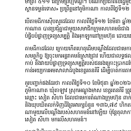
មាត្រា ៤១១ នៃក្រមព្រហ្មទណ្ឌ។ ចំណែកប្រជាពលរដ្ឋម
ស្ថានទម្ងន់ទោស» ប្រព្រឹត្តនៅភូមិកាណា កាលពីថ្ងៃទី១២
បើតាមដីកាស៊ើបសួរដដែល កាលពីថ្ងៃទី១២ ខែមីនា ឆ្
កាណាត បានប្រជុំគ្នាជាមួយសមាជិកក្រុមសហគមន៍ជាង ៦
បំផ្លិចបំផ្លាញទ្រព្យសម្បត្តិ និងអុកឡុកនៅក្រុមហ៊ុន
តាមដីកាដដែល ក្រោយកើតហេតុដើមបណ្តឹងដែលជាមេការត
សមត្ថកិច្ច ឱ្យចុះមកអន្តរាគមន៍ស្រាវជ្រាវ ហើយជាលទ្ធ
កាប់ នឹងវាយបំផ្លាញទ្រព្យសម្បត្តិរបស់ជនរងគ្រោះប្រាកដ
កាន់អយ្យការអមសាលាដំបូងខេត្តរតនគិរី ដើម្បីចាត់ការតាម
គួរបញ្ជាក់ផងដែរថា កាលពីថ្ងៃទី១០ ខែមិថុនា ឆ្នាំ២
ភូមិកាណាត ឃុំតាឡាវ ស្រុកអណ្ដូងមាស ខេត្តរតនគិរី ត្រូ
ឈ្មោះ សៀត សីហា ដែលជាមេការតំណាងក្រុមហ៊ុន ពាក់ព័ន្ធនឹ
និងឃុបឃិតលក់ទិញដីព្រៃអារក្សចំនួន ១៣៦,៧៩ ហិកត
ណាមួយលើបណ្ដឹងរបស់សហគមន៍នៅឡើយ ប៉ុន្តែតុលាកា
សៀត សីហា មកលើសហគមន៍។