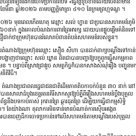
ួយចំនួនទៀតរងការចោទប្រកាន់ពីបទ «ធ្វើឱ្យខូចខាតដោយចេតនាមាន
 ខែមីនា ឆ្នាំ២០២៦ តាមបញ្ញត្តិមាត្រា ៤១០ នៃក្រមព្រហ្មទណ្ឌ ។
នាំ២០២៦ មុនពេលកើតហេតុ ឈ្មោះ សល់ ហ្លាន ជាប្រធានសហគមន៍ភូមិ
០នាក់ ក្នុងគោលបំណងការពារព្រៃអារក្ស ដោយបានផ្តួចផ្តើមគំនិតទៅ
 ដោយជឿជាក់ថាក្រុមហ៊ុនបានរំលោភបំពានតំបន់សហគមន៍របស់ខ្លួន។
ំណាងឱ្យក្រុមហ៊ុនឈ្មោះ សឿត សីហា បានដាក់ពាក្យបណ្តឹងទៅកាន់
ផលបង្ហាញថាឈ្មោះ សល់ ឃ្លាន ពិតជាបានបញ្ជាឱ្យបក្ខពួកធ្វើសកម្មភាព
មែន ។ បន្ទាប់ពីស្រាវជ្រាវរួច សមត្ថកិច្ចក៏បានកសាងសំណុំរឿង បញ្ជូនម
នីតិវិធី។
០២៦ តំណាងប្រជាពលរដ្ឋជាជនជាតិដើមភាគតិចកាចក់ចំនួន ៣០ នាក់ នៅ
វបានសាលាដំបូងខេត្តរតនគិរីសាកសួរឱ្យបំភ្លឺពីរឿងសហគមន៍ប្តឹងបុគ្គល
ងបទកាប់គាស់ រុករានព្រៃ ឆ្ការដុតព្រៃ ដើម្បីយកធ្វើជាកម្មសិទ្ធិ
ា។ តែយ៉ាងណា តុលាការមិនទាន់មានចំណាត់ការស៊ើបអង្កេត
របានចេញដីកាចោទប្រកាន់ទៅលើសហគមន៍តាមបណ្តឹងរបស់បុគ្គល