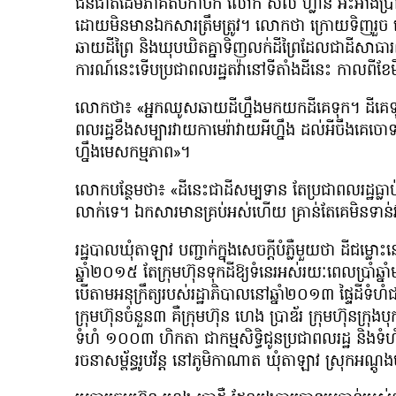
ជនជាតិដើមភាគតិចកាចក់ លោក សល់ ហ្លាន អះអាងប្រាប
ដោយមិនមានឯកសារត្រឹមត្រូវ។ លោកថា ក្រោយទិញរួច ល
ឆាយដីព្រៃ និងឃុបឃិតគ្នាទិញលក់ដីព្រៃដែលជាដីសាធារ
ការណ៍នេះទើបប្រជាពលរដ្ឋតវ៉ានៅទីតាំងដីនេះ កាលពីខែ
លោកថា៖ «អ្នកឈូសឆាយដីហ្នឹងមកយកដីគេទុក។ ដីគេទុកហ
ពលរដ្ឋខឹងសម្បារវាយកាមេរ៉ាវាយអីហ្នឹង ដល់អីចឹងគេចោទថាខ្ញុំ
ហ្នឹងមេសកម្មភាព»។
លោកបន្ថែមថា៖ «ដីនេះជាដីសម្បទាន តែប្រជាពលរដ្ឋធ្លាប់តវ
លាក់ទេ។ ឯកសារមានគ្រប់អស់ហើយ គ្រាន់តែគេមិនទាន់វាស់ធ
រដ្ឋបាលឃុំតាឡាវ បញ្ជាក់ក្នុងសេចក្ដីបំភ្លឺមួយថា ដីជម្ល
ឆ្នាំ២០១៥ តែក្រុមហ៊ុនទុកដីឱ្យទំនេរអស់រយៈពេលប្រាំឆ
បើតាមអនុក្រឹត្យរបស់រដ្ឋាភិបាលនៅឆ្នាំ២០១៣ ផ្ទៃដីទំហ
ក្រុមហ៊ុនចំនួន៣ គឺក្រុមហ៊ុន ហេង ប្រាឌ័រ ក្រុមហ៊ុនក្រុង
ទំហំ ១០០៣ ហិកតា ជាកម្មសិទ្ធិជូនប្រជាពលរដ្ឋ និងទំហ
រចនាសម្ព័ន្ធរូបវ័ន្ត នៅភូមិកាណាត ឃុំតាឡាវ ស្រុកអណ្តូ