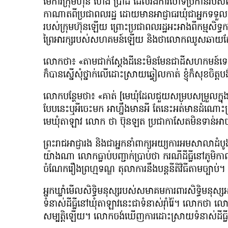
មេការក្រុមហ៊ុន ហេង ប្រាដឺ ដែលរងការចោទប្រកាន់
កាណាតពីប្រជាពលរដ្ឋ ដោយមានអាជ្ញាធរឃុំជាអ្នកទទួល
របស់ក្រុមហ៊ុនឡើយ ព្រោះប្រជាពលរដ្ឋអះអាងពីកម្
ព្រៃអារក្សរបស់សហគមន៍ឡើយ និងថាលោកឈូសឆាយតែ
លោកថា៖ «តាមជាក់ស្ដែងដីនេះមិនមែនជាដីសហកមន៍ទេ។ ដីនេះ
ក៏បានស្នើសុំថ្នាក់លើដោះស្រាយឆ្វៀលកាត់ ខ្ញុំក៏សុខចិត្តបង់
លោកបន្ថែមថា៖ «គាត់ [មេឃុំដែលជួយសម្របសម្រួលក្នុ
បែបនេះឬអីចេះមក អាហ្នឹងមានអី តែនេះអត់មានដំណោះ
មេឃុំតាឡាវ លោក ថា ប៊ុនឡត ប្រជាកាសែតមិនទាន់អាចទា
ព្រះរាជអាជ្ញារង និងជាអ្នកនាំពាក្យអយ្យការអមសាលាដំ
យ៉ាងណា លោកធ្លាប់បញ្ជាក់ប្រាប់ថា ករណីដីធ្លីនៅភូមិកា
ចំណែករឿងព្រហ្មទណ្ឌ តុលាការនឹងបន្តនីតិវិធីតាមច្បាប់។
អ្នកឃ្លាំមើលសិទ្ធិមនុស្សរបស់សមាគមការពារសិទ្ធិមនុស
ទំនាស់ដីធ្លីនៅឃុំតាឡាវនេះជាទំនាស់រ៉ាំរ៉ៃ។ លោកថា លោក 
សម្បត្តិឡើយ។ លោកចង់ឃើញការដោះស្រាយទំនាស់ដីធ្លីន