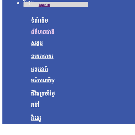
វីដេអូ
សុខភាព
ទំព័រដើម
ព័ត៌មានជាតិ
សង្គម
នយោបាយ
អន្តរជាតិ
អភិបាលកិច្ច
ជីវិតប្រចាំថ្ងៃ
អប់រំ
វីដេអូ