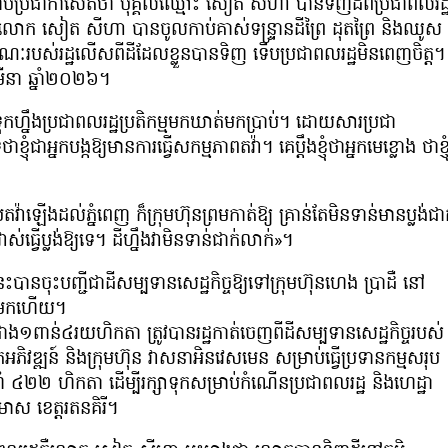
់ប្រជាកាសែតថា បុគ្គលឈ្មោះ សៀត សីហា បានទិញដីពីប្រជាពលរដ្
ោក សៀត សីហា បានចូលកាប់គាស់ទន្ទ្រានដីព្រៃ ដុតព្រៃ និងឈូស
ណៈរបស់រដ្ឋលើសពីដីដែលខ្លួនបានទិញ ទើបប្រជាពលរដ្ឋមិនពេញចិត្ត។
មីនា ឆ្នាំ២០២៦។
្នឹងប្រជាពលរដ្ឋប្រតិកម្មមកឃាត់មកប្រាប់។ ដោយសារប្រជា
ជាអ្នកបង្កឱ្យមានការធ្វើសកម្មភាពតវ៉ា។ គេប្ដឹងខ្ញុំថាអ្នកមេខ្លោង ថាខ្ញុ
៉ាឡើងដល់ភ្នំពេញ ក៏ក្រុមហ៊ុនព្រមកាត់ឱ្យ គ្រាន់តែមិនទាន់មានប្លង់ជា
្វើប្លង់ឱ្យទេ។ ដីហ្នឹងវាមិនទាន់ជាក់លាក់»។
ោះនេះបានចុះបញ្ជីជាដីសម្បទានសេដ្ឋកិច្ចឱ្យទៅក្រុមហ៊ុនហេង ប្រាដឺ នៅ
្នាំមកហើយ។
ំជាង១ពាន់៤រយហិកតា ត្រូវបានរដ្ឋកាត់ចេញពីដីសម្បទានសេដ្ឋកិច្ចរបស់
បុកអភិវឌ្ឍន៍ និងក្រុមហ៊ុន វាសនាអិនវេសមេន សម្រាប់ធ្វើប្រទានកម្មសរុប
ំ ៤២២ ហិកតា ដើម្បីរក្សាទុកសម្រាប់កំណើនប្រជាពលរដ្ឋ និងហេដ្ឋា
ងមាស ខេត្តរតនគិរី។