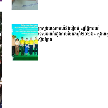
ក្រសួងទេសចរណ៍នឹងរៀបចំ «ព្រឹត្តិការណ៍
ទេសចរណ៍រដូវកាលបៃតងឆ្នាំ២០២៦» ក្នុងខេត្
ស្ទឹងត្រែង