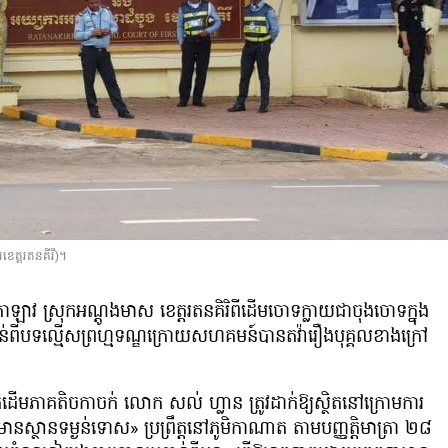
េត្តរតនគីរី)។
វ ស្រុកអណ្ដូងមាស ខេត្តរតនគិរិពីដើមចោទក្លាយជាចុងចោទក្នុង
កាន់ពីបទល្មើសព្រហ្មទណ្ឌក្រោយសហគមន៍បានតវ៉ារឿងបុគ្គលខាងក្រៅ
តិដើមភាគតិចកាចក់ លោក សល់ ហ្លាន ត្រូវដាក់ឱ្យស្ថិតនៅក្រោមការ
ាមានស្ថានទម្ងន់ទោស» ប្រព្រឹត្តនៅភូមិកាណាត តាមបញ្ញត្តិមាត្រា ២៨