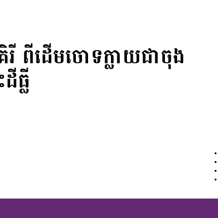
ី ពីដើមចោទក្លាយជាចុង
ីធ្លី