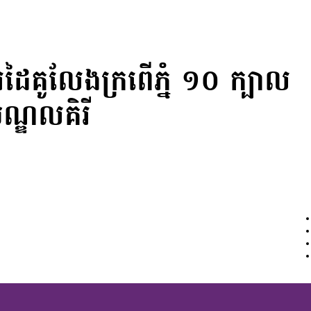
ារដៃគូលែងក្រពើភ្នំ ១០ ក្បាល
មណ្ឌលគិរី