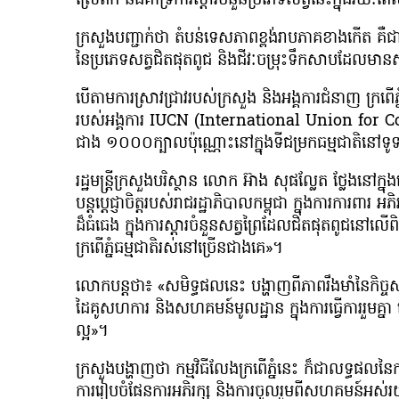
ស្រែពក និងគាំទ្រការស្តារចំនួនប្រភេទសត្វនេះក្នុងរយៈព
ក្រសួងបញ្ជាក់ថា តំបន់ទេសភាពខ្ពង់រាបភាគខាងកើត គឺជាត
នៃប្រភេទសត្វជិតផុតពូជ និងជីវៈចម្រុះទឹកសាបដែលម
បើតាមការស្រាវជ្រាវរបស់ក្រសួង និងអង្គការជំនាញ ក្រពើភ្ន
របស់អង្គការ IUCN (International Union for Co
ជាង ១០០០ក្បាលប៉ុណ្ណោះនៅក្នុងទីជម្រកធម្មជាតិនៅទ
រដ្ឋមន្ត្រីក្រសួងបរិស្ថាន លោក អ៊ាង សុផល្លែត ថ្លែងនៅក្នុ
បន្តប្តេជ្ញាចិត្តរបស់រាជរដ្ឋាភិបាលកម្ពុជា ក្នុងការការ
ដ៏ធំធេង ក្នុងការស្ដារចំនួនសត្វព្រៃដែលជិតផុតពូជន
ក្រពើភ្នំធម្មជាតិរស់នៅច្រើនជាងគេ»។
លោកបន្តថា៖ «សមិទ្ធផលនេះ បង្ហាញពីភាពរឹងមាំនៃកិច្ចសហក
ដៃគូសហការ និងសហគមន៍មូលដ្ឋាន ក្នុងការធ្វើការរួមគ្នា 
ល្អ»។
ក្រសួងបង្ហាញថា កម្មវិធីលែងក្រពើភ្នំនេះ ក៏ជាលទ្ធផលនៃការស
ការរៀបចំផែនការអភិរក្ស និងការចូលរួមពីសហគមន៍អស់