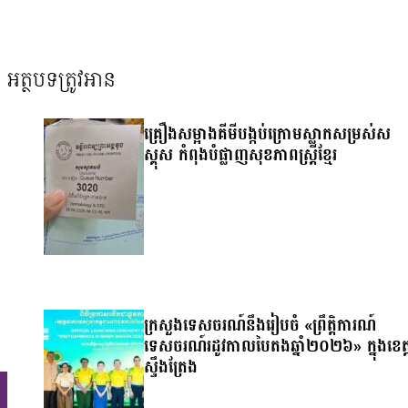
អត្ថបទត្រូវអាន
គ្រឿងសម្អាងគីមីបង្កប់ក្រោមស្លាកសម្រស់ស
ស្គុស កំពុងបំផ្លាញសុខភាពស្ត្រីខ្មែរ
ក្រសួងទេសចរណ៍នឹងរៀបចំ «ព្រឹត្តិការណ៍
ទេសចរណ៍រដូវកាលបៃតងឆ្នាំ២០២៦» ក្នុងខេត្
ស្ទឹងត្រែង