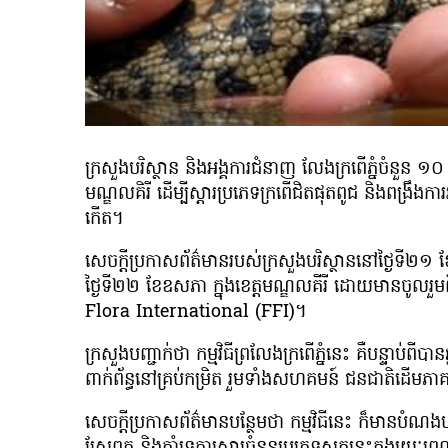
ក្រសួងបរិស្ថាន និងអង្គការជំនាញ លែងក្រពើភ្នំចំនួន ១០
មណ្ឌលគិរី ដើម្បីស្ដារប្រភេទក្រពើជិតផុតពូជ និងពង្រឹងកា
កើត។
សេចក្ដីប្រកាសព័ត៌មានរបស់ក្រសួងបរិស្ថាននៅថ្ងៃទី២១ ខែ
ថ្ងៃទី២២ ខែឧសភា ក្នុងខេត្តមណ្ឌលគីរី ដោយមានចូលរួមព
Flora International (FFI)។
ក្រសួងបញ្ជាក់ថា កម្មវិធីព្រលែងក្រពើភ្នំនេះ គឺបន្ទាប
ពាក់ព័ន្ធនៅគ្រប់កម្រិត រួមទាំងសហគមន៍ ជនជាតិដើម
សេចក្ដីប្រកាសព័ត៌មានបន្ថែមថា កម្មវិធីនេះ ក៏មានបំណងបង្ក