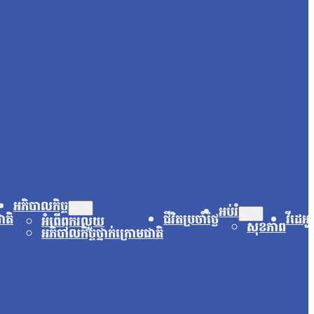
អភិបាលកិច្ច
អប់រំ
ជាតិ
ជីវិតប្រចាំថ្ងៃ
វីដេអូ
អំពើពុករលួយ
សុខភាព
អភិបាលកិច្ចថ្នាក់ក្រោមជាតិ