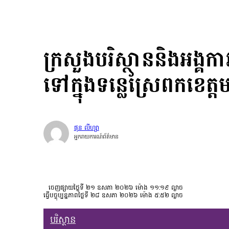
ក្រសួងបរិស្ថាននិងអង្គក
ទៅក្នុងទន្លេស្រែពកខេត្ត
ផុន លីហ្សា
អ្នករាយការណ៍ព័ត៌មាន
ចេញផ្សាយថ្ងៃទី ២១ ឧសភា ២០២៦ ម៉ោង ១១:១៩ ល្ងាច
ធ្វើបច្ចុប្បន្នភាពថ្ងៃទី ២៨ ឧសភា ២០២៦ ម៉ោង ៥:៥២ ល្ងាច
បរិស្ថាន