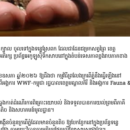
 ក្បាល ចូលទៅក្នុងទន្លេស្រែពក ដែលជាដែនជម្រកសត្វព្រៃ ខេត្ត
រអភិរក្ស ប្រព័ន្ធអេកូឡូស៊ីទឹកសាបនៅក្នុងតំបន់ទេសភាពខ្ពង់រាបភាគខាង
ឧសភា ឆ្នាំ២០២៦ ឱ្យដឹងថា កម្មវិធីព្រលែងក្រពើភ្នំនឹងធ្វើឡើងនៅ
ីអង្គការ WWF-កម្ពុជា រដ្ឋបាលខេត្តមណ្ឌលគិរី និងអង្គការ Fauna 
់ពីបានឆ្លងកាត់ដំណើរការពិគ្រោះយោបល់ និងទទួលបានការយល់ព្រមពីភាគី
ភាគតិច និងសហគមន៍មូលដ្ឋាន។
ើនចំនួនក្រពើភ្នំដែលមានចំនួនតិច ឱ្យបែកខ្ញែកនៅក្នុងប្រព័ន្ធទន្លេ