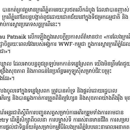
០២១ បានកត់ត្រាវត្តមានក្រពើភ្នំតាមរយៈរូបថតលើកដំបូង ដែលវាបានញាស់
 ក្រពើភ្នំនៅតែបន្តបង្កាត់ពូជដោយជោគជ័យនៅក្នុងទីជម្រកធម្មជាតិ និង
ប់ការស្តារប្រភេទសត្វក្រពើនេះ។
Patnaik លើកឡើងក្នុងសេចក្ដីប្រកាសព័ត៌មានថា៖ «ការលែងក្រព
ជ្ញាចិត្តរយៈពេលវែងរបស់អង្គការ WWF-កម្ពុជា ក្នុងការស្តារក្រពើភ្នំដែ
ពុជា»។
ីឈ្មោល ដែលអាចបន្តពូជត្រឡប់មកកាន់ទន្លេស្រែពក យើងមិនត្រឹមតែជួ
ង្រឹងសុខភាព និងភាពធន់នៃប្រព័ន្ធអេកូឡូស៊ីសម្រាប់ជីវៈចម្រុះ
ផងដែរ»។
ែងចូលទៅក្នុងទន្លេស្រែពក ត្រូវបានគាំទ្រ និងផ្តល់ដោយរដ្ឋបាល
ិរក្ស និងបានឆ្លងកាត់ការត្រួតពិនិត្យហ្សែន និងសុខភាពយ៉ាងតឹងរ៉ឹង មុ
អន្តរជាតិស្តីពីការបញ្ជូនសត្វសម្រាប់ការអភិរក្សរួមទាំងការតាមដាន
y ដើម្បីសិក្សាពីចលនា ការបម្លាស់ទី ការរស់រានមានជីវិត ការសម្រប
 ការផ្តល់ជាទិន្នន័យគំរូសម្រាប់កម្មវិធីលែងក្រពើភ្នំបែបនេះនាពេលអនាគត