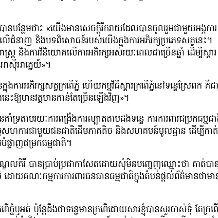
បានបន្ថែមថា៖ «យើងមានសេចក្តីរីករាយដែលបានចូលរួមជាមួយអង្គការ
ែកលើជំនាញ និងបទពិសោធន៍របស់យើងក្នុងការអភិរក្សប្រភេទសត្វនេះ។
្យាសាស្ត្រ និងការវិនិយោគលើការអភិរក្សអស់រយៈពេលជាច្រើនឆ្នាំ ដើម្បីស្តារ
ាស៊ីអាគ្នេយ៍»។
នុងការអភិរក្សសត្វក្រពើភ្នំ ហើយកម្មវិធីស្តារក្រពើភ្នំនៅទន្លេស្រែពក គឺជ
ាំងនេះឱ្យមានវត្តមានកាន់តែច្រើនឡើងវិញ»។
វបានគាំទ្រតាមរយៈការពង្រឹងការល្បាតតាមដងទន្លេ ការការពារជម្រកធម្មជា
ិច្ចសហការជាមួយជនជាតិដើមភាគតិច និងសហគមន៍មូលដ្ឋាន ដើម្បីកាត់
ំផ្លាញជម្រកធម្មជាតិ។
ណ្ឌលគិរី បានប្រាប់ប្រជាកាសែតដោយសុំមិនបញ្ចេញឈ្មោះថា គាត់បា
 ដោយគណៈកម្មការការពារធនធានធម្មជាតិក្នុងតំបន់ផ្ដល់ព័ត៌មានថាមា
ើភ្នំឬអត់ ប៉ុន្តែដឹងថាទន្លេមានក្រពើដោយសារខ្ញុំបានសួរចាស់ទុំ តែក្រព