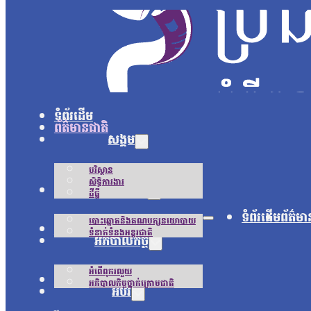
ទំព័រដើម
ព័ត៌មានជាតិ
សង្គម
បរិស្ថាន
សិទ្ធិការងារ
នយោបាយ
ដីធ្លី
ទំព័រដើម
ព័ត៌មា
បោះឆ្នោតនិងគណបក្សនយោបាយ
អន្តរជាតិ
ទំនាក់ទំនងអន្តរជាតិ
អភិបាលកិច្ច
អំពើពុករលួយ
ជីវិតប្រចាំថ្ងៃ
អភិបាលកិច្ចថ្នាក់ក្រោមជាតិ
អប់រំ