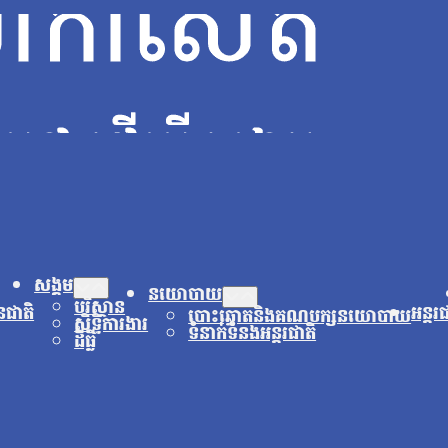
សង្គម
នយោបាយ
បរិស្ថាន
នជាតិ
អន្តរ
បោះឆ្នោតនិងគណបក្សនយោបាយ
សិទ្ធិការងារ
ទំនាក់ទំនងអន្តរជាតិ
ដីធ្លី