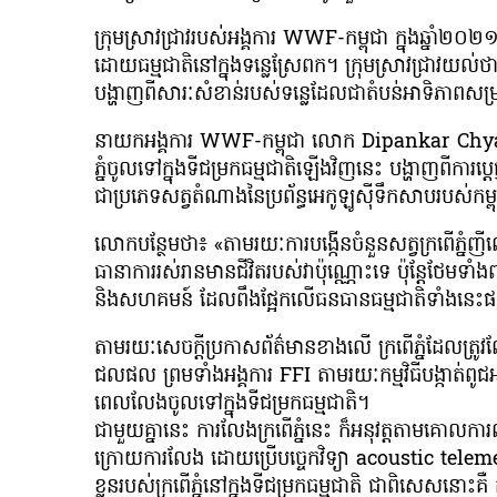
ក្រុមស្រាវជ្រាវរបស់អង្គការ WWF-កម្ពុជា ក្នុងឆ្នាំ២
ដោយធម្មជាតិនៅក្នុងទន្លេស្រែពក។ ក្រុមស្រាវជ្រាវយល់ថា
បង្ហាញពីសារៈសំខាន់របស់ទន្លេដែលជាតំបន់អាទិភាពសម្រា
នាយកអង្គការ WWF-កម្ពុជា លោក Dipankar Chyau 
ភ្នំចូលទៅក្នុងទីជម្រកធម្មជាតិឡើងវិញនេះ បង្ហាញពីការប្តេ
ជាប្រភេទសត្វតំណាងនៃប្រព័ន្ធអេកូឡូស៊ីទឹកសាបរបស់កម្
លោកបន្ថែមថា៖ «តាមរយៈការបង្កើនចំនួនសត្វក្រពើភ្នំញ
ធានាការរស់រានមានជីវិតរបស់វាប៉ុណ្ណោះទេ ប៉ុន្តែថែមទាំងព
និងសហគមន៍ ដែលពឹងផ្អែកលើធនធានធម្មជាតិទាំងនេះ
តាមរយៈសេចក្ដីប្រកាសព័ត៌មានខាងលើ ក្រពើភ្នំដែលត្រូវល
ជលផល ព្រមទាំងអង្គការ FFI តាមរយៈកម្មវិធីបង្កាត់ពូជអភ
ពេលលែងចូលទៅក្នុងទីជម្រកធម្មជាតិ។
ជាមួយគ្នានេះ ការលែងក្រពើភ្នំនេះ ក៏អនុវត្តតាមគោលការណ៍
ក្រោយការលែង ដោយប្រើបច្ចេកវិទ្យា acoustic telemetr
ខ្លួនរបស់ក្រពើភ្នំនៅក្នុងទីជម្រកធម្មជាតិ ជាពិសេសនោះគឺ