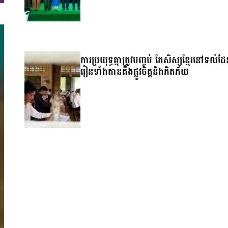
ការប្រយុទ្ធគ្នាត្រូវបញ្ចប់ តែសិស្សខ្មែរនៅទល់ដ
រៀនទាំងតានតឹងផ្លូវចិត្តនិងភិតភ័យ