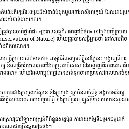
េលវែង តាមរយៈវិធានការអភិរក្សផ្អែកលើវិទ្យាសាស្ត្រផងដែរ។
ំបន់អភិរក្សជីវៈចម្រុះដ៏សំខាន់បំផុតមួយនៅអាស៊ីអាគ្នេយ៍ ដែលជាជម្រ
ានសារៈសំខាន់ជាសកល។
ំត្រូវបានចាត់ថ្នាក់ជា «ប្រភេទសត្វជិតផុតពូជបំផុត» នៅក្នុងបញ្ជីក្រហម
nservation of Nature) ហើយត្រូវបានសន្និដ្ឋានថា នៅសល់តិច
ូទាំងពិភពលោក។
ងសេចក្ដីប្រកាសព័ត៌មានថា៖ «កម្មវិធីលែងក្រពើភ្នំនៅថ្ងៃនេះ បង្ហាញពីការ
ពារ អភិរក្ស និងពង្រីកវិសាលភាពជីវៈចម្រុះជាពិសេស និងបង្ហាញពីភាពជោគជ័
ៅលើពិភពលោក ហើយដែលកម្ពុជាត្រូវបានចាត់ទុកថាជាប្រទេសដែលមានចំនួ
ាររវាងក្រសួងបរិស្ថាន និងក្រសួង ស្ថាប័នពាក់ព័ន្ធ អង្គការអភិរក្ស
ដើម្បីធានាអនាគតរបស់ក្រពើភ្នំ និងប្រព័ន្ធអេកូឡូស៊ីទឹកសាបមានសុខភ
្រាវជ្រាវវិទ្យាសាស្ត្រអំពីចំនួនសត្វព្រៃ ការវាយតម្លៃទីជម្រកធម្មជាតិ
រយៈពេលជាច្រើនឆ្នាំទៀតផង។