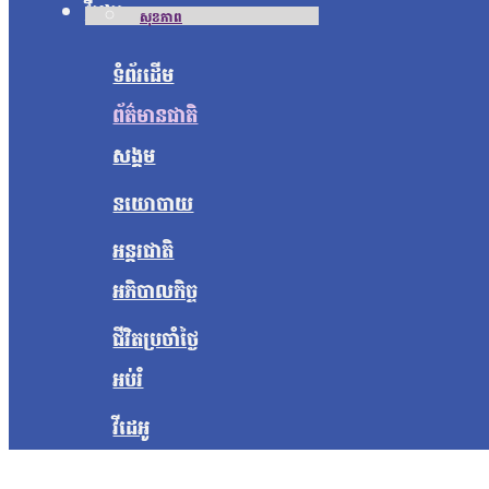
វីដេអូ
សុខភាព
ទំព័រដើម
ព័ត៌មានជាតិ
សង្គម
នយោបាយ
អន្តរជាតិ
អភិបាលកិច្ច
ជីវិតប្រចាំថ្ងៃ
អប់រំ
វីដេអូ