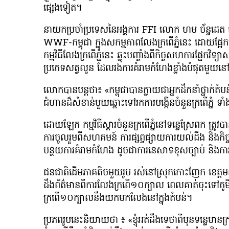
ផ្សេងទៀត។
នាយកប្រចាំប្រទេសនៃអង្គការ FFI លោក ហម ច័ន្ទដេត 
WWF-កម្ពុជា ក្នុងសកម្មភាពលែងក្រពើភ្នំនេះ ដោយផ្អ
កម្មវិធីលែងក្រពើភ្នំនេះ ឆ្លុះបញ្ចាំងពីកិច្ចសហការផ្នែកវិទ
ប្រភេទសត្វលូន ដែលរងការគំរាមកំហែងខ្លាំងបំផុតមួយនៅអ
លោកបានបន្តថា៖ «កម្ពុជាបានក្លាយជាអ្នកដឹកនាំថ្នាក់តំបន់ក្
ជំហានដ៏សំខាន់មួយឆ្ពោះទៅរកការបង្កើនចំនួនក្រពើភ្នំ ទ
ដោយឡែក កម្មវិធីស្តារចំនួនក្រពើភ្នំនៅទន្លេស្រែពក ត្រូ
ការចូលរួមពីសហគមន៍ ការផ្សព្វផ្សាយការយល់ដឹង និងក
បន្ថយការគំរាមកំហែង ដូចជាការនេសាទខុសច្បាប់ និងការប
ជនជាតិដើមភាគតិចមួយរូប រស់នៅស្រុកកោះញែក ខេត្ដម
ដឹងព័ត៌មានពីការលែងក្រពើ១០ក្បាល ពេលគាត់ចុះទៅភូមិ
ក្រពើ១០ក្បាលនឹងយកមកលែងនៅក្នុងតំបន់។
ប្រភពរូបនេះនិយាយថា ៖ «ខ្ញុំអត់ដឹងទេថាពីមុនទន្លេមានក្រព