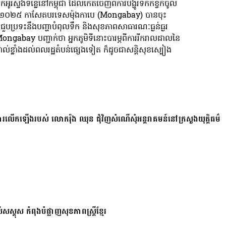
ូរស្ទឹងទន្លេនៅកម្ពុជា ដែលកើតចេញពីការបង្ហូរទឹកកខ្វក់ចូល
 ឆ្នាំ២០២៥ កាសែតបរទេសម៉ុងកាបេ (Mongabay) បានចុះ
ួបប្រទះនឹងបញ្ហាបំពុលទឹក និងសុខភាពសាធារណៈធ្ងន់ធ្ងរ
gabay បញ្ជាក់ថា អ្នកភូមិទីនោះបារម្ភពីការរីករាលដាលនៃ
ាល់ខ្លាំងដល់ពលរដ្ឋតំបន់ផ្សេងទៀត ក៏ដូចជាសន្តិសុខស្បៀង
ការលើកឡើងរបស់ លោករ៉ុង ឈុន ជុំវិញសំណើសុំអន្តរាគមន៍នៅក្រសួងយុត្តិធម៌
សស្គុស កំពុងបំផ្លាញសុខភាពស្ត្រីខ្មែរ