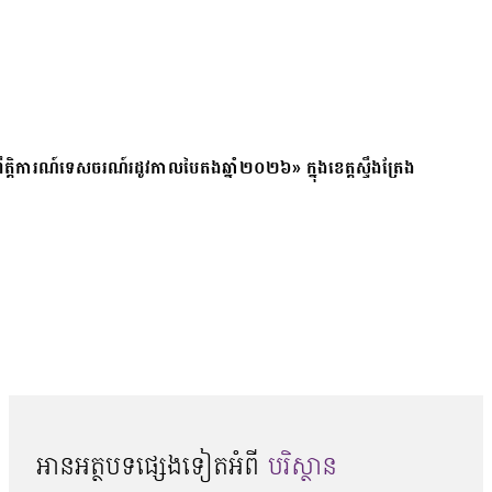
ត្តិការណ៍ទេសចរណ៍រដូវកាលបៃតងឆ្នាំ២០២៦» ក្នុងខេត្តស្ទឹងត្រែង
អានអត្ថបទផ្សេងទៀតអំពី
បរិស្ថាន