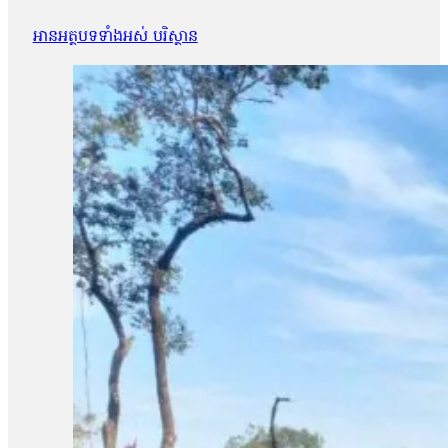
អានអត្ថបទទាំងអស់ បរិស្ថាន