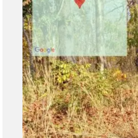
មានកាំភ្លើងអត់មានអីអ៊ីចឹងអាចនឹងមានគ្រោះថ្នាក់អ៊ីចឹង»។ ក្រៅពីយុវជន
នេះ ព្រះអង្គទទួលបានបទពិសោធន៍ថ្មីៗ ដូចជាការគណនាពីទំហំដើមឈើ 
ទឹកចិត្តដល់យុវជនដទៃទៀត ឱ្យមានការចូលរួមក្នុងការការពារបរិស្ថានតាមរ
រីឯយុវជន កែវ ប៊ុនហៀង ជានិស្សិតឆ្នាំទី២ នៅសកលវិទ្យាល័យវេស្ទឺន
ព្រៃឈើនៅកម្ពុជា។ យុវជនបានលើកឡើងថា៖ « ខ្ញុំយល់ថាមនុស្សយើងមានសិទ្
យើងក៏រងការគំរាមកំហែងដែរ ដូច្នេះយើងត្រូវគិតឡើងវិញពីយុត្តិធម៌បរិ
តូចៗដែលខ្លួនអាចធ្វើបាន។ ក្រៅពីនោះ លោកក៏អំពាវនាវឱ្យរដ្ឋាភិប
ខ្វះនិរន្តរភាព ដែលវាធ្វើឲ្យអវិជ្ជមានជាច្រើន ដូចជាអយុត្តិធម៍សង្គ
ទាក់ទងនឹងការកាពារធនធាន កាពារព្រៃឈើ»។ ចំណែកយុវជន ណុល ភក្តី វ
កាបូន ដែលប្រទេសយើងអាចលក់ទៅឱ្យប្រទេសដទៃដែលបានបញ្ចេញជាតិពុល
នាមជាយុវជនម្នាក់ ក្នុងចំណោម យុវជនជាច្រើន ផ្សេងទៀត ដែលបានទៅដល់ទី
មានការថែរក្សាការពារបន្ថែមទៀត។ លើសពីនេះទៀត ក៏នឹងទាក់ទាញយុវជ
មូលហេតុនៃការប្រែប្រួលអាកាសធាតុ វិធីកាត់បន្ថយបញ្ហា ឥណទានកាបូន ការ
ឈ្វេងយល់អំពីសិទ្ធិរបស់ខ្លួន ដើម្បីជាប្រយោជន៍ក្នុងការអនុវត្តសិទ្ធិរ