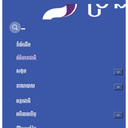
Search on this site
ទំព័រដើម
ព័ត៌មានជាតិ
សង្គម
នយោបាយ
អន្តរជាតិ
អភិបាលកិច្ច