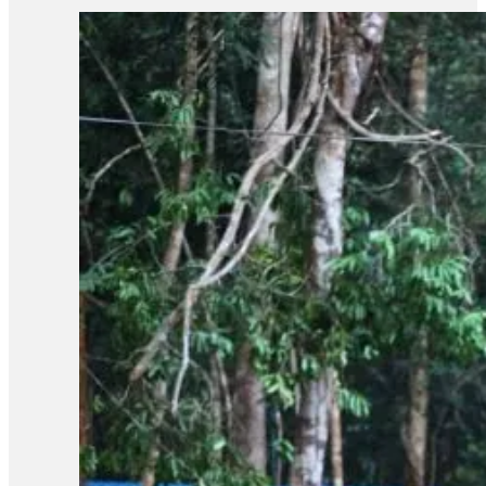
៩ម៉ឺនហិកតា បានរងការបំផ្លិចបំផ្លាញ នេះបើយោងតាមទិន្នន័យរបស់អង្គក
២០០០ មក ដែនជម្រកសត្វព្រៃព្រៃឡង់បានបាត់បង់គម្របព្រៃឈើចំនួន ៦
ប្រធានសហគន៏ជនជាតិដើមភាគតិចពូនងនៅភូមិរយ៉លើ ខេត្តមណ្ឌលគិរី
ឲ្យអាជ្ញាធរពាក់ព័ន្ធចូលរួមការពារ និងទប់ស្កាត់បទល្មើសទាំងនោះព
«ព្រួយបារម្ភរឿងមួយគឺអ្នកក្រៅគេមកកាប់ទន្ទ្រានដីព្រៃសហគមន៏។ វា
កាលពីថ្ងៃទី០៧ ខែកុម្ភៈ ឆ្នាំ២០២៦ សមត្ថកិច្ចចម្រុះ ខេត្តកំពង់ឆ្នាំង 
បច្ចុប្បន្នជនល្មើសទាំងពីរត្រូវបានព្រះរាជអាជ្ញាអមសាលាដំបូង ខេត្តកំពង់ឆ្នា
ផ្ទៃប្រទេស និងអង្គការដៃគូបានរឹបអូសវត្ថុតាងមួយចំនួនដូចជារណាអារឈើ 
ជាប់ឃុំទាំងនោះប្រឈមមុខនឹងការចោទប្រកាន់ពីបទឈូសឆាយ និងកាន់កាប់ដ
ហើយរាល់ភស្តុតាងដែល ប្រមូលបានពីប្រតិបត្តិការនេះ គឺអាចត្រូវដកហូ
តែយ៉ាងណាលោកថា មន្ត្រីថ្នាក់ជាតិនឹងបន្តឈរជើងនៅក្នុងតំបន់ការពារ និ
ដែរប្រទេសថៃឈ្លានពាននេះបទល្មើសវារៀងកើនឡើងវិញ។ តែយើងក៏ត្រៀមកំល
ចិត្តទេ យើងត្រូវទទួលខុសត្រូវ។ អាជ្ញាធរដែនដីត្រូវធ្វើឲ្យបាន។ វ
ហេដ្ឋារចនាសម្ព័ន្ធចាប់ផ្តើមតាំងពីឆ្នាំ២០២០ នៅជួរភ្នំក្រវាញនាភូមិស
Amnesty International រិះគន់កិច្ចខិតខំអភិរក្សរបស់កម្ពុជា ព្រោះមា
ទាន់ឆ្លើយតបទាក់ទងនឹងចំណាត់ការរបស់ក្រសួងបរិស្ថានចំពោះការបង្រ្ក
ប្រទេសកម្ពុជាបាត់គម្របព្រៃឈើសរុបប្រមាណ ៤០% នៃការបាត់បង់គម
ជម្រកសត្វព្រៃផ្សេងៗគ្នានៅទូទាំងប្រទេស ។ កាលពីខែមីនា ឆ្នាំ២០២៤
ស្កាត់និងបង្ក្រាបការកាប់ឈើនិងការទន្ទ្រានកាន់កាប់ដីរដ្ឋដោយខុសច្បាប់។ 