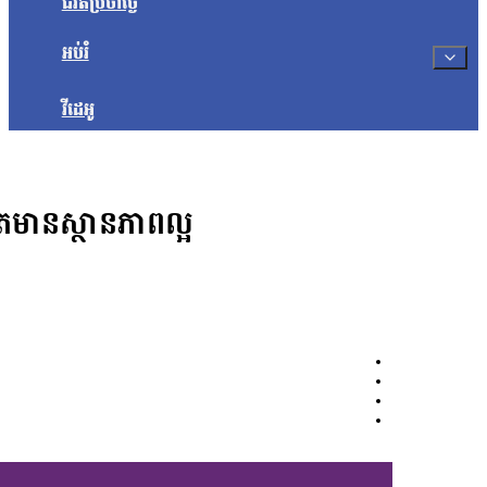
ជីវិតប្រចាំថ្ងៃ
អប់រំ
វីដេអូ
តែមានស្ថានភាពល្អ