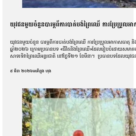
យុវជនមួយចំនួនបារម្ភពីការបាត់បង់ព្រៃឈើ ការប្រែប្រួលអាក
យុវជនមួយចំនួន បារម្ភពីការបាត់បង់ព្រៃឈើ ការប្រែប្រួលអាកាសធាតុ និងសុវ
ឆ្នាំ២០២៦ ក្រោមប្រធានបទ «ជីវិតនិងព្រៃឈើ»ដែលរៀបចំដោយសមាគ
សាទរទិវាព្រៃឈើអន្តរជាតិ នៅថ្ងៃទី២១ ខែមីនា។ ប្រធានបទដែលយុវជនបានលើ
ជាដើម។ ទោះជាយ៉ាងណា ក្រោយការចូលរួម យុវជនបានបង្ហាញនូវការព្រួយបារម
បរិស្ថានប៉ុណ្ណោះទេ ថែមទាំងបង្កឱ្យមានផលប៉ះពាល់ដល់សិទ្ធិរស់រាន 
៥ មីនា ២០២៦
សេរីហ្វុង ហុង
បាននិយាយថា លោកបានទទួលចំណេះដឹងថ្មីៗពីការការពារព្រៃឈើ រួមទា
មហាជនទាំងអស់ សូមជួយថែរក្សាការពារធនធានធម្មជាតិនៅប្រទេសរបស់យ
យុវជន កៀរគរយុវជនដើម្បីជំរុញទំនាក់ទំនងការការពាធនធានធម្មជាតិន
ថ្ងៃផង ឬលក់អនុផលសម្រាប់ចំណូលគ្រួសារផង។ យុវជនលើកឡើងថា ៖ «មូ
ដឹងហើយថានៅតំបន់ណាដែលអត់សូវមានព្រៃឈើវាទាល់តែមានបញ្ហាមួយគឺមានកា
អាកាសធាតុច្រើន»។ ស្រដៀងគ្នានេះដែរ កញ្ញា លុយ លីហ្សា ជានិស្សិតឆ្
ស្ទិក និងចូលរួមរាល់សកម្មភាពដែលទាក់ទងនឹងព្រៃឈើ ដូចជាការដាំដើ
ដើមឈើមួយមិនមែនយើងដាំដើមតែមួយឆ្នាំពីរឆ្នាំហើយវាធំអីបានមកវិញនេ
មនុស្សស្រឡាញ់ព្រៃឈើគាត់ចង់ថែរក្សាការពារទុកឲ្យក្មេងៗជំនាន់ក្រ