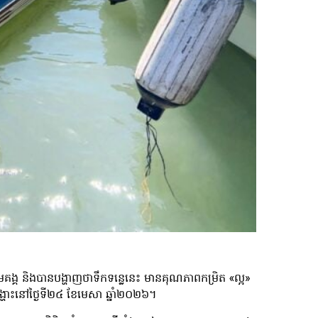
មេគង្គ និងបានបង្ហាញថាទឹកទន្លេនេះ មានគុណភាពកម្រិត «ល្អ»
ងបង្ហោះនៅថ្ងៃទី២៤ ខែមេសា ឆ្នាំ២០២៦។