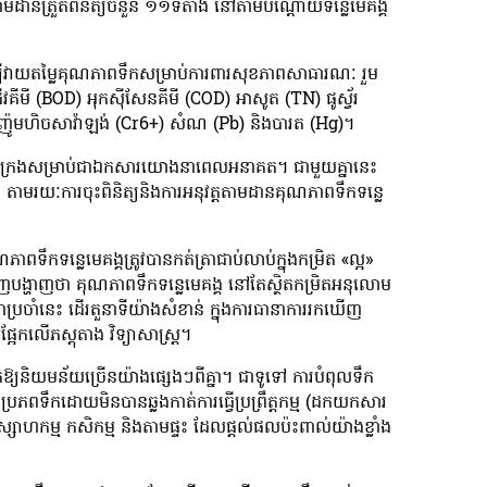
មដានត្រួតពិនិត្យចំនួន ១១ទីតាំង នៅតាមបណ្តោយទន្លេមេគង្គ
ើម្បីវាយតម្លៃគុណភាពទឹកសម្រាប់ការពារសុខភាពសាធារណៈ រួម
គីមី (BOD) អុកស៊ីសែនគីមី (COD) អាសូត (TN) ផូស្វ័រ
ូមីញ៉ូមហិចសាវ៉ាឡង់ (Cr6+) សំណ (Pb) និងបារត (Hg)។
បានចងក្រងសម្រាប់ជាឯកសារយោងនាពេលអនាគត។ ជាមួយគ្នានេះ
ភាពទឹក តាមរយៈការចុះពិនិត្យនិងការអនុវត្តតាមដានគុណភាពទឹកទន្លេ
ឹកទន្លេមេគង្គត្រូវបានកត់ត្រាជាប់លាប់ក្នុងកម្រិត «ល្អ»
បង្ហាញថា គុណភាពទឹកទន្លេមេគង្គ នៅតែស្ថិតកម្រិតអនុលោម
ជាប្រចាំនេះ ដើរតួនាទីយ៉ាងសំខាន់ ក្នុងការធានាការរកឃើញ
ែកលើភស្តុតាង វិទ្យាសាស្រ្ត។
គេឱ្យនិយមន័យច្រើនយ៉ាងផ្សេងៗពីគ្នា។ ជាទូទៅ ការបំពុលទឹក
្រភពទឹកដោយមិនបានឆ្លងកាត់ការធ្វើប្រព្រឹត្តកម្ម (ដកយកសារ
ហកម្ម កសិកម្ម និងតាមផ្ទះ ដែលផ្តល់ផលប៉ះពាល់យ៉ាងខ្លាំង