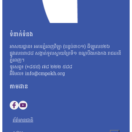
យោងតាមរបាយការណ៍ឆ្នាំ ២០២០ របស់អង្គការមូលនិធិពិភពលោកសម្រាប់ធ
កណ្តាលនៃវិបត្តិអន្ទាក់នៅក្នុងតំបន់។ ទន្ទឹមនឹងនេះ ការសិក្សារួមគ្
ធ្លាក់ចុះ ៦៥% និងចំនួនជ្រូកព្រៃបានថយចុះ ១៥%។ អ្នកនាំពាក្យក្រសួងបរ
ចាប់ជនល្មើសមកផ្ដន្ទាទោស។ លោកបន្ថែមថាក្រសួងបរិស្ថានបានធ្វើការពង្រ
ធនធានធម្មជាតិរបស់យើង ចាំបាច់យើងរួមគ្នាការពារហើយនិងប្រយុទ្ធប្រ
ទំនាក់ទំនង
ជាមួយអាជ្ញាធរ រដ្ឋបាលខេត្ត ក្រុង ស្រុកដែលមានតំបន់ការពារចូលរួមអនុវ
យើងក៏បានអភិវឌ្ឍន៍តំបន់ទេសចរណ៍ធម្មជាតិជួយឲ្យប្រជាពលរដ្ឋទទួលផ
អាសយដ្ឋាន៖ អគារភ្នំពេញវីឡា (បន្ទប់៣០១) ដីឡូលេខ២៦
ផ្លូវលេខ៣៨៨ សង្កាត់ទួលស្វាយព្រៃទី១ ខណ្ឌបឹងកេងកង រាជធានី
ភ្នំពេញ។
ទូរសព្ទ៖ (+៨៥៥) ៧៨ ២២២ ៥៨៨
អ៊ីមែល៖ info@cmpokh.org
តាមដាន
Follow us on Facebook
Follow us on YouTube
ព័ត៌មានជាតិ