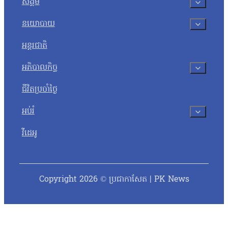
សង្គម
នយោបាយ
អន្តរជាតិ
អភិបាលកិច្ច
ជីវិតប្រចាំថ្ងៃ
អប់រំ
វីដេអូ
Copyright 2026 © ប្រជាកាសែត | PK News