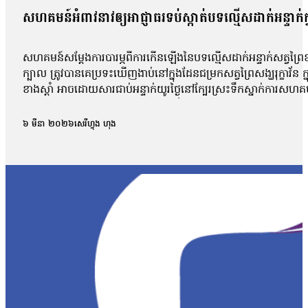
សហគមន៍អំពាវនាវឲ្យអាជ្ញាធរទប់ស្កាត់បទល្មើសដាក់អន្ទាក់ក្ន
សហគមន៍សម្តែងការបារម្ភពីការកើនឡើងនៃបទល្មើសដាក់អន្ទាក់សត្វព្រៃខុសច
ក្បាល ត្រូវបានគេប្រទះឃើញងាប់នៅក្នុងដែនជម្រកសត្វព្រៃសង្ឃរុក្ខាវ័ន ក
ខាងស្ដាំ អាចដោយសារជាប់អន្ទាក់យូរថ្ងៃនៅក្បែរស្រះទឹកស្នាក់ការសហគមន៍
មានថេរដីកាប្រាប់ប្រជាកាសែតថា មិនត្រឹមតែសត្វទន្សោងនោះទេដែលត្រូវប
បន្ទាប់ដែរ។ ព្រះតេជព្រះគុណ មានថេរដីកា៖ «សត្វទង្សោងហ្នឹងវាមាន
៦ មីនា ២០២៦
សេរីហ្វុង ហុង
អាចមកពីវាខ្សោយកម្លាំងអីដែរ»។ ព្រះតេជព្រះគុណ មានថេរដីកាបន្ថែមថា៖ 
ក្នុងដែនជម្រកវាហាក់ដូចជាសកម្មភាពវែកចក មានន័យថាពេលយើងចុះបង្រ្កាប
ច្នៃ បរបាញ់សត្វក្នុងដែនជម្រកសត្វព្រៃសង្ឃរុក្ខាវ័ន ដែលបន្តកើតមាន។ ព្រ
ទូលាយដើម្បីការពារសត្វព្រៃនៅកម្ពុជា។ កាលពីឆ្នាំ២០២២ ក្រសួងបរិស្ថា
ផ្សព្វផ្សាយអប់រំអំពីផលប៉ះពាល់ដោយសារអន្ទាក់ទៅលើជីវិត សត្វ និងជីវិតមនុ
អន្ទាក់ខុសច្បាប់ និងការលុបបំបាត់ការជួញដូរសាច់សត្វព្រៃ ក៏ដូចជាបង
បង្ហាញពីការថយចុះ ៤៤% នៃអត្រារីករាលដាលនៃអន្ទាក់បើប្រៀបធៀបទៅ
សម្រាប់សហគមន៍ក្នុងដែនជម្រក ដែលសហគមន៍ និងអាជ្ញាធរពាក់ព័ន្ធត្រូវធ្វើ
មាន ហើយវាចូលរួមបំផ្លិចបំផ្លាញសត្វច្រើនមែនទែន។ យើងមើលឃើញថ
ស្លាប់ ហើយការចរាចរជួញដូរសត្វព្រែក៏នៅតែមាន អីចឹងពីខ្ញុំទៅ ខ្ញុំម
ទុកដាក់ជាងមុន ដើម្បីចូលរួមលុបបំបាត់ការដាក់អន្ទាក់។ ខ្ញុំមើលឃើញថ