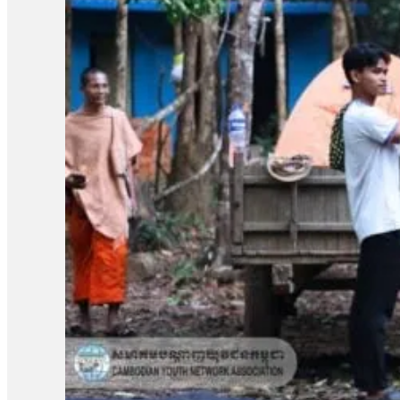
ប្រព័ន្ធអេកូឡូស៊ី ការអភិរក្សជីវចម្រុះ និងការប្រើប្រាស់ធនធានធម្មជា