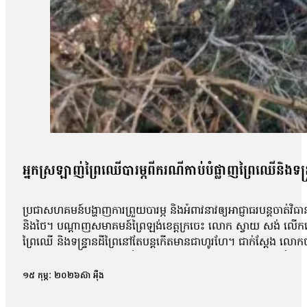
អ្នកស្រឡាញ់ព្រៃឈើបារម្ភពីករណីកាប់បំផ្លាញព្រៃឈើនិងទន្ទ
ប្រជាសហគមន៍បង្ហាញការព្រួយបារម្ភ និងអំពាវនាវឲ្យអាជ្ញាធរបន្តចាត់វិធាន
និងថៃ។ បណ្ដាញសមាគមន៍ព្រៃឡង់ខេត្តក្រចេះ លោក ស្វាយ សង់ លើកឡើងថ
ព្រៃឈើ និងទន្ទ្រានដីព្រៃនៅតែបន្តកើតមានជាហូរហែ។ ជាក់ស្ដែង លោ
លោកនិយាយថា៖ «អ្នកប្រព្រឹត្តបទល្មើសនៅតែបន្តធ្វើសកម្មភាពក្នុង
នៅ។ និយាយរួមវាលួចលាក់ធ្វើ»។ លោកសង់ បន្ថែមថា៖ «និយាយរួមទៅថ
១៥ កុម្ភៈ ២០២៦
ស៊ា អុឺង
កន្លងមក ក៏ប៉ុន្តែលោកសំណូមពរឲ្យអាជ្ញាធររឹតបន្តឹងច្បាប់ និងចូលរ
របស់កងរាជអាវុធហត្ថកន្លងមក តែគ្រាន់តែបានម្ដងៗនឹងណា។ បើធ្វើដូច